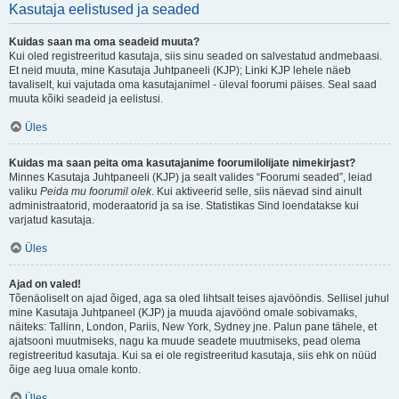
Kasutaja eelistused ja seaded
Kuidas saan ma oma seadeid muuta?
Kui oled registreeritud kasutaja, siis sinu seaded on salvestatud andmebaasi.
Et neid muuta, mine Kasutaja Juhtpaneeli (KJP); Linki KJP lehele näeb
tavaliselt, kui vajutada oma kasutajanimel - üleval foorumi päises. Seal saad
muuta kõiki seadeid ja eelistusi.
Üles
Kuidas ma saan peita oma kasutajanime foorumilolijate nimekirjast?
Minnes Kasutaja Juhtpaneeli (KJP) ja sealt valides “Foorumi seaded”, leiad
valiku
Peida mu foorumil olek
. Kui aktiveerid selle, siis näevad sind ainult
administraatorid, moderaatorid ja sa ise. Statistikas Sind loendatakse kui
varjatud kasutaja.
Üles
Ajad on valed!
Tõenäoliselt on ajad õiged, aga sa oled lihtsalt teises ajavööndis. Sellisel juhul
mine Kasutaja Juhtpaneel (KJP) ja muuda ajavöönd omale sobivamaks,
näiteks: Tallinn, London, Pariis, New York, Sydney jne. Palun pane tähele, et
ajatsooni muutmiseks, nagu ka muude seadete muutmiseks, pead olema
registreeritud kasutaja. Kui sa ei ole registreeritud kasutaja, siis ehk on nüüd
õige aeg luua omale konto.
Üles