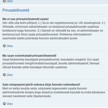
Üles
Privaatsõnumid
Ma ei saa privaatsõnumeid saata!
Siin võib olla kolm põhjust; 1.) Sa ei ole registreerunud ja / või sisseloginud. 2.)
Võimalik, et foorumi administraator on keelanud privaatsõnumite saatmise
funktsiooni kogu foorumis. 3.) Samuti on võimalik ka see, et administraator on
keelanud just Sinul saata privaatsõnumeid. Rohkema informatsiooni
saamiseks tuleks pöörduda foorumi administraatori poole.
Üles
Ma saan soovimatuid privaatsõnumeid!
Saad blokeerida kasutajaid privaatsõnumid, kasutades reegleid. Kui saad
privaatsõnumeid mingilt kindlalt kasutajalt, teavita administraatorit; Nemad
võivad keelata sellel kasutajal sõnumite saatmise.
Üles
Sain rämpsposti ja/või solvava kirja foorumi vahendusel!
Meil on kahju kuulda seda, edasiseks tegevuseks saada foorumi
administraatorile koopia kogu kirjast ja loodetavasti kasutab ta enda käsutuses
olevaid meetmeid selle lõpetamiseks.
Üles