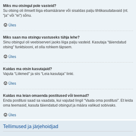
Miks mu otsingul pole vasteid?
Su otsing oli ilmselt liiga ebamäärane või sisaldas palju tihtikasutatavaid (nt.
"ja" või "ei") sõnu.
Üles
Miks saan ma otsingu vastuseks tühja lehe?
Sinu otsingul oli veebiserveri jaoks liiga palju vasteid. Kasutaja “täiendatud
otsing” funktsiooni, et olla rohkem täpsem.
Üles
Kuidas ma otsin kasutajaid?
Vajuta “Liikmed” ja siis “Leia kasutaja” linki.
Üles
Kuidas ma leian omaenda postitused või teemad?
Enda postitusi saad sa vaadata, kui vajutad lingil “Vaata oma postitusi”. Et leida
oma teemasid, kasuta täiendatud otsingut ja määra valikud sobivaks.
Üles
Tellimused ja järjehoidjad