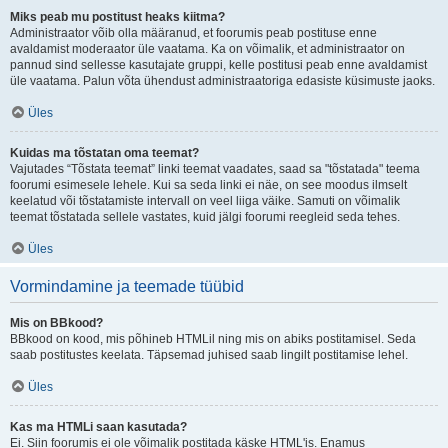
Miks peab mu postitust heaks kiitma?
Administraator võib olla määranud, et foorumis peab postituse enne
avaldamist moderaator üle vaatama. Ka on võimalik, et administraator on
pannud sind sellesse kasutajate gruppi, kelle postitusi peab enne avaldamist
üle vaatama. Palun võta ühendust administraatoriga edasiste küsimuste jaoks.
Üles
Kuidas ma tõstatan oma teemat?
Vajutades “Tõstata teemat” linki teemat vaadates, saad sa "tõstatada" teema
foorumi esimesele lehele. Kui sa seda linki ei näe, on see moodus ilmselt
keelatud või tõstatamiste intervall on veel liiga väike. Samuti on võimalik
teemat tõstatada sellele vastates, kuid jälgi foorumi reegleid seda tehes.
Üles
Vormindamine ja teemade tüübid
Mis on BBkood?
BBkood on kood, mis põhineb HTMLil ning mis on abiks postitamisel. Seda
saab postitustes keelata. Täpsemad juhised saab lingilt postitamise lehel.
Üles
Kas ma HTMLi saan kasutada?
Ei. Siin foorumis ei ole võimalik postitada käske HTML'is. Enamus