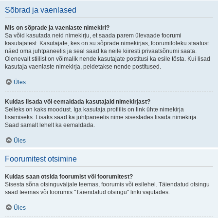
Sõbrad ja vaenlased
Mis on sõprade ja vaenlaste nimekiri?
Sa võid kasutada neid nimekirju, et saada parem ülevaade foorumi
kasutajatest. Kasutajate, kes on su sõprade nimekirjas, foorumiloleku staatust
näed oma juhtpaneelis ja seal saad ka neile kiiresti privaatsõnumi saata.
Olenevalt stiilist on võimalik nende kasutajate postitusi ka esile tõsta. Kui lisad
kasutaja vaenlaste nimekirja, peidetakse nende postitused.
Üles
Kuidas lisada või eemaldada kasutajaid nimekirjast?
Selleks on kaks moodust. Iga kasutaja profiilis on link ühte nimekirja
lisamiseks. Lisaks saad ka juhtpaneelis nime sisestades lisada nimekirja.
Saad samalt lehelt ka eemaldada.
Üles
Foorumitest otsimine
Kuidas saan otsida foorumist või foorumitest?
Sisesta sõna otsinguväljale teemas, foorumis või esilehel. Täiendatud otsingu
saad teemas või foorumis "Täiendatud otsingu" linki vajutades.
Üles