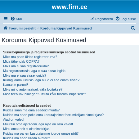
www.firn.ee
KKK
Registreeru
Logi sisse
O
Foorumi pealeht
Korduma Kippuvad Küsimused
t
Korduma Kippuvad Küsimused
s
i
Sisselogimisega ja registreerumisega seotud küsimused
Miks ma pean üldse registreeruma?
Mida tähendab COPPA?
Miks ma ei saa registreeruda?
Ma registreerusin, aga ei saa sisse logida!
Miks ma ei saa sisse logida?
Kunagi ammu liitusin, aga nüüd ei saa enam sisse?!
Kaotasin parooli!
Miks mind automaatselt välja logitakse?
Mida teeb link nimega “Kustuta kõik foorumi küpsised”?
Kasutaja eelistused ja seaded
Kuidas saan ma oma seadeid muuta?
Kuidas ma saan peita oma kasutajanime foorumilolijate nimekirjast?
Ajad on valed!
Muutsin oma ajatsooni, aga ajad on ikka valed!
Minu emakeelt ei ole nimekirjas!
Kuidas ma panen kasutajanime juurde omale pildi?
Kuidas ma saan lisada avatari?