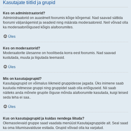
Kasutajate tiitlid ja grupid
Kes on administraatorid?
Administraatorid on auastmelt foorumis kõige kõrgemal. Nad saavad sättida
foorumi väljanägemist ja seadeid ning määrata moderaatoreid. Neil võivad olla
ka moderaatoriõigused kõigis alafoorumites.
Üles
Kes on moderaatorid?
Moderaatorite ülesanne on hoolitseda korra eest foorumis. Nad saavad
kustutada, muuta ja liigutada teemasid.
Üles
Mis on kasutajagrupid?
Kasutajagrupid on võimalus liikmeid gruppidesse jagada. Üks inimene saab
kuuluda mitmesse gruppi ning gruppidel saab olla eriõiguseid. Nii saab
näiteks anda mõnele grupile õiguse mõnda alafoorumite kasutada, kuigi teised
seda teha ei saa..
Üles
Kus on kasutajagrupid ja kuidas nendega liituda?
Olemasolevaid gruppe saad vaadata menüüst Kasutajagruppide alt. Seal saad
ka oma liitumisavalduse esitada. Grupid võivad olla ka varjatud.