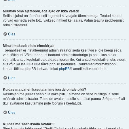
Muutsin oma ajatsooni, aga ajad on ikka valed!
Sellisel juhul on tõenäoliselt tegemist suveajale üleminekuga. Teatud kuudel
võivad esineda selle tõttu väiksed nihked kellaajas. Palun teavita probleemist
administraatorit.
Üles
Minu emakeelt ei ole nimekirjas!
Tõenäoliselt ei installeerinud administraator seda keelt või ei ole keegi seda
veel tõlkinud. Võta ühendust foorumi administraatoriga ja palu, kas oleks
võimalik antud keelefail paigaldada foorumile. Kui antud keelefaili ei eksisteeri,
siis võid ka ise luua uue tõlke phpBB foorumile. Rohkemat informatsiooni
kuidas tõlkida phpBB tarkvara leiad
phpBB
® ametlikult veebilehelt.
Üles
Kuidas ma panen kasutajanime juurde omale pildi?
Kasutajanime juures saab olla kaks pilti. Esimene on seotud tiitliga ja selle
määrab administraator. Teine on avatar ja selle saad ise panna
Juhtpaneel
i alt
(kui avataride kasutamine pole foorumis keelatud).
Üles
Kuidas ma saan lisada avatari?
Sinu kasutaja juhtpaneeli “Profiili” lehel saad kasutada ühte neljast meetodist,