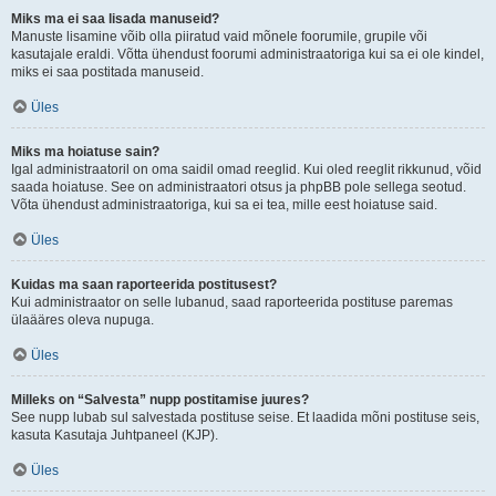
Miks ma ei saa lisada manuseid?
Manuste lisamine võib olla piiratud vaid mõnele foorumile, grupile või
kasutajale eraldi. Võtta ühendust foorumi administraatoriga kui sa ei ole kindel,
miks ei saa postitada manuseid.
Üles
Miks ma hoiatuse sain?
Igal administraatoril on oma saidil omad reeglid. Kui oled reeglit rikkunud, võid
saada hoiatuse. See on administraatori otsus ja phpBB pole sellega seotud.
Võta ühendust administraatoriga, kui sa ei tea, mille eest hoiatuse said.
Üles
Kuidas ma saan raporteerida postitusest?
Kui administraator on selle lubanud, saad raporteerida postituse paremas
ülaääres oleva nupuga.
Üles
Milleks on “Salvesta” nupp postitamise juures?
See nupp lubab sul salvestada postituse seise. Et laadida mõni postituse seis,
kasuta Kasutaja Juhtpaneel (KJP).
Üles