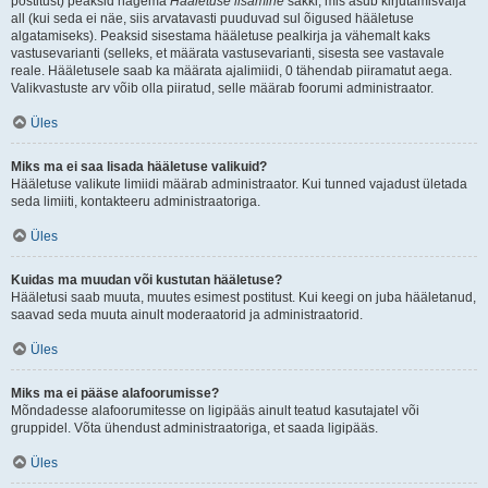
postitust) peaksid nägema
Hääletuse lisamine
sakki, mis asub kirjutamisvälja
all (kui seda ei näe, siis arvatavasti puuduvad sul õigused hääletuse
algatamiseks). Peaksid sisestama hääletuse pealkirja ja vähemalt kaks
vastusevarianti (selleks, et määrata vastusevarianti, sisesta see vastavale
reale. Hääletusele saab ka määrata ajalimiidi, 0 tähendab piiramatut aega.
Valikvastuste arv võib olla piiratud, selle määrab foorumi administraator.
Üles
Miks ma ei saa lisada hääletuse valikuid?
Hääletuse valikute limiidi määrab administraator. Kui tunned vajadust ületada
seda limiiti, kontakteeru administraatoriga.
Üles
Kuidas ma muudan või kustutan hääletuse?
Hääletusi saab muuta, muutes esimest postitust. Kui keegi on juba hääletanud,
saavad seda muuta ainult moderaatorid ja administraatorid.
Üles
Miks ma ei pääse alafoorumisse?
Mõndadesse alafoorumitesse on ligipääs ainult teatud kasutajatel või
gruppidel. Võta ühendust administraatoriga, et saada ligipääs.
Üles