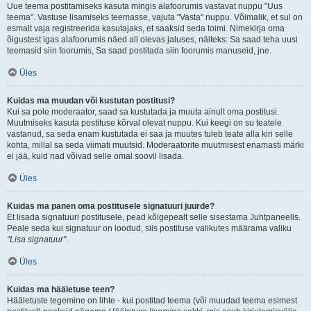
Uue teema postitamiseks kasuta mingis alafoorumis vastavat nuppu "Uus
teema". Vastuse lisamiseks teemasse, vajuta "Vasta" nuppu. Võimalik, et sul on
esmalt vaja registreerida kasutajaks, et saaksid seda toimi. Nimekirja oma
õigustest igas alafoorumis näed all olevas jaluses, näiteks: Sa saad teha uusi
teemasid siin foorumis, Sa saad postitada siin foorumis manuseid, jne.
Üles
Kuidas ma muudan või kustutan postitusi?
Kui sa pole moderaator, saad sa kustutada ja muuta ainult oma postitusi.
Muutmiseks kasuta postituse kõrval olevat nuppu. Kui keegi on su teatele
vastanud, sa seda enam kustutada ei saa ja muutes tuleb teate alla kiri selle
kohta, millal sa seda viimati muutsid. Moderaatorite muutmisest enamasti märki
ei jää, kuid nad võivad selle omal soovil lisada.
Üles
Kuidas ma panen oma postitusele signatuuri juurde?
Et lisada signatuuri postitusele, pead kõigepealt selle sisestama Juhtpaneelis.
Peale seda kui signatuur on loodud, siis postituse valikutes määrama valiku
"Lisa signatuur"
.
Üles
Kuidas ma hääletuse teen?
Hääletuste tegemine on lihte - kui postitad teema (või muudad teema esimest