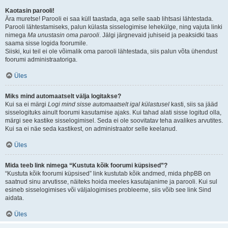
Kaotasin parooli!
Ära muretse! Parooli ei saa küll taastada, aga selle saab lihtsasi lähtestada.
Parooli lähtestamiseks, palun külasta sisselogimise lehekülge, ning vajuta linki
nimega
Ma unustasin oma parooli
. Jälgi järgnevaid juhiseid ja peaksidki taas
saama sisse logida foorumile.
Siiski, kui teil ei ole võimalik oma parooli lähtestada, siis palun võta ühendust
foorumi administraatoriga.
Üles
Miks mind automaatselt välja logitakse?
Kui sa ei märgi
Logi mind sisse automaatselt igal külastusel
kasti, siis sa jääd
sisselogituks ainult foorumi kasutamise ajaks. Kui tahad alati sisse logitud olla,
märgi see kastike sisselogimisel. Seda ei ole soovitatav teha avalikes arvutites.
Kui sa ei näe seda kastikest, on administraator selle keelanud.
Üles
Mida teeb link nimega “Kustuta kõik foorumi küpsised”?
“Kustuta kõik foorumi küpsised” link kustutab kõik andmed, mida phpBB on
saatnud sinu arvutisse, näiteks hoida meeles kasutajanime ja parooli. Kui sul
esineb sisselogimises või väljalogimises probleeme, siis võib see link Sind
aidata.
Üles