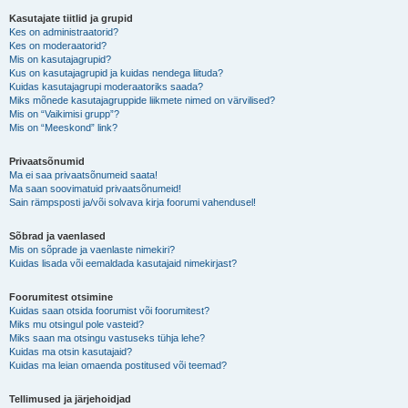
Kasutajate tiitlid ja grupid
Kes on administraatorid?
Kes on moderaatorid?
Mis on kasutajagrupid?
Kus on kasutajagrupid ja kuidas nendega liituda?
Kuidas kasutajagrupi moderaatoriks saada?
Miks mõnede kasutajagruppide liikmete nimed on värvilised?
Mis on “Vaikimisi grupp”?
Mis on “Meeskond” link?
Privaatsõnumid
Ma ei saa privaatsõnumeid saata!
Ma saan soovimatuid privaatsõnumeid!
Sain rämpsposti ja/või solvava kirja foorumi vahendusel!
Sõbrad ja vaenlased
Mis on sõprade ja vaenlaste nimekiri?
Kuidas lisada või eemaldada kasutajaid nimekirjast?
Foorumitest otsimine
Kuidas saan otsida foorumist või foorumitest?
Miks mu otsingul pole vasteid?
Miks saan ma otsingu vastuseks tühja lehe?
Kuidas ma otsin kasutajaid?
Kuidas ma leian omaenda postitused või teemad?
Tellimused ja järjehoidjad