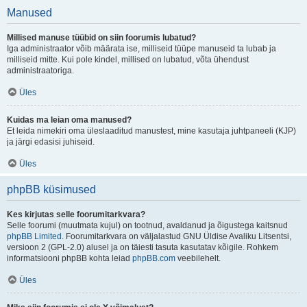
Manused
Millised manuse tüübid on siin foorumis lubatud?
Iga administraator võib määrata ise, milliseid tüüpe manuseid ta lubab ja
milliseid mitte. Kui pole kindel, millised on lubatud, võta ühendust
administraatoriga.
Üles
Kuidas ma leian oma manused?
Et leida nimekiri oma üleslaaditud manustest, mine kasutaja juhtpaneeli (KJP)
ja järgi edasisi juhiseid.
Üles
phpBB küsimused
Kes kirjutas selle foorumitarkvara?
Selle foorumi (muutmata kujul) on tootnud, avaldanud ja õigustega kaitsnud
phpBB Limited
. Foorumitarkvara on väljalastud GNU Üldise Avaliku Litsentsi,
versioon 2 (GPL-2.0) alusel ja on täiesti tasuta kasutatav kõigile. Rohkem
informatsiooni phpBB kohta leiad
phpBB.com
veebilehelt.
Üles