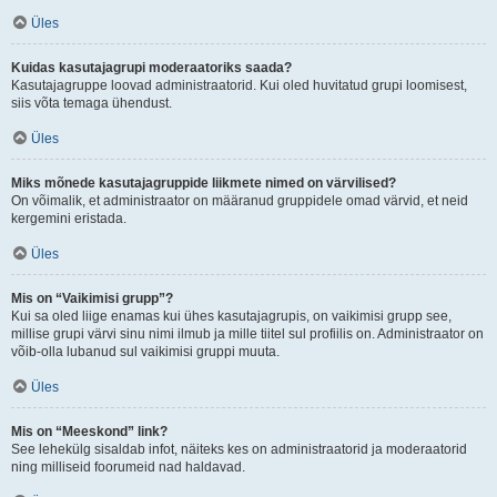
Üles
Kuidas kasutajagrupi moderaatoriks saada?
Kasutajagruppe loovad administraatorid. Kui oled huvitatud grupi loomisest,
siis võta temaga ühendust.
Üles
Miks mõnede kasutajagruppide liikmete nimed on värvilised?
On võimalik, et administraator on määranud gruppidele omad värvid, et neid
kergemini eristada.
Üles
Mis on “Vaikimisi grupp”?
Kui sa oled liige enamas kui ühes kasutajagrupis, on vaikimisi grupp see,
millise grupi värvi sinu nimi ilmub ja mille tiitel sul profiilis on. Administraator on
võib-olla lubanud sul vaikimisi gruppi muuta.
Üles
Mis on “Meeskond” link?
See lehekülg sisaldab infot, näiteks kes on administraatorid ja moderaatorid
ning milliseid foorumeid nad haldavad.