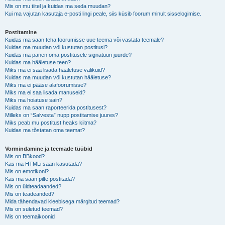
Mis on mu tiitel ja kuidas ma seda muudan?
Kui ma vajutan kasutaja e-posti lingi peale, siis küsib foorum minult sisselogimise.
Postitamine
Kuidas ma saan teha foorumisse uue teema või vastata teemale?
Kuidas ma muudan või kustutan postitusi?
Kuidas ma panen oma postitusele signatuuri juurde?
Kuidas ma hääletuse teen?
Miks ma ei saa lisada hääletuse valikuid?
Kuidas ma muudan või kustutan hääletuse?
Miks ma ei pääse alafoorumisse?
Miks ma ei saa lisada manuseid?
Miks ma hoiatuse sain?
Kuidas ma saan raporteerida postitusest?
Milleks on “Salvesta” nupp postitamise juures?
Miks peab mu postitust heaks kiitma?
Kuidas ma tõstatan oma teemat?
Vormindamine ja teemade tüübid
Mis on BBkood?
Kas ma HTMLi saan kasutada?
Mis on emotikoni?
Kas ma saan pilte postitada?
Mis on üldteadaanded?
Mis on teadeanded?
Mida tähendavad kleebisega märgitud teemad?
Mis on suletud teemad?
Mis on teemaikoonid