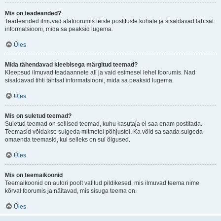
Mis on teadeanded?
Teadeanded ilmuvad alafoorumis teiste postituste kohale ja sisaldavad tähtsat
informatsiooni, mida sa peaksid lugema.
Üles
Mida tähendavad kleebisega märgitud teemad?
Kleepsud ilmuvad teadaannete all ja vaid esimesel lehel foorumis. Nad
sisaldavad tihti tähtsat informatsiooni, mida sa peaksid lugema.
Üles
Mis on suletud teemad?
Suletud teemad on sellised teemad, kuhu kasutaja ei saa enam postitada.
Teemasid võidakse sulgeda mitmetel põhjustel. Ka võid sa saada sulgeda
omaenda teemasid, kui selleks on sul õigused.
Üles
Mis on teemaikoonid
Teemaikoonid on autori poolt valitud pildikesed, mis ilmuvad teema nime
kõrval foorumis ja näitavad, mis sisuga teema on.
Üles