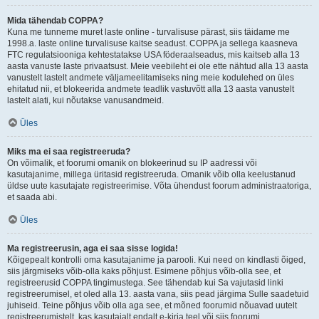
Mida tähendab COPPA?
Kuna me tunneme muret laste online - turvalisuse pärast, siis täidame me
1998.a. laste online turvalisuse kaitse seadust. COPPA ja sellega kaasneva
FTC regulatsiooniga kehtestatakse USA föderaalseadus, mis kaitseb alla 13
aasta vanuste laste privaatsust. Meie veebileht ei ole ette nähtud alla 13 aasta
vanustelt lastelt andmete väljameelitamiseks ning meie kodulehed on üles
ehitatud nii, et blokeerida andmete teadlik vastuvõtt alla 13 aasta vanustelt
lastelt alati, kui nõutakse vanusandmeid.
Üles
Miks ma ei saa registreeruda?
On võimalik, et foorumi omanik on blokeerinud su IP aadressi või
kasutajanime, millega üritasid registreeruda. Omanik võib olla keelustanud
üldse uute kasutajate registreerimise. Võta ühendust foorum administraatoriga,
et saada abi.
Üles
Ma registreerusin, aga ei saa sisse logida!
Kõigepealt kontrolli oma kasutajanime ja parooli. Kui need on kindlasti õiged,
siis järgmiseks võib-olla kaks põhjust. Esimene põhjus võib-olla see, et
registreerusid COPPA tingimustega. See tähendab kui Sa vajutasid linki
registreerumisel, et oled alla 13. aasta vana, siis pead järgima Sulle saadetuid
juhiseid. Teine põhjus võib olla aga see, et mõned foorumid nõuavad uutelt
registreerumistelt, kas kasutajalt endalt e-kirja teel või siis foorumi