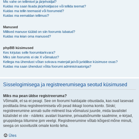
Mis vahe on tellimisel ja järjehoidjal?
Kuidas ma saan lisada järjehoidjasse või tellida teemat?
Kuidas ma tellin teemasid või foorumeid?
Kuidas ma eemaldan tellimusi?
Manused
Millised manuse tüübid on siin foorumis lubatud?
Kuidas ma leian oma manused?
phpBB küsimused
Kes kirjutas selle foorumitarkvara?
Miks siin foorumis ei ole X võimalust?
Kellega ma ühendust võtan solvava materjali ja/või juriidilise küsimuse osas?
Kuidas ma saan ühendust võtta foorumi administraatoriga?
Sisselogimisega ja registreerumisega seotud küsimused
Miks ma pean üldse registreeruma?
Võimalik, et sa ei peagi. See on foorumi haldajate otsustada, kas nad lasevad
postitada ilma registreerimiseta või pead ikkagi looma konto. Siiski;
registreerumine annab sulle mitmeid lisa võimalusi juurde, mida tavalistel
külalistel ei ole - näiteks: avatari lisamine, privaatsõnumite saatmine, e-kirjad,
gruppidega liitumine jpm veelgi. Registreerumine võtab kõigest mõne minuti,
seega on soovituslik omale konto teha.
Üles