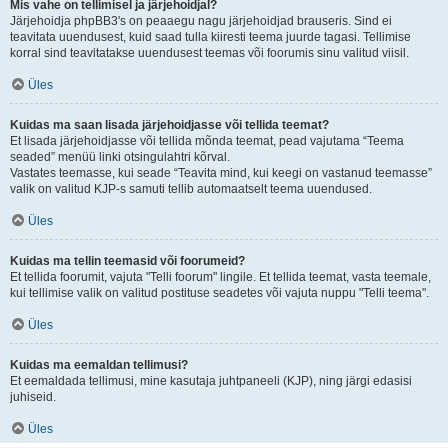
Mis vahe on tellimisel ja järjehoidjal?
Järjehoidja phpBB3's on peaaegu nagu järjehoidjad brauseris. Sind ei
teavitata uuendusest, kuid saad tulla kiiresti teema juurde tagasi. Tellimise
korral sind teavitatakse uuendusest teemas või foorumis sinu valitud viisil.
Üles
Kuidas ma saan lisada järjehoidjasse või tellida teemat?
Et lisada järjehoidjasse või tellida mõnda teemat, pead vajutama “Teema
seaded” menüü linki otsingulahtri kõrval.
Vastates teemasse, kui seade “Teavita mind, kui keegi on vastanud teemasse”
valik on valitud KJP-s samuti tellib automaatselt teema uuendused.
Üles
Kuidas ma tellin teemasid või foorumeid?
Et tellida foorumit, vajuta "Telli foorum" lingile. Et tellida teemat, vasta teemale,
kui tellimise valik on valitud postituse seadetes või vajuta nuppu "Telli teema".
Üles
Kuidas ma eemaldan tellimusi?
Et eemaldada tellimusi, mine kasutaja juhtpaneeli (KJP), ning järgi edasisi
juhiseid.
Üles