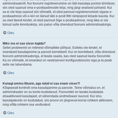
administraatorilt. Kui foorumi registreerumine on läbi kasutaja poolse kinnituse,
siis oled saanud oma e-postiaadressile kirja, ning järgi sealseid juhiseid. Kui
sa ei ole kirja saanud siis võimalik, et oled pannud registreerumisel vigase e-
postiaadressi või e-kiri on läinud läbi e-posti filtri rämpspost kirjade kausta. Kui
sa oled täiesti kindel, et oled pannud õige e-postiaadressi, ning ikka ei ole
tulnud sulle kinnituskirja, siis palun võta ühendust foorumi administraatoriga.
Üles
Miks ma ei saa sisse logida?
Sellel probleemil on mitmeid võimalikke põhjusi. Esiteks ole kindel, et
sisestasid kasutajanime ja parooli korrektselt. Kui on korrektsed, võta ühendust
foorumi administraatoriga, et teada saada, kas oled saanud keelu foorumile.
Ka on võimalik, et omanikul on veebiserveri konfiguratsioonis viga ja ta peab
selle ise lahendama.
Üles
Kunagi ammu liitusin, aga nüüd ei saa enam sisse?!
Kõigepealt kontrolli oma kasutajanime ja paroole. Teine võimalus on, et
administraator on su konto kustutanud. Foorumitel on tavaks kustutada
ebaaktiivseid kasutajaid, et vähendada andmebaasi suurust. Kui sinu
kasutajakonto on kustutatud, siis proovi on järgneval korral rohkem aktiivsem,
ning võtta rohkem osa vestlustest.
Üles