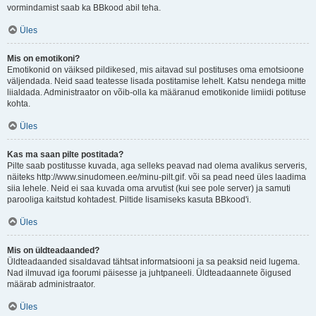
vormindamist saab ka BBkood abil teha.
Üles
Mis on emotikoni?
Emotikonid on väiksed pildikesed, mis aitavad sul postituses oma emotsioone
väljendada. Neid saad teatesse lisada postitamise lehelt. Katsu nendega mitte
liialdada. Administraator on võib-olla ka määranud emotikonide limiidi potituse
kohta.
Üles
Kas ma saan pilte postitada?
Pilte saab postitusse kuvada, aga selleks peavad nad olema avalikus serveris,
näiteks http://www.sinudomeen.ee/minu-pilt.gif. või sa pead need üles laadima
siia lehele. Neid ei saa kuvada oma arvutist (kui see pole server) ja samuti
parooliga kaitstud kohtadest. Piltide lisamiseks kasuta BBkood'i.
Üles
Mis on üldteadaanded?
Üldteadaanded sisaldavad tähtsat informatsiooni ja sa peaksid neid lugema.
Nad ilmuvad iga foorumi päisesse ja juhtpaneeli. Üldteadaannete õigused
määrab administraator.
Üles