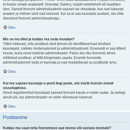
et lisada omale avataripilt: Gravatar, Gallery, mujalt veebilehelt või laadides
üles. Samuti foorumi administraatorid saavad ise otsustada, kas nad lubavad
avatare ja millisel viisil nad lubavad. Kui sa ei saa kasutada avatare, siis võta
ühendust foorumi administraatoriga..
Üles
Mis on mu tiitel ja kuidas ma seda muudan?
Tiitlid näitavad, mitu postitust oled teinud või identfitseerivad kindlaid
kasutajaid, näiteks moderaatoreid ja administraatoreid. Enamasti ei saa tiitleid
muuta, kuna need määrab administraator. Palun ära riku foorumit, tehes
mõttetuid postitusi, et tiitlit kõrgemaks saada. Enamik foorumite
administraatoreid seda ei kannata ja nad madaldavad su postituste arvu.
Üles
Kui ma vajutan kasutaja e-posti lingi peale, siis küsib foorum minult
sisselogimise.
Ainult registreeritud kasutajad saavad foorumi kaudu e-maile saata. Ja sedagi
ainult siis, kui administraator on selle võimaluse lubanud.
Üles
Postitamine
Kuidas ma saan teha foorumisse uue teema või vastata teemale?