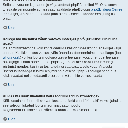
Miks siin foorumis ei ole X võimalust?
Selle tarkvara on kirjutanud ja välja andnud phpBB Limited ™. Oma soove
tulevaste versioonide suhtes saad avaldada phpBB.com
phpBB Ideas Centre
leheküljel, kus saad hääletada juba olemas olevate ideede eest, ning lisada
oma.
Üles
Kellega ma ühendust võtan solvava materjali ja/või juriidilise küsimuse
osas?
Iga administraatoriga võid kontakteeruda kes on “Meeskond” leheküljel välja
toodud. Kui ikka ei saa vastust, võta ühendust domeeninime omanikuga (tee
whois käsk
) või kui foorum jookseb tasuta teenusel, võta ühendust teenuse
pakkujaga. Palun pane tähele, phpBB grupil ei ole
absoluutselt midagi
pistmist nendes küsimustes
ja teda ei saa vastutusele võtta. Ära võta
ühendust nendega küsimuses, mis pole otseselt phpBB saidiga seotud. Kui
siiski saadad neile sedasorti probleemi, võid mitte vastust saada.
Üles
Kuidas ma saan ühendust võtta foorumi administraatoriga?
Kõik kasutajad foorumil saavad kasutada funktsiooni “Kontakt” vormi, juhul kui
see valik on lubatud foorumi administraatori poolt.
Registreeritud liikmetel on võimalik näha ka “Meeskond” linki.
Üles