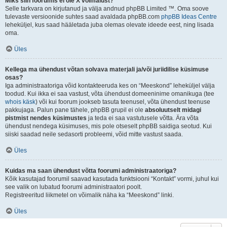
Miks siin foorumis ei ole X võimalust?
Selle tarkvara on kirjutanud ja välja andnud phpBB Limited ™. Oma soove
tulevaste versioonide suhtes saad avaldada phpBB.com
phpBB Ideas Centre
leheküljel, kus saad hääletada juba olemas olevate ideede eest, ning lisada
oma.
Üles
Kellega ma ühendust võtan solvava materjali ja/või juriidilise küsimuse
osas?
Iga administraatoriga võid kontakteeruda kes on “Meeskond” leheküljel välja
toodud. Kui ikka ei saa vastust, võta ühendust domeeninime omanikuga (tee
whois käsk
) või kui foorum jookseb tasuta teenusel, võta ühendust teenuse
pakkujaga. Palun pane tähele, phpBB grupil ei ole
absoluutselt midagi
pistmist nendes küsimustes
ja teda ei saa vastutusele võtta. Ära võta
ühendust nendega küsimuses, mis pole otseselt phpBB saidiga seotud. Kui
siiski saadad neile sedasorti probleemi, võid mitte vastust saada.
Üles
Kuidas ma saan ühendust võtta foorumi administraatoriga?
Kõik kasutajad foorumil saavad kasutada funktsiooni “Kontakt” vormi, juhul kui
see valik on lubatud foorumi administraatori poolt.
Registreeritud liikmetel on võimalik näha ka “Meeskond” linki.
Üles