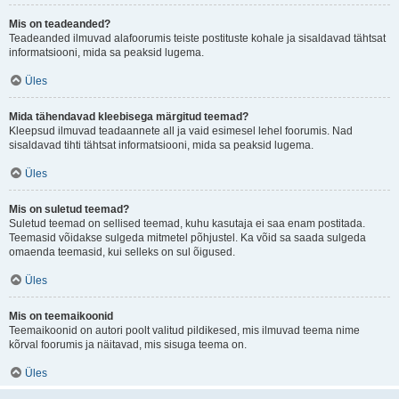
Mis on teadeanded?
Teadeanded ilmuvad alafoorumis teiste postituste kohale ja sisaldavad tähtsat
informatsiooni, mida sa peaksid lugema.
Üles
Mida tähendavad kleebisega märgitud teemad?
Kleepsud ilmuvad teadaannete all ja vaid esimesel lehel foorumis. Nad
sisaldavad tihti tähtsat informatsiooni, mida sa peaksid lugema.
Üles
Mis on suletud teemad?
Suletud teemad on sellised teemad, kuhu kasutaja ei saa enam postitada.
Teemasid võidakse sulgeda mitmetel põhjustel. Ka võid sa saada sulgeda
omaenda teemasid, kui selleks on sul õigused.
Üles
Mis on teemaikoonid
Teemaikoonid on autori poolt valitud pildikesed, mis ilmuvad teema nime
kõrval foorumis ja näitavad, mis sisuga teema on.
Üles