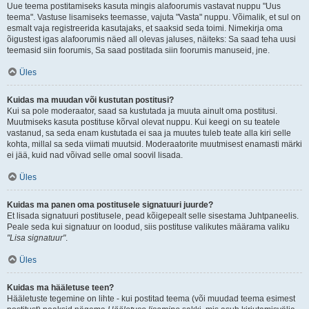
Uue teema postitamiseks kasuta mingis alafoorumis vastavat nuppu "Uus
teema". Vastuse lisamiseks teemasse, vajuta "Vasta" nuppu. Võimalik, et sul on
esmalt vaja registreerida kasutajaks, et saaksid seda toimi. Nimekirja oma
õigustest igas alafoorumis näed all olevas jaluses, näiteks: Sa saad teha uusi
teemasid siin foorumis, Sa saad postitada siin foorumis manuseid, jne.
Üles
Kuidas ma muudan või kustutan postitusi?
Kui sa pole moderaator, saad sa kustutada ja muuta ainult oma postitusi.
Muutmiseks kasuta postituse kõrval olevat nuppu. Kui keegi on su teatele
vastanud, sa seda enam kustutada ei saa ja muutes tuleb teate alla kiri selle
kohta, millal sa seda viimati muutsid. Moderaatorite muutmisest enamasti märki
ei jää, kuid nad võivad selle omal soovil lisada.
Üles
Kuidas ma panen oma postitusele signatuuri juurde?
Et lisada signatuuri postitusele, pead kõigepealt selle sisestama Juhtpaneelis.
Peale seda kui signatuur on loodud, siis postituse valikutes määrama valiku
"Lisa signatuur"
.
Üles
Kuidas ma hääletuse teen?
Hääletuste tegemine on lihte - kui postitad teema (või muudad teema esimest