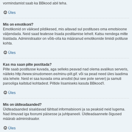
vormindamist saab ka BBkood abil teha.
Üles
Mis on emotikoni?
Emotikonid on väiksed pildikesed, mis aitavad sul postituses oma emotsioone
väljendada. Neid saad teatesse lisada postitamise lehelt. Katsu nendega mitte
liialdada. Administraator on võib-olla ka määranud emotikonide limiidi potituse
kohta.
Üles
Kas ma saan pilte postitada?
Pilte saab postitusse kuvada, aga selleks peavad nad olema avalikus serveris,
näiteks http://www.sinudomeen.ee/minu-pilt.gif. või sa pead need üles laadima
siia lehele. Neid ei saa kuvada oma arvutist (kui see pole server) ja samuti
parooliga kaitstud kohtadest. Piltide lisamiseks kasuta BBkood'i.
Üles
Mis on üldteadaanded?
Üldteadaanded sisaldavad tähtsat informatsiooni ja sa peaksid neid lugema.
Nad ilmuvad iga foorumi päisesse ja juhtpaneeli. Üldteadaannete õigused
määrab administraator.
Üles