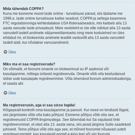
Mida tähendab COPPA?
Kuna me tunneme muret laste online - turvalisuse pärast, siis täidame me
1998.a. laste online turvalisuse kaitse seadust. COPPA ja sellega kaasneva
FTC regulatsiooniga kehtestatakse USA föderaalseadus, mis kaitseb alla 13
aasta vanuste laste privaatsust. Meie veebileht ei ole ette nähtud alla 13 aasta
vanustelt lastelt andmete väljameelitamiseks ning meie kodulehed on üles
ehitatud nii, et blokeerida andmete teadlik vastuvõtt alla 13 aasta vanustelt
lastelt alati, kui nõutakse vanusandmeid.
Üles
Miks ma ei saa registreeruda?
On võimalik, et foorumi omanik on blokeerinud su IP aadressi või
kasutajanime, millega üritasid registreeruda. Omanik võib olla keelustanud
üldse uute kasutajate registreerimise. Võta ühendust foorum administraatoriga,
et saada abi.
Üles
Ma registreerusin, aga ei saa sisse logida!
Kõigepealt kontrolli oma kasutajanime ja parooli. Kui need on kindlasti õiged,
siis järgmiseks võib-olla kaks põhjust. Esimene põhjus võib-olla see, et
registreerusid COPPA tingimustega. See tähendab kui Sa vajutasid linki
registreerumisel, et oled alla 13. aasta vana, siis pead järgima Sulle saadetuid
juhiseid. Teine põhjus võib olla aga see, et mõned foorumid nõuavad uutelt
registreerumistelt, kas kasutajalt endalt e-kirja teel või siis foorumi