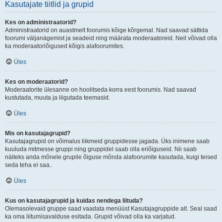
Kasutajate tiitlid ja grupid
Kes on administraatorid?
Administraatorid on auastmelt foorumis kõige kõrgemal. Nad saavad sättida
foorumi väljanägemist ja seadeid ning määrata moderaatoreid. Neil võivad olla
ka moderaatoriõigused kõigis alafoorumites.
Üles
Kes on moderaatorid?
Moderaatorite ülesanne on hoolitseda korra eest foorumis. Nad saavad
kustutada, muuta ja liigutada teemasid.
Üles
Mis on kasutajagrupid?
Kasutajagrupid on võimalus liikmeid gruppidesse jagada. Üks inimene saab
kuuluda mitmesse gruppi ning gruppidel saab olla eriõiguseid. Nii saab
näiteks anda mõnele grupile õiguse mõnda alafoorumite kasutada, kuigi teised
seda teha ei saa..
Üles
Kus on kasutajagrupid ja kuidas nendega liituda?
Olemasolevaid gruppe saad vaadata menüüst Kasutajagruppide alt. Seal saad
ka oma liitumisavalduse esitada. Grupid võivad olla ka varjatud.