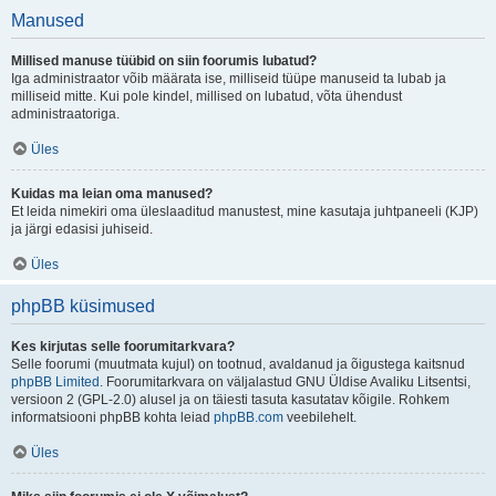
Manused
Millised manuse tüübid on siin foorumis lubatud?
Iga administraator võib määrata ise, milliseid tüüpe manuseid ta lubab ja
milliseid mitte. Kui pole kindel, millised on lubatud, võta ühendust
administraatoriga.
Üles
Kuidas ma leian oma manused?
Et leida nimekiri oma üleslaaditud manustest, mine kasutaja juhtpaneeli (KJP)
ja järgi edasisi juhiseid.
Üles
phpBB küsimused
Kes kirjutas selle foorumitarkvara?
Selle foorumi (muutmata kujul) on tootnud, avaldanud ja õigustega kaitsnud
phpBB Limited
. Foorumitarkvara on väljalastud GNU Üldise Avaliku Litsentsi,
versioon 2 (GPL-2.0) alusel ja on täiesti tasuta kasutatav kõigile. Rohkem
informatsiooni phpBB kohta leiad
phpBB.com
veebilehelt.
Üles