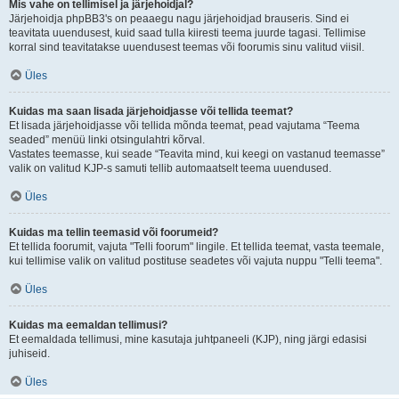
Mis vahe on tellimisel ja järjehoidjal?
Järjehoidja phpBB3's on peaaegu nagu järjehoidjad brauseris. Sind ei
teavitata uuendusest, kuid saad tulla kiiresti teema juurde tagasi. Tellimise
korral sind teavitatakse uuendusest teemas või foorumis sinu valitud viisil.
Üles
Kuidas ma saan lisada järjehoidjasse või tellida teemat?
Et lisada järjehoidjasse või tellida mõnda teemat, pead vajutama “Teema
seaded” menüü linki otsingulahtri kõrval.
Vastates teemasse, kui seade “Teavita mind, kui keegi on vastanud teemasse”
valik on valitud KJP-s samuti tellib automaatselt teema uuendused.
Üles
Kuidas ma tellin teemasid või foorumeid?
Et tellida foorumit, vajuta "Telli foorum" lingile. Et tellida teemat, vasta teemale,
kui tellimise valik on valitud postituse seadetes või vajuta nuppu "Telli teema".
Üles
Kuidas ma eemaldan tellimusi?
Et eemaldada tellimusi, mine kasutaja juhtpaneeli (KJP), ning järgi edasisi
juhiseid.
Üles