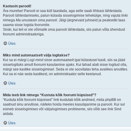
Kaotasin parooli!
Ära muretse! Parooli ei saa küll taastada, aga selle saab lihtsasi lähtestada.
Parooli lähtestamiseks, palun külasta sisselogimise lehekülge, ning vajuta linki
nimega
Ma unustasin oma parooli
. Jälgi järgnevaid juhiseid ja peaksidki taas
saama sisse logida foorumile.
Siiski, kui teil ei ole võimalik oma parooli lähtestada, siis palun võta ühendust
foorumi administraatoriga.
Üles
Miks mind automaatselt välja logitakse?
Kui sa ei märgi
Logi mind sisse automaatselt igal külastusel
kasti, siis sa jääd
sisselogituks ainult foorumi kasutamise ajaks. Kui tahad alati sisse logitud olla,
märgi see kastike sisselogimisel. Seda ei ole soovitatav teha avalikes arvutites.
Kui sa ei näe seda kastikest, on administraator selle keelanud.
Üles
Mida teeb link nimega “Kustuta kõik foorumi küpsised”?
“Kustuta kõik foorumi küpsised” link kustutab kõik andmed, mida phpBB on
saatnud sinu arvutisse, näiteks hoida meeles kasutajanime ja parooli. Kui sul
esineb sisselogimises või väljalogimises probleeme, siis võib see link Sind
aidata.
Üles