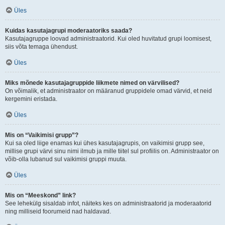
Üles
Kuidas kasutajagrupi moderaatoriks saada?
Kasutajagruppe loovad administraatorid. Kui oled huvitatud grupi loomisest,
siis võta temaga ühendust.
Üles
Miks mõnede kasutajagruppide liikmete nimed on värvilised?
On võimalik, et administraator on määranud gruppidele omad värvid, et neid
kergemini eristada.
Üles
Mis on “Vaikimisi grupp”?
Kui sa oled liige enamas kui ühes kasutajagrupis, on vaikimisi grupp see,
millise grupi värvi sinu nimi ilmub ja mille tiitel sul profiilis on. Administraator on
võib-olla lubanud sul vaikimisi gruppi muuta.
Üles
Mis on “Meeskond” link?
See lehekülg sisaldab infot, näiteks kes on administraatorid ja moderaatorid
ning milliseid foorumeid nad haldavad.