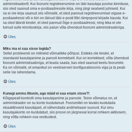
administraatorilt. Kui foorumi registreerumine on läbi kasutaja poolse kinnituse,
siis oled saanud oma e-postiaadressile kirja, ning järgi sealseid juhiseid. Kui
sa ei ole kirja saanud siis võimalik, et oled pannud registreerumisel vigase e-
postiaadressi või e-kiri on läinud läbi e-posti filtri rämpspost kirjade kausta. Kui
sa oled täiesti kindel, et oled pannud õige e-postiaadressi, ning ikka ei ole
tulnud sulle kinnituskirja, siis palun võta ühendust foorumi administraatoriga.
Üles
Miks ma ei saa sisse logida?
Sellel probleemil on mitmeid võimalikke põhjusi. Esiteks ole kindel, et
sisestasid kasutajanime ja parooli korrektselt. Kui on korrektsed, võta ühendust
foorumi administraatoriga, et teada saada, kas oled saanud keelu foorumile.
Ka on võimalik, et omanikul on veebiserveri konfiguratsioonis viga ja ta peab
selle ise lahendama.
Üles
Kunagi ammu liitusin, aga nüüd ei saa enam sisse?!
Kõigepealt kontrolli oma kasutajanime ja paroole. Teine võimalus on, et
administraator on su konto kustutanud. Foorumitel on tavaks kustutada
ebaaktiivseid kasutajaid, et vähendada andmebaasi suurust. Kui sinu
kasutajakonto on kustutatud, siis proovi on järgneval korral rohkem aktiivsem,
ning võtta rohkem osa vestlustest.
Üles