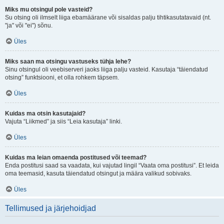
Miks mu otsingul pole vasteid?
Su otsing oli ilmselt liiga ebamäärane või sisaldas palju tihtikasutatavaid (nt.
"ja" või "ei") sõnu.
Üles
Miks saan ma otsingu vastuseks tühja lehe?
Sinu otsingul oli veebiserveri jaoks liiga palju vasteid. Kasutaja “täiendatud
otsing” funktsiooni, et olla rohkem täpsem.
Üles
Kuidas ma otsin kasutajaid?
Vajuta “Liikmed” ja siis “Leia kasutaja” linki.
Üles
Kuidas ma leian omaenda postitused või teemad?
Enda postitusi saad sa vaadata, kui vajutad lingil “Vaata oma postitusi”. Et leida
oma teemasid, kasuta täiendatud otsingut ja määra valikud sobivaks.
Üles
Tellimused ja järjehoidjad