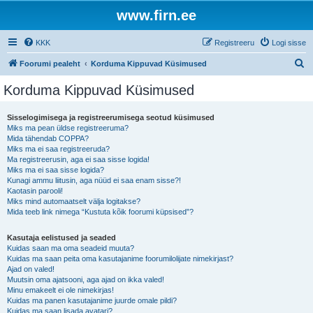
www.firn.ee
KKK
Registreeru
Logi sisse
O
Foorumi pealeht
Korduma Kippuvad Küsimused
t
Korduma Kippuvad Küsimused
s
i
Sisselogimisega ja registreerumisega seotud küsimused
Miks ma pean üldse registreeruma?
Mida tähendab COPPA?
Miks ma ei saa registreeruda?
Ma registreerusin, aga ei saa sisse logida!
Miks ma ei saa sisse logida?
Kunagi ammu liitusin, aga nüüd ei saa enam sisse?!
Kaotasin parooli!
Miks mind automaatselt välja logitakse?
Mida teeb link nimega “Kustuta kõik foorumi küpsised”?
Kasutaja eelistused ja seaded
Kuidas saan ma oma seadeid muuta?
Kuidas ma saan peita oma kasutajanime foorumilolijate nimekirjast?
Ajad on valed!
Muutsin oma ajatsooni, aga ajad on ikka valed!
Minu emakeelt ei ole nimekirjas!
Kuidas ma panen kasutajanime juurde omale pildi?
Kuidas ma saan lisada avatari?