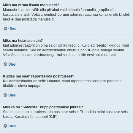
Miks ma ei saa lisada manuseid?
Manuste lisamine võib olla piiratud vaid mõnele foorumile, grupile või
kasutajale eraldi. Võtta ühendust foorumi administraatoriga kui sa ei ole kindel,
miks ei saa postitada manuseid.
Üles
Miks ma hoiatuse sain?
Igal administraatoril on oma saidil omad reeglid. Kui oled reeglit rikkunud, võid
saada hoiatuse. See on administraatori otsus ja phpBB pole sellega seotud.
Võta ühendust administraatoriga, kui sa ei tea, mille eest hoiatuse said.
Üles
Kuidas ma saan raporteerida postitusest?
Kui administraator on selle lubanud, saad raporteerida postituse paremas
ülaääres oleva nupuga.
Üles
Milleks on “Salvesta” nupp postitamise juures?
See nupp lubab sul salvestada postituse seise. Et laadida mõni postituse seis,
kasuta Kasutaja Juhtpaneel (KJP).
Üles