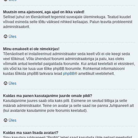
Muutsin oma ajatsooni, aga ajad on ikka valed!
Sellisel juhul on tõenäoliselt tegemist suveajale üleminekuga. Teatud kuudel
võivad esineda selle tõttu väiksed nihked kellaajas. Palun teavita probleemist
administraatorit.
Üles
Minu emakeelt ei ole nimekirjas!
Tõenäoliselt ei installeerinud administraator seda keelt või ei ole keegi seda
veel tõlkinud. Võta ühendust foorumi administraatoriga ja palu, kas oleks
võimalik antud keelefail paigaldada foorumile. Kui antud keelefaili ei eksisteeri,
siis võid ka ise luua uue tõlke phpBB foorumile. Rohkemat informatsiooni
kuidas tõlkida phpBB tarkvara leiad
phpBB
® ametlikult veebilehelt.
Üles
Kuidas ma panen kasutajanime juurde omale pildi?
Kasutajanime juures saab olla kaks pilti. Esimene on seotud tiitliga ja selle
määrab administraator. Teine on avatar ja selle saad ise panna
Juhtpaneel
i alt
(kui avataride kasutamine pole foorumis keelatud).
Üles
Kuidas ma saan lisada avatari?
Sinu kasutaja juhtpaneeli “Profiili” lehel saad kasutada ühte neljast meetodist,