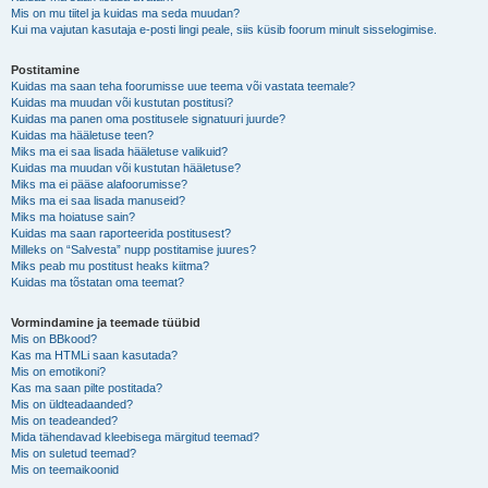
Mis on mu tiitel ja kuidas ma seda muudan?
Kui ma vajutan kasutaja e-posti lingi peale, siis küsib foorum minult sisselogimise.
Postitamine
Kuidas ma saan teha foorumisse uue teema või vastata teemale?
Kuidas ma muudan või kustutan postitusi?
Kuidas ma panen oma postitusele signatuuri juurde?
Kuidas ma hääletuse teen?
Miks ma ei saa lisada hääletuse valikuid?
Kuidas ma muudan või kustutan hääletuse?
Miks ma ei pääse alafoorumisse?
Miks ma ei saa lisada manuseid?
Miks ma hoiatuse sain?
Kuidas ma saan raporteerida postitusest?
Milleks on “Salvesta” nupp postitamise juures?
Miks peab mu postitust heaks kiitma?
Kuidas ma tõstatan oma teemat?
Vormindamine ja teemade tüübid
Mis on BBkood?
Kas ma HTMLi saan kasutada?
Mis on emotikoni?
Kas ma saan pilte postitada?
Mis on üldteadaanded?
Mis on teadeanded?
Mida tähendavad kleebisega märgitud teemad?
Mis on suletud teemad?
Mis on teemaikoonid