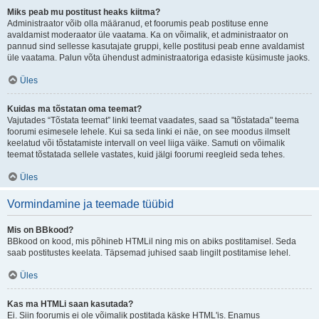
Miks peab mu postitust heaks kiitma?
Administraator võib olla määranud, et foorumis peab postituse enne
avaldamist moderaator üle vaatama. Ka on võimalik, et administraator on
pannud sind sellesse kasutajate gruppi, kelle postitusi peab enne avaldamist
üle vaatama. Palun võta ühendust administraatoriga edasiste küsimuste jaoks.
Üles
Kuidas ma tõstatan oma teemat?
Vajutades “Tõstata teemat” linki teemat vaadates, saad sa "tõstatada" teema
foorumi esimesele lehele. Kui sa seda linki ei näe, on see moodus ilmselt
keelatud või tõstatamiste intervall on veel liiga väike. Samuti on võimalik
teemat tõstatada sellele vastates, kuid jälgi foorumi reegleid seda tehes.
Üles
Vormindamine ja teemade tüübid
Mis on BBkood?
BBkood on kood, mis põhineb HTMLil ning mis on abiks postitamisel. Seda
saab postitustes keelata. Täpsemad juhised saab lingilt postitamise lehel.
Üles
Kas ma HTMLi saan kasutada?
Ei. Siin foorumis ei ole võimalik postitada käske HTML'is. Enamus