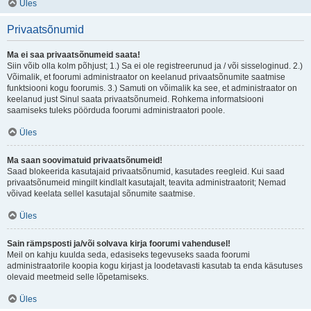
Üles
Privaatsõnumid
Ma ei saa privaatsõnumeid saata!
Siin võib olla kolm põhjust; 1.) Sa ei ole registreerunud ja / või sisseloginud. 2.)
Võimalik, et foorumi administraator on keelanud privaatsõnumite saatmise
funktsiooni kogu foorumis. 3.) Samuti on võimalik ka see, et administraator on
keelanud just Sinul saata privaatsõnumeid. Rohkema informatsiooni
saamiseks tuleks pöörduda foorumi administraatori poole.
Üles
Ma saan soovimatuid privaatsõnumeid!
Saad blokeerida kasutajaid privaatsõnumid, kasutades reegleid. Kui saad
privaatsõnumeid mingilt kindlalt kasutajalt, teavita administraatorit; Nemad
võivad keelata sellel kasutajal sõnumite saatmise.
Üles
Sain rämpsposti ja/või solvava kirja foorumi vahendusel!
Meil on kahju kuulda seda, edasiseks tegevuseks saada foorumi
administraatorile koopia kogu kirjast ja loodetavasti kasutab ta enda käsutuses
olevaid meetmeid selle lõpetamiseks.
Üles