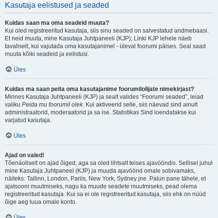
Kasutaja eelistused ja seaded
Kuidas saan ma oma seadeid muuta?
Kui oled registreeritud kasutaja, siis sinu seaded on salvestatud andmebaasi.
Et neid muuta, mine Kasutaja Juhtpaneeli (KJP); Linki KJP lehele näeb
tavaliselt, kui vajutada oma kasutajanimel - üleval foorumi päises. Seal saad
muuta kõiki seadeid ja eelistusi.
Üles
Kuidas ma saan peita oma kasutajanime foorumilolijate nimekirjast?
Minnes Kasutaja Juhtpaneeli (KJP) ja sealt valides “Foorumi seaded”, leiad
valiku
Peida mu foorumil olek
. Kui aktiveerid selle, siis näevad sind ainult
administraatorid, moderaatorid ja sa ise. Statistikas Sind loendatakse kui
varjatud kasutaja.
Üles
Ajad on valed!
Tõenäoliselt on ajad õiged, aga sa oled lihtsalt teises ajavööndis. Sellisel juhul
mine Kasutaja Juhtpaneel (KJP) ja muuda ajavöönd omale sobivamaks,
näiteks: Tallinn, London, Pariis, New York, Sydney jne. Palun pane tähele, et
ajatsooni muutmiseks, nagu ka muude seadete muutmiseks, pead olema
registreeritud kasutaja. Kui sa ei ole registreeritud kasutaja, siis ehk on nüüd
õige aeg luua omale konto.
Üles