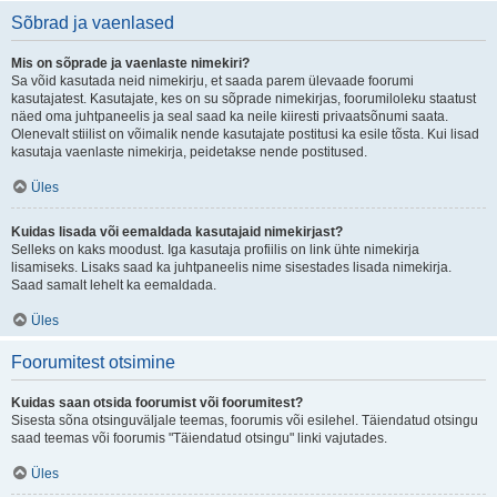
Sõbrad ja vaenlased
Mis on sõprade ja vaenlaste nimekiri?
Sa võid kasutada neid nimekirju, et saada parem ülevaade foorumi
kasutajatest. Kasutajate, kes on su sõprade nimekirjas, foorumiloleku staatust
näed oma juhtpaneelis ja seal saad ka neile kiiresti privaatsõnumi saata.
Olenevalt stiilist on võimalik nende kasutajate postitusi ka esile tõsta. Kui lisad
kasutaja vaenlaste nimekirja, peidetakse nende postitused.
Üles
Kuidas lisada või eemaldada kasutajaid nimekirjast?
Selleks on kaks moodust. Iga kasutaja profiilis on link ühte nimekirja
lisamiseks. Lisaks saad ka juhtpaneelis nime sisestades lisada nimekirja.
Saad samalt lehelt ka eemaldada.
Üles
Foorumitest otsimine
Kuidas saan otsida foorumist või foorumitest?
Sisesta sõna otsinguväljale teemas, foorumis või esilehel. Täiendatud otsingu
saad teemas või foorumis "Täiendatud otsingu" linki vajutades.
Üles