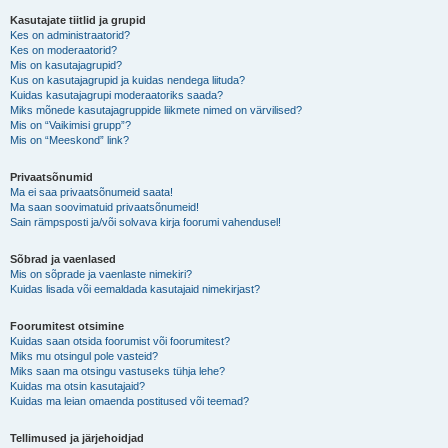
Kasutajate tiitlid ja grupid
Kes on administraatorid?
Kes on moderaatorid?
Mis on kasutajagrupid?
Kus on kasutajagrupid ja kuidas nendega liituda?
Kuidas kasutajagrupi moderaatoriks saada?
Miks mõnede kasutajagruppide liikmete nimed on värvilised?
Mis on “Vaikimisi grupp”?
Mis on “Meeskond” link?
Privaatsõnumid
Ma ei saa privaatsõnumeid saata!
Ma saan soovimatuid privaatsõnumeid!
Sain rämpsposti ja/või solvava kirja foorumi vahendusel!
Sõbrad ja vaenlased
Mis on sõprade ja vaenlaste nimekiri?
Kuidas lisada või eemaldada kasutajaid nimekirjast?
Foorumitest otsimine
Kuidas saan otsida foorumist või foorumitest?
Miks mu otsingul pole vasteid?
Miks saan ma otsingu vastuseks tühja lehe?
Kuidas ma otsin kasutajaid?
Kuidas ma leian omaenda postitused või teemad?
Tellimused ja järjehoidjad