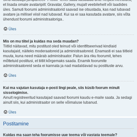
et lisada omale avataripilt: Gravatar, Gallery, mujalt veebilehelt või laadides
üles. Samuti foorumi administraatorid saavad ise otsustada, kas nad lubavad
avatare ja millisel viisil nad lubavad. Kui sa ei saa kasutada avatare, siis võta
ühendust foorumi administraatoriga..
Üles
Mis on mu tiitel ja kuidas ma seda muudan?
Tiitlid näitavad, mitu postitust oled teinud või identfitseerivad kindlaid
kasutajaid, näiteks moderaatoreid ja administraatoreid. Enamasti ei saa tiitleid
muuta, kuna need määrab administraator. Palun ära riku foorumit, tehes
mõttetuid postitusi, et tiitlit kõrgemaks saada. Enamik foorumite
administraatoreid seda ei kannata ja nad madaldavad su postituste arvu.
Üles
Kui ma vajutan kasutaja e-posti lingi peale, siis küsib foorum minult
sisselogimise.
Ainult registreeritud kasutajad saavad foorumi kaudu e-maile saata. Ja sedagi
ainult siis, kui administraator on selle võimaluse lubanud.
Üles
Postitamine
Kuidas ma saan teha foorumisse uue teema või vastata teemale?