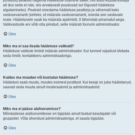
postitust) peaksid nägema
Hääletuse lisamine
sakki, mis asub kirjutamisvälja
all (kui seda ei näe, siis arvatavasti puuduvad sul õigused hääletuse
algatamiseks). Peaksid sisestama hääletuse pealkirja ja vähemalt kaks
vastusevarianti (selleks, et määrata vastusevarianti, sisesta see vastavale
reale. Hääletusele saab ka määrata ajalimiidi, 0 tähendab piiramatut aega.
Valikvastuste arv võib olla piiratud, selle määrab foorumi administraator.
Üles
Miks ma ei saa lisada hääletuse valikuid?
Hääletuse valikute limiidi määrab administraator. Kui tunned vajadust ületada
seda limiiti, kontakteeru administraatoriga.
Üles
Kuidas ma muudan või kustutan hääletuse?
Hääletusi saab muuta, muutes esimest postitust. Kui keegi on juba hääletanud,
saavad seda muuta ainult moderaatorid ja administraatorid.
Üles
Miks ma ei pääse alafoorumisse?
Mõndadesse alafoorumitesse on ligipääs ainult teatud kasutajatel või
gruppidel. Võta ühendust administraatoriga, et saada ligipääs.
Üles