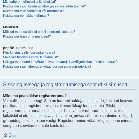
Mis vahe on tellimisel ja järjehoidjal?
Kuidas ma saan lisada järjehoidjasse või tellida teemat?
Kuidas ma tellin teemasid või foorumeid?
Kuidas ma eemaldan tellimusi?
Manused
Millised manuse tüübid on siin foorumis lubatud?
Kuidas ma leian oma manused?
phpBB küsimused
Kes kirjutas selle foorumitarkvara?
Miks siin foorumis ei ole X võimalust?
Kellega ma ühendust võtan solvava materjali ja/või juriidilise küsimuse osas?
Kuidas ma saan ühendust võtta foorumi administraatoriga?
Sisselogimisega ja registreerumisega seotud küsimused
Miks ma pean üldse registreeruma?
Võimalik, et sa ei peagi. See on foorumi haldajate otsustada, kas nad lasevad
postitada ilma registreerimiseta või pead ikkagi looma konto. Siiski;
registreerumine annab sulle mitmeid lisa võimalusi juurde, mida tavalistel
külalistel ei ole - näiteks: avatari lisamine, privaatsõnumite saatmine, e-kirjad,
gruppidega liitumine jpm veelgi. Registreerumine võtab kõigest mõne minuti,
seega on soovituslik omale konto teha.
Üles