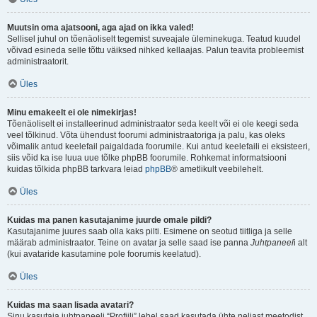
Muutsin oma ajatsooni, aga ajad on ikka valed!
Sellisel juhul on tõenäoliselt tegemist suveajale üleminekuga. Teatud kuudel
võivad esineda selle tõttu väiksed nihked kellaajas. Palun teavita probleemist
administraatorit.
Üles
Minu emakeelt ei ole nimekirjas!
Tõenäoliselt ei installeerinud administraator seda keelt või ei ole keegi seda
veel tõlkinud. Võta ühendust foorumi administraatoriga ja palu, kas oleks
võimalik antud keelefail paigaldada foorumile. Kui antud keelefaili ei eksisteeri,
siis võid ka ise luua uue tõlke phpBB foorumile. Rohkemat informatsiooni
kuidas tõlkida phpBB tarkvara leiad
phpBB
® ametlikult veebilehelt.
Üles
Kuidas ma panen kasutajanime juurde omale pildi?
Kasutajanime juures saab olla kaks pilti. Esimene on seotud tiitliga ja selle
määrab administraator. Teine on avatar ja selle saad ise panna
Juhtpaneel
i alt
(kui avataride kasutamine pole foorumis keelatud).
Üles
Kuidas ma saan lisada avatari?
Sinu kasutaja juhtpaneeli “Profiili” lehel saad kasutada ühte neljast meetodist,