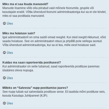
Miks ma ei saa lisada manuseid?
Manuste lisamine võib olla piiratud vaid mõnele foorumile, grupile või
kasutajale eraldi. Võtta ühendust foorumi administraatoriga kui sa ei ole kindel,
miks ei saa postitada manuseid.
Üles
Miks ma hoiatuse sain?
Igal administraatoril on oma saidil omad reeglid. Kui oled reeglit rikkunud, võid
saada hoiatuse. See on administraatori otsus ja phpBB pole sellega seotud.
Võta ühendust administraatoriga, kui sa ei tea, mille eest hoiatuse said.
Üles
Kuidas ma saan raporteerida postitusest?
Kui administraator on selle lubanud, saad raporteerida postituse paremas
ülaääres oleva nupuga.
Üles
Milleks on “Salvesta” nupp postitamise juures?
See nupp lubab sul salvestada postituse seise. Et laadida mõni postituse seis,
kasuta Kasutaja Juhtpaneel (KJP).
Üles