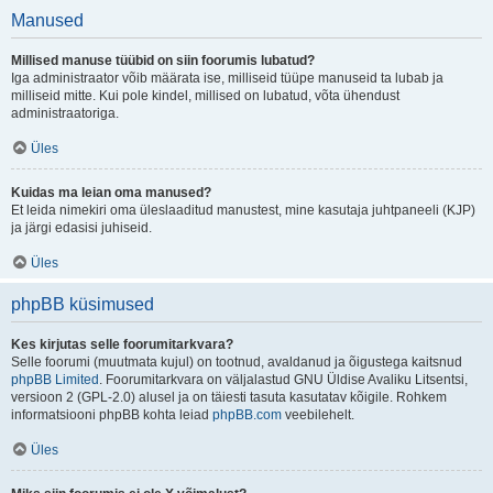
Manused
Millised manuse tüübid on siin foorumis lubatud?
Iga administraator võib määrata ise, milliseid tüüpe manuseid ta lubab ja
milliseid mitte. Kui pole kindel, millised on lubatud, võta ühendust
administraatoriga.
Üles
Kuidas ma leian oma manused?
Et leida nimekiri oma üleslaaditud manustest, mine kasutaja juhtpaneeli (KJP)
ja järgi edasisi juhiseid.
Üles
phpBB küsimused
Kes kirjutas selle foorumitarkvara?
Selle foorumi (muutmata kujul) on tootnud, avaldanud ja õigustega kaitsnud
phpBB Limited
. Foorumitarkvara on väljalastud GNU Üldise Avaliku Litsentsi,
versioon 2 (GPL-2.0) alusel ja on täiesti tasuta kasutatav kõigile. Rohkem
informatsiooni phpBB kohta leiad
phpBB.com
veebilehelt.
Üles