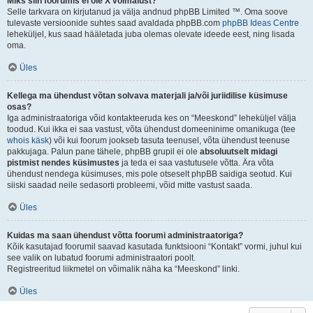
Miks siin foorumis ei ole X võimalust?
Selle tarkvara on kirjutanud ja välja andnud phpBB Limited ™. Oma soove
tulevaste versioonide suhtes saad avaldada phpBB.com
phpBB Ideas Centre
leheküljel, kus saad hääletada juba olemas olevate ideede eest, ning lisada
oma.
Üles
Kellega ma ühendust võtan solvava materjali ja/või juriidilise küsimuse
osas?
Iga administraatoriga võid kontakteeruda kes on “Meeskond” leheküljel välja
toodud. Kui ikka ei saa vastust, võta ühendust domeeninime omanikuga (tee
whois käsk
) või kui foorum jookseb tasuta teenusel, võta ühendust teenuse
pakkujaga. Palun pane tähele, phpBB grupil ei ole
absoluutselt midagi
pistmist nendes küsimustes
ja teda ei saa vastutusele võtta. Ära võta
ühendust nendega küsimuses, mis pole otseselt phpBB saidiga seotud. Kui
siiski saadad neile sedasorti probleemi, võid mitte vastust saada.
Üles
Kuidas ma saan ühendust võtta foorumi administraatoriga?
Kõik kasutajad foorumil saavad kasutada funktsiooni “Kontakt” vormi, juhul kui
see valik on lubatud foorumi administraatori poolt.
Registreeritud liikmetel on võimalik näha ka “Meeskond” linki.
Üles