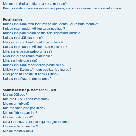
Mis on mu tiitel ja kuidas ma seda muudan?
Kui ma vajutan kasutaja e-posti lingi peale, siis küsib foorum minult sisselogimise.
Postitamine
Kuidas ma saan teha foorumisse uue teema või vastata teemale?
Kuidas ma muudan või kustutan postitusi?
Kuidas ma panen oma postitusele signatuuri juurde?
Kuidas ma hääletuse teen?
Miks ma ei saa lisada hääletuse valikuid?
Kuidas ma muudan või kustutan hääletuse?
Miks ma ei pääse alafoorumisse?
Miks ma ei saa lisada manuseid?
Miks ma hoiatuse sain?
Kuidas ma saan raporteerida postitusest?
Milleks on “Salvesta” nupp postitamise juures?
Miks peab mu postitust heaks kiitma?
Kuidas ma tõstatan oma teemat?
Vormindamine ja teemade tüübid
Mis on BBkood?
Kas ma HTMLi saan kasutada?
Mis on emotikoni?
Kas ma saan pilte postitada?
Mis on üldteadaanded?
Mis on teadeanded?
Mida tähendavad kleebisega märgitud teemad?
Mis on suletud teemad?
Mis on teemaikoonid