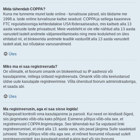
Mida tähendab COPPA?
Kuna me tunneme muret laste online - turvalisuse pärast, siis täidame me
1998.a. laste online turvalisuse kaitse seadust. COPPA ja sellega kaasneva
FTC regulatsiooniga kehtestatakse USA föderaalseadus, mis kaitseb alla 13
aasta vanuste laste privaatsust. Meie veebileht ei ole ette nähtud alla 13 aasta
vanustelt lastelt andmete väljameelitamiseks ning meie kodulehed on üles
ehitatud nii, et blokeerida andmete teadlik vastuvõtt alla 13 aasta vanustelt
lastelt alati, kui nõutakse vanusandmeid.
Üles
Miks ma ei saa registreeruda?
On võimalik, et foorumi omanik on blokeerinud su IP aadressi või
kasutajanime, millega üritasid registreeruda. Omanik võib olla keelustanud
üldse uute kasutajate registreerimise. Võta ühendust foorum administraatoriga,
et saada abi.
Üles
Ma registreerusin, aga ei saa sisse logida!
Kõigepealt kontrolli oma kasutajanime ja parooli. Kui need on kindlasti õiged,
siis järgmiseks võib-olla kaks põhjust. Esimene põhjus võib-olla see, et
registreerusid COPPA tingimustega. See tähendab kui Sa vajutasid linki
registreerumisel, et oled alla 13. aasta vana, siis pead järgima Sulle saadetuid
juhiseid. Teine põhjus võib olla aga see, et mõned foorumid nõuavad uutelt
registreerumistelt, kas kasutajalt endalt e-kirja teel või siis foorumi