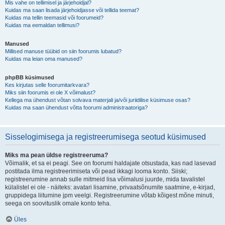
Mis vahe on tellimisel ja järjehoidjal?
Kuidas ma saan lisada järjehoidjasse või tellida teemat?
Kuidas ma tellin teemasid või foorumeid?
Kuidas ma eemaldan tellimusi?
Manused
Millised manuse tüübid on siin foorumis lubatud?
Kuidas ma leian oma manused?
phpBB küsimused
Kes kirjutas selle foorumitarkvara?
Miks siin foorumis ei ole X võimalust?
Kellega ma ühendust võtan solvava materjali ja/või juriidilise küsimuse osas?
Kuidas ma saan ühendust võtta foorumi administraatoriga?
Sisselogimisega ja registreerumisega seotud küsimused
Miks ma pean üldse registreeruma?
Võimalik, et sa ei peagi. See on foorumi haldajate otsustada, kas nad lasevad
postitada ilma registreerimiseta või pead ikkagi looma konto. Siiski;
registreerumine annab sulle mitmeid lisa võimalusi juurde, mida tavalistel
külalistel ei ole - näiteks: avatari lisamine, privaatsõnumite saatmine, e-kirjad,
gruppidega liitumine jpm veelgi. Registreerumine võtab kõigest mõne minuti,
seega on soovituslik omale konto teha.
Üles