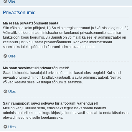
Üles
Privaatsõnumid
Ma ei saa privaatsõnumeid saata!
Siin võib olla kolm põhjust; 1.) Sa ei ole registreerunud ja / või sisseloginud. 2.)
Võimalik, et foorumi administraator on keelanud privaatsõnumite saatmise
funktsiooni kogu foorumis. 3.) Samuti on võimalik ka see, et administraator on
keelanud just Sinul saata privaatsõnumeid. Rohkema informatsiooni
saamiseks tuleks pöörduda foorumi administraatori poole.
Üles
Ma saan soovimatuid privaatsõnumeid!
Saad blokeerida kasutajaid privaatsõnumid, kasutades reegleid. Kui saad
privaatsõnumeid mingilt kindlalt kasutajalt, teavita administraatorit; Nemad
võivad keelata sellel kasutajal sõnumite saatmise.
Üles
Sain rämpsposti ja/või solvava kirja foorumi vahendusel!
Meil on kahju kuulda seda, edasiseks tegevuseks saada foorumi
administraatorile koopia kogu kirjast ja loodetavasti kasutab ta enda käsutuses
olevaid meetmeid selle lõpetamiseks.
Üles