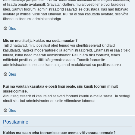
et lisada omale avataripilt: Gravatar, Gallery, mujalt veebilehelt või laadides
üles. Samuti foorumi administraatorid saavad ise otsustada, kas nad lubavad
avatare ja millisel viisil nad lubavad. Kui sa ei saa kasutada avatare, siis võta
ühendust foorumi administraatoriga..
Üles
Mis on mu tiitel ja kuidas ma seda muudan?
Tiitlid näitavad, mitu postitust oled teinud või identfitseerivad kindlaid
kasutajaid, näiteks moderaatoreid ja administraatoreid. Enamasti ei saa tiitleid
muuta, kuna need määrab administraator. Palun ära riku foorumit, tehes
mõttetuid postitusi, et tiitlit kõrgemaks saada. Enamik foorumite
administraatoreid seda ei kannata ja nad madaldavad su postituste arvu.
Üles
Kui ma vajutan kasutaja e-posti lingi peale, siis küsib foorum minult
sisselogimise.
Ainult registreeritud kasutajad saavad foorumi kaudu e-maile saata. Ja sedagi
ainult siis, kui administraator on selle võimaluse lubanud.
Üles
Postitamine
Kuidas ma saan teha foorumisse uue teema või vastata teemale?