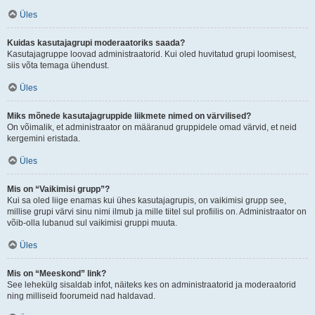
Üles
Kuidas kasutajagrupi moderaatoriks saada?
Kasutajagruppe loovad administraatorid. Kui oled huvitatud grupi loomisest,
siis võta temaga ühendust.
Üles
Miks mõnede kasutajagruppide liikmete nimed on värvilised?
On võimalik, et administraator on määranud gruppidele omad värvid, et neid
kergemini eristada.
Üles
Mis on “Vaikimisi grupp”?
Kui sa oled liige enamas kui ühes kasutajagrupis, on vaikimisi grupp see,
millise grupi värvi sinu nimi ilmub ja mille tiitel sul profiilis on. Administraator on
võib-olla lubanud sul vaikimisi gruppi muuta.
Üles
Mis on “Meeskond” link?
See lehekülg sisaldab infot, näiteks kes on administraatorid ja moderaatorid
ning milliseid foorumeid nad haldavad.