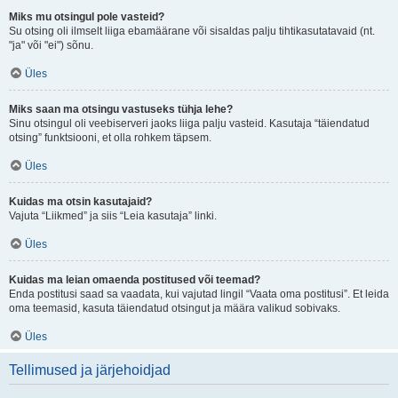
Miks mu otsingul pole vasteid?
Su otsing oli ilmselt liiga ebamäärane või sisaldas palju tihtikasutatavaid (nt.
"ja" või "ei") sõnu.
Üles
Miks saan ma otsingu vastuseks tühja lehe?
Sinu otsingul oli veebiserveri jaoks liiga palju vasteid. Kasutaja “täiendatud
otsing” funktsiooni, et olla rohkem täpsem.
Üles
Kuidas ma otsin kasutajaid?
Vajuta “Liikmed” ja siis “Leia kasutaja” linki.
Üles
Kuidas ma leian omaenda postitused või teemad?
Enda postitusi saad sa vaadata, kui vajutad lingil “Vaata oma postitusi”. Et leida
oma teemasid, kasuta täiendatud otsingut ja määra valikud sobivaks.
Üles
Tellimused ja järjehoidjad