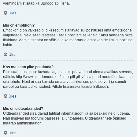
vormindamist saab ka BBkood abil teha.
Üles
Mis on emotikoni?
Emotikonid on väiksed pildikesed, mis aitavad sul postituses oma emotsioone
väljendada. Neid saad teatesse lisada postitamise lehelt. Katsu nendega mitte
liialdada. Administraator on võib-olla ka määranud emotikonide limiidi potituse
kohta.
Üles
Kas ma saan pilte postitada?
Pilte saab postitusse kuvada, aga selleks peavad nad olema avalikus serveris,
näiteks http://www.sinudomeen.ee/minu-pilt.gif. või sa pead need üles laadima
siia lehele. Neid ei saa kuvada oma arvutist (kui see pole server) ja samuti
parooliga kaitstud kohtadest. Piltide lisamiseks kasuta BBkood'i.
Üles
Mis on üldteadaanded?
Üldteadaanded sisaldavad tähtsat informatsiooni ja sa peaksid neid lugema.
Nad ilmuvad iga foorumi päisesse ja juhtpaneeli. Üldteadaannete õigused
määrab administraator.
Üles