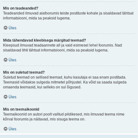
Mis on teadeanded?
Teadeanded ilmuvad alafoorumis teiste postituste kohale ja sisaldavad tähtsat
informatsiooni, mida sa peaksid lugema.
Üles
Mida tähendavad kleebisega märgitud teemad?
Kleepsud ilmuvad teadaannete all ja vaid esimesel lehel foorumis. Nad
sisaldavad tihti tähtsat informatsiooni, mida sa peaksid lugema.
Üles
Mis on suletud teemad?
Suletud teemad on sellised teemad, kuhu kasutaja ei saa enam postitada.
Teemasid võidakse sulgeda mitmetel põhjustel. Ka võid sa saada sulgeda
omaenda teemasid, kui selleks on sul õigused.
Üles
Mis on teemaikoonid
Teemaikoonid on autori poolt valitud pildikesed, mis ilmuvad teema nime
kõrval foorumis ja näitavad, mis sisuga teema on.
Üles