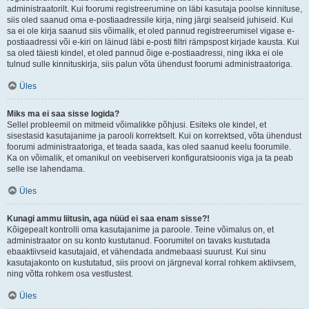
administraatorilt. Kui foorumi registreerumine on läbi kasutaja poolse kinnituse,
siis oled saanud oma e-postiaadressile kirja, ning järgi sealseid juhiseid. Kui
sa ei ole kirja saanud siis võimalik, et oled pannud registreerumisel vigase e-
postiaadressi või e-kiri on läinud läbi e-posti filtri rämpspost kirjade kausta. Kui
sa oled täiesti kindel, et oled pannud õige e-postiaadressi, ning ikka ei ole
tulnud sulle kinnituskirja, siis palun võta ühendust foorumi administraatoriga.
Üles
Miks ma ei saa sisse logida?
Sellel probleemil on mitmeid võimalikke põhjusi. Esiteks ole kindel, et
sisestasid kasutajanime ja parooli korrektselt. Kui on korrektsed, võta ühendust
foorumi administraatoriga, et teada saada, kas oled saanud keelu foorumile.
Ka on võimalik, et omanikul on veebiserveri konfiguratsioonis viga ja ta peab
selle ise lahendama.
Üles
Kunagi ammu liitusin, aga nüüd ei saa enam sisse?!
Kõigepealt kontrolli oma kasutajanime ja paroole. Teine võimalus on, et
administraator on su konto kustutanud. Foorumitel on tavaks kustutada
ebaaktiivseid kasutajaid, et vähendada andmebaasi suurust. Kui sinu
kasutajakonto on kustutatud, siis proovi on järgneval korral rohkem aktiivsem,
ning võtta rohkem osa vestlustest.
Üles