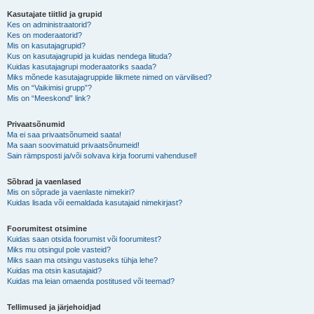
Kasutajate tiitlid ja grupid
Kes on administraatorid?
Kes on moderaatorid?
Mis on kasutajagrupid?
Kus on kasutajagrupid ja kuidas nendega liituda?
Kuidas kasutajagrupi moderaatoriks saada?
Miks mõnede kasutajagruppide liikmete nimed on värvilised?
Mis on “Vaikimisi grupp”?
Mis on “Meeskond” link?
Privaatsõnumid
Ma ei saa privaatsõnumeid saata!
Ma saan soovimatuid privaatsõnumeid!
Sain rämpsposti ja/või solvava kirja foorumi vahendusel!
Sõbrad ja vaenlased
Mis on sõprade ja vaenlaste nimekiri?
Kuidas lisada või eemaldada kasutajaid nimekirjast?
Foorumitest otsimine
Kuidas saan otsida foorumist või foorumitest?
Miks mu otsingul pole vasteid?
Miks saan ma otsingu vastuseks tühja lehe?
Kuidas ma otsin kasutajaid?
Kuidas ma leian omaenda postitused või teemad?
Tellimused ja järjehoidjad