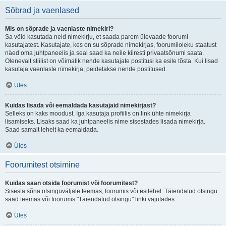
Sõbrad ja vaenlased
Mis on sõprade ja vaenlaste nimekiri?
Sa võid kasutada neid nimekirju, et saada parem ülevaade foorumi
kasutajatest. Kasutajate, kes on su sõprade nimekirjas, foorumiloleku staatust
näed oma juhtpaneelis ja seal saad ka neile kiiresti privaatsõnumi saata.
Olenevalt stiilist on võimalik nende kasutajate postitusi ka esile tõsta. Kui lisad
kasutaja vaenlaste nimekirja, peidetakse nende postitused.
Üles
Kuidas lisada või eemaldada kasutajaid nimekirjast?
Selleks on kaks moodust. Iga kasutaja profiilis on link ühte nimekirja
lisamiseks. Lisaks saad ka juhtpaneelis nime sisestades lisada nimekirja.
Saad samalt lehelt ka eemaldada.
Üles
Foorumitest otsimine
Kuidas saan otsida foorumist või foorumitest?
Sisesta sõna otsinguväljale teemas, foorumis või esilehel. Täiendatud otsingu
saad teemas või foorumis "Täiendatud otsingu" linki vajutades.
Üles