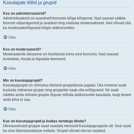
Kasutajate tiitlid ja grupid
Kes on administraatorid?
Administraatorid on auastmelt foorumis kõige kõrgemal. Nad saavad sättida
foorumi väljanägemist ja seadeid ning määrata moderaatoreid. Neil võivad olla
ka moderaatoriõigused kõigis alafoorumites.
Üles
Kes on moderaatorid?
Moderaatorite ülesanne on hoolitseda korra eest foorumis. Nad saavad
kustutada, muuta ja liigutada teemasid.
Üles
Mis on kasutajagrupid?
Kasutajagrupid on võimalus liikmeid gruppidesse jagada. Üks inimene saab
kuuluda mitmesse gruppi ning gruppidel saab olla eriõiguseid. Nii saab
näiteks anda mõnele grupile õiguse mõnda alafoorumite kasutada, kuigi teised
seda teha ei saa..
Üles
Kus on kasutajagrupid ja kuidas nendega liituda?
Olemasolevaid gruppe saad vaadata menüüst Kasutajagruppide alt. Seal saad
ka oma liitumisavalduse esitada. Grupid võivad olla ka varjatud.