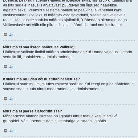
postitust) peaksid nägema
Hääletuse lisamine
sakki, mis asub kirjutamisvälja
all (kui seda ei näe, siis arvatavasti puuduvad sul õigused hääletuse
algatamiseks). Peaksid sisestama hääletuse pealkirja ja vähemalt kaks
vastusevarianti (selleks, et määrata vastusevarianti, sisesta see vastavale
reale. Hääletusele saab ka määrata ajalimiidi, 0 tähendab piiramatut aega.
Valikvastuste arv võib olla piiratud, selle määrab foorumi administraator.
Üles
Miks ma ei saa lisada hääletuse valikuid?
Hääletuse valikute limiidi määrab administraator. Kui tunned vajadust ületada
seda limiiti, kontakteeru administraatoriga.
Üles
Kuidas ma muudan või kustutan hääletuse?
Hääletusi saab muuta, muutes esimest postitust. Kui keegi on juba hääletanud,
saavad seda muuta ainult moderaatorid ja administraatorid.
Üles
Miks ma ei pääse alafoorumisse?
Mõndadesse alafoorumitesse on ligipääs ainult teatud kasutajatel või
gruppidel. Võta ühendust administraatoriga, et saada ligipääs.
Üles