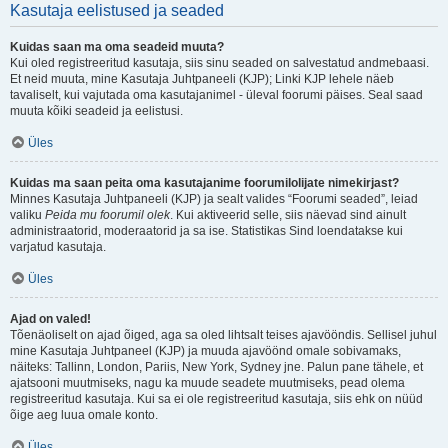
Kasutaja eelistused ja seaded
Kuidas saan ma oma seadeid muuta?
Kui oled registreeritud kasutaja, siis sinu seaded on salvestatud andmebaasi.
Et neid muuta, mine Kasutaja Juhtpaneeli (KJP); Linki KJP lehele näeb
tavaliselt, kui vajutada oma kasutajanimel - üleval foorumi päises. Seal saad
muuta kõiki seadeid ja eelistusi.
Üles
Kuidas ma saan peita oma kasutajanime foorumilolijate nimekirjast?
Minnes Kasutaja Juhtpaneeli (KJP) ja sealt valides “Foorumi seaded”, leiad
valiku
Peida mu foorumil olek
. Kui aktiveerid selle, siis näevad sind ainult
administraatorid, moderaatorid ja sa ise. Statistikas Sind loendatakse kui
varjatud kasutaja.
Üles
Ajad on valed!
Tõenäoliselt on ajad õiged, aga sa oled lihtsalt teises ajavööndis. Sellisel juhul
mine Kasutaja Juhtpaneel (KJP) ja muuda ajavöönd omale sobivamaks,
näiteks: Tallinn, London, Pariis, New York, Sydney jne. Palun pane tähele, et
ajatsooni muutmiseks, nagu ka muude seadete muutmiseks, pead olema
registreeritud kasutaja. Kui sa ei ole registreeritud kasutaja, siis ehk on nüüd
õige aeg luua omale konto.
Üles