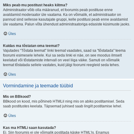
Miks peab mu postitust heaks kiitma?
Administraator võib olla määranud, et foorumis peab postituse enne
avaldamist moderaator üle vaatama. Ka on võimalik, et administraator on
pannud sind sellesse kasutajate gruppi, kelle postitusi peab enne avaldamist
üle vaatama. Palun võta ühendust administraatoriga edasiste küsimuste jaoks.
Üles
Kuidas ma tõstatan oma teemat?
Vajutades “Tõstata teemat” linki teemat vaadates, saad sa "tõstatada" teema
foorumi esimesele lehele. Kui sa seda linki ei näe, on see moodus ilmselt
keelatud või tõstatamiste intervall on veel liiga väike. Samuti on võimalik
teemat tõstatada sellele vastates, kuid jälgi foorumi reegleid seda tehes.
Üles
Vormindamine ja teemade tüübid
Mis on BBkood?
BBkood on kood, mis põhineb HTMLil ning mis on abiks postitamisel. Seda
saab postitustes keelata. Täpsemad juhised saab lingilt postitamise lehel.
Üles
Kas ma HTMLi saan kasutada?
Ei. Siin foorumis ei ole võimalik postitada käske HTML'is. Enamus