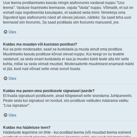
Uue teema postitamiseks kasuta mingis alafoorumis vastavat nuppu "Uus
teema". Vastuse lisamiseks teemasse, vajuta "Vasta" nuppu. Võimalik, et sul on
esmalt vaja registreerida kasutajaks, et saaksid seda toimi. Nimekirja oma
õigustest igas alafoorumis näed all olevas jaluses, näiteks: Sa saad teha uusi
teemasid siin foorumis, Sa saad postitada siin foorumis manuseid, jne.
Üles
Kuidas ma muudan või kustutan postitusi?
Kui sa pole moderaator, saad sa kustutada ja muuta ainult oma postitusi.
Muutmiseks kasuta postituse kõrval olevat nuppu. Kui keegi on su teatele
vastanud, sa seda enam kustutada ei saa ja muutes tuleb teate alla kiri selle
kohta, millal sa seda viimati muutsid. Moderaatorite muutmisest enamasti märki
ei jää, kuid nad võivad selle omal soovil lisada.
Üles
Kuidas ma panen oma postitusele signatuuri juurde?
Et lisada signatuuri postitusele, pead kõigepealt selle sisestama Juhtpaneelis.
Peale seda kui signatuur on loodud, siis postituse valikutes määrama valiku
"Lisa signatuur"
.
Üles
Kuidas ma hääletuse teen?
Hääletuste tegemine on lihte - kui postitad teema (või muudad teema esimest