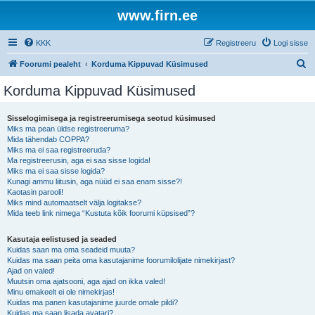
www.firn.ee
KKK
Registreeru
Logi sisse
O
Foorumi pealeht
Korduma Kippuvad Küsimused
t
Korduma Kippuvad Küsimused
s
i
Sisselogimisega ja registreerumisega seotud küsimused
Miks ma pean üldse registreeruma?
Mida tähendab COPPA?
Miks ma ei saa registreeruda?
Ma registreerusin, aga ei saa sisse logida!
Miks ma ei saa sisse logida?
Kunagi ammu liitusin, aga nüüd ei saa enam sisse?!
Kaotasin parooli!
Miks mind automaatselt välja logitakse?
Mida teeb link nimega “Kustuta kõik foorumi küpsised”?
Kasutaja eelistused ja seaded
Kuidas saan ma oma seadeid muuta?
Kuidas ma saan peita oma kasutajanime foorumilolijate nimekirjast?
Ajad on valed!
Muutsin oma ajatsooni, aga ajad on ikka valed!
Minu emakeelt ei ole nimekirjas!
Kuidas ma panen kasutajanime juurde omale pildi?
Kuidas ma saan lisada avatari?