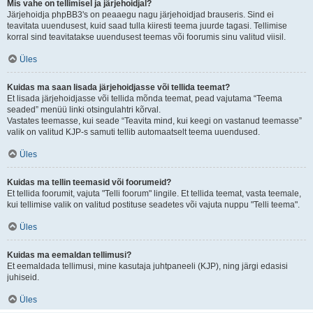
Mis vahe on tellimisel ja järjehoidjal?
Järjehoidja phpBB3's on peaaegu nagu järjehoidjad brauseris. Sind ei
teavitata uuendusest, kuid saad tulla kiiresti teema juurde tagasi. Tellimise
korral sind teavitatakse uuendusest teemas või foorumis sinu valitud viisil.
Üles
Kuidas ma saan lisada järjehoidjasse või tellida teemat?
Et lisada järjehoidjasse või tellida mõnda teemat, pead vajutama “Teema
seaded” menüü linki otsingulahtri kõrval.
Vastates teemasse, kui seade “Teavita mind, kui keegi on vastanud teemasse”
valik on valitud KJP-s samuti tellib automaatselt teema uuendused.
Üles
Kuidas ma tellin teemasid või foorumeid?
Et tellida foorumit, vajuta "Telli foorum" lingile. Et tellida teemat, vasta teemale,
kui tellimise valik on valitud postituse seadetes või vajuta nuppu "Telli teema".
Üles
Kuidas ma eemaldan tellimusi?
Et eemaldada tellimusi, mine kasutaja juhtpaneeli (KJP), ning järgi edasisi
juhiseid.
Üles