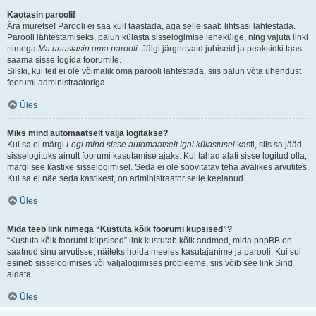
Kaotasin parooli!
Ära muretse! Parooli ei saa küll taastada, aga selle saab lihtsasi lähtestada.
Parooli lähtestamiseks, palun külasta sisselogimise lehekülge, ning vajuta linki
nimega
Ma unustasin oma parooli
. Jälgi järgnevaid juhiseid ja peaksidki taas
saama sisse logida foorumile.
Siiski, kui teil ei ole võimalik oma parooli lähtestada, siis palun võta ühendust
foorumi administraatoriga.
Üles
Miks mind automaatselt välja logitakse?
Kui sa ei märgi
Logi mind sisse automaatselt igal külastusel
kasti, siis sa jääd
sisselogituks ainult foorumi kasutamise ajaks. Kui tahad alati sisse logitud olla,
märgi see kastike sisselogimisel. Seda ei ole soovitatav teha avalikes arvutites.
Kui sa ei näe seda kastikest, on administraator selle keelanud.
Üles
Mida teeb link nimega “Kustuta kõik foorumi küpsised”?
“Kustuta kõik foorumi küpsised” link kustutab kõik andmed, mida phpBB on
saatnud sinu arvutisse, näiteks hoida meeles kasutajanime ja parooli. Kui sul
esineb sisselogimises või väljalogimises probleeme, siis võib see link Sind
aidata.
Üles