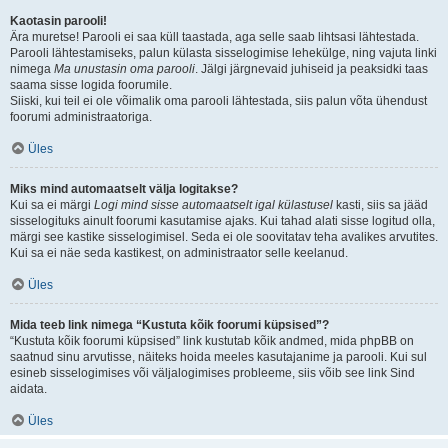
Kaotasin parooli!
Ära muretse! Parooli ei saa küll taastada, aga selle saab lihtsasi lähtestada.
Parooli lähtestamiseks, palun külasta sisselogimise lehekülge, ning vajuta linki
nimega
Ma unustasin oma parooli
. Jälgi järgnevaid juhiseid ja peaksidki taas
saama sisse logida foorumile.
Siiski, kui teil ei ole võimalik oma parooli lähtestada, siis palun võta ühendust
foorumi administraatoriga.
Üles
Miks mind automaatselt välja logitakse?
Kui sa ei märgi
Logi mind sisse automaatselt igal külastusel
kasti, siis sa jääd
sisselogituks ainult foorumi kasutamise ajaks. Kui tahad alati sisse logitud olla,
märgi see kastike sisselogimisel. Seda ei ole soovitatav teha avalikes arvutites.
Kui sa ei näe seda kastikest, on administraator selle keelanud.
Üles
Mida teeb link nimega “Kustuta kõik foorumi küpsised”?
“Kustuta kõik foorumi küpsised” link kustutab kõik andmed, mida phpBB on
saatnud sinu arvutisse, näiteks hoida meeles kasutajanime ja parooli. Kui sul
esineb sisselogimises või väljalogimises probleeme, siis võib see link Sind
aidata.
Üles