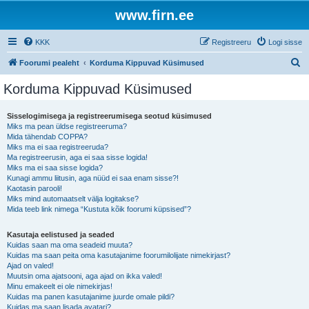
www.firn.ee
KKK
Registreeru
Logi sisse
O
Foorumi pealeht
Korduma Kippuvad Küsimused
t
Korduma Kippuvad Küsimused
s
i
Sisselogimisega ja registreerumisega seotud küsimused
Miks ma pean üldse registreeruma?
Mida tähendab COPPA?
Miks ma ei saa registreeruda?
Ma registreerusin, aga ei saa sisse logida!
Miks ma ei saa sisse logida?
Kunagi ammu liitusin, aga nüüd ei saa enam sisse?!
Kaotasin parooli!
Miks mind automaatselt välja logitakse?
Mida teeb link nimega “Kustuta kõik foorumi küpsised”?
Kasutaja eelistused ja seaded
Kuidas saan ma oma seadeid muuta?
Kuidas ma saan peita oma kasutajanime foorumilolijate nimekirjast?
Ajad on valed!
Muutsin oma ajatsooni, aga ajad on ikka valed!
Minu emakeelt ei ole nimekirjas!
Kuidas ma panen kasutajanime juurde omale pildi?
Kuidas ma saan lisada avatari?