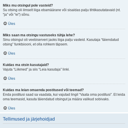
Miks mu otsingul pole vasteid?
Su otsing oli ilmselt liiga ebamäärane või sisaldas palju tihtikasutatavaid (nt.
"ja" või "ei") sõnu.
Üles
Miks saan ma otsingu vastuseks tühja lehe?
Sinu otsingul oli veebiserveri jaoks liiga palju vasteid. Kasutaja “täiendatud
otsing” funktsiooni, et olla rohkem täpsem.
Üles
Kuidas ma otsin kasutajaid?
Vajuta “Liikmed” ja siis “Leia kasutaja” linki.
Üles
Kuidas ma leian omaenda postitused või teemad?
Enda postitusi saad sa vaadata, kui vajutad lingil “Vaata oma postitusi”. Et leida
oma teemasid, kasuta täiendatud otsingut ja määra valikud sobivaks.
Üles
Tellimused ja järjehoidjad