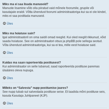
Miks ma ei saa lisada manuseid?
Manuste lisamine võib olla piiratud vaid mõnele foorumile, grupile või
kasutajale eraldi. Võtta ühendust foorumi administraatoriga kui sa ei ole kindel,
miks ei saa postitada manuseid.
Üles
Miks ma hoiatuse sain?
Igal administraatoril on oma saidil omad reeglid. Kui oled reeglit rikkunud, võid
saada hoiatuse. See on administraatori otsus ja phpBB pole sellega seotud.
Võta ühendust administraatoriga, kui sa ei tea, mille eest hoiatuse said.
Üles
Kuidas ma saan raporteerida postitusest?
Kui administraator on selle lubanud, saad raporteerida postituse paremas
ülaääres oleva nupuga.
Üles
Milleks on “Salvesta” nupp postitamise juures?
See nupp lubab sul salvestada postituse seise. Et laadida mõni postituse seis,
kasuta Kasutaja Juhtpaneel (KJP).
Üles