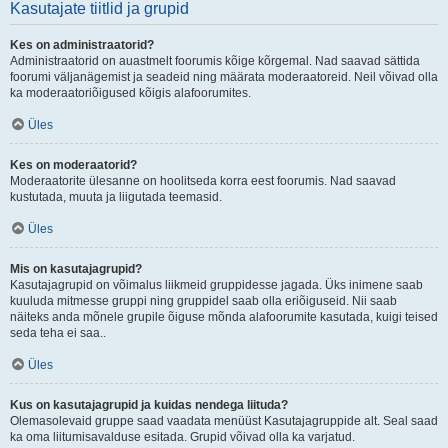
Kasutajate tiitlid ja grupid
Kes on administraatorid?
Administraatorid on auastmelt foorumis kõige kõrgemal. Nad saavad sättida
foorumi väljanägemist ja seadeid ning määrata moderaatoreid. Neil võivad olla
ka moderaatoriõigused kõigis alafoorumites.
Üles
Kes on moderaatorid?
Moderaatorite ülesanne on hoolitseda korra eest foorumis. Nad saavad
kustutada, muuta ja liigutada teemasid.
Üles
Mis on kasutajagrupid?
Kasutajagrupid on võimalus liikmeid gruppidesse jagada. Üks inimene saab
kuuluda mitmesse gruppi ning gruppidel saab olla eriõiguseid. Nii saab
näiteks anda mõnele grupile õiguse mõnda alafoorumite kasutada, kuigi teised
seda teha ei saa..
Üles
Kus on kasutajagrupid ja kuidas nendega liituda?
Olemasolevaid gruppe saad vaadata menüüst Kasutajagruppide alt. Seal saad
ka oma liitumisavalduse esitada. Grupid võivad olla ka varjatud.