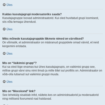
Üles
Kuidas kasutajagrupi moderaatoriks saada?
Kasutajagruppe loovad administraatorid. Kui oled huvitatud grupi loomisest,
siis võta temaga ühendust.
Üles
Miks mõnede kasutajagruppide liikmete nimed on värvilised?
On võimalik, et administraator on määranud gruppidele omad värvid, et neid
kergemini eristada.
Üles
Mis on “Vaikimisi grupp”?
Kui sa oled liige enamas kui ühes kasutajagrupis, on vaikimisi grupp see,
millise grupi värvi sinu nimi ilmub ja mille tiitel sul profiilis on. Administraator on
võib-olla lubanud sul vaikimisi gruppi muuta.
Üles
Mis on “Meeskond” link?
See lehekülg sisaldab infot, näiteks kes on administraatorid ja moderaatorid
ning milliseid foorumeid nad haldavad.