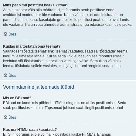
Miks peab mu postitust heaks kiitma?
Administraator võib olla määranud, et foorumis peab postituse enne
avaldamist moderaator üle vaatama. Ka on võimalik, et administraator on
pannud sind sellesse kasutajate gruppi, kelle postitusi peab enne avaldamist
üle vaatama. Palun võta ühendust administraatoriga edasiste küsimuste jaoks.
Üles
Kuidas ma tõstatan oma teemat?
Vajutades “Tõstata teemat” linki teemat vaadates, saad sa "tõstatada" teema
foorumi esimesele lehele. Kui sa seda linki ei näe, on see moodus ilmselt
keelatud või tõstatamiste intervall on veel liiga väike. Samuti on võimalik
teemat tõstatada sellele vastates, kuid jälgi foorumi reegleid seda tehes.
Üles
Vormindamine ja teemade tüübid
Mis on BBkood?
BBkood on kood, mis põhineb HTMLil ning mis on abiks postitamisel. Seda
saab postitustes keelata. Täpsemad juhised saab lingilt postitamise lehel.
Üles
Kas ma HTMLi saan kasutada?
Ei. Siin foorumis ei ole võimalik postitada käske HTML'is. Enamus