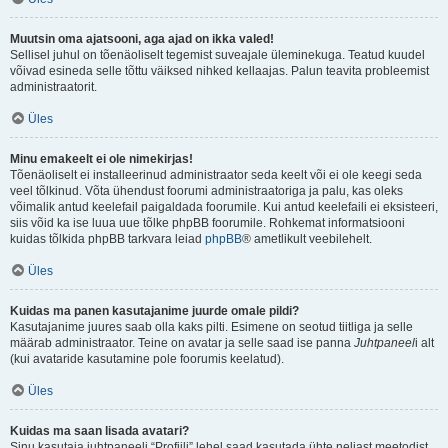
Muutsin oma ajatsooni, aga ajad on ikka valed!
Sellisel juhul on tõenäoliselt tegemist suveajale üleminekuga. Teatud kuudel
võivad esineda selle tõttu väiksed nihked kellaajas. Palun teavita probleemist
administraatorit.
Üles
Minu emakeelt ei ole nimekirjas!
Tõenäoliselt ei installeerinud administraator seda keelt või ei ole keegi seda
veel tõlkinud. Võta ühendust foorumi administraatoriga ja palu, kas oleks
võimalik antud keelefail paigaldada foorumile. Kui antud keelefaili ei eksisteeri,
siis võid ka ise luua uue tõlke phpBB foorumile. Rohkemat informatsiooni
kuidas tõlkida phpBB tarkvara leiad
phpBB
® ametlikult veebilehelt.
Üles
Kuidas ma panen kasutajanime juurde omale pildi?
Kasutajanime juures saab olla kaks pilti. Esimene on seotud tiitliga ja selle
määrab administraator. Teine on avatar ja selle saad ise panna
Juhtpaneel
i alt
(kui avataride kasutamine pole foorumis keelatud).
Üles
Kuidas ma saan lisada avatari?
Sinu kasutaja juhtpaneeli “Profiili” lehel saad kasutada ühte neljast meetodist,