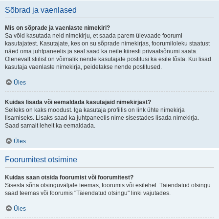
Sõbrad ja vaenlased
Mis on sõprade ja vaenlaste nimekiri?
Sa võid kasutada neid nimekirju, et saada parem ülevaade foorumi
kasutajatest. Kasutajate, kes on su sõprade nimekirjas, foorumiloleku staatust
näed oma juhtpaneelis ja seal saad ka neile kiiresti privaatsõnumi saata.
Olenevalt stiilist on võimalik nende kasutajate postitusi ka esile tõsta. Kui lisad
kasutaja vaenlaste nimekirja, peidetakse nende postitused.
Üles
Kuidas lisada või eemaldada kasutajaid nimekirjast?
Selleks on kaks moodust. Iga kasutaja profiilis on link ühte nimekirja
lisamiseks. Lisaks saad ka juhtpaneelis nime sisestades lisada nimekirja.
Saad samalt lehelt ka eemaldada.
Üles
Foorumitest otsimine
Kuidas saan otsida foorumist või foorumitest?
Sisesta sõna otsinguväljale teemas, foorumis või esilehel. Täiendatud otsingu
saad teemas või foorumis "Täiendatud otsingu" linki vajutades.
Üles