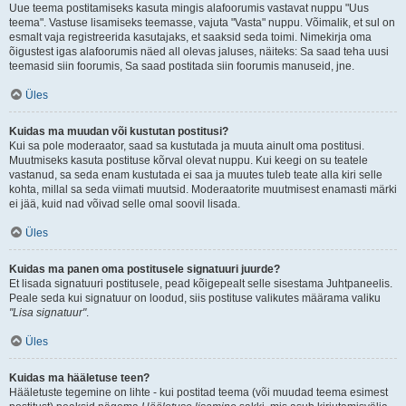
Uue teema postitamiseks kasuta mingis alafoorumis vastavat nuppu "Uus
teema". Vastuse lisamiseks teemasse, vajuta "Vasta" nuppu. Võimalik, et sul on
esmalt vaja registreerida kasutajaks, et saaksid seda toimi. Nimekirja oma
õigustest igas alafoorumis näed all olevas jaluses, näiteks: Sa saad teha uusi
teemasid siin foorumis, Sa saad postitada siin foorumis manuseid, jne.
Üles
Kuidas ma muudan või kustutan postitusi?
Kui sa pole moderaator, saad sa kustutada ja muuta ainult oma postitusi.
Muutmiseks kasuta postituse kõrval olevat nuppu. Kui keegi on su teatele
vastanud, sa seda enam kustutada ei saa ja muutes tuleb teate alla kiri selle
kohta, millal sa seda viimati muutsid. Moderaatorite muutmisest enamasti märki
ei jää, kuid nad võivad selle omal soovil lisada.
Üles
Kuidas ma panen oma postitusele signatuuri juurde?
Et lisada signatuuri postitusele, pead kõigepealt selle sisestama Juhtpaneelis.
Peale seda kui signatuur on loodud, siis postituse valikutes määrama valiku
"Lisa signatuur"
.
Üles
Kuidas ma hääletuse teen?
Hääletuste tegemine on lihte - kui postitad teema (või muudad teema esimest