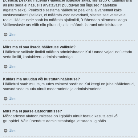
postitust) peaksid nägema
Hääletuse lisamine
sakki, mis asub kirjutamisvälja
all (kui seda ei näe, siis arvatavasti puuduvad sul õigused hääletuse
algatamiseks). Peaksid sisestama hääletuse pealkirja ja vähemalt kaks
vastusevarianti (selleks, et määrata vastusevarianti, sisesta see vastavale
reale. Hääletusele saab ka määrata ajalimiidi, 0 tähendab piiramatut aega.
Valikvastuste arv võib olla piiratud, selle määrab foorumi administraator.
Üles
Miks ma ei saa lisada hääletuse valikuid?
Hääletuse valikute limiidi määrab administraator. Kui tunned vajadust ületada
seda limiiti, kontakteeru administraatoriga.
Üles
Kuidas ma muudan või kustutan hääletuse?
Hääletusi saab muuta, muutes esimest postitust. Kui keegi on juba hääletanud,
saavad seda muuta ainult moderaatorid ja administraatorid.
Üles
Miks ma ei pääse alafoorumisse?
Mõndadesse alafoorumitesse on ligipääs ainult teatud kasutajatel või
gruppidel. Võta ühendust administraatoriga, et saada ligipääs.
Üles