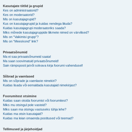
Kasutajate tiitlid ja grupid
Kes on administraatorid?
Kes on moderaatorid?
Mis on kasutajagrupid?
Kus on kasutajagrupid ja kuidas nendega liituda?
Kuidas kasutajagrupi moderaatoriks saada?
Miks mõnede kasutajagruppide liikmete nimed on värvilised?
Mis on “Vaikimisi grupp”?
Mis on “Meeskond” link?
Privaatsõnumid
Ma ei saa privaatsõnumeid saata!
Ma saan soovimatuid privaatsõnumeid!
Sain rämpsposti ja/või solvava kirja foorumi vahendusel!
Sõbrad ja vaenlased
Mis on sõprade ja vaenlaste nimekiri?
Kuidas lisada või eemaldada kasutajaid nimekirjast?
Foorumitest otsimine
Kuidas saan otsida foorumist või foorumitest?
Miks mu otsingul pole vasteid?
Miks saan ma otsingu vastuseks tühja lehe?
Kuidas ma otsin kasutajaid?
Kuidas ma leian omaenda postitused või teemad?
Tellimused ja järjehoidjad