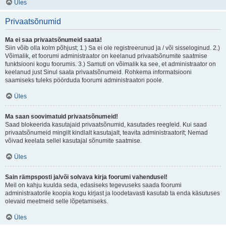
Üles
Privaatsõnumid
Ma ei saa privaatsõnumeid saata!
Siin võib olla kolm põhjust; 1.) Sa ei ole registreerunud ja / või sisseloginud. 2.)
Võimalik, et foorumi administraator on keelanud privaatsõnumite saatmise
funktsiooni kogu foorumis. 3.) Samuti on võimalik ka see, et administraator on
keelanud just Sinul saata privaatsõnumeid. Rohkema informatsiooni
saamiseks tuleks pöörduda foorumi administraatori poole.
Üles
Ma saan soovimatuid privaatsõnumeid!
Saad blokeerida kasutajaid privaatsõnumid, kasutades reegleid. Kui saad
privaatsõnumeid mingilt kindlalt kasutajalt, teavita administraatorit; Nemad
võivad keelata sellel kasutajal sõnumite saatmise.
Üles
Sain rämpsposti ja/või solvava kirja foorumi vahendusel!
Meil on kahju kuulda seda, edasiseks tegevuseks saada foorumi
administraatorile koopia kogu kirjast ja loodetavasti kasutab ta enda käsutuses
olevaid meetmeid selle lõpetamiseks.
Üles