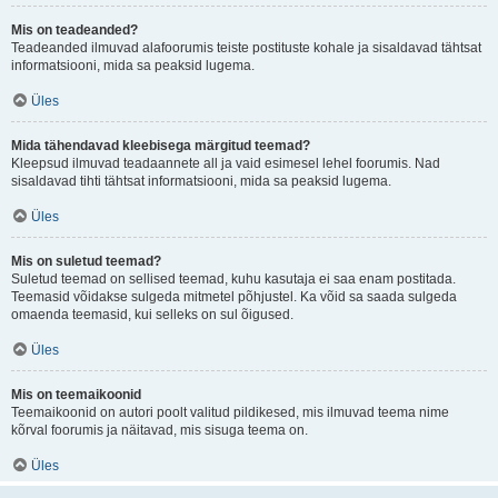
Mis on teadeanded?
Teadeanded ilmuvad alafoorumis teiste postituste kohale ja sisaldavad tähtsat
informatsiooni, mida sa peaksid lugema.
Üles
Mida tähendavad kleebisega märgitud teemad?
Kleepsud ilmuvad teadaannete all ja vaid esimesel lehel foorumis. Nad
sisaldavad tihti tähtsat informatsiooni, mida sa peaksid lugema.
Üles
Mis on suletud teemad?
Suletud teemad on sellised teemad, kuhu kasutaja ei saa enam postitada.
Teemasid võidakse sulgeda mitmetel põhjustel. Ka võid sa saada sulgeda
omaenda teemasid, kui selleks on sul õigused.
Üles
Mis on teemaikoonid
Teemaikoonid on autori poolt valitud pildikesed, mis ilmuvad teema nime
kõrval foorumis ja näitavad, mis sisuga teema on.
Üles