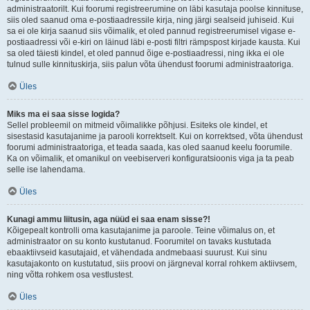
administraatorilt. Kui foorumi registreerumine on läbi kasutaja poolse kinnituse,
siis oled saanud oma e-postiaadressile kirja, ning järgi sealseid juhiseid. Kui
sa ei ole kirja saanud siis võimalik, et oled pannud registreerumisel vigase e-
postiaadressi või e-kiri on läinud läbi e-posti filtri rämpspost kirjade kausta. Kui
sa oled täiesti kindel, et oled pannud õige e-postiaadressi, ning ikka ei ole
tulnud sulle kinnituskirja, siis palun võta ühendust foorumi administraatoriga.
Üles
Miks ma ei saa sisse logida?
Sellel probleemil on mitmeid võimalikke põhjusi. Esiteks ole kindel, et
sisestasid kasutajanime ja parooli korrektselt. Kui on korrektsed, võta ühendust
foorumi administraatoriga, et teada saada, kas oled saanud keelu foorumile.
Ka on võimalik, et omanikul on veebiserveri konfiguratsioonis viga ja ta peab
selle ise lahendama.
Üles
Kunagi ammu liitusin, aga nüüd ei saa enam sisse?!
Kõigepealt kontrolli oma kasutajanime ja paroole. Teine võimalus on, et
administraator on su konto kustutanud. Foorumitel on tavaks kustutada
ebaaktiivseid kasutajaid, et vähendada andmebaasi suurust. Kui sinu
kasutajakonto on kustutatud, siis proovi on järgneval korral rohkem aktiivsem,
ning võtta rohkem osa vestlustest.
Üles