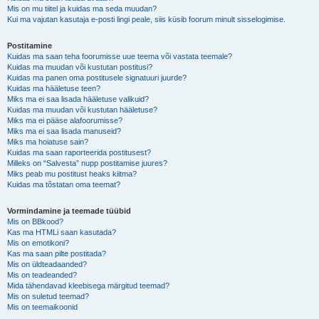
Mis on mu tiitel ja kuidas ma seda muudan?
Kui ma vajutan kasutaja e-posti lingi peale, siis küsib foorum minult sisselogimise.
Postitamine
Kuidas ma saan teha foorumisse uue teema või vastata teemale?
Kuidas ma muudan või kustutan postitusi?
Kuidas ma panen oma postitusele signatuuri juurde?
Kuidas ma hääletuse teen?
Miks ma ei saa lisada hääletuse valikuid?
Kuidas ma muudan või kustutan hääletuse?
Miks ma ei pääse alafoorumisse?
Miks ma ei saa lisada manuseid?
Miks ma hoiatuse sain?
Kuidas ma saan raporteerida postitusest?
Milleks on “Salvesta” nupp postitamise juures?
Miks peab mu postitust heaks kiitma?
Kuidas ma tõstatan oma teemat?
Vormindamine ja teemade tüübid
Mis on BBkood?
Kas ma HTMLi saan kasutada?
Mis on emotikoni?
Kas ma saan pilte postitada?
Mis on üldteadaanded?
Mis on teadeanded?
Mida tähendavad kleebisega märgitud teemad?
Mis on suletud teemad?
Mis on teemaikoonid