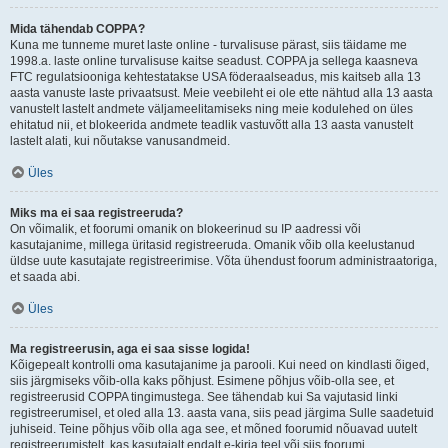
Mida tähendab COPPA?
Kuna me tunneme muret laste online - turvalisuse pärast, siis täidame me
1998.a. laste online turvalisuse kaitse seadust. COPPA ja sellega kaasneva
FTC regulatsiooniga kehtestatakse USA föderaalseadus, mis kaitseb alla 13
aasta vanuste laste privaatsust. Meie veebileht ei ole ette nähtud alla 13 aasta
vanustelt lastelt andmete väljameelitamiseks ning meie kodulehed on üles
ehitatud nii, et blokeerida andmete teadlik vastuvõtt alla 13 aasta vanustelt
lastelt alati, kui nõutakse vanusandmeid.
Üles
Miks ma ei saa registreeruda?
On võimalik, et foorumi omanik on blokeerinud su IP aadressi või
kasutajanime, millega üritasid registreeruda. Omanik võib olla keelustanud
üldse uute kasutajate registreerimise. Võta ühendust foorum administraatoriga,
et saada abi.
Üles
Ma registreerusin, aga ei saa sisse logida!
Kõigepealt kontrolli oma kasutajanime ja parooli. Kui need on kindlasti õiged,
siis järgmiseks võib-olla kaks põhjust. Esimene põhjus võib-olla see, et
registreerusid COPPA tingimustega. See tähendab kui Sa vajutasid linki
registreerumisel, et oled alla 13. aasta vana, siis pead järgima Sulle saadetuid
juhiseid. Teine põhjus võib olla aga see, et mõned foorumid nõuavad uutelt
registreerumistelt, kas kasutajalt endalt e-kirja teel või siis foorumi