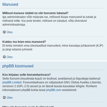
Manused
Millised manuse tüübid on siin foorumis lubatud?
Iga administraator võib määrata ise, milliseid tüüpe manuseid ta lubab ja
milliseid mitte. Kui pole kindel, millised on lubatud, võta ühendust
administraatoriga.
Üles
Kuidas ma leian oma manused?
Et leida nimekiri oma üleslaaditud manustest, mine kasutaja juhtpaneeli (KJP)
ja järgi edasisi juhiseid.
Üles
phpBB küsimused
Kes kirjutas selle foorumitarkvara?
Selle foorumi (muutmata kujul) on tootnud, avaldanud ja õigustega kaitsnud
phpBB Limited
. Foorumitarkvara on väljalastud GNU Üldise Avaliku Litsentsi,
versioon 2 (GPL-2.0) alusel ja on täiesti tasuta kasutatav kõigile. Rohkem
informatsiooni phpBB kohta leiad
phpBB.com
veebilehelt.
Üles