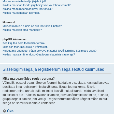
Mis vahe on tellimisel ja järjehoidjal?
Kuidas ma saan lisada järjehoidjasse või tellida teemat?
Kuidas ma tellin teemasid või foorumeid?
Kuidas ma eemaldan tellimusi?
Manused
Millised manuse tüübid on siin foorumis lubatud?
Kuidas ma leian oma manused?
phpBB küsimused
Kes kirjutas selle foorumitarkvara?
Miks siin foorumis ei ole X võimalust?
Kellega ma ühendust võtan solvava materjali ja/või juriidilise küsimuse osas?
Kuidas ma saan ühendust võtta foorumi administraatoriga?
Sisselogimisega ja registreerumisega seotud küsimused
Miks ma pean üldse registreeruma?
Võimalik, et sa ei peagi. See on foorumi haldajate otsustada, kas nad lasevad
postitada ilma registreerimiseta või pead ikkagi looma konto. Siiski;
registreerumine annab sulle mitmeid lisa võimalusi juurde, mida tavalistel
külalistel ei ole - näiteks: avatari lisamine, privaatsõnumite saatmine, e-kirjad,
gruppidega liitumine jpm veelgi. Registreerumine võtab kõigest mõne minuti,
seega on soovituslik omale konto teha.
Üles