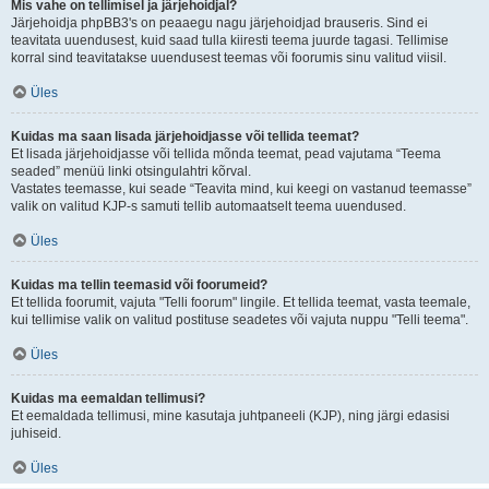
Mis vahe on tellimisel ja järjehoidjal?
Järjehoidja phpBB3's on peaaegu nagu järjehoidjad brauseris. Sind ei
teavitata uuendusest, kuid saad tulla kiiresti teema juurde tagasi. Tellimise
korral sind teavitatakse uuendusest teemas või foorumis sinu valitud viisil.
Üles
Kuidas ma saan lisada järjehoidjasse või tellida teemat?
Et lisada järjehoidjasse või tellida mõnda teemat, pead vajutama “Teema
seaded” menüü linki otsingulahtri kõrval.
Vastates teemasse, kui seade “Teavita mind, kui keegi on vastanud teemasse”
valik on valitud KJP-s samuti tellib automaatselt teema uuendused.
Üles
Kuidas ma tellin teemasid või foorumeid?
Et tellida foorumit, vajuta "Telli foorum" lingile. Et tellida teemat, vasta teemale,
kui tellimise valik on valitud postituse seadetes või vajuta nuppu "Telli teema".
Üles
Kuidas ma eemaldan tellimusi?
Et eemaldada tellimusi, mine kasutaja juhtpaneeli (KJP), ning järgi edasisi
juhiseid.
Üles