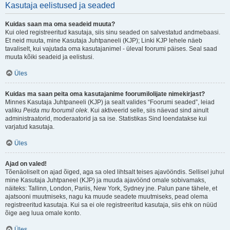
Kasutaja eelistused ja seaded
Kuidas saan ma oma seadeid muuta?
Kui oled registreeritud kasutaja, siis sinu seaded on salvestatud andmebaasi.
Et neid muuta, mine Kasutaja Juhtpaneeli (KJP); Linki KJP lehele näeb
tavaliselt, kui vajutada oma kasutajanimel - üleval foorumi päises. Seal saad
muuta kõiki seadeid ja eelistusi.
Üles
Kuidas ma saan peita oma kasutajanime foorumilolijate nimekirjast?
Minnes Kasutaja Juhtpaneeli (KJP) ja sealt valides “Foorumi seaded”, leiad
valiku
Peida mu foorumil olek
. Kui aktiveerid selle, siis näevad sind ainult
administraatorid, moderaatorid ja sa ise. Statistikas Sind loendatakse kui
varjatud kasutaja.
Üles
Ajad on valed!
Tõenäoliselt on ajad õiged, aga sa oled lihtsalt teises ajavööndis. Sellisel juhul
mine Kasutaja Juhtpaneel (KJP) ja muuda ajavöönd omale sobivamaks,
näiteks: Tallinn, London, Pariis, New York, Sydney jne. Palun pane tähele, et
ajatsooni muutmiseks, nagu ka muude seadete muutmiseks, pead olema
registreeritud kasutaja. Kui sa ei ole registreeritud kasutaja, siis ehk on nüüd
õige aeg luua omale konto.
Üles