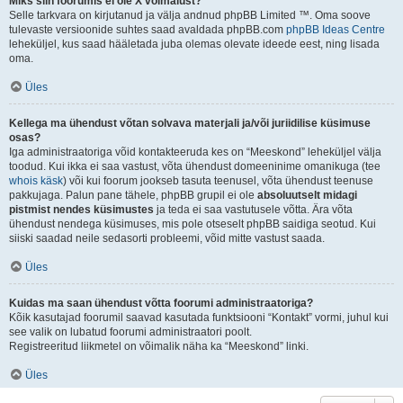
Miks siin foorumis ei ole X võimalust?
Selle tarkvara on kirjutanud ja välja andnud phpBB Limited ™. Oma soove
tulevaste versioonide suhtes saad avaldada phpBB.com
phpBB Ideas Centre
leheküljel, kus saad hääletada juba olemas olevate ideede eest, ning lisada
oma.
Üles
Kellega ma ühendust võtan solvava materjali ja/või juriidilise küsimuse
osas?
Iga administraatoriga võid kontakteeruda kes on “Meeskond” leheküljel välja
toodud. Kui ikka ei saa vastust, võta ühendust domeeninime omanikuga (tee
whois käsk
) või kui foorum jookseb tasuta teenusel, võta ühendust teenuse
pakkujaga. Palun pane tähele, phpBB grupil ei ole
absoluutselt midagi
pistmist nendes küsimustes
ja teda ei saa vastutusele võtta. Ära võta
ühendust nendega küsimuses, mis pole otseselt phpBB saidiga seotud. Kui
siiski saadad neile sedasorti probleemi, võid mitte vastust saada.
Üles
Kuidas ma saan ühendust võtta foorumi administraatoriga?
Kõik kasutajad foorumil saavad kasutada funktsiooni “Kontakt” vormi, juhul kui
see valik on lubatud foorumi administraatori poolt.
Registreeritud liikmetel on võimalik näha ka “Meeskond” linki.
Üles