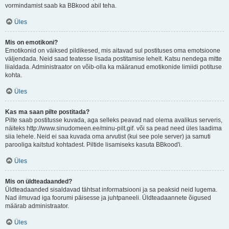
vormindamist saab ka BBkood abil teha.
Üles
Mis on emotikoni?
Emotikonid on väiksed pildikesed, mis aitavad sul postituses oma emotsioone
väljendada. Neid saad teatesse lisada postitamise lehelt. Katsu nendega mitte
liialdada. Administraator on võib-olla ka määranud emotikonide limiidi potituse
kohta.
Üles
Kas ma saan pilte postitada?
Pilte saab postitusse kuvada, aga selleks peavad nad olema avalikus serveris,
näiteks http://www.sinudomeen.ee/minu-pilt.gif. või sa pead need üles laadima
siia lehele. Neid ei saa kuvada oma arvutist (kui see pole server) ja samuti
parooliga kaitstud kohtadest. Piltide lisamiseks kasuta BBkood'i.
Üles
Mis on üldteadaanded?
Üldteadaanded sisaldavad tähtsat informatsiooni ja sa peaksid neid lugema.
Nad ilmuvad iga foorumi päisesse ja juhtpaneeli. Üldteadaannete õigused
määrab administraator.
Üles