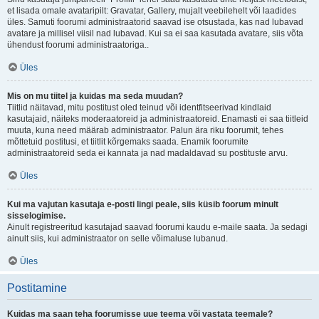
et lisada omale avataripilt: Gravatar, Gallery, mujalt veebilehelt või laadides
üles. Samuti foorumi administraatorid saavad ise otsustada, kas nad lubavad
avatare ja millisel viisil nad lubavad. Kui sa ei saa kasutada avatare, siis võta
ühendust foorumi administraatoriga..
Üles
Mis on mu tiitel ja kuidas ma seda muudan?
Tiitlid näitavad, mitu postitust oled teinud või identfitseerivad kindlaid
kasutajaid, näiteks moderaatoreid ja administraatoreid. Enamasti ei saa tiitleid
muuta, kuna need määrab administraator. Palun ära riku foorumit, tehes
mõttetuid postitusi, et tiitlit kõrgemaks saada. Enamik foorumite
administraatoreid seda ei kannata ja nad madaldavad su postituste arvu.
Üles
Kui ma vajutan kasutaja e-posti lingi peale, siis küsib foorum minult
sisselogimise.
Ainult registreeritud kasutajad saavad foorumi kaudu e-maile saata. Ja sedagi
ainult siis, kui administraator on selle võimaluse lubanud.
Üles
Postitamine
Kuidas ma saan teha foorumisse uue teema või vastata teemale?