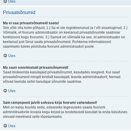
Üles
Privaatsõnumid
Ma ei saa privaatsõnumeid saata!
Siin võib olla kolm põhjust; 1.) Sa ei ole registreerunud ja / või sisseloginud. 2.)
Võimalik, et foorumi administraator on keelanud privaatsõnumite saatmise
funktsiooni kogu foorumis. 3.) Samuti on võimalik ka see, et administraator on
keelanud just Sinul saata privaatsõnumeid. Rohkema informatsiooni
saamiseks tuleks pöörduda foorumi administraatori poole.
Üles
Ma saan soovimatuid privaatsõnumeid!
Saad blokeerida kasutajaid privaatsõnumid, kasutades reegleid. Kui saad
privaatsõnumeid mingilt kindlalt kasutajalt, teavita administraatorit; Nemad
võivad keelata sellel kasutajal sõnumite saatmise.
Üles
Sain rämpsposti ja/või solvava kirja foorumi vahendusel!
Meil on kahju kuulda seda, edasiseks tegevuseks saada foorumi
administraatorile koopia kogu kirjast ja loodetavasti kasutab ta enda käsutuses
olevaid meetmeid selle lõpetamiseks.
Üles