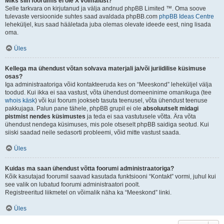
Miks siin foorumis ei ole X võimalust?
Selle tarkvara on kirjutanud ja välja andnud phpBB Limited ™. Oma soove
tulevaste versioonide suhtes saad avaldada phpBB.com
phpBB Ideas Centre
leheküljel, kus saad hääletada juba olemas olevate ideede eest, ning lisada
oma.
Üles
Kellega ma ühendust võtan solvava materjali ja/või juriidilise küsimuse
osas?
Iga administraatoriga võid kontakteeruda kes on “Meeskond” leheküljel välja
toodud. Kui ikka ei saa vastust, võta ühendust domeeninime omanikuga (tee
whois käsk
) või kui foorum jookseb tasuta teenusel, võta ühendust teenuse
pakkujaga. Palun pane tähele, phpBB grupil ei ole
absoluutselt midagi
pistmist nendes küsimustes
ja teda ei saa vastutusele võtta. Ära võta
ühendust nendega küsimuses, mis pole otseselt phpBB saidiga seotud. Kui
siiski saadad neile sedasorti probleemi, võid mitte vastust saada.
Üles
Kuidas ma saan ühendust võtta foorumi administraatoriga?
Kõik kasutajad foorumil saavad kasutada funktsiooni “Kontakt” vormi, juhul kui
see valik on lubatud foorumi administraatori poolt.
Registreeritud liikmetel on võimalik näha ka “Meeskond” linki.
Üles