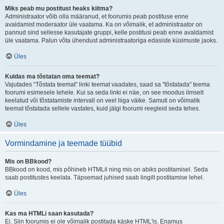
Miks peab mu postitust heaks kiitma?
Administraator võib olla määranud, et foorumis peab postituse enne
avaldamist moderaator üle vaatama. Ka on võimalik, et administraator on
pannud sind sellesse kasutajate gruppi, kelle postitusi peab enne avaldamist
üle vaatama. Palun võta ühendust administraatoriga edasiste küsimuste jaoks.
Üles
Kuidas ma tõstatan oma teemat?
Vajutades “Tõstata teemat” linki teemat vaadates, saad sa "tõstatada" teema
foorumi esimesele lehele. Kui sa seda linki ei näe, on see moodus ilmselt
keelatud või tõstatamiste intervall on veel liiga väike. Samuti on võimalik
teemat tõstatada sellele vastates, kuid jälgi foorumi reegleid seda tehes.
Üles
Vormindamine ja teemade tüübid
Mis on BBkood?
BBkood on kood, mis põhineb HTMLil ning mis on abiks postitamisel. Seda
saab postitustes keelata. Täpsemad juhised saab lingilt postitamise lehel.
Üles
Kas ma HTMLi saan kasutada?
Ei. Siin foorumis ei ole võimalik postitada käske HTML'is. Enamus