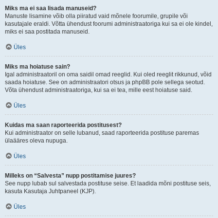
Miks ma ei saa lisada manuseid?
Manuste lisamine võib olla piiratud vaid mõnele foorumile, grupile või
kasutajale eraldi. Võtta ühendust foorumi administraatoriga kui sa ei ole kindel,
miks ei saa postitada manuseid.
Üles
Miks ma hoiatuse sain?
Igal administraatoril on oma saidil omad reeglid. Kui oled reeglit rikkunud, võid
saada hoiatuse. See on administraatori otsus ja phpBB pole sellega seotud.
Võta ühendust administraatoriga, kui sa ei tea, mille eest hoiatuse said.
Üles
Kuidas ma saan raporteerida postitusest?
Kui administraator on selle lubanud, saad raporteerida postituse paremas
ülaääres oleva nupuga.
Üles
Milleks on “Salvesta” nupp postitamise juures?
See nupp lubab sul salvestada postituse seise. Et laadida mõni postituse seis,
kasuta Kasutaja Juhtpaneel (KJP).
Üles