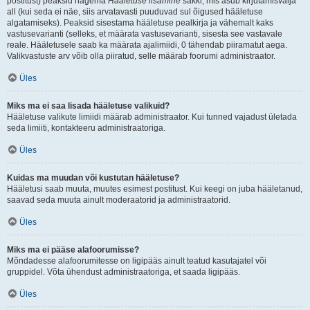
postitust) peaksid nägema
Hääletuse lisamine
sakki, mis asub kirjutamisvälja
all (kui seda ei näe, siis arvatavasti puuduvad sul õigused hääletuse
algatamiseks). Peaksid sisestama hääletuse pealkirja ja vähemalt kaks
vastusevarianti (selleks, et määrata vastusevarianti, sisesta see vastavale
reale. Hääletusele saab ka määrata ajalimiidi, 0 tähendab piiramatut aega.
Valikvastuste arv võib olla piiratud, selle määrab foorumi administraator.
Üles
Miks ma ei saa lisada hääletuse valikuid?
Hääletuse valikute limiidi määrab administraator. Kui tunned vajadust ületada
seda limiiti, kontakteeru administraatoriga.
Üles
Kuidas ma muudan või kustutan hääletuse?
Hääletusi saab muuta, muutes esimest postitust. Kui keegi on juba hääletanud,
saavad seda muuta ainult moderaatorid ja administraatorid.
Üles
Miks ma ei pääse alafoorumisse?
Mõndadesse alafoorumitesse on ligipääs ainult teatud kasutajatel või
gruppidel. Võta ühendust administraatoriga, et saada ligipääs.
Üles