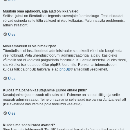
Muutsin oma ajatsooni, aga ajad on ikka valed!
Sellisel juhul on tõenäoliselt tegemist suveajale üleminekuga. Teatud kuudel
võivad esineda selle tõttu väiksed nihked kellaajas. Palun teavita probleemist
administraatorit.
Üles
Minu emakeelt ei ole nimekirjas!
Tõenäoliselt ei installeerinud administraator seda keelt või ei ole keegi seda
veel tõlkinud. Võta ühendust foorumi administraatoriga ja palu, kas oleks
võimalik antud keelefail paigaldada foorumile. Kui antud keelefaili ei eksisteeri,
siis võid ka ise luua uue tõlke phpBB foorumile. Rohkemat informatsiooni
kuidas tõlkida phpBB tarkvara leiad
phpBB
® ametlikult veebilehelt.
Üles
Kuidas ma panen kasutajanime juurde omale pildi?
Kasutajanime juures saab olla kaks pilti. Esimene on seotud tiitliga ja selle
määrab administraator. Teine on avatar ja selle saad ise panna
Juhtpaneel
i alt
(kui avataride kasutamine pole foorumis keelatud).
Üles
Kuidas ma saan lisada avatari?
Sinu kasutaja juhtpaneeli “Profiili” lehel saad kasutada ühte neljast meetodist,