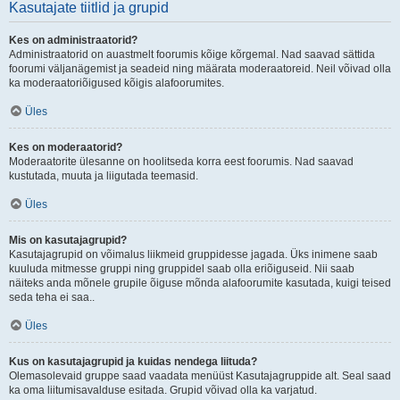
Kasutajate tiitlid ja grupid
Kes on administraatorid?
Administraatorid on auastmelt foorumis kõige kõrgemal. Nad saavad sättida
foorumi väljanägemist ja seadeid ning määrata moderaatoreid. Neil võivad olla
ka moderaatoriõigused kõigis alafoorumites.
Üles
Kes on moderaatorid?
Moderaatorite ülesanne on hoolitseda korra eest foorumis. Nad saavad
kustutada, muuta ja liigutada teemasid.
Üles
Mis on kasutajagrupid?
Kasutajagrupid on võimalus liikmeid gruppidesse jagada. Üks inimene saab
kuuluda mitmesse gruppi ning gruppidel saab olla eriõiguseid. Nii saab
näiteks anda mõnele grupile õiguse mõnda alafoorumite kasutada, kuigi teised
seda teha ei saa..
Üles
Kus on kasutajagrupid ja kuidas nendega liituda?
Olemasolevaid gruppe saad vaadata menüüst Kasutajagruppide alt. Seal saad
ka oma liitumisavalduse esitada. Grupid võivad olla ka varjatud.