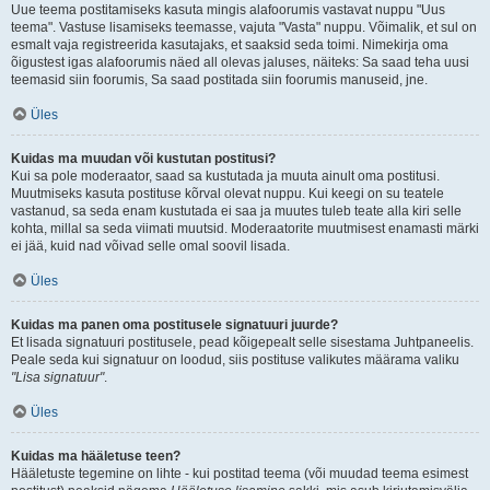
Uue teema postitamiseks kasuta mingis alafoorumis vastavat nuppu "Uus
teema". Vastuse lisamiseks teemasse, vajuta "Vasta" nuppu. Võimalik, et sul on
esmalt vaja registreerida kasutajaks, et saaksid seda toimi. Nimekirja oma
õigustest igas alafoorumis näed all olevas jaluses, näiteks: Sa saad teha uusi
teemasid siin foorumis, Sa saad postitada siin foorumis manuseid, jne.
Üles
Kuidas ma muudan või kustutan postitusi?
Kui sa pole moderaator, saad sa kustutada ja muuta ainult oma postitusi.
Muutmiseks kasuta postituse kõrval olevat nuppu. Kui keegi on su teatele
vastanud, sa seda enam kustutada ei saa ja muutes tuleb teate alla kiri selle
kohta, millal sa seda viimati muutsid. Moderaatorite muutmisest enamasti märki
ei jää, kuid nad võivad selle omal soovil lisada.
Üles
Kuidas ma panen oma postitusele signatuuri juurde?
Et lisada signatuuri postitusele, pead kõigepealt selle sisestama Juhtpaneelis.
Peale seda kui signatuur on loodud, siis postituse valikutes määrama valiku
"Lisa signatuur"
.
Üles
Kuidas ma hääletuse teen?
Hääletuste tegemine on lihte - kui postitad teema (või muudad teema esimest