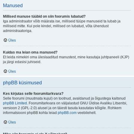
Manused
Millised manuse tüübid on siin foorumis lubatud?
Iga administraator võib määrata ise, milliseid tüüpe manuseid ta lubab ja
milliseid mitte. Kui pole kindel, millised on lubatud, võta ühendust
administraatoriga.
Üles
Kuidas ma leian oma manused?
Et leida nimekiri oma üleslaaditud manustest, mine kasutaja juhtpaneeli (KJP)
ja järgi edasisi juhiseid.
Üles
phpBB küsimused
Kes kirjutas selle foorumitarkvara?
Selle foorumi (muutmata kujul) on tootnud, avaldanud ja õigustega kaitsnud
phpBB Limited
. Foorumitarkvara on väljalastud GNU Üldise Avaliku Litsentsi,
versioon 2 (GPL-2.0) alusel ja on täiesti tasuta kasutatav kõigile. Rohkem
informatsiooni phpBB kohta leiad
phpBB.com
veebilehelt.
Üles