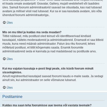
et lisada omale avataripilt: Gravatar, Gallery, mujalt veebilehelt või laadides
üles. Samuti foorumi administraatorid saavad ise otsustada, kas nad lubavad
avatare ja millisel viisil nad lubavad. Kui sa ei saa kasutada avatare, siis võta
ühendust foorumi administraatoriga..
Üles
Mis on mu tiitel ja kuidas ma seda muudan?
Tiitlid näitavad, mitu postitust oled teinud või identfitseerivad kindlaid
kasutajaid, näiteks moderaatoreid ja administraatoreid. Enamasti ei saa tiitleid
muuta, kuna need määrab administraator. Palun ära riku foorumit, tehes
mõttetuid postitusi, et tiitlit kõrgemaks saada. Enamik foorumite
administraatoreid seda ei kannata ja nad madaldavad su postituste arvu.
Üles
Kui ma vajutan kasutaja e-posti lingi peale, siis küsib foorum minult
sisselogimise.
Ainult registreeritud kasutajad saavad foorumi kaudu e-maile saata. Ja sedagi
ainult siis, kui administraator on selle võimaluse lubanud.
Üles
Postitamine
Kuidas ma saan teha foorumisse uue teema või vastata teemale?