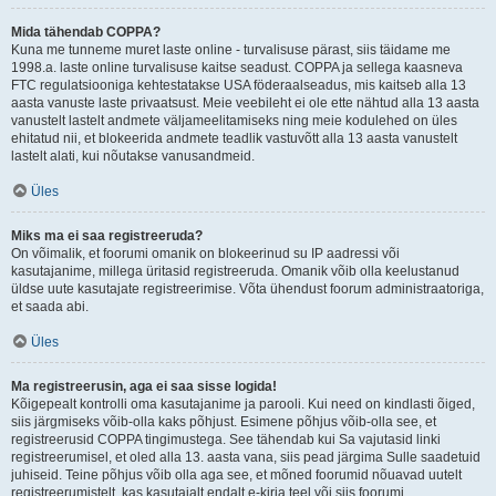
Mida tähendab COPPA?
Kuna me tunneme muret laste online - turvalisuse pärast, siis täidame me
1998.a. laste online turvalisuse kaitse seadust. COPPA ja sellega kaasneva
FTC regulatsiooniga kehtestatakse USA föderaalseadus, mis kaitseb alla 13
aasta vanuste laste privaatsust. Meie veebileht ei ole ette nähtud alla 13 aasta
vanustelt lastelt andmete väljameelitamiseks ning meie kodulehed on üles
ehitatud nii, et blokeerida andmete teadlik vastuvõtt alla 13 aasta vanustelt
lastelt alati, kui nõutakse vanusandmeid.
Üles
Miks ma ei saa registreeruda?
On võimalik, et foorumi omanik on blokeerinud su IP aadressi või
kasutajanime, millega üritasid registreeruda. Omanik võib olla keelustanud
üldse uute kasutajate registreerimise. Võta ühendust foorum administraatoriga,
et saada abi.
Üles
Ma registreerusin, aga ei saa sisse logida!
Kõigepealt kontrolli oma kasutajanime ja parooli. Kui need on kindlasti õiged,
siis järgmiseks võib-olla kaks põhjust. Esimene põhjus võib-olla see, et
registreerusid COPPA tingimustega. See tähendab kui Sa vajutasid linki
registreerumisel, et oled alla 13. aasta vana, siis pead järgima Sulle saadetuid
juhiseid. Teine põhjus võib olla aga see, et mõned foorumid nõuavad uutelt
registreerumistelt, kas kasutajalt endalt e-kirja teel või siis foorumi