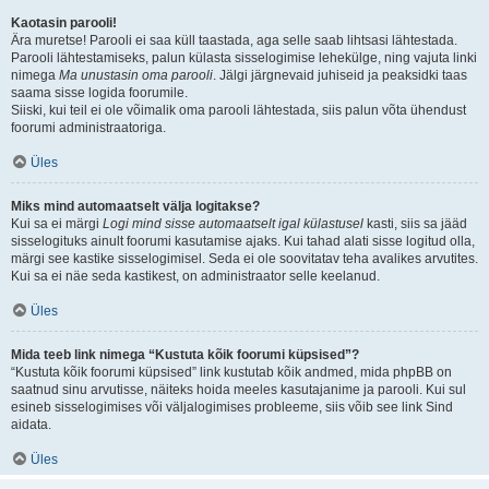
Kaotasin parooli!
Ära muretse! Parooli ei saa küll taastada, aga selle saab lihtsasi lähtestada.
Parooli lähtestamiseks, palun külasta sisselogimise lehekülge, ning vajuta linki
nimega
Ma unustasin oma parooli
. Jälgi järgnevaid juhiseid ja peaksidki taas
saama sisse logida foorumile.
Siiski, kui teil ei ole võimalik oma parooli lähtestada, siis palun võta ühendust
foorumi administraatoriga.
Üles
Miks mind automaatselt välja logitakse?
Kui sa ei märgi
Logi mind sisse automaatselt igal külastusel
kasti, siis sa jääd
sisselogituks ainult foorumi kasutamise ajaks. Kui tahad alati sisse logitud olla,
märgi see kastike sisselogimisel. Seda ei ole soovitatav teha avalikes arvutites.
Kui sa ei näe seda kastikest, on administraator selle keelanud.
Üles
Mida teeb link nimega “Kustuta kõik foorumi küpsised”?
“Kustuta kõik foorumi küpsised” link kustutab kõik andmed, mida phpBB on
saatnud sinu arvutisse, näiteks hoida meeles kasutajanime ja parooli. Kui sul
esineb sisselogimises või väljalogimises probleeme, siis võib see link Sind
aidata.
Üles