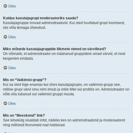
Üles
Kuidas kasutajagrupi moderaatoriks saada?
Kasutajagruppe loovad administraatorid. Kui oled huvitatud grupi loomisest,
siis võta temaga ühendust.
Üles
Miks mõnede kasutajagruppide liikmete nimed on värvilised?
On võimalik, et administraator on määranud gruppidele omad värvid, et neid
kergemini eristada.
Üles
Mis on “Vaikimisi grupp”?
Kui sa oled liige enamas kui ühes kasutajagrupis, on vaikimisi grupp see,
millise grupi värvi sinu nimi ilmub ja mille tiitel sul profiilis on. Administraator on
võib-olla lubanud sul vaikimisi gruppi muuta.
Üles
Mis on “Meeskond” link?
See lehekülg sisaldab infot, näiteks kes on administraatorid ja moderaatorid
ning milliseid foorumeid nad haldavad.