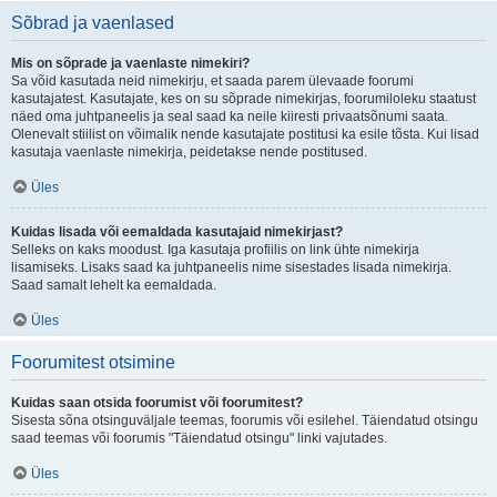
Sõbrad ja vaenlased
Mis on sõprade ja vaenlaste nimekiri?
Sa võid kasutada neid nimekirju, et saada parem ülevaade foorumi
kasutajatest. Kasutajate, kes on su sõprade nimekirjas, foorumiloleku staatust
näed oma juhtpaneelis ja seal saad ka neile kiiresti privaatsõnumi saata.
Olenevalt stiilist on võimalik nende kasutajate postitusi ka esile tõsta. Kui lisad
kasutaja vaenlaste nimekirja, peidetakse nende postitused.
Üles
Kuidas lisada või eemaldada kasutajaid nimekirjast?
Selleks on kaks moodust. Iga kasutaja profiilis on link ühte nimekirja
lisamiseks. Lisaks saad ka juhtpaneelis nime sisestades lisada nimekirja.
Saad samalt lehelt ka eemaldada.
Üles
Foorumitest otsimine
Kuidas saan otsida foorumist või foorumitest?
Sisesta sõna otsinguväljale teemas, foorumis või esilehel. Täiendatud otsingu
saad teemas või foorumis "Täiendatud otsingu" linki vajutades.
Üles