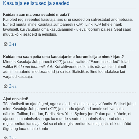
Kasutaja eelistused ja seaded
Kuidas saan ma oma seadeid muuta?
Kui oled registreeritud kasutaja, siis sinu seaded on salvestatud andmebaasi.
Et neid muuta, mine Kasutaja Juhtpaneeli (KJP); Linki KJP lehele näeb
tavaliselt, kui vajutada oma kasutajanimel - üleval foorumi päises. Seal saad
muuta kõiki seadeid ja eelistusi.
Üles
Kuidas ma saan peita oma kasutajanime foorumilolijate nimekirjast?
Minnes Kasutaja Juhtpaneeli (KJP) ja sealt valides “Foorumi seaded”, leiad
valiku
Peida mu foorumil olek
. Kui aktiveerid selle, siis näevad sind ainult
administraatorid, moderaatorid ja sa ise. Statistikas Sind loendatakse kui
varjatud kasutaja.
Üles
Ajad on valed!
Tõenäoliselt on ajad õiged, aga sa oled lihtsalt teises ajavööndis. Sellisel juhul
mine Kasutaja Juhtpaneel (KJP) ja muuda ajavöönd omale sobivamaks,
näiteks: Tallinn, London, Pariis, New York, Sydney jne. Palun pane tähele, et
ajatsooni muutmiseks, nagu ka muude seadete muutmiseks, pead olema
registreeritud kasutaja. Kui sa ei ole registreeritud kasutaja, siis ehk on nüüd
õige aeg luua omale konto.
Üles