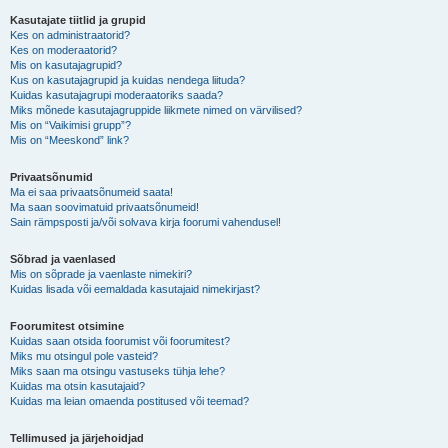
Kasutajate tiitlid ja grupid
Kes on administraatorid?
Kes on moderaatorid?
Mis on kasutajagrupid?
Kus on kasutajagrupid ja kuidas nendega liituda?
Kuidas kasutajagrupi moderaatoriks saada?
Miks mõnede kasutajagruppide liikmete nimed on värvilised?
Mis on “Vaikimisi grupp”?
Mis on “Meeskond” link?
Privaatsõnumid
Ma ei saa privaatsõnumeid saata!
Ma saan soovimatuid privaatsõnumeid!
Sain rämpsposti ja/või solvava kirja foorumi vahendusel!
Sõbrad ja vaenlased
Mis on sõprade ja vaenlaste nimekiri?
Kuidas lisada või eemaldada kasutajaid nimekirjast?
Foorumitest otsimine
Kuidas saan otsida foorumist või foorumitest?
Miks mu otsingul pole vasteid?
Miks saan ma otsingu vastuseks tühja lehe?
Kuidas ma otsin kasutajaid?
Kuidas ma leian omaenda postitused või teemad?
Tellimused ja järjehoidjad