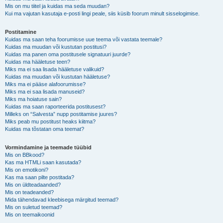
Mis on mu tiitel ja kuidas ma seda muudan?
Kui ma vajutan kasutaja e-posti lingi peale, siis küsib foorum minult sisselogimise.
Postitamine
Kuidas ma saan teha foorumisse uue teema või vastata teemale?
Kuidas ma muudan või kustutan postitusi?
Kuidas ma panen oma postitusele signatuuri juurde?
Kuidas ma hääletuse teen?
Miks ma ei saa lisada hääletuse valikuid?
Kuidas ma muudan või kustutan hääletuse?
Miks ma ei pääse alafoorumisse?
Miks ma ei saa lisada manuseid?
Miks ma hoiatuse sain?
Kuidas ma saan raporteerida postitusest?
Milleks on “Salvesta” nupp postitamise juures?
Miks peab mu postitust heaks kiitma?
Kuidas ma tõstatan oma teemat?
Vormindamine ja teemade tüübid
Mis on BBkood?
Kas ma HTMLi saan kasutada?
Mis on emotikoni?
Kas ma saan pilte postitada?
Mis on üldteadaanded?
Mis on teadeanded?
Mida tähendavad kleebisega märgitud teemad?
Mis on suletud teemad?
Mis on teemaikoonid