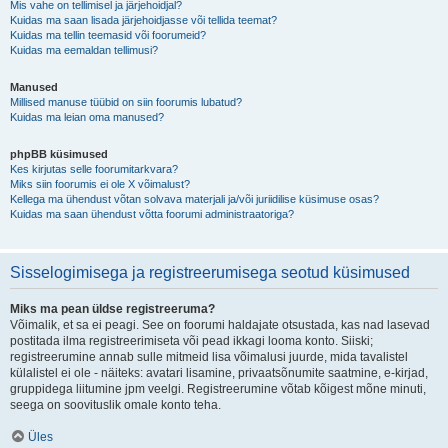
Mis vahe on tellimisel ja järjehoidjal?
Kuidas ma saan lisada järjehoidjasse või tellida teemat?
Kuidas ma tellin teemasid või foorumeid?
Kuidas ma eemaldan tellimusi?
Manused
Millised manuse tüübid on siin foorumis lubatud?
Kuidas ma leian oma manused?
phpBB küsimused
Kes kirjutas selle foorumitarkvara?
Miks siin foorumis ei ole X võimalust?
Kellega ma ühendust võtan solvava materjali ja/või juriidilise küsimuse osas?
Kuidas ma saan ühendust võtta foorumi administraatoriga?
Sisselogimisega ja registreerumisega seotud küsimused
Miks ma pean üldse registreeruma?
Võimalik, et sa ei peagi. See on foorumi haldajate otsustada, kas nad lasevad
postitada ilma registreerimiseta või pead ikkagi looma konto. Siiski;
registreerumine annab sulle mitmeid lisa võimalusi juurde, mida tavalistel
külalistel ei ole - näiteks: avatari lisamine, privaatsõnumite saatmine, e-kirjad,
gruppidega liitumine jpm veelgi. Registreerumine võtab kõigest mõne minuti,
seega on soovituslik omale konto teha.
Üles