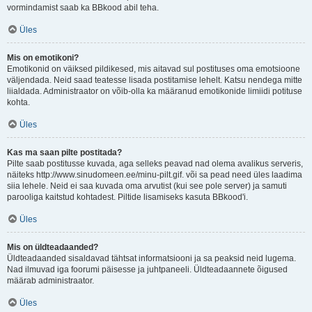
vormindamist saab ka BBkood abil teha.
Üles
Mis on emotikoni?
Emotikonid on väiksed pildikesed, mis aitavad sul postituses oma emotsioone
väljendada. Neid saad teatesse lisada postitamise lehelt. Katsu nendega mitte
liialdada. Administraator on võib-olla ka määranud emotikonide limiidi potituse
kohta.
Üles
Kas ma saan pilte postitada?
Pilte saab postitusse kuvada, aga selleks peavad nad olema avalikus serveris,
näiteks http://www.sinudomeen.ee/minu-pilt.gif. või sa pead need üles laadima
siia lehele. Neid ei saa kuvada oma arvutist (kui see pole server) ja samuti
parooliga kaitstud kohtadest. Piltide lisamiseks kasuta BBkood'i.
Üles
Mis on üldteadaanded?
Üldteadaanded sisaldavad tähtsat informatsiooni ja sa peaksid neid lugema.
Nad ilmuvad iga foorumi päisesse ja juhtpaneeli. Üldteadaannete õigused
määrab administraator.
Üles