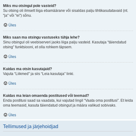
Miks mu otsingul pole vasteid?
Su otsing oli ilmselt liiga ebamäärane või sisaldas palju tihtikasutatavaid (nt.
"ja" või "ei") sõnu.
Üles
Miks saan ma otsingu vastuseks tühja lehe?
Sinu otsingul oli veebiserveri jaoks liiga palju vasteid. Kasutaja “täiendatud
otsing” funktsiooni, et olla rohkem täpsem.
Üles
Kuidas ma otsin kasutajaid?
Vajuta “Liikmed” ja siis “Leia kasutaja” linki.
Üles
Kuidas ma leian omaenda postitused või teemad?
Enda postitusi saad sa vaadata, kui vajutad lingil “Vaata oma postitusi”. Et leida
oma teemasid, kasuta täiendatud otsingut ja määra valikud sobivaks.
Üles
Tellimused ja järjehoidjad