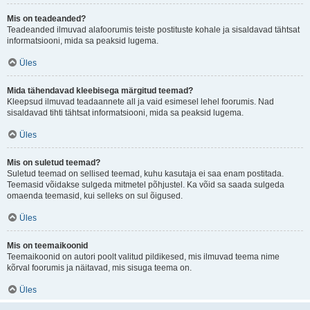
Mis on teadeanded?
Teadeanded ilmuvad alafoorumis teiste postituste kohale ja sisaldavad tähtsat
informatsiooni, mida sa peaksid lugema.
Üles
Mida tähendavad kleebisega märgitud teemad?
Kleepsud ilmuvad teadaannete all ja vaid esimesel lehel foorumis. Nad
sisaldavad tihti tähtsat informatsiooni, mida sa peaksid lugema.
Üles
Mis on suletud teemad?
Suletud teemad on sellised teemad, kuhu kasutaja ei saa enam postitada.
Teemasid võidakse sulgeda mitmetel põhjustel. Ka võid sa saada sulgeda
omaenda teemasid, kui selleks on sul õigused.
Üles
Mis on teemaikoonid
Teemaikoonid on autori poolt valitud pildikesed, mis ilmuvad teema nime
kõrval foorumis ja näitavad, mis sisuga teema on.
Üles