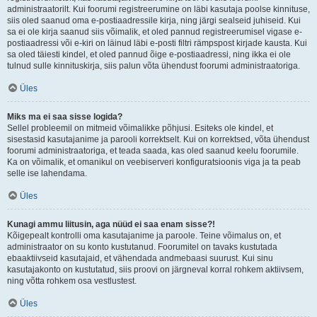
administraatorilt. Kui foorumi registreerumine on läbi kasutaja poolse kinnituse,
siis oled saanud oma e-postiaadressile kirja, ning järgi sealseid juhiseid. Kui
sa ei ole kirja saanud siis võimalik, et oled pannud registreerumisel vigase e-
postiaadressi või e-kiri on läinud läbi e-posti filtri rämpspost kirjade kausta. Kui
sa oled täiesti kindel, et oled pannud õige e-postiaadressi, ning ikka ei ole
tulnud sulle kinnituskirja, siis palun võta ühendust foorumi administraatoriga.
Üles
Miks ma ei saa sisse logida?
Sellel probleemil on mitmeid võimalikke põhjusi. Esiteks ole kindel, et
sisestasid kasutajanime ja parooli korrektselt. Kui on korrektsed, võta ühendust
foorumi administraatoriga, et teada saada, kas oled saanud keelu foorumile.
Ka on võimalik, et omanikul on veebiserveri konfiguratsioonis viga ja ta peab
selle ise lahendama.
Üles
Kunagi ammu liitusin, aga nüüd ei saa enam sisse?!
Kõigepealt kontrolli oma kasutajanime ja paroole. Teine võimalus on, et
administraator on su konto kustutanud. Foorumitel on tavaks kustutada
ebaaktiivseid kasutajaid, et vähendada andmebaasi suurust. Kui sinu
kasutajakonto on kustutatud, siis proovi on järgneval korral rohkem aktiivsem,
ning võtta rohkem osa vestlustest.
Üles