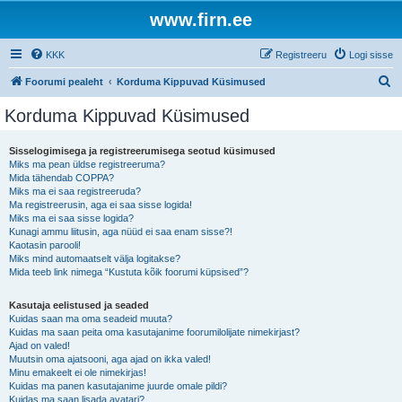
www.firn.ee
KKK
Registreeru
Logi sisse
O
Foorumi pealeht
Korduma Kippuvad Küsimused
t
Korduma Kippuvad Küsimused
s
i
Sisselogimisega ja registreerumisega seotud küsimused
Miks ma pean üldse registreeruma?
Mida tähendab COPPA?
Miks ma ei saa registreeruda?
Ma registreerusin, aga ei saa sisse logida!
Miks ma ei saa sisse logida?
Kunagi ammu liitusin, aga nüüd ei saa enam sisse?!
Kaotasin parooli!
Miks mind automaatselt välja logitakse?
Mida teeb link nimega “Kustuta kõik foorumi küpsised”?
Kasutaja eelistused ja seaded
Kuidas saan ma oma seadeid muuta?
Kuidas ma saan peita oma kasutajanime foorumilolijate nimekirjast?
Ajad on valed!
Muutsin oma ajatsooni, aga ajad on ikka valed!
Minu emakeelt ei ole nimekirjas!
Kuidas ma panen kasutajanime juurde omale pildi?
Kuidas ma saan lisada avatari?