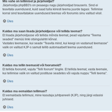
Mis vahe on tellimisel ja järjehoidjal?
Järjehoidja phpBB3's on peaaegu nagu järjehoidjad brauseris. Sind ei
teavitata uuendusest, kuid saad tulla kiiresti teema juurde tagasi. Tellimise
korral sind teavitatakse uuendusest teemas või foorumis sinu valitud viisil.
Üles
Kuidas ma saan lisada järjehoidjasse või tellida teemat?
Et lisada järjehoidjasse või tellida mõnda teemat, pead vajutama “Teema
seaded” menüü linki otsingulahtri kõrval.
Vastates teemasse, kui seade “Teavita mind, kui keegi on vastanud teemasse”
valik on valitud KJP-s samuti tellib automaatselt teema uuendused.
Üles
Kuidas ma tellin teemasid või foorumeid?
Et tellida foorumit, vajuta "Telli foorum" lingile. Et tellida teemat, vasta teemale,
kui tellimise valik on valitud postituse seadetes või vajuta nuppu "Telli teema".
Üles
Kuidas ma eemaldan tellimusi?
Et eemaldada tellimusi, mine kasutaja juhtpaneeli (KJP), ning järgi edasisi
juhiseid.
Üles