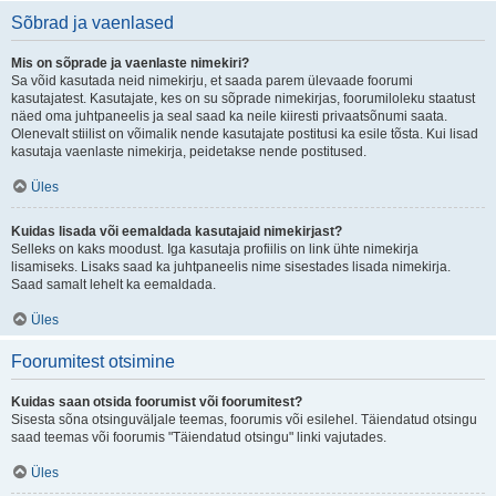
Sõbrad ja vaenlased
Mis on sõprade ja vaenlaste nimekiri?
Sa võid kasutada neid nimekirju, et saada parem ülevaade foorumi
kasutajatest. Kasutajate, kes on su sõprade nimekirjas, foorumiloleku staatust
näed oma juhtpaneelis ja seal saad ka neile kiiresti privaatsõnumi saata.
Olenevalt stiilist on võimalik nende kasutajate postitusi ka esile tõsta. Kui lisad
kasutaja vaenlaste nimekirja, peidetakse nende postitused.
Üles
Kuidas lisada või eemaldada kasutajaid nimekirjast?
Selleks on kaks moodust. Iga kasutaja profiilis on link ühte nimekirja
lisamiseks. Lisaks saad ka juhtpaneelis nime sisestades lisada nimekirja.
Saad samalt lehelt ka eemaldada.
Üles
Foorumitest otsimine
Kuidas saan otsida foorumist või foorumitest?
Sisesta sõna otsinguväljale teemas, foorumis või esilehel. Täiendatud otsingu
saad teemas või foorumis "Täiendatud otsingu" linki vajutades.
Üles