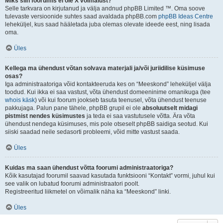
Miks siin foorumis ei ole X võimalust?
Selle tarkvara on kirjutanud ja välja andnud phpBB Limited ™. Oma soove
tulevaste versioonide suhtes saad avaldada phpBB.com
phpBB Ideas Centre
leheküljel, kus saad hääletada juba olemas olevate ideede eest, ning lisada
oma.
Üles
Kellega ma ühendust võtan solvava materjali ja/või juriidilise küsimuse
osas?
Iga administraatoriga võid kontakteeruda kes on “Meeskond” leheküljel välja
toodud. Kui ikka ei saa vastust, võta ühendust domeeninime omanikuga (tee
whois käsk
) või kui foorum jookseb tasuta teenusel, võta ühendust teenuse
pakkujaga. Palun pane tähele, phpBB grupil ei ole
absoluutselt midagi
pistmist nendes küsimustes
ja teda ei saa vastutusele võtta. Ära võta
ühendust nendega küsimuses, mis pole otseselt phpBB saidiga seotud. Kui
siiski saadad neile sedasorti probleemi, võid mitte vastust saada.
Üles
Kuidas ma saan ühendust võtta foorumi administraatoriga?
Kõik kasutajad foorumil saavad kasutada funktsiooni “Kontakt” vormi, juhul kui
see valik on lubatud foorumi administraatori poolt.
Registreeritud liikmetel on võimalik näha ka “Meeskond” linki.
Üles