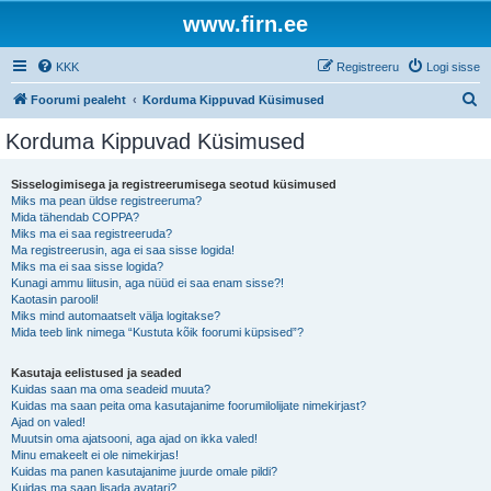
www.firn.ee
KKK
Registreeru
Logi sisse
O
Foorumi pealeht
Korduma Kippuvad Küsimused
t
Korduma Kippuvad Küsimused
s
i
Sisselogimisega ja registreerumisega seotud küsimused
Miks ma pean üldse registreeruma?
Mida tähendab COPPA?
Miks ma ei saa registreeruda?
Ma registreerusin, aga ei saa sisse logida!
Miks ma ei saa sisse logida?
Kunagi ammu liitusin, aga nüüd ei saa enam sisse?!
Kaotasin parooli!
Miks mind automaatselt välja logitakse?
Mida teeb link nimega “Kustuta kõik foorumi küpsised”?
Kasutaja eelistused ja seaded
Kuidas saan ma oma seadeid muuta?
Kuidas ma saan peita oma kasutajanime foorumilolijate nimekirjast?
Ajad on valed!
Muutsin oma ajatsooni, aga ajad on ikka valed!
Minu emakeelt ei ole nimekirjas!
Kuidas ma panen kasutajanime juurde omale pildi?
Kuidas ma saan lisada avatari?