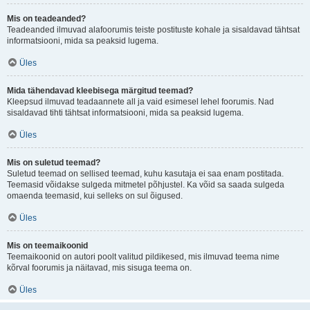
Mis on teadeanded?
Teadeanded ilmuvad alafoorumis teiste postituste kohale ja sisaldavad tähtsat
informatsiooni, mida sa peaksid lugema.
Üles
Mida tähendavad kleebisega märgitud teemad?
Kleepsud ilmuvad teadaannete all ja vaid esimesel lehel foorumis. Nad
sisaldavad tihti tähtsat informatsiooni, mida sa peaksid lugema.
Üles
Mis on suletud teemad?
Suletud teemad on sellised teemad, kuhu kasutaja ei saa enam postitada.
Teemasid võidakse sulgeda mitmetel põhjustel. Ka võid sa saada sulgeda
omaenda teemasid, kui selleks on sul õigused.
Üles
Mis on teemaikoonid
Teemaikoonid on autori poolt valitud pildikesed, mis ilmuvad teema nime
kõrval foorumis ja näitavad, mis sisuga teema on.
Üles