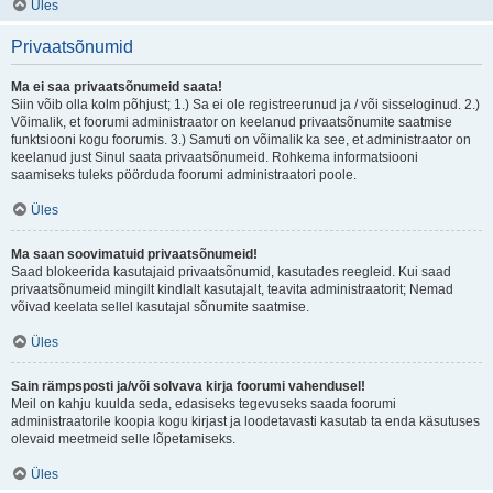
Üles
Privaatsõnumid
Ma ei saa privaatsõnumeid saata!
Siin võib olla kolm põhjust; 1.) Sa ei ole registreerunud ja / või sisseloginud. 2.)
Võimalik, et foorumi administraator on keelanud privaatsõnumite saatmise
funktsiooni kogu foorumis. 3.) Samuti on võimalik ka see, et administraator on
keelanud just Sinul saata privaatsõnumeid. Rohkema informatsiooni
saamiseks tuleks pöörduda foorumi administraatori poole.
Üles
Ma saan soovimatuid privaatsõnumeid!
Saad blokeerida kasutajaid privaatsõnumid, kasutades reegleid. Kui saad
privaatsõnumeid mingilt kindlalt kasutajalt, teavita administraatorit; Nemad
võivad keelata sellel kasutajal sõnumite saatmise.
Üles
Sain rämpsposti ja/või solvava kirja foorumi vahendusel!
Meil on kahju kuulda seda, edasiseks tegevuseks saada foorumi
administraatorile koopia kogu kirjast ja loodetavasti kasutab ta enda käsutuses
olevaid meetmeid selle lõpetamiseks.
Üles