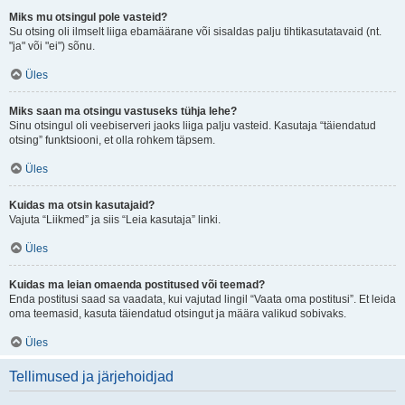
Miks mu otsingul pole vasteid?
Su otsing oli ilmselt liiga ebamäärane või sisaldas palju tihtikasutatavaid (nt.
"ja" või "ei") sõnu.
Üles
Miks saan ma otsingu vastuseks tühja lehe?
Sinu otsingul oli veebiserveri jaoks liiga palju vasteid. Kasutaja “täiendatud
otsing” funktsiooni, et olla rohkem täpsem.
Üles
Kuidas ma otsin kasutajaid?
Vajuta “Liikmed” ja siis “Leia kasutaja” linki.
Üles
Kuidas ma leian omaenda postitused või teemad?
Enda postitusi saad sa vaadata, kui vajutad lingil “Vaata oma postitusi”. Et leida
oma teemasid, kasuta täiendatud otsingut ja määra valikud sobivaks.
Üles
Tellimused ja järjehoidjad