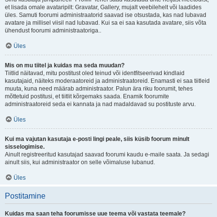
et lisada omale avataripilt: Gravatar, Gallery, mujalt veebilehelt või laadides
üles. Samuti foorumi administraatorid saavad ise otsustada, kas nad lubavad
avatare ja millisel viisil nad lubavad. Kui sa ei saa kasutada avatare, siis võta
ühendust foorumi administraatoriga..
Üles
Mis on mu tiitel ja kuidas ma seda muudan?
Tiitlid näitavad, mitu postitust oled teinud või identfitseerivad kindlaid
kasutajaid, näiteks moderaatoreid ja administraatoreid. Enamasti ei saa tiitleid
muuta, kuna need määrab administraator. Palun ära riku foorumit, tehes
mõttetuid postitusi, et tiitlit kõrgemaks saada. Enamik foorumite
administraatoreid seda ei kannata ja nad madaldavad su postituste arvu.
Üles
Kui ma vajutan kasutaja e-posti lingi peale, siis küsib foorum minult
sisselogimise.
Ainult registreeritud kasutajad saavad foorumi kaudu e-maile saata. Ja sedagi
ainult siis, kui administraator on selle võimaluse lubanud.
Üles
Postitamine
Kuidas ma saan teha foorumisse uue teema või vastata teemale?