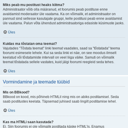
Miks peab mu postitust heaks kiitma?
Administraator võib olla määranud, et foorumis peab postituse enne
avaldamist moderaator üle vaatama. Ka on võimalik, et administraator on
pannud sind sellesse kasutajate gruppi, kelle postitusi peab enne avaldamist
üle vaatama. Palun võta ühendust administraatoriga edasiste küsimuste jaoks.
Üles
Kuidas ma tõstatan oma teemat?
Vajutades “Tõstata teemat” linki teemat vaadates, saad sa "tõstatada" teema
foorumi esimesele lehele. Kui sa seda linki ei näe, on see moodus ilmselt
keelatud või tõstatamiste intervall on veel liiga väike. Samuti on võimalik
teemat tõstatada sellele vastates, kuid jälgi foorumi reegleid seda tehes.
Üles
Vormindamine ja teemade tüübid
Mis on BBkood?
BBkood on kood, mis põhineb HTMLil ning mis on abiks postitamisel. Seda
saab postitustes keelata. Täpsemad juhised saab lingilt postitamise lehel.
Üles
Kas ma HTMLi saan kasutada?
Ei. Siin foorumis ei ole võimalik postitada käske HTML'is. Enamus