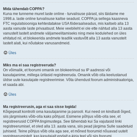
Mida tähendab COPPA?
Kuna me tunneme muret laste online - turvalisuse pärast, siis täidame me
1998.a. laste online turvalisuse kaitse seadust. COPPA ja sellega kaasneva
FTC regulatsiooniga kehtestatakse USA föderaalseadus, mis kaitseb alla 13
aasta vanuste laste privaatsust. Meie veebileht ei ole ette nähtud alla 13 aasta
vanustelt lastelt andmete väljameelitamiseks ning meie kodulehed on üles
ehitatud nii, et blokeerida andmete teadlik vastuvõtt alla 13 aasta vanustelt
lastelt alati, kui nõutakse vanusandmeid.
Üles
Miks ma ei saa registreeruda?
On võimalik, et foorumi omanik on blokeerinud su IP aadressi või
kasutajanime, millega üritasid registreeruda. Omanik võib olla keelustanud
üldse uute kasutajate registreerimise. Võta ühendust foorum administraatoriga,
et saada abi.
Üles
Ma registreerusin, aga ei saa sisse logida!
Kõigepealt kontrolli oma kasutajanime ja parooli. Kui need on kindlasti õiged,
siis järgmiseks võib-olla kaks põhjust. Esimene põhjus võib-olla see, et
registreerusid COPPA tingimustega. See tähendab kui Sa vajutasid linki
registreerumisel, et oled alla 13. aasta vana, siis pead järgima Sulle saadetuid
juhiseid. Teine põhjus võib olla aga see, et mõned foorumid nõuavad uutelt
registreerumistelt, kas kasutajalt endalt e-kirja teel või siis foorumi