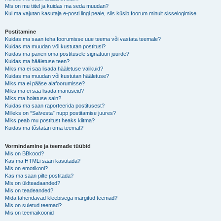
Mis on mu tiitel ja kuidas ma seda muudan?
Kui ma vajutan kasutaja e-posti lingi peale, siis küsib foorum minult sisselogimise.
Postitamine
Kuidas ma saan teha foorumisse uue teema või vastata teemale?
Kuidas ma muudan või kustutan postitusi?
Kuidas ma panen oma postitusele signatuuri juurde?
Kuidas ma hääletuse teen?
Miks ma ei saa lisada hääletuse valikuid?
Kuidas ma muudan või kustutan hääletuse?
Miks ma ei pääse alafoorumisse?
Miks ma ei saa lisada manuseid?
Miks ma hoiatuse sain?
Kuidas ma saan raporteerida postitusest?
Milleks on “Salvesta” nupp postitamise juures?
Miks peab mu postitust heaks kiitma?
Kuidas ma tõstatan oma teemat?
Vormindamine ja teemade tüübid
Mis on BBkood?
Kas ma HTMLi saan kasutada?
Mis on emotikoni?
Kas ma saan pilte postitada?
Mis on üldteadaanded?
Mis on teadeanded?
Mida tähendavad kleebisega märgitud teemad?
Mis on suletud teemad?
Mis on teemaikoonid