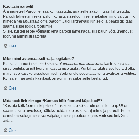
Kaotasin parooli!
Ära muretse! Parooli ei saa küll taastada, aga selle saab lihtsasi lähtestada.
Parooli lähtestamiseks, palun külasta sisselogimise lehekülge, ning vajuta linki
nimega
Ma unustasin oma parooli
. Jälgi järgnevaid juhiseid ja peaksidki taas
saama sisse logida foorumile.
Siiski, kui teil ei ole võimalik oma parooli lähtestada, siis palun võta ühendust
foorumi administraatoriga.
Üles
Miks mind automaatselt välja logitakse?
Kui sa ei märgi
Logi mind sisse automaatselt igal külastusel
kasti, siis sa jääd
sisselogituks ainult foorumi kasutamise ajaks. Kui tahad alati sisse logitud olla,
märgi see kastike sisselogimisel. Seda ei ole soovitatav teha avalikes arvutites.
Kui sa ei näe seda kastikest, on administraator selle keelanud.
Üles
Mida teeb link nimega “Kustuta kõik foorumi küpsised”?
“Kustuta kõik foorumi küpsised” link kustutab kõik andmed, mida phpBB on
saatnud sinu arvutisse, näiteks hoida meeles kasutajanime ja parooli. Kui sul
esineb sisselogimises või väljalogimises probleeme, siis võib see link Sind
aidata.
Üles