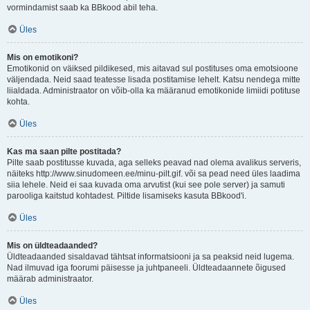
vormindamist saab ka BBkood abil teha.
Üles
Mis on emotikoni?
Emotikonid on väiksed pildikesed, mis aitavad sul postituses oma emotsioone
väljendada. Neid saad teatesse lisada postitamise lehelt. Katsu nendega mitte
liialdada. Administraator on võib-olla ka määranud emotikonide limiidi potituse
kohta.
Üles
Kas ma saan pilte postitada?
Pilte saab postitusse kuvada, aga selleks peavad nad olema avalikus serveris,
näiteks http://www.sinudomeen.ee/minu-pilt.gif. või sa pead need üles laadima
siia lehele. Neid ei saa kuvada oma arvutist (kui see pole server) ja samuti
parooliga kaitstud kohtadest. Piltide lisamiseks kasuta BBkood'i.
Üles
Mis on üldteadaanded?
Üldteadaanded sisaldavad tähtsat informatsiooni ja sa peaksid neid lugema.
Nad ilmuvad iga foorumi päisesse ja juhtpaneeli. Üldteadaannete õigused
määrab administraator.
Üles