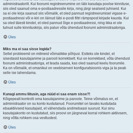
administraatorilt. Kui foorumi registreerumine on läbi kasutaja poolse kinnituse,
siis oled saanud oma e-postiaadressile kirja, ning järgi sealseid juhiseid. Kui
sa ei ole kirja saanud siis võimalik, et oled pannud registreerumisel vigase e-
postiaadressi või e-kiri on läinud läbi e-posti filtri rämpspost kirjade kausta. Kui
sa oled täiesti kindel, et oled pannud õige e-postiaadressi, ning ikka ei ole
tulnud sulle kinnituskirja, siis palun võta ühendust foorumi administraatoriga.
Üles
Miks ma ei saa sisse logida?
Sellel probleemil on mitmeid võimalikke põhjusi. Esiteks ole kindel, et
sisestasid kasutajanime ja parooli korrektselt. Kui on korrektsed, võta ühendust
foorumi administraatoriga, et teada saada, kas oled saanud keelu foorumile.
Ka on võimalik, et omanikul on veebiserveri konfiguratsioonis viga ja ta peab
selle ise lahendama.
Üles
Kunagi ammu liitusin, aga nüüd ei saa enam sisse?!
Kõigepealt kontrolli oma kasutajanime ja paroole. Teine võimalus on, et
administraator on su konto kustutanud. Foorumitel on tavaks kustutada
ebaaktiivseid kasutajaid, et vähendada andmebaasi suurust. Kui sinu
kasutajakonto on kustutatud, siis proovi on järgneval korral rohkem aktiivsem,
ning võtta rohkem osa vestlustest.
Üles