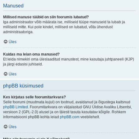
Manused
Millised manuse tüübid on siin foorumis lubatud?
Iga administraator võib määrata ise, milliseid tüüpe manuseid ta lubab ja
milliseid mitte. Kui pole kindel, millised on lubatud, võta ühendust
administraatoriga.
Üles
Kuidas ma leian oma manused?
Et leida nimekiri oma üleslaaditud manustest, mine kasutaja juhtpaneeli (KJP)
ja järgi edasisi juhiseid.
Üles
phpBB küsimused
Kes kirjutas selle foorumitarkvara?
Selle foorumi (muutmata kujul) on tootnud, avaldanud ja õigustega kaitsnud
phpBB Limited
. Foorumitarkvara on väljalastud GNU Üldise Avaliku Litsentsi,
versioon 2 (GPL-2.0) alusel ja on täiesti tasuta kasutatav kõigile. Rohkem
informatsiooni phpBB kohta leiad
phpBB.com
veebilehelt.
Üles