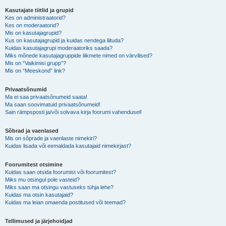
Kasutajate tiitlid ja grupid
Kes on administraatorid?
Kes on moderaatorid?
Mis on kasutajagrupid?
Kus on kasutajagrupid ja kuidas nendega liituda?
Kuidas kasutajagrupi moderaatoriks saada?
Miks mõnede kasutajagruppide liikmete nimed on värvilised?
Mis on “Vaikimisi grupp”?
Mis on “Meeskond” link?
Privaatsõnumid
Ma ei saa privaatsõnumeid saata!
Ma saan soovimatuid privaatsõnumeid!
Sain rämpsposti ja/või solvava kirja foorumi vahendusel!
Sõbrad ja vaenlased
Mis on sõprade ja vaenlaste nimekiri?
Kuidas lisada või eemaldada kasutajaid nimekirjast?
Foorumitest otsimine
Kuidas saan otsida foorumist või foorumitest?
Miks mu otsingul pole vasteid?
Miks saan ma otsingu vastuseks tühja lehe?
Kuidas ma otsin kasutajaid?
Kuidas ma leian omaenda postitused või teemad?
Tellimused ja järjehoidjad