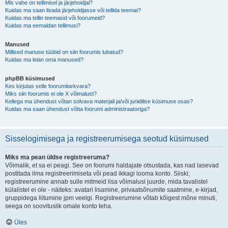
Mis vahe on tellimisel ja järjehoidjal?
Kuidas ma saan lisada järjehoidjasse või tellida teemat?
Kuidas ma tellin teemasid või foorumeid?
Kuidas ma eemaldan tellimusi?
Manused
Millised manuse tüübid on siin foorumis lubatud?
Kuidas ma leian oma manused?
phpBB küsimused
Kes kirjutas selle foorumitarkvara?
Miks siin foorumis ei ole X võimalust?
Kellega ma ühendust võtan solvava materjali ja/või juriidilise küsimuse osas?
Kuidas ma saan ühendust võtta foorumi administraatoriga?
Sisselogimisega ja registreerumisega seotud küsimused
Miks ma pean üldse registreeruma?
Võimalik, et sa ei peagi. See on foorumi haldajate otsustada, kas nad lasevad
postitada ilma registreerimiseta või pead ikkagi looma konto. Siiski;
registreerumine annab sulle mitmeid lisa võimalusi juurde, mida tavalistel
külalistel ei ole - näiteks: avatari lisamine, privaatsõnumite saatmine, e-kirjad,
gruppidega liitumine jpm veelgi. Registreerumine võtab kõigest mõne minuti,
seega on soovituslik omale konto teha.
Üles