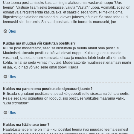
Uue teema postitamiseks kasuta mingis alafoorumis vastavat nuppu "Uus
teema". Vastuse lisamiseks teemasse, vajuta "Vasta" nuppu. Võimalik, et sul on
esmalt vaja registreerida kasutajaks, et saaksid seda toimi. Nimekirja oma
õigustest igas alafoorumis näed all olevas jaluses, näiteks: Sa saad teha uusi
teemasid siin foorumis, Sa saad postitada siin foorumis manuseid, jne.
Üles
Kuidas ma muudan või kustutan postitusi?
Kui sa pole moderaator, saad sa kustutada ja muuta ainult oma postitusi.
Muutmiseks kasuta postituse kõrval olevat nuppu. Kui keegi on su teatele
vastanud, sa seda enam kustutada ei saa ja muutes tuleb teate alla kiri selle
kohta, millal sa seda viimati muutsid. Moderaatorite muutmisest enamasti märki
ei jää, kuid nad võivad selle omal soovil lisada.
Üles
Kuidas ma panen oma postitusele signatuuri juurde?
Et lisada signatuuri postitusele, pead kõigepealt selle sisestama Juhtpaneelis.
Peale seda kui signatuur on loodud, siis postituse valikutes määrama valiku
"Lisa signatuur"
.
Üles
Kuidas ma hääletuse teen?
Hääletuste tegemine on lihte - kui postitad teema (või muudad teema esimest