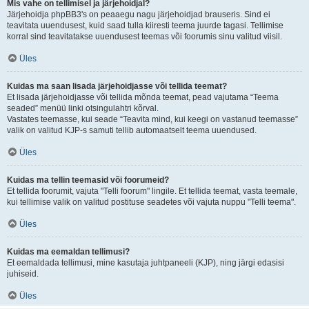
Mis vahe on tellimisel ja järjehoidjal?
Järjehoidja phpBB3's on peaaegu nagu järjehoidjad brauseris. Sind ei
teavitata uuendusest, kuid saad tulla kiiresti teema juurde tagasi. Tellimise
korral sind teavitatakse uuendusest teemas või foorumis sinu valitud viisil.
Üles
Kuidas ma saan lisada järjehoidjasse või tellida teemat?
Et lisada järjehoidjasse või tellida mõnda teemat, pead vajutama “Teema
seaded” menüü linki otsingulahtri kõrval.
Vastates teemasse, kui seade “Teavita mind, kui keegi on vastanud teemasse”
valik on valitud KJP-s samuti tellib automaatselt teema uuendused.
Üles
Kuidas ma tellin teemasid või foorumeid?
Et tellida foorumit, vajuta "Telli foorum" lingile. Et tellida teemat, vasta teemale,
kui tellimise valik on valitud postituse seadetes või vajuta nuppu "Telli teema".
Üles
Kuidas ma eemaldan tellimusi?
Et eemaldada tellimusi, mine kasutaja juhtpaneeli (KJP), ning järgi edasisi
juhiseid.
Üles