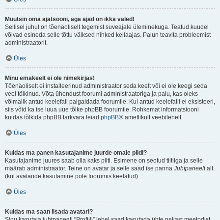
Muutsin oma ajatsooni, aga ajad on ikka valed!
Sellisel juhul on tõenäoliselt tegemist suveajale üleminekuga. Teatud kuudel
võivad esineda selle tõttu väiksed nihked kellaajas. Palun teavita probleemist
administraatorit.
Üles
Minu emakeelt ei ole nimekirjas!
Tõenäoliselt ei installeerinud administraator seda keelt või ei ole keegi seda
veel tõlkinud. Võta ühendust foorumi administraatoriga ja palu, kas oleks
võimalik antud keelefail paigaldada foorumile. Kui antud keelefaili ei eksisteeri,
siis võid ka ise luua uue tõlke phpBB foorumile. Rohkemat informatsiooni
kuidas tõlkida phpBB tarkvara leiad
phpBB
® ametlikult veebilehelt.
Üles
Kuidas ma panen kasutajanime juurde omale pildi?
Kasutajanime juures saab olla kaks pilti. Esimene on seotud tiitliga ja selle
määrab administraator. Teine on avatar ja selle saad ise panna
Juhtpaneel
i alt
(kui avataride kasutamine pole foorumis keelatud).
Üles
Kuidas ma saan lisada avatari?
Sinu kasutaja juhtpaneeli “Profiili” lehel saad kasutada ühte neljast meetodist,