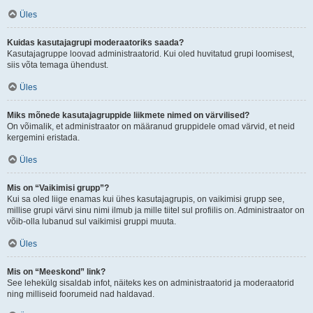
Üles
Kuidas kasutajagrupi moderaatoriks saada?
Kasutajagruppe loovad administraatorid. Kui oled huvitatud grupi loomisest,
siis võta temaga ühendust.
Üles
Miks mõnede kasutajagruppide liikmete nimed on värvilised?
On võimalik, et administraator on määranud gruppidele omad värvid, et neid
kergemini eristada.
Üles
Mis on “Vaikimisi grupp”?
Kui sa oled liige enamas kui ühes kasutajagrupis, on vaikimisi grupp see,
millise grupi värvi sinu nimi ilmub ja mille tiitel sul profiilis on. Administraator on
võib-olla lubanud sul vaikimisi gruppi muuta.
Üles
Mis on “Meeskond” link?
See lehekülg sisaldab infot, näiteks kes on administraatorid ja moderaatorid
ning milliseid foorumeid nad haldavad.