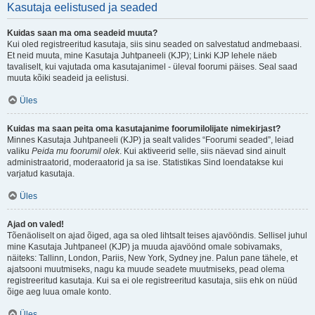
Kasutaja eelistused ja seaded
Kuidas saan ma oma seadeid muuta?
Kui oled registreeritud kasutaja, siis sinu seaded on salvestatud andmebaasi.
Et neid muuta, mine Kasutaja Juhtpaneeli (KJP); Linki KJP lehele näeb
tavaliselt, kui vajutada oma kasutajanimel - üleval foorumi päises. Seal saad
muuta kõiki seadeid ja eelistusi.
Üles
Kuidas ma saan peita oma kasutajanime foorumilolijate nimekirjast?
Minnes Kasutaja Juhtpaneeli (KJP) ja sealt valides “Foorumi seaded”, leiad
valiku
Peida mu foorumil olek
. Kui aktiveerid selle, siis näevad sind ainult
administraatorid, moderaatorid ja sa ise. Statistikas Sind loendatakse kui
varjatud kasutaja.
Üles
Ajad on valed!
Tõenäoliselt on ajad õiged, aga sa oled lihtsalt teises ajavööndis. Sellisel juhul
mine Kasutaja Juhtpaneel (KJP) ja muuda ajavöönd omale sobivamaks,
näiteks: Tallinn, London, Pariis, New York, Sydney jne. Palun pane tähele, et
ajatsooni muutmiseks, nagu ka muude seadete muutmiseks, pead olema
registreeritud kasutaja. Kui sa ei ole registreeritud kasutaja, siis ehk on nüüd
õige aeg luua omale konto.
Üles