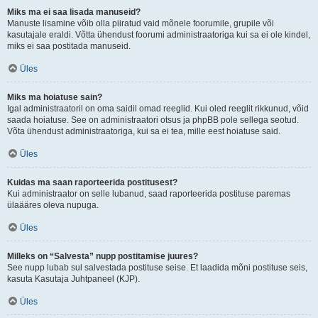
Miks ma ei saa lisada manuseid?
Manuste lisamine võib olla piiratud vaid mõnele foorumile, grupile või
kasutajale eraldi. Võtta ühendust foorumi administraatoriga kui sa ei ole kindel,
miks ei saa postitada manuseid.
Üles
Miks ma hoiatuse sain?
Igal administraatoril on oma saidil omad reeglid. Kui oled reeglit rikkunud, võid
saada hoiatuse. See on administraatori otsus ja phpBB pole sellega seotud.
Võta ühendust administraatoriga, kui sa ei tea, mille eest hoiatuse said.
Üles
Kuidas ma saan raporteerida postitusest?
Kui administraator on selle lubanud, saad raporteerida postituse paremas
ülaääres oleva nupuga.
Üles
Milleks on “Salvesta” nupp postitamise juures?
See nupp lubab sul salvestada postituse seise. Et laadida mõni postituse seis,
kasuta Kasutaja Juhtpaneel (KJP).
Üles