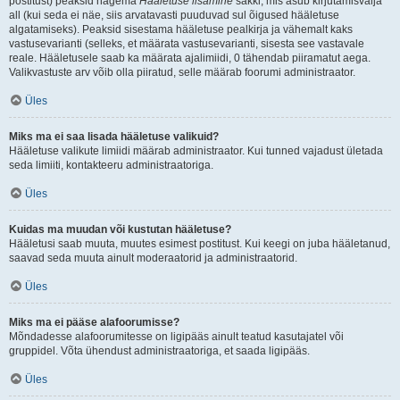
postitust) peaksid nägema
Hääletuse lisamine
sakki, mis asub kirjutamisvälja
all (kui seda ei näe, siis arvatavasti puuduvad sul õigused hääletuse
algatamiseks). Peaksid sisestama hääletuse pealkirja ja vähemalt kaks
vastusevarianti (selleks, et määrata vastusevarianti, sisesta see vastavale
reale. Hääletusele saab ka määrata ajalimiidi, 0 tähendab piiramatut aega.
Valikvastuste arv võib olla piiratud, selle määrab foorumi administraator.
Üles
Miks ma ei saa lisada hääletuse valikuid?
Hääletuse valikute limiidi määrab administraator. Kui tunned vajadust ületada
seda limiiti, kontakteeru administraatoriga.
Üles
Kuidas ma muudan või kustutan hääletuse?
Hääletusi saab muuta, muutes esimest postitust. Kui keegi on juba hääletanud,
saavad seda muuta ainult moderaatorid ja administraatorid.
Üles
Miks ma ei pääse alafoorumisse?
Mõndadesse alafoorumitesse on ligipääs ainult teatud kasutajatel või
gruppidel. Võta ühendust administraatoriga, et saada ligipääs.
Üles