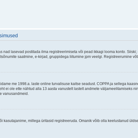
üsimused
as nad lasevad postitada ilma registreerimiseta või pead ikkagi looma konto. Siiski;
rivaatsõnumite saatmine, e-kirjad, gruppidega liitumine jpm veelgi. Registreerumine 
 täidame me 1998.a. laste online turvalisuse kaitse seadust. COPPA ja sellega kaa
leht ei ole ette nähtud alla 13 aasta vanustelt lastelt andmete väljameelitamiseks 
akse vanusandmeid.
õi kasutajanime, millega üritasid registreeruda. Omanik võib olla keelustanud ülds