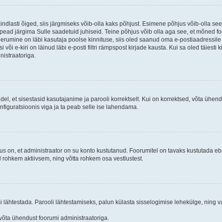
kindlasti õiged, siis järgmiseks võib-olla kaks põhjust. Esimene põhjus võib-olla s
iis pead järgima Sulle saadetuid juhiseid. Teine põhjus võib olla aga see, et mõned f
treerumine on läbi kasutaja poolse kinnituse, siis oled saanud oma e-postiaadressile ki
või e-kiri on läinud läbi e-posti filtri rämpspost kirjade kausta. Kui sa oled täiesti 
nistraatoriga.
ndel, et sisestasid kasutajanime ja parooli korrektselt. Kui on korrektsed, võta ühe
nfiguratsioonis viga ja ta peab selle ise lahendama.
us on, et administraator on su konto kustutanud. Foorumitel on tavaks kustutada e
al rohkem aktiivsem, ning võtta rohkem osa vestlustest.
si lähtestada. Parooli lähtestamiseks, palun külasta sisselogimise lehekülge, ning v
un võta ühendust foorumi administraatoriga.