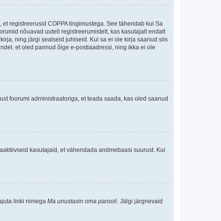
ee, et registreerusid COPPA tingimustega. See tähendab kui Sa
oorumid nõuavad uutelt registreerumistelt, kas kasutajalt endalt
rja, ning järgi sealseid juhiseid. Kui sa ei ole kirja saanud siis
kindel, et oled pannud õige e-postiaadressi, ning ikka ei ole
ndust foorumi administraatoriga, et teada saada, kas oled saanud
baaktiivseid kasutajaid, et vähendada andmebaasi suurust. Kui
ajuta linki nimega
Ma unustasin oma parooli
. Jälgi järgnevaid