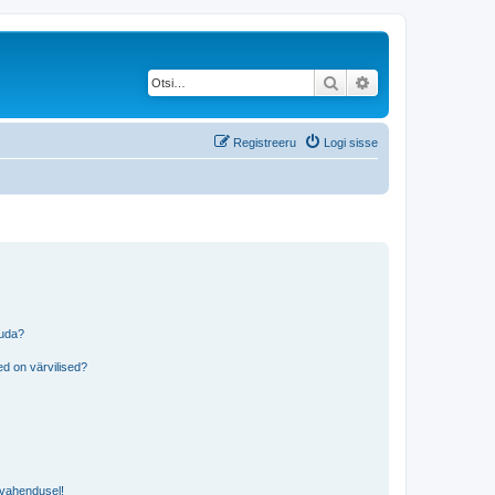
Otsi
Täiendatud otsing
Registreeru
Logi sisse
tuda?
?
d on värvilised?
i vahendusel!