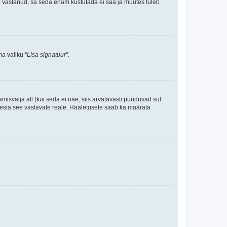
le vastanud, sa seda enam kustutada ei saa ja muutes tuleb
ama valiku
"Lisa signatuur"
.
amisvälja all (kui seda ei näe, siis arvatavasti puuduvad sul
isesta see vastavale reale. Hääletusele saab ka määrata