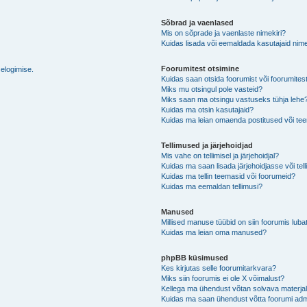
Sõbrad ja vaenlased
Mis on sõprade ja vaenlaste nimekiri?
Kuidas lisada või eemaldada kasutajaid nime
Foorumitest otsimine
selogimise.
Kuidas saan otsida foorumist või foorumites
Miks mu otsingul pole vasteid?
Miks saan ma otsingu vastuseks tühja lehe
Kuidas ma otsin kasutajaid?
Kuidas ma leian omaenda postitused või t
Tellimused ja järjehoidjad
Mis vahe on tellimisel ja järjehoidjal?
Kuidas ma saan lisada järjehoidjasse või tel
Kuidas ma tellin teemasid või foorumeid?
Kuidas ma eemaldan tellimusi?
Manused
Millised manuse tüübid on siin foorumis luba
Kuidas ma leian oma manused?
phpBB küsimused
Kes kirjutas selle foorumitarkvara?
Miks siin foorumis ei ole X võimalust?
Kellega ma ühendust võtan solvava materjali 
Kuidas ma saan ühendust võtta foorumi adm