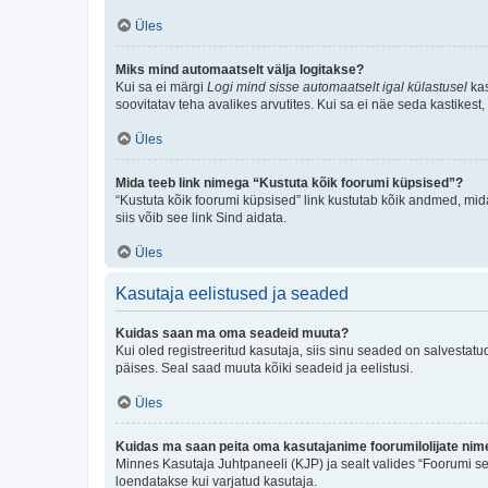
Üles
Miks mind automaatselt välja logitakse?
Kui sa ei märgi
Logi mind sisse automaatselt igal külastusel
kas
soovitatav teha avalikes arvutites. Kui sa ei näe seda kastikest
Üles
Mida teeb link nimega “Kustuta kõik foorumi küpsised”?
“Kustuta kõik foorumi küpsised” link kustutab kõik andmed, mid
siis võib see link Sind aidata.
Üles
Kasutaja eelistused ja seaded
Kuidas saan ma oma seadeid muuta?
Kui oled registreeritud kasutaja, siis sinu seaded on salvestat
päises. Seal saad muuta kõiki seadeid ja eelistusi.
Üles
Kuidas ma saan peita oma kasutajanime foorumilolijate nime
Minnes Kasutaja Juhtpaneeli (KJP) ja sealt valides “Foorumi se
loendatakse kui varjatud kasutaja.