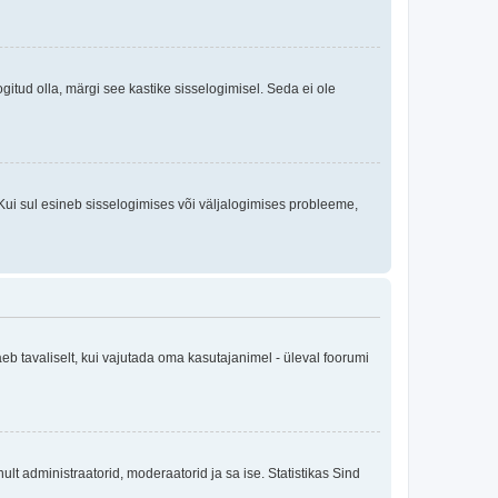
logitud olla, märgi see kastike sisselogimisel. Seda ei ole
Kui sul esineb sisselogimises või väljalogimises probleeme,
eb tavaliselt, kui vajutada oma kasutajanimel - üleval foorumi
inult administraatorid, moderaatorid ja sa ise. Statistikas Sind