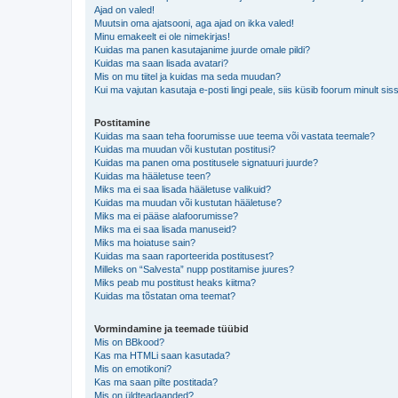
Ajad on valed!
Muutsin oma ajatsooni, aga ajad on ikka valed!
Minu emakeelt ei ole nimekirjas!
Kuidas ma panen kasutajanime juurde omale pildi?
Kuidas ma saan lisada avatari?
Mis on mu tiitel ja kuidas ma seda muudan?
Kui ma vajutan kasutaja e-posti lingi peale, siis küsib foorum minult sis
Postitamine
Kuidas ma saan teha foorumisse uue teema või vastata teemale?
Kuidas ma muudan või kustutan postitusi?
Kuidas ma panen oma postitusele signatuuri juurde?
Kuidas ma hääletuse teen?
Miks ma ei saa lisada hääletuse valikuid?
Kuidas ma muudan või kustutan hääletuse?
Miks ma ei pääse alafoorumisse?
Miks ma ei saa lisada manuseid?
Miks ma hoiatuse sain?
Kuidas ma saan raporteerida postitusest?
Milleks on “Salvesta” nupp postitamise juures?
Miks peab mu postitust heaks kiitma?
Kuidas ma tõstatan oma teemat?
Vormindamine ja teemade tüübid
Mis on BBkood?
Kas ma HTMLi saan kasutada?
Mis on emotikoni?
Kas ma saan pilte postitada?
Mis on üldteadaanded?