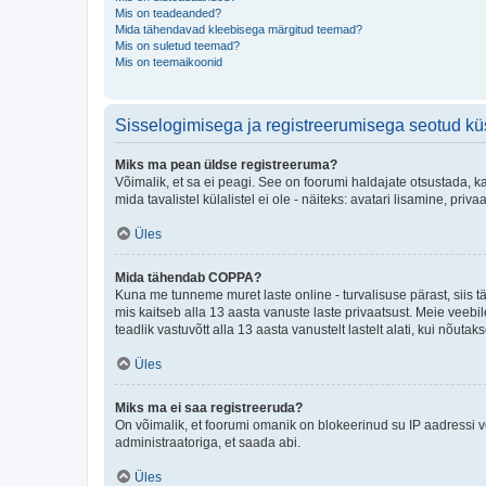
Mis on teadeanded?
Mida tähendavad kleebisega märgitud teemad?
Mis on suletud teemad?
Mis on teemaikoonid
Sisselogimisega ja registreerumisega seotud k
Miks ma pean üldse registreeruma?
Võimalik, et sa ei peagi. See on foorumi haldajate otsustada, k
mida tavalistel külalistel ei ole - näiteks: avatari lisamine, p
Üles
Mida tähendab COPPA?
Kuna me tunneme muret laste online - turvalisuse pärast, siis
mis kaitseb alla 13 aasta vanuste laste privaatsust. Meie veebi
teadlik vastuvõtt alla 13 aasta vanustelt lastelt alati, kui nõut
Üles
Miks ma ei saa registreeruda?
On võimalik, et foorumi omanik on blokeerinud su IP aadressi v
administraatoriga, et saada abi.
Üles