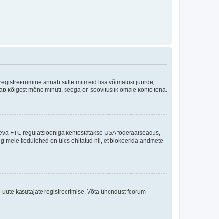
 registreerumine annab sulle mitmeid lisa võimalusi juurde,
võtab kõigest mõne minuti, seega on soovituslik omale konto teha.
sneva FTC regulatsiooniga kehtestatakse USA föderaalseadus,
ning meie kodulehed on üles ehitatud nii, et blokeerida andmete
e uute kasutajate registreerimise. Võta ühendust foorum