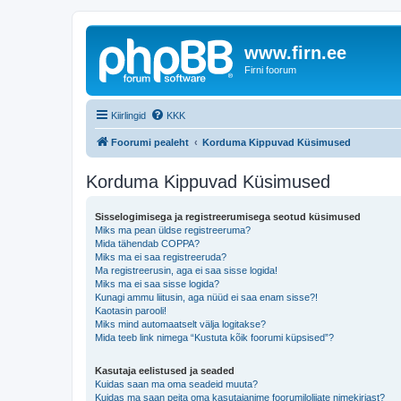
www.firn.ee
Firni foorum
Kiirlingid
KKK
Foorumi pealeht
Korduma Kippuvad Küsimused
Korduma Kippuvad Küsimused
Sisselogimisega ja registreerumisega seotud küsimused
Miks ma pean üldse registreeruma?
Mida tähendab COPPA?
Miks ma ei saa registreeruda?
Ma registreerusin, aga ei saa sisse logida!
Miks ma ei saa sisse logida?
Kunagi ammu liitusin, aga nüüd ei saa enam sisse?!
Kaotasin parooli!
Miks mind automaatselt välja logitakse?
Mida teeb link nimega “Kustuta kõik foorumi küpsised”?
Kasutaja eelistused ja seaded
Kuidas saan ma oma seadeid muuta?
Kuidas ma saan peita oma kasutajanime foorumilolijate nimekirjast?