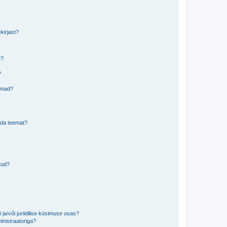
kirjast?
t?
?
eemad?
lida teemat?
tud?
ja/või juriidilise küsimuse osas?
inistraatoriga?