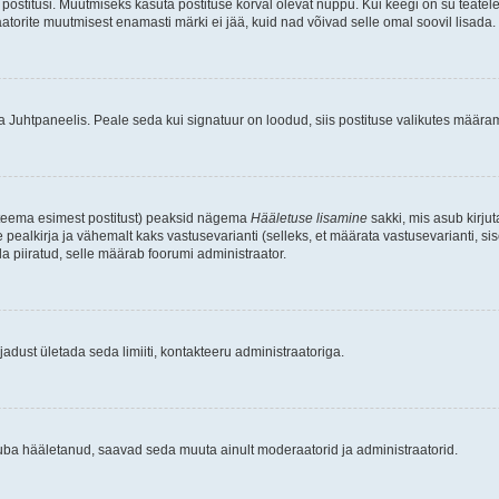
postitusi. Muutmiseks kasuta postituse kõrval olevat nuppu. Kui keegi on su teate
raatorite muutmisest enamasti märki ei jää, kuid nad võivad selle omal soovil lisada.
ma Juhtpaneelis. Peale seda kui signatuur on loodud, siis postituse valikutes määr
d teema esimest postitust) peaksid nägema
Hääletuse lisamine
sakki, mis asub kirjut
ealkirja ja vähemalt kaks vastusevarianti (selleks, et määrata vastusevarianti, s
la piiratud, selle määrab foorumi administraator.
adust ületada seda limiiti, kontakteeru administraatoriga.
juba hääletanud, saavad seda muuta ainult moderaatorid ja administraatorid.