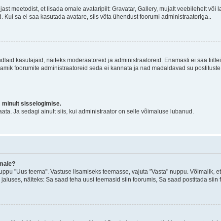
jast meetodist, et lisada omale avataripilt: Gravatar, Gallery, mujalt veebilehelt võ
d. Kui sa ei saa kasutada avatare, siis võta ühendust foorumi administraatoriga..
d kindlaid kasutajaid, näiteks moderaatoreid ja administraatoreid. Enamasti ei saa tii
. Enamik foorumite administraatoreid seda ei kannata ja nad madaldavad su postituste
m minult sisselogimise.
ata. Ja sedagi ainult siis, kui administraator on selle võimaluse lubanud.
emale?
ppu "Uus teema". Vastuse lisamiseks teemasse, vajuta "Vasta" nuppu. Võimalik, et s
 jaluses, näiteks: Sa saad teha uusi teemasid siin foorumis, Sa saad postitada siin