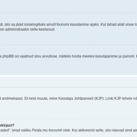
ti, siis sa jääd sisselogituks ainult foorumi kasutamise ajaks. Kui tahad alati sisse 
, on administraator selle keelanud.
a phpBB on saatnud sinu arvutisse, näiteks hoida meeles kasutajanime ja parooli. 
ud andmebaasi. Et neid muuta, mine Kasutaja Juhtpaneeli (KJP); Linki KJP lehele nä
kirjast?
aded”, leiad valiku
Peida mu foorumil olek
. Kui aktiveerid selle, siis näevad sind a