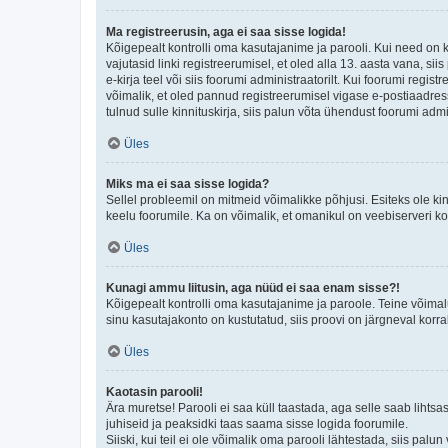
Ma registreerusin, aga ei saa sisse logida!
Kõigepealt kontrolli oma kasutajanime ja parooli. Kui need on 
vajutasid linki registreerumisel, et oled alla 13. aasta vana, s
e-kirja teel või siis foorumi administraatorilt. Kui foorumi regis
võimalik, et oled pannud registreerumisel vigase e-postiaadressi 
tulnud sulle kinnituskirja, siis palun võta ühendust foorumi admi
Üles
Miks ma ei saa sisse logida?
Sellel probleemil on mitmeid võimalikke põhjusi. Esiteks ole ki
keelu foorumile. Ka on võimalik, et omanikul on veebiserveri ko
Üles
Kunagi ammu liitusin, aga nüüd ei saa enam sisse?!
Kõigepealt kontrolli oma kasutajanime ja paroole. Teine võimal
sinu kasutajakonto on kustutatud, siis proovi on järgneval korr
Üles
Kaotasin parooli!
Ära muretse! Parooli ei saa küll taastada, aga selle saab lihtsa
juhiseid ja peaksidki taas saama sisse logida foorumile.
Siiski, kui teil ei ole võimalik oma parooli lähtestada, siis pal