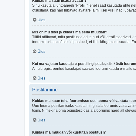
Kuidas ma saan lisada avatari?
Sinu kasutaja juhtpaneeli “Profiili” lehel saad kasutada ühte nel
otsustada, kas nad lubavad avatare ja millisel viisil nad lubava
Üles
Mis on mu tiitel ja kuidas ma seda muudan?
Tiitlid näitavad, mitu postitust oled teinud või identfitseeriva
foorumit, tehes mõttetuid postitusi, et tiitlit kõrgemaks saada
Üles
Kui ma vajutan kasutaja e-posti lingi peale, siis küsib fooru
Ainult registreeritud kasutajad saavad foorumi kaudu e-maile sa
Üles
Postitamine
Kuidas ma saan teha foorumisse uue teema või vastata te
Uue teema postitamiseks kasuta mingis alafoorumis vastavat nu
toimi. Nimekirja oma õigustest igas alafoorumis näed all olevas
Üles
Kuidas ma muudan või kustutan postitusi?