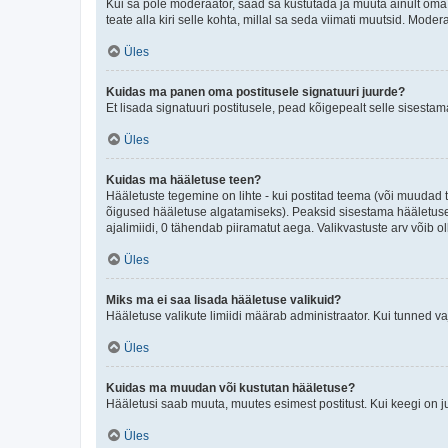
Kui sa pole moderaator, saad sa kustutada ja muuta ainult oma 
teate alla kiri selle kohta, millal sa seda viimati muutsid. Mode
Üles
Kuidas ma panen oma postitusele signatuuri juurde?
Et lisada signatuuri postitusele, pead kõigepealt selle sisesta
Üles
Kuidas ma hääletuse teen?
Hääletuste tegemine on lihte - kui postitad teema (või muuda
õigused hääletuse algatamiseks). Peaksid sisestama hääletuse p
ajalimiidi, 0 tähendab piiramatut aega. Valikvastuste arv võib ol
Üles
Miks ma ei saa lisada hääletuse valikuid?
Hääletuse valikute limiidi määrab administraator. Kui tunned vaj
Üles
Kuidas ma muudan või kustutan hääletuse?
Hääletusi saab muuta, muutes esimest postitust. Kui keegi on 
Üles