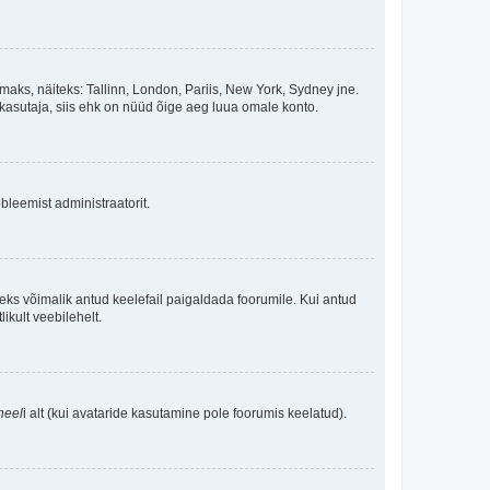
maks, näiteks: Tallinn, London, Pariis, New York, Sydney jne.
kasutaja, siis ehk on nüüd õige aeg luua omale konto.
bleemist administraatorit.
oleks võimalik antud keelefail paigaldada foorumile. Kui antud
ikult veebilehelt.
neel
i alt (kui avataride kasutamine pole foorumis keelatud).