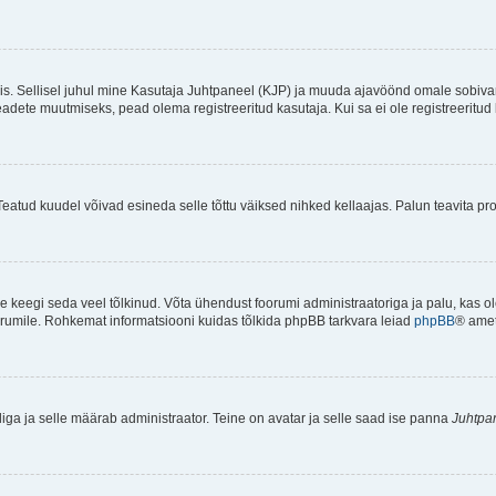
ndis. Sellisel juhul mine Kasutaja Juhtpaneel (KJP) ja muuda ajavöönd omale sobiva
ete muutmiseks, pead olema registreeritud kasutaja. Kui sa ei ole registreeritud 
Teatud kuudel võivad esineda selle tõttu väiksed nihked kellaajas. Palun teavita pro
ole keegi seda veel tõlkinud. Võta ühendust foorumi administraatoriga ja palu, kas 
foorumile. Rohkemat informatsiooni kuidas tõlkida phpBB tarkvara leiad
phpBB
® ametl
tliga ja selle määrab administraator. Teine on avatar ja selle saad ise panna
Juhtpa