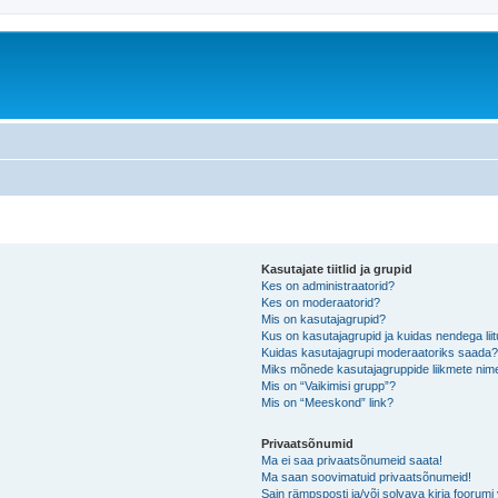
Kasutajate tiitlid ja grupid
Kes on administraatorid?
Kes on moderaatorid?
Mis on kasutajagrupid?
Kus on kasutajagrupid ja kuidas nendega lii
Kuidas kasutajagrupi moderaatoriks saada
Miks mõnede kasutajagruppide liikmete nime
Mis on “Vaikimisi grupp”?
Mis on “Meeskond” link?
Privaatsõnumid
Ma ei saa privaatsõnumeid saata!
Ma saan soovimatuid privaatsõnumeid!
Sain rämpsposti ja/või solvava kirja foorum