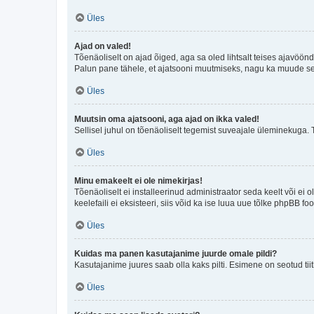
Üles
Ajad on valed!
Tõenäoliselt on ajad õiged, aga sa oled lihtsalt teises ajavöö
Palun pane tähele, et ajatsooni muutmiseks, nagu ka muude sead
Üles
Muutsin oma ajatsooni, aga ajad on ikka valed!
Sellisel juhul on tõenäoliselt tegemist suveajale üleminekuga. 
Üles
Minu emakeelt ei ole nimekirjas!
Tõenäoliselt ei installeerinud administraator seda keelt või ei 
keelefaili ei eksisteeri, siis võid ka ise luua uue tõlke phpBB 
Üles
Kuidas ma panen kasutajanime juurde omale pildi?
Kasutajanime juures saab olla kaks pilti. Esimene on seotud tii
Üles