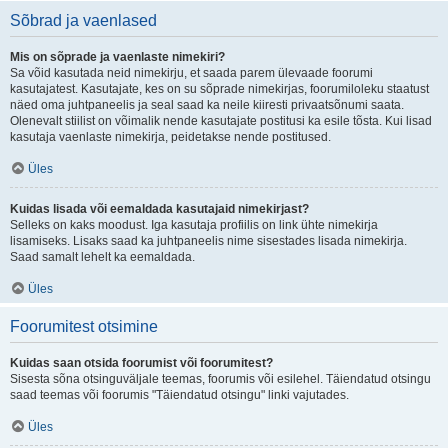
Sõbrad ja vaenlased
Mis on sõprade ja vaenlaste nimekiri?
Sa võid kasutada neid nimekirju, et saada parem ülevaade foorumi
kasutajatest. Kasutajate, kes on su sõprade nimekirjas, foorumiloleku staatust
näed oma juhtpaneelis ja seal saad ka neile kiiresti privaatsõnumi saata.
Olenevalt stiilist on võimalik nende kasutajate postitusi ka esile tõsta. Kui lisad
kasutaja vaenlaste nimekirja, peidetakse nende postitused.
Üles
Kuidas lisada või eemaldada kasutajaid nimekirjast?
Selleks on kaks moodust. Iga kasutaja profiilis on link ühte nimekirja
lisamiseks. Lisaks saad ka juhtpaneelis nime sisestades lisada nimekirja.
Saad samalt lehelt ka eemaldada.
Üles
Foorumitest otsimine
Kuidas saan otsida foorumist või foorumitest?
Sisesta sõna otsinguväljale teemas, foorumis või esilehel. Täiendatud otsingu
saad teemas või foorumis "Täiendatud otsingu" linki vajutades.
Üles