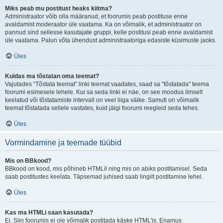
Miks peab mu postitust heaks kiitma?
Administraator võib olla määranud, et foorumis peab postituse enne
avaldamist moderaator üle vaatama. Ka on võimalik, et administraator on
pannud sind sellesse kasutajate gruppi, kelle postitusi peab enne avaldamist
üle vaatama. Palun võta ühendust administraatoriga edasiste küsimuste jaoks.
Üles
Kuidas ma tõstatan oma teemat?
Vajutades “Tõstata teemat” linki teemat vaadates, saad sa "tõstatada" teema
foorumi esimesele lehele. Kui sa seda linki ei näe, on see moodus ilmselt
keelatud või tõstatamiste intervall on veel liiga väike. Samuti on võimalik
teemat tõstatada sellele vastates, kuid jälgi foorumi reegleid seda tehes.
Üles
Vormindamine ja teemade tüübid
Mis on BBkood?
BBkood on kood, mis põhineb HTMLil ning mis on abiks postitamisel. Seda
saab postitustes keelata. Täpsemad juhised saab lingilt postitamise lehel.
Üles
Kas ma HTMLi saan kasutada?
Ei. Siin foorumis ei ole võimalik postitada käske HTML'is. Enamus