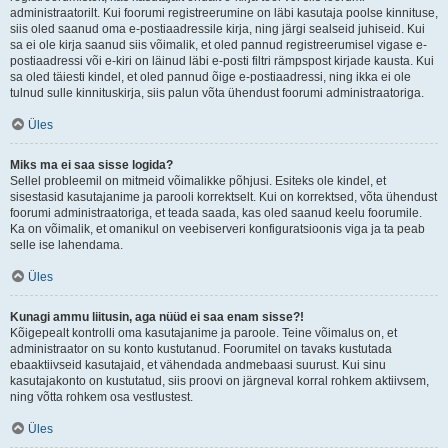
administraatorilt. Kui foorumi registreerumine on läbi kasutaja poolse kinnituse,
siis oled saanud oma e-postiaadressile kirja, ning järgi sealseid juhiseid. Kui
sa ei ole kirja saanud siis võimalik, et oled pannud registreerumisel vigase e-
postiaadressi või e-kiri on läinud läbi e-posti filtri rämpspost kirjade kausta. Kui
sa oled täiesti kindel, et oled pannud õige e-postiaadressi, ning ikka ei ole
tulnud sulle kinnituskirja, siis palun võta ühendust foorumi administraatoriga.
Üles
Miks ma ei saa sisse logida?
Sellel probleemil on mitmeid võimalikke põhjusi. Esiteks ole kindel, et
sisestasid kasutajanime ja parooli korrektselt. Kui on korrektsed, võta ühendust
foorumi administraatoriga, et teada saada, kas oled saanud keelu foorumile.
Ka on võimalik, et omanikul on veebiserveri konfiguratsioonis viga ja ta peab
selle ise lahendama.
Üles
Kunagi ammu liitusin, aga nüüd ei saa enam sisse?!
Kõigepealt kontrolli oma kasutajanime ja paroole. Teine võimalus on, et
administraator on su konto kustutanud. Foorumitel on tavaks kustutada
ebaaktiivseid kasutajaid, et vähendada andmebaasi suurust. Kui sinu
kasutajakonto on kustutatud, siis proovi on järgneval korral rohkem aktiivsem,
ning võtta rohkem osa vestlustest.
Üles