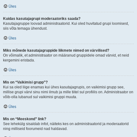
Üles
Kuidas kasutajagrupi moderaatoriks saada?
Kasutajagruppe loovad administraatorid. Kui oled huvitatud grupi loomisest,
siis võta temaga ühendust.
Üles
Miks mõnede kasutajagruppide liikmete nimed on värvilised?
On võimalik, et administraator on määranud gruppidele omad värvid, et neid
kergemini eristada.
Üles
Mis on “Vaikimisi grupp”?
Kui sa oled liige enamas kui ühes kasutajagrupis, on vaikimisi grupp see,
millise grupi värvi sinu nimi ilmub ja mille tiitel sul profiilis on. Administraator on
võib-olla lubanud sul vaikimisi gruppi muuta.
Üles
Mis on “Meeskond” link?
See lehekülg sisaldab infot, näiteks kes on administraatorid ja moderaatorid
ning milliseid foorumeid nad haldavad.