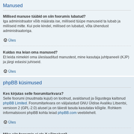
Manused
Millised manuse tüübid on siin foorumis lubatud?
Iga administraator võib määrata ise, milliseid tüüpe manuseid ta lubab ja
milliseid mitte. Kui pole kindel, millised on lubatud, võta ühendust
administraatoriga.
Üles
Kuidas ma leian oma manused?
Et leida nimekiri oma üleslaaditud manustest, mine kasutaja juhtpaneeli (KJP)
ja järgi edasisi juhiseid.
Üles
phpBB küsimused
Kes kirjutas selle foorumitarkvara?
Selle foorumi (muutmata kujul) on tootnud, avaldanud ja õigustega kaitsnud
phpBB Limited
. Foorumitarkvara on väljalastud GNU Üldise Avaliku Litsentsi,
versioon 2 (GPL-2.0) alusel ja on täiesti tasuta kasutatav kõigile. Rohkem
informatsiooni phpBB kohta leiad
phpBB.com
veebilehelt.
Üles