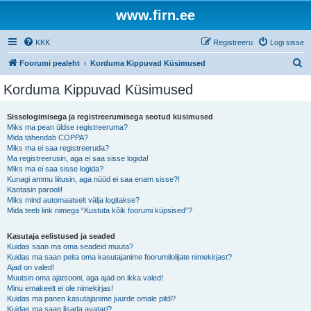
www.firn.ee
KKK
Registreeru
Logi sisse
O
Foorumi pealeht
Korduma Kippuvad Küsimused
t
Korduma Kippuvad Küsimused
s
i
Sisselogimisega ja registreerumisega seotud küsimused
Miks ma pean üldse registreeruma?
Mida tähendab COPPA?
Miks ma ei saa registreeruda?
Ma registreerusin, aga ei saa sisse logida!
Miks ma ei saa sisse logida?
Kunagi ammu liitusin, aga nüüd ei saa enam sisse?!
Kaotasin parooli!
Miks mind automaatselt välja logitakse?
Mida teeb link nimega “Kustuta kõik foorumi küpsised”?
Kasutaja eelistused ja seaded
Kuidas saan ma oma seadeid muuta?
Kuidas ma saan peita oma kasutajanime foorumilolijate nimekirjast?
Ajad on valed!
Muutsin oma ajatsooni, aga ajad on ikka valed!
Minu emakeelt ei ole nimekirjas!
Kuidas ma panen kasutajanime juurde omale pildi?
Kuidas ma saan lisada avatari?