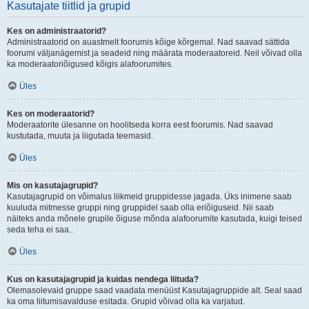
Kasutajate tiitlid ja grupid
Kes on administraatorid?
Administraatorid on auastmelt foorumis kõige kõrgemal. Nad saavad sättida
foorumi väljanägemist ja seadeid ning määrata moderaatoreid. Neil võivad olla
ka moderaatoriõigused kõigis alafoorumites.
Üles
Kes on moderaatorid?
Moderaatorite ülesanne on hoolitseda korra eest foorumis. Nad saavad
kustutada, muuta ja liigutada teemasid.
Üles
Mis on kasutajagrupid?
Kasutajagrupid on võimalus liikmeid gruppidesse jagada. Üks inimene saab
kuuluda mitmesse gruppi ning gruppidel saab olla eriõiguseid. Nii saab
näiteks anda mõnele grupile õiguse mõnda alafoorumite kasutada, kuigi teised
seda teha ei saa..
Üles
Kus on kasutajagrupid ja kuidas nendega liituda?
Olemasolevaid gruppe saad vaadata menüüst Kasutajagruppide alt. Seal saad
ka oma liitumisavalduse esitada. Grupid võivad olla ka varjatud.