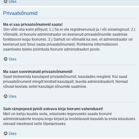
Üles
Privaatsõnumid
Ma ei saa privaatsõnumeid saata!
Siin võib olla kolm põhjust; 1.) Sa ei ole registreerunud ja / või sisseloginud. 2.)
Võimalik, et foorumi administraator on keelanud privaatsõnumite saatmise
funktsiooni kogu foorumis. 3.) Samuti on võimalik ka see, et administraator on
keelanud just Sinul saata privaatsõnumeid. Rohkema informatsiooni
saamiseks tuleks pöörduda foorumi administraatori poole.
Üles
Ma saan soovimatuid privaatsõnumeid!
Saad blokeerida kasutajaid privaatsõnumid, kasutades reegleid. Kui saad
privaatsõnumeid mingilt kindlalt kasutajalt, teavita administraatorit; Nemad
võivad keelata sellel kasutajal sõnumite saatmise.
Üles
Sain rämpsposti ja/või solvava kirja foorumi vahendusel!
Meil on kahju kuulda seda, edasiseks tegevuseks saada foorumi
administraatorile koopia kogu kirjast ja loodetavasti kasutab ta enda käsutuses
olevaid meetmeid selle lõpetamiseks.
Üles