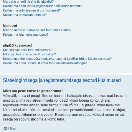
Mis vahe on tellimisel ja järjehoidjal?
Kuidas ma saan lisada järjehoidjasse või tellida teemat?
Kuidas ma tellin teemasid või foorumeid?
Kuidas ma eemaldan tellimusi?
Manused
Millised manuse tüübid on siin foorumis lubatud?
Kuidas ma leian oma manused?
phpBB küsimused
Kes kirjutas selle foorumitarkvara?
Miks siin foorumis ei ole X võimalust?
Kellega ma ühendust võtan solvava materjali ja/või juriidilise küsimuse osas?
Kuidas ma saan ühendust võtta foorumi administraatoriga?
Sisselogimisega ja registreerumisega seotud küsimused
Miks ma pean üldse registreeruma?
Võimalik, et sa ei peagi. See on foorumi haldajate otsustada, kas nad lasevad
postitada ilma registreerimiseta või pead ikkagi looma konto. Siiski;
registreerumine annab sulle mitmeid lisa võimalusi juurde, mida tavalistel
külalistel ei ole - näiteks: avatari lisamine, privaatsõnumite saatmine, e-kirjad,
gruppidega liitumine jpm veelgi. Registreerumine võtab kõigest mõne minuti,
seega on soovituslik omale konto teha.
Üles