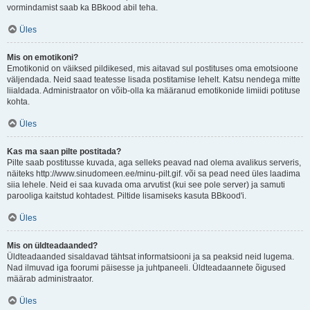
vormindamist saab ka BBkood abil teha.
Üles
Mis on emotikoni?
Emotikonid on väiksed pildikesed, mis aitavad sul postituses oma emotsioone
väljendada. Neid saad teatesse lisada postitamise lehelt. Katsu nendega mitte
liialdada. Administraator on võib-olla ka määranud emotikonide limiidi potituse
kohta.
Üles
Kas ma saan pilte postitada?
Pilte saab postitusse kuvada, aga selleks peavad nad olema avalikus serveris,
näiteks http://www.sinudomeen.ee/minu-pilt.gif. või sa pead need üles laadima
siia lehele. Neid ei saa kuvada oma arvutist (kui see pole server) ja samuti
parooliga kaitstud kohtadest. Piltide lisamiseks kasuta BBkood'i.
Üles
Mis on üldteadaanded?
Üldteadaanded sisaldavad tähtsat informatsiooni ja sa peaksid neid lugema.
Nad ilmuvad iga foorumi päisesse ja juhtpaneeli. Üldteadaannete õigused
määrab administraator.
Üles