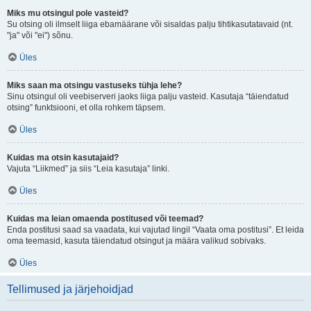
Miks mu otsingul pole vasteid?
Su otsing oli ilmselt liiga ebamäärane või sisaldas palju tihtikasutatavaid (nt.
"ja" või "ei") sõnu.
Üles
Miks saan ma otsingu vastuseks tühja lehe?
Sinu otsingul oli veebiserveri jaoks liiga palju vasteid. Kasutaja “täiendatud
otsing” funktsiooni, et olla rohkem täpsem.
Üles
Kuidas ma otsin kasutajaid?
Vajuta “Liikmed” ja siis “Leia kasutaja” linki.
Üles
Kuidas ma leian omaenda postitused või teemad?
Enda postitusi saad sa vaadata, kui vajutad lingil “Vaata oma postitusi”. Et leida
oma teemasid, kasuta täiendatud otsingut ja määra valikud sobivaks.
Üles
Tellimused ja järjehoidjad