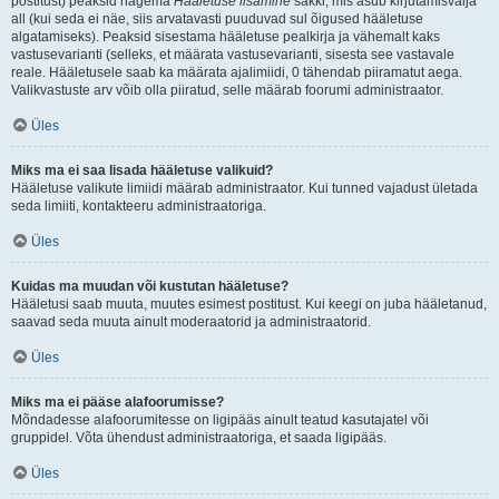
postitust) peaksid nägema
Hääletuse lisamine
sakki, mis asub kirjutamisvälja
all (kui seda ei näe, siis arvatavasti puuduvad sul õigused hääletuse
algatamiseks). Peaksid sisestama hääletuse pealkirja ja vähemalt kaks
vastusevarianti (selleks, et määrata vastusevarianti, sisesta see vastavale
reale. Hääletusele saab ka määrata ajalimiidi, 0 tähendab piiramatut aega.
Valikvastuste arv võib olla piiratud, selle määrab foorumi administraator.
Üles
Miks ma ei saa lisada hääletuse valikuid?
Hääletuse valikute limiidi määrab administraator. Kui tunned vajadust ületada
seda limiiti, kontakteeru administraatoriga.
Üles
Kuidas ma muudan või kustutan hääletuse?
Hääletusi saab muuta, muutes esimest postitust. Kui keegi on juba hääletanud,
saavad seda muuta ainult moderaatorid ja administraatorid.
Üles
Miks ma ei pääse alafoorumisse?
Mõndadesse alafoorumitesse on ligipääs ainult teatud kasutajatel või
gruppidel. Võta ühendust administraatoriga, et saada ligipääs.
Üles