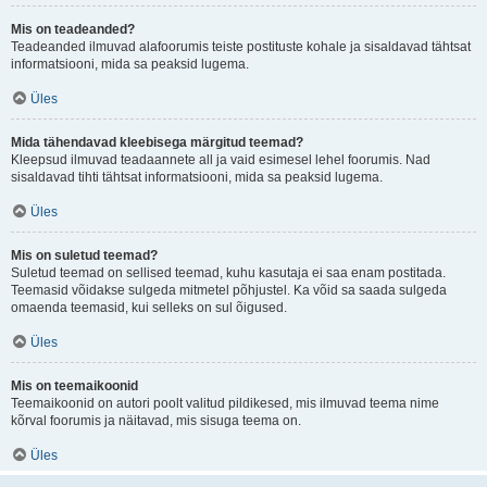
Mis on teadeanded?
Teadeanded ilmuvad alafoorumis teiste postituste kohale ja sisaldavad tähtsat
informatsiooni, mida sa peaksid lugema.
Üles
Mida tähendavad kleebisega märgitud teemad?
Kleepsud ilmuvad teadaannete all ja vaid esimesel lehel foorumis. Nad
sisaldavad tihti tähtsat informatsiooni, mida sa peaksid lugema.
Üles
Mis on suletud teemad?
Suletud teemad on sellised teemad, kuhu kasutaja ei saa enam postitada.
Teemasid võidakse sulgeda mitmetel põhjustel. Ka võid sa saada sulgeda
omaenda teemasid, kui selleks on sul õigused.
Üles
Mis on teemaikoonid
Teemaikoonid on autori poolt valitud pildikesed, mis ilmuvad teema nime
kõrval foorumis ja näitavad, mis sisuga teema on.
Üles