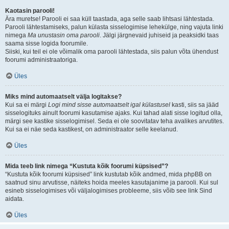
Kaotasin parooli!
Ära muretse! Parooli ei saa küll taastada, aga selle saab lihtsasi lähtestada.
Parooli lähtestamiseks, palun külasta sisselogimise lehekülge, ning vajuta linki
nimega
Ma unustasin oma parooli
. Jälgi järgnevaid juhiseid ja peaksidki taas
saama sisse logida foorumile.
Siiski, kui teil ei ole võimalik oma parooli lähtestada, siis palun võta ühendust
foorumi administraatoriga.
Üles
Miks mind automaatselt välja logitakse?
Kui sa ei märgi
Logi mind sisse automaatselt igal külastusel
kasti, siis sa jääd
sisselogituks ainult foorumi kasutamise ajaks. Kui tahad alati sisse logitud olla,
märgi see kastike sisselogimisel. Seda ei ole soovitatav teha avalikes arvutites.
Kui sa ei näe seda kastikest, on administraator selle keelanud.
Üles
Mida teeb link nimega “Kustuta kõik foorumi küpsised”?
“Kustuta kõik foorumi küpsised” link kustutab kõik andmed, mida phpBB on
saatnud sinu arvutisse, näiteks hoida meeles kasutajanime ja parooli. Kui sul
esineb sisselogimises või väljalogimises probleeme, siis võib see link Sind
aidata.
Üles