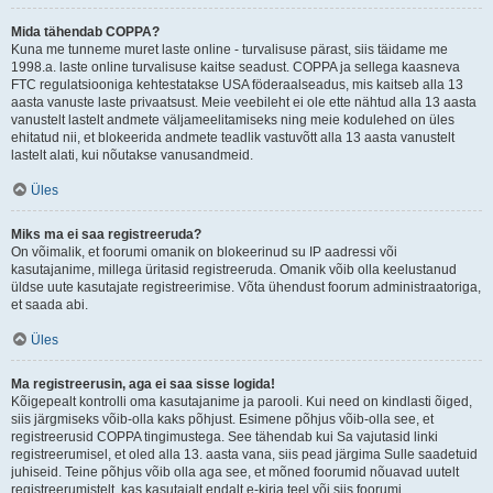
Mida tähendab COPPA?
Kuna me tunneme muret laste online - turvalisuse pärast, siis täidame me
1998.a. laste online turvalisuse kaitse seadust. COPPA ja sellega kaasneva
FTC regulatsiooniga kehtestatakse USA föderaalseadus, mis kaitseb alla 13
aasta vanuste laste privaatsust. Meie veebileht ei ole ette nähtud alla 13 aasta
vanustelt lastelt andmete väljameelitamiseks ning meie kodulehed on üles
ehitatud nii, et blokeerida andmete teadlik vastuvõtt alla 13 aasta vanustelt
lastelt alati, kui nõutakse vanusandmeid.
Üles
Miks ma ei saa registreeruda?
On võimalik, et foorumi omanik on blokeerinud su IP aadressi või
kasutajanime, millega üritasid registreeruda. Omanik võib olla keelustanud
üldse uute kasutajate registreerimise. Võta ühendust foorum administraatoriga,
et saada abi.
Üles
Ma registreerusin, aga ei saa sisse logida!
Kõigepealt kontrolli oma kasutajanime ja parooli. Kui need on kindlasti õiged,
siis järgmiseks võib-olla kaks põhjust. Esimene põhjus võib-olla see, et
registreerusid COPPA tingimustega. See tähendab kui Sa vajutasid linki
registreerumisel, et oled alla 13. aasta vana, siis pead järgima Sulle saadetuid
juhiseid. Teine põhjus võib olla aga see, et mõned foorumid nõuavad uutelt
registreerumistelt, kas kasutajalt endalt e-kirja teel või siis foorumi