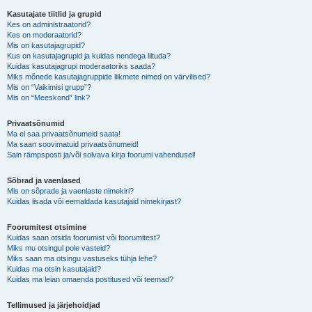
Kasutajate tiitlid ja grupid
Kes on administraatorid?
Kes on moderaatorid?
Mis on kasutajagrupid?
Kus on kasutajagrupid ja kuidas nendega liituda?
Kuidas kasutajagrupi moderaatoriks saada?
Miks mõnede kasutajagruppide liikmete nimed on värvilised?
Mis on “Vaikimisi grupp”?
Mis on “Meeskond” link?
Privaatsõnumid
Ma ei saa privaatsõnumeid saata!
Ma saan soovimatuid privaatsõnumeid!
Sain rämpsposti ja/või solvava kirja foorumi vahendusel!
Sõbrad ja vaenlased
Mis on sõprade ja vaenlaste nimekiri?
Kuidas lisada või eemaldada kasutajaid nimekirjast?
Foorumitest otsimine
Kuidas saan otsida foorumist või foorumitest?
Miks mu otsingul pole vasteid?
Miks saan ma otsingu vastuseks tühja lehe?
Kuidas ma otsin kasutajaid?
Kuidas ma leian omaenda postitused või teemad?
Tellimused ja järjehoidjad