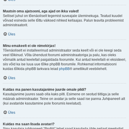
Muutsin oma ajatsooni, aga ajad on ikka valed!
Sellisel juhul on tõenäoliselt tegemist suveajale üleminekuga. Teatud kuudel
võivad esineda selle tõttu väiksed nihked kellaajas. Palun teavita probleemist
administraatorit.
Üles
Minu emakeelt ei ole nimekirjas!
Tõenäoliselt ei installeerinud administraator seda keelt või ei ole keegi seda
veel tõlkinud. Võta ühendust foorumi administraatoriga ja palu, kas oleks
võimalik antud keelefail paigaldada foorumile. Kui antud keelefaili ei eksisteeri,
siis võid ka ise luua uue tõlke phpBB foorumile. Rohkemat informatsiooni
kuidas tõlkida phpBB tarkvara leiad
phpBB
® ametlikult veebilehelt.
Üles
Kuidas ma panen kasutajanime juurde omale pildi?
Kasutajanime juures saab olla kaks pilti. Esimene on seotud tiitliga ja selle
määrab administraator. Teine on avatar ja selle saad ise panna
Juhtpaneel
i alt
(kui avataride kasutamine pole foorumis keelatud).
Üles
Kuidas ma saan lisada avatari?
Sinu kasutaja juhtpaneeli “Profiili” lehel saad kasutada ühte neljast meetodist,