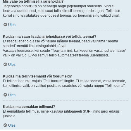
Mis vahe on tellimisel ja järjehoidjal?
Järjehoidja phpBB3's on peaaegu nagu järjehoidjad brauseris. Sind ei
teavitata uuendusest, kuid saad tulla kiiresti teema juurde tagasi. Tellimise
korral sind teavitatakse uuendusest teemas või foorumis sinu valitud viisil.
Üles
Kuidas ma saan lisada järjehoidjasse või tellida teemat?
Et lisada järjehoidjasse või tellida mõnda teemat, pead vajutama “Teema
seaded” menüü linki otsingulahtri kõrval.
Vastates teemasse, kui seade “Teavita mind, kui keegi on vastanud teemasse”
valik on valitud KJP-s samuti tellib automaatselt teema uuendused.
Üles
Kuidas ma tellin teemasid või foorumeid?
Et tellida foorumit, vajuta "Telli foorum" lingile. Et tellida teemat, vasta teemale,
kui tellimise valik on valitud postituse seadetes või vajuta nuppu "Telli teema".
Üles
Kuidas ma eemaldan tellimusi?
Et eemaldada tellimusi, mine kasutaja juhtpaneeli (KJP), ning järgi edasisi
juhiseid.
Üles