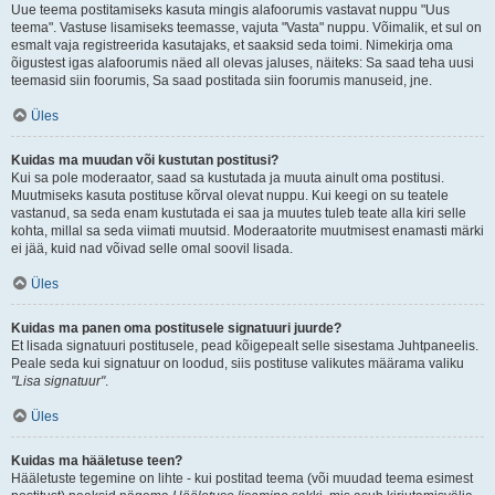
Uue teema postitamiseks kasuta mingis alafoorumis vastavat nuppu "Uus
teema". Vastuse lisamiseks teemasse, vajuta "Vasta" nuppu. Võimalik, et sul on
esmalt vaja registreerida kasutajaks, et saaksid seda toimi. Nimekirja oma
õigustest igas alafoorumis näed all olevas jaluses, näiteks: Sa saad teha uusi
teemasid siin foorumis, Sa saad postitada siin foorumis manuseid, jne.
Üles
Kuidas ma muudan või kustutan postitusi?
Kui sa pole moderaator, saad sa kustutada ja muuta ainult oma postitusi.
Muutmiseks kasuta postituse kõrval olevat nuppu. Kui keegi on su teatele
vastanud, sa seda enam kustutada ei saa ja muutes tuleb teate alla kiri selle
kohta, millal sa seda viimati muutsid. Moderaatorite muutmisest enamasti märki
ei jää, kuid nad võivad selle omal soovil lisada.
Üles
Kuidas ma panen oma postitusele signatuuri juurde?
Et lisada signatuuri postitusele, pead kõigepealt selle sisestama Juhtpaneelis.
Peale seda kui signatuur on loodud, siis postituse valikutes määrama valiku
"Lisa signatuur"
.
Üles
Kuidas ma hääletuse teen?
Hääletuste tegemine on lihte - kui postitad teema (või muudad teema esimest