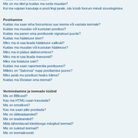
Mis on mu tiitel ja kuidas ma seda muudan?
Kui ma vajutan kasutaja e-posti lingi peale, siis küsib foorum minult sisselogimise.
Postitamine
Kuidas ma saan teha foorumisse uue teema või vastata teemale?
Kuidas ma muudan või kustutan postitusi?
Kuidas ma panen oma postitusele signatuuri juurde?
Kuidas ma hääletuse teen?
Miks ma ei saa lisada hääletuse valikuid?
Kuidas ma muudan või kustutan hääletuse?
Miks ma ei pääse alafoorumisse?
Miks ma ei saa lisada manuseid?
Miks ma hoiatuse sain?
Kuidas ma saan raporteerida postitusest?
Milleks on “Salvesta” nupp postitamise juures?
Miks peab mu postitust heaks kiitma?
Kuidas ma tõstatan oma teemat?
Vormindamine ja teemade tüübid
Mis on BBkood?
Kas ma HTMLi saan kasutada?
Mis on emotikoni?
Kas ma saan pilte postitada?
Mis on üldteadaanded?
Mis on teadeanded?
Mida tähendavad kleebisega märgitud teemad?
Mis on suletud teemad?
Mis on teemaikoonid