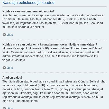
Kasutaja eelistused ja seaded
Kuidas saan ma oma seadeid muuta?
Kui oled registreeritud kasutaja, siis sinu seaded on salvestatud andmebaasi.
Et neid muuta, mine Kasutaja Juhtpaneeli (KJP); Linki KJP lehele näeb
tavaliselt, kui vajutada oma kasutajanimel - üleval foorumi päises. Seal saad
muuta kõiki seadeid ja eelistusi.
Üles
Kuidas ma saan peita oma kasutajanime foorumilolijate nimekirjast?
Minnes Kasutaja Juhtpaneeli (KJP) ja sealt valides “Foorumi seaded”, leiad
valiku
Peida mu foorumil olek
. Kui aktiveerid selle, siis näevad sind ainult
administraatorid, moderaatorid ja sa ise. Statistikas Sind loendatakse kui
varjatud kasutaja.
Üles
Ajad on valed!
Tõenäoliselt on ajad õiged, aga sa oled lihtsalt teises ajavööndis. Sellisel juhul
mine Kasutaja Juhtpaneel (KJP) ja muuda ajavöönd omale sobivamaks,
näiteks: Tallinn, London, Pariis, New York, Sydney jne. Palun pane tähele, et
ajatsooni muutmiseks, nagu ka muude seadete muutmiseks, pead olema
registreeritud kasutaja. Kui sa ei ole registreeritud kasutaja, siis ehk on nüüd
õige aeg luua omale konto.
Üles