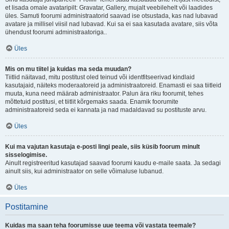
et lisada omale avataripilt: Gravatar, Gallery, mujalt veebilehelt või laadides
üles. Samuti foorumi administraatorid saavad ise otsustada, kas nad lubavad
avatare ja millisel viisil nad lubavad. Kui sa ei saa kasutada avatare, siis võta
ühendust foorumi administraatoriga..
Üles
Mis on mu tiitel ja kuidas ma seda muudan?
Tiitlid näitavad, mitu postitust oled teinud või identfitseerivad kindlaid
kasutajaid, näiteks moderaatoreid ja administraatoreid. Enamasti ei saa tiitleid
muuta, kuna need määrab administraator. Palun ära riku foorumit, tehes
mõttetuid postitusi, et tiitlit kõrgemaks saada. Enamik foorumite
administraatoreid seda ei kannata ja nad madaldavad su postituste arvu.
Üles
Kui ma vajutan kasutaja e-posti lingi peale, siis küsib foorum minult
sisselogimise.
Ainult registreeritud kasutajad saavad foorumi kaudu e-maile saata. Ja sedagi
ainult siis, kui administraator on selle võimaluse lubanud.
Üles
Postitamine
Kuidas ma saan teha foorumisse uue teema või vastata teemale?