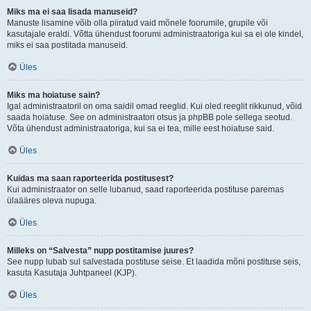
Miks ma ei saa lisada manuseid?
Manuste lisamine võib olla piiratud vaid mõnele foorumile, grupile või
kasutajale eraldi. Võtta ühendust foorumi administraatoriga kui sa ei ole kindel,
miks ei saa postitada manuseid.
Üles
Miks ma hoiatuse sain?
Igal administraatoril on oma saidil omad reeglid. Kui oled reeglit rikkunud, võid
saada hoiatuse. See on administraatori otsus ja phpBB pole sellega seotud.
Võta ühendust administraatoriga, kui sa ei tea, mille eest hoiatuse said.
Üles
Kuidas ma saan raporteerida postitusest?
Kui administraator on selle lubanud, saad raporteerida postituse paremas
ülaääres oleva nupuga.
Üles
Milleks on “Salvesta” nupp postitamise juures?
See nupp lubab sul salvestada postituse seise. Et laadida mõni postituse seis,
kasuta Kasutaja Juhtpaneel (KJP).
Üles