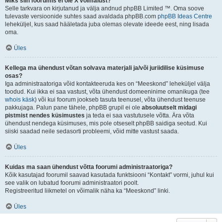
Miks siin foorumis ei ole X võimalust?
Selle tarkvara on kirjutanud ja välja andnud phpBB Limited ™. Oma soove
tulevaste versioonide suhtes saad avaldada phpBB.com
phpBB Ideas Centre
leheküljel, kus saad hääletada juba olemas olevate ideede eest, ning lisada
oma.
Üles
Kellega ma ühendust võtan solvava materjali ja/või juriidilise küsimuse
osas?
Iga administraatoriga võid kontakteeruda kes on “Meeskond” leheküljel välja
toodud. Kui ikka ei saa vastust, võta ühendust domeeninime omanikuga (tee
whois käsk
) või kui foorum jookseb tasuta teenusel, võta ühendust teenuse
pakkujaga. Palun pane tähele, phpBB grupil ei ole
absoluutselt midagi
pistmist nendes küsimustes
ja teda ei saa vastutusele võtta. Ära võta
ühendust nendega küsimuses, mis pole otseselt phpBB saidiga seotud. Kui
siiski saadad neile sedasorti probleemi, võid mitte vastust saada.
Üles
Kuidas ma saan ühendust võtta foorumi administraatoriga?
Kõik kasutajad foorumil saavad kasutada funktsiooni “Kontakt” vormi, juhul kui
see valik on lubatud foorumi administraatori poolt.
Registreeritud liikmetel on võimalik näha ka “Meeskond” linki.
Üles