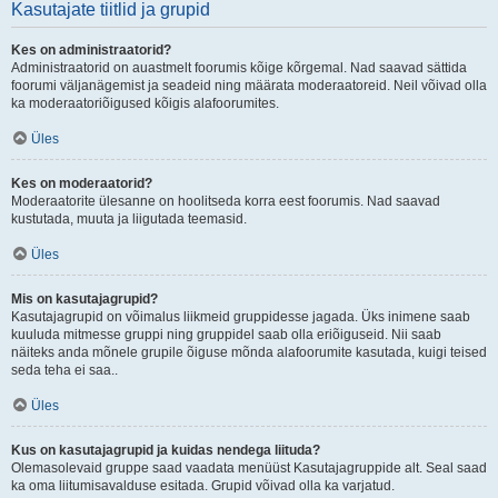
Kasutajate tiitlid ja grupid
Kes on administraatorid?
Administraatorid on auastmelt foorumis kõige kõrgemal. Nad saavad sättida
foorumi väljanägemist ja seadeid ning määrata moderaatoreid. Neil võivad olla
ka moderaatoriõigused kõigis alafoorumites.
Üles
Kes on moderaatorid?
Moderaatorite ülesanne on hoolitseda korra eest foorumis. Nad saavad
kustutada, muuta ja liigutada teemasid.
Üles
Mis on kasutajagrupid?
Kasutajagrupid on võimalus liikmeid gruppidesse jagada. Üks inimene saab
kuuluda mitmesse gruppi ning gruppidel saab olla eriõiguseid. Nii saab
näiteks anda mõnele grupile õiguse mõnda alafoorumite kasutada, kuigi teised
seda teha ei saa..
Üles
Kus on kasutajagrupid ja kuidas nendega liituda?
Olemasolevaid gruppe saad vaadata menüüst Kasutajagruppide alt. Seal saad
ka oma liitumisavalduse esitada. Grupid võivad olla ka varjatud.