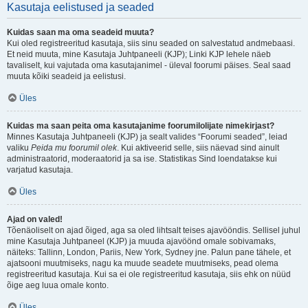
Kasutaja eelistused ja seaded
Kuidas saan ma oma seadeid muuta?
Kui oled registreeritud kasutaja, siis sinu seaded on salvestatud andmebaasi.
Et neid muuta, mine Kasutaja Juhtpaneeli (KJP); Linki KJP lehele näeb
tavaliselt, kui vajutada oma kasutajanimel - üleval foorumi päises. Seal saad
muuta kõiki seadeid ja eelistusi.
Üles
Kuidas ma saan peita oma kasutajanime foorumilolijate nimekirjast?
Minnes Kasutaja Juhtpaneeli (KJP) ja sealt valides “Foorumi seaded”, leiad
valiku
Peida mu foorumil olek
. Kui aktiveerid selle, siis näevad sind ainult
administraatorid, moderaatorid ja sa ise. Statistikas Sind loendatakse kui
varjatud kasutaja.
Üles
Ajad on valed!
Tõenäoliselt on ajad õiged, aga sa oled lihtsalt teises ajavööndis. Sellisel juhul
mine Kasutaja Juhtpaneel (KJP) ja muuda ajavöönd omale sobivamaks,
näiteks: Tallinn, London, Pariis, New York, Sydney jne. Palun pane tähele, et
ajatsooni muutmiseks, nagu ka muude seadete muutmiseks, pead olema
registreeritud kasutaja. Kui sa ei ole registreeritud kasutaja, siis ehk on nüüd
õige aeg luua omale konto.
Üles