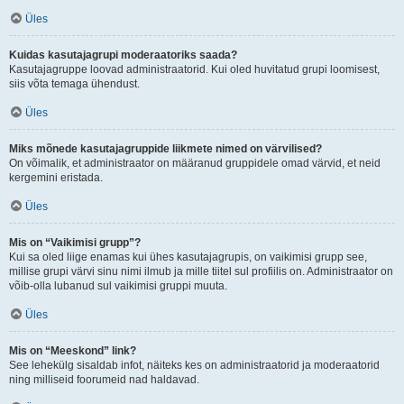
Üles
Kuidas kasutajagrupi moderaatoriks saada?
Kasutajagruppe loovad administraatorid. Kui oled huvitatud grupi loomisest,
siis võta temaga ühendust.
Üles
Miks mõnede kasutajagruppide liikmete nimed on värvilised?
On võimalik, et administraator on määranud gruppidele omad värvid, et neid
kergemini eristada.
Üles
Mis on “Vaikimisi grupp”?
Kui sa oled liige enamas kui ühes kasutajagrupis, on vaikimisi grupp see,
millise grupi värvi sinu nimi ilmub ja mille tiitel sul profiilis on. Administraator on
võib-olla lubanud sul vaikimisi gruppi muuta.
Üles
Mis on “Meeskond” link?
See lehekülg sisaldab infot, näiteks kes on administraatorid ja moderaatorid
ning milliseid foorumeid nad haldavad.