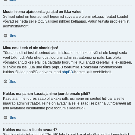
Muutsin oma ajatsooni, aga ajad on ikka valed!
Sellisel juhul on tõenäoliselt tegemist suveajale üleminekuga. Teatud kuudel
võivad esineda selle tõttu väiksed nihked kellaajas. Palun teavita probleemist
administraatorit.
Üles
Minu emakeelt ei ole nimekirjas!
Tõenäoliselt ei installeerinud administraator seda keelt või ei ole keegi seda
veel tõlkinud. Võta ühendust foorumi administraatoriga ja palu, kas oleks
võimalik antud keelefail paigaldada foorumile. Kui antud keelefaili ei eksisteeri,
siis võid ka ise luua uue tõlke phpBB foorumile. Rohkemat informatsiooni
kuidas tõlkida phpBB tarkvara leiad
phpBB
® ametlikult veebilehelt.
Üles
Kuidas ma panen kasutajanime juurde omale pildi?
Kasutajanime juures saab olla kaks pilti. Esimene on seotud tiitliga ja selle
määrab administraator. Teine on avatar ja selle saad ise panna
Juhtpaneel
i alt
(kui avataride kasutamine pole foorumis keelatud).
Üles
Kuidas ma saan lisada avatari?
Sinu kasutaja juhtpaneeli “Profiili” lehel saad kasutada ühte neljast meetodist,