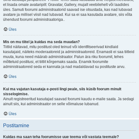
et lisada omale avataripilt: Gravatar, Gallery, mujalt veebilehelt või laadides
üles. Samuti foorumi administraatorid saavad ise otsustada, kas nad lubavad
avatare ja millisel viisil nad lubavad. Kui sa ei saa kasutada avatare, siis võta
ühendust foorumi administraatoriga..
Üles
Mis on mu tiitel ja kuidas ma seda muudan?
Tiitlid näitavad, mitu postitust oled teinud või identfitseerivad kindlaid
kasutajaid, näiteks moderaatoreid ja administraatoreid. Enamasti ei saa tiitleid
muuta, kuna need määrab administraator. Palun ära riku foorumit, tehes
mõttetuid postitusi, et tiitlit kõrgemaks saada. Enamik foorumite
administraatoreid seda ei kannata ja nad madaldavad su postituste arvu.
Üles
Kui ma vajutan kasutaja e-posti lingi peale, siis küsib foorum minult
sisselogimise.
Ainult registreeritud kasutajad saavad foorumi kaudu e-maile saata. Ja sedagi
ainult siis, kui administraator on selle võimaluse lubanud.
Üles
Postitamine
Kuidas ma saan teha foorumisse uue teema või vastata teemale?