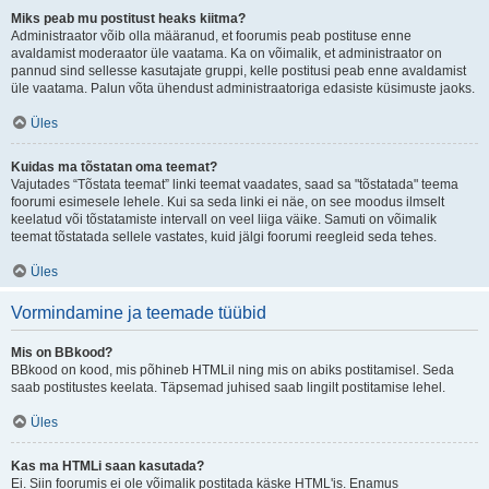
Miks peab mu postitust heaks kiitma?
Administraator võib olla määranud, et foorumis peab postituse enne
avaldamist moderaator üle vaatama. Ka on võimalik, et administraator on
pannud sind sellesse kasutajate gruppi, kelle postitusi peab enne avaldamist
üle vaatama. Palun võta ühendust administraatoriga edasiste küsimuste jaoks.
Üles
Kuidas ma tõstatan oma teemat?
Vajutades “Tõstata teemat” linki teemat vaadates, saad sa "tõstatada" teema
foorumi esimesele lehele. Kui sa seda linki ei näe, on see moodus ilmselt
keelatud või tõstatamiste intervall on veel liiga väike. Samuti on võimalik
teemat tõstatada sellele vastates, kuid jälgi foorumi reegleid seda tehes.
Üles
Vormindamine ja teemade tüübid
Mis on BBkood?
BBkood on kood, mis põhineb HTMLil ning mis on abiks postitamisel. Seda
saab postitustes keelata. Täpsemad juhised saab lingilt postitamise lehel.
Üles
Kas ma HTMLi saan kasutada?
Ei. Siin foorumis ei ole võimalik postitada käske HTML'is. Enamus