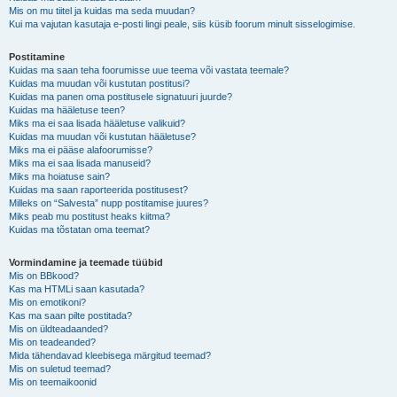
Mis on mu tiitel ja kuidas ma seda muudan?
Kui ma vajutan kasutaja e-posti lingi peale, siis küsib foorum minult sisselogimise.
Postitamine
Kuidas ma saan teha foorumisse uue teema või vastata teemale?
Kuidas ma muudan või kustutan postitusi?
Kuidas ma panen oma postitusele signatuuri juurde?
Kuidas ma hääletuse teen?
Miks ma ei saa lisada hääletuse valikuid?
Kuidas ma muudan või kustutan hääletuse?
Miks ma ei pääse alafoorumisse?
Miks ma ei saa lisada manuseid?
Miks ma hoiatuse sain?
Kuidas ma saan raporteerida postitusest?
Milleks on “Salvesta” nupp postitamise juures?
Miks peab mu postitust heaks kiitma?
Kuidas ma tõstatan oma teemat?
Vormindamine ja teemade tüübid
Mis on BBkood?
Kas ma HTMLi saan kasutada?
Mis on emotikoni?
Kas ma saan pilte postitada?
Mis on üldteadaanded?
Mis on teadeanded?
Mida tähendavad kleebisega märgitud teemad?
Mis on suletud teemad?
Mis on teemaikoonid