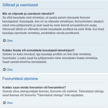
Sõbrad ja vaenlased
Mis on sõprade ja vaenlaste nimekiri?
Sa võid kasutada neid nimekirju, et saada parem ülevaade foorumi
kasutajatest. Kasutajate, kes on su sõprade nimekirjas, foorumiloleku staatust
näed oma juhtpaneelis ja seal saad ka neile kiiresti privaatsõnumi saata.
Olenevalt stiilist on võimalik nende kasutajate postitusi ka esile tõsta. Kui lisad
kasutaja vaenlaste nimekirja, peidetakse nende postitused.
Üles
Kuidas lisada või eemaldada kasutajaid nimekirjast?
Selleks on kaks moodust. Iga kasutaja profiilis on link ühte nimekirja
lisamiseks. Lisaks saad ka juhtpaneelis nime sisestades lisada nimekirja.
Saad samalt lehelt ka eemaldada.
Üles
Foorumitest otsimine
Kuidas saan otsida foorumist või foorumitest?
Sisesta sõna otsinguväljale teemas, foorumis või esilehel. Täiendatud otsingu
saad teemas või foorumis "Täiendatud otsingu" linki vajutades.
Üles