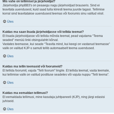
Mis vahe on tellimisel ja järjehoidjal?
Järjehoidja phpBB3's on peaaegu nagu järjehoidjad brauseris. Sind ei
teavitata uuendusest, kuid saad tulla kiiresti teema juurde tagasi. Tellimise
korral sind teavitatakse uuendusest teemas või foorumis sinu valitud viisil.
Üles
Kuidas ma saan lisada järjehoidjasse või tellida teemat?
Et lisada järjehoidjasse või tellida mõnda teemat, pead vajutama “Teema
seaded” menüü linki otsingulahtri kõrval.
Vastates teemasse, kui seade “Teavita mind, kui keegi on vastanud teemasse”
valik on valitud KJP-s samuti tellib automaatselt teema uuendused.
Üles
Kuidas ma tellin teemasid või foorumeid?
Et tellida foorumit, vajuta "Telli foorum" lingile. Et tellida teemat, vasta teemale,
kui tellimise valik on valitud postituse seadetes või vajuta nuppu "Telli teema".
Üles
Kuidas ma eemaldan tellimusi?
Et eemaldada tellimusi, mine kasutaja juhtpaneeli (KJP), ning järgi edasisi
juhiseid.
Üles