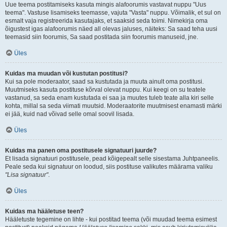
Uue teema postitamiseks kasuta mingis alafoorumis vastavat nuppu "Uus
teema". Vastuse lisamiseks teemasse, vajuta "Vasta" nuppu. Võimalik, et sul on
esmalt vaja registreerida kasutajaks, et saaksid seda toimi. Nimekirja oma
õigustest igas alafoorumis näed all olevas jaluses, näiteks: Sa saad teha uusi
teemasid siin foorumis, Sa saad postitada siin foorumis manuseid, jne.
Üles
Kuidas ma muudan või kustutan postitusi?
Kui sa pole moderaator, saad sa kustutada ja muuta ainult oma postitusi.
Muutmiseks kasuta postituse kõrval olevat nuppu. Kui keegi on su teatele
vastanud, sa seda enam kustutada ei saa ja muutes tuleb teate alla kiri selle
kohta, millal sa seda viimati muutsid. Moderaatorite muutmisest enamasti märki
ei jää, kuid nad võivad selle omal soovil lisada.
Üles
Kuidas ma panen oma postitusele signatuuri juurde?
Et lisada signatuuri postitusele, pead kõigepealt selle sisestama Juhtpaneelis.
Peale seda kui signatuur on loodud, siis postituse valikutes määrama valiku
"Lisa signatuur"
.
Üles
Kuidas ma hääletuse teen?
Hääletuste tegemine on lihte - kui postitad teema (või muudad teema esimest