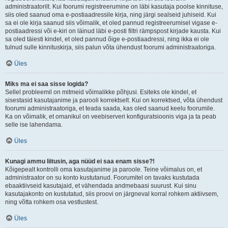
administraatorilt. Kui foorumi registreerumine on läbi kasutaja poolse kinnituse,
siis oled saanud oma e-postiaadressile kirja, ning järgi sealseid juhiseid. Kui
sa ei ole kirja saanud siis võimalik, et oled pannud registreerumisel vigase e-
postiaadressi või e-kiri on läinud läbi e-posti filtri rämpspost kirjade kausta. Kui
sa oled täiesti kindel, et oled pannud õige e-postiaadressi, ning ikka ei ole
tulnud sulle kinnituskirja, siis palun võta ühendust foorumi administraatoriga.
Üles
Miks ma ei saa sisse logida?
Sellel probleemil on mitmeid võimalikke põhjusi. Esiteks ole kindel, et
sisestasid kasutajanime ja parooli korrektselt. Kui on korrektsed, võta ühendust
foorumi administraatoriga, et teada saada, kas oled saanud keelu foorumile.
Ka on võimalik, et omanikul on veebiserveri konfiguratsioonis viga ja ta peab
selle ise lahendama.
Üles
Kunagi ammu liitusin, aga nüüd ei saa enam sisse?!
Kõigepealt kontrolli oma kasutajanime ja paroole. Teine võimalus on, et
administraator on su konto kustutanud. Foorumitel on tavaks kustutada
ebaaktiivseid kasutajaid, et vähendada andmebaasi suurust. Kui sinu
kasutajakonto on kustutatud, siis proovi on järgneval korral rohkem aktiivsem,
ning võtta rohkem osa vestlustest.
Üles