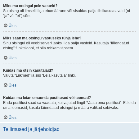
Miks mu otsingul pole vasteid?
Su otsing oli ilmselt liiga ebamäärane või sisaldas palju tihtikasutatavaid (nt.
"ja" või "ei") sõnu.
Üles
Miks saan ma otsingu vastuseks tühja lehe?
Sinu otsingul oli veebiserveri jaoks liiga palju vasteid. Kasutaja “täiendatud
otsing” funktsiooni, et olla rohkem täpsem.
Üles
Kuidas ma otsin kasutajaid?
Vajuta “Liikmed” ja siis “Leia kasutaja” linki.
Üles
Kuidas ma leian omaenda postitused või teemad?
Enda postitusi saad sa vaadata, kui vajutad lingil “Vaata oma postitusi”. Et leida
oma teemasid, kasuta täiendatud otsingut ja määra valikud sobivaks.
Üles
Tellimused ja järjehoidjad