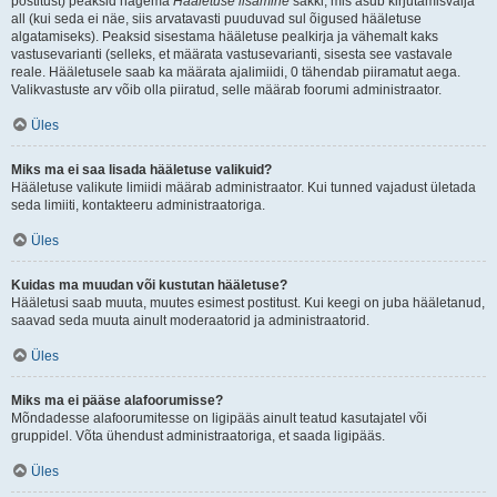
postitust) peaksid nägema
Hääletuse lisamine
sakki, mis asub kirjutamisvälja
all (kui seda ei näe, siis arvatavasti puuduvad sul õigused hääletuse
algatamiseks). Peaksid sisestama hääletuse pealkirja ja vähemalt kaks
vastusevarianti (selleks, et määrata vastusevarianti, sisesta see vastavale
reale. Hääletusele saab ka määrata ajalimiidi, 0 tähendab piiramatut aega.
Valikvastuste arv võib olla piiratud, selle määrab foorumi administraator.
Üles
Miks ma ei saa lisada hääletuse valikuid?
Hääletuse valikute limiidi määrab administraator. Kui tunned vajadust ületada
seda limiiti, kontakteeru administraatoriga.
Üles
Kuidas ma muudan või kustutan hääletuse?
Hääletusi saab muuta, muutes esimest postitust. Kui keegi on juba hääletanud,
saavad seda muuta ainult moderaatorid ja administraatorid.
Üles
Miks ma ei pääse alafoorumisse?
Mõndadesse alafoorumitesse on ligipääs ainult teatud kasutajatel või
gruppidel. Võta ühendust administraatoriga, et saada ligipääs.
Üles