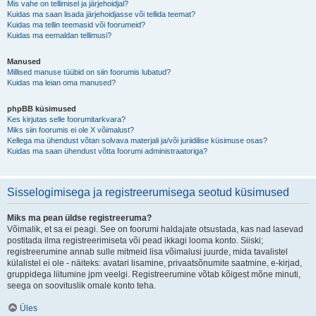
Mis vahe on tellimisel ja järjehoidjal?
Kuidas ma saan lisada järjehoidjasse või tellida teemat?
Kuidas ma tellin teemasid või foorumeid?
Kuidas ma eemaldan tellimusi?
Manused
Millised manuse tüübid on siin foorumis lubatud?
Kuidas ma leian oma manused?
phpBB küsimused
Kes kirjutas selle foorumitarkvara?
Miks siin foorumis ei ole X võimalust?
Kellega ma ühendust võtan solvava materjali ja/või juriidilise küsimuse osas?
Kuidas ma saan ühendust võtta foorumi administraatoriga?
Sisselogimisega ja registreerumisega seotud küsimused
Miks ma pean üldse registreeruma?
Võimalik, et sa ei peagi. See on foorumi haldajate otsustada, kas nad lasevad
postitada ilma registreerimiseta või pead ikkagi looma konto. Siiski;
registreerumine annab sulle mitmeid lisa võimalusi juurde, mida tavalistel
külalistel ei ole - näiteks: avatari lisamine, privaatsõnumite saatmine, e-kirjad,
gruppidega liitumine jpm veelgi. Registreerumine võtab kõigest mõne minuti,
seega on soovituslik omale konto teha.
Üles