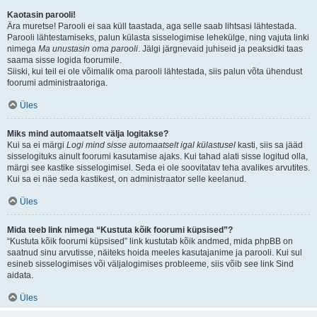
Kaotasin parooli!
Ära muretse! Parooli ei saa küll taastada, aga selle saab lihtsasi lähtestada.
Parooli lähtestamiseks, palun külasta sisselogimise lehekülge, ning vajuta linki
nimega
Ma unustasin oma parooli
. Jälgi järgnevaid juhiseid ja peaksidki taas
saama sisse logida foorumile.
Siiski, kui teil ei ole võimalik oma parooli lähtestada, siis palun võta ühendust
foorumi administraatoriga.
Üles
Miks mind automaatselt välja logitakse?
Kui sa ei märgi
Logi mind sisse automaatselt igal külastusel
kasti, siis sa jääd
sisselogituks ainult foorumi kasutamise ajaks. Kui tahad alati sisse logitud olla,
märgi see kastike sisselogimisel. Seda ei ole soovitatav teha avalikes arvutites.
Kui sa ei näe seda kastikest, on administraator selle keelanud.
Üles
Mida teeb link nimega “Kustuta kõik foorumi küpsised”?
“Kustuta kõik foorumi küpsised” link kustutab kõik andmed, mida phpBB on
saatnud sinu arvutisse, näiteks hoida meeles kasutajanime ja parooli. Kui sul
esineb sisselogimises või väljalogimises probleeme, siis võib see link Sind
aidata.
Üles