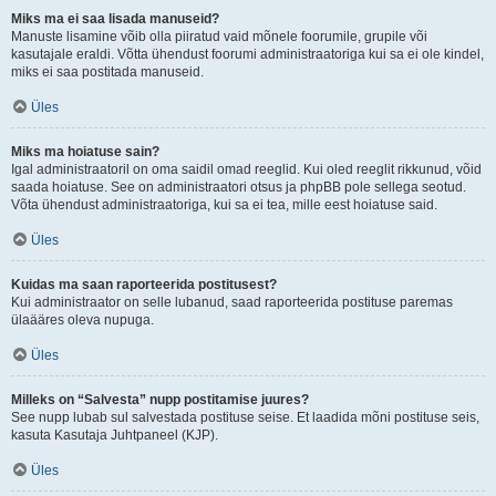
Miks ma ei saa lisada manuseid?
Manuste lisamine võib olla piiratud vaid mõnele foorumile, grupile või
kasutajale eraldi. Võtta ühendust foorumi administraatoriga kui sa ei ole kindel,
miks ei saa postitada manuseid.
Üles
Miks ma hoiatuse sain?
Igal administraatoril on oma saidil omad reeglid. Kui oled reeglit rikkunud, võid
saada hoiatuse. See on administraatori otsus ja phpBB pole sellega seotud.
Võta ühendust administraatoriga, kui sa ei tea, mille eest hoiatuse said.
Üles
Kuidas ma saan raporteerida postitusest?
Kui administraator on selle lubanud, saad raporteerida postituse paremas
ülaääres oleva nupuga.
Üles
Milleks on “Salvesta” nupp postitamise juures?
See nupp lubab sul salvestada postituse seise. Et laadida mõni postituse seis,
kasuta Kasutaja Juhtpaneel (KJP).
Üles