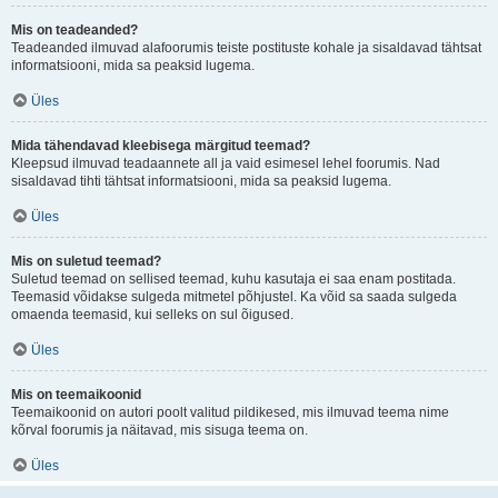
Mis on teadeanded?
Teadeanded ilmuvad alafoorumis teiste postituste kohale ja sisaldavad tähtsat
informatsiooni, mida sa peaksid lugema.
Üles
Mida tähendavad kleebisega märgitud teemad?
Kleepsud ilmuvad teadaannete all ja vaid esimesel lehel foorumis. Nad
sisaldavad tihti tähtsat informatsiooni, mida sa peaksid lugema.
Üles
Mis on suletud teemad?
Suletud teemad on sellised teemad, kuhu kasutaja ei saa enam postitada.
Teemasid võidakse sulgeda mitmetel põhjustel. Ka võid sa saada sulgeda
omaenda teemasid, kui selleks on sul õigused.
Üles
Mis on teemaikoonid
Teemaikoonid on autori poolt valitud pildikesed, mis ilmuvad teema nime
kõrval foorumis ja näitavad, mis sisuga teema on.
Üles