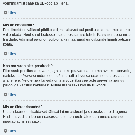
vormindamist saab ka BBkood abil teha.
Üles
Mis on emotikoni?
Emotikonid on väiksed pildikesed, mis aitavad sul postituses oma emotsioone
väljendada. Neid saad teatesse lisada postitamise lehelt. Katsu nendega mitte
liialdada. Administraator on võib-olla ka määranud emotikonide limiidi potituse
kohta.
Üles
Kas ma saan pilte postitada?
Pilte saab postitusse kuvada, aga selleks peavad nad olema avalikus serveris,
näiteks http://www.sinudomeen.ee/minu-pilt.gif. või sa pead need üles laadima
siia lehele. Neid ei saa kuvada oma arvutist (kui see pole server) ja samuti
parooliga kaitstud kohtadest. Piltide lisamiseks kasuta BBkood'i.
Üles
Mis on üldteadaanded?
Üldteadaanded sisaldavad tähtsat informatsiooni ja sa peaksid neid lugema.
Nad ilmuvad iga foorumi päisesse ja juhtpaneeli. Üldteadaannete õigused
määrab administraator.
Üles