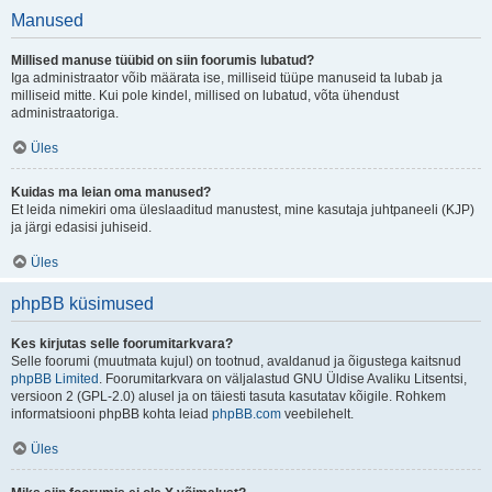
Manused
Millised manuse tüübid on siin foorumis lubatud?
Iga administraator võib määrata ise, milliseid tüüpe manuseid ta lubab ja
milliseid mitte. Kui pole kindel, millised on lubatud, võta ühendust
administraatoriga.
Üles
Kuidas ma leian oma manused?
Et leida nimekiri oma üleslaaditud manustest, mine kasutaja juhtpaneeli (KJP)
ja järgi edasisi juhiseid.
Üles
phpBB küsimused
Kes kirjutas selle foorumitarkvara?
Selle foorumi (muutmata kujul) on tootnud, avaldanud ja õigustega kaitsnud
phpBB Limited
. Foorumitarkvara on väljalastud GNU Üldise Avaliku Litsentsi,
versioon 2 (GPL-2.0) alusel ja on täiesti tasuta kasutatav kõigile. Rohkem
informatsiooni phpBB kohta leiad
phpBB.com
veebilehelt.
Üles