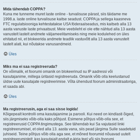
Mida tähendab COPPA?
Kuna me tunneme muret laste online - turvalisuse pärast, siis täidame me
1998.a. laste online turvalisuse kaitse seadust. COPPA ja sellega kaasneva
FTC regulatsiooniga kehtestatakse USA föderaalseadus, mis kaitseb alla 13
aasta vanuste laste privaatsust. Meie veebileht ei ole ette nähtud alla 13 aasta
vanustelt lastelt andmete väljameelitamiseks ning meie kodulehed on üles
ehitatud nii, et blokeerida andmete teadlik vastuvõtt alla 13 aasta vanustelt
lastelt alati, kui nõutakse vanusandmeid.
Üles
Miks ma ei saa registreeruda?
On võimalik, et foorumi omanik on blokeerinud su IP aadressi või
kasutajanime, millega üritasid registreeruda. Omanik võib olla keelustanud
üldse uute kasutajate registreerimise. Võta ühendust foorum administraatoriga,
et saada abi.
Üles
Ma registreerusin, aga ei saa sisse logida!
Kõigepealt kontrolli oma kasutajanime ja parooli. Kui need on kindlasti õiged,
siis järgmiseks võib-olla kaks põhjust. Esimene põhjus võib-olla see, et
registreerusid COPPA tingimustega. See tähendab kui Sa vajutasid linki
registreerumisel, et oled alla 13. aasta vana, siis pead järgima Sulle saadetuid
juhiseid. Teine põhjus võib olla aga see, et mõned foorumid nõuavad uutelt
registreerumistelt, kas kasutajalt endalt e-kirja teel või siis foorumi