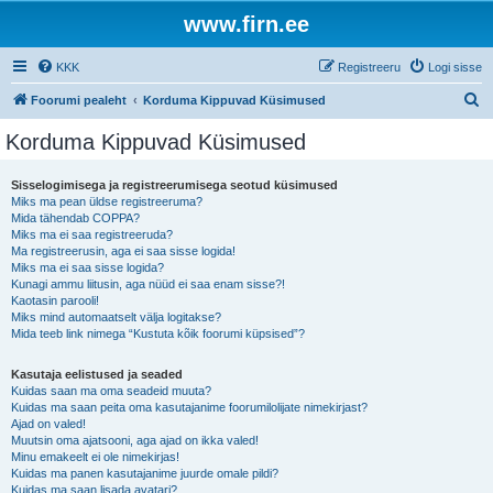
www.firn.ee
KKK
Registreeru
Logi sisse
O
Foorumi pealeht
Korduma Kippuvad Küsimused
t
Korduma Kippuvad Küsimused
s
i
Sisselogimisega ja registreerumisega seotud küsimused
Miks ma pean üldse registreeruma?
Mida tähendab COPPA?
Miks ma ei saa registreeruda?
Ma registreerusin, aga ei saa sisse logida!
Miks ma ei saa sisse logida?
Kunagi ammu liitusin, aga nüüd ei saa enam sisse?!
Kaotasin parooli!
Miks mind automaatselt välja logitakse?
Mida teeb link nimega “Kustuta kõik foorumi küpsised”?
Kasutaja eelistused ja seaded
Kuidas saan ma oma seadeid muuta?
Kuidas ma saan peita oma kasutajanime foorumilolijate nimekirjast?
Ajad on valed!
Muutsin oma ajatsooni, aga ajad on ikka valed!
Minu emakeelt ei ole nimekirjas!
Kuidas ma panen kasutajanime juurde omale pildi?
Kuidas ma saan lisada avatari?