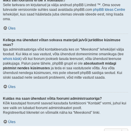
Miks siin foorumis ei ole X võimalust?
Selle tarkvara on kirjutanud ja välja andnud phpBB Limited ™. Oma soove
tulevaste versioonide suhtes saad avaldada phpBB.com
phpBB Ideas Centre
leheküljel, kus saad hääletada juba olemas olevate ideede eest, ning lisada
oma.
Üles
Kellega ma ühendust võtan solvava materjali ja/või juriidilise küsimuse
osas?
Iga administraatoriga võid kontakteeruda kes on “Meeskond” leheküljel välja
toodud. Kui ikka ei saa vastust, võta ühendust domeeninime omanikuga (tee
whois käsk
) või kui foorum jookseb tasuta teenusel, võta ühendust teenuse
pakkujaga. Palun pane tähele, phpBB grupil ei ole
absoluutselt midagi
pistmist nendes küsimustes
ja teda ei saa vastutusele võtta. Ära võta
ühendust nendega küsimuses, mis pole otseselt phpBB saidiga seotud. Kui
siiski saadad neile sedasorti probleemi, võid mitte vastust saada.
Üles
Kuidas ma saan ühendust võtta foorumi administraatoriga?
Kõik kasutajad foorumil saavad kasutada funktsiooni “Kontakt” vormi, juhul kui
see valik on lubatud foorumi administraatori poolt.
Registreeritud liikmetel on võimalik näha ka “Meeskond” linki.
Üles