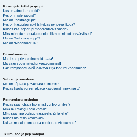
Kasutajate tiitlid ja grupid
Kes on administraatorid?
Kes on moderaatorid?
Mis on kasutajagrupid?
Kus on kasutajagrupid ja kuidas nendega liituda?
Kuidas kasutajagrupi moderaatoriks saada?
Miks mõnede kasutajagruppide liikmete nimed on värvilised?
Mis on “Vaikimisi grupp”?
Mis on “Meeskond” link?
Privaatsõnumid
Ma ei saa privaatsõnumeid saata!
Ma saan soovimatuid privaatsõnumeid!
Sain rämpsposti ja/või solvava kirja foorumi vahendusel!
Sõbrad ja vaenlased
Mis on sõprade ja vaenlaste nimekiri?
Kuidas lisada või eemaldada kasutajaid nimekirjast?
Foorumitest otsimine
Kuidas saan otsida foorumist või foorumitest?
Miks mu otsingul pole vasteid?
Miks saan ma otsingu vastuseks tühja lehe?
Kuidas ma otsin kasutajaid?
Kuidas ma leian omaenda postitused või teemad?
Tellimused ja järjehoidjad