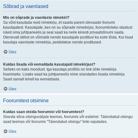
Sõbrad ja vaenlased
Mis on sõprade ja vaenlaste nimekiri?
Sa võid kasutada neid nimekirju, et saada parem ülevaade foorumi
kasutajatest. Kasutajate, kes on su sõprade nimekirjas, foorumiloleku staatust
näed oma juhtpaneelis ja seal saad ka neile kiiresti privaatsõnumi saata.
Olenevalt stiilist on võimalik nende kasutajate postitusi ka esile tõsta. Kui lisad
kasutaja vaenlaste nimekirja, peidetakse nende postitused.
Üles
Kuidas lisada või eemaldada kasutajaid nimekirjast?
Selleks on kaks moodust. Iga kasutaja profiilis on link ühte nimekirja
lisamiseks. Lisaks saad ka juhtpaneelis nime sisestades lisada nimekirja.
Saad samalt lehelt ka eemaldada.
Üles
Foorumitest otsimine
Kuidas saan otsida foorumist või foorumitest?
Sisesta sõna otsinguväljale teemas, foorumis või esilehel. Täiendatud otsingu
saad teemas või foorumis "Täiendatud otsingu" linki vajutades.
Üles