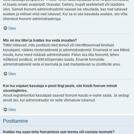
et lisada omale avataripilt: Gravatar, Gallery, mujalt veebilehelt või laadides
üles. Samuti foorumi administraatorid saavad ise otsustada, kas nad lubavad
avatare ja millisel viisil nad lubavad. Kui sa ei saa kasutada avatare, siis võta
ühendust foorumi administraatoriga..
Üles
Mis on mu tiitel ja kuidas ma seda muudan?
Tiitlid näitavad, mitu postitust oled teinud või identfitseerivad kindlaid
kasutajaid, näiteks moderaatoreid ja administraatoreid. Enamasti ei saa tiitleid
muuta, kuna need määrab administraator. Palun ära riku foorumit, tehes
mõttetuid postitusi, et tiitlit kõrgemaks saada. Enamik foorumite
administraatoreid seda ei kannata ja nad madaldavad su postituste arvu.
Üles
Kui ma vajutan kasutaja e-posti lingi peale, siis küsib foorum minult
sisselogimise.
Ainult registreeritud kasutajad saavad foorumi kaudu e-maile saata. Ja sedagi
ainult siis, kui administraator on selle võimaluse lubanud.
Üles
Postitamine
Kuidas ma saan teha foorumisse uue teema või vastata teemale?