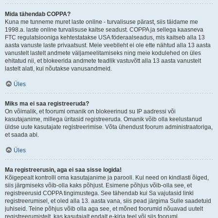
Mida tähendab COPPA?
Kuna me tunneme muret laste online - turvalisuse pärast, siis täidame me
1998.a. laste online turvalisuse kaitse seadust. COPPA ja sellega kaasneva
FTC regulatsiooniga kehtestatakse USA föderaalseadus, mis kaitseb alla 13
aasta vanuste laste privaatsust. Meie veebileht ei ole ette nähtud alla 13 aasta
vanustelt lastelt andmete väljameelitamiseks ning meie kodulehed on üles
ehitatud nii, et blokeerida andmete teadlik vastuvõtt alla 13 aasta vanustelt
lastelt alati, kui nõutakse vanusandmeid.
Üles
Miks ma ei saa registreeruda?
On võimalik, et foorumi omanik on blokeerinud su IP aadressi või
kasutajanime, millega üritasid registreeruda. Omanik võib olla keelustanud
üldse uute kasutajate registreerimise. Võta ühendust foorum administraatoriga,
et saada abi.
Üles
Ma registreerusin, aga ei saa sisse logida!
Kõigepealt kontrolli oma kasutajanime ja parooli. Kui need on kindlasti õiged,
siis järgmiseks võib-olla kaks põhjust. Esimene põhjus võib-olla see, et
registreerusid COPPA tingimustega. See tähendab kui Sa vajutasid linki
registreerumisel, et oled alla 13. aasta vana, siis pead järgima Sulle saadetuid
juhiseid. Teine põhjus võib olla aga see, et mõned foorumid nõuavad uutelt
registreerumistelt, kas kasutajalt endalt e-kirja teel või siis foorumi