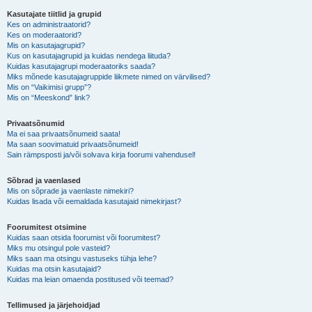
Kasutajate tiitlid ja grupid
Kes on administraatorid?
Kes on moderaatorid?
Mis on kasutajagrupid?
Kus on kasutajagrupid ja kuidas nendega liituda?
Kuidas kasutajagrupi moderaatoriks saada?
Miks mõnede kasutajagruppide liikmete nimed on värvilised?
Mis on “Vaikimisi grupp”?
Mis on “Meeskond” link?
Privaatsõnumid
Ma ei saa privaatsõnumeid saata!
Ma saan soovimatuid privaatsõnumeid!
Sain rämpsposti ja/või solvava kirja foorumi vahendusel!
Sõbrad ja vaenlased
Mis on sõprade ja vaenlaste nimekiri?
Kuidas lisada või eemaldada kasutajaid nimekirjast?
Foorumitest otsimine
Kuidas saan otsida foorumist või foorumitest?
Miks mu otsingul pole vasteid?
Miks saan ma otsingu vastuseks tühja lehe?
Kuidas ma otsin kasutajaid?
Kuidas ma leian omaenda postitused või teemad?
Tellimused ja järjehoidjad