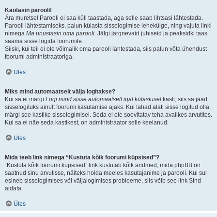
Kaotasin parooli!
Ära muretse! Parooli ei saa küll taastada, aga selle saab lihtsasi lähtestada.
Parooli lähtestamiseks, palun külasta sisselogimise lehekülge, ning vajuta linki
nimega
Ma unustasin oma parooli
. Jälgi järgnevaid juhiseid ja peaksidki taas
saama sisse logida foorumile.
Siiski, kui teil ei ole võimalik oma parooli lähtestada, siis palun võta ühendust
foorumi administraatoriga.
Üles
Miks mind automaatselt välja logitakse?
Kui sa ei märgi
Logi mind sisse automaatselt igal külastusel
kasti, siis sa jääd
sisselogituks ainult foorumi kasutamise ajaks. Kui tahad alati sisse logitud olla,
märgi see kastike sisselogimisel. Seda ei ole soovitatav teha avalikes arvutites.
Kui sa ei näe seda kastikest, on administraator selle keelanud.
Üles
Mida teeb link nimega “Kustuta kõik foorumi küpsised”?
“Kustuta kõik foorumi küpsised” link kustutab kõik andmed, mida phpBB on
saatnud sinu arvutisse, näiteks hoida meeles kasutajanime ja parooli. Kui sul
esineb sisselogimises või väljalogimises probleeme, siis võib see link Sind
aidata.
Üles