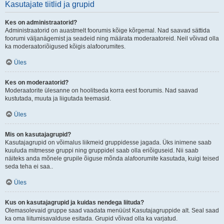
Kasutajate tiitlid ja grupid
Kes on administraatorid?
Administraatorid on auastmelt foorumis kõige kõrgemal. Nad saavad sättida
foorumi väljanägemist ja seadeid ning määrata moderaatoreid. Neil võivad olla
ka moderaatoriõigused kõigis alafoorumites.
Üles
Kes on moderaatorid?
Moderaatorite ülesanne on hoolitseda korra eest foorumis. Nad saavad
kustutada, muuta ja liigutada teemasid.
Üles
Mis on kasutajagrupid?
Kasutajagrupid on võimalus liikmeid gruppidesse jagada. Üks inimene saab
kuuluda mitmesse gruppi ning gruppidel saab olla eriõiguseid. Nii saab
näiteks anda mõnele grupile õiguse mõnda alafoorumite kasutada, kuigi teised
seda teha ei saa..
Üles
Kus on kasutajagrupid ja kuidas nendega liituda?
Olemasolevaid gruppe saad vaadata menüüst Kasutajagruppide alt. Seal saad
ka oma liitumisavalduse esitada. Grupid võivad olla ka varjatud.