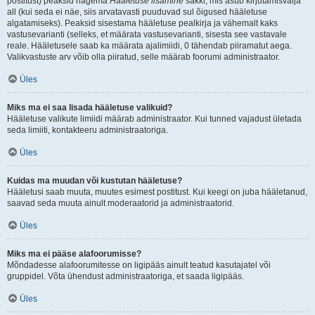
postitust) peaksid nägema
Hääletuse lisamine
sakki, mis asub kirjutamisvälja
all (kui seda ei näe, siis arvatavasti puuduvad sul õigused hääletuse
algatamiseks). Peaksid sisestama hääletuse pealkirja ja vähemalt kaks
vastusevarianti (selleks, et määrata vastusevarianti, sisesta see vastavale
reale. Hääletusele saab ka määrata ajalimiidi, 0 tähendab piiramatut aega.
Valikvastuste arv võib olla piiratud, selle määrab foorumi administraator.
Üles
Miks ma ei saa lisada hääletuse valikuid?
Hääletuse valikute limiidi määrab administraator. Kui tunned vajadust ületada
seda limiiti, kontakteeru administraatoriga.
Üles
Kuidas ma muudan või kustutan hääletuse?
Hääletusi saab muuta, muutes esimest postitust. Kui keegi on juba hääletanud,
saavad seda muuta ainult moderaatorid ja administraatorid.
Üles
Miks ma ei pääse alafoorumisse?
Mõndadesse alafoorumitesse on ligipääs ainult teatud kasutajatel või
gruppidel. Võta ühendust administraatoriga, et saada ligipääs.
Üles