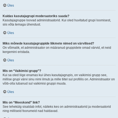
Üles
Kuidas kasutajagrupi moderaatoriks saada?
Kasutajagruppe loovad administraatorid. Kui oled huvitatud grupi loomisest,
siis võta temaga ühendust.
Üles
Miks mõnede kasutajagruppide liikmete nimed on värvilised?
On võimalik, et administraator on määranud gruppidele omad värvid, et neid
kergemini eristada.
Üles
Mis on “Vaikimisi grupp”?
Kui sa oled liige enamas kui ühes kasutajagrupis, on vaikimisi grupp see,
millise grupi värvi sinu nimi ilmub ja mille tiitel sul profiilis on. Administraator on
võib-olla lubanud sul vaikimisi gruppi muuta.
Üles
Mis on “Meeskond” link?
See lehekülg sisaldab infot, näiteks kes on administraatorid ja moderaatorid
ning milliseid foorumeid nad haldavad.