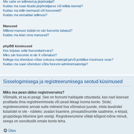
Mis vahe on tellimisel ja järjehoidjal?
Kuidas ma saan lisada järjehoidjasse või tellida teemat?
Kuidas ma tellin teemasid või foorumeid?
Kuidas ma eemaldan tellimusi?
Manused
Millised manuse tüübid on siin foorumis lubatud?
Kuidas ma leian oma manused?
phpBB küsimused
Kes kirjutas selle foorumitarkvara?
Miks siin foorumis ei ole X võimalust?
Kellega ma ühendust võtan solvava materjali ja/või juriidilise küsimuse osas?
Kuidas ma saan ühendust võtta foorumi administraatoriga?
Sisselogimisega ja registreerumisega seotud küsimused
Miks ma pean üldse registreeruma?
Võimalik, et sa ei peagi. See on foorumi haldajate otsustada, kas nad lasevad
postitada ilma registreerimiseta või pead ikkagi looma konto. Siiski;
registreerumine annab sulle mitmeid lisa võimalusi juurde, mida tavalistel
külalistel ei ole - näiteks: avatari lisamine, privaatsõnumite saatmine, e-kirjad,
gruppidega liitumine jpm veelgi. Registreerumine võtab kõigest mõne minuti,
seega on soovituslik omale konto teha.
Üles