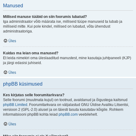
Manused
Millised manuse tüübid on siin foorumis lubatud?
Iga administraator võib määrata ise, milliseid tüüpe manuseid ta lubab ja
milliseid mitte. Kui pole kindel, millised on lubatud, võta ühendust
administraatoriga.
Üles
Kuidas ma leian oma manused?
Et leida nimekiri oma üleslaaditud manustest, mine kasutaja juhtpaneeli (KJP)
ja järgi edasisi juhiseid.
Üles
phpBB küsimused
Kes kirjutas selle foorumitarkvara?
Selle foorumi (muutmata kujul) on tootnud, avaldanud ja õigustega kaitsnud
phpBB Limited
. Foorumitarkvara on väljalastud GNU Üldise Avaliku Litsentsi,
versioon 2 (GPL-2.0) alusel ja on täiesti tasuta kasutatav kõigile. Rohkem
informatsiooni phpBB kohta leiad
phpBB.com
veebilehelt.
Üles