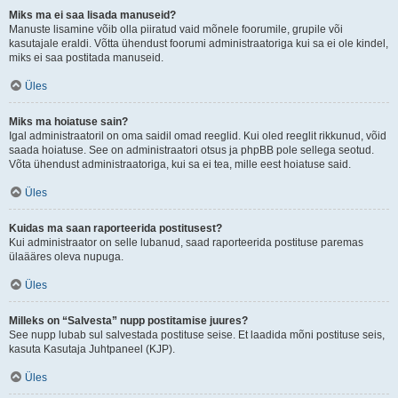
Miks ma ei saa lisada manuseid?
Manuste lisamine võib olla piiratud vaid mõnele foorumile, grupile või
kasutajale eraldi. Võtta ühendust foorumi administraatoriga kui sa ei ole kindel,
miks ei saa postitada manuseid.
Üles
Miks ma hoiatuse sain?
Igal administraatoril on oma saidil omad reeglid. Kui oled reeglit rikkunud, võid
saada hoiatuse. See on administraatori otsus ja phpBB pole sellega seotud.
Võta ühendust administraatoriga, kui sa ei tea, mille eest hoiatuse said.
Üles
Kuidas ma saan raporteerida postitusest?
Kui administraator on selle lubanud, saad raporteerida postituse paremas
ülaääres oleva nupuga.
Üles
Milleks on “Salvesta” nupp postitamise juures?
See nupp lubab sul salvestada postituse seise. Et laadida mõni postituse seis,
kasuta Kasutaja Juhtpaneel (KJP).
Üles