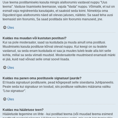
Uue teema postitamiseks kasuta mingis alafoorumis vastavat nuppu "Uus
teema". Vastuse lisamiseks teemasse, vajuta "Vasta" nuppu. Võimalik, et sul on
esmalt vaja registreerida kasutajaks, et saaksid seda toimi. Nimekirja oma
õigustest igas alafoorumis näed all olevas jaluses, näiteks: Sa saad teha uusi
teemasid siin foorumis, Sa saad postitada siin foorumis manuseid, jne.
Üles
Kuidas ma muudan või kustutan postitusi?
Kui sa pole moderaator, saad sa kustutada ja muuta ainult oma postitusi.
Muutmiseks kasuta postituse kõrval olevat nuppu. Kui keegi on su teatele
vastanud, sa seda enam kustutada ei saa ja muutes tuleb teate alla kiri selle
kohta, millal sa seda viimati muutsid. Moderaatorite muutmisest enamasti märki
ei jää, kuid nad võivad selle omal soovil lisada.
Üles
Kuidas ma panen oma postitusele signatuuri juurde?
Et lisada signatuuri postitusele, pead kõigepealt selle sisestama Juhtpaneelis.
Peale seda kui signatuur on loodud, siis postituse valikutes määrama valiku
"Lisa signatuur"
.
Üles
Kuidas ma hääletuse teen?
Hääletuste tegemine on lihte - kui postitad teema (või muudad teema esimest