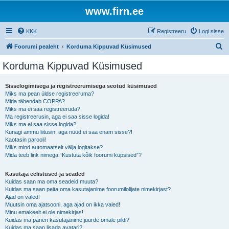
www.firn.ee
KKK
Registreeru
Logi sisse
O
Foorumi pealeht
Korduma Kippuvad Küsimused
t
Korduma Kippuvad Küsimused
s
i
Sisselogimisega ja registreerumisega seotud küsimused
Miks ma pean üldse registreeruma?
Mida tähendab COPPA?
Miks ma ei saa registreeruda?
Ma registreerusin, aga ei saa sisse logida!
Miks ma ei saa sisse logida?
Kunagi ammu liitusin, aga nüüd ei saa enam sisse?!
Kaotasin parooli!
Miks mind automaatselt välja logitakse?
Mida teeb link nimega “Kustuta kõik foorumi küpsised”?
Kasutaja eelistused ja seaded
Kuidas saan ma oma seadeid muuta?
Kuidas ma saan peita oma kasutajanime foorumilolijate nimekirjast?
Ajad on valed!
Muutsin oma ajatsooni, aga ajad on ikka valed!
Minu emakeelt ei ole nimekirjas!
Kuidas ma panen kasutajanime juurde omale pildi?
Kuidas ma saan lisada avatari?