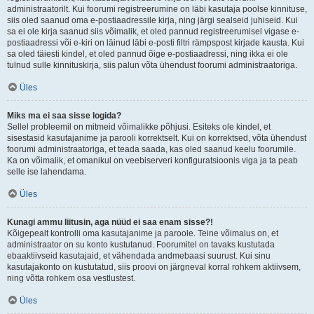
administraatorilt. Kui foorumi registreerumine on läbi kasutaja poolse kinnituse,
siis oled saanud oma e-postiaadressile kirja, ning järgi sealseid juhiseid. Kui
sa ei ole kirja saanud siis võimalik, et oled pannud registreerumisel vigase e-
postiaadressi või e-kiri on läinud läbi e-posti filtri rämpspost kirjade kausta. Kui
sa oled täiesti kindel, et oled pannud õige e-postiaadressi, ning ikka ei ole
tulnud sulle kinnituskirja, siis palun võta ühendust foorumi administraatoriga.
Üles
Miks ma ei saa sisse logida?
Sellel probleemil on mitmeid võimalikke põhjusi. Esiteks ole kindel, et
sisestasid kasutajanime ja parooli korrektselt. Kui on korrektsed, võta ühendust
foorumi administraatoriga, et teada saada, kas oled saanud keelu foorumile.
Ka on võimalik, et omanikul on veebiserveri konfiguratsioonis viga ja ta peab
selle ise lahendama.
Üles
Kunagi ammu liitusin, aga nüüd ei saa enam sisse?!
Kõigepealt kontrolli oma kasutajanime ja paroole. Teine võimalus on, et
administraator on su konto kustutanud. Foorumitel on tavaks kustutada
ebaaktiivseid kasutajaid, et vähendada andmebaasi suurust. Kui sinu
kasutajakonto on kustutatud, siis proovi on järgneval korral rohkem aktiivsem,
ning võtta rohkem osa vestlustest.
Üles