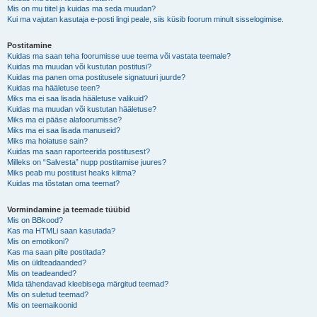
Mis on mu tiitel ja kuidas ma seda muudan?
Kui ma vajutan kasutaja e-posti lingi peale, siis küsib foorum minult sisselogimise.
Postitamine
Kuidas ma saan teha foorumisse uue teema või vastata teemale?
Kuidas ma muudan või kustutan postitusi?
Kuidas ma panen oma postitusele signatuuri juurde?
Kuidas ma hääletuse teen?
Miks ma ei saa lisada hääletuse valikuid?
Kuidas ma muudan või kustutan hääletuse?
Miks ma ei pääse alafoorumisse?
Miks ma ei saa lisada manuseid?
Miks ma hoiatuse sain?
Kuidas ma saan raporteerida postitusest?
Milleks on “Salvesta” nupp postitamise juures?
Miks peab mu postitust heaks kiitma?
Kuidas ma tõstatan oma teemat?
Vormindamine ja teemade tüübid
Mis on BBkood?
Kas ma HTMLi saan kasutada?
Mis on emotikoni?
Kas ma saan pilte postitada?
Mis on üldteadaanded?
Mis on teadeanded?
Mida tähendavad kleebisega märgitud teemad?
Mis on suletud teemad?
Mis on teemaikoonid