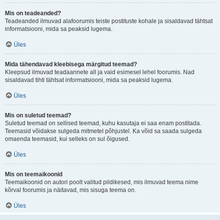
Mis on teadeanded?
Teadeanded ilmuvad alafoorumis teiste postituste kohale ja sisaldavad tähtsat
informatsiooni, mida sa peaksid lugema.
Üles
Mida tähendavad kleebisega märgitud teemad?
Kleepsud ilmuvad teadaannete all ja vaid esimesel lehel foorumis. Nad
sisaldavad tihti tähtsat informatsiooni, mida sa peaksid lugema.
Üles
Mis on suletud teemad?
Suletud teemad on sellised teemad, kuhu kasutaja ei saa enam postitada.
Teemasid võidakse sulgeda mitmetel põhjustel. Ka võid sa saada sulgeda
omaenda teemasid, kui selleks on sul õigused.
Üles
Mis on teemaikoonid
Teemaikoonid on autori poolt valitud pildikesed, mis ilmuvad teema nime
kõrval foorumis ja näitavad, mis sisuga teema on.
Üles