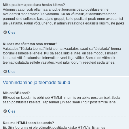
Miks peab mu postitust heaks kiitma?
Administraator võib olla määranud, et foorumis peab postituse enne
avaldamist moderaator üle vaatama. Ka on võimalik, et administraator on
pannud sind sellesse kasutajate gruppi, kelle postitusi peab enne avaldamist
üle vaatama. Palun võta ühendust administraatoriga edasiste küsimuste jaoks.
Üles
Kuidas ma tõstatan oma teemat?
Vajutades “Tõstata teemat” linki teemat vaadates, saad sa "tõstatada" teema
foorumi esimesele lehele. Kui sa seda linki ei näe, on see moodus ilmselt
keelatud või tõstatamiste intervall on veel liiga väike. Samuti on võimalik
teemat tõstatada sellele vastates, kuid jälgi foorumi reegleid seda tehes.
Üles
Vormindamine ja teemade tüübid
Mis on BBkood?
BBkood on kood, mis põhineb HTMLil ning mis on abiks postitamisel. Seda
saab postitustes keelata. Täpsemad juhised saab lingilt postitamise lehel.
Üles
Kas ma HTMLi saan kasutada?
Ei. Siin foorumis ei ole võimalik postitada käske HTML'is. Enamus