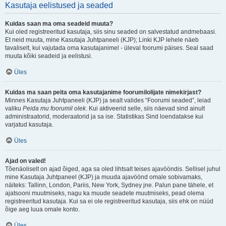
Kasutaja eelistused ja seaded
Kuidas saan ma oma seadeid muuta?
Kui oled registreeritud kasutaja, siis sinu seaded on salvestatud andmebaasi.
Et neid muuta, mine Kasutaja Juhtpaneeli (KJP); Linki KJP lehele näeb
tavaliselt, kui vajutada oma kasutajanimel - üleval foorumi päises. Seal saad
muuta kõiki seadeid ja eelistusi.
Üles
Kuidas ma saan peita oma kasutajanime foorumilolijate nimekirjast?
Minnes Kasutaja Juhtpaneeli (KJP) ja sealt valides “Foorumi seaded”, leiad
valiku
Peida mu foorumil olek
. Kui aktiveerid selle, siis näevad sind ainult
administraatorid, moderaatorid ja sa ise. Statistikas Sind loendatakse kui
varjatud kasutaja.
Üles
Ajad on valed!
Tõenäoliselt on ajad õiged, aga sa oled lihtsalt teises ajavööndis. Sellisel juhul
mine Kasutaja Juhtpaneel (KJP) ja muuda ajavöönd omale sobivamaks,
näiteks: Tallinn, London, Pariis, New York, Sydney jne. Palun pane tähele, et
ajatsooni muutmiseks, nagu ka muude seadete muutmiseks, pead olema
registreeritud kasutaja. Kui sa ei ole registreeritud kasutaja, siis ehk on nüüd
õige aeg luua omale konto.
Üles