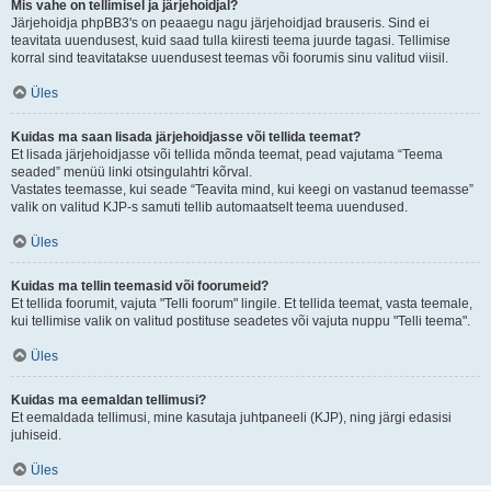
Mis vahe on tellimisel ja järjehoidjal?
Järjehoidja phpBB3's on peaaegu nagu järjehoidjad brauseris. Sind ei
teavitata uuendusest, kuid saad tulla kiiresti teema juurde tagasi. Tellimise
korral sind teavitatakse uuendusest teemas või foorumis sinu valitud viisil.
Üles
Kuidas ma saan lisada järjehoidjasse või tellida teemat?
Et lisada järjehoidjasse või tellida mõnda teemat, pead vajutama “Teema
seaded” menüü linki otsingulahtri kõrval.
Vastates teemasse, kui seade “Teavita mind, kui keegi on vastanud teemasse”
valik on valitud KJP-s samuti tellib automaatselt teema uuendused.
Üles
Kuidas ma tellin teemasid või foorumeid?
Et tellida foorumit, vajuta "Telli foorum" lingile. Et tellida teemat, vasta teemale,
kui tellimise valik on valitud postituse seadetes või vajuta nuppu "Telli teema".
Üles
Kuidas ma eemaldan tellimusi?
Et eemaldada tellimusi, mine kasutaja juhtpaneeli (KJP), ning järgi edasisi
juhiseid.
Üles