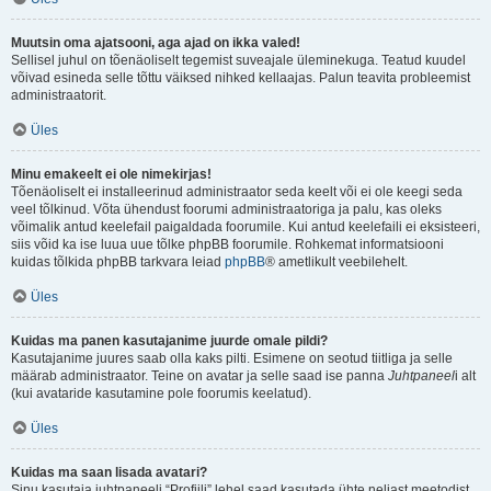
Muutsin oma ajatsooni, aga ajad on ikka valed!
Sellisel juhul on tõenäoliselt tegemist suveajale üleminekuga. Teatud kuudel
võivad esineda selle tõttu väiksed nihked kellaajas. Palun teavita probleemist
administraatorit.
Üles
Minu emakeelt ei ole nimekirjas!
Tõenäoliselt ei installeerinud administraator seda keelt või ei ole keegi seda
veel tõlkinud. Võta ühendust foorumi administraatoriga ja palu, kas oleks
võimalik antud keelefail paigaldada foorumile. Kui antud keelefaili ei eksisteeri,
siis võid ka ise luua uue tõlke phpBB foorumile. Rohkemat informatsiooni
kuidas tõlkida phpBB tarkvara leiad
phpBB
® ametlikult veebilehelt.
Üles
Kuidas ma panen kasutajanime juurde omale pildi?
Kasutajanime juures saab olla kaks pilti. Esimene on seotud tiitliga ja selle
määrab administraator. Teine on avatar ja selle saad ise panna
Juhtpaneel
i alt
(kui avataride kasutamine pole foorumis keelatud).
Üles
Kuidas ma saan lisada avatari?
Sinu kasutaja juhtpaneeli “Profiili” lehel saad kasutada ühte neljast meetodist,