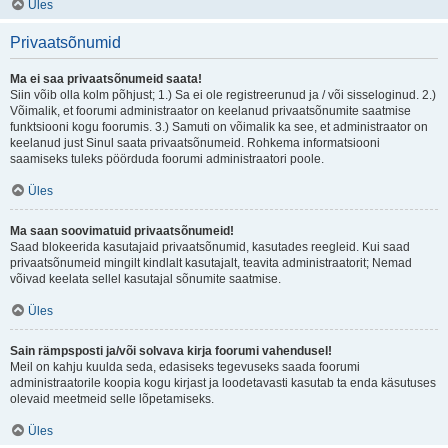
Üles
Privaatsõnumid
Ma ei saa privaatsõnumeid saata!
Siin võib olla kolm põhjust; 1.) Sa ei ole registreerunud ja / või sisseloginud. 2.)
Võimalik, et foorumi administraator on keelanud privaatsõnumite saatmise
funktsiooni kogu foorumis. 3.) Samuti on võimalik ka see, et administraator on
keelanud just Sinul saata privaatsõnumeid. Rohkema informatsiooni
saamiseks tuleks pöörduda foorumi administraatori poole.
Üles
Ma saan soovimatuid privaatsõnumeid!
Saad blokeerida kasutajaid privaatsõnumid, kasutades reegleid. Kui saad
privaatsõnumeid mingilt kindlalt kasutajalt, teavita administraatorit; Nemad
võivad keelata sellel kasutajal sõnumite saatmise.
Üles
Sain rämpsposti ja/või solvava kirja foorumi vahendusel!
Meil on kahju kuulda seda, edasiseks tegevuseks saada foorumi
administraatorile koopia kogu kirjast ja loodetavasti kasutab ta enda käsutuses
olevaid meetmeid selle lõpetamiseks.
Üles