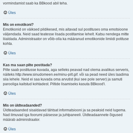
vormindamist saab ka BBkood abil teha.
Üles
Mis on emotikoni?
Emotikonid on väiksed pildikesed, mis aitavad sul postituses oma emotsioone
väljendada. Neid saad teatesse lisada postitamise lehelt. Katsu nendega mitte
liialdada. Administraator on võib-olla ka määranud emotikonide limiidi potituse
kohta.
Üles
Kas ma saan pilte postitada?
Pilte saab postitusse kuvada, aga selleks peavad nad olema avalikus serveris,
näiteks http://www.sinudomeen.ee/minu-pilt.gif. või sa pead need üles laadima
siia lehele. Neid ei saa kuvada oma arvutist (kui see pole server) ja samuti
parooliga kaitstud kohtadest. Piltide lisamiseks kasuta BBkood'i.
Üles
Mis on üldteadaanded?
Üldteadaanded sisaldavad tähtsat informatsiooni ja sa peaksid neid lugema.
Nad ilmuvad iga foorumi päisesse ja juhtpaneeli. Üldteadaannete õigused
määrab administraator.
Üles