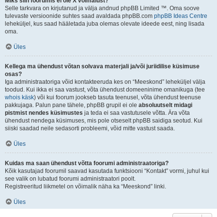
Miks siin foorumis ei ole X võimalust?
Selle tarkvara on kirjutanud ja välja andnud phpBB Limited ™. Oma soove
tulevaste versioonide suhtes saad avaldada phpBB.com
phpBB Ideas Centre
leheküljel, kus saad hääletada juba olemas olevate ideede eest, ning lisada
oma.
Üles
Kellega ma ühendust võtan solvava materjali ja/või juriidilise küsimuse
osas?
Iga administraatoriga võid kontakteeruda kes on “Meeskond” leheküljel välja
toodud. Kui ikka ei saa vastust, võta ühendust domeeninime omanikuga (tee
whois käsk
) või kui foorum jookseb tasuta teenusel, võta ühendust teenuse
pakkujaga. Palun pane tähele, phpBB grupil ei ole
absoluutselt midagi
pistmist nendes küsimustes
ja teda ei saa vastutusele võtta. Ära võta
ühendust nendega küsimuses, mis pole otseselt phpBB saidiga seotud. Kui
siiski saadad neile sedasorti probleemi, võid mitte vastust saada.
Üles
Kuidas ma saan ühendust võtta foorumi administraatoriga?
Kõik kasutajad foorumil saavad kasutada funktsiooni “Kontakt” vormi, juhul kui
see valik on lubatud foorumi administraatori poolt.
Registreeritud liikmetel on võimalik näha ka “Meeskond” linki.
Üles