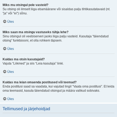
Miks mu otsingul pole vasteid?
Su otsing oli ilmselt liiga ebamäärane või sisaldas palju tihtikasutatavaid (nt.
"ja" või "ei") sõnu.
Üles
Miks saan ma otsingu vastuseks tühja lehe?
Sinu otsingul oli veebiserveri jaoks liiga palju vasteid. Kasutaja “täiendatud
otsing” funktsiooni, et olla rohkem täpsem.
Üles
Kuidas ma otsin kasutajaid?
Vajuta “Liikmed” ja siis “Leia kasutaja” linki.
Üles
Kuidas ma leian omaenda postitused või teemad?
Enda postitusi saad sa vaadata, kui vajutad lingil “Vaata oma postitusi”. Et leida
oma teemasid, kasuta täiendatud otsingut ja määra valikud sobivaks.
Üles
Tellimused ja järjehoidjad