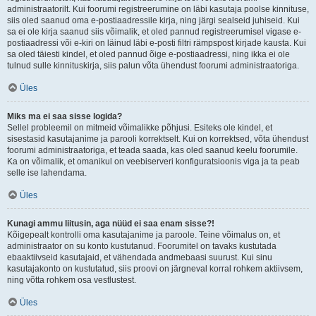
administraatorilt. Kui foorumi registreerumine on läbi kasutaja poolse kinnituse,
siis oled saanud oma e-postiaadressile kirja, ning järgi sealseid juhiseid. Kui
sa ei ole kirja saanud siis võimalik, et oled pannud registreerumisel vigase e-
postiaadressi või e-kiri on läinud läbi e-posti filtri rämpspost kirjade kausta. Kui
sa oled täiesti kindel, et oled pannud õige e-postiaadressi, ning ikka ei ole
tulnud sulle kinnituskirja, siis palun võta ühendust foorumi administraatoriga.
Üles
Miks ma ei saa sisse logida?
Sellel probleemil on mitmeid võimalikke põhjusi. Esiteks ole kindel, et
sisestasid kasutajanime ja parooli korrektselt. Kui on korrektsed, võta ühendust
foorumi administraatoriga, et teada saada, kas oled saanud keelu foorumile.
Ka on võimalik, et omanikul on veebiserveri konfiguratsioonis viga ja ta peab
selle ise lahendama.
Üles
Kunagi ammu liitusin, aga nüüd ei saa enam sisse?!
Kõigepealt kontrolli oma kasutajanime ja paroole. Teine võimalus on, et
administraator on su konto kustutanud. Foorumitel on tavaks kustutada
ebaaktiivseid kasutajaid, et vähendada andmebaasi suurust. Kui sinu
kasutajakonto on kustutatud, siis proovi on järgneval korral rohkem aktiivsem,
ning võtta rohkem osa vestlustest.
Üles