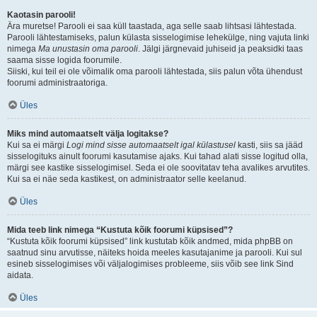
Kaotasin parooli!
Ära muretse! Parooli ei saa küll taastada, aga selle saab lihtsasi lähtestada.
Parooli lähtestamiseks, palun külasta sisselogimise lehekülge, ning vajuta linki
nimega
Ma unustasin oma parooli
. Jälgi järgnevaid juhiseid ja peaksidki taas
saama sisse logida foorumile.
Siiski, kui teil ei ole võimalik oma parooli lähtestada, siis palun võta ühendust
foorumi administraatoriga.
Üles
Miks mind automaatselt välja logitakse?
Kui sa ei märgi
Logi mind sisse automaatselt igal külastusel
kasti, siis sa jääd
sisselogituks ainult foorumi kasutamise ajaks. Kui tahad alati sisse logitud olla,
märgi see kastike sisselogimisel. Seda ei ole soovitatav teha avalikes arvutites.
Kui sa ei näe seda kastikest, on administraator selle keelanud.
Üles
Mida teeb link nimega “Kustuta kõik foorumi küpsised”?
“Kustuta kõik foorumi küpsised” link kustutab kõik andmed, mida phpBB on
saatnud sinu arvutisse, näiteks hoida meeles kasutajanime ja parooli. Kui sul
esineb sisselogimises või väljalogimises probleeme, siis võib see link Sind
aidata.
Üles