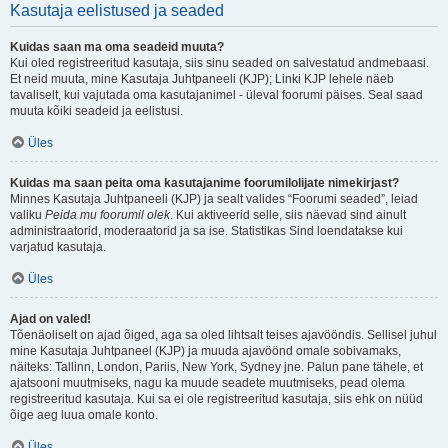
Kasutaja eelistused ja seaded
Kuidas saan ma oma seadeid muuta?
Kui oled registreeritud kasutaja, siis sinu seaded on salvestatud andmebaasi.
Et neid muuta, mine Kasutaja Juhtpaneeli (KJP); Linki KJP lehele näeb
tavaliselt, kui vajutada oma kasutajanimel - üleval foorumi päises. Seal saad
muuta kõiki seadeid ja eelistusi.
Üles
Kuidas ma saan peita oma kasutajanime foorumilolijate nimekirjast?
Minnes Kasutaja Juhtpaneeli (KJP) ja sealt valides “Foorumi seaded”, leiad
valiku
Peida mu foorumil olek
. Kui aktiveerid selle, siis näevad sind ainult
administraatorid, moderaatorid ja sa ise. Statistikas Sind loendatakse kui
varjatud kasutaja.
Üles
Ajad on valed!
Tõenäoliselt on ajad õiged, aga sa oled lihtsalt teises ajavööndis. Sellisel juhul
mine Kasutaja Juhtpaneel (KJP) ja muuda ajavöönd omale sobivamaks,
näiteks: Tallinn, London, Pariis, New York, Sydney jne. Palun pane tähele, et
ajatsooni muutmiseks, nagu ka muude seadete muutmiseks, pead olema
registreeritud kasutaja. Kui sa ei ole registreeritud kasutaja, siis ehk on nüüd
õige aeg luua omale konto.
Üles