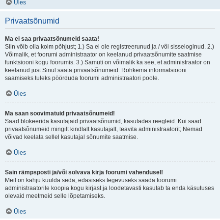
Üles
Privaatsõnumid
Ma ei saa privaatsõnumeid saata!
Siin võib olla kolm põhjust; 1.) Sa ei ole registreerunud ja / või sisseloginud. 2.)
Võimalik, et foorumi administraator on keelanud privaatsõnumite saatmise
funktsiooni kogu foorumis. 3.) Samuti on võimalik ka see, et administraator on
keelanud just Sinul saata privaatsõnumeid. Rohkema informatsiooni
saamiseks tuleks pöörduda foorumi administraatori poole.
Üles
Ma saan soovimatuid privaatsõnumeid!
Saad blokeerida kasutajaid privaatsõnumid, kasutades reegleid. Kui saad
privaatsõnumeid mingilt kindlalt kasutajalt, teavita administraatorit; Nemad
võivad keelata sellel kasutajal sõnumite saatmise.
Üles
Sain rämpsposti ja/või solvava kirja foorumi vahendusel!
Meil on kahju kuulda seda, edasiseks tegevuseks saada foorumi
administraatorile koopia kogu kirjast ja loodetavasti kasutab ta enda käsutuses
olevaid meetmeid selle lõpetamiseks.
Üles