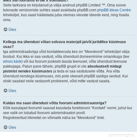
Miks siin foorumis ei ole X võimalust?
Selle tarkvara on kirjutanud ja välja andnud phpBB Limited ™. Oma soove
tulevaste versioonide suhtes saad avaldada phpBB.com
phpBB Ideas Centre
leheküljel, kus saad hääletada juba olemas olevate ideede eest, ning lisada
oma.
Üles
Kellega ma ühendust võtan solvava materjali ja/või juriidilise küsimuse
osas?
Iga administraatoriga võid kontakteeruda kes on “Meeskond” leheküljel välja
toodud. Kui ikka ei saa vastust, võta ühendust domeeninime omanikuga (tee
whois käsk
) või kui foorum jookseb tasuta teenusel, võta ühendust teenuse
pakkujaga. Palun pane tähele, phpBB grupil ei ole
absoluutselt midagi
pistmist nendes küsimustes
ja teda ei saa vastutusele võtta. Ära võta
ühendust nendega küsimuses, mis pole otseselt phpBB saidiga seotud. Kui
siiski saadad neile sedasorti probleemi, võid mitte vastust saada.
Üles
Kuidas ma saan ühendust võtta foorumi administraatoriga?
Kõik kasutajad foorumil saavad kasutada funktsiooni “Kontakt” vormi, juhul kui
see valik on lubatud foorumi administraatori poolt.
Registreeritud liikmetel on võimalik näha ka “Meeskond” linki.
Üles