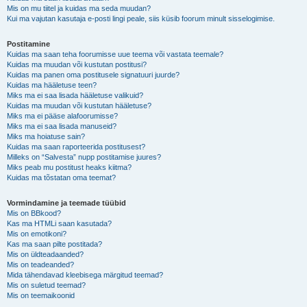
Mis on mu tiitel ja kuidas ma seda muudan?
Kui ma vajutan kasutaja e-posti lingi peale, siis küsib foorum minult sisselogimise.
Postitamine
Kuidas ma saan teha foorumisse uue teema või vastata teemale?
Kuidas ma muudan või kustutan postitusi?
Kuidas ma panen oma postitusele signatuuri juurde?
Kuidas ma hääletuse teen?
Miks ma ei saa lisada hääletuse valikuid?
Kuidas ma muudan või kustutan hääletuse?
Miks ma ei pääse alafoorumisse?
Miks ma ei saa lisada manuseid?
Miks ma hoiatuse sain?
Kuidas ma saan raporteerida postitusest?
Milleks on “Salvesta” nupp postitamise juures?
Miks peab mu postitust heaks kiitma?
Kuidas ma tõstatan oma teemat?
Vormindamine ja teemade tüübid
Mis on BBkood?
Kas ma HTMLi saan kasutada?
Mis on emotikoni?
Kas ma saan pilte postitada?
Mis on üldteadaanded?
Mis on teadeanded?
Mida tähendavad kleebisega märgitud teemad?
Mis on suletud teemad?
Mis on teemaikoonid