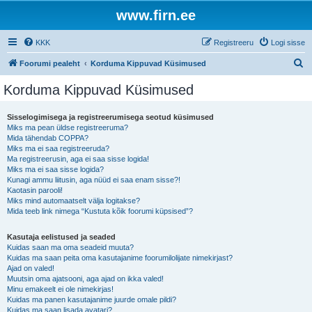
www.firn.ee
KKK
Registreeru
Logi sisse
O
Foorumi pealeht
Korduma Kippuvad Küsimused
t
Korduma Kippuvad Küsimused
s
i
Sisselogimisega ja registreerumisega seotud küsimused
Miks ma pean üldse registreeruma?
Mida tähendab COPPA?
Miks ma ei saa registreeruda?
Ma registreerusin, aga ei saa sisse logida!
Miks ma ei saa sisse logida?
Kunagi ammu liitusin, aga nüüd ei saa enam sisse?!
Kaotasin parooli!
Miks mind automaatselt välja logitakse?
Mida teeb link nimega “Kustuta kõik foorumi küpsised”?
Kasutaja eelistused ja seaded
Kuidas saan ma oma seadeid muuta?
Kuidas ma saan peita oma kasutajanime foorumilolijate nimekirjast?
Ajad on valed!
Muutsin oma ajatsooni, aga ajad on ikka valed!
Minu emakeelt ei ole nimekirjas!
Kuidas ma panen kasutajanime juurde omale pildi?
Kuidas ma saan lisada avatari?