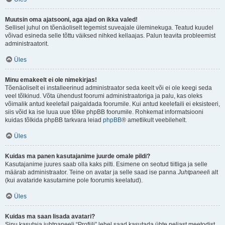
Muutsin oma ajatsooni, aga ajad on ikka valed!
Sellisel juhul on tõenäoliselt tegemist suveajale üleminekuga. Teatud kuudel
võivad esineda selle tõttu väiksed nihked kellaajas. Palun teavita probleemist
administraatorit.
Üles
Minu emakeelt ei ole nimekirjas!
Tõenäoliselt ei installeerinud administraator seda keelt või ei ole keegi seda
veel tõlkinud. Võta ühendust foorumi administraatoriga ja palu, kas oleks
võimalik antud keelefail paigaldada foorumile. Kui antud keelefaili ei eksisteeri,
siis võid ka ise luua uue tõlke phpBB foorumile. Rohkemat informatsiooni
kuidas tõlkida phpBB tarkvara leiad
phpBB
® ametlikult veebilehelt.
Üles
Kuidas ma panen kasutajanime juurde omale pildi?
Kasutajanime juures saab olla kaks pilti. Esimene on seotud tiitliga ja selle
määrab administraator. Teine on avatar ja selle saad ise panna
Juhtpaneel
i alt
(kui avataride kasutamine pole foorumis keelatud).
Üles
Kuidas ma saan lisada avatari?
Sinu kasutaja juhtpaneeli “Profiili” lehel saad kasutada ühte neljast meetodist,