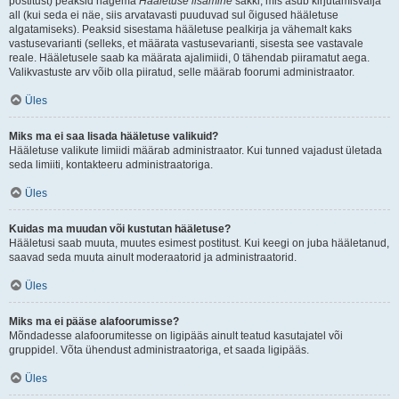
postitust) peaksid nägema
Hääletuse lisamine
sakki, mis asub kirjutamisvälja
all (kui seda ei näe, siis arvatavasti puuduvad sul õigused hääletuse
algatamiseks). Peaksid sisestama hääletuse pealkirja ja vähemalt kaks
vastusevarianti (selleks, et määrata vastusevarianti, sisesta see vastavale
reale. Hääletusele saab ka määrata ajalimiidi, 0 tähendab piiramatut aega.
Valikvastuste arv võib olla piiratud, selle määrab foorumi administraator.
Üles
Miks ma ei saa lisada hääletuse valikuid?
Hääletuse valikute limiidi määrab administraator. Kui tunned vajadust ületada
seda limiiti, kontakteeru administraatoriga.
Üles
Kuidas ma muudan või kustutan hääletuse?
Hääletusi saab muuta, muutes esimest postitust. Kui keegi on juba hääletanud,
saavad seda muuta ainult moderaatorid ja administraatorid.
Üles
Miks ma ei pääse alafoorumisse?
Mõndadesse alafoorumitesse on ligipääs ainult teatud kasutajatel või
gruppidel. Võta ühendust administraatoriga, et saada ligipääs.
Üles