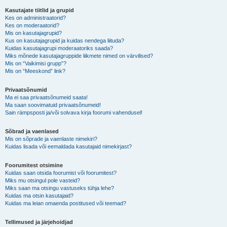
Kasutajate tiitlid ja grupid
Kes on administraatorid?
Kes on moderaatorid?
Mis on kasutajagrupid?
Kus on kasutajagrupid ja kuidas nendega liituda?
Kuidas kasutajagrupi moderaatoriks saada?
Miks mõnede kasutajagruppide liikmete nimed on värvilised?
Mis on “Vaikimisi grupp”?
Mis on “Meeskond” link?
Privaatsõnumid
Ma ei saa privaatsõnumeid saata!
Ma saan soovimatuid privaatsõnumeid!
Sain rämpsposti ja/või solvava kirja foorumi vahendusel!
Sõbrad ja vaenlased
Mis on sõprade ja vaenlaste nimekiri?
Kuidas lisada või eemaldada kasutajaid nimekirjast?
Foorumitest otsimine
Kuidas saan otsida foorumist või foorumitest?
Miks mu otsingul pole vasteid?
Miks saan ma otsingu vastuseks tühja lehe?
Kuidas ma otsin kasutajaid?
Kuidas ma leian omaenda postitused või teemad?
Tellimused ja järjehoidjad