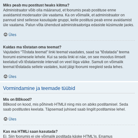
Miks peab mu postitust heaks kiitma?
Administraator võib olla määranud, et foorumis peab postituse enne
avaldamist moderaator üle vaatama. Ka on võimalik, et administraator on
pannud sind sellesse kasutajate gruppi, kelle postitusi peab enne avaldamist
üle vaatama. Palun võta ühendust administraatoriga edasiste küsimuste jaoks.
Üles
Kuidas ma tõstatan oma teemat?
Vajutades “Tõstata teemat” linki teemat vaadates, saad sa "tõstatada" teema
foorumi esimesele lehele. Kui sa seda linki ei näe, on see moodus ilmselt
keelatud või tõstatamiste intervall on veel liiga väike. Samuti on võimalik
teemat tõstatada sellele vastates, kuid jälgi foorumi reegleid seda tehes.
Üles
Vormindamine ja teemade tüübid
Mis on BBkood?
BBkood on kood, mis põhineb HTMLil ning mis on abiks postitamisel. Seda
saab postitustes keelata. Täpsemad juhised saab lingilt postitamise lehel.
Üles
Kas ma HTMLi saan kasutada?
Ei. Siin foorumis ei ole võimalik postitada käske HTML'is. Enamus