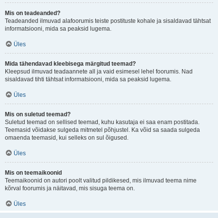
Mis on teadeanded?
Teadeanded ilmuvad alafoorumis teiste postituste kohale ja sisaldavad tähtsat
informatsiooni, mida sa peaksid lugema.
Üles
Mida tähendavad kleebisega märgitud teemad?
Kleepsud ilmuvad teadaannete all ja vaid esimesel lehel foorumis. Nad
sisaldavad tihti tähtsat informatsiooni, mida sa peaksid lugema.
Üles
Mis on suletud teemad?
Suletud teemad on sellised teemad, kuhu kasutaja ei saa enam postitada.
Teemasid võidakse sulgeda mitmetel põhjustel. Ka võid sa saada sulgeda
omaenda teemasid, kui selleks on sul õigused.
Üles
Mis on teemaikoonid
Teemaikoonid on autori poolt valitud pildikesed, mis ilmuvad teema nime
kõrval foorumis ja näitavad, mis sisuga teema on.
Üles