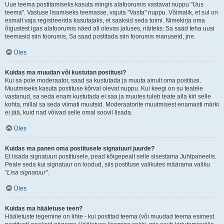
Uue teema postitamiseks kasuta mingis alafoorumis vastavat nuppu "Uus
teema". Vastuse lisamiseks teemasse, vajuta "Vasta" nuppu. Võimalik, et sul on
esmalt vaja registreerida kasutajaks, et saaksid seda toimi. Nimekirja oma
õigustest igas alafoorumis näed all olevas jaluses, näiteks: Sa saad teha uusi
teemasid siin foorumis, Sa saad postitada siin foorumis manuseid, jne.
Üles
Kuidas ma muudan või kustutan postitusi?
Kui sa pole moderaator, saad sa kustutada ja muuta ainult oma postitusi.
Muutmiseks kasuta postituse kõrval olevat nuppu. Kui keegi on su teatele
vastanud, sa seda enam kustutada ei saa ja muutes tuleb teate alla kiri selle
kohta, millal sa seda viimati muutsid. Moderaatorite muutmisest enamasti märki
ei jää, kuid nad võivad selle omal soovil lisada.
Üles
Kuidas ma panen oma postitusele signatuuri juurde?
Et lisada signatuuri postitusele, pead kõigepealt selle sisestama Juhtpaneelis.
Peale seda kui signatuur on loodud, siis postituse valikutes määrama valiku
"Lisa signatuur"
.
Üles
Kuidas ma hääletuse teen?
Hääletuste tegemine on lihte - kui postitad teema (või muudad teema esimest