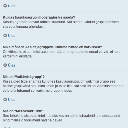
Üles
Kuidas kasutajagrupi moderaatoriks saada?
Kasutajagruppe loovad administraatorid. Kui oled huvitatud grupi loomisest,
siis võta temaga ühendust.
Üles
Miks mõnede kasutajagruppide liikmete nimed on värvilised?
On võimalik, et administraator on määranud gruppidele omad värvid, et neid
kergemini eristada.
Üles
Mis on “Vaikimisi grupp”?
Kui sa oled liige enamas kui ühes kasutajagrupis, on vaikimisi grupp see,
millise grupi värvi sinu nimi ilmub ja mille tiitel sul profiilis on. Administraator on
võib-olla lubanud sul vaikimisi gruppi muuta.
Üles
Mis on “Meeskond” link?
See lehekülg sisaldab infot, näiteks kes on administraatorid ja moderaatorid
ning milliseid foorumeid nad haldavad.