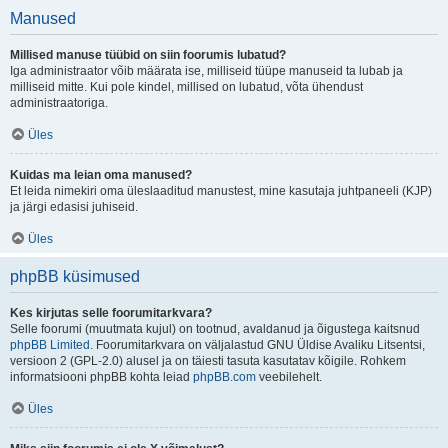
Manused
Millised manuse tüübid on siin foorumis lubatud?
Iga administraator võib määrata ise, milliseid tüüpe manuseid ta lubab ja
milliseid mitte. Kui pole kindel, millised on lubatud, võta ühendust
administraatoriga.
Üles
Kuidas ma leian oma manused?
Et leida nimekiri oma üleslaaditud manustest, mine kasutaja juhtpaneeli (KJP)
ja järgi edasisi juhiseid.
Üles
phpBB küsimused
Kes kirjutas selle foorumitarkvara?
Selle foorumi (muutmata kujul) on tootnud, avaldanud ja õigustega kaitsnud
phpBB Limited
. Foorumitarkvara on väljalastud GNU Üldise Avaliku Litsentsi,
versioon 2 (GPL-2.0) alusel ja on täiesti tasuta kasutatav kõigile. Rohkem
informatsiooni phpBB kohta leiad
phpBB.com
veebilehelt.
Üles