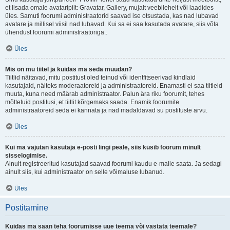
et lisada omale avataripilt: Gravatar, Gallery, mujalt veebilehelt või laadides
üles. Samuti foorumi administraatorid saavad ise otsustada, kas nad lubavad
avatare ja millisel viisil nad lubavad. Kui sa ei saa kasutada avatare, siis võta
ühendust foorumi administraatoriga..
Üles
Mis on mu tiitel ja kuidas ma seda muudan?
Tiitlid näitavad, mitu postitust oled teinud või identfitseerivad kindlaid
kasutajaid, näiteks moderaatoreid ja administraatoreid. Enamasti ei saa tiitleid
muuta, kuna need määrab administraator. Palun ära riku foorumit, tehes
mõttetuid postitusi, et tiitlit kõrgemaks saada. Enamik foorumite
administraatoreid seda ei kannata ja nad madaldavad su postituste arvu.
Üles
Kui ma vajutan kasutaja e-posti lingi peale, siis küsib foorum minult
sisselogimise.
Ainult registreeritud kasutajad saavad foorumi kaudu e-maile saata. Ja sedagi
ainult siis, kui administraator on selle võimaluse lubanud.
Üles
Postitamine
Kuidas ma saan teha foorumisse uue teema või vastata teemale?