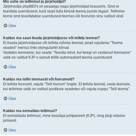
Mis vahe on tellimisel ja järjehoidjal?
Järjehoidja phpBB3's on peaaegu nagu järjehoidjad brauseris. Sind ei
teavitata uuendusest, kuid saad tulla kiiresti teema juurde tagasi. Tellimise
korral sind teavitatakse uuendusest teemas või foorumis sinu valitud viisil.
Üles
Kuidas ma saan lisada järjehoidjasse või tellida teemat?
Et lisada järjehoidjasse või tellida mõnda teemat, pead vajutama “Teema
seaded” menüü linki otsingulahtri kõrval.
Vastates teemasse, kui seade “Teavita mind, kui keegi on vastanud teemasse”
valik on valitud KJP-s samuti tellib automaatselt teema uuendused.
Üles
Kuidas ma tellin teemasid või foorumeid?
Et tellida foorumit, vajuta "Telli foorum" lingile. Et tellida teemat, vasta teemale,
kui tellimise valik on valitud postituse seadetes või vajuta nuppu "Telli teema".
Üles
Kuidas ma eemaldan tellimusi?
Et eemaldada tellimusi, mine kasutaja juhtpaneeli (KJP), ning järgi edasisi
juhiseid.
Üles