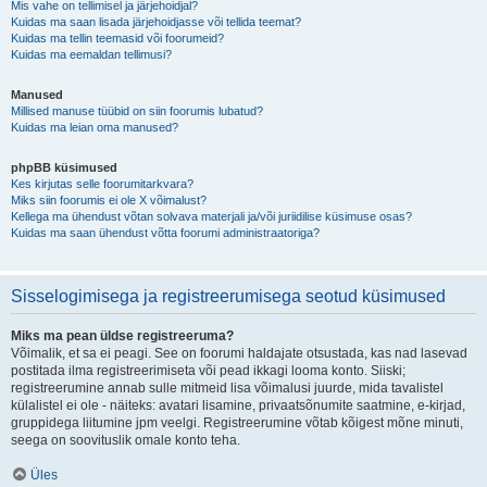
Mis vahe on tellimisel ja järjehoidjal?
Kuidas ma saan lisada järjehoidjasse või tellida teemat?
Kuidas ma tellin teemasid või foorumeid?
Kuidas ma eemaldan tellimusi?
Manused
Millised manuse tüübid on siin foorumis lubatud?
Kuidas ma leian oma manused?
phpBB küsimused
Kes kirjutas selle foorumitarkvara?
Miks siin foorumis ei ole X võimalust?
Kellega ma ühendust võtan solvava materjali ja/või juriidilise küsimuse osas?
Kuidas ma saan ühendust võtta foorumi administraatoriga?
Sisselogimisega ja registreerumisega seotud küsimused
Miks ma pean üldse registreeruma?
Võimalik, et sa ei peagi. See on foorumi haldajate otsustada, kas nad lasevad
postitada ilma registreerimiseta või pead ikkagi looma konto. Siiski;
registreerumine annab sulle mitmeid lisa võimalusi juurde, mida tavalistel
külalistel ei ole - näiteks: avatari lisamine, privaatsõnumite saatmine, e-kirjad,
gruppidega liitumine jpm veelgi. Registreerumine võtab kõigest mõne minuti,
seega on soovituslik omale konto teha.
Üles