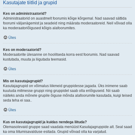
Kasutajate tiitlid ja grupid
Kes on administraatorid?
Administraatorid on auastmelt foorumis kõige kõrgemal. Nad saavad sättida
foorumi väljanägemist ja seadeid ning määrata moderaatoreid. Neil võivad olla
ka moderaatoriõigused kõigis alafoorumites.
Üles
Kes on moderaatorid?
Moderaatorite ülesanne on hoolitseda korra eest foorumis. Nad saavad
kustutada, muuta ja liigutada teemasid.
Üles
Mis on kasutajagrupid?
Kasutajagrupid on võimalus liikmeid gruppidesse jagada. Üks inimene saab
kuuluda mitmesse gruppi ning gruppidel saab olla eriõiguseid. Nii saab
näiteks anda mõnele grupile õiguse mõnda alafoorumite kasutada, kuigi teised
seda teha ei saa..
Üles
Kus on kasutajagrupid ja kuidas nendega liituda?
Olemasolevaid gruppe saad vaadata menüüst Kasutajagruppide alt. Seal saad
ka oma liitumisavalduse esitada. Grupid võivad olla ka varjatud.