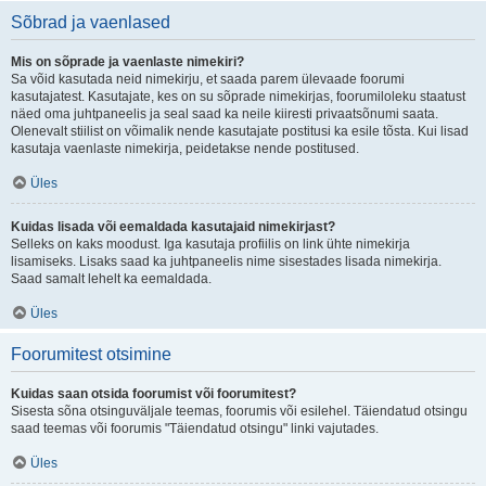
Sõbrad ja vaenlased
Mis on sõprade ja vaenlaste nimekiri?
Sa võid kasutada neid nimekirju, et saada parem ülevaade foorumi
kasutajatest. Kasutajate, kes on su sõprade nimekirjas, foorumiloleku staatust
näed oma juhtpaneelis ja seal saad ka neile kiiresti privaatsõnumi saata.
Olenevalt stiilist on võimalik nende kasutajate postitusi ka esile tõsta. Kui lisad
kasutaja vaenlaste nimekirja, peidetakse nende postitused.
Üles
Kuidas lisada või eemaldada kasutajaid nimekirjast?
Selleks on kaks moodust. Iga kasutaja profiilis on link ühte nimekirja
lisamiseks. Lisaks saad ka juhtpaneelis nime sisestades lisada nimekirja.
Saad samalt lehelt ka eemaldada.
Üles
Foorumitest otsimine
Kuidas saan otsida foorumist või foorumitest?
Sisesta sõna otsinguväljale teemas, foorumis või esilehel. Täiendatud otsingu
saad teemas või foorumis "Täiendatud otsingu" linki vajutades.
Üles