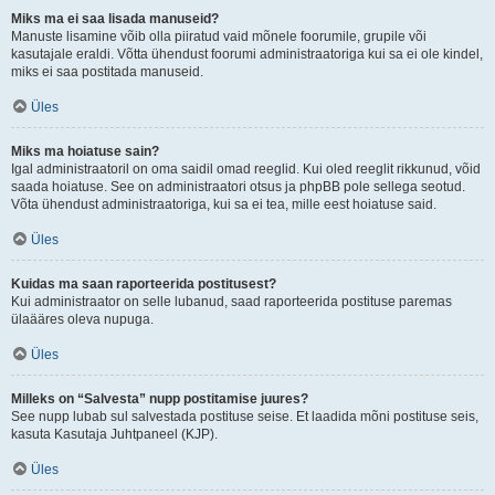
Miks ma ei saa lisada manuseid?
Manuste lisamine võib olla piiratud vaid mõnele foorumile, grupile või
kasutajale eraldi. Võtta ühendust foorumi administraatoriga kui sa ei ole kindel,
miks ei saa postitada manuseid.
Üles
Miks ma hoiatuse sain?
Igal administraatoril on oma saidil omad reeglid. Kui oled reeglit rikkunud, võid
saada hoiatuse. See on administraatori otsus ja phpBB pole sellega seotud.
Võta ühendust administraatoriga, kui sa ei tea, mille eest hoiatuse said.
Üles
Kuidas ma saan raporteerida postitusest?
Kui administraator on selle lubanud, saad raporteerida postituse paremas
ülaääres oleva nupuga.
Üles
Milleks on “Salvesta” nupp postitamise juures?
See nupp lubab sul salvestada postituse seise. Et laadida mõni postituse seis,
kasuta Kasutaja Juhtpaneel (KJP).
Üles