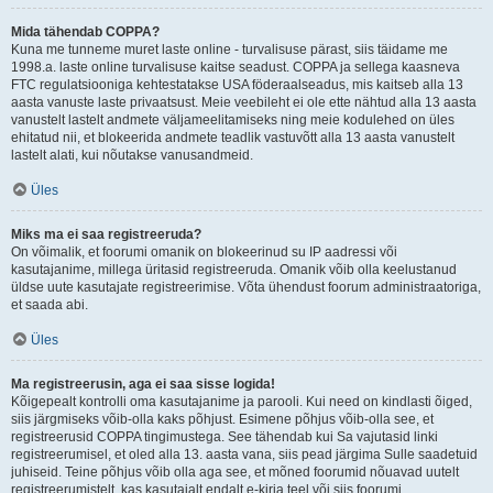
Mida tähendab COPPA?
Kuna me tunneme muret laste online - turvalisuse pärast, siis täidame me
1998.a. laste online turvalisuse kaitse seadust. COPPA ja sellega kaasneva
FTC regulatsiooniga kehtestatakse USA föderaalseadus, mis kaitseb alla 13
aasta vanuste laste privaatsust. Meie veebileht ei ole ette nähtud alla 13 aasta
vanustelt lastelt andmete väljameelitamiseks ning meie kodulehed on üles
ehitatud nii, et blokeerida andmete teadlik vastuvõtt alla 13 aasta vanustelt
lastelt alati, kui nõutakse vanusandmeid.
Üles
Miks ma ei saa registreeruda?
On võimalik, et foorumi omanik on blokeerinud su IP aadressi või
kasutajanime, millega üritasid registreeruda. Omanik võib olla keelustanud
üldse uute kasutajate registreerimise. Võta ühendust foorum administraatoriga,
et saada abi.
Üles
Ma registreerusin, aga ei saa sisse logida!
Kõigepealt kontrolli oma kasutajanime ja parooli. Kui need on kindlasti õiged,
siis järgmiseks võib-olla kaks põhjust. Esimene põhjus võib-olla see, et
registreerusid COPPA tingimustega. See tähendab kui Sa vajutasid linki
registreerumisel, et oled alla 13. aasta vana, siis pead järgima Sulle saadetuid
juhiseid. Teine põhjus võib olla aga see, et mõned foorumid nõuavad uutelt
registreerumistelt, kas kasutajalt endalt e-kirja teel või siis foorumi