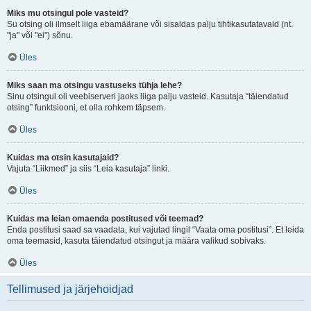
Miks mu otsingul pole vasteid?
Su otsing oli ilmselt liiga ebamäärane või sisaldas palju tihtikasutatavaid (nt.
"ja" või "ei") sõnu.
Üles
Miks saan ma otsingu vastuseks tühja lehe?
Sinu otsingul oli veebiserveri jaoks liiga palju vasteid. Kasutaja “täiendatud
otsing” funktsiooni, et olla rohkem täpsem.
Üles
Kuidas ma otsin kasutajaid?
Vajuta “Liikmed” ja siis “Leia kasutaja” linki.
Üles
Kuidas ma leian omaenda postitused või teemad?
Enda postitusi saad sa vaadata, kui vajutad lingil “Vaata oma postitusi”. Et leida
oma teemasid, kasuta täiendatud otsingut ja määra valikud sobivaks.
Üles
Tellimused ja järjehoidjad