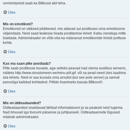
vormindamist saab ka BBkood abil teha.
Üles
Mis on emotikoni?
Emotikonid on väiksed pildikesed, mis aitavad sul postituses oma emotsioone
väljendada. Neid saad teatesse lisada postitamise lehelt. Katsu nendega mitte
liialdada. Administraator on võib-olla ka määranud emotikonide limiidi potituse
kohta.
Üles
Kas ma saan pilte postitada?
Pilte saab postitusse kuvada, aga selleks peavad nad olema avalikus serveris,
näiteks http://www.sinudomeen.ee/minu-pilt.gif. või sa pead need üles laadima
siia lehele. Neid ei saa kuvada oma arvutist (kui see pole server) ja samuti
parooliga kaitstud kohtadest. Piltide lisamiseks kasuta BBkood'i.
Üles
Mis on üldteadaanded?
Üldteadaanded sisaldavad tähtsat informatsiooni ja sa peaksid neid lugema.
Nad ilmuvad iga foorumi päisesse ja juhtpaneeli. Üldteadaannete õigused
määrab administraator.
Üles