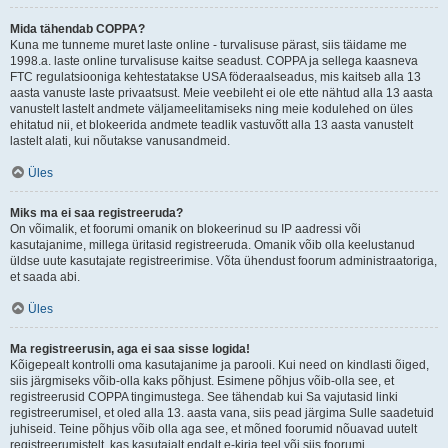
Mida tähendab COPPA?
Kuna me tunneme muret laste online - turvalisuse pärast, siis täidame me
1998.a. laste online turvalisuse kaitse seadust. COPPA ja sellega kaasneva
FTC regulatsiooniga kehtestatakse USA föderaalseadus, mis kaitseb alla 13
aasta vanuste laste privaatsust. Meie veebileht ei ole ette nähtud alla 13 aasta
vanustelt lastelt andmete väljameelitamiseks ning meie kodulehed on üles
ehitatud nii, et blokeerida andmete teadlik vastuvõtt alla 13 aasta vanustelt
lastelt alati, kui nõutakse vanusandmeid.
Üles
Miks ma ei saa registreeruda?
On võimalik, et foorumi omanik on blokeerinud su IP aadressi või
kasutajanime, millega üritasid registreeruda. Omanik võib olla keelustanud
üldse uute kasutajate registreerimise. Võta ühendust foorum administraatoriga,
et saada abi.
Üles
Ma registreerusin, aga ei saa sisse logida!
Kõigepealt kontrolli oma kasutajanime ja parooli. Kui need on kindlasti õiged,
siis järgmiseks võib-olla kaks põhjust. Esimene põhjus võib-olla see, et
registreerusid COPPA tingimustega. See tähendab kui Sa vajutasid linki
registreerumisel, et oled alla 13. aasta vana, siis pead järgima Sulle saadetuid
juhiseid. Teine põhjus võib olla aga see, et mõned foorumid nõuavad uutelt
registreerumistelt, kas kasutajalt endalt e-kirja teel või siis foorumi