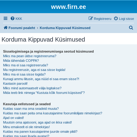
www.firn.ee
KKK
Registreeru
Logi sisse
O
Foorumi pealeht
Korduma Kippuvad Küsimused
t
Korduma Kippuvad Küsimused
s
i
Sisselogimisega ja registreerumisega seotud küsimused
Miks ma pean üldse registreeruma?
Mida tähendab COPPA?
Miks ma ei saa registreeruda?
Ma registreerusin, aga ei saa sisse logida!
Miks ma ei saa sisse logida?
Kunagi ammu liitusin, aga nüüd ei saa enam sisse?!
Kaotasin parooli!
Miks mind automaatselt välja logitakse?
Mida teeb link nimega “Kustuta kõik foorumi küpsised”?
Kasutaja eelistused ja seaded
Kuidas saan ma oma seadeid muuta?
Kuidas ma saan peita oma kasutajanime foorumilolijate nimekirjast?
Ajad on valed!
Muutsin oma ajatsooni, aga ajad on ikka valed!
Minu emakeelt ei ole nimekirjas!
Kuidas ma panen kasutajanime juurde omale pildi?
Kuidas ma saan lisada avatari?