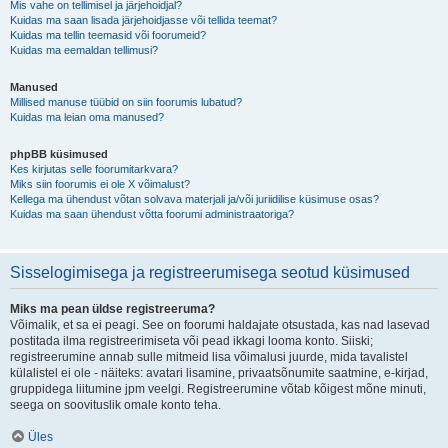
Mis vahe on tellimisel ja järjehoidjal?
Kuidas ma saan lisada järjehoidjasse või tellida teemat?
Kuidas ma tellin teemasid või foorumeid?
Kuidas ma eemaldan tellimusi?
Manused
Millised manuse tüübid on siin foorumis lubatud?
Kuidas ma leian oma manused?
phpBB küsimused
Kes kirjutas selle foorumitarkvara?
Miks siin foorumis ei ole X võimalust?
Kellega ma ühendust võtan solvava materjali ja/või juriidilise küsimuse osas?
Kuidas ma saan ühendust võtta foorumi administraatoriga?
Sisselogimisega ja registreerumisega seotud küsimused
Miks ma pean üldse registreeruma?
Võimalik, et sa ei peagi. See on foorumi haldajate otsustada, kas nad lasevad
postitada ilma registreerimiseta või pead ikkagi looma konto. Siiski;
registreerumine annab sulle mitmeid lisa võimalusi juurde, mida tavalistel
külalistel ei ole - näiteks: avatari lisamine, privaatsõnumite saatmine, e-kirjad,
gruppidega liitumine jpm veelgi. Registreerumine võtab kõigest mõne minuti,
seega on soovituslik omale konto teha.
Üles