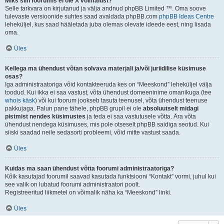
Miks siin foorumis ei ole X võimalust?
Selle tarkvara on kirjutanud ja välja andnud phpBB Limited ™. Oma soove
tulevaste versioonide suhtes saad avaldada phpBB.com
phpBB Ideas Centre
leheküljel, kus saad hääletada juba olemas olevate ideede eest, ning lisada
oma.
Üles
Kellega ma ühendust võtan solvava materjali ja/või juriidilise küsimuse
osas?
Iga administraatoriga võid kontakteeruda kes on “Meeskond” leheküljel välja
toodud. Kui ikka ei saa vastust, võta ühendust domeeninime omanikuga (tee
whois käsk
) või kui foorum jookseb tasuta teenusel, võta ühendust teenuse
pakkujaga. Palun pane tähele, phpBB grupil ei ole
absoluutselt midagi
pistmist nendes küsimustes
ja teda ei saa vastutusele võtta. Ära võta
ühendust nendega küsimuses, mis pole otseselt phpBB saidiga seotud. Kui
siiski saadad neile sedasorti probleemi, võid mitte vastust saada.
Üles
Kuidas ma saan ühendust võtta foorumi administraatoriga?
Kõik kasutajad foorumil saavad kasutada funktsiooni “Kontakt” vormi, juhul kui
see valik on lubatud foorumi administraatori poolt.
Registreeritud liikmetel on võimalik näha ka “Meeskond” linki.
Üles