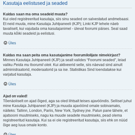
Kasutaja eelistused ja seaded
Kuidas saan ma oma seadeid muuta?
Kui oled registreeritud kasutaja, siis sinu seaded on salvestatud andmebaasi.
Et neid muuta, mine Kasutaja Juhtpaneeli (KJP); Linki KJP lehele näeb
tavaliselt, kui vajutada oma kasutajanimel - üleval foorumi päises. Seal saad
muuta kõiki seadeid ja eelistusi.
Üles
Kuidas ma saan peita oma kasutajanime foorumilolijate nimekirjast?
Minnes Kasutaja Juhtpaneeli (KJP) ja sealt valides “Foorumi seaded”, leiad
valiku
Peida mu foorumil olek
. Kui aktiveerid selle, siis näevad sind ainult
administraatorid, moderaatorid ja sa ise. Statistikas Sind loendatakse kui
varjatud kasutaja.
Üles
Ajad on valed!
Tõenäoliselt on ajad õiged, aga sa oled lihtsalt teises ajavööndis. Sellisel juhul
mine Kasutaja Juhtpaneel (KJP) ja muuda ajavöönd omale sobivamaks,
näiteks: Tallinn, London, Pariis, New York, Sydney jne. Palun pane tähele, et
ajatsooni muutmiseks, nagu ka muude seadete muutmiseks, pead olema
registreeritud kasutaja. Kui sa ei ole registreeritud kasutaja, siis ehk on nüüd
õige aeg luua omale konto.
Üles