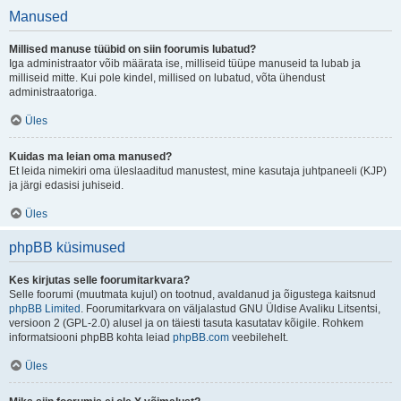
Manused
Millised manuse tüübid on siin foorumis lubatud?
Iga administraator võib määrata ise, milliseid tüüpe manuseid ta lubab ja
milliseid mitte. Kui pole kindel, millised on lubatud, võta ühendust
administraatoriga.
Üles
Kuidas ma leian oma manused?
Et leida nimekiri oma üleslaaditud manustest, mine kasutaja juhtpaneeli (KJP)
ja järgi edasisi juhiseid.
Üles
phpBB küsimused
Kes kirjutas selle foorumitarkvara?
Selle foorumi (muutmata kujul) on tootnud, avaldanud ja õigustega kaitsnud
phpBB Limited
. Foorumitarkvara on väljalastud GNU Üldise Avaliku Litsentsi,
versioon 2 (GPL-2.0) alusel ja on täiesti tasuta kasutatav kõigile. Rohkem
informatsiooni phpBB kohta leiad
phpBB.com
veebilehelt.
Üles