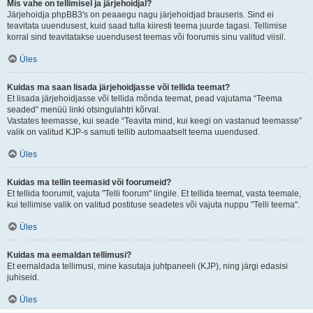
Mis vahe on tellimisel ja järjehoidjal?
Järjehoidja phpBB3's on peaaegu nagu järjehoidjad brauseris. Sind ei
teavitata uuendusest, kuid saad tulla kiiresti teema juurde tagasi. Tellimise
korral sind teavitatakse uuendusest teemas või foorumis sinu valitud viisil.
Üles
Kuidas ma saan lisada järjehoidjasse või tellida teemat?
Et lisada järjehoidjasse või tellida mõnda teemat, pead vajutama “Teema
seaded” menüü linki otsingulahtri kõrval.
Vastates teemasse, kui seade “Teavita mind, kui keegi on vastanud teemasse”
valik on valitud KJP-s samuti tellib automaatselt teema uuendused.
Üles
Kuidas ma tellin teemasid või foorumeid?
Et tellida foorumit, vajuta "Telli foorum" lingile. Et tellida teemat, vasta teemale,
kui tellimise valik on valitud postituse seadetes või vajuta nuppu "Telli teema".
Üles
Kuidas ma eemaldan tellimusi?
Et eemaldada tellimusi, mine kasutaja juhtpaneeli (KJP), ning järgi edasisi
juhiseid.
Üles