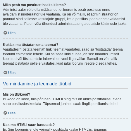
Miks peab mu postitust heaks kiitma?
Administraator võib olla määranud, et foorumis peab postituse enne
avaldamist moderaator üle vaatama. Ka on võimalik, et administraator on
pannud sind sellesse kasutajate gruppi, kelle postitusi peab enne avaldamist
üle vaatama. Palun võta ühendust administraatoriga edasiste küsimuste jaoks.
Üles
Kuidas ma tõstatan oma teemat?
Vajutades “Tõstata teemat” linki teemat vaadates, saad sa "tõstatada" teema
foorumi esimesele lehele. Kui sa seda linki ei näe, on see moodus ilmselt
keelatud või tõstatamiste intervall on veel liiga väike. Samuti on võimalik
teemat tõstatada sellele vastates, kuid jälgi foorumi reegleid seda tehes.
Üles
Vormindamine ja teemade tüübid
Mis on BBkood?
BBkood on kood, mis põhineb HTMLil ning mis on abiks postitamisel. Seda
saab postitustes keelata. Täpsemad juhised saab lingilt postitamise lehel.
Üles
Kas ma HTMLi saan kasutada?
Ei. Siin foorumis ei ole võimalik postitada käske HTML'is. Enamus