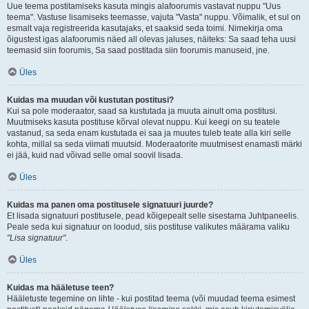
Uue teema postitamiseks kasuta mingis alafoorumis vastavat nuppu "Uus
teema". Vastuse lisamiseks teemasse, vajuta "Vasta" nuppu. Võimalik, et sul on
esmalt vaja registreerida kasutajaks, et saaksid seda toimi. Nimekirja oma
õigustest igas alafoorumis näed all olevas jaluses, näiteks: Sa saad teha uusi
teemasid siin foorumis, Sa saad postitada siin foorumis manuseid, jne.
Üles
Kuidas ma muudan või kustutan postitusi?
Kui sa pole moderaator, saad sa kustutada ja muuta ainult oma postitusi.
Muutmiseks kasuta postituse kõrval olevat nuppu. Kui keegi on su teatele
vastanud, sa seda enam kustutada ei saa ja muutes tuleb teate alla kiri selle
kohta, millal sa seda viimati muutsid. Moderaatorite muutmisest enamasti märki
ei jää, kuid nad võivad selle omal soovil lisada.
Üles
Kuidas ma panen oma postitusele signatuuri juurde?
Et lisada signatuuri postitusele, pead kõigepealt selle sisestama Juhtpaneelis.
Peale seda kui signatuur on loodud, siis postituse valikutes määrama valiku
"Lisa signatuur"
.
Üles
Kuidas ma hääletuse teen?
Hääletuste tegemine on lihte - kui postitad teema (või muudad teema esimest