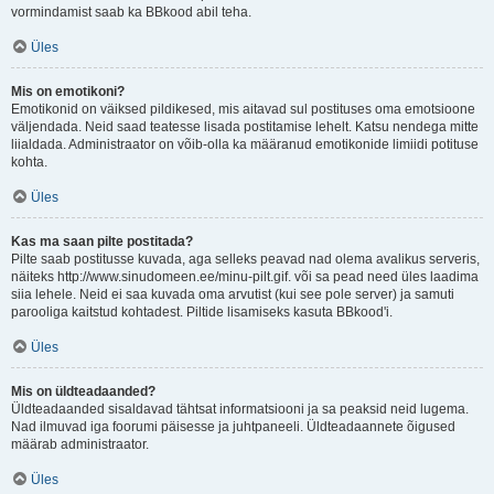
vormindamist saab ka BBkood abil teha.
Üles
Mis on emotikoni?
Emotikonid on väiksed pildikesed, mis aitavad sul postituses oma emotsioone
väljendada. Neid saad teatesse lisada postitamise lehelt. Katsu nendega mitte
liialdada. Administraator on võib-olla ka määranud emotikonide limiidi potituse
kohta.
Üles
Kas ma saan pilte postitada?
Pilte saab postitusse kuvada, aga selleks peavad nad olema avalikus serveris,
näiteks http://www.sinudomeen.ee/minu-pilt.gif. või sa pead need üles laadima
siia lehele. Neid ei saa kuvada oma arvutist (kui see pole server) ja samuti
parooliga kaitstud kohtadest. Piltide lisamiseks kasuta BBkood'i.
Üles
Mis on üldteadaanded?
Üldteadaanded sisaldavad tähtsat informatsiooni ja sa peaksid neid lugema.
Nad ilmuvad iga foorumi päisesse ja juhtpaneeli. Üldteadaannete õigused
määrab administraator.
Üles