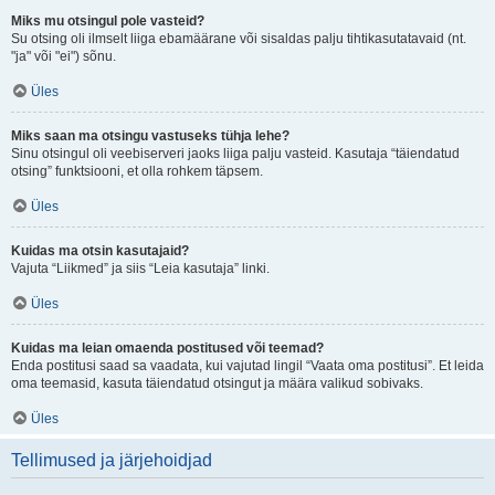
Miks mu otsingul pole vasteid?
Su otsing oli ilmselt liiga ebamäärane või sisaldas palju tihtikasutatavaid (nt.
"ja" või "ei") sõnu.
Üles
Miks saan ma otsingu vastuseks tühja lehe?
Sinu otsingul oli veebiserveri jaoks liiga palju vasteid. Kasutaja “täiendatud
otsing” funktsiooni, et olla rohkem täpsem.
Üles
Kuidas ma otsin kasutajaid?
Vajuta “Liikmed” ja siis “Leia kasutaja” linki.
Üles
Kuidas ma leian omaenda postitused või teemad?
Enda postitusi saad sa vaadata, kui vajutad lingil “Vaata oma postitusi”. Et leida
oma teemasid, kasuta täiendatud otsingut ja määra valikud sobivaks.
Üles
Tellimused ja järjehoidjad