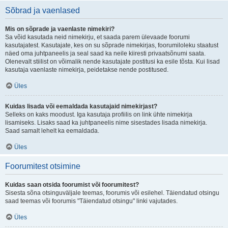
Sõbrad ja vaenlased
Mis on sõprade ja vaenlaste nimekiri?
Sa võid kasutada neid nimekirju, et saada parem ülevaade foorumi
kasutajatest. Kasutajate, kes on su sõprade nimekirjas, foorumiloleku staatust
näed oma juhtpaneelis ja seal saad ka neile kiiresti privaatsõnumi saata.
Olenevalt stiilist on võimalik nende kasutajate postitusi ka esile tõsta. Kui lisad
kasutaja vaenlaste nimekirja, peidetakse nende postitused.
Üles
Kuidas lisada või eemaldada kasutajaid nimekirjast?
Selleks on kaks moodust. Iga kasutaja profiilis on link ühte nimekirja
lisamiseks. Lisaks saad ka juhtpaneelis nime sisestades lisada nimekirja.
Saad samalt lehelt ka eemaldada.
Üles
Foorumitest otsimine
Kuidas saan otsida foorumist või foorumitest?
Sisesta sõna otsinguväljale teemas, foorumis või esilehel. Täiendatud otsingu
saad teemas või foorumis "Täiendatud otsingu" linki vajutades.
Üles