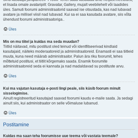
et lisada omale avataripilt: Gravatar, Gallery, mujalt veebilehelt või laadides
üles. Samuti foorumi administraatorid saavad ise otsustada, kas nad lubavad
avatare ja millisel viisil nad lubavad. Kui sa ei saa kasutada avatare, siis võta
ühendust foorumi administraatoriga..
Üles
Mis on mu tiitel ja kuidas ma seda muudan?
Tiitlid näitavad, mitu postitust oled teinud või identfitseerivad kindlaid
kasutajaid, näiteks moderaatoreid ja administraatoreid. Enamasti ei saa tiitleid
muuta, kuna need määrab administraator. Palun ära riku foorumit, tehes
mõttetuid postitusi, et tiitlit kõrgemaks saada. Enamik foorumite
administraatoreid seda ei kannata ja nad madaldavad su postituste arvu.
Üles
Kui ma vajutan kasutaja e-posti lingi peale, siis küsib foorum minult
sisselogimise.
Ainult registreeritud kasutajad saavad foorumi kaudu e-maile saata. Ja sedagi
ainult siis, kui administraator on selle võimaluse lubanud.
Üles
Postitamine
Kuidas ma saan teha foorumisse uue teema või vastata teemale?