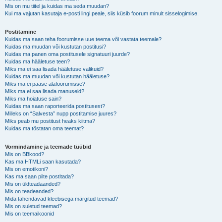
Mis on mu tiitel ja kuidas ma seda muudan?
Kui ma vajutan kasutaja e-posti lingi peale, siis küsib foorum minult sisselogimise.
Postitamine
Kuidas ma saan teha foorumisse uue teema või vastata teemale?
Kuidas ma muudan või kustutan postitusi?
Kuidas ma panen oma postitusele signatuuri juurde?
Kuidas ma hääletuse teen?
Miks ma ei saa lisada hääletuse valikuid?
Kuidas ma muudan või kustutan hääletuse?
Miks ma ei pääse alafoorumisse?
Miks ma ei saa lisada manuseid?
Miks ma hoiatuse sain?
Kuidas ma saan raporteerida postitusest?
Milleks on “Salvesta” nupp postitamise juures?
Miks peab mu postitust heaks kiitma?
Kuidas ma tõstatan oma teemat?
Vormindamine ja teemade tüübid
Mis on BBkood?
Kas ma HTMLi saan kasutada?
Mis on emotikoni?
Kas ma saan pilte postitada?
Mis on üldteadaanded?
Mis on teadeanded?
Mida tähendavad kleebisega märgitud teemad?
Mis on suletud teemad?
Mis on teemaikoonid