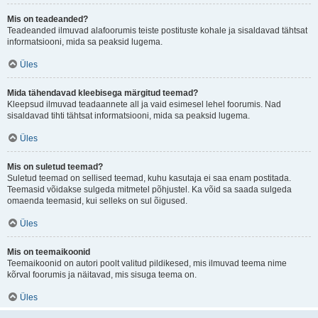
Mis on teadeanded?
Teadeanded ilmuvad alafoorumis teiste postituste kohale ja sisaldavad tähtsat
informatsiooni, mida sa peaksid lugema.
Üles
Mida tähendavad kleebisega märgitud teemad?
Kleepsud ilmuvad teadaannete all ja vaid esimesel lehel foorumis. Nad
sisaldavad tihti tähtsat informatsiooni, mida sa peaksid lugema.
Üles
Mis on suletud teemad?
Suletud teemad on sellised teemad, kuhu kasutaja ei saa enam postitada.
Teemasid võidakse sulgeda mitmetel põhjustel. Ka võid sa saada sulgeda
omaenda teemasid, kui selleks on sul õigused.
Üles
Mis on teemaikoonid
Teemaikoonid on autori poolt valitud pildikesed, mis ilmuvad teema nime
kõrval foorumis ja näitavad, mis sisuga teema on.
Üles