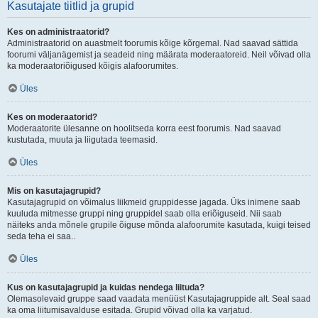
Kasutajate tiitlid ja grupid
Kes on administraatorid?
Administraatorid on auastmelt foorumis kõige kõrgemal. Nad saavad sättida
foorumi väljanägemist ja seadeid ning määrata moderaatoreid. Neil võivad olla
ka moderaatoriõigused kõigis alafoorumites.
Üles
Kes on moderaatorid?
Moderaatorite ülesanne on hoolitseda korra eest foorumis. Nad saavad
kustutada, muuta ja liigutada teemasid.
Üles
Mis on kasutajagrupid?
Kasutajagrupid on võimalus liikmeid gruppidesse jagada. Üks inimene saab
kuuluda mitmesse gruppi ning gruppidel saab olla eriõiguseid. Nii saab
näiteks anda mõnele grupile õiguse mõnda alafoorumite kasutada, kuigi teised
seda teha ei saa..
Üles
Kus on kasutajagrupid ja kuidas nendega liituda?
Olemasolevaid gruppe saad vaadata menüüst Kasutajagruppide alt. Seal saad
ka oma liitumisavalduse esitada. Grupid võivad olla ka varjatud.