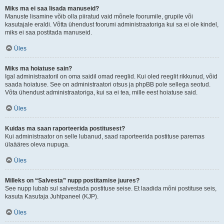
Miks ma ei saa lisada manuseid?
Manuste lisamine võib olla piiratud vaid mõnele foorumile, grupile või
kasutajale eraldi. Võtta ühendust foorumi administraatoriga kui sa ei ole kindel,
miks ei saa postitada manuseid.
Üles
Miks ma hoiatuse sain?
Igal administraatoril on oma saidil omad reeglid. Kui oled reeglit rikkunud, võid
saada hoiatuse. See on administraatori otsus ja phpBB pole sellega seotud.
Võta ühendust administraatoriga, kui sa ei tea, mille eest hoiatuse said.
Üles
Kuidas ma saan raporteerida postitusest?
Kui administraator on selle lubanud, saad raporteerida postituse paremas
ülaääres oleva nupuga.
Üles
Milleks on “Salvesta” nupp postitamise juures?
See nupp lubab sul salvestada postituse seise. Et laadida mõni postituse seis,
kasuta Kasutaja Juhtpaneel (KJP).
Üles