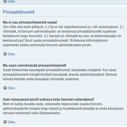
Üles
Privaatsõnumid
Ma ei saa privaatsõnumeid saata!
Siin võib olla kolm põhjust; 1.) Sa ei ole registreerunud ja / või sisseloginud. 2.)
Võimalik, et foorumi administraator on keelanud privaatsõnumite saatmise
funktsiooni kogu foorumis. 3.) Samuti on võimalik ka see, et administraator on
keelanud just Sinul saata privaatsõnumeid. Rohkema informatsiooni
saamiseks tuleks pöörduda foorumi administraatori poole.
Üles
Ma saan soovimatuid privaatsõnumeid!
Saad blokeerida kasutajaid privaatsõnumid, kasutades reegleid. Kui saad
privaatsõnumeid mingilt kindlalt kasutajalt, teavita administraatorit; Nemad
võivad keelata sellel kasutajal sõnumite saatmise.
Üles
Sain rämpsposti ja/või solvava kirja foorumi vahendusel!
Meil on kahju kuulda seda, edasiseks tegevuseks saada foorumi
administraatorile koopia kogu kirjast ja loodetavasti kasutab ta enda käsutuses
olevaid meetmeid selle lõpetamiseks.
Üles