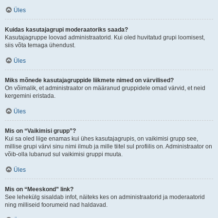
Üles
Kuidas kasutajagrupi moderaatoriks saada?
Kasutajagruppe loovad administraatorid. Kui oled huvitatud grupi loomisest,
siis võta temaga ühendust.
Üles
Miks mõnede kasutajagruppide liikmete nimed on värvilised?
On võimalik, et administraator on määranud gruppidele omad värvid, et neid
kergemini eristada.
Üles
Mis on “Vaikimisi grupp”?
Kui sa oled liige enamas kui ühes kasutajagrupis, on vaikimisi grupp see,
millise grupi värvi sinu nimi ilmub ja mille tiitel sul profiilis on. Administraator on
võib-olla lubanud sul vaikimisi gruppi muuta.
Üles
Mis on “Meeskond” link?
See lehekülg sisaldab infot, näiteks kes on administraatorid ja moderaatorid
ning milliseid foorumeid nad haldavad.