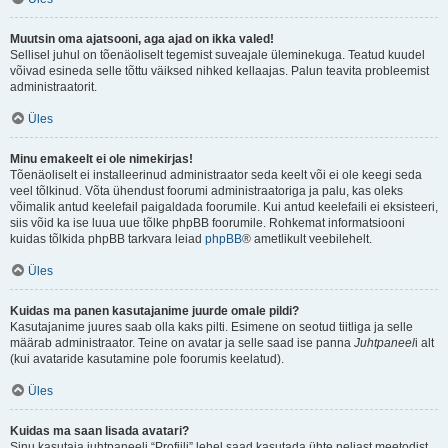
Muutsin oma ajatsooni, aga ajad on ikka valed!
Sellisel juhul on tõenäoliselt tegemist suveajale üleminekuga. Teatud kuudel
võivad esineda selle tõttu väiksed nihked kellaajas. Palun teavita probleemist
administraatorit.
Üles
Minu emakeelt ei ole nimekirjas!
Tõenäoliselt ei installeerinud administraator seda keelt või ei ole keegi seda
veel tõlkinud. Võta ühendust foorumi administraatoriga ja palu, kas oleks
võimalik antud keelefail paigaldada foorumile. Kui antud keelefaili ei eksisteeri,
siis võid ka ise luua uue tõlke phpBB foorumile. Rohkemat informatsiooni
kuidas tõlkida phpBB tarkvara leiad
phpBB
® ametlikult veebilehelt.
Üles
Kuidas ma panen kasutajanime juurde omale pildi?
Kasutajanime juures saab olla kaks pilti. Esimene on seotud tiitliga ja selle
määrab administraator. Teine on avatar ja selle saad ise panna
Juhtpaneel
i alt
(kui avataride kasutamine pole foorumis keelatud).
Üles
Kuidas ma saan lisada avatari?
Sinu kasutaja juhtpaneeli “Profiili” lehel saad kasutada ühte neljast meetodist,