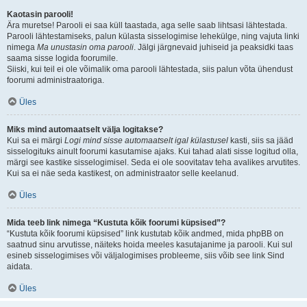
Kaotasin parooli!
Ära muretse! Parooli ei saa küll taastada, aga selle saab lihtsasi lähtestada.
Parooli lähtestamiseks, palun külasta sisselogimise lehekülge, ning vajuta linki
nimega
Ma unustasin oma parooli
. Jälgi järgnevaid juhiseid ja peaksidki taas
saama sisse logida foorumile.
Siiski, kui teil ei ole võimalik oma parooli lähtestada, siis palun võta ühendust
foorumi administraatoriga.
Üles
Miks mind automaatselt välja logitakse?
Kui sa ei märgi
Logi mind sisse automaatselt igal külastusel
kasti, siis sa jääd
sisselogituks ainult foorumi kasutamise ajaks. Kui tahad alati sisse logitud olla,
märgi see kastike sisselogimisel. Seda ei ole soovitatav teha avalikes arvutites.
Kui sa ei näe seda kastikest, on administraator selle keelanud.
Üles
Mida teeb link nimega “Kustuta kõik foorumi küpsised”?
“Kustuta kõik foorumi küpsised” link kustutab kõik andmed, mida phpBB on
saatnud sinu arvutisse, näiteks hoida meeles kasutajanime ja parooli. Kui sul
esineb sisselogimises või väljalogimises probleeme, siis võib see link Sind
aidata.
Üles