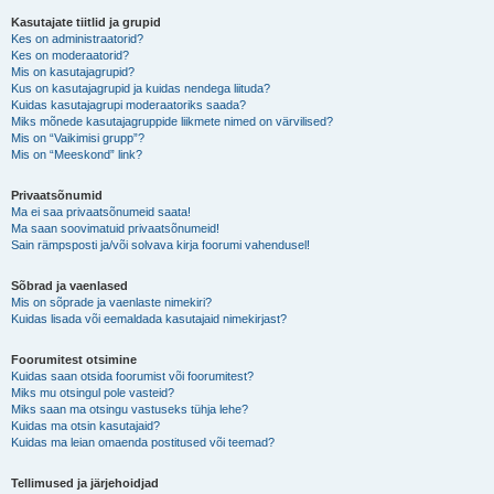
Kasutajate tiitlid ja grupid
Kes on administraatorid?
Kes on moderaatorid?
Mis on kasutajagrupid?
Kus on kasutajagrupid ja kuidas nendega liituda?
Kuidas kasutajagrupi moderaatoriks saada?
Miks mõnede kasutajagruppide liikmete nimed on värvilised?
Mis on “Vaikimisi grupp”?
Mis on “Meeskond” link?
Privaatsõnumid
Ma ei saa privaatsõnumeid saata!
Ma saan soovimatuid privaatsõnumeid!
Sain rämpsposti ja/või solvava kirja foorumi vahendusel!
Sõbrad ja vaenlased
Mis on sõprade ja vaenlaste nimekiri?
Kuidas lisada või eemaldada kasutajaid nimekirjast?
Foorumitest otsimine
Kuidas saan otsida foorumist või foorumitest?
Miks mu otsingul pole vasteid?
Miks saan ma otsingu vastuseks tühja lehe?
Kuidas ma otsin kasutajaid?
Kuidas ma leian omaenda postitused või teemad?
Tellimused ja järjehoidjad