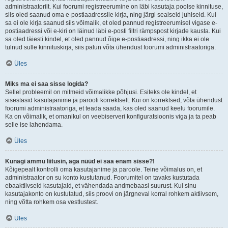
administraatorilt. Kui foorumi registreerumine on läbi kasutaja poolse kinnituse,
siis oled saanud oma e-postiaadressile kirja, ning järgi sealseid juhiseid. Kui
sa ei ole kirja saanud siis võimalik, et oled pannud registreerumisel vigase e-
postiaadressi või e-kiri on läinud läbi e-posti filtri rämpspost kirjade kausta. Kui
sa oled täiesti kindel, et oled pannud õige e-postiaadressi, ning ikka ei ole
tulnud sulle kinnituskirja, siis palun võta ühendust foorumi administraatoriga.
Üles
Miks ma ei saa sisse logida?
Sellel probleemil on mitmeid võimalikke põhjusi. Esiteks ole kindel, et
sisestasid kasutajanime ja parooli korrektselt. Kui on korrektsed, võta ühendust
foorumi administraatoriga, et teada saada, kas oled saanud keelu foorumile.
Ka on võimalik, et omanikul on veebiserveri konfiguratsioonis viga ja ta peab
selle ise lahendama.
Üles
Kunagi ammu liitusin, aga nüüd ei saa enam sisse?!
Kõigepealt kontrolli oma kasutajanime ja paroole. Teine võimalus on, et
administraator on su konto kustutanud. Foorumitel on tavaks kustutada
ebaaktiivseid kasutajaid, et vähendada andmebaasi suurust. Kui sinu
kasutajakonto on kustutatud, siis proovi on järgneval korral rohkem aktiivsem,
ning võtta rohkem osa vestlustest.
Üles