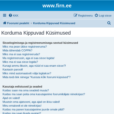
www.firn.ee
KKK
Registreeru
Logi sisse
O
Foorumi pealeht
Korduma Kippuvad Küsimused
t
Korduma Kippuvad Küsimused
s
i
Sisselogimisega ja registreerumisega seotud küsimused
Miks ma pean üldse registreeruma?
Mida tähendab COPPA?
Miks ma ei saa registreeruda?
Ma registreerusin, aga ei saa sisse logida!
Miks ma ei saa sisse logida?
Kunagi ammu liitusin, aga nüüd ei saa enam sisse?!
Kaotasin parooli!
Miks mind automaatselt välja logitakse?
Mida teeb link nimega “Kustuta kõik foorumi küpsised”?
Kasutaja eelistused ja seaded
Kuidas saan ma oma seadeid muuta?
Kuidas ma saan peita oma kasutajanime foorumilolijate nimekirjast?
Ajad on valed!
Muutsin oma ajatsooni, aga ajad on ikka valed!
Minu emakeelt ei ole nimekirjas!
Kuidas ma panen kasutajanime juurde omale pildi?
Kuidas ma saan lisada avatari?