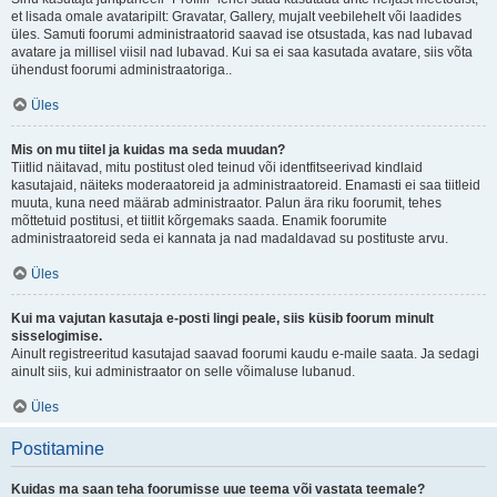
et lisada omale avataripilt: Gravatar, Gallery, mujalt veebilehelt või laadides
üles. Samuti foorumi administraatorid saavad ise otsustada, kas nad lubavad
avatare ja millisel viisil nad lubavad. Kui sa ei saa kasutada avatare, siis võta
ühendust foorumi administraatoriga..
Üles
Mis on mu tiitel ja kuidas ma seda muudan?
Tiitlid näitavad, mitu postitust oled teinud või identfitseerivad kindlaid
kasutajaid, näiteks moderaatoreid ja administraatoreid. Enamasti ei saa tiitleid
muuta, kuna need määrab administraator. Palun ära riku foorumit, tehes
mõttetuid postitusi, et tiitlit kõrgemaks saada. Enamik foorumite
administraatoreid seda ei kannata ja nad madaldavad su postituste arvu.
Üles
Kui ma vajutan kasutaja e-posti lingi peale, siis küsib foorum minult
sisselogimise.
Ainult registreeritud kasutajad saavad foorumi kaudu e-maile saata. Ja sedagi
ainult siis, kui administraator on selle võimaluse lubanud.
Üles
Postitamine
Kuidas ma saan teha foorumisse uue teema või vastata teemale?