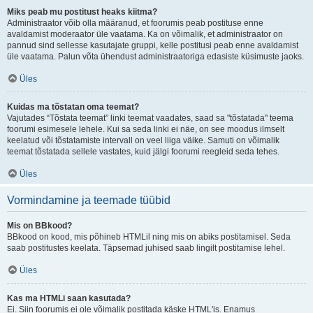
Miks peab mu postitust heaks kiitma?
Administraator võib olla määranud, et foorumis peab postituse enne
avaldamist moderaator üle vaatama. Ka on võimalik, et administraator on
pannud sind sellesse kasutajate gruppi, kelle postitusi peab enne avaldamist
üle vaatama. Palun võta ühendust administraatoriga edasiste küsimuste jaoks.
Üles
Kuidas ma tõstatan oma teemat?
Vajutades “Tõstata teemat” linki teemat vaadates, saad sa "tõstatada" teema
foorumi esimesele lehele. Kui sa seda linki ei näe, on see moodus ilmselt
keelatud või tõstatamiste intervall on veel liiga väike. Samuti on võimalik
teemat tõstatada sellele vastates, kuid jälgi foorumi reegleid seda tehes.
Üles
Vormindamine ja teemade tüübid
Mis on BBkood?
BBkood on kood, mis põhineb HTMLil ning mis on abiks postitamisel. Seda
saab postitustes keelata. Täpsemad juhised saab lingilt postitamise lehel.
Üles
Kas ma HTMLi saan kasutada?
Ei. Siin foorumis ei ole võimalik postitada käske HTML'is. Enamus