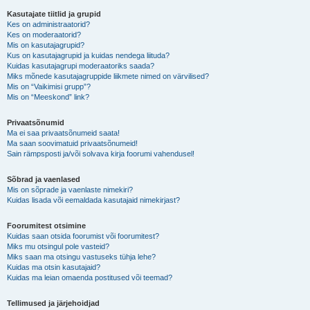
Kasutajate tiitlid ja grupid
Kes on administraatorid?
Kes on moderaatorid?
Mis on kasutajagrupid?
Kus on kasutajagrupid ja kuidas nendega liituda?
Kuidas kasutajagrupi moderaatoriks saada?
Miks mõnede kasutajagruppide liikmete nimed on värvilised?
Mis on “Vaikimisi grupp”?
Mis on “Meeskond” link?
Privaatsõnumid
Ma ei saa privaatsõnumeid saata!
Ma saan soovimatuid privaatsõnumeid!
Sain rämpsposti ja/või solvava kirja foorumi vahendusel!
Sõbrad ja vaenlased
Mis on sõprade ja vaenlaste nimekiri?
Kuidas lisada või eemaldada kasutajaid nimekirjast?
Foorumitest otsimine
Kuidas saan otsida foorumist või foorumitest?
Miks mu otsingul pole vasteid?
Miks saan ma otsingu vastuseks tühja lehe?
Kuidas ma otsin kasutajaid?
Kuidas ma leian omaenda postitused või teemad?
Tellimused ja järjehoidjad