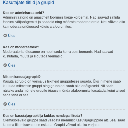
Kasutajate tiitlid ja grupid
Kes on administraatorid?
Administraatorid on auastmelt foorumis kõige kõrgemal. Nad saavad sättida
foorumi väljanägemist ja seadeid ning määrata moderaatoreid. Neil võivad olla
ka moderaatoriõigused kõigis alafoorumites.
Üles
Kes on moderaatorid?
Moderaatorite ülesanne on hoolitseda korra eest foorumis. Nad saavad
kustutada, muuta ja liigutada teemasid.
Üles
Mis on kasutajagrupid?
Kasutajagrupid on võimalus liikmeid gruppidesse jagada. Üks inimene saab
kuuluda mitmesse gruppi ning gruppidel saab olla eriõiguseid. Nii saab
näiteks anda mõnele grupile õiguse mõnda alafoorumite kasutada, kuigi teised
seda teha ei saa..
Üles
Kus on kasutajagrupid ja kuidas nendega liituda?
Olemasolevaid gruppe saad vaadata menüüst Kasutajagruppide alt. Seal saad
ka oma liitumisavalduse esitada. Grupid võivad olla ka varjatud.