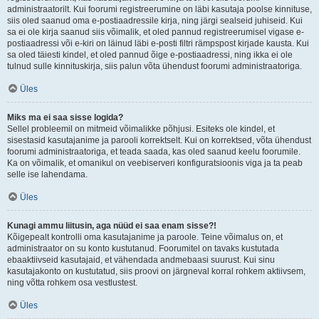
administraatorilt. Kui foorumi registreerumine on läbi kasutaja poolse kinnituse,
siis oled saanud oma e-postiaadressile kirja, ning järgi sealseid juhiseid. Kui
sa ei ole kirja saanud siis võimalik, et oled pannud registreerumisel vigase e-
postiaadressi või e-kiri on läinud läbi e-posti filtri rämpspost kirjade kausta. Kui
sa oled täiesti kindel, et oled pannud õige e-postiaadressi, ning ikka ei ole
tulnud sulle kinnituskirja, siis palun võta ühendust foorumi administraatoriga.
Üles
Miks ma ei saa sisse logida?
Sellel probleemil on mitmeid võimalikke põhjusi. Esiteks ole kindel, et
sisestasid kasutajanime ja parooli korrektselt. Kui on korrektsed, võta ühendust
foorumi administraatoriga, et teada saada, kas oled saanud keelu foorumile.
Ka on võimalik, et omanikul on veebiserveri konfiguratsioonis viga ja ta peab
selle ise lahendama.
Üles
Kunagi ammu liitusin, aga nüüd ei saa enam sisse?!
Kõigepealt kontrolli oma kasutajanime ja paroole. Teine võimalus on, et
administraator on su konto kustutanud. Foorumitel on tavaks kustutada
ebaaktiivseid kasutajaid, et vähendada andmebaasi suurust. Kui sinu
kasutajakonto on kustutatud, siis proovi on järgneval korral rohkem aktiivsem,
ning võtta rohkem osa vestlustest.
Üles