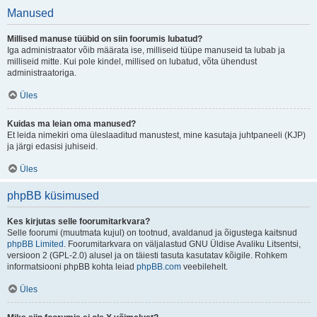
Manused
Millised manuse tüübid on siin foorumis lubatud?
Iga administraator võib määrata ise, milliseid tüüpe manuseid ta lubab ja
milliseid mitte. Kui pole kindel, millised on lubatud, võta ühendust
administraatoriga.
Üles
Kuidas ma leian oma manused?
Et leida nimekiri oma üleslaaditud manustest, mine kasutaja juhtpaneeli (KJP)
ja järgi edasisi juhiseid.
Üles
phpBB küsimused
Kes kirjutas selle foorumitarkvara?
Selle foorumi (muutmata kujul) on tootnud, avaldanud ja õigustega kaitsnud
phpBB Limited
. Foorumitarkvara on väljalastud GNU Üldise Avaliku Litsentsi,
versioon 2 (GPL-2.0) alusel ja on täiesti tasuta kasutatav kõigile. Rohkem
informatsiooni phpBB kohta leiad
phpBB.com
veebilehelt.
Üles