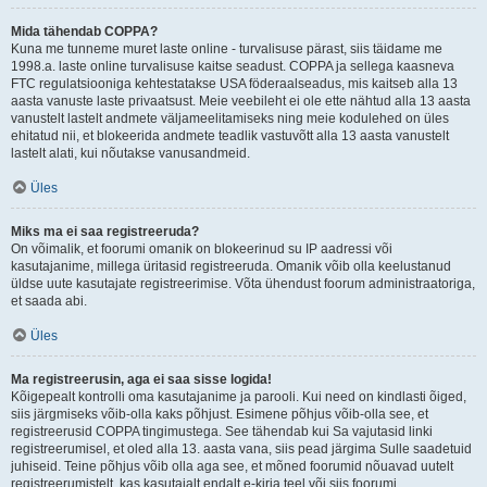
Mida tähendab COPPA?
Kuna me tunneme muret laste online - turvalisuse pärast, siis täidame me
1998.a. laste online turvalisuse kaitse seadust. COPPA ja sellega kaasneva
FTC regulatsiooniga kehtestatakse USA föderaalseadus, mis kaitseb alla 13
aasta vanuste laste privaatsust. Meie veebileht ei ole ette nähtud alla 13 aasta
vanustelt lastelt andmete väljameelitamiseks ning meie kodulehed on üles
ehitatud nii, et blokeerida andmete teadlik vastuvõtt alla 13 aasta vanustelt
lastelt alati, kui nõutakse vanusandmeid.
Üles
Miks ma ei saa registreeruda?
On võimalik, et foorumi omanik on blokeerinud su IP aadressi või
kasutajanime, millega üritasid registreeruda. Omanik võib olla keelustanud
üldse uute kasutajate registreerimise. Võta ühendust foorum administraatoriga,
et saada abi.
Üles
Ma registreerusin, aga ei saa sisse logida!
Kõigepealt kontrolli oma kasutajanime ja parooli. Kui need on kindlasti õiged,
siis järgmiseks võib-olla kaks põhjust. Esimene põhjus võib-olla see, et
registreerusid COPPA tingimustega. See tähendab kui Sa vajutasid linki
registreerumisel, et oled alla 13. aasta vana, siis pead järgima Sulle saadetuid
juhiseid. Teine põhjus võib olla aga see, et mõned foorumid nõuavad uutelt
registreerumistelt, kas kasutajalt endalt e-kirja teel või siis foorumi