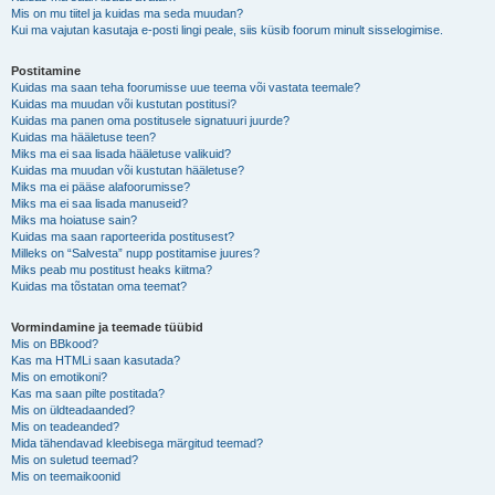
Mis on mu tiitel ja kuidas ma seda muudan?
Kui ma vajutan kasutaja e-posti lingi peale, siis küsib foorum minult sisselogimise.
Postitamine
Kuidas ma saan teha foorumisse uue teema või vastata teemale?
Kuidas ma muudan või kustutan postitusi?
Kuidas ma panen oma postitusele signatuuri juurde?
Kuidas ma hääletuse teen?
Miks ma ei saa lisada hääletuse valikuid?
Kuidas ma muudan või kustutan hääletuse?
Miks ma ei pääse alafoorumisse?
Miks ma ei saa lisada manuseid?
Miks ma hoiatuse sain?
Kuidas ma saan raporteerida postitusest?
Milleks on “Salvesta” nupp postitamise juures?
Miks peab mu postitust heaks kiitma?
Kuidas ma tõstatan oma teemat?
Vormindamine ja teemade tüübid
Mis on BBkood?
Kas ma HTMLi saan kasutada?
Mis on emotikoni?
Kas ma saan pilte postitada?
Mis on üldteadaanded?
Mis on teadeanded?
Mida tähendavad kleebisega märgitud teemad?
Mis on suletud teemad?
Mis on teemaikoonid