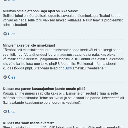
Muutsin oma ajatsooni, aga ajad on ikka valed!
Sellisel juhul on tõenäoliselt tegemist suveajale üleminekuga. Teatud kuudel
võivad esineda selle tõttu väiksed nihked kellaajas. Palun teavita probleemist
administraatorit.
Üles
Minu emakeelt ei ole nimekirjas!
Tõenäoliselt ei installeerinud administraator seda keelt või ei ole keegi seda
veel tõlkinud. Võta ühendust foorumi administraatoriga ja palu, kas oleks
võimalik antud keelefail paigaldada foorumile. Kui antud keelefaili ei eksisteeri,
siis võid ka ise luua uue tõlke phpBB foorumile. Rohkemat informatsiooni
kuidas tõlkida phpBB tarkvara leiad
phpBB
® ametlikult veebilehelt.
Üles
Kuidas ma panen kasutajanime juurde omale pildi?
Kasutajanime juures saab olla kaks pilti. Esimene on seotud tiitliga ja selle
määrab administraator. Teine on avatar ja selle saad ise panna
Juhtpaneel
i alt
(kui avataride kasutamine pole foorumis keelatud).
Üles
Kuidas ma saan lisada avatari?
Sinu kasutaja juhtpaneeli “Profiili” lehel saad kasutada ühte neljast meetodist,