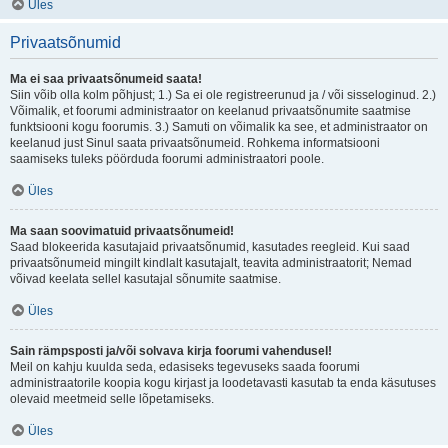
Üles
Privaatsõnumid
Ma ei saa privaatsõnumeid saata!
Siin võib olla kolm põhjust; 1.) Sa ei ole registreerunud ja / või sisseloginud. 2.)
Võimalik, et foorumi administraator on keelanud privaatsõnumite saatmise
funktsiooni kogu foorumis. 3.) Samuti on võimalik ka see, et administraator on
keelanud just Sinul saata privaatsõnumeid. Rohkema informatsiooni
saamiseks tuleks pöörduda foorumi administraatori poole.
Üles
Ma saan soovimatuid privaatsõnumeid!
Saad blokeerida kasutajaid privaatsõnumid, kasutades reegleid. Kui saad
privaatsõnumeid mingilt kindlalt kasutajalt, teavita administraatorit; Nemad
võivad keelata sellel kasutajal sõnumite saatmise.
Üles
Sain rämpsposti ja/või solvava kirja foorumi vahendusel!
Meil on kahju kuulda seda, edasiseks tegevuseks saada foorumi
administraatorile koopia kogu kirjast ja loodetavasti kasutab ta enda käsutuses
olevaid meetmeid selle lõpetamiseks.
Üles