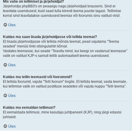
Mis vahe on tellimisel ja järjehoidjal?
Järjehoidja phpBB3's on peaaegu nagu järjehoidjad brauseris. Sind ei
teavitata uuendusest, kuid saad tulla kiiresti teema juurde tagasi. Tellimise
korral sind teavitatakse uuendusest teemas või foorumis sinu valitud viisil.
Üles
Kuidas ma saan lisada järjehoidjasse või tellida teemat?
Et lisada järjehoidjasse või tellida mõnda teemat, pead vajutama “Teema
seaded” menüü linki otsingulahtri kõrval.
Vastates teemasse, kui seade “Teavita mind, kui keegi on vastanud teemasse”
valik on valitud KJP-s samuti tellib automaatselt teema uuendused.
Üles
Kuidas ma tellin teemasid või foorumeid?
Et tellida foorumit, vajuta "Telli foorum" lingile. Et tellida teemat, vasta teemale,
kui tellimise valik on valitud postituse seadetes või vajuta nuppu "Telli teema".
Üles
Kuidas ma eemaldan tellimusi?
Et eemaldada tellimusi, mine kasutaja juhtpaneeli (KJP), ning järgi edasisi
juhiseid.
Üles