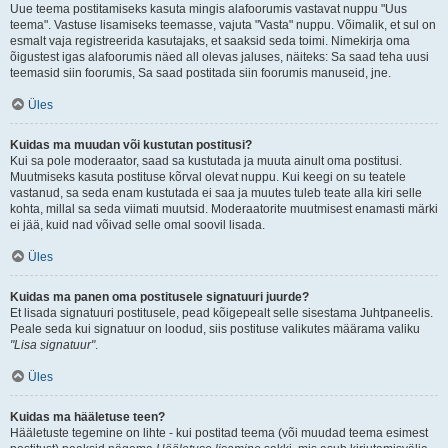
Uue teema postitamiseks kasuta mingis alafoorumis vastavat nuppu "Uus
teema". Vastuse lisamiseks teemasse, vajuta "Vasta" nuppu. Võimalik, et sul on
esmalt vaja registreerida kasutajaks, et saaksid seda toimi. Nimekirja oma
õigustest igas alafoorumis näed all olevas jaluses, näiteks: Sa saad teha uusi
teemasid siin foorumis, Sa saad postitada siin foorumis manuseid, jne.
Üles
Kuidas ma muudan või kustutan postitusi?
Kui sa pole moderaator, saad sa kustutada ja muuta ainult oma postitusi.
Muutmiseks kasuta postituse kõrval olevat nuppu. Kui keegi on su teatele
vastanud, sa seda enam kustutada ei saa ja muutes tuleb teate alla kiri selle
kohta, millal sa seda viimati muutsid. Moderaatorite muutmisest enamasti märki
ei jää, kuid nad võivad selle omal soovil lisada.
Üles
Kuidas ma panen oma postitusele signatuuri juurde?
Et lisada signatuuri postitusele, pead kõigepealt selle sisestama Juhtpaneelis.
Peale seda kui signatuur on loodud, siis postituse valikutes määrama valiku
"Lisa signatuur"
.
Üles
Kuidas ma hääletuse teen?
Hääletuste tegemine on lihte - kui postitad teema (või muudad teema esimest