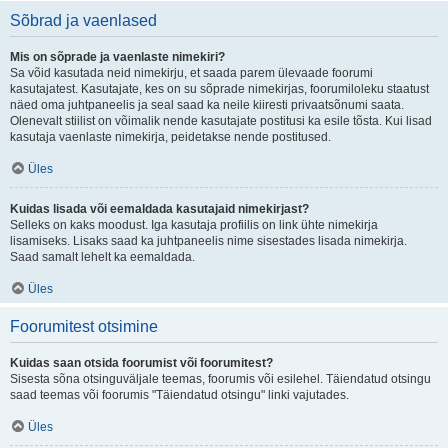
Sõbrad ja vaenlased
Mis on sõprade ja vaenlaste nimekiri?
Sa võid kasutada neid nimekirju, et saada parem ülevaade foorumi
kasutajatest. Kasutajate, kes on su sõprade nimekirjas, foorumiloleku staatust
näed oma juhtpaneelis ja seal saad ka neile kiiresti privaatsõnumi saata.
Olenevalt stiilist on võimalik nende kasutajate postitusi ka esile tõsta. Kui lisad
kasutaja vaenlaste nimekirja, peidetakse nende postitused.
Üles
Kuidas lisada või eemaldada kasutajaid nimekirjast?
Selleks on kaks moodust. Iga kasutaja profiilis on link ühte nimekirja
lisamiseks. Lisaks saad ka juhtpaneelis nime sisestades lisada nimekirja.
Saad samalt lehelt ka eemaldada.
Üles
Foorumitest otsimine
Kuidas saan otsida foorumist või foorumitest?
Sisesta sõna otsinguväljale teemas, foorumis või esilehel. Täiendatud otsingu
saad teemas või foorumis "Täiendatud otsingu" linki vajutades.
Üles