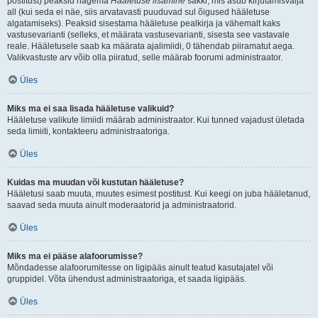
postitust) peaksid nägema
Hääletuse lisamine
sakki, mis asub kirjutamisvälja
all (kui seda ei näe, siis arvatavasti puuduvad sul õigused hääletuse
algatamiseks). Peaksid sisestama hääletuse pealkirja ja vähemalt kaks
vastusevarianti (selleks, et määrata vastusevarianti, sisesta see vastavale
reale. Hääletusele saab ka määrata ajalimiidi, 0 tähendab piiramatut aega.
Valikvastuste arv võib olla piiratud, selle määrab foorumi administraator.
Üles
Miks ma ei saa lisada hääletuse valikuid?
Hääletuse valikute limiidi määrab administraator. Kui tunned vajadust ületada
seda limiiti, kontakteeru administraatoriga.
Üles
Kuidas ma muudan või kustutan hääletuse?
Hääletusi saab muuta, muutes esimest postitust. Kui keegi on juba hääletanud,
saavad seda muuta ainult moderaatorid ja administraatorid.
Üles
Miks ma ei pääse alafoorumisse?
Mõndadesse alafoorumitesse on ligipääs ainult teatud kasutajatel või
gruppidel. Võta ühendust administraatoriga, et saada ligipääs.
Üles