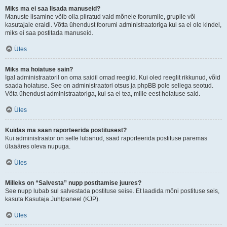
Miks ma ei saa lisada manuseid?
Manuste lisamine võib olla piiratud vaid mõnele foorumile, grupile või
kasutajale eraldi. Võtta ühendust foorumi administraatoriga kui sa ei ole kindel,
miks ei saa postitada manuseid.
Üles
Miks ma hoiatuse sain?
Igal administraatoril on oma saidil omad reeglid. Kui oled reeglit rikkunud, võid
saada hoiatuse. See on administraatori otsus ja phpBB pole sellega seotud.
Võta ühendust administraatoriga, kui sa ei tea, mille eest hoiatuse said.
Üles
Kuidas ma saan raporteerida postitusest?
Kui administraator on selle lubanud, saad raporteerida postituse paremas
ülaääres oleva nupuga.
Üles
Milleks on “Salvesta” nupp postitamise juures?
See nupp lubab sul salvestada postituse seise. Et laadida mõni postituse seis,
kasuta Kasutaja Juhtpaneel (KJP).
Üles