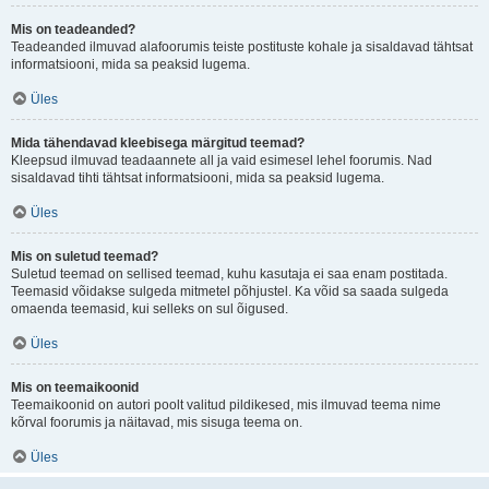
Mis on teadeanded?
Teadeanded ilmuvad alafoorumis teiste postituste kohale ja sisaldavad tähtsat
informatsiooni, mida sa peaksid lugema.
Üles
Mida tähendavad kleebisega märgitud teemad?
Kleepsud ilmuvad teadaannete all ja vaid esimesel lehel foorumis. Nad
sisaldavad tihti tähtsat informatsiooni, mida sa peaksid lugema.
Üles
Mis on suletud teemad?
Suletud teemad on sellised teemad, kuhu kasutaja ei saa enam postitada.
Teemasid võidakse sulgeda mitmetel põhjustel. Ka võid sa saada sulgeda
omaenda teemasid, kui selleks on sul õigused.
Üles
Mis on teemaikoonid
Teemaikoonid on autori poolt valitud pildikesed, mis ilmuvad teema nime
kõrval foorumis ja näitavad, mis sisuga teema on.
Üles