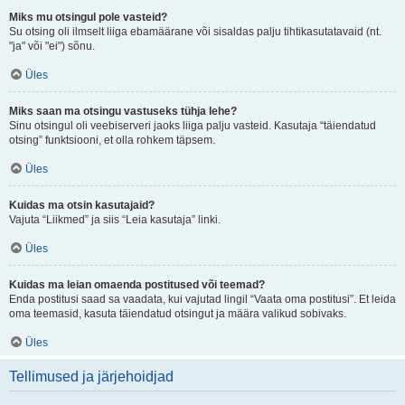
Miks mu otsingul pole vasteid?
Su otsing oli ilmselt liiga ebamäärane või sisaldas palju tihtikasutatavaid (nt.
"ja" või "ei") sõnu.
Üles
Miks saan ma otsingu vastuseks tühja lehe?
Sinu otsingul oli veebiserveri jaoks liiga palju vasteid. Kasutaja “täiendatud
otsing” funktsiooni, et olla rohkem täpsem.
Üles
Kuidas ma otsin kasutajaid?
Vajuta “Liikmed” ja siis “Leia kasutaja” linki.
Üles
Kuidas ma leian omaenda postitused või teemad?
Enda postitusi saad sa vaadata, kui vajutad lingil “Vaata oma postitusi”. Et leida
oma teemasid, kasuta täiendatud otsingut ja määra valikud sobivaks.
Üles
Tellimused ja järjehoidjad