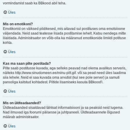
vormindamist saab ka BBkood abil teha.
Üles
Mis on emotikoni?
Emotikonid on väiksed pildikesed, mis aitavad sul postituses oma emotsioone
väljendada. Neid saad teatesse lisada postitamise lehelt. Katsu nendega mitte
liialdada. Administraator on võib-olla ka määranud emotikonide limiidi potituse
kohta.
Üles
Kas ma saan pilte postitada?
Pilte saab postitusse kuvada, aga selleks peavad nad olema avalikus serveris,
näiteks http://www.sinudomeen.ee/minu-pilt.gif. või sa pead need üles laadima
siia lehele. Neid ei saa kuvada oma arvutist (kui see pole server) ja samuti
parooliga kaitstud kohtadest. Piltide lisamiseks kasuta BBkood'i.
Üles
Mis on üldteadaanded?
Üldteadaanded sisaldavad tähtsat informatsiooni ja sa peaksid neid lugema.
Nad ilmuvad iga foorumi päisesse ja juhtpaneeli. Üldteadaannete õigused
määrab administraator.
Üles