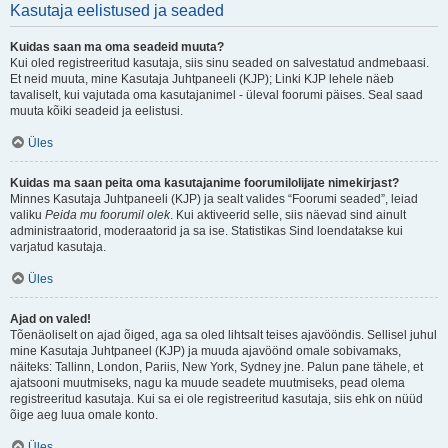
Kasutaja eelistused ja seaded
Kuidas saan ma oma seadeid muuta?
Kui oled registreeritud kasutaja, siis sinu seaded on salvestatud andmebaasi.
Et neid muuta, mine Kasutaja Juhtpaneeli (KJP); Linki KJP lehele näeb
tavaliselt, kui vajutada oma kasutajanimel - üleval foorumi päises. Seal saad
muuta kõiki seadeid ja eelistusi.
Üles
Kuidas ma saan peita oma kasutajanime foorumilolijate nimekirjast?
Minnes Kasutaja Juhtpaneeli (KJP) ja sealt valides “Foorumi seaded”, leiad
valiku
Peida mu foorumil olek
. Kui aktiveerid selle, siis näevad sind ainult
administraatorid, moderaatorid ja sa ise. Statistikas Sind loendatakse kui
varjatud kasutaja.
Üles
Ajad on valed!
Tõenäoliselt on ajad õiged, aga sa oled lihtsalt teises ajavööndis. Sellisel juhul
mine Kasutaja Juhtpaneel (KJP) ja muuda ajavöönd omale sobivamaks,
näiteks: Tallinn, London, Pariis, New York, Sydney jne. Palun pane tähele, et
ajatsooni muutmiseks, nagu ka muude seadete muutmiseks, pead olema
registreeritud kasutaja. Kui sa ei ole registreeritud kasutaja, siis ehk on nüüd
õige aeg luua omale konto.
Üles