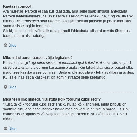
Kaotasin parooli!
Ära muretse! Parooli ei saa küll taastada, aga selle saab lihtsasi lähtestada.
Parooli lähtestamiseks, palun külasta sisselogimise lehekülge, ning vajuta linki
nimega
Ma unustasin oma parooli
. Jälgi järgnevaid juhiseid ja peaksidki taas
saama sisse logida foorumile.
Siiski, kui teil ei ole võimalik oma parooli lähtestada, siis palun võta ühendust
foorumi administraatoriga.
Üles
Miks mind automaatselt välja logitakse?
Kui sa ei märgi
Logi mind sisse automaatselt igal külastusel
kasti, siis sa jääd
sisselogituks ainult foorumi kasutamise ajaks. Kui tahad alati sisse logitud olla,
märgi see kastike sisselogimisel. Seda ei ole soovitatav teha avalikes arvutites.
Kui sa ei näe seda kastikest, on administraator selle keelanud.
Üles
Mida teeb link nimega “Kustuta kõik foorumi küpsised”?
“Kustuta kõik foorumi küpsised” link kustutab kõik andmed, mida phpBB on
saatnud sinu arvutisse, näiteks hoida meeles kasutajanime ja parooli. Kui sul
esineb sisselogimises või väljalogimises probleeme, siis võib see link Sind
aidata.
Üles