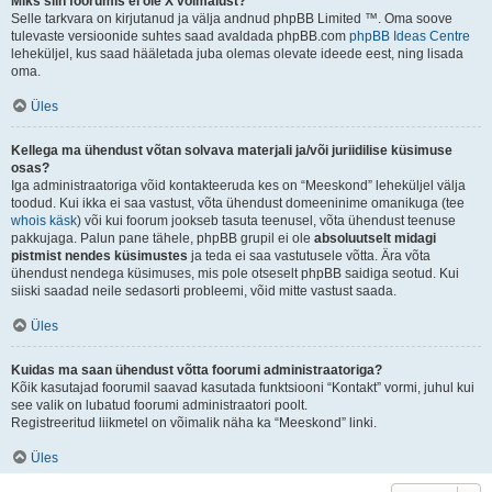
Miks siin foorumis ei ole X võimalust?
Selle tarkvara on kirjutanud ja välja andnud phpBB Limited ™. Oma soove
tulevaste versioonide suhtes saad avaldada phpBB.com
phpBB Ideas Centre
leheküljel, kus saad hääletada juba olemas olevate ideede eest, ning lisada
oma.
Üles
Kellega ma ühendust võtan solvava materjali ja/või juriidilise küsimuse
osas?
Iga administraatoriga võid kontakteeruda kes on “Meeskond” leheküljel välja
toodud. Kui ikka ei saa vastust, võta ühendust domeeninime omanikuga (tee
whois käsk
) või kui foorum jookseb tasuta teenusel, võta ühendust teenuse
pakkujaga. Palun pane tähele, phpBB grupil ei ole
absoluutselt midagi
pistmist nendes küsimustes
ja teda ei saa vastutusele võtta. Ära võta
ühendust nendega küsimuses, mis pole otseselt phpBB saidiga seotud. Kui
siiski saadad neile sedasorti probleemi, võid mitte vastust saada.
Üles
Kuidas ma saan ühendust võtta foorumi administraatoriga?
Kõik kasutajad foorumil saavad kasutada funktsiooni “Kontakt” vormi, juhul kui
see valik on lubatud foorumi administraatori poolt.
Registreeritud liikmetel on võimalik näha ka “Meeskond” linki.
Üles