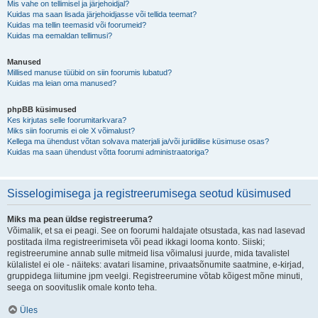
Mis vahe on tellimisel ja järjehoidjal?
Kuidas ma saan lisada järjehoidjasse või tellida teemat?
Kuidas ma tellin teemasid või foorumeid?
Kuidas ma eemaldan tellimusi?
Manused
Millised manuse tüübid on siin foorumis lubatud?
Kuidas ma leian oma manused?
phpBB küsimused
Kes kirjutas selle foorumitarkvara?
Miks siin foorumis ei ole X võimalust?
Kellega ma ühendust võtan solvava materjali ja/või juriidilise küsimuse osas?
Kuidas ma saan ühendust võtta foorumi administraatoriga?
Sisselogimisega ja registreerumisega seotud küsimused
Miks ma pean üldse registreeruma?
Võimalik, et sa ei peagi. See on foorumi haldajate otsustada, kas nad lasevad
postitada ilma registreerimiseta või pead ikkagi looma konto. Siiski;
registreerumine annab sulle mitmeid lisa võimalusi juurde, mida tavalistel
külalistel ei ole - näiteks: avatari lisamine, privaatsõnumite saatmine, e-kirjad,
gruppidega liitumine jpm veelgi. Registreerumine võtab kõigest mõne minuti,
seega on soovituslik omale konto teha.
Üles