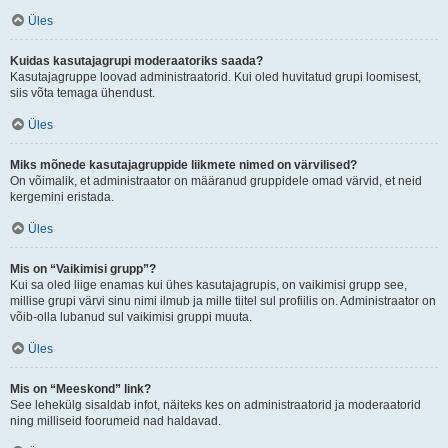
Üles
Kuidas kasutajagrupi moderaatoriks saada?
Kasutajagruppe loovad administraatorid. Kui oled huvitatud grupi loomisest,
siis võta temaga ühendust.
Üles
Miks mõnede kasutajagruppide liikmete nimed on värvilised?
On võimalik, et administraator on määranud gruppidele omad värvid, et neid
kergemini eristada.
Üles
Mis on “Vaikimisi grupp”?
Kui sa oled liige enamas kui ühes kasutajagrupis, on vaikimisi grupp see,
millise grupi värvi sinu nimi ilmub ja mille tiitel sul profiilis on. Administraator on
võib-olla lubanud sul vaikimisi gruppi muuta.
Üles
Mis on “Meeskond” link?
See lehekülg sisaldab infot, näiteks kes on administraatorid ja moderaatorid
ning milliseid foorumeid nad haldavad.