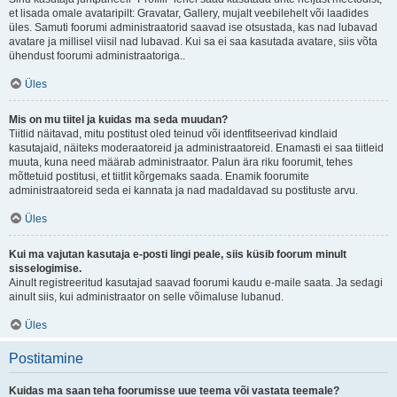
et lisada omale avataripilt: Gravatar, Gallery, mujalt veebilehelt või laadides
üles. Samuti foorumi administraatorid saavad ise otsustada, kas nad lubavad
avatare ja millisel viisil nad lubavad. Kui sa ei saa kasutada avatare, siis võta
ühendust foorumi administraatoriga..
Üles
Mis on mu tiitel ja kuidas ma seda muudan?
Tiitlid näitavad, mitu postitust oled teinud või identfitseerivad kindlaid
kasutajaid, näiteks moderaatoreid ja administraatoreid. Enamasti ei saa tiitleid
muuta, kuna need määrab administraator. Palun ära riku foorumit, tehes
mõttetuid postitusi, et tiitlit kõrgemaks saada. Enamik foorumite
administraatoreid seda ei kannata ja nad madaldavad su postituste arvu.
Üles
Kui ma vajutan kasutaja e-posti lingi peale, siis küsib foorum minult
sisselogimise.
Ainult registreeritud kasutajad saavad foorumi kaudu e-maile saata. Ja sedagi
ainult siis, kui administraator on selle võimaluse lubanud.
Üles
Postitamine
Kuidas ma saan teha foorumisse uue teema või vastata teemale?