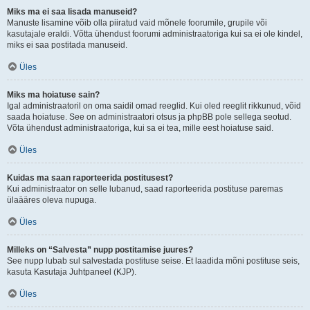
Miks ma ei saa lisada manuseid?
Manuste lisamine võib olla piiratud vaid mõnele foorumile, grupile või
kasutajale eraldi. Võtta ühendust foorumi administraatoriga kui sa ei ole kindel,
miks ei saa postitada manuseid.
Üles
Miks ma hoiatuse sain?
Igal administraatoril on oma saidil omad reeglid. Kui oled reeglit rikkunud, võid
saada hoiatuse. See on administraatori otsus ja phpBB pole sellega seotud.
Võta ühendust administraatoriga, kui sa ei tea, mille eest hoiatuse said.
Üles
Kuidas ma saan raporteerida postitusest?
Kui administraator on selle lubanud, saad raporteerida postituse paremas
ülaääres oleva nupuga.
Üles
Milleks on “Salvesta” nupp postitamise juures?
See nupp lubab sul salvestada postituse seise. Et laadida mõni postituse seis,
kasuta Kasutaja Juhtpaneel (KJP).
Üles