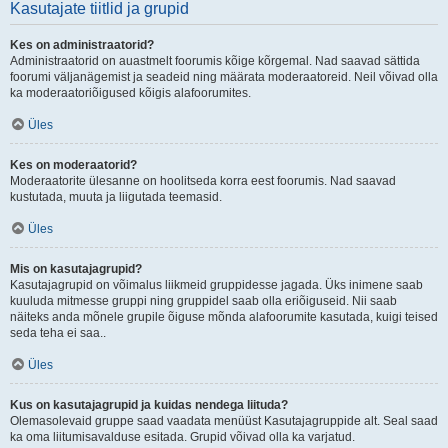
Kasutajate tiitlid ja grupid
Kes on administraatorid?
Administraatorid on auastmelt foorumis kõige kõrgemal. Nad saavad sättida
foorumi väljanägemist ja seadeid ning määrata moderaatoreid. Neil võivad olla
ka moderaatoriõigused kõigis alafoorumites.
Üles
Kes on moderaatorid?
Moderaatorite ülesanne on hoolitseda korra eest foorumis. Nad saavad
kustutada, muuta ja liigutada teemasid.
Üles
Mis on kasutajagrupid?
Kasutajagrupid on võimalus liikmeid gruppidesse jagada. Üks inimene saab
kuuluda mitmesse gruppi ning gruppidel saab olla eriõiguseid. Nii saab
näiteks anda mõnele grupile õiguse mõnda alafoorumite kasutada, kuigi teised
seda teha ei saa..
Üles
Kus on kasutajagrupid ja kuidas nendega liituda?
Olemasolevaid gruppe saad vaadata menüüst Kasutajagruppide alt. Seal saad
ka oma liitumisavalduse esitada. Grupid võivad olla ka varjatud.