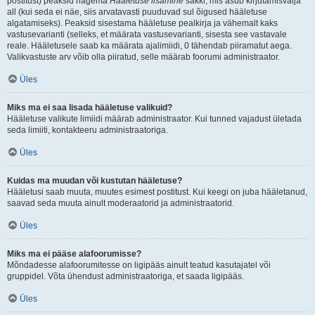
postitust) peaksid nägema
Hääletuse lisamine
sakki, mis asub kirjutamisvälja
all (kui seda ei näe, siis arvatavasti puuduvad sul õigused hääletuse
algatamiseks). Peaksid sisestama hääletuse pealkirja ja vähemalt kaks
vastusevarianti (selleks, et määrata vastusevarianti, sisesta see vastavale
reale. Hääletusele saab ka määrata ajalimiidi, 0 tähendab piiramatut aega.
Valikvastuste arv võib olla piiratud, selle määrab foorumi administraator.
Üles
Miks ma ei saa lisada hääletuse valikuid?
Hääletuse valikute limiidi määrab administraator. Kui tunned vajadust ületada
seda limiiti, kontakteeru administraatoriga.
Üles
Kuidas ma muudan või kustutan hääletuse?
Hääletusi saab muuta, muutes esimest postitust. Kui keegi on juba hääletanud,
saavad seda muuta ainult moderaatorid ja administraatorid.
Üles
Miks ma ei pääse alafoorumisse?
Mõndadesse alafoorumitesse on ligipääs ainult teatud kasutajatel või
gruppidel. Võta ühendust administraatoriga, et saada ligipääs.
Üles