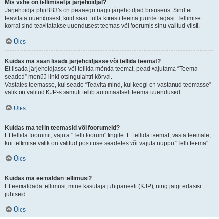
Mis vahe on tellimisel ja järjehoidjal?
Järjehoidja phpBB3's on peaaegu nagu järjehoidjad brauseris. Sind ei
teavitata uuendusest, kuid saad tulla kiiresti teema juurde tagasi. Tellimise
korral sind teavitatakse uuendusest teemas või foorumis sinu valitud viisil.
Üles
Kuidas ma saan lisada järjehoidjasse või tellida teemat?
Et lisada järjehoidjasse või tellida mõnda teemat, pead vajutama “Teema
seaded” menüü linki otsingulahtri kõrval.
Vastates teemasse, kui seade “Teavita mind, kui keegi on vastanud teemasse”
valik on valitud KJP-s samuti tellib automaatselt teema uuendused.
Üles
Kuidas ma tellin teemasid või foorumeid?
Et tellida foorumit, vajuta "Telli foorum" lingile. Et tellida teemat, vasta teemale,
kui tellimise valik on valitud postituse seadetes või vajuta nuppu "Telli teema".
Üles
Kuidas ma eemaldan tellimusi?
Et eemaldada tellimusi, mine kasutaja juhtpaneeli (KJP), ning järgi edasisi
juhiseid.
Üles