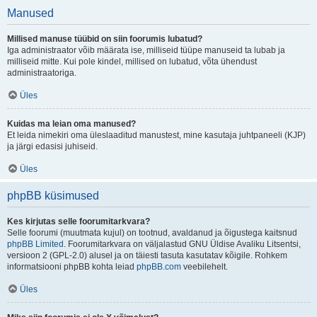
Manused
Millised manuse tüübid on siin foorumis lubatud?
Iga administraator võib määrata ise, milliseid tüüpe manuseid ta lubab ja
milliseid mitte. Kui pole kindel, millised on lubatud, võta ühendust
administraatoriga.
Üles
Kuidas ma leian oma manused?
Et leida nimekiri oma üleslaaditud manustest, mine kasutaja juhtpaneeli (KJP)
ja järgi edasisi juhiseid.
Üles
phpBB küsimused
Kes kirjutas selle foorumitarkvara?
Selle foorumi (muutmata kujul) on tootnud, avaldanud ja õigustega kaitsnud
phpBB Limited
. Foorumitarkvara on väljalastud GNU Üldise Avaliku Litsentsi,
versioon 2 (GPL-2.0) alusel ja on täiesti tasuta kasutatav kõigile. Rohkem
informatsiooni phpBB kohta leiad
phpBB.com
veebilehelt.
Üles