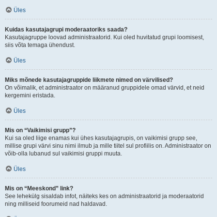
Üles
Kuidas kasutajagrupi moderaatoriks saada?
Kasutajagruppe loovad administraatorid. Kui oled huvitatud grupi loomisest,
siis võta temaga ühendust.
Üles
Miks mõnede kasutajagruppide liikmete nimed on värvilised?
On võimalik, et administraator on määranud gruppidele omad värvid, et neid
kergemini eristada.
Üles
Mis on “Vaikimisi grupp”?
Kui sa oled liige enamas kui ühes kasutajagrupis, on vaikimisi grupp see,
millise grupi värvi sinu nimi ilmub ja mille tiitel sul profiilis on. Administraator on
võib-olla lubanud sul vaikimisi gruppi muuta.
Üles
Mis on “Meeskond” link?
See lehekülg sisaldab infot, näiteks kes on administraatorid ja moderaatorid
ning milliseid foorumeid nad haldavad.