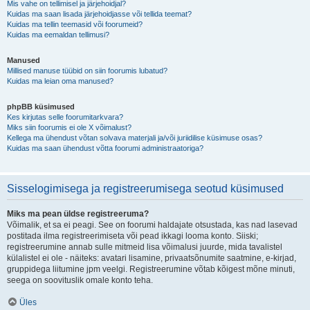
Mis vahe on tellimisel ja järjehoidjal?
Kuidas ma saan lisada järjehoidjasse või tellida teemat?
Kuidas ma tellin teemasid või foorumeid?
Kuidas ma eemaldan tellimusi?
Manused
Millised manuse tüübid on siin foorumis lubatud?
Kuidas ma leian oma manused?
phpBB küsimused
Kes kirjutas selle foorumitarkvara?
Miks siin foorumis ei ole X võimalust?
Kellega ma ühendust võtan solvava materjali ja/või juriidilise küsimuse osas?
Kuidas ma saan ühendust võtta foorumi administraatoriga?
Sisselogimisega ja registreerumisega seotud küsimused
Miks ma pean üldse registreeruma?
Võimalik, et sa ei peagi. See on foorumi haldajate otsustada, kas nad lasevad
postitada ilma registreerimiseta või pead ikkagi looma konto. Siiski;
registreerumine annab sulle mitmeid lisa võimalusi juurde, mida tavalistel
külalistel ei ole - näiteks: avatari lisamine, privaatsõnumite saatmine, e-kirjad,
gruppidega liitumine jpm veelgi. Registreerumine võtab kõigest mõne minuti,
seega on soovituslik omale konto teha.
Üles