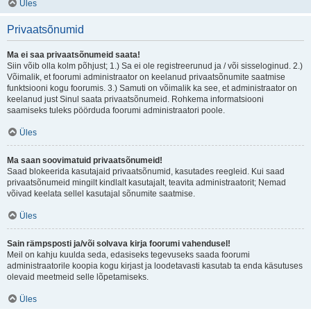
Üles
Privaatsõnumid
Ma ei saa privaatsõnumeid saata!
Siin võib olla kolm põhjust; 1.) Sa ei ole registreerunud ja / või sisseloginud. 2.)
Võimalik, et foorumi administraator on keelanud privaatsõnumite saatmise
funktsiooni kogu foorumis. 3.) Samuti on võimalik ka see, et administraator on
keelanud just Sinul saata privaatsõnumeid. Rohkema informatsiooni
saamiseks tuleks pöörduda foorumi administraatori poole.
Üles
Ma saan soovimatuid privaatsõnumeid!
Saad blokeerida kasutajaid privaatsõnumid, kasutades reegleid. Kui saad
privaatsõnumeid mingilt kindlalt kasutajalt, teavita administraatorit; Nemad
võivad keelata sellel kasutajal sõnumite saatmise.
Üles
Sain rämpsposti ja/või solvava kirja foorumi vahendusel!
Meil on kahju kuulda seda, edasiseks tegevuseks saada foorumi
administraatorile koopia kogu kirjast ja loodetavasti kasutab ta enda käsutuses
olevaid meetmeid selle lõpetamiseks.
Üles