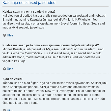
Kasutaja eelistused ja seaded
Kuidas saan ma oma seadeid muuta?
Kui oled registreeritud kasutaja, siis sinu seaded on salvestatud andmebaasi.
Et neid muuta, mine Kasutaja Juhtpaneeli (KJP); Linki KJP lehele näeb
tavaliselt, kui vajutada oma kasutajanimel - üleval foorumi päises. Seal saad
muuta kõiki seadeid ja eelistusi.
Üles
Kuidas ma saan peita oma kasutajanime foorumilolijate nimekirjast?
Minnes Kasutaja Juhtpaneeli (KJP) ja sealt valides “Foorumi seaded”, leiad
valiku
Peida mu foorumil olek
. Kui aktiveerid selle, siis näevad sind ainult
administraatorid, moderaatorid ja sa ise. Statistikas Sind loendatakse kui
varjatud kasutaja.
Üles
Ajad on valed!
Tõenäoliselt on ajad õiged, aga sa oled lihtsalt teises ajavööndis. Sellisel juhul
mine Kasutaja Juhtpaneel (KJP) ja muuda ajavöönd omale sobivamaks,
näiteks: Tallinn, London, Pariis, New York, Sydney jne. Palun pane tähele, et
ajatsooni muutmiseks, nagu ka muude seadete muutmiseks, pead olema
registreeritud kasutaja. Kui sa ei ole registreeritud kasutaja, siis ehk on nüüd
õige aeg luua omale konto.
Üles