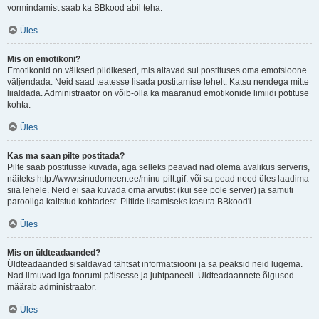
vormindamist saab ka BBkood abil teha.
Üles
Mis on emotikoni?
Emotikonid on väiksed pildikesed, mis aitavad sul postituses oma emotsioone
väljendada. Neid saad teatesse lisada postitamise lehelt. Katsu nendega mitte
liialdada. Administraator on võib-olla ka määranud emotikonide limiidi potituse
kohta.
Üles
Kas ma saan pilte postitada?
Pilte saab postitusse kuvada, aga selleks peavad nad olema avalikus serveris,
näiteks http://www.sinudomeen.ee/minu-pilt.gif. või sa pead need üles laadima
siia lehele. Neid ei saa kuvada oma arvutist (kui see pole server) ja samuti
parooliga kaitstud kohtadest. Piltide lisamiseks kasuta BBkood'i.
Üles
Mis on üldteadaanded?
Üldteadaanded sisaldavad tähtsat informatsiooni ja sa peaksid neid lugema.
Nad ilmuvad iga foorumi päisesse ja juhtpaneeli. Üldteadaannete õigused
määrab administraator.
Üles