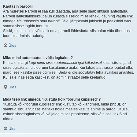
Kaotasin parooli!
Ära muretse! Parooli ei saa küll taastada, aga selle saab lihtsasi lähtestada.
Parooli lähtestamiseks, palun külasta sisselogimise lehekülge, ning vajuta linki
nimega
Ma unustasin oma parooli
. Jälgi järgnevaid juhiseid ja peaksidki taas
saama sisse logida foorumile.
Siiski, kui teil ei ole võimalik oma parooli lähtestada, siis palun võta ühendust
foorumi administraatoriga.
Üles
Miks mind automaatselt välja logitakse?
Kui sa ei märgi
Logi mind sisse automaatselt igal külastusel
kasti, siis sa jääd
sisselogituks ainult foorumi kasutamise ajaks. Kui tahad alati sisse logitud olla,
märgi see kastike sisselogimisel. Seda ei ole soovitatav teha avalikes arvutites.
Kui sa ei näe seda kastikest, on administraator selle keelanud.
Üles
Mida teeb link nimega “Kustuta kõik foorumi küpsised”?
“Kustuta kõik foorumi küpsised” link kustutab kõik andmed, mida phpBB on
saatnud sinu arvutisse, näiteks hoida meeles kasutajanime ja parooli. Kui sul
esineb sisselogimises või väljalogimises probleeme, siis võib see link Sind
aidata.
Üles