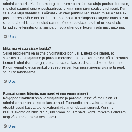
administraatorilt. Kui foorumi registreerumine on läbi kasutaja poolse kinnituse,
siis oled saanud oma e-postiaadressile kirja, ning järgi sealseid juhiseid. Kui
sa ei ole kirja saanud siis võimalik, et oled pannud registreerumisel vigase e-
postiaadressi või e-kiri on läinud läbi e-posti filtri rämpspost kirjade kausta. Kui
sa oled täiesti kindel, et oled pannud õige e-postiaadressi, ning ikka ei ole
tulnud sulle kinnituskirja, siis palun võta ühendust foorumi administraatoriga.
Üles
Miks ma ei saa sisse logida?
Sellel probleemil on mitmeid võimalikke põhjusi. Esiteks ole kindel, et
sisestasid kasutajanime ja parooli korrektselt. Kui on korrektsed, võta ühendust
foorumi administraatoriga, et teada saada, kas oled saanud keelu foorumile.
Ka on võimalik, et omanikul on veebiserveri konfiguratsioonis viga ja ta peab
selle ise lahendama.
Üles
Kunagi ammu liitusin, aga nüüd ei saa enam sisse?!
Kõigepealt kontrolli oma kasutajanime ja paroole. Teine võimalus on, et
administraator on su konto kustutanud. Foorumitel on tavaks kustutada
ebaaktiivseid kasutajaid, et vähendada andmebaasi suurust. Kui sinu
kasutajakonto on kustutatud, siis proovi on järgneval korral rohkem aktiivsem,
ning võtta rohkem osa vestlustest.
Üles