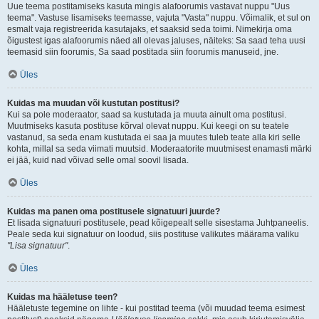
Uue teema postitamiseks kasuta mingis alafoorumis vastavat nuppu "Uus
teema". Vastuse lisamiseks teemasse, vajuta "Vasta" nuppu. Võimalik, et sul on
esmalt vaja registreerida kasutajaks, et saaksid seda toimi. Nimekirja oma
õigustest igas alafoorumis näed all olevas jaluses, näiteks: Sa saad teha uusi
teemasid siin foorumis, Sa saad postitada siin foorumis manuseid, jne.
Üles
Kuidas ma muudan või kustutan postitusi?
Kui sa pole moderaator, saad sa kustutada ja muuta ainult oma postitusi.
Muutmiseks kasuta postituse kõrval olevat nuppu. Kui keegi on su teatele
vastanud, sa seda enam kustutada ei saa ja muutes tuleb teate alla kiri selle
kohta, millal sa seda viimati muutsid. Moderaatorite muutmisest enamasti märki
ei jää, kuid nad võivad selle omal soovil lisada.
Üles
Kuidas ma panen oma postitusele signatuuri juurde?
Et lisada signatuuri postitusele, pead kõigepealt selle sisestama Juhtpaneelis.
Peale seda kui signatuur on loodud, siis postituse valikutes määrama valiku
"Lisa signatuur"
.
Üles
Kuidas ma hääletuse teen?
Hääletuste tegemine on lihte - kui postitad teema (või muudad teema esimest