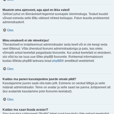
Muutsin oma ajatsooni, aga ajad on ikka valed!
Sellisel juhul on tõenäoliselt tegemist suveajale üleminekuga. Teatud kuudel
võivad esineda selle tõttu väiksed nihked kellaajas. Palun teavita probleemist
administraatorit.
Üles
Minu emakeelt ei ole nimekirjas!
Tõenäoliselt ei installeerinud administraator seda keelt või ei ole keegi seda
veel tõlkinud. Võta ühendust foorumi administraatoriga ja palu, kas oleks
võimalik antud keelefail paigaldada foorumile. Kui antud keelefaili ei eksisteeri,
siis võid ka ise luua uue tõlke phpBB foorumile. Rohkemat informatsiooni
kuidas tõlkida phpBB tarkvara leiad
phpBB
® ametlikult veebilehelt.
Üles
Kuidas ma panen kasutajanime juurde omale pildi?
Kasutajanime juures saab olla kaks pilti. Esimene on seotud tiitliga ja selle
määrab administraator. Teine on avatar ja selle saad ise panna
Juhtpaneel
i alt
(kui avataride kasutamine pole foorumis keelatud).
Üles
Kuidas ma saan lisada avatari?
Sinu kasutaja juhtpaneeli “Profiili” lehel saad kasutada ühte neljast meetodist,