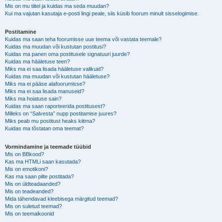
Mis on mu tiitel ja kuidas ma seda muudan?
Kui ma vajutan kasutaja e-posti lingi peale, siis küsib foorum minult sisselogimise.
Postitamine
Kuidas ma saan teha foorumisse uue teema või vastata teemale?
Kuidas ma muudan või kustutan postitusi?
Kuidas ma panen oma postitusele signatuuri juurde?
Kuidas ma hääletuse teen?
Miks ma ei saa lisada hääletuse valikuid?
Kuidas ma muudan või kustutan hääletuse?
Miks ma ei pääse alafoorumisse?
Miks ma ei saa lisada manuseid?
Miks ma hoiatuse sain?
Kuidas ma saan raporteerida postitusest?
Milleks on “Salvesta” nupp postitamise juures?
Miks peab mu postitust heaks kiitma?
Kuidas ma tõstatan oma teemat?
Vormindamine ja teemade tüübid
Mis on BBkood?
Kas ma HTMLi saan kasutada?
Mis on emotikoni?
Kas ma saan pilte postitada?
Mis on üldteadaanded?
Mis on teadeanded?
Mida tähendavad kleebisega märgitud teemad?
Mis on suletud teemad?
Mis on teemaikoonid