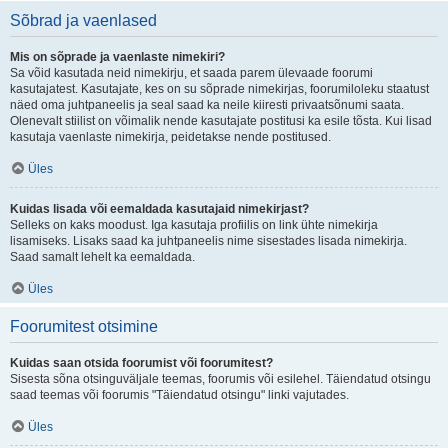
Sõbrad ja vaenlased
Mis on sõprade ja vaenlaste nimekiri?
Sa võid kasutada neid nimekirju, et saada parem ülevaade foorumi
kasutajatest. Kasutajate, kes on su sõprade nimekirjas, foorumiloleku staatust
näed oma juhtpaneelis ja seal saad ka neile kiiresti privaatsõnumi saata.
Olenevalt stiilist on võimalik nende kasutajate postitusi ka esile tõsta. Kui lisad
kasutaja vaenlaste nimekirja, peidetakse nende postitused.
Üles
Kuidas lisada või eemaldada kasutajaid nimekirjast?
Selleks on kaks moodust. Iga kasutaja profiilis on link ühte nimekirja
lisamiseks. Lisaks saad ka juhtpaneelis nime sisestades lisada nimekirja.
Saad samalt lehelt ka eemaldada.
Üles
Foorumitest otsimine
Kuidas saan otsida foorumist või foorumitest?
Sisesta sõna otsinguväljale teemas, foorumis või esilehel. Täiendatud otsingu
saad teemas või foorumis "Täiendatud otsingu" linki vajutades.
Üles