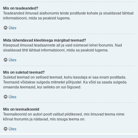
Mis on teadeanded?
Teadeanded ilmuvad alafoorumis teiste postituste kohale ja sisaldavad tähtsat
informatsiooni, mida sa peaksid lugema.
Üles
Mida tähendavad kleebisega märgitud teemad?
Kleepsud ilmuvad teadaannete all ja vaid esimesel lehel foorumis. Nad
sisaldavad tihti tähtsat informatsiooni, mida sa peaksid lugema.
Üles
Mis on suletud teemad?
Suletud teemad on sellised teemad, kuhu kasutaja ei saa enam postitada.
Teemasid võidakse sulgeda mitmetel põhjustel. Ka võid sa saada sulgeda
omaenda teemasid, kui selleks on sul õigused.
Üles
Mis on teemaikoonid
Teemaikoonid on autori poolt valitud pildikesed, mis ilmuvad teema nime
kõrval foorumis ja näitavad, mis sisuga teema on.
Üles