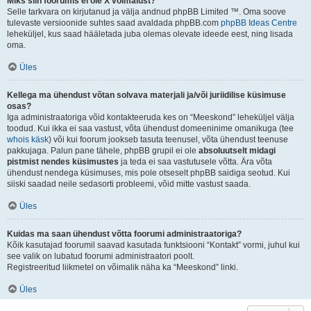
Miks siin foorumis ei ole X võimalust?
Selle tarkvara on kirjutanud ja välja andnud phpBB Limited ™. Oma soove
tulevaste versioonide suhtes saad avaldada phpBB.com
phpBB Ideas Centre
leheküljel, kus saad hääletada juba olemas olevate ideede eest, ning lisada
oma.
Üles
Kellega ma ühendust võtan solvava materjali ja/või juriidilise küsimuse
osas?
Iga administraatoriga võid kontakteeruda kes on “Meeskond” leheküljel välja
toodud. Kui ikka ei saa vastust, võta ühendust domeeninime omanikuga (tee
whois käsk
) või kui foorum jookseb tasuta teenusel, võta ühendust teenuse
pakkujaga. Palun pane tähele, phpBB grupil ei ole
absoluutselt midagi
pistmist nendes küsimustes
ja teda ei saa vastutusele võtta. Ära võta
ühendust nendega küsimuses, mis pole otseselt phpBB saidiga seotud. Kui
siiski saadad neile sedasorti probleemi, võid mitte vastust saada.
Üles
Kuidas ma saan ühendust võtta foorumi administraatoriga?
Kõik kasutajad foorumil saavad kasutada funktsiooni “Kontakt” vormi, juhul kui
see valik on lubatud foorumi administraatori poolt.
Registreeritud liikmetel on võimalik näha ka “Meeskond” linki.
Üles