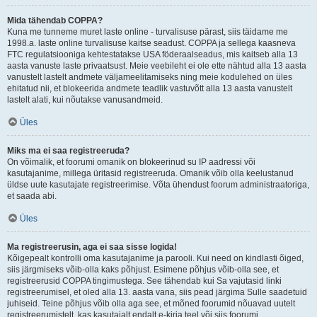
Mida tähendab COPPA?
Kuna me tunneme muret laste online - turvalisuse pärast, siis täidame me
1998.a. laste online turvalisuse kaitse seadust. COPPA ja sellega kaasneva
FTC regulatsiooniga kehtestatakse USA föderaalseadus, mis kaitseb alla 13
aasta vanuste laste privaatsust. Meie veebileht ei ole ette nähtud alla 13 aasta
vanustelt lastelt andmete väljameelitamiseks ning meie kodulehed on üles
ehitatud nii, et blokeerida andmete teadlik vastuvõtt alla 13 aasta vanustelt
lastelt alati, kui nõutakse vanusandmeid.
Üles
Miks ma ei saa registreeruda?
On võimalik, et foorumi omanik on blokeerinud su IP aadressi või
kasutajanime, millega üritasid registreeruda. Omanik võib olla keelustanud
üldse uute kasutajate registreerimise. Võta ühendust foorum administraatoriga,
et saada abi.
Üles
Ma registreerusin, aga ei saa sisse logida!
Kõigepealt kontrolli oma kasutajanime ja parooli. Kui need on kindlasti õiged,
siis järgmiseks võib-olla kaks põhjust. Esimene põhjus võib-olla see, et
registreerusid COPPA tingimustega. See tähendab kui Sa vajutasid linki
registreerumisel, et oled alla 13. aasta vana, siis pead järgima Sulle saadetuid
juhiseid. Teine põhjus võib olla aga see, et mõned foorumid nõuavad uutelt
registreerumistelt, kas kasutajalt endalt e-kirja teel või siis foorumi