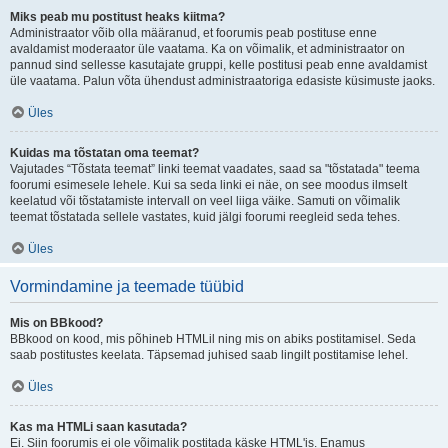
Miks peab mu postitust heaks kiitma?
Administraator võib olla määranud, et foorumis peab postituse enne
avaldamist moderaator üle vaatama. Ka on võimalik, et administraator on
pannud sind sellesse kasutajate gruppi, kelle postitusi peab enne avaldamist
üle vaatama. Palun võta ühendust administraatoriga edasiste küsimuste jaoks.
Üles
Kuidas ma tõstatan oma teemat?
Vajutades “Tõstata teemat” linki teemat vaadates, saad sa "tõstatada" teema
foorumi esimesele lehele. Kui sa seda linki ei näe, on see moodus ilmselt
keelatud või tõstatamiste intervall on veel liiga väike. Samuti on võimalik
teemat tõstatada sellele vastates, kuid jälgi foorumi reegleid seda tehes.
Üles
Vormindamine ja teemade tüübid
Mis on BBkood?
BBkood on kood, mis põhineb HTMLil ning mis on abiks postitamisel. Seda
saab postitustes keelata. Täpsemad juhised saab lingilt postitamise lehel.
Üles
Kas ma HTMLi saan kasutada?
Ei. Siin foorumis ei ole võimalik postitada käske HTML'is. Enamus