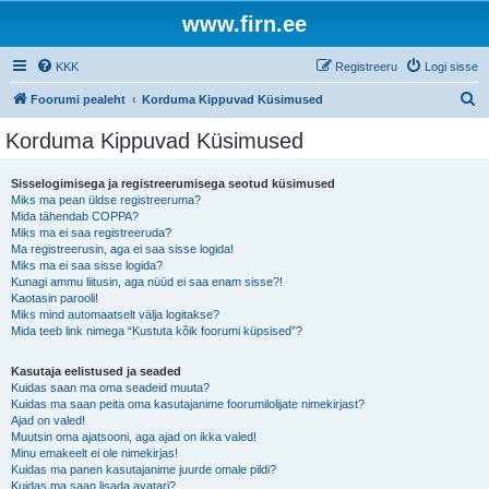
www.firn.ee
KKK
Registreeru
Logi sisse
O
Foorumi pealeht
Korduma Kippuvad Küsimused
t
Korduma Kippuvad Küsimused
s
i
Sisselogimisega ja registreerumisega seotud küsimused
Miks ma pean üldse registreeruma?
Mida tähendab COPPA?
Miks ma ei saa registreeruda?
Ma registreerusin, aga ei saa sisse logida!
Miks ma ei saa sisse logida?
Kunagi ammu liitusin, aga nüüd ei saa enam sisse?!
Kaotasin parooli!
Miks mind automaatselt välja logitakse?
Mida teeb link nimega “Kustuta kõik foorumi küpsised”?
Kasutaja eelistused ja seaded
Kuidas saan ma oma seadeid muuta?
Kuidas ma saan peita oma kasutajanime foorumilolijate nimekirjast?
Ajad on valed!
Muutsin oma ajatsooni, aga ajad on ikka valed!
Minu emakeelt ei ole nimekirjas!
Kuidas ma panen kasutajanime juurde omale pildi?
Kuidas ma saan lisada avatari?