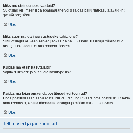
Miks mu otsingul pole vasteid?
Su otsing oli ilmselt liiga ebamäärane või sisaldas palju tihtikasutatavaid (nt.
"ja" või "ei") sõnu.
Üles
Miks saan ma otsingu vastuseks tühja lehe?
Sinu otsingul oli veebiserveri jaoks liiga palju vasteid. Kasutaja “täiendatud
otsing” funktsiooni, et olla rohkem täpsem.
Üles
Kuidas ma otsin kasutajaid?
Vajuta “Liikmed” ja siis “Leia kasutaja” linki.
Üles
Kuidas ma leian omaenda postitused või teemad?
Enda postitusi saad sa vaadata, kui vajutad lingil “Vaata oma postitusi”. Et leida
oma teemasid, kasuta täiendatud otsingut ja määra valikud sobivaks.
Üles
Tellimused ja järjehoidjad