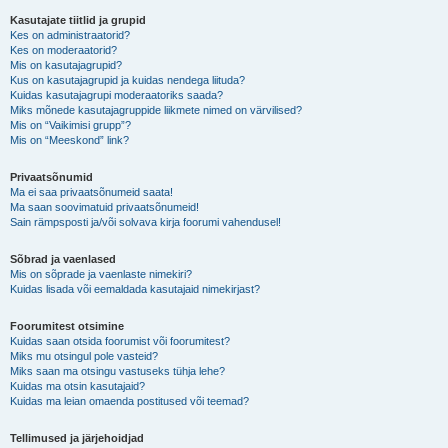
Kasutajate tiitlid ja grupid
Kes on administraatorid?
Kes on moderaatorid?
Mis on kasutajagrupid?
Kus on kasutajagrupid ja kuidas nendega liituda?
Kuidas kasutajagrupi moderaatoriks saada?
Miks mõnede kasutajagruppide liikmete nimed on värvilised?
Mis on “Vaikimisi grupp”?
Mis on “Meeskond” link?
Privaatsõnumid
Ma ei saa privaatsõnumeid saata!
Ma saan soovimatuid privaatsõnumeid!
Sain rämpsposti ja/või solvava kirja foorumi vahendusel!
Sõbrad ja vaenlased
Mis on sõprade ja vaenlaste nimekiri?
Kuidas lisada või eemaldada kasutajaid nimekirjast?
Foorumitest otsimine
Kuidas saan otsida foorumist või foorumitest?
Miks mu otsingul pole vasteid?
Miks saan ma otsingu vastuseks tühja lehe?
Kuidas ma otsin kasutajaid?
Kuidas ma leian omaenda postitused või teemad?
Tellimused ja järjehoidjad