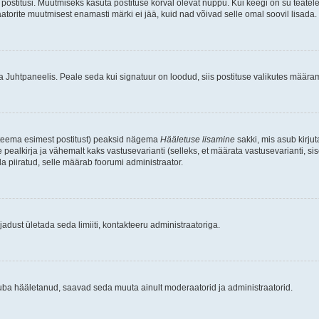
postitusi. Muutmiseks kasuta postituse kõrval olevat nuppu. Kui keegi on su teate
raatorite muutmisest enamasti märki ei jää, kuid nad võivad selle omal soovil lisada.
ma Juhtpaneelis. Peale seda kui signatuur on loodud, siis postituse valikutes määr
d teema esimest postitust) peaksid nägema
Hääletuse lisamine
sakki, mis asub kirjut
ealkirja ja vähemalt kaks vastusevarianti (selleks, et määrata vastusevarianti, s
la piiratud, selle määrab foorumi administraator.
adust ületada seda limiiti, kontakteeru administraatoriga.
juba hääletanud, saavad seda muuta ainult moderaatorid ja administraatorid.