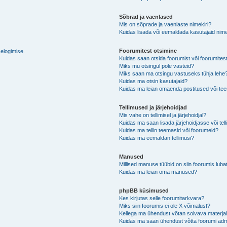
Sõbrad ja vaenlased
Mis on sõprade ja vaenlaste nimekiri?
Kuidas lisada või eemaldada kasutajaid nime
Foorumitest otsimine
selogimise.
Kuidas saan otsida foorumist või foorumites
Miks mu otsingul pole vasteid?
Miks saan ma otsingu vastuseks tühja lehe
Kuidas ma otsin kasutajaid?
Kuidas ma leian omaenda postitused või t
Tellimused ja järjehoidjad
Mis vahe on tellimisel ja järjehoidjal?
Kuidas ma saan lisada järjehoidjasse või tel
Kuidas ma tellin teemasid või foorumeid?
Kuidas ma eemaldan tellimusi?
Manused
Millised manuse tüübid on siin foorumis luba
Kuidas ma leian oma manused?
phpBB küsimused
Kes kirjutas selle foorumitarkvara?
Miks siin foorumis ei ole X võimalust?
Kellega ma ühendust võtan solvava materjali 
Kuidas ma saan ühendust võtta foorumi adm