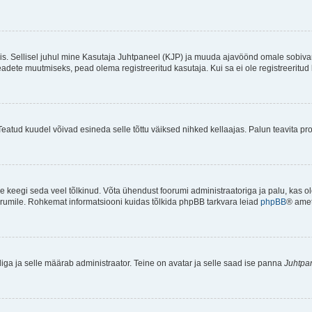
ndis. Sellisel juhul mine Kasutaja Juhtpaneel (KJP) ja muuda ajavöönd omale sobiva
ete muutmiseks, pead olema registreeritud kasutaja. Kui sa ei ole registreeritud 
Teatud kuudel võivad esineda selle tõttu väiksed nihked kellaajas. Palun teavita pro
ole keegi seda veel tõlkinud. Võta ühendust foorumi administraatoriga ja palu, kas 
foorumile. Rohkemat informatsiooni kuidas tõlkida phpBB tarkvara leiad
phpBB
® ametl
tliga ja selle määrab administraator. Teine on avatar ja selle saad ise panna
Juhtpa