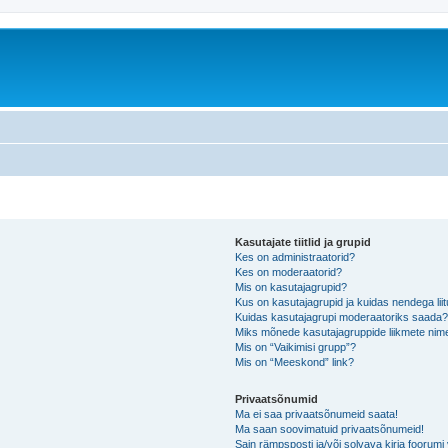
Kasutajate tiitlid ja grupid
Kes on administraatorid?
Kes on moderaatorid?
Mis on kasutajagrupid?
Kus on kasutajagrupid ja kuidas nendega lii
Kuidas kasutajagrupi moderaatoriks saada
Miks mõnede kasutajagruppide liikmete nime
Mis on “Vaikimisi grupp”?
Mis on “Meeskond” link?
Privaatsõnumid
Ma ei saa privaatsõnumeid saata!
Ma saan soovimatuid privaatsõnumeid!
Sain rämpsposti ja/või solvava kirja foorum