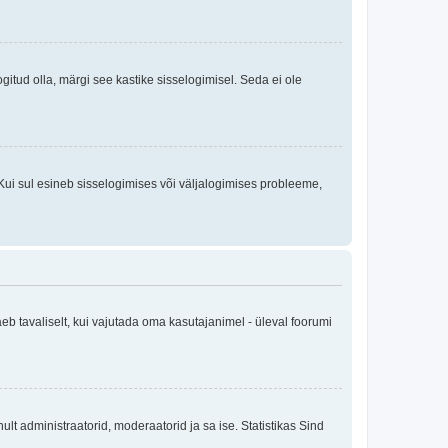
logitud olla, märgi see kastike sisselogimisel. Seda ei ole
Kui sul esineb sisselogimises või väljalogimises probleeme,
eb tavaliselt, kui vajutada oma kasutajanimel - üleval foorumi
inult administraatorid, moderaatorid ja sa ise. Statistikas Sind