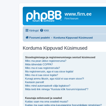
www.firn.ee
Firni foorum
Kiirlingid
KKK
Foorumi pealeht
Korduma Kippuvad Küsimused
Korduma Kippuvad Küsimused
Sisselogimisega ja registreerumisega seotud küsimused
Miks ma pean üldse registreeruma?
Mida tähendab COPPA?
Miks ma ei saa registreeruda?
Ma registreerusin, aga ei saa sisse logida!
Miks ma ei saa sisse logida?
Kunagi ammu liitusin, aga nüüd ei saa enam sisse?!
Kaotasin parooli!
Miks mind automaatselt välja logitakse?
Mida teeb link nimega “Kustuta kõik foorumi küpsised”?
Kasutaja eelistused ja seaded
Kuidas saan ma oma seadeid muuta?
Kuidas ma saan peita oma kasutajanime foorumilolijate nimekirjast?