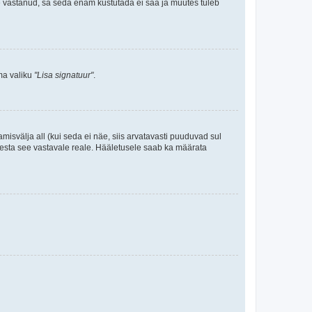
le vastanud, sa seda enam kustutada ei saa ja muutes tuleb
ama valiku
"Lisa signatuur"
.
amisvälja all (kui seda ei näe, siis arvatavasti puuduvad sul
isesta see vastavale reale. Hääletusele saab ka määrata