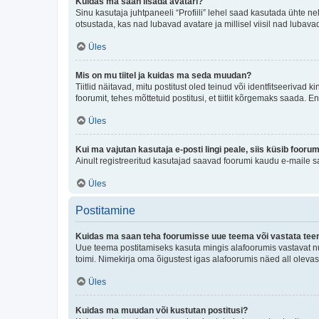
Kuidas ma saan lisada avatari?
Sinu kasutaja juhtpaneeli “Profiili” lehel saad kasutada ühte nel
otsustada, kas nad lubavad avatare ja millisel viisil nad lubava
Üles
Mis on mu tiitel ja kuidas ma seda muudan?
Tiitlid näitavad, mitu postitust oled teinud või identfitseeriva
foorumit, tehes mõttetuid postitusi, et tiitlit kõrgemaks saada
Üles
Kui ma vajutan kasutaja e-posti lingi peale, siis küsib fooru
Ainult registreeritud kasutajad saavad foorumi kaudu e-maile sa
Üles
Postitamine
Kuidas ma saan teha foorumisse uue teema või vastata te
Uue teema postitamiseks kasuta mingis alafoorumis vastavat nu
toimi. Nimekirja oma õigustest igas alafoorumis näed all olevas
Üles
Kuidas ma muudan või kustutan postitusi?