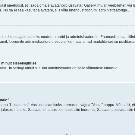
jast meetodist, et lisada omale avataripilt: Gravatar, Gallery, mujalt veebilehelt võ
d. Kui sa ei saa kasutada avatare, siis võta ühendust foorumi administraatoriga..
d kindlaid kasutajaid, näiteks moderaatoreid ja administraatoreid. Enamasti ei saa tii
. Enamik foorumite administraatoreid seda ei kannata ja nad madaldavad su postituste
m minult sisselogimise.
ata. Ja sedagi ainult siis, kui administraator on selle võimaluse lubanud.
emale?
ppu "Uus teema". Vastuse lisamiseks teemasse, vajuta "Vasta" nuppu. Võimalik, et s
 jaluses, näiteks: Sa saad teha uusi teemasid siin foorumis, Sa saad postitada siin