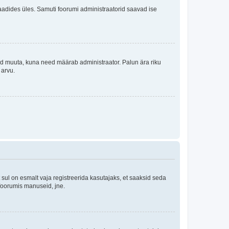
i laadides üles. Samuti foorumi administraatorid saavad ise
tleid muuta, kuna need määrab administraator. Palun ära riku
 arvu.
ul on esmalt vaja registreerida kasutajaks, et saaksid seda
 foorumis manuseid, jne.