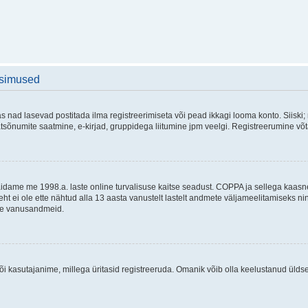
üsimused
as nad lasevad postitada ilma registreerimiseta või pead ikkagi looma konto. Siiski;
rivaatsõnumite saatmine, e-kirjad, gruppidega liitumine jpm veelgi. Registreerumine 
 täidame me 1998.a. laste online turvalisuse kaitse seadust. COPPA ja sellega kaa
leht ei ole ette nähtud alla 13 aasta vanustelt lastelt andmete väljameelitamiseks 
akse vanusandmeid.
õi kasutajanime, millega üritasid registreeruda. Omanik võib olla keelustanud ülds