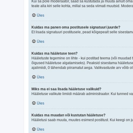
Kui sa pole moderaator, saad sa kustutada ja muuta ainult oma 
teate alla kiri selle kohta, millal sa seda viimati muutsid. Mode
Üles
Kuidas ma panen oma postitusele signatuuri juurde?
Et lisada signatuuri postitusele, pead kõigepealt selle sisesta
Üles
Kuidas ma hääletuse teen?
Hääletuste tegemine on lihte - kui postitad teema (või muuda
õigused hääletuse algatamiseks). Peaksid sisestama hääletuse p
ajalimiidi, 0 tähendab piiramatut aega. Valikvastuste arv võib ol
Üles
Miks ma ei saa lisada hääletuse valikuid?
Hääletuse valikute limiidi määrab administraator. Kui tunned vaj
Üles
Kuidas ma muudan või kustutan hääletuse?
Hääletusi saab muuta, muutes esimest postitust. Kui keegi on 
Üles