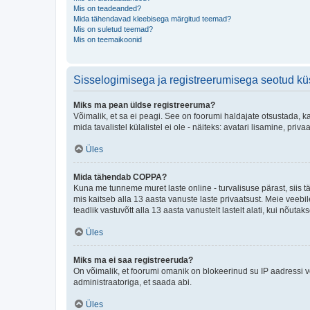
Mis on teadeanded?
Mida tähendavad kleebisega märgitud teemad?
Mis on suletud teemad?
Mis on teemaikoonid
Sisselogimisega ja registreerumisega seotud k
Miks ma pean üldse registreeruma?
Võimalik, et sa ei peagi. See on foorumi haldajate otsustada, k
mida tavalistel külalistel ei ole - näiteks: avatari lisamine, p
Üles
Mida tähendab COPPA?
Kuna me tunneme muret laste online - turvalisuse pärast, siis
mis kaitseb alla 13 aasta vanuste laste privaatsust. Meie veebi
teadlik vastuvõtt alla 13 aasta vanustelt lastelt alati, kui nõut
Üles
Miks ma ei saa registreeruda?
On võimalik, et foorumi omanik on blokeerinud su IP aadressi v
administraatoriga, et saada abi.
Üles