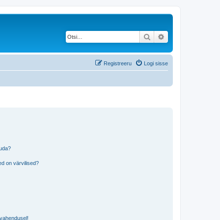
Otsi
Täiendatud otsing
Registreeru
Logi sisse
tuda?
?
d on värvilised?
i vahendusel!