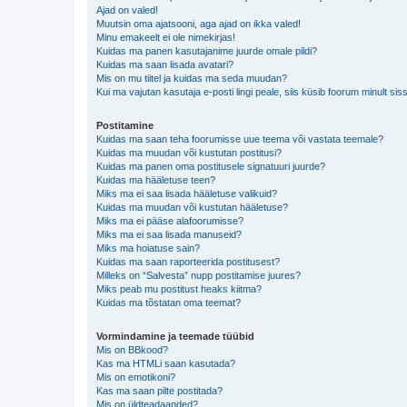
Ajad on valed!
Muutsin oma ajatsooni, aga ajad on ikka valed!
Minu emakeelt ei ole nimekirjas!
Kuidas ma panen kasutajanime juurde omale pildi?
Kuidas ma saan lisada avatari?
Mis on mu tiitel ja kuidas ma seda muudan?
Kui ma vajutan kasutaja e-posti lingi peale, siis küsib foorum minult sis
Postitamine
Kuidas ma saan teha foorumisse uue teema või vastata teemale?
Kuidas ma muudan või kustutan postitusi?
Kuidas ma panen oma postitusele signatuuri juurde?
Kuidas ma hääletuse teen?
Miks ma ei saa lisada hääletuse valikuid?
Kuidas ma muudan või kustutan hääletuse?
Miks ma ei pääse alafoorumisse?
Miks ma ei saa lisada manuseid?
Miks ma hoiatuse sain?
Kuidas ma saan raporteerida postitusest?
Milleks on “Salvesta” nupp postitamise juures?
Miks peab mu postitust heaks kiitma?
Kuidas ma tõstatan oma teemat?
Vormindamine ja teemade tüübid
Mis on BBkood?
Kas ma HTMLi saan kasutada?
Mis on emotikoni?
Kas ma saan pilte postitada?
Mis on üldteadaanded?