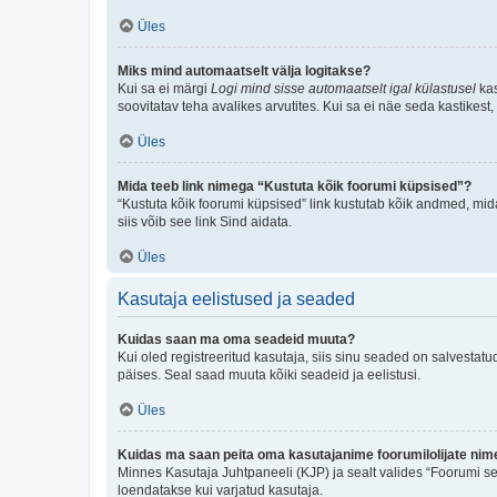
Üles
Miks mind automaatselt välja logitakse?
Kui sa ei märgi
Logi mind sisse automaatselt igal külastusel
kas
soovitatav teha avalikes arvutites. Kui sa ei näe seda kastikest
Üles
Mida teeb link nimega “Kustuta kõik foorumi küpsised”?
“Kustuta kõik foorumi küpsised” link kustutab kõik andmed, mid
siis võib see link Sind aidata.
Üles
Kasutaja eelistused ja seaded
Kuidas saan ma oma seadeid muuta?
Kui oled registreeritud kasutaja, siis sinu seaded on salvestat
päises. Seal saad muuta kõiki seadeid ja eelistusi.
Üles
Kuidas ma saan peita oma kasutajanime foorumilolijate nime
Minnes Kasutaja Juhtpaneeli (KJP) ja sealt valides “Foorumi se
loendatakse kui varjatud kasutaja.