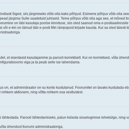
kindlasti õiged, siis järgmiseks võib-olla kaks põhjust. Esimene põhjus võib-olla s
iis pead järgima Sulle saadetuid juhiseid. Teine põhjus võib olla aga see, et mõned f
treerumine on läbi kasutaja poolse kinnituse, siis oled saanud oma e-postiaadressile ki
või e-kiri on läinud läbi e-posti filtri rämpspost kirjade kausta. Kui sa oled täiesti 
nistraatoriga.
ndel, et sisestasid kasutajanime ja parooli korrektselt. Kui on korrektsed, võta ühe
nfiguratsioonis viga ja ta peab selle ise lahendama.
us on, et administraator on su konto kustutanud. Foorumitel on tavaks kustutada e
al rohkem aktiivsem, ning võtta rohkem osa vestlustest.
si lähtestada. Parooli lähtestamiseks, palun külasta sisselogimise lehekülge, ning v
un võta ühendust foorumi administraatoriga.