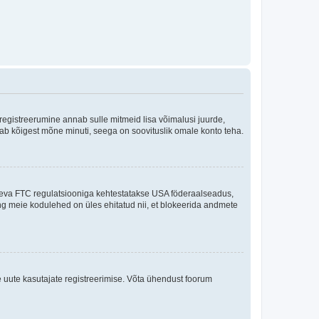
 registreerumine annab sulle mitmeid lisa võimalusi juurde,
võtab kõigest mõne minuti, seega on soovituslik omale konto teha.
sneva FTC regulatsiooniga kehtestatakse USA föderaalseadus,
ning meie kodulehed on üles ehitatud nii, et blokeerida andmete
e uute kasutajate registreerimise. Võta ühendust foorum