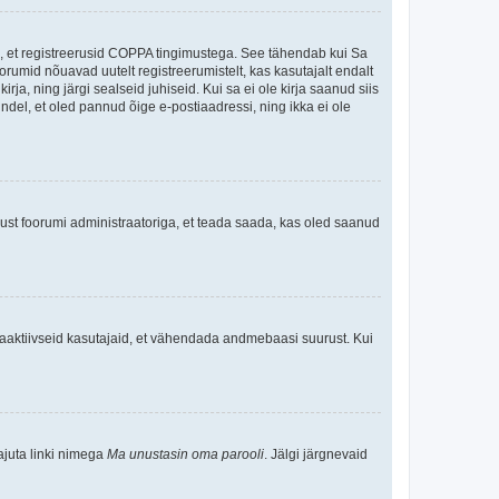
ee, et registreerusid COPPA tingimustega. See tähendab kui Sa
oorumid nõuavad uutelt registreerumistelt, kas kasutajalt endalt
rja, ning järgi sealseid juhiseid. Kui sa ei ole kirja saanud siis
kindel, et oled pannud õige e-postiaadressi, ning ikka ei ole
ndust foorumi administraatoriga, et teada saada, kas oled saanud
baaktiivseid kasutajaid, et vähendada andmebaasi suurust. Kui
ajuta linki nimega
Ma unustasin oma parooli
. Jälgi järgnevaid