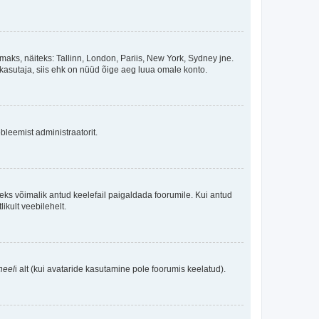
maks, näiteks: Tallinn, London, Pariis, New York, Sydney jne.
kasutaja, siis ehk on nüüd õige aeg luua omale konto.
bleemist administraatorit.
oleks võimalik antud keelefail paigaldada foorumile. Kui antud
ikult veebilehelt.
neel
i alt (kui avataride kasutamine pole foorumis keelatud).