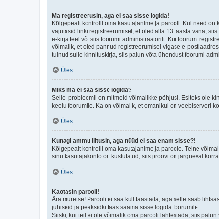
Ma registreerusin, aga ei saa sisse logida!
Kõigepealt kontrolli oma kasutajanime ja parooli. Kui need on 
vajutasid linki registreerumisel, et oled alla 13. aasta vana, s
e-kirja teel või siis foorumi administraatorilt. Kui foorumi regis
võimalik, et oled pannud registreerumisel vigase e-postiaadressi 
tulnud sulle kinnituskirja, siis palun võta ühendust foorumi admi
Üles
Miks ma ei saa sisse logida?
Sellel probleemil on mitmeid võimalikke põhjusi. Esiteks ole ki
keelu foorumile. Ka on võimalik, et omanikul on veebiserveri ko
Üles
Kunagi ammu liitusin, aga nüüd ei saa enam sisse?!
Kõigepealt kontrolli oma kasutajanime ja paroole. Teine võimal
sinu kasutajakonto on kustutatud, siis proovi on järgneval korr
Üles
Kaotasin parooli!
Ära muretse! Parooli ei saa küll taastada, aga selle saab lihtsa
juhiseid ja peaksidki taas saama sisse logida foorumile.
Siiski, kui teil ei ole võimalik oma parooli lähtestada, siis pal