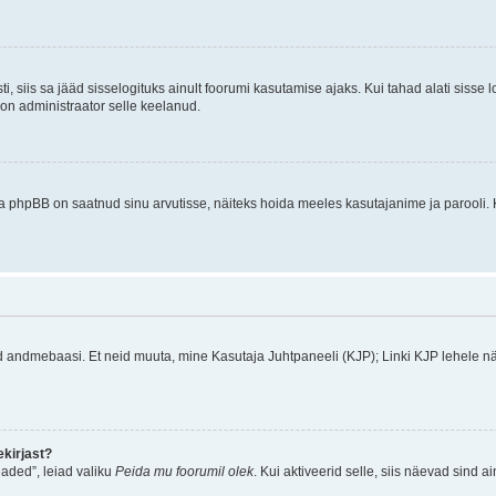
ti, siis sa jääd sisselogituks ainult foorumi kasutamise ajaks. Kui tahad alati sisse 
, on administraator selle keelanud.
a phpBB on saatnud sinu arvutisse, näiteks hoida meeles kasutajanime ja parooli. 
ud andmebaasi. Et neid muuta, mine Kasutaja Juhtpaneeli (KJP); Linki KJP lehele nä
kirjast?
aded”, leiad valiku
Peida mu foorumil olek
. Kui aktiveerid selle, siis näevad sind a