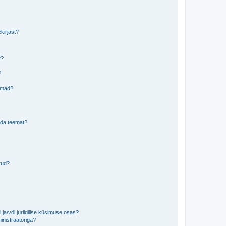
kirjast?
t?
?
eemad?
lida teemat?
tud?
ja/või juriidilise küsimuse osas?
inistraatoriga?