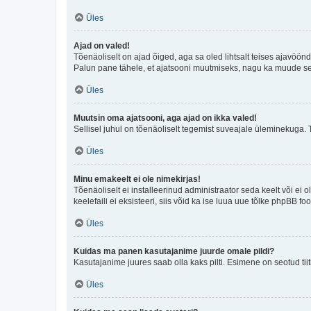
Üles
Ajad on valed!
Tõenäoliselt on ajad õiged, aga sa oled lihtsalt teises ajavöö
Palun pane tähele, et ajatsooni muutmiseks, nagu ka muude sead
Üles
Muutsin oma ajatsooni, aga ajad on ikka valed!
Sellisel juhul on tõenäoliselt tegemist suveajale üleminekuga. 
Üles
Minu emakeelt ei ole nimekirjas!
Tõenäoliselt ei installeerinud administraator seda keelt või ei 
keelefaili ei eksisteeri, siis võid ka ise luua uue tõlke phpBB 
Üles
Kuidas ma panen kasutajanime juurde omale pildi?
Kasutajanime juures saab olla kaks pilti. Esimene on seotud tii
Üles