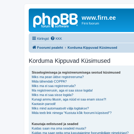
www.firn.ee
Firni foorum
Kiirlingid
KKK
Foorumi pealeht
Korduma Kippuvad Küsimused
Korduma Kippuvad Küsimused
Sisselogimisega ja registreerumisega seotud küsimused
Miks ma pean üldse registreeruma?
Mida tähendab COPPA?
Miks ma ei saa registreeruda?
Ma registreerusin, aga ei saa sisse logida!
Miks ma ei saa sisse logida?
Kunagi ammu liitusin, aga nüüd ei saa enam sisse?!
Kaotasin parooli!
Miks mind automaatselt välja logitakse?
Mida teeb link nimega “Kustuta kõik foorumi küpsised”?
Kasutaja eelistused ja seaded
Kuidas saan ma oma seadeid muuta?
Kuidas ma saan peita oma kasutajanime foorumilolijate nimekirjast?