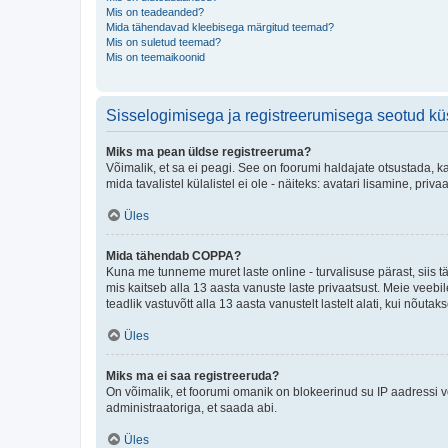
Mis on teadeanded?
Mida tähendavad kleebisega märgitud teemad?
Mis on suletud teemad?
Mis on teemaikoonid
Sisselogimisega ja registreerumisega seotud k
Miks ma pean üldse registreeruma?
Võimalik, et sa ei peagi. See on foorumi haldajate otsustada, k
mida tavalistel külalistel ei ole - näiteks: avatari lisamine, p
Üles
Mida tähendab COPPA?
Kuna me tunneme muret laste online - turvalisuse pärast, siis
mis kaitseb alla 13 aasta vanuste laste privaatsust. Meie veebi
teadlik vastuvõtt alla 13 aasta vanustelt lastelt alati, kui nõut
Üles
Miks ma ei saa registreeruda?
On võimalik, et foorumi omanik on blokeerinud su IP aadressi v
administraatoriga, et saada abi.
Üles