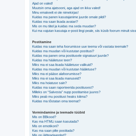
Ajad on valed!
Muutsin oma ajatsooni, aga ajad on ikka valed!
Minu emakeelt ei ole nimekirjas!
Kuidas ma panen kasutajanime juurde omale pildi?
Kuidas ma saan lisada avatari?
Mis on mu tiitel ja kuidas ma seda muudan?
Kui ma vajutan kasutaja e-posti lingi peale, siis küsib foorum minult sis
Postitamine
Kuidas ma saan teha foorumisse uue teema või vastata teemale?
Kuidas ma muudan või kustutan postitusi?
Kuidas ma panen oma postitusele signatuuri juurde?
Kuidas ma hääletuse teen?
Miks ma ei saa lisada hääletuse valikuid?
Kuidas ma muudan või kustutan hääletuse?
Miks ma ei pääse alafoorumisse?
Miks ma ei saa lisada manuseid?
Miks ma hoiatuse sain?
Kuidas ma saan raporteerida postitusest?
Milleks on “Salvesta” nupp postitamise juures?
Miks peab mu postitust heaks kiitma?
Kuidas ma tõstatan oma teemat?
Vormindamine ja teemade tüübid
Mis on BBkood?
Kas ma HTMLi saan kasutada?
Mis on emotikoni?
Kas ma saan pilte postitada?
Mis on üldteadaanded?