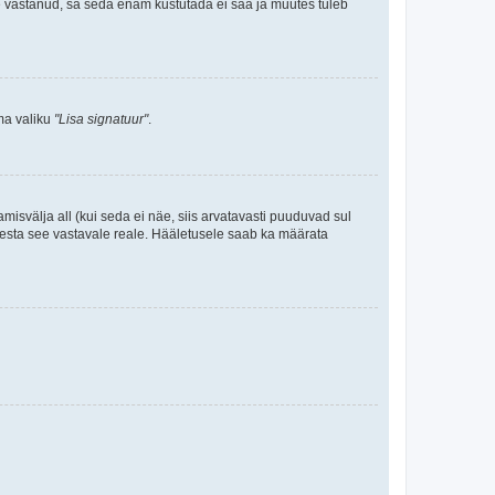
le vastanud, sa seda enam kustutada ei saa ja muutes tuleb
ama valiku
"Lisa signatuur"
.
amisvälja all (kui seda ei näe, siis arvatavasti puuduvad sul
isesta see vastavale reale. Hääletusele saab ka määrata