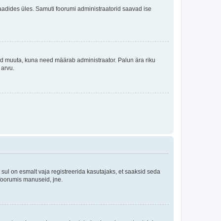
i laadides üles. Samuti foorumi administraatorid saavad ise
tleid muuta, kuna need määrab administraator. Palun ära riku
 arvu.
ul on esmalt vaja registreerida kasutajaks, et saaksid seda
 foorumis manuseid, jne.