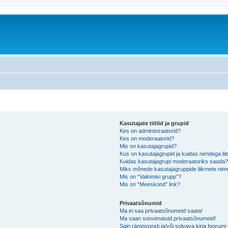
Kasutajate tiitlid ja grupid
Kes on administraatorid?
Kes on moderaatorid?
Mis on kasutajagrupid?
Kus on kasutajagrupid ja kuidas nendega lii
Kuidas kasutajagrupi moderaatoriks saada
Miks mõnede kasutajagruppide liikmete nime
Mis on “Vaikimisi grupp”?
Mis on “Meeskond” link?
Privaatsõnumid
Ma ei saa privaatsõnumeid saata!
Ma saan soovimatuid privaatsõnumeid!
Sain rämpsposti ja/või solvava kirja foorum