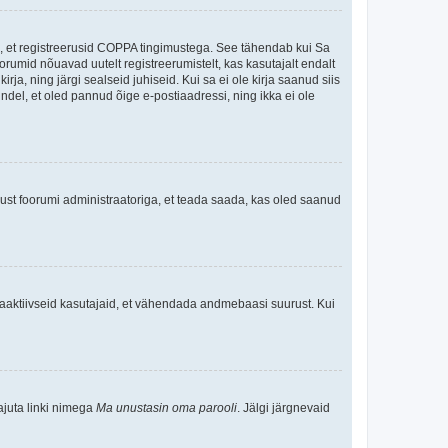
ee, et registreerusid COPPA tingimustega. See tähendab kui Sa
oorumid nõuavad uutelt registreerumistelt, kas kasutajalt endalt
rja, ning järgi sealseid juhiseid. Kui sa ei ole kirja saanud siis
kindel, et oled pannud õige e-postiaadressi, ning ikka ei ole
ndust foorumi administraatoriga, et teada saada, kas oled saanud
baaktiivseid kasutajaid, et vähendada andmebaasi suurust. Kui
ajuta linki nimega
Ma unustasin oma parooli
. Jälgi järgnevaid