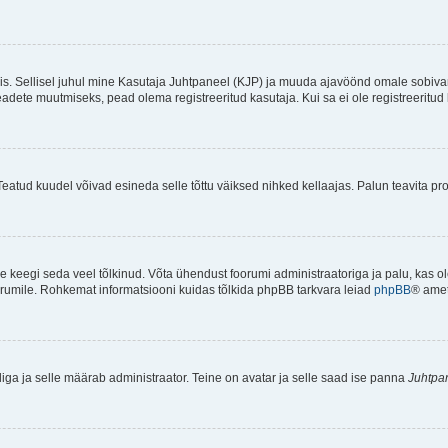
ndis. Sellisel juhul mine Kasutaja Juhtpaneel (KJP) ja muuda ajavöönd omale sobiva
ete muutmiseks, pead olema registreeritud kasutaja. Kui sa ei ole registreeritud 
Teatud kuudel võivad esineda selle tõttu väiksed nihked kellaajas. Palun teavita pro
ole keegi seda veel tõlkinud. Võta ühendust foorumi administraatoriga ja palu, kas 
foorumile. Rohkemat informatsiooni kuidas tõlkida phpBB tarkvara leiad
phpBB
® ametl
tliga ja selle määrab administraator. Teine on avatar ja selle saad ise panna
Juhtpa