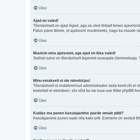
Üles
Ajad on valed!
Tõenäoliselt on ajad õiged, aga sa oled lihtsalt teises ajavöö
Palun pane tähele, et ajatsooni muutmiseks, nagu ka muude sead
Üles
Muutsin oma ajatsooni, aga ajad on ikka valed!
Sellisel juhul on tõenäoliselt tegemist suveajale üleminekuga. 
Üles
Minu emakeelt ei ole nimekirjas!
Tõenäoliselt ei installeerinud administraator seda keelt või ei 
keelefaili ei eksisteeri, siis võid ka ise luua uue tõlke phpBB 
Üles
Kuidas ma panen kasutajanime juurde omale pildi?
Kasutajanime juures saab olla kaks pilti. Esimene on seotud tii
Üles