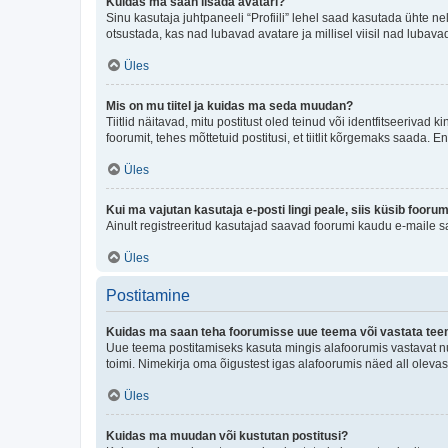
Kuidas ma saan lisada avatari?
Sinu kasutaja juhtpaneeli “Profiili” lehel saad kasutada ühte nel
otsustada, kas nad lubavad avatare ja millisel viisil nad lubava
Üles
Mis on mu tiitel ja kuidas ma seda muudan?
Tiitlid näitavad, mitu postitust oled teinud või identfitseeriva
foorumit, tehes mõttetuid postitusi, et tiitlit kõrgemaks saada
Üles
Kui ma vajutan kasutaja e-posti lingi peale, siis küsib fooru
Ainult registreeritud kasutajad saavad foorumi kaudu e-maile sa
Üles
Postitamine
Kuidas ma saan teha foorumisse uue teema või vastata te
Uue teema postitamiseks kasuta mingis alafoorumis vastavat nu
toimi. Nimekirja oma õigustest igas alafoorumis näed all olevas
Üles
Kuidas ma muudan või kustutan postitusi?