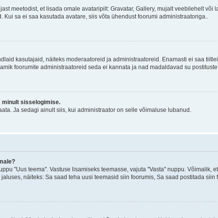
jast meetodist, et lisada omale avataripilt: Gravatar, Gallery, mujalt veebilehelt võ
d. Kui sa ei saa kasutada avatare, siis võta ühendust foorumi administraatoriga..
d kindlaid kasutajaid, näiteks moderaatoreid ja administraatoreid. Enamasti ei saa tii
. Enamik foorumite administraatoreid seda ei kannata ja nad madaldavad su postituste
m minult sisselogimise.
ata. Ja sedagi ainult siis, kui administraator on selle võimaluse lubanud.
emale?
ppu "Uus teema". Vastuse lisamiseks teemasse, vajuta "Vasta" nuppu. Võimalik, et s
 jaluses, näiteks: Sa saad teha uusi teemasid siin foorumis, Sa saad postitada siin