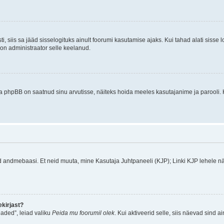
ti, siis sa jääd sisselogituks ainult foorumi kasutamise ajaks. Kui tahad alati sisse 
, on administraator selle keelanud.
a phpBB on saatnud sinu arvutisse, näiteks hoida meeles kasutajanime ja parooli. 
ud andmebaasi. Et neid muuta, mine Kasutaja Juhtpaneeli (KJP); Linki KJP lehele nä
kirjast?
aded”, leiad valiku
Peida mu foorumil olek
. Kui aktiveerid selle, siis näevad sind a