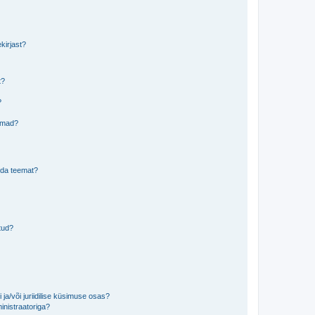
kirjast?
t?
?
eemad?
lida teemat?
tud?
ja/või juriidilise küsimuse osas?
inistraatoriga?