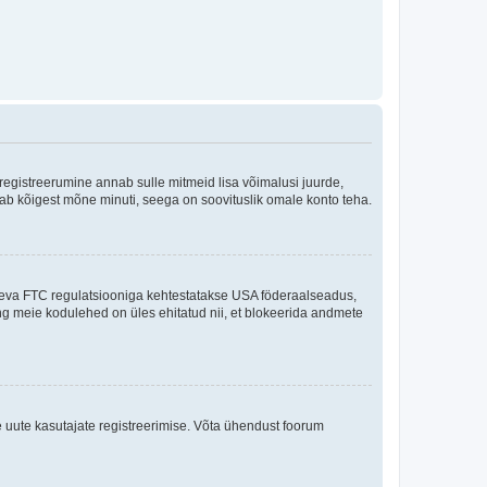
 registreerumine annab sulle mitmeid lisa võimalusi juurde,
võtab kõigest mõne minuti, seega on soovituslik omale konto teha.
sneva FTC regulatsiooniga kehtestatakse USA föderaalseadus,
ning meie kodulehed on üles ehitatud nii, et blokeerida andmete
e uute kasutajate registreerimise. Võta ühendust foorum