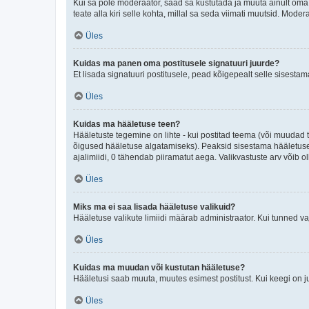
Kui sa pole moderaator, saad sa kustutada ja muuta ainult oma 
teate alla kiri selle kohta, millal sa seda viimati muutsid. Mode
Üles
Kuidas ma panen oma postitusele signatuuri juurde?
Et lisada signatuuri postitusele, pead kõigepealt selle sisesta
Üles
Kuidas ma hääletuse teen?
Hääletuste tegemine on lihte - kui postitad teema (või muuda
õigused hääletuse algatamiseks). Peaksid sisestama hääletuse p
ajalimiidi, 0 tähendab piiramatut aega. Valikvastuste arv võib ol
Üles
Miks ma ei saa lisada hääletuse valikuid?
Hääletuse valikute limiidi määrab administraator. Kui tunned vaj
Üles
Kuidas ma muudan või kustutan hääletuse?
Hääletusi saab muuta, muutes esimest postitust. Kui keegi on 
Üles