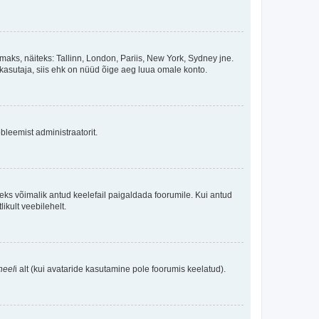
maks, näiteks: Tallinn, London, Pariis, New York, Sydney jne.
kasutaja, siis ehk on nüüd õige aeg luua omale konto.
bleemist administraatorit.
oleks võimalik antud keelefail paigaldada foorumile. Kui antud
ikult veebilehelt.
neel
i alt (kui avataride kasutamine pole foorumis keelatud).