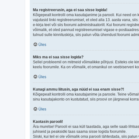
Ma registreerusin, aga ei saa sisse logida!
Kõigepealt kontrolli oma kasutajanime ja parooli. Kui need on 
vajutasid linki registreerumisel, et oled alla 13. aasta vana, s
e-kirja teel või siis foorumi administraatorilt. Kui foorumi regis
võimalik, et oled pannud registreerumisel vigase e-postiaadressi 
tulnud sulle kinnituskirja, siis palun võta ühendust foorumi admi
Üles
Miks ma ei saa sisse logida?
Sellel probleemil on mitmeid võimalikke põhjusi. Esiteks ole ki
keelu foorumile. Ka on võimalik, et omanikul on veebiserveri ko
Üles
Kunagi ammu liitusin, aga nüüd ei saa enam sisse?!
Kõigepealt kontrolli oma kasutajanime ja paroole. Teine võimal
sinu kasutajakonto on kustutatud, siis proovi on järgneval korr
Üles
Kaotasin parooli!
Ära muretse! Parooli ei saa küll taastada, aga selle saab lihtsa
juhiseid ja peaksidki taas saama sisse logida foorumile.
Siiski, kui teil ei ole võimalik oma parooli lähtestada, siis pal