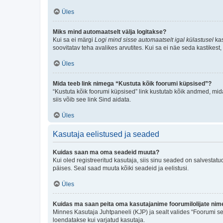
Üles
Miks mind automaatselt välja logitakse?
Kui sa ei märgi
Logi mind sisse automaatselt igal külastusel
kas
soovitatav teha avalikes arvutites. Kui sa ei näe seda kastikest
Üles
Mida teeb link nimega “Kustuta kõik foorumi küpsised”?
“Kustuta kõik foorumi küpsised” link kustutab kõik andmed, mid
siis võib see link Sind aidata.
Üles
Kasutaja eelistused ja seaded
Kuidas saan ma oma seadeid muuta?
Kui oled registreeritud kasutaja, siis sinu seaded on salvestat
päises. Seal saad muuta kõiki seadeid ja eelistusi.
Üles
Kuidas ma saan peita oma kasutajanime foorumilolijate nime
Minnes Kasutaja Juhtpaneeli (KJP) ja sealt valides “Foorumi se
loendatakse kui varjatud kasutaja.