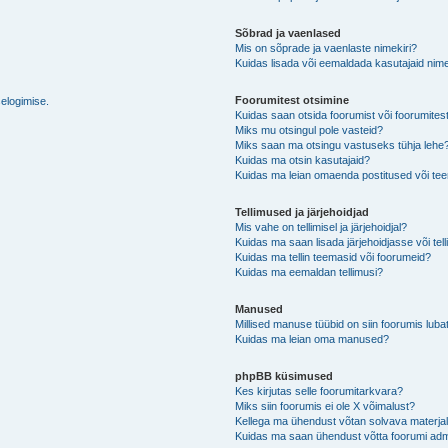
Sõbrad ja vaenlased
Mis on sõprade ja vaenlaste nimekiri?
Kuidas lisada või eemaldada kasutajaid nime
Foorumitest otsimine
selogimise.
Kuidas saan otsida foorumist või foorumites
Miks mu otsingul pole vasteid?
Miks saan ma otsingu vastuseks tühja lehe
Kuidas ma otsin kasutajaid?
Kuidas ma leian omaenda postitused või t
Tellimused ja järjehoidjad
Mis vahe on tellimisel ja järjehoidjal?
Kuidas ma saan lisada järjehoidjasse või tel
Kuidas ma tellin teemasid või foorumeid?
Kuidas ma eemaldan tellimusi?
Manused
Millised manuse tüübid on siin foorumis luba
Kuidas ma leian oma manused?
phpBB küsimused
Kes kirjutas selle foorumitarkvara?
Miks siin foorumis ei ole X võimalust?
Kellega ma ühendust võtan solvava materjali 
Kuidas ma saan ühendust võtta foorumi adm