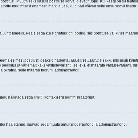
postitusi. Muutmiseks kasuta postituse kõrval olevat nuppu. Kui keegi on su teate
raatorite muutmisest enamasti märki ei jää, kuid nad võivad selle omal soovil lisada.
ma Juhtpaneelis. Peale seda kui signatuur on loodud, siis postituse valikutes määr
d teema esimest postitust) peaksid nägema
Hääletuse lisamine
sakki, mis asub kirjut
ealkirja ja vähemalt kaks vastusevarianti (selleks, et määrata vastusevarianti, s
la piiratud, selle määrab foorumi administraator.
adust ületada seda limiiti, kontakteeru administraatoriga.
juba hääletanud, saavad seda muuta ainult moderaatorid ja administraatorid.