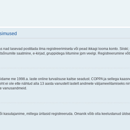
üsimused
as nad lasevad postitada ilma registreerimiseta või pead ikkagi looma konto. Siiski;
rivaatsõnumite saatmine, e-kirjad, gruppidega liitumine jpm veelgi. Registreerumine 
 täidame me 1998.a. laste online turvalisuse kaitse seadust. COPPA ja sellega kaa
leht ei ole ette nähtud alla 13 aasta vanustelt lastelt andmete väljameelitamiseks 
akse vanusandmeid.
õi kasutajanime, millega üritasid registreeruda. Omanik võib olla keelustanud ülds