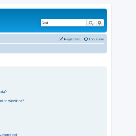
Otsi
Täiendatud otsing
Registreeru
Logi sisse
tuda?
?
d on värvilised?
i vahendusel!