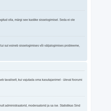
logitud olla, märgi see kastike sisselogimisel. Seda ei ole
Kui sul esineb sisselogimises või väljalogimises probleeme,
eb tavaliselt, kui vajutada oma kasutajanimel - üleval foorumi
inult administraatorid, moderaatorid ja sa ise. Statistikas Sind