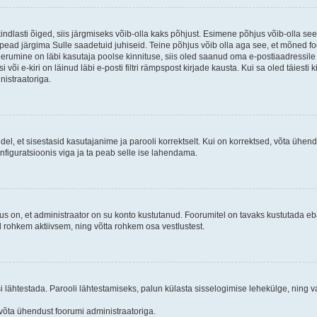
kindlasti õiged, siis järgmiseks võib-olla kaks põhjust. Esimene põhjus võib-olla s
iis pead järgima Sulle saadetuid juhiseid. Teine põhjus võib olla aga see, et mõned f
treerumine on läbi kasutaja poolse kinnituse, siis oled saanud oma e-postiaadressile ki
või e-kiri on läinud läbi e-posti filtri rämpspost kirjade kausta. Kui sa oled täiesti 
nistraatoriga.
ndel, et sisestasid kasutajanime ja parooli korrektselt. Kui on korrektsed, võta ühe
nfiguratsioonis viga ja ta peab selle ise lahendama.
us on, et administraator on su konto kustutanud. Foorumitel on tavaks kustutada e
al rohkem aktiivsem, ning võtta rohkem osa vestlustest.
si lähtestada. Parooli lähtestamiseks, palun külasta sisselogimise lehekülge, ning v
un võta ühendust foorumi administraatoriga.