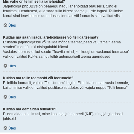
Mis vahe on tellimisel ja järjehoidjal?
Järjehoidja phpBB3's on peaaegu nagu järjehoidjad brauseris. Sind ei
teavitata uuendusest, kuid saad tulla kiiresti teema juurde tagasi. Tellimise
korral sind teavitatakse uuendusest teemas või foorumis sinu valitud viisil.
Üles
Kuidas ma saan lisada järjehoidjasse või tellida teemat?
Et lisada järjehoidjasse või tellida mõnda teemat, pead vajutama “Teema
seaded” menüü linki otsingulahtri kõrval.
Vastates teemasse, kui seade “Teavita mind, kui keegi on vastanud teemasse”
valik on valitud KJP-s samuti tellib automaatselt teema uuendused.
Üles
Kuidas ma tellin teemasid või foorumeid?
Et tellida foorumit, vajuta "Telli foorum" lingile. Et tellida teemat, vasta teemale,
kui tellimise valik on valitud postituse seadetes või vajuta nuppu "Telli teema".
Üles
Kuidas ma eemaldan tellimusi?
Et eemaldada tellimusi, mine kasutaja juhtpaneeli (KJP), ning järgi edasisi
juhiseid.
Üles