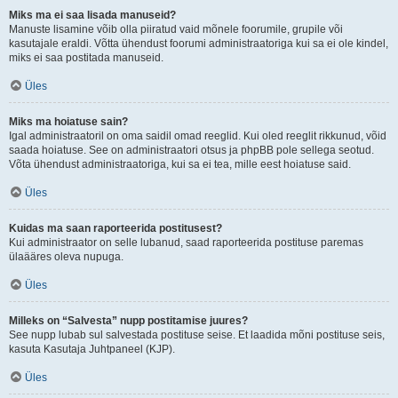
Miks ma ei saa lisada manuseid?
Manuste lisamine võib olla piiratud vaid mõnele foorumile, grupile või
kasutajale eraldi. Võtta ühendust foorumi administraatoriga kui sa ei ole kindel,
miks ei saa postitada manuseid.
Üles
Miks ma hoiatuse sain?
Igal administraatoril on oma saidil omad reeglid. Kui oled reeglit rikkunud, võid
saada hoiatuse. See on administraatori otsus ja phpBB pole sellega seotud.
Võta ühendust administraatoriga, kui sa ei tea, mille eest hoiatuse said.
Üles
Kuidas ma saan raporteerida postitusest?
Kui administraator on selle lubanud, saad raporteerida postituse paremas
ülaääres oleva nupuga.
Üles
Milleks on “Salvesta” nupp postitamise juures?
See nupp lubab sul salvestada postituse seise. Et laadida mõni postituse seis,
kasuta Kasutaja Juhtpaneel (KJP).
Üles