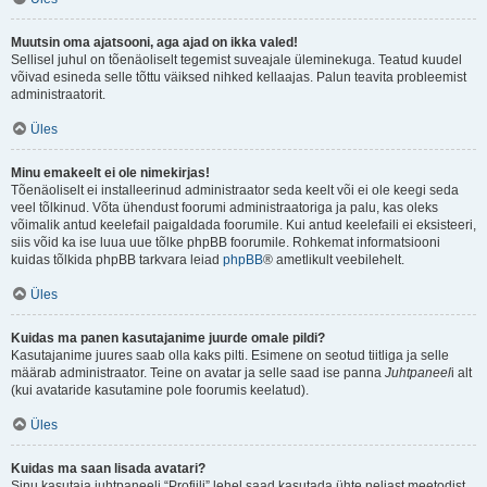
Muutsin oma ajatsooni, aga ajad on ikka valed!
Sellisel juhul on tõenäoliselt tegemist suveajale üleminekuga. Teatud kuudel
võivad esineda selle tõttu väiksed nihked kellaajas. Palun teavita probleemist
administraatorit.
Üles
Minu emakeelt ei ole nimekirjas!
Tõenäoliselt ei installeerinud administraator seda keelt või ei ole keegi seda
veel tõlkinud. Võta ühendust foorumi administraatoriga ja palu, kas oleks
võimalik antud keelefail paigaldada foorumile. Kui antud keelefaili ei eksisteeri,
siis võid ka ise luua uue tõlke phpBB foorumile. Rohkemat informatsiooni
kuidas tõlkida phpBB tarkvara leiad
phpBB
® ametlikult veebilehelt.
Üles
Kuidas ma panen kasutajanime juurde omale pildi?
Kasutajanime juures saab olla kaks pilti. Esimene on seotud tiitliga ja selle
määrab administraator. Teine on avatar ja selle saad ise panna
Juhtpaneel
i alt
(kui avataride kasutamine pole foorumis keelatud).
Üles
Kuidas ma saan lisada avatari?
Sinu kasutaja juhtpaneeli “Profiili” lehel saad kasutada ühte neljast meetodist,