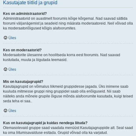
Kasutajate tiitlid ja grupid
Kes on administraatorid?
Administraatorid on auastmelt foorumis kõige kõrgemal. Nad saavad sättida
foorumi väljanägemist ja seadeid ning määrata moderaatoreid. Neil võivad olla
ka moderaatoriõigused kõigis alafoorumites.
Üles
Kes on moderaatorid?
Moderaatorite ülesanne on hoolitseda korra eest foorumis. Nad saavad
kustutada, muuta ja liigutada teemasid.
Üles
Mis on kasutajagrupid?
Kasutajagrupid on võimalus liikmeid gruppidesse jagada. Üks inimene saab
kuuluda mitmesse gruppi ning gruppidel saab olla eriõiguseid. Nii saab
näiteks anda mõnele grupile õiguse mõnda alafoorumite kasutada, kuigi teised
seda teha ei saa..
Üles
Kus on kasutajagrupid ja kuidas nendega liituda?
Olemasolevaid gruppe saad vaadata menüüst Kasutajagruppide alt. Seal saad
ka oma liitumisavalduse esitada. Grupid võivad olla ka varjatud.