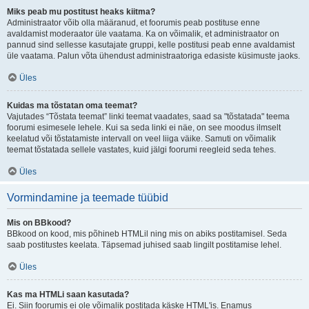
Miks peab mu postitust heaks kiitma?
Administraator võib olla määranud, et foorumis peab postituse enne
avaldamist moderaator üle vaatama. Ka on võimalik, et administraator on
pannud sind sellesse kasutajate gruppi, kelle postitusi peab enne avaldamist
üle vaatama. Palun võta ühendust administraatoriga edasiste küsimuste jaoks.
Üles
Kuidas ma tõstatan oma teemat?
Vajutades “Tõstata teemat” linki teemat vaadates, saad sa "tõstatada" teema
foorumi esimesele lehele. Kui sa seda linki ei näe, on see moodus ilmselt
keelatud või tõstatamiste intervall on veel liiga väike. Samuti on võimalik
teemat tõstatada sellele vastates, kuid jälgi foorumi reegleid seda tehes.
Üles
Vormindamine ja teemade tüübid
Mis on BBkood?
BBkood on kood, mis põhineb HTMLil ning mis on abiks postitamisel. Seda
saab postitustes keelata. Täpsemad juhised saab lingilt postitamise lehel.
Üles
Kas ma HTMLi saan kasutada?
Ei. Siin foorumis ei ole võimalik postitada käske HTML'is. Enamus