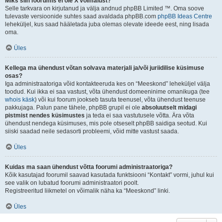
Miks siin foorumis ei ole X võimalust?
Selle tarkvara on kirjutanud ja välja andnud phpBB Limited ™. Oma soove
tulevaste versioonide suhtes saad avaldada phpBB.com
phpBB Ideas Centre
leheküljel, kus saad hääletada juba olemas olevate ideede eest, ning lisada
oma.
Üles
Kellega ma ühendust võtan solvava materjali ja/või juriidilise küsimuse
osas?
Iga administraatoriga võid kontakteeruda kes on “Meeskond” leheküljel välja
toodud. Kui ikka ei saa vastust, võta ühendust domeeninime omanikuga (tee
whois käsk
) või kui foorum jookseb tasuta teenusel, võta ühendust teenuse
pakkujaga. Palun pane tähele, phpBB grupil ei ole
absoluutselt midagi
pistmist nendes küsimustes
ja teda ei saa vastutusele võtta. Ära võta
ühendust nendega küsimuses, mis pole otseselt phpBB saidiga seotud. Kui
siiski saadad neile sedasorti probleemi, võid mitte vastust saada.
Üles
Kuidas ma saan ühendust võtta foorumi administraatoriga?
Kõik kasutajad foorumil saavad kasutada funktsiooni “Kontakt” vormi, juhul kui
see valik on lubatud foorumi administraatori poolt.
Registreeritud liikmetel on võimalik näha ka “Meeskond” linki.
Üles