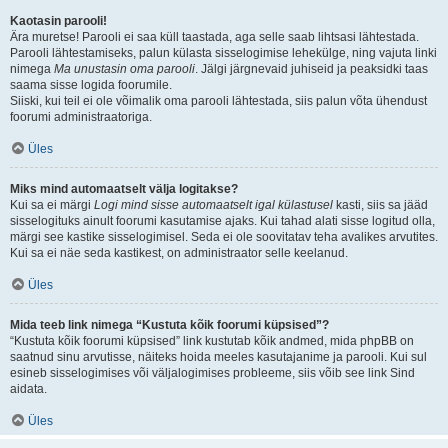
Kaotasin parooli!
Ära muretse! Parooli ei saa küll taastada, aga selle saab lihtsasi lähtestada.
Parooli lähtestamiseks, palun külasta sisselogimise lehekülge, ning vajuta linki
nimega
Ma unustasin oma parooli
. Jälgi järgnevaid juhiseid ja peaksidki taas
saama sisse logida foorumile.
Siiski, kui teil ei ole võimalik oma parooli lähtestada, siis palun võta ühendust
foorumi administraatoriga.
Üles
Miks mind automaatselt välja logitakse?
Kui sa ei märgi
Logi mind sisse automaatselt igal külastusel
kasti, siis sa jääd
sisselogituks ainult foorumi kasutamise ajaks. Kui tahad alati sisse logitud olla,
märgi see kastike sisselogimisel. Seda ei ole soovitatav teha avalikes arvutites.
Kui sa ei näe seda kastikest, on administraator selle keelanud.
Üles
Mida teeb link nimega “Kustuta kõik foorumi küpsised”?
“Kustuta kõik foorumi küpsised” link kustutab kõik andmed, mida phpBB on
saatnud sinu arvutisse, näiteks hoida meeles kasutajanime ja parooli. Kui sul
esineb sisselogimises või väljalogimises probleeme, siis võib see link Sind
aidata.
Üles