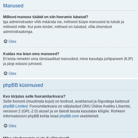
Manused
Millised manuse tüübid on siin foorumis lubatud?
Iga administraator võib määrata ise, milliseid tüüpe manuseid ta lubab ja
milliseid mitte. Kui pole kindel, millised on lubatud, võta ühendust
administraatoriga.
Üles
Kuidas ma leian oma manused?
Et leida nimekiri oma üleslaaditud manustest, mine kasutaja juhtpaneeli (KJP)
ja järgi edasisi juhiseid.
Üles
phpBB küsimused
Kes kirjutas selle foorumitarkvara?
Selle foorumi (muutmata kujul) on tootnud, avaldanud ja õigustega kaitsnud
phpBB Limited
. Foorumitarkvara on väljalastud GNU Üldise Avaliku Litsentsi,
versioon 2 (GPL-2.0) alusel ja on täiesti tasuta kasutatav kõigile. Rohkem
informatsiooni phpBB kohta leiad
phpBB.com
veebilehelt.
Üles