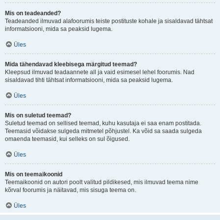
Mis on teadeanded?
Teadeanded ilmuvad alafoorumis teiste postituste kohale ja sisaldavad tähtsat
informatsiooni, mida sa peaksid lugema.
Üles
Mida tähendavad kleebisega märgitud teemad?
Kleepsud ilmuvad teadaannete all ja vaid esimesel lehel foorumis. Nad
sisaldavad tihti tähtsat informatsiooni, mida sa peaksid lugema.
Üles
Mis on suletud teemad?
Suletud teemad on sellised teemad, kuhu kasutaja ei saa enam postitada.
Teemasid võidakse sulgeda mitmetel põhjustel. Ka võid sa saada sulgeda
omaenda teemasid, kui selleks on sul õigused.
Üles
Mis on teemaikoonid
Teemaikoonid on autori poolt valitud pildikesed, mis ilmuvad teema nime
kõrval foorumis ja näitavad, mis sisuga teema on.
Üles