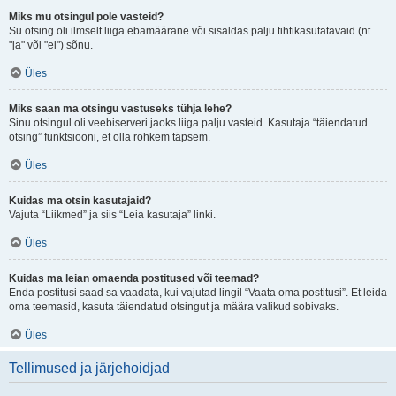
Miks mu otsingul pole vasteid?
Su otsing oli ilmselt liiga ebamäärane või sisaldas palju tihtikasutatavaid (nt.
"ja" või "ei") sõnu.
Üles
Miks saan ma otsingu vastuseks tühja lehe?
Sinu otsingul oli veebiserveri jaoks liiga palju vasteid. Kasutaja “täiendatud
otsing” funktsiooni, et olla rohkem täpsem.
Üles
Kuidas ma otsin kasutajaid?
Vajuta “Liikmed” ja siis “Leia kasutaja” linki.
Üles
Kuidas ma leian omaenda postitused või teemad?
Enda postitusi saad sa vaadata, kui vajutad lingil “Vaata oma postitusi”. Et leida
oma teemasid, kasuta täiendatud otsingut ja määra valikud sobivaks.
Üles
Tellimused ja järjehoidjad