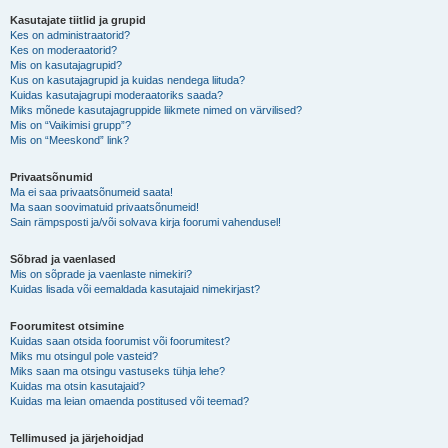
Kasutajate tiitlid ja grupid
Kes on administraatorid?
Kes on moderaatorid?
Mis on kasutajagrupid?
Kus on kasutajagrupid ja kuidas nendega liituda?
Kuidas kasutajagrupi moderaatoriks saada?
Miks mõnede kasutajagruppide liikmete nimed on värvilised?
Mis on “Vaikimisi grupp”?
Mis on “Meeskond” link?
Privaatsõnumid
Ma ei saa privaatsõnumeid saata!
Ma saan soovimatuid privaatsõnumeid!
Sain rämpsposti ja/või solvava kirja foorumi vahendusel!
Sõbrad ja vaenlased
Mis on sõprade ja vaenlaste nimekiri?
Kuidas lisada või eemaldada kasutajaid nimekirjast?
Foorumitest otsimine
Kuidas saan otsida foorumist või foorumitest?
Miks mu otsingul pole vasteid?
Miks saan ma otsingu vastuseks tühja lehe?
Kuidas ma otsin kasutajaid?
Kuidas ma leian omaenda postitused või teemad?
Tellimused ja järjehoidjad