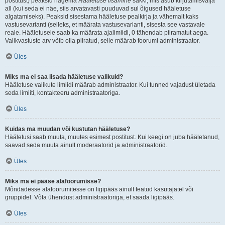
postitust) peaksid nägema
Hääletuse lisamine
sakki, mis asub kirjutamisvälja
all (kui seda ei näe, siis arvatavasti puuduvad sul õigused hääletuse
algatamiseks). Peaksid sisestama hääletuse pealkirja ja vähemalt kaks
vastusevarianti (selleks, et määrata vastusevarianti, sisesta see vastavale
reale. Hääletusele saab ka määrata ajalimiidi, 0 tähendab piiramatut aega.
Valikvastuste arv võib olla piiratud, selle määrab foorumi administraator.
Üles
Miks ma ei saa lisada hääletuse valikuid?
Hääletuse valikute limiidi määrab administraator. Kui tunned vajadust ületada
seda limiiti, kontakteeru administraatoriga.
Üles
Kuidas ma muudan või kustutan hääletuse?
Hääletusi saab muuta, muutes esimest postitust. Kui keegi on juba hääletanud,
saavad seda muuta ainult moderaatorid ja administraatorid.
Üles
Miks ma ei pääse alafoorumisse?
Mõndadesse alafoorumitesse on ligipääs ainult teatud kasutajatel või
gruppidel. Võta ühendust administraatoriga, et saada ligipääs.
Üles