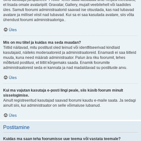
et lisada omale avataripilt: Gravatar, Gallery, mujalt veebilehelt või laadides
üles. Samuti foorumi administraatorid saavad ise otsustada, kas nad lubavad
avatare ja millisel viisil nad lubavad. Kui sa ei saa kasutada avatare, siis võta
ühendust foorumi administraatoriga..
Üles
Mis on mu tiitel ja kuidas ma seda muudan?
Tiitlid näitavad, mitu postitust oled teinud või identfitseerivad kindlaid
kasutajaid, näiteks moderaatoreid ja administraatoreid. Enamasti ei saa tiitleid
muuta, kuna need määrab administraator. Palun ära riku foorumit, tehes
mõttetuid postitusi, et tiitlit kõrgemaks saada. Enamik foorumite
administraatoreid seda ei kannata ja nad madaldavad su postituste arvu.
Üles
Kui ma vajutan kasutaja e-posti lingi peale, siis küsib foorum minult
sisselogimise.
Ainult registreeritud kasutajad saavad foorumi kaudu e-maile saata. Ja sedagi
ainult siis, kui administraator on selle võimaluse lubanud.
Üles
Postitamine
Kuidas ma saan teha foorumisse uue teema või vastata teemale?