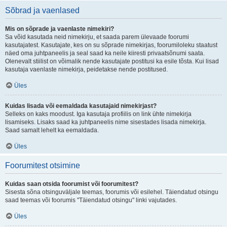
Sõbrad ja vaenlased
Mis on sõprade ja vaenlaste nimekiri?
Sa võid kasutada neid nimekirju, et saada parem ülevaade foorumi
kasutajatest. Kasutajate, kes on su sõprade nimekirjas, foorumiloleku staatust
näed oma juhtpaneelis ja seal saad ka neile kiiresti privaatsõnumi saata.
Olenevalt stiilist on võimalik nende kasutajate postitusi ka esile tõsta. Kui lisad
kasutaja vaenlaste nimekirja, peidetakse nende postitused.
Üles
Kuidas lisada või eemaldada kasutajaid nimekirjast?
Selleks on kaks moodust. Iga kasutaja profiilis on link ühte nimekirja
lisamiseks. Lisaks saad ka juhtpaneelis nime sisestades lisada nimekirja.
Saad samalt lehelt ka eemaldada.
Üles
Foorumitest otsimine
Kuidas saan otsida foorumist või foorumitest?
Sisesta sõna otsinguväljale teemas, foorumis või esilehel. Täiendatud otsingu
saad teemas või foorumis "Täiendatud otsingu" linki vajutades.
Üles