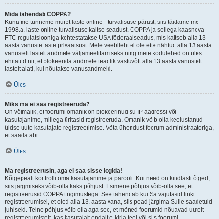
Mida tähendab COPPA?
Kuna me tunneme muret laste online - turvalisuse pärast, siis täidame me
1998.a. laste online turvalisuse kaitse seadust. COPPA ja sellega kaasneva
FTC regulatsiooniga kehtestatakse USA föderaalseadus, mis kaitseb alla 13
aasta vanuste laste privaatsust. Meie veebileht ei ole ette nähtud alla 13 aasta
vanustelt lastelt andmete väljameelitamiseks ning meie kodulehed on üles
ehitatud nii, et blokeerida andmete teadlik vastuvõtt alla 13 aasta vanustelt
lastelt alati, kui nõutakse vanusandmeid.
Üles
Miks ma ei saa registreeruda?
On võimalik, et foorumi omanik on blokeerinud su IP aadressi või
kasutajanime, millega üritasid registreeruda. Omanik võib olla keelustanud
üldse uute kasutajate registreerimise. Võta ühendust foorum administraatoriga,
et saada abi.
Üles
Ma registreerusin, aga ei saa sisse logida!
Kõigepealt kontrolli oma kasutajanime ja parooli. Kui need on kindlasti õiged,
siis järgmiseks võib-olla kaks põhjust. Esimene põhjus võib-olla see, et
registreerusid COPPA tingimustega. See tähendab kui Sa vajutasid linki
registreerumisel, et oled alla 13. aasta vana, siis pead järgima Sulle saadetuid
juhiseid. Teine põhjus võib olla aga see, et mõned foorumid nõuavad uutelt
registreerumistelt, kas kasutajalt endalt e-kirja teel või siis foorumi