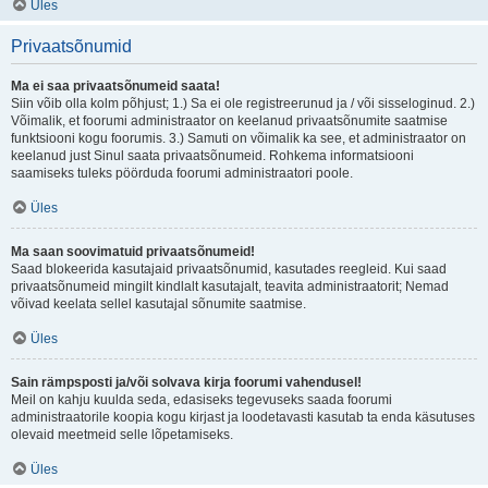
Üles
Privaatsõnumid
Ma ei saa privaatsõnumeid saata!
Siin võib olla kolm põhjust; 1.) Sa ei ole registreerunud ja / või sisseloginud. 2.)
Võimalik, et foorumi administraator on keelanud privaatsõnumite saatmise
funktsiooni kogu foorumis. 3.) Samuti on võimalik ka see, et administraator on
keelanud just Sinul saata privaatsõnumeid. Rohkema informatsiooni
saamiseks tuleks pöörduda foorumi administraatori poole.
Üles
Ma saan soovimatuid privaatsõnumeid!
Saad blokeerida kasutajaid privaatsõnumid, kasutades reegleid. Kui saad
privaatsõnumeid mingilt kindlalt kasutajalt, teavita administraatorit; Nemad
võivad keelata sellel kasutajal sõnumite saatmise.
Üles
Sain rämpsposti ja/või solvava kirja foorumi vahendusel!
Meil on kahju kuulda seda, edasiseks tegevuseks saada foorumi
administraatorile koopia kogu kirjast ja loodetavasti kasutab ta enda käsutuses
olevaid meetmeid selle lõpetamiseks.
Üles