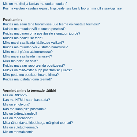
Mis on mu tiitel ja kuidas ma seda muudan?
Kui ma vajutan kasutaja e-posti lingi peale, siis küsib foorum minult sisselogimise.
Postitamine
Kuidas ma saan teha foorumisse uue teema või vastata teemale?
Kuidas ma muudan või kustutan postitusi?
Kuidas ma panen oma postitusele signatuuri juurde?
Kuidas ma hääletuse teen?
Miks ma ei saa lisada hääletuse valikuid?
Kuidas ma muudan või kustutan hääletuse?
Miks ma ei pääse alafoorumisse?
Miks ma ei saa lisada manuseid?
Miks ma hoiatuse sain?
Kuidas ma saan raporteerida postitusest?
Milleks on “Salvesta” nupp postitamise juures?
Miks peab mu postitust heaks kiitma?
Kuidas ma tõstatan oma teemat?
Vormindamine ja teemade tüübid
Mis on BBkood?
Kas ma HTMLi saan kasutada?
Mis on emotikoni?
Kas ma saan pilte postitada?
Mis on üldteadaanded?
Mis on teadeanded?
Mida tähendavad kleebisega märgitud teemad?
Mis on suletud teemad?
Mis on teemaikoonid