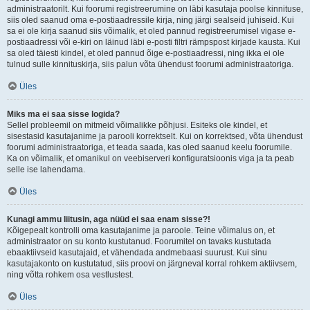
administraatorilt. Kui foorumi registreerumine on läbi kasutaja poolse kinnituse,
siis oled saanud oma e-postiaadressile kirja, ning järgi sealseid juhiseid. Kui
sa ei ole kirja saanud siis võimalik, et oled pannud registreerumisel vigase e-
postiaadressi või e-kiri on läinud läbi e-posti filtri rämpspost kirjade kausta. Kui
sa oled täiesti kindel, et oled pannud õige e-postiaadressi, ning ikka ei ole
tulnud sulle kinnituskirja, siis palun võta ühendust foorumi administraatoriga.
Üles
Miks ma ei saa sisse logida?
Sellel probleemil on mitmeid võimalikke põhjusi. Esiteks ole kindel, et
sisestasid kasutajanime ja parooli korrektselt. Kui on korrektsed, võta ühendust
foorumi administraatoriga, et teada saada, kas oled saanud keelu foorumile.
Ka on võimalik, et omanikul on veebiserveri konfiguratsioonis viga ja ta peab
selle ise lahendama.
Üles
Kunagi ammu liitusin, aga nüüd ei saa enam sisse?!
Kõigepealt kontrolli oma kasutajanime ja paroole. Teine võimalus on, et
administraator on su konto kustutanud. Foorumitel on tavaks kustutada
ebaaktiivseid kasutajaid, et vähendada andmebaasi suurust. Kui sinu
kasutajakonto on kustutatud, siis proovi on järgneval korral rohkem aktiivsem,
ning võtta rohkem osa vestlustest.
Üles