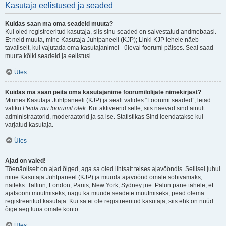
Kasutaja eelistused ja seaded
Kuidas saan ma oma seadeid muuta?
Kui oled registreeritud kasutaja, siis sinu seaded on salvestatud andmebaasi.
Et neid muuta, mine Kasutaja Juhtpaneeli (KJP); Linki KJP lehele näeb
tavaliselt, kui vajutada oma kasutajanimel - üleval foorumi päises. Seal saad
muuta kõiki seadeid ja eelistusi.
Üles
Kuidas ma saan peita oma kasutajanime foorumilolijate nimekirjast?
Minnes Kasutaja Juhtpaneeli (KJP) ja sealt valides “Foorumi seaded”, leiad
valiku
Peida mu foorumil olek
. Kui aktiveerid selle, siis näevad sind ainult
administraatorid, moderaatorid ja sa ise. Statistikas Sind loendatakse kui
varjatud kasutaja.
Üles
Ajad on valed!
Tõenäoliselt on ajad õiged, aga sa oled lihtsalt teises ajavööndis. Sellisel juhul
mine Kasutaja Juhtpaneel (KJP) ja muuda ajavöönd omale sobivamaks,
näiteks: Tallinn, London, Pariis, New York, Sydney jne. Palun pane tähele, et
ajatsooni muutmiseks, nagu ka muude seadete muutmiseks, pead olema
registreeritud kasutaja. Kui sa ei ole registreeritud kasutaja, siis ehk on nüüd
õige aeg luua omale konto.
Üles