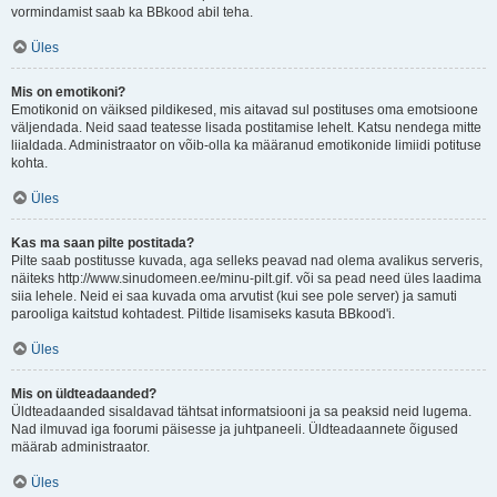
vormindamist saab ka BBkood abil teha.
Üles
Mis on emotikoni?
Emotikonid on väiksed pildikesed, mis aitavad sul postituses oma emotsioone
väljendada. Neid saad teatesse lisada postitamise lehelt. Katsu nendega mitte
liialdada. Administraator on võib-olla ka määranud emotikonide limiidi potituse
kohta.
Üles
Kas ma saan pilte postitada?
Pilte saab postitusse kuvada, aga selleks peavad nad olema avalikus serveris,
näiteks http://www.sinudomeen.ee/minu-pilt.gif. või sa pead need üles laadima
siia lehele. Neid ei saa kuvada oma arvutist (kui see pole server) ja samuti
parooliga kaitstud kohtadest. Piltide lisamiseks kasuta BBkood'i.
Üles
Mis on üldteadaanded?
Üldteadaanded sisaldavad tähtsat informatsiooni ja sa peaksid neid lugema.
Nad ilmuvad iga foorumi päisesse ja juhtpaneeli. Üldteadaannete õigused
määrab administraator.
Üles