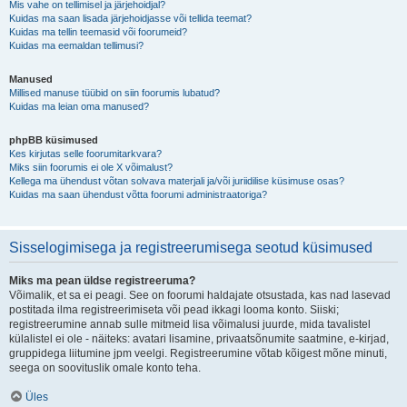
Mis vahe on tellimisel ja järjehoidjal?
Kuidas ma saan lisada järjehoidjasse või tellida teemat?
Kuidas ma tellin teemasid või foorumeid?
Kuidas ma eemaldan tellimusi?
Manused
Millised manuse tüübid on siin foorumis lubatud?
Kuidas ma leian oma manused?
phpBB küsimused
Kes kirjutas selle foorumitarkvara?
Miks siin foorumis ei ole X võimalust?
Kellega ma ühendust võtan solvava materjali ja/või juriidilise küsimuse osas?
Kuidas ma saan ühendust võtta foorumi administraatoriga?
Sisselogimisega ja registreerumisega seotud küsimused
Miks ma pean üldse registreeruma?
Võimalik, et sa ei peagi. See on foorumi haldajate otsustada, kas nad lasevad
postitada ilma registreerimiseta või pead ikkagi looma konto. Siiski;
registreerumine annab sulle mitmeid lisa võimalusi juurde, mida tavalistel
külalistel ei ole - näiteks: avatari lisamine, privaatsõnumite saatmine, e-kirjad,
gruppidega liitumine jpm veelgi. Registreerumine võtab kõigest mõne minuti,
seega on soovituslik omale konto teha.
Üles