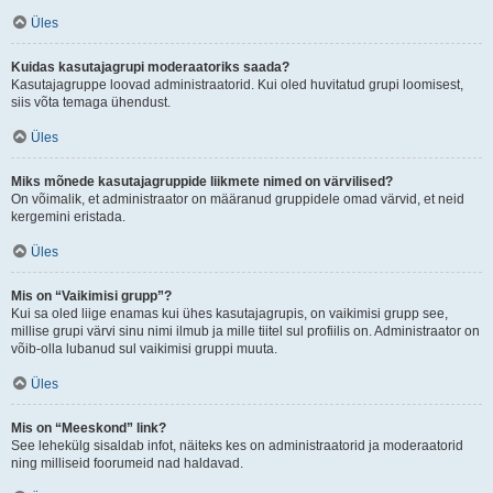
Üles
Kuidas kasutajagrupi moderaatoriks saada?
Kasutajagruppe loovad administraatorid. Kui oled huvitatud grupi loomisest,
siis võta temaga ühendust.
Üles
Miks mõnede kasutajagruppide liikmete nimed on värvilised?
On võimalik, et administraator on määranud gruppidele omad värvid, et neid
kergemini eristada.
Üles
Mis on “Vaikimisi grupp”?
Kui sa oled liige enamas kui ühes kasutajagrupis, on vaikimisi grupp see,
millise grupi värvi sinu nimi ilmub ja mille tiitel sul profiilis on. Administraator on
võib-olla lubanud sul vaikimisi gruppi muuta.
Üles
Mis on “Meeskond” link?
See lehekülg sisaldab infot, näiteks kes on administraatorid ja moderaatorid
ning milliseid foorumeid nad haldavad.