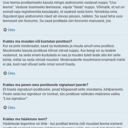
Uue teema postitamiseks kasuta mingis alafoorumis vastavat nuppu "Uus
teema". Vastuse lisamiseks teemasse, vajuta "Vasta" nuppu. Võimalik, et sul on
esmalt vaja registreerida kasutajaks, et saaksid seda toimi. Nimekirja oma
õigustest igas alafoorumis näed all olevas jaluses, näiteks: Sa saad teha uusi
teemasid siin foorumis, Sa saad postitada siin foorumis manuseid, jne.
Üles
Kuidas ma muudan või kustutan postitusi?
Kui sa pole moderaator, saad sa kustutada ja muuta ainult oma postitusi.
Muutmiseks kasuta postituse kõrval olevat nuppu. Kui keegi on su teatele
vastanud, sa seda enam kustutada ei saa ja muutes tuleb teate alla kiri selle
kohta, millal sa seda viimati muutsid. Moderaatorite muutmisest enamasti märki
ei jää, kuid nad võivad selle omal soovil lisada.
Üles
Kuidas ma panen oma postitusele signatuuri juurde?
Et lisada signatuuri postitusele, pead kõigepealt selle sisestama Juhtpaneelis.
Peale seda kui signatuur on loodud, siis postituse valikutes määrama valiku
"Lisa signatuur"
.
Üles
Kuidas ma hääletuse teen?
Hääletuste tegemine on lihte - kui postitad teema (või muudad teema esimest