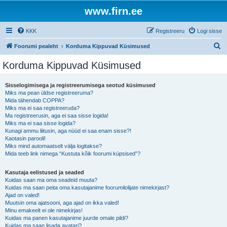
www.firn.ee
KKK
Registreeru
Logi sisse
O
Foorumi pealeht
Korduma Kippuvad Küsimused
t
Korduma Kippuvad Küsimused
s
i
Sisselogimisega ja registreerumisega seotud küsimused
Miks ma pean üldse registreeruma?
Mida tähendab COPPA?
Miks ma ei saa registreeruda?
Ma registreerusin, aga ei saa sisse logida!
Miks ma ei saa sisse logida?
Kunagi ammu liitusin, aga nüüd ei saa enam sisse?!
Kaotasin parooli!
Miks mind automaatselt välja logitakse?
Mida teeb link nimega “Kustuta kõik foorumi küpsised”?
Kasutaja eelistused ja seaded
Kuidas saan ma oma seadeid muuta?
Kuidas ma saan peita oma kasutajanime foorumilolijate nimekirjast?
Ajad on valed!
Muutsin oma ajatsooni, aga ajad on ikka valed!
Minu emakeelt ei ole nimekirjas!
Kuidas ma panen kasutajanime juurde omale pildi?
Kuidas ma saan lisada avatari?