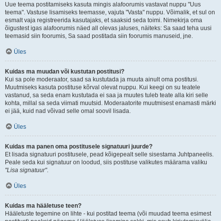
Uue teema postitamiseks kasuta mingis alafoorumis vastavat nuppu "Uus
teema". Vastuse lisamiseks teemasse, vajuta "Vasta" nuppu. Võimalik, et sul on
esmalt vaja registreerida kasutajaks, et saaksid seda toimi. Nimekirja oma
õigustest igas alafoorumis näed all olevas jaluses, näiteks: Sa saad teha uusi
teemasid siin foorumis, Sa saad postitada siin foorumis manuseid, jne.
Üles
Kuidas ma muudan või kustutan postitusi?
Kui sa pole moderaator, saad sa kustutada ja muuta ainult oma postitusi.
Muutmiseks kasuta postituse kõrval olevat nuppu. Kui keegi on su teatele
vastanud, sa seda enam kustutada ei saa ja muutes tuleb teate alla kiri selle
kohta, millal sa seda viimati muutsid. Moderaatorite muutmisest enamasti märki
ei jää, kuid nad võivad selle omal soovil lisada.
Üles
Kuidas ma panen oma postitusele signatuuri juurde?
Et lisada signatuuri postitusele, pead kõigepealt selle sisestama Juhtpaneelis.
Peale seda kui signatuur on loodud, siis postituse valikutes määrama valiku
"Lisa signatuur"
.
Üles
Kuidas ma hääletuse teen?
Hääletuste tegemine on lihte - kui postitad teema (või muudad teema esimest