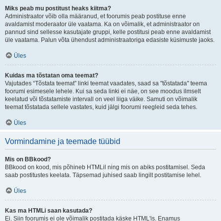
Miks peab mu postitust heaks kiitma?
Administraator võib olla määranud, et foorumis peab postituse enne
avaldamist moderaator üle vaatama. Ka on võimalik, et administraator on
pannud sind sellesse kasutajate gruppi, kelle postitusi peab enne avaldamist
üle vaatama. Palun võta ühendust administraatoriga edasiste küsimuste jaoks.
Üles
Kuidas ma tõstatan oma teemat?
Vajutades “Tõstata teemat” linki teemat vaadates, saad sa "tõstatada" teema
foorumi esimesele lehele. Kui sa seda linki ei näe, on see moodus ilmselt
keelatud või tõstatamiste intervall on veel liiga väike. Samuti on võimalik
teemat tõstatada sellele vastates, kuid jälgi foorumi reegleid seda tehes.
Üles
Vormindamine ja teemade tüübid
Mis on BBkood?
BBkood on kood, mis põhineb HTMLil ning mis on abiks postitamisel. Seda
saab postitustes keelata. Täpsemad juhised saab lingilt postitamise lehel.
Üles
Kas ma HTMLi saan kasutada?
Ei. Siin foorumis ei ole võimalik postitada käske HTML'is. Enamus