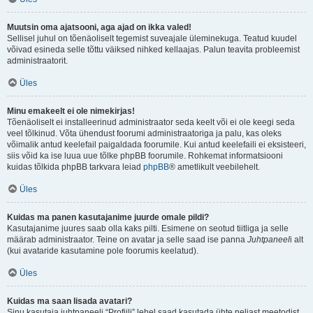
Muutsin oma ajatsooni, aga ajad on ikka valed!
Sellisel juhul on tõenäoliselt tegemist suveajale üleminekuga. Teatud kuudel
võivad esineda selle tõttu väiksed nihked kellaajas. Palun teavita probleemist
administraatorit.
Üles
Minu emakeelt ei ole nimekirjas!
Tõenäoliselt ei installeerinud administraator seda keelt või ei ole keegi seda
veel tõlkinud. Võta ühendust foorumi administraatoriga ja palu, kas oleks
võimalik antud keelefail paigaldada foorumile. Kui antud keelefaili ei eksisteeri,
siis võid ka ise luua uue tõlke phpBB foorumile. Rohkemat informatsiooni
kuidas tõlkida phpBB tarkvara leiad
phpBB
® ametlikult veebilehelt.
Üles
Kuidas ma panen kasutajanime juurde omale pildi?
Kasutajanime juures saab olla kaks pilti. Esimene on seotud tiitliga ja selle
määrab administraator. Teine on avatar ja selle saad ise panna
Juhtpaneel
i alt
(kui avataride kasutamine pole foorumis keelatud).
Üles
Kuidas ma saan lisada avatari?
Sinu kasutaja juhtpaneeli “Profiili” lehel saad kasutada ühte neljast meetodist,