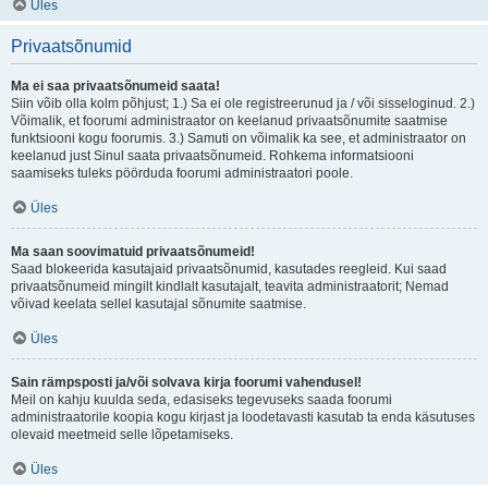
Üles
Privaatsõnumid
Ma ei saa privaatsõnumeid saata!
Siin võib olla kolm põhjust; 1.) Sa ei ole registreerunud ja / või sisseloginud. 2.)
Võimalik, et foorumi administraator on keelanud privaatsõnumite saatmise
funktsiooni kogu foorumis. 3.) Samuti on võimalik ka see, et administraator on
keelanud just Sinul saata privaatsõnumeid. Rohkema informatsiooni
saamiseks tuleks pöörduda foorumi administraatori poole.
Üles
Ma saan soovimatuid privaatsõnumeid!
Saad blokeerida kasutajaid privaatsõnumid, kasutades reegleid. Kui saad
privaatsõnumeid mingilt kindlalt kasutajalt, teavita administraatorit; Nemad
võivad keelata sellel kasutajal sõnumite saatmise.
Üles
Sain rämpsposti ja/või solvava kirja foorumi vahendusel!
Meil on kahju kuulda seda, edasiseks tegevuseks saada foorumi
administraatorile koopia kogu kirjast ja loodetavasti kasutab ta enda käsutuses
olevaid meetmeid selle lõpetamiseks.
Üles