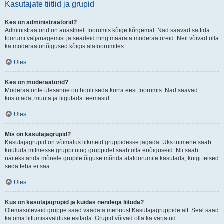
Kasutajate tiitlid ja grupid
Kes on administraatorid?
Administraatorid on auastmelt foorumis kõige kõrgemal. Nad saavad sättida
foorumi väljanägemist ja seadeid ning määrata moderaatoreid. Neil võivad olla
ka moderaatoriõigused kõigis alafoorumites.
Üles
Kes on moderaatorid?
Moderaatorite ülesanne on hoolitseda korra eest foorumis. Nad saavad
kustutada, muuta ja liigutada teemasid.
Üles
Mis on kasutajagrupid?
Kasutajagrupid on võimalus liikmeid gruppidesse jagada. Üks inimene saab
kuuluda mitmesse gruppi ning gruppidel saab olla eriõiguseid. Nii saab
näiteks anda mõnele grupile õiguse mõnda alafoorumite kasutada, kuigi teised
seda teha ei saa..
Üles
Kus on kasutajagrupid ja kuidas nendega liituda?
Olemasolevaid gruppe saad vaadata menüüst Kasutajagruppide alt. Seal saad
ka oma liitumisavalduse esitada. Grupid võivad olla ka varjatud.