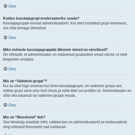
Üles
Kuidas kasutajagrupi moderaatoriks saada?
Kasutajagruppe loovad administraatorid. Kui oled huvitatud grupi loomisest,
siis võta temaga ühendust.
Üles
Miks mõnede kasutajagruppide liikmete nimed on värvilised?
On võimalik, et administraator on määranud gruppidele omad värvid, et neid
kergemini eristada.
Üles
Mis on “Vaikimisi grupp”?
Kui sa oled liige enamas kui ühes kasutajagrupis, on vaikimisi grupp see,
millise grupi värvi sinu nimi ilmub ja mille tiitel sul profiilis on. Administraator on
võib-olla lubanud sul vaikimisi gruppi muuta.
Üles
Mis on “Meeskond” link?
See lehekülg sisaldab infot, näiteks kes on administraatorid ja moderaatorid
ning milliseid foorumeid nad haldavad.