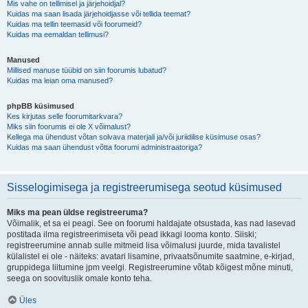
Mis vahe on tellimisel ja järjehoidjal?
Kuidas ma saan lisada järjehoidjasse või tellida teemat?
Kuidas ma tellin teemasid või foorumeid?
Kuidas ma eemaldan tellimusi?
Manused
Millised manuse tüübid on siin foorumis lubatud?
Kuidas ma leian oma manused?
phpBB küsimused
Kes kirjutas selle foorumitarkvara?
Miks siin foorumis ei ole X võimalust?
Kellega ma ühendust võtan solvava materjali ja/või juriidilise küsimuse osas?
Kuidas ma saan ühendust võtta foorumi administraatoriga?
Sisselogimisega ja registreerumisega seotud küsimused
Miks ma pean üldse registreeruma?
Võimalik, et sa ei peagi. See on foorumi haldajate otsustada, kas nad lasevad
postitada ilma registreerimiseta või pead ikkagi looma konto. Siiski;
registreerumine annab sulle mitmeid lisa võimalusi juurde, mida tavalistel
külalistel ei ole - näiteks: avatari lisamine, privaatsõnumite saatmine, e-kirjad,
gruppidega liitumine jpm veelgi. Registreerumine võtab kõigest mõne minuti,
seega on soovituslik omale konto teha.
Üles