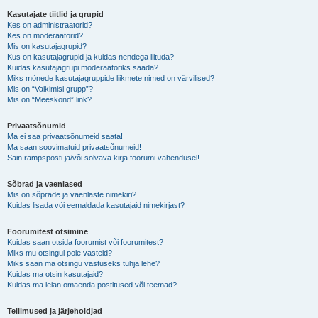
Kasutajate tiitlid ja grupid
Kes on administraatorid?
Kes on moderaatorid?
Mis on kasutajagrupid?
Kus on kasutajagrupid ja kuidas nendega liituda?
Kuidas kasutajagrupi moderaatoriks saada?
Miks mõnede kasutajagruppide liikmete nimed on värvilised?
Mis on “Vaikimisi grupp”?
Mis on “Meeskond” link?
Privaatsõnumid
Ma ei saa privaatsõnumeid saata!
Ma saan soovimatuid privaatsõnumeid!
Sain rämpsposti ja/või solvava kirja foorumi vahendusel!
Sõbrad ja vaenlased
Mis on sõprade ja vaenlaste nimekiri?
Kuidas lisada või eemaldada kasutajaid nimekirjast?
Foorumitest otsimine
Kuidas saan otsida foorumist või foorumitest?
Miks mu otsingul pole vasteid?
Miks saan ma otsingu vastuseks tühja lehe?
Kuidas ma otsin kasutajaid?
Kuidas ma leian omaenda postitused või teemad?
Tellimused ja järjehoidjad