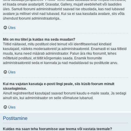
et lisada omale avataripilt: Gravatar, Gallery, mujalt veebilehelt või laadides
üles. Samuti foorumi administraatorid saavad ise otsustada, kas nad lubavad
avatare ja millisel viisil nad lubavad. Kui sa ei saa kasutada avatare, siis võta
ühendust foorumi administraatoriga..
Üles
Mis on mu tiitel ja kuidas ma seda muudan?
Tiitlid näitavad, mitu postitust oled teinud või identfitseerivad kindlaid
kasutajaid, näiteks moderaatoreid ja administraatoreid. Enamasti ei saa tiitleid
muuta, kuna need määrab administraator. Palun ära riku foorumit, tehes
mõttetuid postitusi, et tiitlit kõrgemaks saada. Enamik foorumite
administraatoreid seda ei kannata ja nad madaldavad su postituste arvu.
Üles
Kui ma vajutan kasutaja e-posti lingi peale, siis küsib foorum minult
sisselogimise.
Ainult registreeritud kasutajad saavad foorumi kaudu e-maile saata. Ja sedagi
ainult siis, kui administraator on selle võimaluse lubanud.
Üles
Postitamine
Kuidas ma saan teha foorumisse uue teema või vastata teemale?