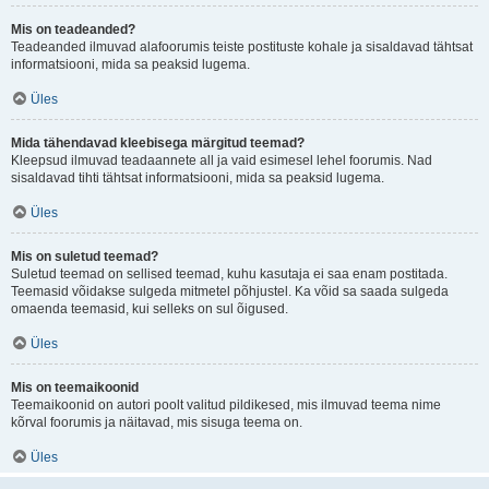
Mis on teadeanded?
Teadeanded ilmuvad alafoorumis teiste postituste kohale ja sisaldavad tähtsat
informatsiooni, mida sa peaksid lugema.
Üles
Mida tähendavad kleebisega märgitud teemad?
Kleepsud ilmuvad teadaannete all ja vaid esimesel lehel foorumis. Nad
sisaldavad tihti tähtsat informatsiooni, mida sa peaksid lugema.
Üles
Mis on suletud teemad?
Suletud teemad on sellised teemad, kuhu kasutaja ei saa enam postitada.
Teemasid võidakse sulgeda mitmetel põhjustel. Ka võid sa saada sulgeda
omaenda teemasid, kui selleks on sul õigused.
Üles
Mis on teemaikoonid
Teemaikoonid on autori poolt valitud pildikesed, mis ilmuvad teema nime
kõrval foorumis ja näitavad, mis sisuga teema on.
Üles