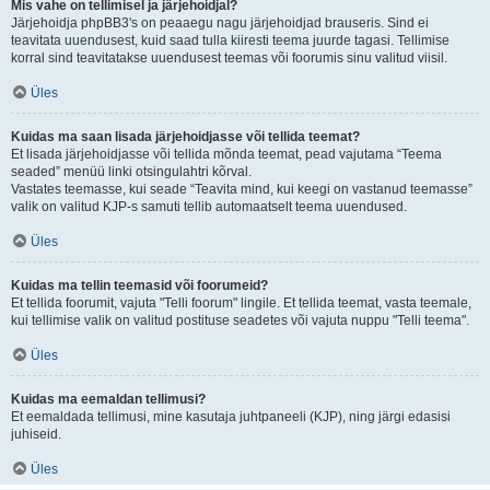
Mis vahe on tellimisel ja järjehoidjal?
Järjehoidja phpBB3's on peaaegu nagu järjehoidjad brauseris. Sind ei
teavitata uuendusest, kuid saad tulla kiiresti teema juurde tagasi. Tellimise
korral sind teavitatakse uuendusest teemas või foorumis sinu valitud viisil.
Üles
Kuidas ma saan lisada järjehoidjasse või tellida teemat?
Et lisada järjehoidjasse või tellida mõnda teemat, pead vajutama “Teema
seaded” menüü linki otsingulahtri kõrval.
Vastates teemasse, kui seade “Teavita mind, kui keegi on vastanud teemasse”
valik on valitud KJP-s samuti tellib automaatselt teema uuendused.
Üles
Kuidas ma tellin teemasid või foorumeid?
Et tellida foorumit, vajuta "Telli foorum" lingile. Et tellida teemat, vasta teemale,
kui tellimise valik on valitud postituse seadetes või vajuta nuppu "Telli teema".
Üles
Kuidas ma eemaldan tellimusi?
Et eemaldada tellimusi, mine kasutaja juhtpaneeli (KJP), ning järgi edasisi
juhiseid.
Üles