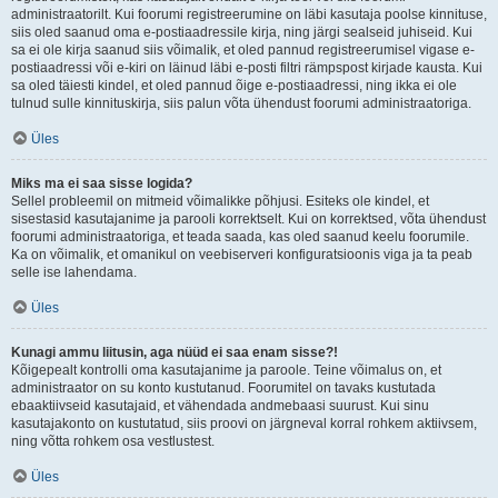
administraatorilt. Kui foorumi registreerumine on läbi kasutaja poolse kinnituse,
siis oled saanud oma e-postiaadressile kirja, ning järgi sealseid juhiseid. Kui
sa ei ole kirja saanud siis võimalik, et oled pannud registreerumisel vigase e-
postiaadressi või e-kiri on läinud läbi e-posti filtri rämpspost kirjade kausta. Kui
sa oled täiesti kindel, et oled pannud õige e-postiaadressi, ning ikka ei ole
tulnud sulle kinnituskirja, siis palun võta ühendust foorumi administraatoriga.
Üles
Miks ma ei saa sisse logida?
Sellel probleemil on mitmeid võimalikke põhjusi. Esiteks ole kindel, et
sisestasid kasutajanime ja parooli korrektselt. Kui on korrektsed, võta ühendust
foorumi administraatoriga, et teada saada, kas oled saanud keelu foorumile.
Ka on võimalik, et omanikul on veebiserveri konfiguratsioonis viga ja ta peab
selle ise lahendama.
Üles
Kunagi ammu liitusin, aga nüüd ei saa enam sisse?!
Kõigepealt kontrolli oma kasutajanime ja paroole. Teine võimalus on, et
administraator on su konto kustutanud. Foorumitel on tavaks kustutada
ebaaktiivseid kasutajaid, et vähendada andmebaasi suurust. Kui sinu
kasutajakonto on kustutatud, siis proovi on järgneval korral rohkem aktiivsem,
ning võtta rohkem osa vestlustest.
Üles