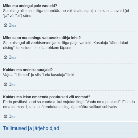
Miks mu otsingul pole vasteid?
Su otsing oli ilmselt liiga ebamäärane või sisaldas palju tihtikasutatavaid (nt.
"ja" või "ei") sõnu.
Üles
Miks saan ma otsingu vastuseks tühja lehe?
Sinu otsingul oli veebiserveri jaoks liiga palju vasteid. Kasutaja “täiendatud
otsing” funktsiooni, et olla rohkem täpsem.
Üles
Kuidas ma otsin kasutajaid?
Vajuta “Liikmed” ja siis “Leia kasutaja” linki.
Üles
Kuidas ma leian omaenda postitused või teemad?
Enda postitusi saad sa vaadata, kui vajutad lingil “Vaata oma postitusi”. Et leida
oma teemasid, kasuta täiendatud otsingut ja määra valikud sobivaks.
Üles
Tellimused ja järjehoidjad