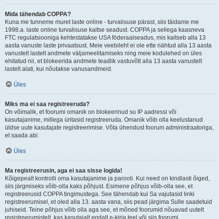
Mida tähendab COPPA?
Kuna me tunneme muret laste online - turvalisuse pärast, siis täidame me
1998.a. laste online turvalisuse kaitse seadust. COPPA ja sellega kaasneva
FTC regulatsiooniga kehtestatakse USA föderaalseadus, mis kaitseb alla 13
aasta vanuste laste privaatsust. Meie veebileht ei ole ette nähtud alla 13 aasta
vanustelt lastelt andmete väljameelitamiseks ning meie kodulehed on üles
ehitatud nii, et blokeerida andmete teadlik vastuvõtt alla 13 aasta vanustelt
lastelt alati, kui nõutakse vanusandmeid.
Üles
Miks ma ei saa registreeruda?
On võimalik, et foorumi omanik on blokeerinud su IP aadressi või
kasutajanime, millega üritasid registreeruda. Omanik võib olla keelustanud
üldse uute kasutajate registreerimise. Võta ühendust foorum administraatoriga,
et saada abi.
Üles
Ma registreerusin, aga ei saa sisse logida!
Kõigepealt kontrolli oma kasutajanime ja parooli. Kui need on kindlasti õiged,
siis järgmiseks võib-olla kaks põhjust. Esimene põhjus võib-olla see, et
registreerusid COPPA tingimustega. See tähendab kui Sa vajutasid linki
registreerumisel, et oled alla 13. aasta vana, siis pead järgima Sulle saadetuid
juhiseid. Teine põhjus võib olla aga see, et mõned foorumid nõuavad uutelt
registreerumistelt, kas kasutajalt endalt e-kirja teel või siis foorumi