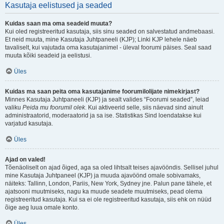
Kasutaja eelistused ja seaded
Kuidas saan ma oma seadeid muuta?
Kui oled registreeritud kasutaja, siis sinu seaded on salvestatud andmebaasi.
Et neid muuta, mine Kasutaja Juhtpaneeli (KJP); Linki KJP lehele näeb
tavaliselt, kui vajutada oma kasutajanimel - üleval foorumi päises. Seal saad
muuta kõiki seadeid ja eelistusi.
Üles
Kuidas ma saan peita oma kasutajanime foorumilolijate nimekirjast?
Minnes Kasutaja Juhtpaneeli (KJP) ja sealt valides “Foorumi seaded”, leiad
valiku
Peida mu foorumil olek
. Kui aktiveerid selle, siis näevad sind ainult
administraatorid, moderaatorid ja sa ise. Statistikas Sind loendatakse kui
varjatud kasutaja.
Üles
Ajad on valed!
Tõenäoliselt on ajad õiged, aga sa oled lihtsalt teises ajavööndis. Sellisel juhul
mine Kasutaja Juhtpaneel (KJP) ja muuda ajavöönd omale sobivamaks,
näiteks: Tallinn, London, Pariis, New York, Sydney jne. Palun pane tähele, et
ajatsooni muutmiseks, nagu ka muude seadete muutmiseks, pead olema
registreeritud kasutaja. Kui sa ei ole registreeritud kasutaja, siis ehk on nüüd
õige aeg luua omale konto.
Üles