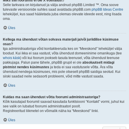
Miks siin foorumis ei ole X võimalust?
Selle tarkvara on kirjutanud ja välja andnud phpBB Limited ™. Oma soove
tulevaste versioonide suhtes saad avaldada phpBB.com
phpBB Ideas Centre
leheküljel, kus saad hääletada juba olemas olevate ideede eest, ning lisada
oma.
Üles
Kellega ma ühendust võtan solvava materjali ja/või juriidilise küsimuse
osas?
Iga administraatoriga võid kontakteeruda kes on “Meeskond” leheküljel välja
toodud. Kui ikka ei saa vastust, võta ühendust domeeninime omanikuga (tee
whois käsk
) või kui foorum jookseb tasuta teenusel, võta ühendust teenuse
pakkujaga. Palun pane tähele, phpBB grupil ei ole
absoluutselt midagi
pistmist nendes küsimustes
ja teda ei saa vastutusele võtta. Ära võta
ühendust nendega küsimuses, mis pole otseselt phpBB saidiga seotud. Kui
siiski saadad neile sedasorti probleemi, võid mitte vastust saada.
Üles
Kuidas ma saan ühendust võtta foorumi administraatoriga?
Kõik kasutajad foorumil saavad kasutada funktsiooni “Kontakt” vormi, juhul kui
see valik on lubatud foorumi administraatori poolt.
Registreeritud liikmetel on võimalik näha ka “Meeskond” linki.
Üles