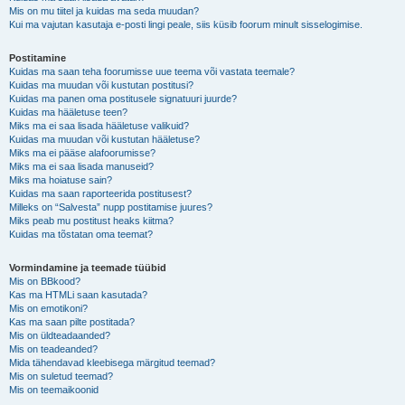
Mis on mu tiitel ja kuidas ma seda muudan?
Kui ma vajutan kasutaja e-posti lingi peale, siis küsib foorum minult sisselogimise.
Postitamine
Kuidas ma saan teha foorumisse uue teema või vastata teemale?
Kuidas ma muudan või kustutan postitusi?
Kuidas ma panen oma postitusele signatuuri juurde?
Kuidas ma hääletuse teen?
Miks ma ei saa lisada hääletuse valikuid?
Kuidas ma muudan või kustutan hääletuse?
Miks ma ei pääse alafoorumisse?
Miks ma ei saa lisada manuseid?
Miks ma hoiatuse sain?
Kuidas ma saan raporteerida postitusest?
Milleks on “Salvesta” nupp postitamise juures?
Miks peab mu postitust heaks kiitma?
Kuidas ma tõstatan oma teemat?
Vormindamine ja teemade tüübid
Mis on BBkood?
Kas ma HTMLi saan kasutada?
Mis on emotikoni?
Kas ma saan pilte postitada?
Mis on üldteadaanded?
Mis on teadeanded?
Mida tähendavad kleebisega märgitud teemad?
Mis on suletud teemad?
Mis on teemaikoonid