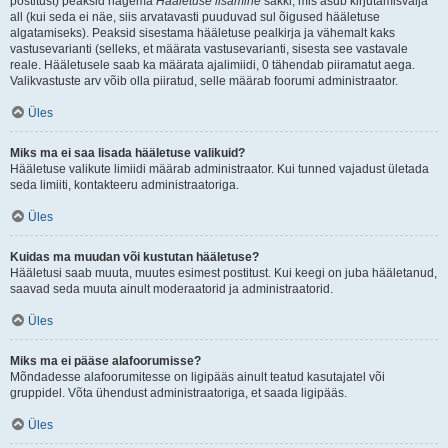
postitust) peaksid nägema
Hääletuse lisamine
sakki, mis asub kirjutamisvälja
all (kui seda ei näe, siis arvatavasti puuduvad sul õigused hääletuse
algatamiseks). Peaksid sisestama hääletuse pealkirja ja vähemalt kaks
vastusevarianti (selleks, et määrata vastusevarianti, sisesta see vastavale
reale. Hääletusele saab ka määrata ajalimiidi, 0 tähendab piiramatut aega.
Valikvastuste arv võib olla piiratud, selle määrab foorumi administraator.
Üles
Miks ma ei saa lisada hääletuse valikuid?
Hääletuse valikute limiidi määrab administraator. Kui tunned vajadust ületada
seda limiiti, kontakteeru administraatoriga.
Üles
Kuidas ma muudan või kustutan hääletuse?
Hääletusi saab muuta, muutes esimest postitust. Kui keegi on juba hääletanud,
saavad seda muuta ainult moderaatorid ja administraatorid.
Üles
Miks ma ei pääse alafoorumisse?
Mõndadesse alafoorumitesse on ligipääs ainult teatud kasutajatel või
gruppidel. Võta ühendust administraatoriga, et saada ligipääs.
Üles