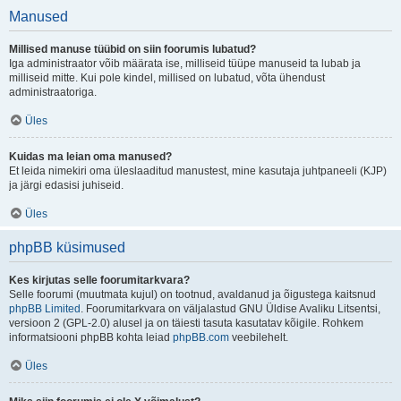
Manused
Millised manuse tüübid on siin foorumis lubatud?
Iga administraator võib määrata ise, milliseid tüüpe manuseid ta lubab ja
milliseid mitte. Kui pole kindel, millised on lubatud, võta ühendust
administraatoriga.
Üles
Kuidas ma leian oma manused?
Et leida nimekiri oma üleslaaditud manustest, mine kasutaja juhtpaneeli (KJP)
ja järgi edasisi juhiseid.
Üles
phpBB küsimused
Kes kirjutas selle foorumitarkvara?
Selle foorumi (muutmata kujul) on tootnud, avaldanud ja õigustega kaitsnud
phpBB Limited
. Foorumitarkvara on väljalastud GNU Üldise Avaliku Litsentsi,
versioon 2 (GPL-2.0) alusel ja on täiesti tasuta kasutatav kõigile. Rohkem
informatsiooni phpBB kohta leiad
phpBB.com
veebilehelt.
Üles