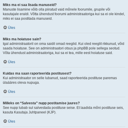
Miks ma ei saa lisada manuseid?
Manuste lisamine võib olla piiratud vaid mõnele foorumile, grupile või
kasutajale eraldi. Võtta ühendust foorumi administraatoriga kui sa ei ole kindel,
miks ei saa postitada manuseid.
Üles
Miks ma hoiatuse sain?
Igal administraatoril on oma saidil omad reeglid. Kui oled reeglit rikkunud, võid
saada hoiatuse. See on administraatori otsus ja phpBB pole sellega seotud.
Võta ühendust administraatoriga, kui sa ei tea, mille eest hoiatuse said.
Üles
Kuidas ma saan raporteerida postitusest?
Kui administraator on selle lubanud, saad raporteerida postituse paremas
ülaääres oleva nupuga.
Üles
Milleks on “Salvesta” nupp postitamise juures?
See nupp lubab sul salvestada postituse seise. Et laadida mõni postituse seis,
kasuta Kasutaja Juhtpaneel (KJP).
Üles