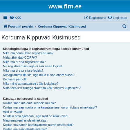
www.firn.ee
KKK
Registreeru
Logi sisse
O
Foorumi pealeht
Korduma Kippuvad Küsimused
t
Korduma Kippuvad Küsimused
s
i
Sisselogimisega ja registreerumisega seotud küsimused
Miks ma pean üldse registreeruma?
Mida tähendab COPPA?
Miks ma ei saa registreeruda?
Ma registreerusin, aga ei saa sisse logida!
Miks ma ei saa sisse logida?
Kunagi ammu liitusin, aga nüüd ei saa enam sisse?!
Kaotasin parooli!
Miks mind automaatselt välja logitakse?
Mida teeb link nimega “Kustuta kõik foorumi küpsised”?
Kasutaja eelistused ja seaded
Kuidas saan ma oma seadeid muuta?
Kuidas ma saan peita oma kasutajanime foorumilolijate nimekirjast?
Ajad on valed!
Muutsin oma ajatsooni, aga ajad on ikka valed!
Minu emakeelt ei ole nimekirjas!
Kuidas ma panen kasutajanime juurde omale pildi?
Kuidas ma saan lisada avatari?