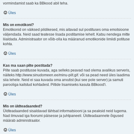
vormindamist saab ka BBkood abil teha.
Üles
Mis on emotikoni?
Emotikonid on väiksed pildikesed, mis aitavad sul postituses oma emotsioone
väljendada. Neid saad teatesse lisada postitamise lehelt. Katsu nendega mitte
liialdada. Administraator on võib-olla ka määranud emotikonide limiidi potituse
kohta.
Üles
Kas ma saan pilte postitada?
Pilte saab postitusse kuvada, aga selleks peavad nad olema avalikus serveris,
näiteks http://www.sinudomeen.ee/minu-pilt.gif. või sa pead need üles laadima
siia lehele. Neid ei saa kuvada oma arvutist (kui see pole server) ja samuti
parooliga kaitstud kohtadest. Piltide lisamiseks kasuta BBkood'i.
Üles
Mis on üldteadaanded?
Üldteadaanded sisaldavad tähtsat informatsiooni ja sa peaksid neid lugema.
Nad ilmuvad iga foorumi päisesse ja juhtpaneeli. Üldteadaannete õigused
määrab administraator.
Üles