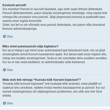
Kaotasin parooli!
Ära muretse! Parooli ei saa küll taastada, aga selle saab lihtsasi lähtestada.
Parooli lähtestamiseks, palun külasta sisselogimise lehekülge, ning vajuta linki
nimega
Ma unustasin oma parooli
. Jälgi järgnevaid juhiseid ja peaksidki taas
saama sisse logida foorumile.
Siiski, kui teil ei ole võimalik oma parooli lähtestada, siis palun võta ühendust
foorumi administraatoriga.
Üles
Miks mind automaatselt välja logitakse?
Kui sa ei märgi
Logi mind sisse automaatselt igal külastusel
kasti, siis sa jääd
sisselogituks ainult foorumi kasutamise ajaks. Kui tahad alati sisse logitud olla,
märgi see kastike sisselogimisel. Seda ei ole soovitatav teha avalikes arvutites.
Kui sa ei näe seda kastikest, on administraator selle keelanud.
Üles
Mida teeb link nimega “Kustuta kõik foorumi küpsised”?
“Kustuta kõik foorumi küpsised” link kustutab kõik andmed, mida phpBB on
saatnud sinu arvutisse, näiteks hoida meeles kasutajanime ja parooli. Kui sul
esineb sisselogimises või väljalogimises probleeme, siis võib see link Sind
aidata.
Üles