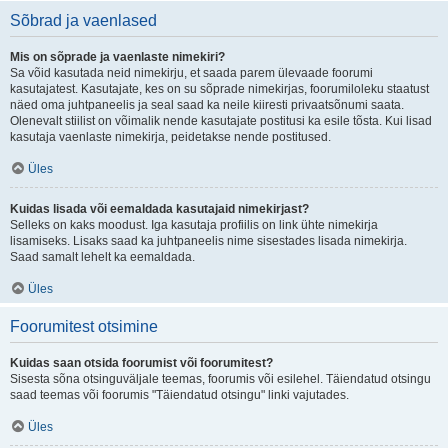
Sõbrad ja vaenlased
Mis on sõprade ja vaenlaste nimekiri?
Sa võid kasutada neid nimekirju, et saada parem ülevaade foorumi
kasutajatest. Kasutajate, kes on su sõprade nimekirjas, foorumiloleku staatust
näed oma juhtpaneelis ja seal saad ka neile kiiresti privaatsõnumi saata.
Olenevalt stiilist on võimalik nende kasutajate postitusi ka esile tõsta. Kui lisad
kasutaja vaenlaste nimekirja, peidetakse nende postitused.
Üles
Kuidas lisada või eemaldada kasutajaid nimekirjast?
Selleks on kaks moodust. Iga kasutaja profiilis on link ühte nimekirja
lisamiseks. Lisaks saad ka juhtpaneelis nime sisestades lisada nimekirja.
Saad samalt lehelt ka eemaldada.
Üles
Foorumitest otsimine
Kuidas saan otsida foorumist või foorumitest?
Sisesta sõna otsinguväljale teemas, foorumis või esilehel. Täiendatud otsingu
saad teemas või foorumis "Täiendatud otsingu" linki vajutades.
Üles