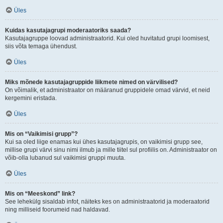
Üles
Kuidas kasutajagrupi moderaatoriks saada?
Kasutajagruppe loovad administraatorid. Kui oled huvitatud grupi loomisest,
siis võta temaga ühendust.
Üles
Miks mõnede kasutajagruppide liikmete nimed on värvilised?
On võimalik, et administraator on määranud gruppidele omad värvid, et neid
kergemini eristada.
Üles
Mis on “Vaikimisi grupp”?
Kui sa oled liige enamas kui ühes kasutajagrupis, on vaikimisi grupp see,
millise grupi värvi sinu nimi ilmub ja mille tiitel sul profiilis on. Administraator on
võib-olla lubanud sul vaikimisi gruppi muuta.
Üles
Mis on “Meeskond” link?
See lehekülg sisaldab infot, näiteks kes on administraatorid ja moderaatorid
ning milliseid foorumeid nad haldavad.