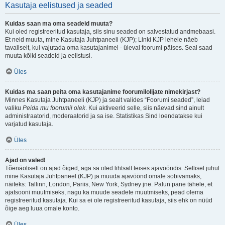
Kasutaja eelistused ja seaded
Kuidas saan ma oma seadeid muuta?
Kui oled registreeritud kasutaja, siis sinu seaded on salvestatud andmebaasi.
Et neid muuta, mine Kasutaja Juhtpaneeli (KJP); Linki KJP lehele näeb
tavaliselt, kui vajutada oma kasutajanimel - üleval foorumi päises. Seal saad
muuta kõiki seadeid ja eelistusi.
Üles
Kuidas ma saan peita oma kasutajanime foorumilolijate nimekirjast?
Minnes Kasutaja Juhtpaneeli (KJP) ja sealt valides “Foorumi seaded”, leiad
valiku
Peida mu foorumil olek
. Kui aktiveerid selle, siis näevad sind ainult
administraatorid, moderaatorid ja sa ise. Statistikas Sind loendatakse kui
varjatud kasutaja.
Üles
Ajad on valed!
Tõenäoliselt on ajad õiged, aga sa oled lihtsalt teises ajavööndis. Sellisel juhul
mine Kasutaja Juhtpaneel (KJP) ja muuda ajavöönd omale sobivamaks,
näiteks: Tallinn, London, Pariis, New York, Sydney jne. Palun pane tähele, et
ajatsooni muutmiseks, nagu ka muude seadete muutmiseks, pead olema
registreeritud kasutaja. Kui sa ei ole registreeritud kasutaja, siis ehk on nüüd
õige aeg luua omale konto.
Üles