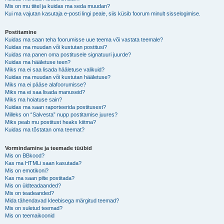
Mis on mu tiitel ja kuidas ma seda muudan?
Kui ma vajutan kasutaja e-posti lingi peale, siis küsib foorum minult sisselogimise.
Postitamine
Kuidas ma saan teha foorumisse uue teema või vastata teemale?
Kuidas ma muudan või kustutan postitusi?
Kuidas ma panen oma postitusele signatuuri juurde?
Kuidas ma hääletuse teen?
Miks ma ei saa lisada hääletuse valikuid?
Kuidas ma muudan või kustutan hääletuse?
Miks ma ei pääse alafoorumisse?
Miks ma ei saa lisada manuseid?
Miks ma hoiatuse sain?
Kuidas ma saan raporteerida postitusest?
Milleks on “Salvesta” nupp postitamise juures?
Miks peab mu postitust heaks kiitma?
Kuidas ma tõstatan oma teemat?
Vormindamine ja teemade tüübid
Mis on BBkood?
Kas ma HTMLi saan kasutada?
Mis on emotikoni?
Kas ma saan pilte postitada?
Mis on üldteadaanded?
Mis on teadeanded?
Mida tähendavad kleebisega märgitud teemad?
Mis on suletud teemad?
Mis on teemaikoonid