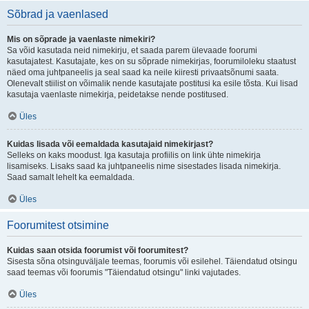
Sõbrad ja vaenlased
Mis on sõprade ja vaenlaste nimekiri?
Sa võid kasutada neid nimekirju, et saada parem ülevaade foorumi
kasutajatest. Kasutajate, kes on su sõprade nimekirjas, foorumiloleku staatust
näed oma juhtpaneelis ja seal saad ka neile kiiresti privaatsõnumi saata.
Olenevalt stiilist on võimalik nende kasutajate postitusi ka esile tõsta. Kui lisad
kasutaja vaenlaste nimekirja, peidetakse nende postitused.
Üles
Kuidas lisada või eemaldada kasutajaid nimekirjast?
Selleks on kaks moodust. Iga kasutaja profiilis on link ühte nimekirja
lisamiseks. Lisaks saad ka juhtpaneelis nime sisestades lisada nimekirja.
Saad samalt lehelt ka eemaldada.
Üles
Foorumitest otsimine
Kuidas saan otsida foorumist või foorumitest?
Sisesta sõna otsinguväljale teemas, foorumis või esilehel. Täiendatud otsingu
saad teemas või foorumis "Täiendatud otsingu" linki vajutades.
Üles