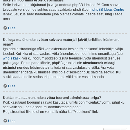
Miks siin foorumis ei ole X võimalust?
Selle tarkvara on kirjutanud ja välja andnud phpBB Limited ™. Oma soove
tulevaste versioonide suhtes saad avaldada phpBB.com
phpBB Ideas Centre
leheküljel, kus saad hääletada juba olemas olevate ideede eest, ning lisada
oma.
Üles
Kellega ma ühendust võtan solvava materjali ja/või juriidilise küsimuse
osas?
Iga administraatoriga võid kontakteeruda kes on “Meeskond” leheküljel välja
toodud. Kui ikka ei saa vastust, võta ühendust domeeninime omanikuga (tee
whois käsk
) või kui foorum jookseb tasuta teenusel, võta ühendust teenuse
pakkujaga. Palun pane tähele, phpBB grupil ei ole
absoluutselt midagi
pistmist nendes küsimustes
ja teda ei saa vastutusele võtta. Ära võta
ühendust nendega küsimuses, mis pole otseselt phpBB saidiga seotud. Kui
siiski saadad neile sedasorti probleemi, võid mitte vastust saada.
Üles
Kuidas ma saan ühendust võtta foorumi administraatoriga?
Kõik kasutajad foorumil saavad kasutada funktsiooni “Kontakt” vormi, juhul kui
see valik on lubatud foorumi administraatori poolt.
Registreeritud liikmetel on võimalik näha ka “Meeskond” linki.
Üles