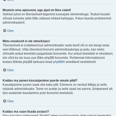
Muutsin oma ajatsooni, aga ajad on ikka valed!
Sellisel juhul on tõenäoliselt tegemist suveajale üleminekuga. Teatud kuudel
võivad esineda selle tõttu väiksed nihked kellaajas. Palun teavita probleemist
administraatorit.
Üles
Minu emakeelt ei ole nimekirjas!
Tõenäoliselt ei installeerinud administraator seda keelt või ei ole keegi seda
veel tõlkinud. Võta ühendust foorumi administraatoriga ja palu, kas oleks
võimalik antud keelefail paigaldada foorumile. Kui antud keelefaili ei eksisteeri,
siis võid ka ise luua uue tõlke phpBB foorumile. Rohkemat informatsiooni
kuidas tõlkida phpBB tarkvara leiad
phpBB
® ametlikult veebilehelt.
Üles
Kuidas ma panen kasutajanime juurde omale pildi?
Kasutajanime juures saab olla kaks pilti. Esimene on seotud tiitliga ja selle
määrab administraator. Teine on avatar ja selle saad ise panna
Juhtpaneel
i alt
(kui avataride kasutamine pole foorumis keelatud).
Üles
Kuidas ma saan lisada avatari?
Sinu kasutaja juhtpaneeli “Profiili” lehel saad kasutada ühte neljast meetodist,