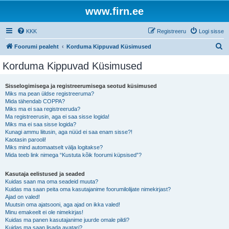
www.firn.ee
KKK
Registreeru
Logi sisse
O
Foorumi pealeht
Korduma Kippuvad Küsimused
t
Korduma Kippuvad Küsimused
s
i
Sisselogimisega ja registreerumisega seotud küsimused
Miks ma pean üldse registreeruma?
Mida tähendab COPPA?
Miks ma ei saa registreeruda?
Ma registreerusin, aga ei saa sisse logida!
Miks ma ei saa sisse logida?
Kunagi ammu liitusin, aga nüüd ei saa enam sisse?!
Kaotasin parooli!
Miks mind automaatselt välja logitakse?
Mida teeb link nimega “Kustuta kõik foorumi küpsised”?
Kasutaja eelistused ja seaded
Kuidas saan ma oma seadeid muuta?
Kuidas ma saan peita oma kasutajanime foorumilolijate nimekirjast?
Ajad on valed!
Muutsin oma ajatsooni, aga ajad on ikka valed!
Minu emakeelt ei ole nimekirjas!
Kuidas ma panen kasutajanime juurde omale pildi?
Kuidas ma saan lisada avatari?