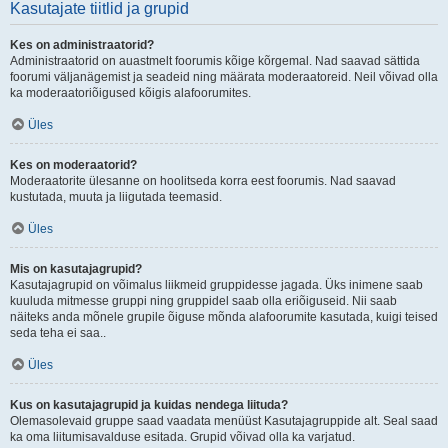
Kasutajate tiitlid ja grupid
Kes on administraatorid?
Administraatorid on auastmelt foorumis kõige kõrgemal. Nad saavad sättida
foorumi väljanägemist ja seadeid ning määrata moderaatoreid. Neil võivad olla
ka moderaatoriõigused kõigis alafoorumites.
Üles
Kes on moderaatorid?
Moderaatorite ülesanne on hoolitseda korra eest foorumis. Nad saavad
kustutada, muuta ja liigutada teemasid.
Üles
Mis on kasutajagrupid?
Kasutajagrupid on võimalus liikmeid gruppidesse jagada. Üks inimene saab
kuuluda mitmesse gruppi ning gruppidel saab olla eriõiguseid. Nii saab
näiteks anda mõnele grupile õiguse mõnda alafoorumite kasutada, kuigi teised
seda teha ei saa..
Üles
Kus on kasutajagrupid ja kuidas nendega liituda?
Olemasolevaid gruppe saad vaadata menüüst Kasutajagruppide alt. Seal saad
ka oma liitumisavalduse esitada. Grupid võivad olla ka varjatud.