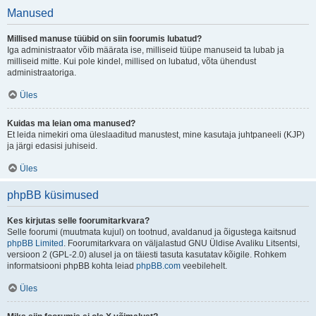
Manused
Millised manuse tüübid on siin foorumis lubatud?
Iga administraator võib määrata ise, milliseid tüüpe manuseid ta lubab ja
milliseid mitte. Kui pole kindel, millised on lubatud, võta ühendust
administraatoriga.
Üles
Kuidas ma leian oma manused?
Et leida nimekiri oma üleslaaditud manustest, mine kasutaja juhtpaneeli (KJP)
ja järgi edasisi juhiseid.
Üles
phpBB küsimused
Kes kirjutas selle foorumitarkvara?
Selle foorumi (muutmata kujul) on tootnud, avaldanud ja õigustega kaitsnud
phpBB Limited
. Foorumitarkvara on väljalastud GNU Üldise Avaliku Litsentsi,
versioon 2 (GPL-2.0) alusel ja on täiesti tasuta kasutatav kõigile. Rohkem
informatsiooni phpBB kohta leiad
phpBB.com
veebilehelt.
Üles