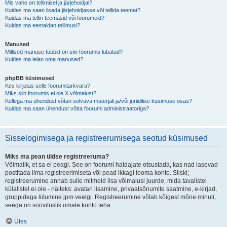
Mis vahe on tellimisel ja järjehoidjal?
Kuidas ma saan lisada järjehoidjasse või tellida teemat?
Kuidas ma tellin teemasid või foorumeid?
Kuidas ma eemaldan tellimusi?
Manused
Millised manuse tüübid on siin foorumis lubatud?
Kuidas ma leian oma manused?
phpBB küsimused
Kes kirjutas selle foorumitarkvara?
Miks siin foorumis ei ole X võimalust?
Kellega ma ühendust võtan solvava materjali ja/või juriidilise küsimuse osas?
Kuidas ma saan ühendust võtta foorumi administraatoriga?
Sisselogimisega ja registreerumisega seotud küsimused
Miks ma pean üldse registreeruma?
Võimalik, et sa ei peagi. See on foorumi haldajate otsustada, kas nad lasevad
postitada ilma registreerimiseta või pead ikkagi looma konto. Siiski;
registreerumine annab sulle mitmeid lisa võimalusi juurde, mida tavalistel
külalistel ei ole - näiteks: avatari lisamine, privaatsõnumite saatmine, e-kirjad,
gruppidega liitumine jpm veelgi. Registreerumine võtab kõigest mõne minuti,
seega on soovituslik omale konto teha.
Üles