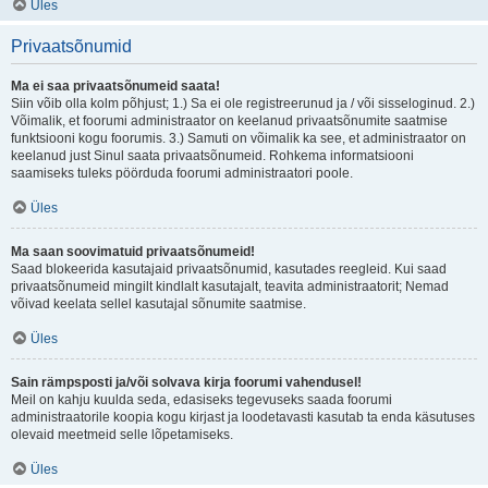
Üles
Privaatsõnumid
Ma ei saa privaatsõnumeid saata!
Siin võib olla kolm põhjust; 1.) Sa ei ole registreerunud ja / või sisseloginud. 2.)
Võimalik, et foorumi administraator on keelanud privaatsõnumite saatmise
funktsiooni kogu foorumis. 3.) Samuti on võimalik ka see, et administraator on
keelanud just Sinul saata privaatsõnumeid. Rohkema informatsiooni
saamiseks tuleks pöörduda foorumi administraatori poole.
Üles
Ma saan soovimatuid privaatsõnumeid!
Saad blokeerida kasutajaid privaatsõnumid, kasutades reegleid. Kui saad
privaatsõnumeid mingilt kindlalt kasutajalt, teavita administraatorit; Nemad
võivad keelata sellel kasutajal sõnumite saatmise.
Üles
Sain rämpsposti ja/või solvava kirja foorumi vahendusel!
Meil on kahju kuulda seda, edasiseks tegevuseks saada foorumi
administraatorile koopia kogu kirjast ja loodetavasti kasutab ta enda käsutuses
olevaid meetmeid selle lõpetamiseks.
Üles