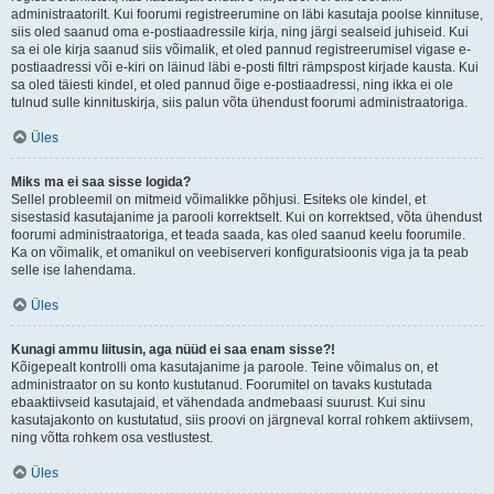
administraatorilt. Kui foorumi registreerumine on läbi kasutaja poolse kinnituse,
siis oled saanud oma e-postiaadressile kirja, ning järgi sealseid juhiseid. Kui
sa ei ole kirja saanud siis võimalik, et oled pannud registreerumisel vigase e-
postiaadressi või e-kiri on läinud läbi e-posti filtri rämpspost kirjade kausta. Kui
sa oled täiesti kindel, et oled pannud õige e-postiaadressi, ning ikka ei ole
tulnud sulle kinnituskirja, siis palun võta ühendust foorumi administraatoriga.
Üles
Miks ma ei saa sisse logida?
Sellel probleemil on mitmeid võimalikke põhjusi. Esiteks ole kindel, et
sisestasid kasutajanime ja parooli korrektselt. Kui on korrektsed, võta ühendust
foorumi administraatoriga, et teada saada, kas oled saanud keelu foorumile.
Ka on võimalik, et omanikul on veebiserveri konfiguratsioonis viga ja ta peab
selle ise lahendama.
Üles
Kunagi ammu liitusin, aga nüüd ei saa enam sisse?!
Kõigepealt kontrolli oma kasutajanime ja paroole. Teine võimalus on, et
administraator on su konto kustutanud. Foorumitel on tavaks kustutada
ebaaktiivseid kasutajaid, et vähendada andmebaasi suurust. Kui sinu
kasutajakonto on kustutatud, siis proovi on järgneval korral rohkem aktiivsem,
ning võtta rohkem osa vestlustest.
Üles