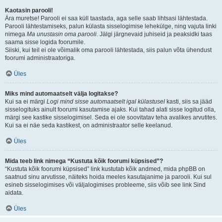
Kaotasin parooli!
Ära muretse! Parooli ei saa küll taastada, aga selle saab lihtsasi lähtestada.
Parooli lähtestamiseks, palun külasta sisselogimise lehekülge, ning vajuta linki
nimega
Ma unustasin oma parooli
. Jälgi järgnevaid juhiseid ja peaksidki taas
saama sisse logida foorumile.
Siiski, kui teil ei ole võimalik oma parooli lähtestada, siis palun võta ühendust
foorumi administraatoriga.
Üles
Miks mind automaatselt välja logitakse?
Kui sa ei märgi
Logi mind sisse automaatselt igal külastusel
kasti, siis sa jääd
sisselogituks ainult foorumi kasutamise ajaks. Kui tahad alati sisse logitud olla,
märgi see kastike sisselogimisel. Seda ei ole soovitatav teha avalikes arvutites.
Kui sa ei näe seda kastikest, on administraator selle keelanud.
Üles
Mida teeb link nimega “Kustuta kõik foorumi küpsised”?
“Kustuta kõik foorumi küpsised” link kustutab kõik andmed, mida phpBB on
saatnud sinu arvutisse, näiteks hoida meeles kasutajanime ja parooli. Kui sul
esineb sisselogimises või väljalogimises probleeme, siis võib see link Sind
aidata.
Üles