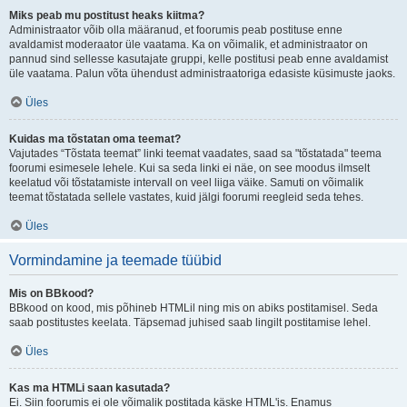
Miks peab mu postitust heaks kiitma?
Administraator võib olla määranud, et foorumis peab postituse enne
avaldamist moderaator üle vaatama. Ka on võimalik, et administraator on
pannud sind sellesse kasutajate gruppi, kelle postitusi peab enne avaldamist
üle vaatama. Palun võta ühendust administraatoriga edasiste küsimuste jaoks.
Üles
Kuidas ma tõstatan oma teemat?
Vajutades “Tõstata teemat” linki teemat vaadates, saad sa "tõstatada" teema
foorumi esimesele lehele. Kui sa seda linki ei näe, on see moodus ilmselt
keelatud või tõstatamiste intervall on veel liiga väike. Samuti on võimalik
teemat tõstatada sellele vastates, kuid jälgi foorumi reegleid seda tehes.
Üles
Vormindamine ja teemade tüübid
Mis on BBkood?
BBkood on kood, mis põhineb HTMLil ning mis on abiks postitamisel. Seda
saab postitustes keelata. Täpsemad juhised saab lingilt postitamise lehel.
Üles
Kas ma HTMLi saan kasutada?
Ei. Siin foorumis ei ole võimalik postitada käske HTML'is. Enamus