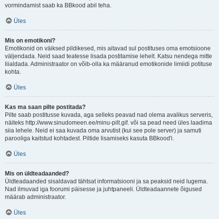
vormindamist saab ka BBkood abil teha.
Üles
Mis on emotikoni?
Emotikonid on väiksed pildikesed, mis aitavad sul postituses oma emotsioone
väljendada. Neid saad teatesse lisada postitamise lehelt. Katsu nendega mitte
liialdada. Administraator on võib-olla ka määranud emotikonide limiidi potituse
kohta.
Üles
Kas ma saan pilte postitada?
Pilte saab postitusse kuvada, aga selleks peavad nad olema avalikus serveris,
näiteks http://www.sinudomeen.ee/minu-pilt.gif. või sa pead need üles laadima
siia lehele. Neid ei saa kuvada oma arvutist (kui see pole server) ja samuti
parooliga kaitstud kohtadest. Piltide lisamiseks kasuta BBkood'i.
Üles
Mis on üldteadaanded?
Üldteadaanded sisaldavad tähtsat informatsiooni ja sa peaksid neid lugema.
Nad ilmuvad iga foorumi päisesse ja juhtpaneeli. Üldteadaannete õigused
määrab administraator.
Üles