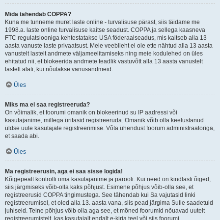
Mida tähendab COPPA?
Kuna me tunneme muret laste online - turvalisuse pärast, siis täidame me
1998.a. laste online turvalisuse kaitse seadust. COPPA ja sellega kaasneva
FTC regulatsiooniga kehtestatakse USA föderaalseadus, mis kaitseb alla 13
aasta vanuste laste privaatsust. Meie veebileht ei ole ette nähtud alla 13 aasta
vanustelt lastelt andmete väljameelitamiseks ning meie kodulehed on üles
ehitatud nii, et blokeerida andmete teadlik vastuvõtt alla 13 aasta vanustelt
lastelt alati, kui nõutakse vanusandmeid.
Üles
Miks ma ei saa registreeruda?
On võimalik, et foorumi omanik on blokeerinud su IP aadressi või
kasutajanime, millega üritasid registreeruda. Omanik võib olla keelustanud
üldse uute kasutajate registreerimise. Võta ühendust foorum administraatoriga,
et saada abi.
Üles
Ma registreerusin, aga ei saa sisse logida!
Kõigepealt kontrolli oma kasutajanime ja parooli. Kui need on kindlasti õiged,
siis järgmiseks võib-olla kaks põhjust. Esimene põhjus võib-olla see, et
registreerusid COPPA tingimustega. See tähendab kui Sa vajutasid linki
registreerumisel, et oled alla 13. aasta vana, siis pead järgima Sulle saadetuid
juhiseid. Teine põhjus võib olla aga see, et mõned foorumid nõuavad uutelt
registreerumistelt, kas kasutajalt endalt e-kirja teel või siis foorumi