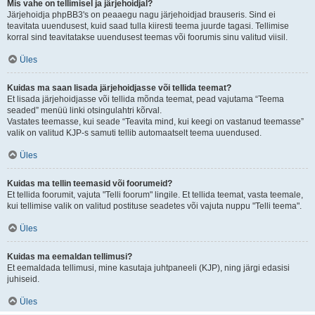
Mis vahe on tellimisel ja järjehoidjal?
Järjehoidja phpBB3's on peaaegu nagu järjehoidjad brauseris. Sind ei
teavitata uuendusest, kuid saad tulla kiiresti teema juurde tagasi. Tellimise
korral sind teavitatakse uuendusest teemas või foorumis sinu valitud viisil.
Üles
Kuidas ma saan lisada järjehoidjasse või tellida teemat?
Et lisada järjehoidjasse või tellida mõnda teemat, pead vajutama “Teema
seaded” menüü linki otsingulahtri kõrval.
Vastates teemasse, kui seade “Teavita mind, kui keegi on vastanud teemasse”
valik on valitud KJP-s samuti tellib automaatselt teema uuendused.
Üles
Kuidas ma tellin teemasid või foorumeid?
Et tellida foorumit, vajuta "Telli foorum" lingile. Et tellida teemat, vasta teemale,
kui tellimise valik on valitud postituse seadetes või vajuta nuppu "Telli teema".
Üles
Kuidas ma eemaldan tellimusi?
Et eemaldada tellimusi, mine kasutaja juhtpaneeli (KJP), ning järgi edasisi
juhiseid.
Üles