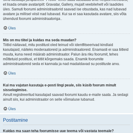
et lisada omale avataripilt: Gravatar, Gallery, mujalt veebilehelt või laadides
üles. Samuti foorumi administraatorid saavad ise otsustada, kas nad lubavad
avatare ja millisel viisil nad lubavad. Kui sa ei saa kasutada avatare, siis võta
ühendust foorumi administraatoriga..
Üles
Mis on mu tiitel ja kuidas ma seda muudan?
Tiitlid näitavad, mitu postitust oled teinud või identfitseerivad kindlaid
kasutajaid, näiteks moderaatoreid ja administraatoreid. Enamasti ei saa tiitleid
muuta, kuna need määrab administraator. Palun ära riku foorumit, tehes
mõttetuid postitusi, et tiitlit kõrgemaks saada. Enamik foorumite
administraatoreid seda ei kannata ja nad madaldavad su postituste arvu.
Üles
Kui ma vajutan kasutaja e-posti lingi peale, siis küsib foorum minult
sisselogimise.
Ainult registreeritud kasutajad saavad foorumi kaudu e-maile saata. Ja sedagi
ainult siis, kui administraator on selle võimaluse lubanud.
Üles
Postitamine
Kuidas ma saan teha foorumisse uue teema või vastata teemale?