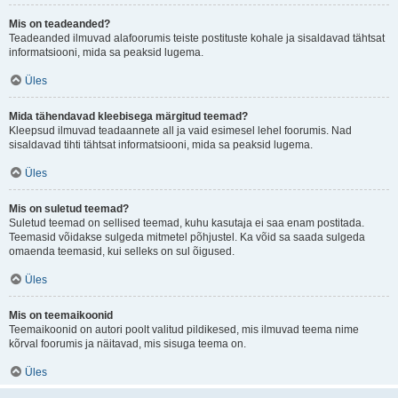
Mis on teadeanded?
Teadeanded ilmuvad alafoorumis teiste postituste kohale ja sisaldavad tähtsat
informatsiooni, mida sa peaksid lugema.
Üles
Mida tähendavad kleebisega märgitud teemad?
Kleepsud ilmuvad teadaannete all ja vaid esimesel lehel foorumis. Nad
sisaldavad tihti tähtsat informatsiooni, mida sa peaksid lugema.
Üles
Mis on suletud teemad?
Suletud teemad on sellised teemad, kuhu kasutaja ei saa enam postitada.
Teemasid võidakse sulgeda mitmetel põhjustel. Ka võid sa saada sulgeda
omaenda teemasid, kui selleks on sul õigused.
Üles
Mis on teemaikoonid
Teemaikoonid on autori poolt valitud pildikesed, mis ilmuvad teema nime
kõrval foorumis ja näitavad, mis sisuga teema on.
Üles