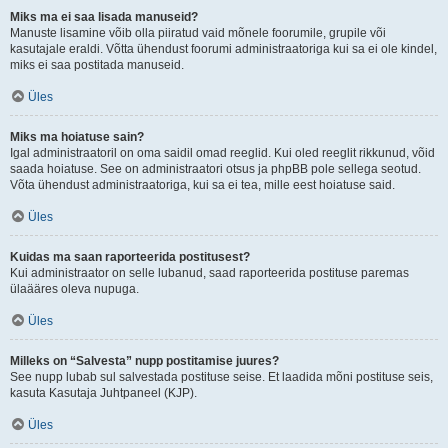
Miks ma ei saa lisada manuseid?
Manuste lisamine võib olla piiratud vaid mõnele foorumile, grupile või
kasutajale eraldi. Võtta ühendust foorumi administraatoriga kui sa ei ole kindel,
miks ei saa postitada manuseid.
Üles
Miks ma hoiatuse sain?
Igal administraatoril on oma saidil omad reeglid. Kui oled reeglit rikkunud, võid
saada hoiatuse. See on administraatori otsus ja phpBB pole sellega seotud.
Võta ühendust administraatoriga, kui sa ei tea, mille eest hoiatuse said.
Üles
Kuidas ma saan raporteerida postitusest?
Kui administraator on selle lubanud, saad raporteerida postituse paremas
ülaääres oleva nupuga.
Üles
Milleks on “Salvesta” nupp postitamise juures?
See nupp lubab sul salvestada postituse seise. Et laadida mõni postituse seis,
kasuta Kasutaja Juhtpaneel (KJP).
Üles