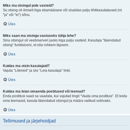
Miks mu otsingul pole vasteid?
Su otsing oli ilmselt liiga ebamäärane või sisaldas palju tihtikasutatavaid (nt.
"ja" või "ei") sõnu.
Üles
Miks saan ma otsingu vastuseks tühja lehe?
Sinu otsingul oli veebiserveri jaoks liiga palju vasteid. Kasutaja “täiendatud
otsing” funktsiooni, et olla rohkem täpsem.
Üles
Kuidas ma otsin kasutajaid?
Vajuta “Liikmed” ja siis “Leia kasutaja” linki.
Üles
Kuidas ma leian omaenda postitused või teemad?
Enda postitusi saad sa vaadata, kui vajutad lingil “Vaata oma postitusi”. Et leida
oma teemasid, kasuta täiendatud otsingut ja määra valikud sobivaks.
Üles
Tellimused ja järjehoidjad