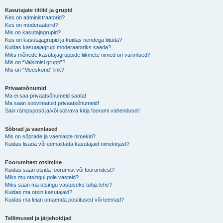
Kasutajate tiitlid ja grupid
Kes on administraatorid?
Kes on moderaatorid?
Mis on kasutajagrupid?
Kus on kasutajagrupid ja kuidas nendega liituda?
Kuidas kasutajagrupi moderaatoriks saada?
Miks mõnede kasutajagruppide liikmete nimed on värvilised?
Mis on “Vaikimisi grupp”?
Mis on “Meeskond” link?
Privaatsõnumid
Ma ei saa privaatsõnumeid saata!
Ma saan soovimatuid privaatsõnumeid!
Sain rämpsposti ja/või solvava kirja foorumi vahendusel!
Sõbrad ja vaenlased
Mis on sõprade ja vaenlaste nimekiri?
Kuidas lisada või eemaldada kasutajaid nimekirjast?
Foorumitest otsimine
Kuidas saan otsida foorumist või foorumitest?
Miks mu otsingul pole vasteid?
Miks saan ma otsingu vastuseks tühja lehe?
Kuidas ma otsin kasutajaid?
Kuidas ma leian omaenda postitused või teemad?
Tellimused ja järjehoidjad