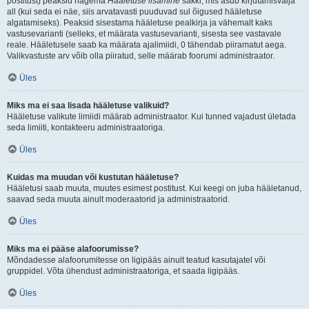
postitust) peaksid nägema
Hääletuse lisamine
sakki, mis asub kirjutamisvälja
all (kui seda ei näe, siis arvatavasti puuduvad sul õigused hääletuse
algatamiseks). Peaksid sisestama hääletuse pealkirja ja vähemalt kaks
vastusevarianti (selleks, et määrata vastusevarianti, sisesta see vastavale
reale. Hääletusele saab ka määrata ajalimiidi, 0 tähendab piiramatut aega.
Valikvastuste arv võib olla piiratud, selle määrab foorumi administraator.
Üles
Miks ma ei saa lisada hääletuse valikuid?
Hääletuse valikute limiidi määrab administraator. Kui tunned vajadust ületada
seda limiiti, kontakteeru administraatoriga.
Üles
Kuidas ma muudan või kustutan hääletuse?
Hääletusi saab muuta, muutes esimest postitust. Kui keegi on juba hääletanud,
saavad seda muuta ainult moderaatorid ja administraatorid.
Üles
Miks ma ei pääse alafoorumisse?
Mõndadesse alafoorumitesse on ligipääs ainult teatud kasutajatel või
gruppidel. Võta ühendust administraatoriga, et saada ligipääs.
Üles