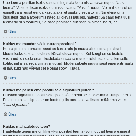
Uue teema postitamiseks kasuta mingis alafoorumis vastavat nuppu "Uus
teema". Vastuse lisamiseks teemasse, vajuta "Vasta" nuppu. Võimalik, et sul on
esmalt vaja registreerida kasutajaks, et saaksid seda toimi. Nimekirja oma
õigustest igas alafoorumis näed all olevas jaluses, näiteks: Sa saad teha uusi
teemasid siin foorumis, Sa saad postitada siin foorumis manuseid, jne.
Üles
Kuidas ma muudan või kustutan postitusi?
Kui sa pole moderaator, saad sa kustutada ja muuta ainult oma postitusi.
Muutmiseks kasuta postituse kõrval olevat nuppu. Kui keegi on su teatele
vastanud, sa seda enam kustutada ei saa ja muutes tuleb teate alla kiri selle
kohta, millal sa seda viimati muutsid. Moderaatorite muutmisest enamasti märki
ei jää, kuid nad võivad selle omal soovil lisada.
Üles
Kuidas ma panen oma postitusele signatuuri juurde?
Et lisada signatuuri postitusele, pead kõigepealt selle sisestama Juhtpaneelis.
Peale seda kui signatuur on loodud, siis postituse valikutes määrama valiku
"Lisa signatuur"
.
Üles
Kuidas ma hääletuse teen?
Hääletuste tegemine on lihte - kui postitad teema (või muudad teema esimest