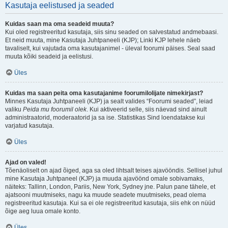
Kasutaja eelistused ja seaded
Kuidas saan ma oma seadeid muuta?
Kui oled registreeritud kasutaja, siis sinu seaded on salvestatud andmebaasi.
Et neid muuta, mine Kasutaja Juhtpaneeli (KJP); Linki KJP lehele näeb
tavaliselt, kui vajutada oma kasutajanimel - üleval foorumi päises. Seal saad
muuta kõiki seadeid ja eelistusi.
Üles
Kuidas ma saan peita oma kasutajanime foorumilolijate nimekirjast?
Minnes Kasutaja Juhtpaneeli (KJP) ja sealt valides “Foorumi seaded”, leiad
valiku
Peida mu foorumil olek
. Kui aktiveerid selle, siis näevad sind ainult
administraatorid, moderaatorid ja sa ise. Statistikas Sind loendatakse kui
varjatud kasutaja.
Üles
Ajad on valed!
Tõenäoliselt on ajad õiged, aga sa oled lihtsalt teises ajavööndis. Sellisel juhul
mine Kasutaja Juhtpaneel (KJP) ja muuda ajavöönd omale sobivamaks,
näiteks: Tallinn, London, Pariis, New York, Sydney jne. Palun pane tähele, et
ajatsooni muutmiseks, nagu ka muude seadete muutmiseks, pead olema
registreeritud kasutaja. Kui sa ei ole registreeritud kasutaja, siis ehk on nüüd
õige aeg luua omale konto.
Üles