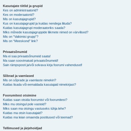
Kasutajate tiitlid ja grupid
Kes on administraatorid?
Kes on moderaatorid?
Mis on kasutajagrupid?
Kus on kasutajagrupid ja kuidas nendega liituda?
Kuidas kasutajagrupi moderaatoriks saada?
Miks mõnede kasutajagruppide liikmete nimed on värvilised?
Mis on “Vaikimisi grupp”?
Mis on “Meeskond” link?
Privaatsõnumid
Ma ei saa privaatsõnumeid saata!
Ma saan soovimatuid privaatsõnumeid!
Sain rämpsposti ja/või solvava kirja foorumi vahendusel!
Sõbrad ja vaenlased
Mis on sõprade ja vaenlaste nimekiri?
Kuidas lisada või eemaldada kasutajaid nimekirjast?
Foorumitest otsimine
Kuidas saan otsida foorumist või foorumitest?
Miks mu otsingul pole vasteid?
Miks saan ma otsingu vastuseks tühja lehe?
Kuidas ma otsin kasutajaid?
Kuidas ma leian omaenda postitused või teemad?
Tellimused ja järjehoidjad