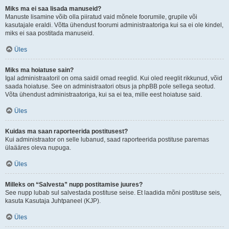
Miks ma ei saa lisada manuseid?
Manuste lisamine võib olla piiratud vaid mõnele foorumile, grupile või
kasutajale eraldi. Võtta ühendust foorumi administraatoriga kui sa ei ole kindel,
miks ei saa postitada manuseid.
Üles
Miks ma hoiatuse sain?
Igal administraatoril on oma saidil omad reeglid. Kui oled reeglit rikkunud, võid
saada hoiatuse. See on administraatori otsus ja phpBB pole sellega seotud.
Võta ühendust administraatoriga, kui sa ei tea, mille eest hoiatuse said.
Üles
Kuidas ma saan raporteerida postitusest?
Kui administraator on selle lubanud, saad raporteerida postituse paremas
ülaääres oleva nupuga.
Üles
Milleks on “Salvesta” nupp postitamise juures?
See nupp lubab sul salvestada postituse seise. Et laadida mõni postituse seis,
kasuta Kasutaja Juhtpaneel (KJP).
Üles