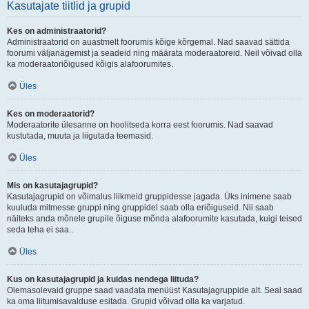
Kasutajate tiitlid ja grupid
Kes on administraatorid?
Administraatorid on auastmelt foorumis kõige kõrgemal. Nad saavad sättida
foorumi väljanägemist ja seadeid ning määrata moderaatoreid. Neil võivad olla
ka moderaatoriõigused kõigis alafoorumites.
Üles
Kes on moderaatorid?
Moderaatorite ülesanne on hoolitseda korra eest foorumis. Nad saavad
kustutada, muuta ja liigutada teemasid.
Üles
Mis on kasutajagrupid?
Kasutajagrupid on võimalus liikmeid gruppidesse jagada. Üks inimene saab
kuuluda mitmesse gruppi ning gruppidel saab olla eriõiguseid. Nii saab
näiteks anda mõnele grupile õiguse mõnda alafoorumite kasutada, kuigi teised
seda teha ei saa..
Üles
Kus on kasutajagrupid ja kuidas nendega liituda?
Olemasolevaid gruppe saad vaadata menüüst Kasutajagruppide alt. Seal saad
ka oma liitumisavalduse esitada. Grupid võivad olla ka varjatud.