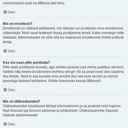
vormindamist saab ka BBkood abil teha.
Üles
Mis on emotikoni?
Emotikonid on väiksed pildikesed, mis aitavad sul postituses oma emotsioone
väljendada. Neid saad teatesse lisada postitamise lehelt. Katsu nendega mitte
liialdada. Administraator on võib-olla ka määranud emotikonide limiidi potituse
kohta.
Üles
Kas ma saan pilte postitada?
Pilte saab postitusse kuvada, aga selleks peavad nad olema avalikus serveris,
näiteks http://www.sinudomeen.ee/minu-pilt.gif. või sa pead need üles laadima
siia lehele. Neid ei saa kuvada oma arvutist (kui see pole server) ja samuti
parooliga kaitstud kohtadest. Piltide lisamiseks kasuta BBkood'i.
Üles
Mis on üldteadaanded?
Üldteadaanded sisaldavad tähtsat informatsiooni ja sa peaksid neid lugema.
Nad ilmuvad iga foorumi päisesse ja juhtpaneeli. Üldteadaannete õigused
määrab administraator.
Üles