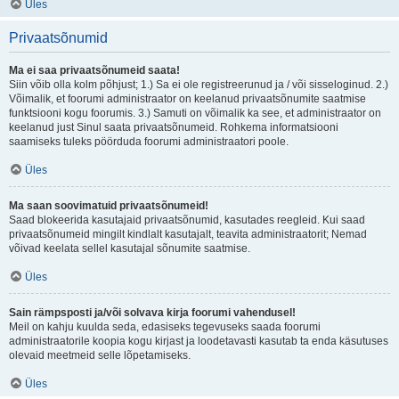
Üles
Privaatsõnumid
Ma ei saa privaatsõnumeid saata!
Siin võib olla kolm põhjust; 1.) Sa ei ole registreerunud ja / või sisseloginud. 2.)
Võimalik, et foorumi administraator on keelanud privaatsõnumite saatmise
funktsiooni kogu foorumis. 3.) Samuti on võimalik ka see, et administraator on
keelanud just Sinul saata privaatsõnumeid. Rohkema informatsiooni
saamiseks tuleks pöörduda foorumi administraatori poole.
Üles
Ma saan soovimatuid privaatsõnumeid!
Saad blokeerida kasutajaid privaatsõnumid, kasutades reegleid. Kui saad
privaatsõnumeid mingilt kindlalt kasutajalt, teavita administraatorit; Nemad
võivad keelata sellel kasutajal sõnumite saatmise.
Üles
Sain rämpsposti ja/või solvava kirja foorumi vahendusel!
Meil on kahju kuulda seda, edasiseks tegevuseks saada foorumi
administraatorile koopia kogu kirjast ja loodetavasti kasutab ta enda käsutuses
olevaid meetmeid selle lõpetamiseks.
Üles