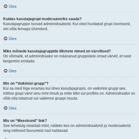
Üles
Kuidas kasutajagrupi moderaatoriks saada?
Kasutajagruppe loovad administraatorid. Kui oled huvitatud grupi loomisest,
siis võta temaga ühendust.
Üles
Miks mõnede kasutajagruppide liikmete nimed on värvilised?
On võimalik, et administraator on määranud gruppidele omad värvid, et neid
kergemini eristada.
Üles
Mis on “Vaikimisi grupp”?
Kui sa oled liige enamas kui ühes kasutajagrupis, on vaikimisi grupp see,
millise grupi värvi sinu nimi ilmub ja mille tiitel sul profiilis on. Administraator on
võib-olla lubanud sul vaikimisi gruppi muuta.
Üles
Mis on “Meeskond” link?
See lehekülg sisaldab infot, näiteks kes on administraatorid ja moderaatorid
ning milliseid foorumeid nad haldavad.