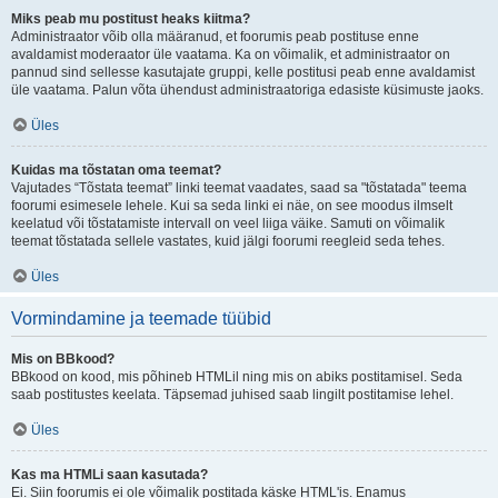
Miks peab mu postitust heaks kiitma?
Administraator võib olla määranud, et foorumis peab postituse enne
avaldamist moderaator üle vaatama. Ka on võimalik, et administraator on
pannud sind sellesse kasutajate gruppi, kelle postitusi peab enne avaldamist
üle vaatama. Palun võta ühendust administraatoriga edasiste küsimuste jaoks.
Üles
Kuidas ma tõstatan oma teemat?
Vajutades “Tõstata teemat” linki teemat vaadates, saad sa "tõstatada" teema
foorumi esimesele lehele. Kui sa seda linki ei näe, on see moodus ilmselt
keelatud või tõstatamiste intervall on veel liiga väike. Samuti on võimalik
teemat tõstatada sellele vastates, kuid jälgi foorumi reegleid seda tehes.
Üles
Vormindamine ja teemade tüübid
Mis on BBkood?
BBkood on kood, mis põhineb HTMLil ning mis on abiks postitamisel. Seda
saab postitustes keelata. Täpsemad juhised saab lingilt postitamise lehel.
Üles
Kas ma HTMLi saan kasutada?
Ei. Siin foorumis ei ole võimalik postitada käske HTML'is. Enamus