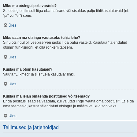
Miks mu otsingul pole vasteid?
Su otsing oli ilmselt liiga ebamäärane või sisaldas palju tihtikasutatavaid (nt.
"ja" või "ei") sõnu.
Üles
Miks saan ma otsingu vastuseks tühja lehe?
Sinu otsingul oli veebiserveri jaoks liiga palju vasteid. Kasutaja “täiendatud
otsing” funktsiooni, et olla rohkem täpsem.
Üles
Kuidas ma otsin kasutajaid?
Vajuta “Liikmed” ja siis “Leia kasutaja” linki.
Üles
Kuidas ma leian omaenda postitused või teemad?
Enda postitusi saad sa vaadata, kui vajutad lingil “Vaata oma postitusi”. Et leida
oma teemasid, kasuta täiendatud otsingut ja määra valikud sobivaks.
Üles
Tellimused ja järjehoidjad