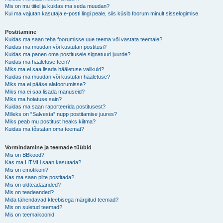
Mis on mu tiitel ja kuidas ma seda muudan?
Kui ma vajutan kasutaja e-posti lingi peale, siis küsib foorum minult sisselogimise.
Postitamine
Kuidas ma saan teha foorumisse uue teema või vastata teemale?
Kuidas ma muudan või kustutan postitusi?
Kuidas ma panen oma postitusele signatuuri juurde?
Kuidas ma hääletuse teen?
Miks ma ei saa lisada hääletuse valikuid?
Kuidas ma muudan või kustutan hääletuse?
Miks ma ei pääse alafoorumisse?
Miks ma ei saa lisada manuseid?
Miks ma hoiatuse sain?
Kuidas ma saan raporteerida postitusest?
Milleks on “Salvesta” nupp postitamise juures?
Miks peab mu postitust heaks kiitma?
Kuidas ma tõstatan oma teemat?
Vormindamine ja teemade tüübid
Mis on BBkood?
Kas ma HTMLi saan kasutada?
Mis on emotikoni?
Kas ma saan pilte postitada?
Mis on üldteadaanded?
Mis on teadeanded?
Mida tähendavad kleebisega märgitud teemad?
Mis on suletud teemad?
Mis on teemaikoonid