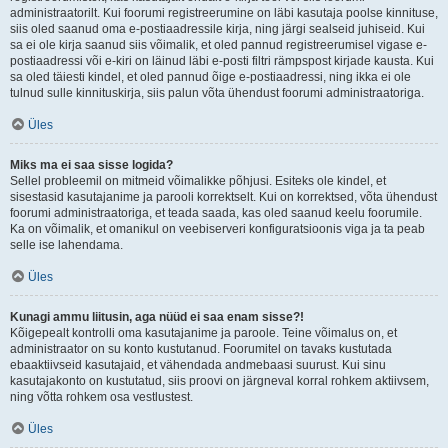
administraatorilt. Kui foorumi registreerumine on läbi kasutaja poolse kinnituse,
siis oled saanud oma e-postiaadressile kirja, ning järgi sealseid juhiseid. Kui
sa ei ole kirja saanud siis võimalik, et oled pannud registreerumisel vigase e-
postiaadressi või e-kiri on läinud läbi e-posti filtri rämpspost kirjade kausta. Kui
sa oled täiesti kindel, et oled pannud õige e-postiaadressi, ning ikka ei ole
tulnud sulle kinnituskirja, siis palun võta ühendust foorumi administraatoriga.
Üles
Miks ma ei saa sisse logida?
Sellel probleemil on mitmeid võimalikke põhjusi. Esiteks ole kindel, et
sisestasid kasutajanime ja parooli korrektselt. Kui on korrektsed, võta ühendust
foorumi administraatoriga, et teada saada, kas oled saanud keelu foorumile.
Ka on võimalik, et omanikul on veebiserveri konfiguratsioonis viga ja ta peab
selle ise lahendama.
Üles
Kunagi ammu liitusin, aga nüüd ei saa enam sisse?!
Kõigepealt kontrolli oma kasutajanime ja paroole. Teine võimalus on, et
administraator on su konto kustutanud. Foorumitel on tavaks kustutada
ebaaktiivseid kasutajaid, et vähendada andmebaasi suurust. Kui sinu
kasutajakonto on kustutatud, siis proovi on järgneval korral rohkem aktiivsem,
ning võtta rohkem osa vestlustest.
Üles