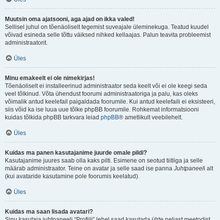
Muutsin oma ajatsooni, aga ajad on ikka valed!
Sellisel juhul on tõenäoliselt tegemist suveajale üleminekuga. Teatud kuudel
võivad esineda selle tõttu väiksed nihked kellaajas. Palun teavita probleemist
administraatorit.
Üles
Minu emakeelt ei ole nimekirjas!
Tõenäoliselt ei installeerinud administraator seda keelt või ei ole keegi seda
veel tõlkinud. Võta ühendust foorumi administraatoriga ja palu, kas oleks
võimalik antud keelefail paigaldada foorumile. Kui antud keelefaili ei eksisteeri,
siis võid ka ise luua uue tõlke phpBB foorumile. Rohkemat informatsiooni
kuidas tõlkida phpBB tarkvara leiad
phpBB
® ametlikult veebilehelt.
Üles
Kuidas ma panen kasutajanime juurde omale pildi?
Kasutajanime juures saab olla kaks pilti. Esimene on seotud tiitliga ja selle
määrab administraator. Teine on avatar ja selle saad ise panna
Juhtpaneel
i alt
(kui avataride kasutamine pole foorumis keelatud).
Üles
Kuidas ma saan lisada avatari?
Sinu kasutaja juhtpaneeli “Profiili” lehel saad kasutada ühte neljast meetodist,