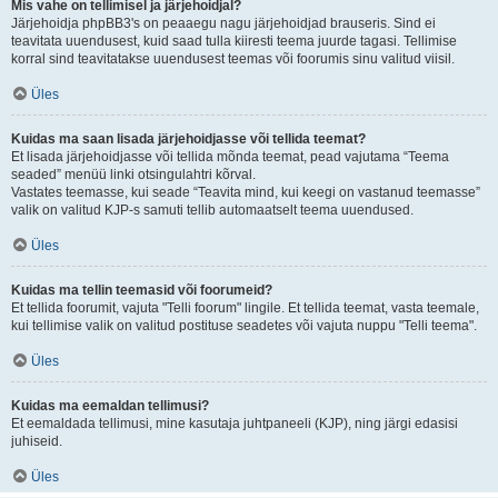
Mis vahe on tellimisel ja järjehoidjal?
Järjehoidja phpBB3's on peaaegu nagu järjehoidjad brauseris. Sind ei
teavitata uuendusest, kuid saad tulla kiiresti teema juurde tagasi. Tellimise
korral sind teavitatakse uuendusest teemas või foorumis sinu valitud viisil.
Üles
Kuidas ma saan lisada järjehoidjasse või tellida teemat?
Et lisada järjehoidjasse või tellida mõnda teemat, pead vajutama “Teema
seaded” menüü linki otsingulahtri kõrval.
Vastates teemasse, kui seade “Teavita mind, kui keegi on vastanud teemasse”
valik on valitud KJP-s samuti tellib automaatselt teema uuendused.
Üles
Kuidas ma tellin teemasid või foorumeid?
Et tellida foorumit, vajuta "Telli foorum" lingile. Et tellida teemat, vasta teemale,
kui tellimise valik on valitud postituse seadetes või vajuta nuppu "Telli teema".
Üles
Kuidas ma eemaldan tellimusi?
Et eemaldada tellimusi, mine kasutaja juhtpaneeli (KJP), ning järgi edasisi
juhiseid.
Üles