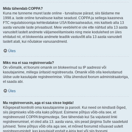
Mida tähendab COPPA?
Kuna me tunneme muret laste online - turvalisuse pärast, siis täidame me
1998.a. laste online turvalisuse kaitse seadust. COPPA ja sellega kaasneva
FTC regulatsiooniga kehtestatakse USA föderaalseadus, mis kaitseb alla 13
aasta vanuste laste privaatsust. Meie veebileht ei ole ette nähtud alla 13 aasta
vanustelt lastelt andmete väljameelitamiseks ning meie kodulehed on üles
ehitatud nii, et blokeerida andmete teadlik vastuvõtt alla 13 aasta vanustelt
lastelt alati, kui nõutakse vanusandmeid.
Üles
Miks ma ei saa registreeruda?
On võimalik, et foorumi omanik on blokeerinud su IP aadressi või
kasutajanime, millega üritasid registreeruda. Omanik võib olla keelustanud
üldse uute kasutajate registreerimise. Võta ühendust foorum administraatoriga,
et saada abi.
Üles
Ma registreerusin, aga ei saa sisse logida!
Kõigepealt kontrolli oma kasutajanime ja parooli. Kui need on kindlasti õiged,
siis järgmiseks võib-olla kaks põhjust. Esimene põhjus võib-olla see, et
registreerusid COPPA tingimustega. See tähendab kui Sa vajutasid linki
registreerumisel, et oled alla 13. aasta vana, siis pead järgima Sulle saadetuid
juhiseid. Teine põhjus võib olla aga see, et mõned foorumid nõuavad uutelt
registreerumistelt, kas kasutajalt endalt e-kirja teel või siis foorumi