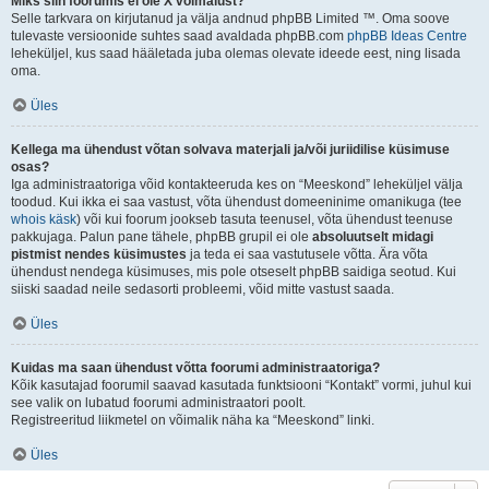
Miks siin foorumis ei ole X võimalust?
Selle tarkvara on kirjutanud ja välja andnud phpBB Limited ™. Oma soove
tulevaste versioonide suhtes saad avaldada phpBB.com
phpBB Ideas Centre
leheküljel, kus saad hääletada juba olemas olevate ideede eest, ning lisada
oma.
Üles
Kellega ma ühendust võtan solvava materjali ja/või juriidilise küsimuse
osas?
Iga administraatoriga võid kontakteeruda kes on “Meeskond” leheküljel välja
toodud. Kui ikka ei saa vastust, võta ühendust domeeninime omanikuga (tee
whois käsk
) või kui foorum jookseb tasuta teenusel, võta ühendust teenuse
pakkujaga. Palun pane tähele, phpBB grupil ei ole
absoluutselt midagi
pistmist nendes küsimustes
ja teda ei saa vastutusele võtta. Ära võta
ühendust nendega küsimuses, mis pole otseselt phpBB saidiga seotud. Kui
siiski saadad neile sedasorti probleemi, võid mitte vastust saada.
Üles
Kuidas ma saan ühendust võtta foorumi administraatoriga?
Kõik kasutajad foorumil saavad kasutada funktsiooni “Kontakt” vormi, juhul kui
see valik on lubatud foorumi administraatori poolt.
Registreeritud liikmetel on võimalik näha ka “Meeskond” linki.
Üles