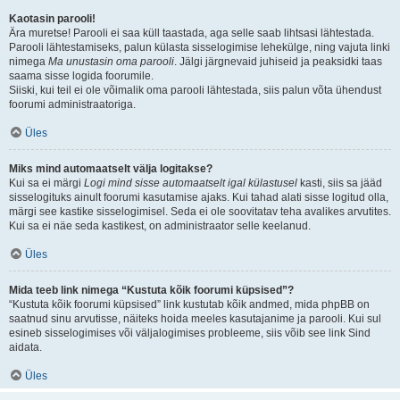
Kaotasin parooli!
Ära muretse! Parooli ei saa küll taastada, aga selle saab lihtsasi lähtestada.
Parooli lähtestamiseks, palun külasta sisselogimise lehekülge, ning vajuta linki
nimega
Ma unustasin oma parooli
. Jälgi järgnevaid juhiseid ja peaksidki taas
saama sisse logida foorumile.
Siiski, kui teil ei ole võimalik oma parooli lähtestada, siis palun võta ühendust
foorumi administraatoriga.
Üles
Miks mind automaatselt välja logitakse?
Kui sa ei märgi
Logi mind sisse automaatselt igal külastusel
kasti, siis sa jääd
sisselogituks ainult foorumi kasutamise ajaks. Kui tahad alati sisse logitud olla,
märgi see kastike sisselogimisel. Seda ei ole soovitatav teha avalikes arvutites.
Kui sa ei näe seda kastikest, on administraator selle keelanud.
Üles
Mida teeb link nimega “Kustuta kõik foorumi küpsised”?
“Kustuta kõik foorumi küpsised” link kustutab kõik andmed, mida phpBB on
saatnud sinu arvutisse, näiteks hoida meeles kasutajanime ja parooli. Kui sul
esineb sisselogimises või väljalogimises probleeme, siis võib see link Sind
aidata.
Üles