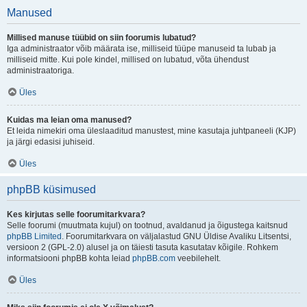
Manused
Millised manuse tüübid on siin foorumis lubatud?
Iga administraator võib määrata ise, milliseid tüüpe manuseid ta lubab ja
milliseid mitte. Kui pole kindel, millised on lubatud, võta ühendust
administraatoriga.
Üles
Kuidas ma leian oma manused?
Et leida nimekiri oma üleslaaditud manustest, mine kasutaja juhtpaneeli (KJP)
ja järgi edasisi juhiseid.
Üles
phpBB küsimused
Kes kirjutas selle foorumitarkvara?
Selle foorumi (muutmata kujul) on tootnud, avaldanud ja õigustega kaitsnud
phpBB Limited
. Foorumitarkvara on väljalastud GNU Üldise Avaliku Litsentsi,
versioon 2 (GPL-2.0) alusel ja on täiesti tasuta kasutatav kõigile. Rohkem
informatsiooni phpBB kohta leiad
phpBB.com
veebilehelt.
Üles