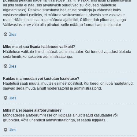
postitust) peaksid nägema
Hääletuse lisamine
sakki, mis asub kirjutamisvälja
all (kui seda ei näe, siis arvatavasti puuduvad sul õigused hääletuse
algatamiseks). Peaksid sisestama hääletuse pealkirja ja vähemalt kaks
vastusevarianti (selleks, et määrata vastusevarianti, sisesta see vastavale
reale. Hääletusele saab ka määrata ajalimiidi, 0 tähendab piiramatut aega.
Valikvastuste arv võib olla piiratud, selle määrab foorumi administraator.
Üles
Miks ma ei saa lisada hääletuse valikuid?
Hääletuse valikute limiidi määrab administraator. Kui tunned vajadust ületada
seda limiiti, kontakteeru administraatoriga.
Üles
Kuidas ma muudan või kustutan hääletuse?
Hääletusi saab muuta, muutes esimest postitust. Kui keegi on juba hääletanud,
saavad seda muuta ainult moderaatorid ja administraatorid.
Üles
Miks ma ei pääse alafoorumisse?
Mõndadesse alafoorumitesse on ligipääs ainult teatud kasutajatel või
gruppidel. Võta ühendust administraatoriga, et saada ligipääs.
Üles