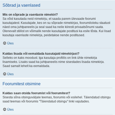
Sõbrad ja vaenlased
Mis on sõprade ja vaenlaste nimekiri?
Sa võid kasutada neid nimekirju, et saada parem ülevaade foorumi
kasutajatest. Kasutajate, kes on su sõprade nimekirjas, foorumiloleku staatust
näed oma juhtpaneelis ja seal saad ka neile kiiresti privaatsõnumi saata.
Olenevalt stiilist on võimalik nende kasutajate postitusi ka esile tõsta. Kui lisad
kasutaja vaenlaste nimekirja, peidetakse nende postitused.
Üles
Kuidas lisada või eemaldada kasutajaid nimekirjast?
Selleks on kaks moodust. Iga kasutaja profiilis on link ühte nimekirja
lisamiseks. Lisaks saad ka juhtpaneelis nime sisestades lisada nimekirja.
Saad samalt lehelt ka eemaldada.
Üles
Foorumitest otsimine
Kuidas saan otsida foorumist või foorumitest?
Sisesta sõna otsinguväljale teemas, foorumis või esilehel. Täiendatud otsingu
saad teemas või foorumis "Täiendatud otsingu" linki vajutades.
Üles