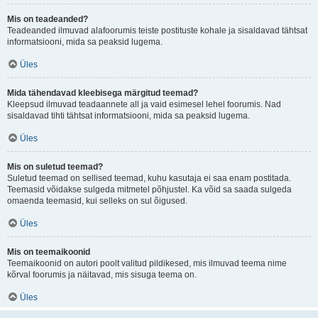
Mis on teadeanded?
Teadeanded ilmuvad alafoorumis teiste postituste kohale ja sisaldavad tähtsat
informatsiooni, mida sa peaksid lugema.
Üles
Mida tähendavad kleebisega märgitud teemad?
Kleepsud ilmuvad teadaannete all ja vaid esimesel lehel foorumis. Nad
sisaldavad tihti tähtsat informatsiooni, mida sa peaksid lugema.
Üles
Mis on suletud teemad?
Suletud teemad on sellised teemad, kuhu kasutaja ei saa enam postitada.
Teemasid võidakse sulgeda mitmetel põhjustel. Ka võid sa saada sulgeda
omaenda teemasid, kui selleks on sul õigused.
Üles
Mis on teemaikoonid
Teemaikoonid on autori poolt valitud pildikesed, mis ilmuvad teema nime
kõrval foorumis ja näitavad, mis sisuga teema on.
Üles