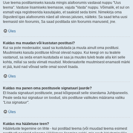
Uue teema postitamiseks kasuta mingis alafoorumis vastavat nuppu "Uus
teema". Vastuse lisamiseks teemasse, vajuta "Vasta" nuppu. Võimalik, et sul on
esmalt vaja registreerida kasutajaks, et saaksid seda toimi. Nimekirja oma
õigustest igas alafoorumis näed all olevas jaluses, näiteks: Sa saad teha uusi
teemasid siin foorumis, Sa saad postitada siin foorumis manuseid, jne.
Üles
Kuidas ma muudan või kustutan postitusi?
Kui sa pole moderaator, saad sa kustutada ja muuta ainult oma postitusi.
Muutmiseks kasuta postituse kõrval olevat nuppu. Kui keegi on su teatele
vastanud, sa seda enam kustutada ei saa ja muutes tuleb teate alla kiri selle
kohta, millal sa seda viimati muutsid. Moderaatorite muutmisest enamasti märki
ei jää, kuid nad võivad selle omal soovil lisada.
Üles
Kuidas ma panen oma postitusele signatuuri juurde?
Et lisada signatuuri postitusele, pead kõigepealt selle sisestama Juhtpaneelis.
Peale seda kui signatuur on loodud, siis postituse valikutes määrama valiku
"Lisa signatuur"
.
Üles
Kuidas ma hääletuse teen?
Hääletuste tegemine on lihte - kui postitad teema (või muudad teema esimest