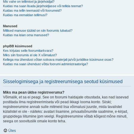
Mis vahe on tellimisel ja järjehoidjal?
Kuidas ma saan lisada järjehoidjasse või tellida teemat?
Kuidas ma tellin teemasid või foorumeid?
Kuidas ma eemaldan tellimusi?
Manused
Millised manuse tüübid on siin foorumis lubatud?
Kuidas ma leian oma manused?
phpBB küsimused
Kes kirjutas selle foorumitarkvara?
Miks siin foorumis ei ole X võimalust?
Kellega ma ühendust võtan solvava materjali ja/või juriidilise küsimuse osas?
Kuidas ma saan ühendust võtta foorumi administraatoriga?
Sisselogimisega ja registreerumisega seotud küsimused
Miks ma pean üldse registreeruma?
Võimalik, et sa ei peagi. See on foorumi haldajate otsustada, kas nad lasevad
postitada ilma registreerimiseta või pead ikkagi looma konto. Siiski;
registreerumine annab sulle mitmeid lisa võimalusi juurde, mida tavalistel
külalistel ei ole - näiteks: avatari lisamine, privaatsõnumite saatmine, e-kirjad,
gruppidega liitumine jpm veelgi. Registreerumine võtab kõigest mõne minuti,
seega on soovituslik omale konto teha.
Üles