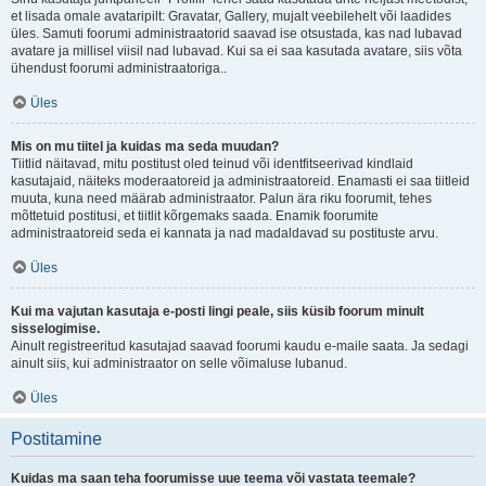
et lisada omale avataripilt: Gravatar, Gallery, mujalt veebilehelt või laadides
üles. Samuti foorumi administraatorid saavad ise otsustada, kas nad lubavad
avatare ja millisel viisil nad lubavad. Kui sa ei saa kasutada avatare, siis võta
ühendust foorumi administraatoriga..
Üles
Mis on mu tiitel ja kuidas ma seda muudan?
Tiitlid näitavad, mitu postitust oled teinud või identfitseerivad kindlaid
kasutajaid, näiteks moderaatoreid ja administraatoreid. Enamasti ei saa tiitleid
muuta, kuna need määrab administraator. Palun ära riku foorumit, tehes
mõttetuid postitusi, et tiitlit kõrgemaks saada. Enamik foorumite
administraatoreid seda ei kannata ja nad madaldavad su postituste arvu.
Üles
Kui ma vajutan kasutaja e-posti lingi peale, siis küsib foorum minult
sisselogimise.
Ainult registreeritud kasutajad saavad foorumi kaudu e-maile saata. Ja sedagi
ainult siis, kui administraator on selle võimaluse lubanud.
Üles
Postitamine
Kuidas ma saan teha foorumisse uue teema või vastata teemale?