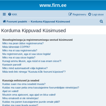
www.firn.ee
KKK
Registreeru
Logi sisse
O
Foorumi pealeht
Korduma Kippuvad Küsimused
t
Korduma Kippuvad Küsimused
s
i
Sisselogimisega ja registreerumisega seotud küsimused
Miks ma pean üldse registreeruma?
Mida tähendab COPPA?
Miks ma ei saa registreeruda?
Ma registreerusin, aga ei saa sisse logida!
Miks ma ei saa sisse logida?
Kunagi ammu liitusin, aga nüüd ei saa enam sisse?!
Kaotasin parooli!
Miks mind automaatselt välja logitakse?
Mida teeb link nimega “Kustuta kõik foorumi küpsised”?
Kasutaja eelistused ja seaded
Kuidas saan ma oma seadeid muuta?
Kuidas ma saan peita oma kasutajanime foorumilolijate nimekirjast?
Ajad on valed!
Muutsin oma ajatsooni, aga ajad on ikka valed!
Minu emakeelt ei ole nimekirjas!
Kuidas ma panen kasutajanime juurde omale pildi?
Kuidas ma saan lisada avatari?