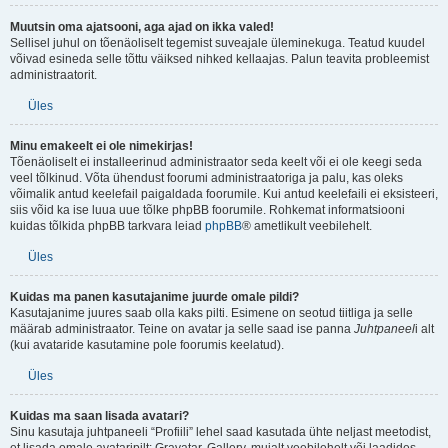
Muutsin oma ajatsooni, aga ajad on ikka valed!
Sellisel juhul on tõenäoliselt tegemist suveajale üleminekuga. Teatud kuudel
võivad esineda selle tõttu väiksed nihked kellaajas. Palun teavita probleemist
administraatorit.
Üles
Minu emakeelt ei ole nimekirjas!
Tõenäoliselt ei installeerinud administraator seda keelt või ei ole keegi seda
veel tõlkinud. Võta ühendust foorumi administraatoriga ja palu, kas oleks
võimalik antud keelefail paigaldada foorumile. Kui antud keelefaili ei eksisteeri,
siis võid ka ise luua uue tõlke phpBB foorumile. Rohkemat informatsiooni
kuidas tõlkida phpBB tarkvara leiad
phpBB
® ametlikult veebilehelt.
Üles
Kuidas ma panen kasutajanime juurde omale pildi?
Kasutajanime juures saab olla kaks pilti. Esimene on seotud tiitliga ja selle
määrab administraator. Teine on avatar ja selle saad ise panna
Juhtpaneel
i alt
(kui avataride kasutamine pole foorumis keelatud).
Üles
Kuidas ma saan lisada avatari?
Sinu kasutaja juhtpaneeli “Profiili” lehel saad kasutada ühte neljast meetodist,