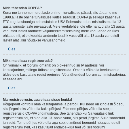
Mida tähendab COPPA?
Kuna me tunneme muret laste online - turvalisuse pärast, siis täidame me
1998.a. laste online turvalisuse kaitse seadust. COPPA ja sellega kaasneva
FTC regulatsiooniga kehtestatakse USA föderaalseadus, mis kaitseb alla 13
aasta vanuste laste privaatsust. Meie veebileht ei ole ette nähtud alla 13 aasta
vanustelt lastelt andmete väljameelitamiseks ning meie kodulehed on üles
ehitatud nii, et blokeerida andmete teadlik vastuvõtt alla 13 aasta vanustelt
lastelt alati, kui nõutakse vanusandmeid.
Üles
Miks ma ei saa registreeruda?
On võimalik, et foorumi omanik on blokeerinud su IP aadressi või
kasutajanime, millega üritasid registreeruda. Omanik võib olla keelustanud
üldse uute kasutajate registreerimise. Võta ühendust foorum administraatoriga,
et saada abi.
Üles
Ma registreerusin, aga ei saa sisse logida!
Kõigepealt kontrolli oma kasutajanime ja parooli. Kui need on kindlasti õiged,
siis järgmiseks võib-olla kaks põhjust. Esimene põhjus võib-olla see, et
registreerusid COPPA tingimustega. See tähendab kui Sa vajutasid linki
registreerumisel, et oled alla 13. aasta vana, siis pead järgima Sulle saadetuid
juhiseid. Teine põhjus võib olla aga see, et mõned foorumid nõuavad uutelt
registreerumistelt, kas kasutajalt endalt e-kirja teel või siis foorumi