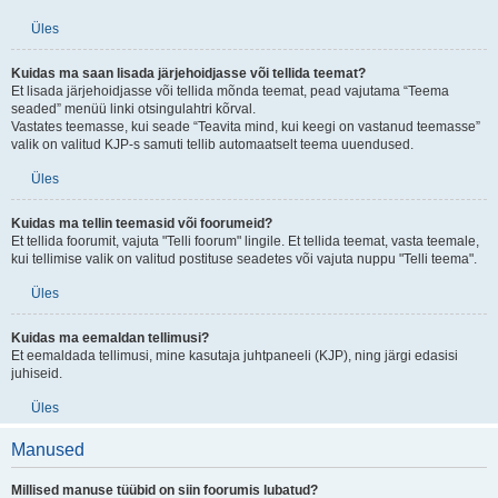
Üles
Kuidas ma saan lisada järjehoidjasse või tellida teemat?
Et lisada järjehoidjasse või tellida mõnda teemat, pead vajutama “Teema
seaded” menüü linki otsingulahtri kõrval.
Vastates teemasse, kui seade “Teavita mind, kui keegi on vastanud teemasse”
valik on valitud KJP-s samuti tellib automaatselt teema uuendused.
Üles
Kuidas ma tellin teemasid või foorumeid?
Et tellida foorumit, vajuta "Telli foorum" lingile. Et tellida teemat, vasta teemale,
kui tellimise valik on valitud postituse seadetes või vajuta nuppu "Telli teema".
Üles
Kuidas ma eemaldan tellimusi?
Et eemaldada tellimusi, mine kasutaja juhtpaneeli (KJP), ning järgi edasisi
juhiseid.
Üles
Manused
Millised manuse tüübid on siin foorumis lubatud?