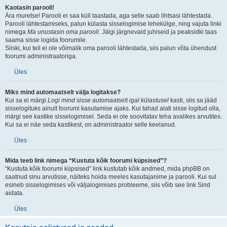
Kaotasin parooli!
Ära muretse! Parooli ei saa küll taastada, aga selle saab lihtsasi lähtestada.
Parooli lähtestamiseks, palun külasta sisselogimise lehekülge, ning vajuta linki
nimega
Ma unustasin oma parooli
. Jälgi järgnevaid juhiseid ja peaksidki taas
saama sisse logida foorumile.
Siiski, kui teil ei ole võimalik oma parooli lähtestada, siis palun võta ühendust
foorumi administraatoriga.
Üles
Miks mind automaatselt välja logitakse?
Kui sa ei märgi
Logi mind sisse automaatselt igal külastusel
kasti, siis sa jääd
sisselogituks ainult foorumi kasutamise ajaks. Kui tahad alati sisse logitud olla,
märgi see kastike sisselogimisel. Seda ei ole soovitatav teha avalikes arvutites.
Kui sa ei näe seda kastikest, on administraator selle keelanud.
Üles
Mida teeb link nimega “Kustuta kõik foorumi küpsised”?
“Kustuta kõik foorumi küpsised” link kustutab kõik andmed, mida phpBB on
saatnud sinu arvutisse, näiteks hoida meeles kasutajanime ja parooli. Kui sul
esineb sisselogimises või väljalogimises probleeme, siis võib see link Sind
aidata.
Üles