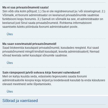
Ma ei saa privaatsõnumeid saata!
Siin võib olla kolm põhjust; 1.) Sa ei ole registreerunud ja / või sisseloginud. 2.)
Võimalik, et foorumi administraator on keelanud privaatsõnumite saatmise
funktsiooni kogu foorumis. 3.) Samuti on võimalik ka see, et administraator on
keelanud just Sinul saata privaatsõnumeid. Rohkema informatsiooni
saamiseks tuleks pöörduda foorumi administraatori poole.
Üles
Ma saan soovimatuid privaatsõnumeid!
Saad blokeerida kasutajaid privaatsõnumid, kasutades reegleid. Kui saad
privaatsõnumeid mingilt kindlalt kasutajalt, teavita administraatorit; Nemad
võivad keelata sellel kasutajal sõnumite saatmise.
Üles
Sain rämpsposti ja/või solvava kirja foorumi vahendusel!
Meil on kahju kuulda seda, edasiseks tegevuseks saada foorumi
administraatorile koopia kogu kirjast ja loodetavasti kasutab ta enda käsutuses
olevaid meetmeid selle lõpetamiseks.
Üles
Sõbrad ja vaenlased