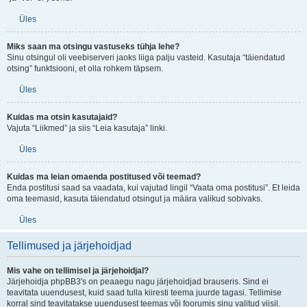
Üles
Miks saan ma otsingu vastuseks tühja lehe?
Sinu otsingul oli veebiserveri jaoks liiga palju vasteid. Kasutaja “täiendatud
otsing” funktsiooni, et olla rohkem täpsem.
Üles
Kuidas ma otsin kasutajaid?
Vajuta “Liikmed” ja siis “Leia kasutaja” linki.
Üles
Kuidas ma leian omaenda postitused või teemad?
Enda postitusi saad sa vaadata, kui vajutad lingil “Vaata oma postitusi”. Et leida
oma teemasid, kasuta täiendatud otsingut ja määra valikud sobivaks.
Üles
Tellimused ja järjehoidjad
Mis vahe on tellimisel ja järjehoidjal?
Järjehoidja phpBB3's on peaaegu nagu järjehoidjad brauseris. Sind ei
teavitata uuendusest, kuid saad tulla kiiresti teema juurde tagasi. Tellimise
korral sind teavitatakse uuendusest teemas või foorumis sinu valitud viisil.