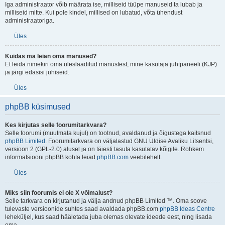
Iga administraator võib määrata ise, milliseid tüüpe manuseid ta lubab ja
milliseid mitte. Kui pole kindel, millised on lubatud, võta ühendust
administraatoriga.
Üles
Kuidas ma leian oma manused?
Et leida nimekiri oma üleslaaditud manustest, mine kasutaja juhtpaneeli (KJP)
ja järgi edasisi juhiseid.
Üles
phpBB küsimused
Kes kirjutas selle foorumitarkvara?
Selle foorumi (muutmata kujul) on tootnud, avaldanud ja õigustega kaitsnud
phpBB Limited
. Foorumitarkvara on väljalastud GNU Üldise Avaliku Litsentsi,
versioon 2 (GPL-2.0) alusel ja on täiesti tasuta kasutatav kõigile. Rohkem
informatsiooni phpBB kohta leiad
phpBB.com
veebilehelt.
Üles
Miks siin foorumis ei ole X võimalust?
Selle tarkvara on kirjutanud ja välja andnud phpBB Limited ™. Oma soove
tulevaste versioonide suhtes saad avaldada phpBB.com
phpBB Ideas Centre
leheküljel, kus saad hääletada juba olemas olevate ideede eest, ning lisada