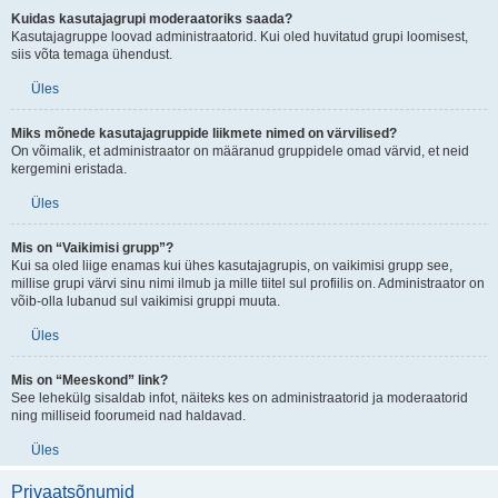
Kuidas kasutajagrupi moderaatoriks saada?
Kasutajagruppe loovad administraatorid. Kui oled huvitatud grupi loomisest,
siis võta temaga ühendust.
Üles
Miks mõnede kasutajagruppide liikmete nimed on värvilised?
On võimalik, et administraator on määranud gruppidele omad värvid, et neid
kergemini eristada.
Üles
Mis on “Vaikimisi grupp”?
Kui sa oled liige enamas kui ühes kasutajagrupis, on vaikimisi grupp see,
millise grupi värvi sinu nimi ilmub ja mille tiitel sul profiilis on. Administraator on
võib-olla lubanud sul vaikimisi gruppi muuta.
Üles
Mis on “Meeskond” link?
See lehekülg sisaldab infot, näiteks kes on administraatorid ja moderaatorid
ning milliseid foorumeid nad haldavad.
Üles
Privaatsõnumid