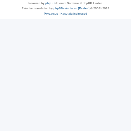
Powered by
phpBB
® Forum Software © phpBB Limited
Estonian translation by
phpBBestonia.eu [Exabot]
© 2008*-2018
Privaatsus
|
Kasutajatingimused