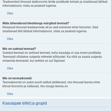
Teadeanded ilmuvad alafoorumis teiste postituste kohale ja sisaldavad tähtsat
informatsiooni, mida sa peaksid lugema.
Üles
Mida tähendavad kleebisega märgitud teemad?
Kleepsud ilmuvad teadaannete all ja vaid esimesel lehel foorumis. Nad
sisaldavad tihti tähtsat informatsiooni, mida sa peaksid lugema.
Üles
Mis on suletud teemad?
Suletud teemad on sellised teemad, kuhu kasutaja ei saa enam postitada.
Teemasid võidakse sulgeda mitmetel põhjustel. Ka võid sa saada sulgeda
omaenda teemasid, kui selleks on sul õigused.
Üles
Mis on teemaikoonid
Teemaikoonid on autori poolt valitud pildikesed, mis ilmuvad teema nime
kõrval foorumis ja näitavad, mis sisuga teema on.
Üles
Kasutajate tiitlid ja grupid