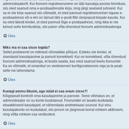
administraatorilt. Kui foorumi registreerumine on läbi kasutaja poolse kinnituse,
siis oled saanud oma e-postiaadressile kirja, ning järgi sealseid juhiseid. Kui
sa ei ole kirja saanud siis võimalik, et oled pannud registreerumisel vigase e-
postiaadressi või e-kiri on läinud läbi e-posti filtri rämpspost kirjade kausta. Kui
sa oled täiesti kindel, et oled pannud õige e-postiaadressi, ning ikka ei ole
tulnud sulle kinnituskirja, siis palun võta ühendust foorumi administraatoriga.
Üles
Miks ma ei saa sisse logida?
Sellel probleemil on mitmeid võimalikke põhjusi. Esiteks ole kindel, et
sisestasid kasutajanime ja parooli korrektselt. Kui on korrektsed, võta ühendust
foorumi administraatoriga, et teada saada, kas oled saanud keelu foorumile.
Ka on võimalik, et omanikul on veebiserveri konfiguratsioonis viga ja ta peab
selle ise lahendama.
Üles
Kunagi ammu liitusin, aga nüüd ei saa enam sisse?!
Kõigepealt kontrolli oma kasutajanime ja paroole. Teine võimalus on, et
administraator on su konto kustutanud. Foorumitel on tavaks kustutada
ebaaktiivseid kasutajaid, et vähendada andmebaasi suurust. Kui sinu
kasutajakonto on kustutatud, siis proovi on järgneval korral rohkem aktiivsem,
ning võtta rohkem osa vestlustest.
Üles