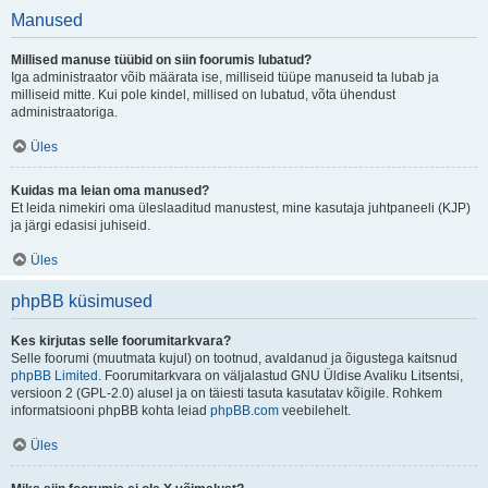
Manused
Millised manuse tüübid on siin foorumis lubatud?
Iga administraator võib määrata ise, milliseid tüüpe manuseid ta lubab ja
milliseid mitte. Kui pole kindel, millised on lubatud, võta ühendust
administraatoriga.
Üles
Kuidas ma leian oma manused?
Et leida nimekiri oma üleslaaditud manustest, mine kasutaja juhtpaneeli (KJP)
ja järgi edasisi juhiseid.
Üles
phpBB küsimused
Kes kirjutas selle foorumitarkvara?
Selle foorumi (muutmata kujul) on tootnud, avaldanud ja õigustega kaitsnud
phpBB Limited
. Foorumitarkvara on väljalastud GNU Üldise Avaliku Litsentsi,
versioon 2 (GPL-2.0) alusel ja on täiesti tasuta kasutatav kõigile. Rohkem
informatsiooni phpBB kohta leiad
phpBB.com
veebilehelt.
Üles