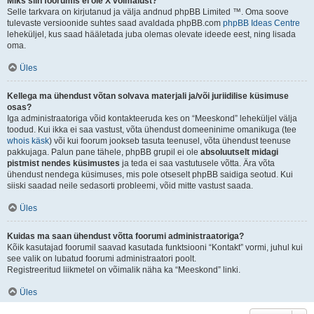
Miks siin foorumis ei ole X võimalust?
Selle tarkvara on kirjutanud ja välja andnud phpBB Limited ™. Oma soove
tulevaste versioonide suhtes saad avaldada phpBB.com
phpBB Ideas Centre
leheküljel, kus saad hääletada juba olemas olevate ideede eest, ning lisada
oma.
Üles
Kellega ma ühendust võtan solvava materjali ja/või juriidilise küsimuse
osas?
Iga administraatoriga võid kontakteeruda kes on “Meeskond” leheküljel välja
toodud. Kui ikka ei saa vastust, võta ühendust domeeninime omanikuga (tee
whois käsk
) või kui foorum jookseb tasuta teenusel, võta ühendust teenuse
pakkujaga. Palun pane tähele, phpBB grupil ei ole
absoluutselt midagi
pistmist nendes küsimustes
ja teda ei saa vastutusele võtta. Ära võta
ühendust nendega küsimuses, mis pole otseselt phpBB saidiga seotud. Kui
siiski saadad neile sedasorti probleemi, võid mitte vastust saada.
Üles
Kuidas ma saan ühendust võtta foorumi administraatoriga?
Kõik kasutajad foorumil saavad kasutada funktsiooni “Kontakt” vormi, juhul kui
see valik on lubatud foorumi administraatori poolt.
Registreeritud liikmetel on võimalik näha ka “Meeskond” linki.
Üles