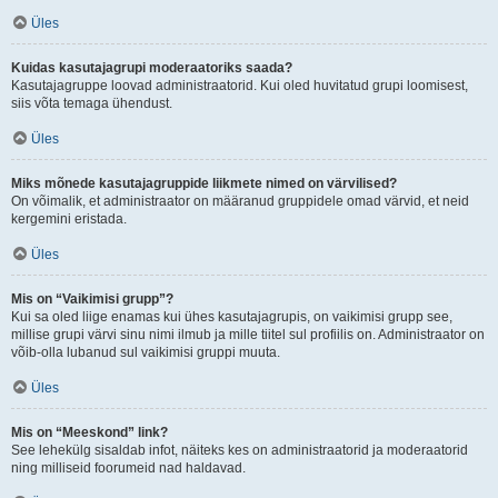
Üles
Kuidas kasutajagrupi moderaatoriks saada?
Kasutajagruppe loovad administraatorid. Kui oled huvitatud grupi loomisest,
siis võta temaga ühendust.
Üles
Miks mõnede kasutajagruppide liikmete nimed on värvilised?
On võimalik, et administraator on määranud gruppidele omad värvid, et neid
kergemini eristada.
Üles
Mis on “Vaikimisi grupp”?
Kui sa oled liige enamas kui ühes kasutajagrupis, on vaikimisi grupp see,
millise grupi värvi sinu nimi ilmub ja mille tiitel sul profiilis on. Administraator on
võib-olla lubanud sul vaikimisi gruppi muuta.
Üles
Mis on “Meeskond” link?
See lehekülg sisaldab infot, näiteks kes on administraatorid ja moderaatorid
ning milliseid foorumeid nad haldavad.