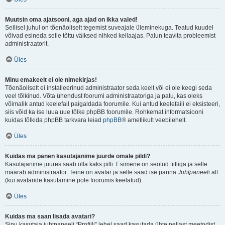
Muutsin oma ajatsooni, aga ajad on ikka valed!
Sellisel juhul on tõenäoliselt tegemist suveajale üleminekuga. Teatud kuudel
võivad esineda selle tõttu väiksed nihked kellaajas. Palun teavita probleemist
administraatorit.
Üles
Minu emakeelt ei ole nimekirjas!
Tõenäoliselt ei installeerinud administraator seda keelt või ei ole keegi seda
veel tõlkinud. Võta ühendust foorumi administraatoriga ja palu, kas oleks
võimalik antud keelefail paigaldada foorumile. Kui antud keelefaili ei eksisteeri,
siis võid ka ise luua uue tõlke phpBB foorumile. Rohkemat informatsiooni
kuidas tõlkida phpBB tarkvara leiad
phpBB
® ametlikult veebilehelt.
Üles
Kuidas ma panen kasutajanime juurde omale pildi?
Kasutajanime juures saab olla kaks pilti. Esimene on seotud tiitliga ja selle
määrab administraator. Teine on avatar ja selle saad ise panna
Juhtpaneel
i alt
(kui avataride kasutamine pole foorumis keelatud).
Üles
Kuidas ma saan lisada avatari?
Sinu kasutaja juhtpaneeli “Profiili” lehel saad kasutada ühte neljast meetodist,