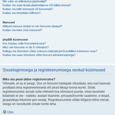
Mis vahe on tellimisel ja järjehoidjal?
Kuidas ma saan lisada järjehoidjasse või tellida teemat?
Kuidas ma tellin teemasid või foorumeid?
Kuidas ma eemaldan tellimusi?
Manused
Millised manuse tüübid on siin foorumis lubatud?
Kuidas ma leian oma manused?
phpBB küsimused
Kes kirjutas selle foorumitarkvara?
Miks siin foorumis ei ole X võimalust?
Kellega ma ühendust võtan solvava materjali ja/või juriidilise küsimuse osas?
Kuidas ma saan ühendust võtta foorumi administraatoriga?
Sisselogimisega ja registreerumisega seotud küsimused
Miks ma pean üldse registreeruma?
Võimalik, et sa ei peagi. See on foorumi haldajate otsustada, kas nad lasevad
postitada ilma registreerimiseta või pead ikkagi looma konto. Siiski;
registreerumine annab sulle mitmeid lisa võimalusi juurde, mida tavalistel
külalistel ei ole - näiteks: avatari lisamine, privaatsõnumite saatmine, e-kirjad,
gruppidega liitumine jpm veelgi. Registreerumine võtab kõigest mõne minuti,
seega on soovituslik omale konto teha.
Üles