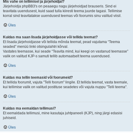
Mis vahe on tellimisel ja järjehoidjal?
Järjehoidja phpBB3's on peaaegu nagu järjehoidjad brauseris. Sind ei
teavitata uuendusest, kuid saad tulla kiiresti teema juurde tagasi. Tellimise
korral sind teavitatakse uuendusest teemas või foorumis sinu valitud viisil.
Üles
Kuidas ma saan lisada järjehoidjasse või tellida teemat?
Et lisada järjehoidjasse või tellida mõnda teemat, pead vajutama “Teema
seaded” menüü linki otsingulahtri kõrval.
Vastates teemasse, kui seade “Teavita mind, kui keegi on vastanud teemasse”
valik on valitud KJP-s samuti tellib automaatselt teema uuendused.
Üles
Kuidas ma tellin teemasid või foorumeid?
Et tellida foorumit, vajuta "Telli foorum" lingile. Et tellida teemat, vasta teemale,
kui tellimise valik on valitud postituse seadetes või vajuta nuppu "Telli teema".
Üles
Kuidas ma eemaldan tellimusi?
Et eemaldada tellimusi, mine kasutaja juhtpaneeli (KJP), ning järgi edasisi
juhiseid.
Üles