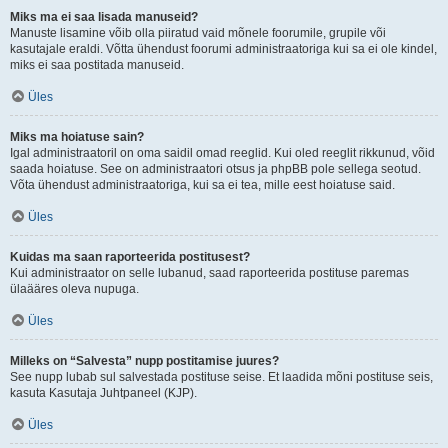
Miks ma ei saa lisada manuseid?
Manuste lisamine võib olla piiratud vaid mõnele foorumile, grupile või
kasutajale eraldi. Võtta ühendust foorumi administraatoriga kui sa ei ole kindel,
miks ei saa postitada manuseid.
Üles
Miks ma hoiatuse sain?
Igal administraatoril on oma saidil omad reeglid. Kui oled reeglit rikkunud, võid
saada hoiatuse. See on administraatori otsus ja phpBB pole sellega seotud.
Võta ühendust administraatoriga, kui sa ei tea, mille eest hoiatuse said.
Üles
Kuidas ma saan raporteerida postitusest?
Kui administraator on selle lubanud, saad raporteerida postituse paremas
ülaääres oleva nupuga.
Üles
Milleks on “Salvesta” nupp postitamise juures?
See nupp lubab sul salvestada postituse seise. Et laadida mõni postituse seis,
kasuta Kasutaja Juhtpaneel (KJP).
Üles