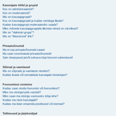
Kasutajate tiitlid ja grupid
Kes on administraatorid?
Kes on moderaatorid?
Mis on kasutajagrupid?
Kus on kasutajagrupid ja kuidas nendega liituda?
Kuidas kasutajagrupi moderaatoriks saada?
Miks mõnede kasutajagruppide liikmete nimed on värvilised?
Mis on “Vaikimisi grupp”?
Mis on “Meeskond” link?
Privaatsõnumid
Ma ei saa privaatsõnumeid saata!
Ma saan soovimatuid privaatsõnumeid!
Sain rämpsposti ja/või solvava kirja foorumi vahendusel!
Sõbrad ja vaenlased
Mis on sõprade ja vaenlaste nimekiri?
Kuidas lisada või eemaldada kasutajaid nimekirjast?
Foorumitest otsimine
Kuidas saan otsida foorumist või foorumitest?
Miks mu otsingul pole vasteid?
Miks saan ma otsingu vastuseks tühja lehe?
Kuidas ma otsin kasutajaid?
Kuidas ma leian omaenda postitused või teemad?
Tellimused ja järjehoidjad