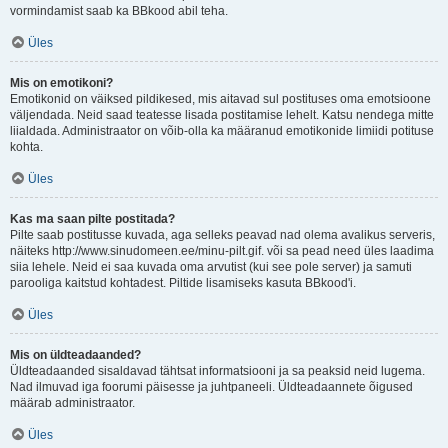
vormindamist saab ka BBkood abil teha.
Üles
Mis on emotikoni?
Emotikonid on väiksed pildikesed, mis aitavad sul postituses oma emotsioone
väljendada. Neid saad teatesse lisada postitamise lehelt. Katsu nendega mitte
liialdada. Administraator on võib-olla ka määranud emotikonide limiidi potituse
kohta.
Üles
Kas ma saan pilte postitada?
Pilte saab postitusse kuvada, aga selleks peavad nad olema avalikus serveris,
näiteks http://www.sinudomeen.ee/minu-pilt.gif. või sa pead need üles laadima
siia lehele. Neid ei saa kuvada oma arvutist (kui see pole server) ja samuti
parooliga kaitstud kohtadest. Piltide lisamiseks kasuta BBkood'i.
Üles
Mis on üldteadaanded?
Üldteadaanded sisaldavad tähtsat informatsiooni ja sa peaksid neid lugema.
Nad ilmuvad iga foorumi päisesse ja juhtpaneeli. Üldteadaannete õigused
määrab administraator.
Üles