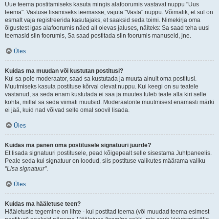
Uue teema postitamiseks kasuta mingis alafoorumis vastavat nuppu "Uus
teema". Vastuse lisamiseks teemasse, vajuta "Vasta" nuppu. Võimalik, et sul on
esmalt vaja registreerida kasutajaks, et saaksid seda toimi. Nimekirja oma
õigustest igas alafoorumis näed all olevas jaluses, näiteks: Sa saad teha uusi
teemasid siin foorumis, Sa saad postitada siin foorumis manuseid, jne.
Üles
Kuidas ma muudan või kustutan postitusi?
Kui sa pole moderaator, saad sa kustutada ja muuta ainult oma postitusi.
Muutmiseks kasuta postituse kõrval olevat nuppu. Kui keegi on su teatele
vastanud, sa seda enam kustutada ei saa ja muutes tuleb teate alla kiri selle
kohta, millal sa seda viimati muutsid. Moderaatorite muutmisest enamasti märki
ei jää, kuid nad võivad selle omal soovil lisada.
Üles
Kuidas ma panen oma postitusele signatuuri juurde?
Et lisada signatuuri postitusele, pead kõigepealt selle sisestama Juhtpaneelis.
Peale seda kui signatuur on loodud, siis postituse valikutes määrama valiku
"Lisa signatuur"
.
Üles
Kuidas ma hääletuse teen?
Hääletuste tegemine on lihte - kui postitad teema (või muudad teema esimest