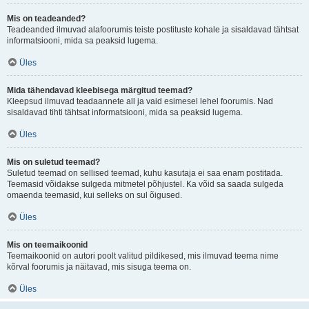
Mis on teadeanded?
Teadeanded ilmuvad alafoorumis teiste postituste kohale ja sisaldavad tähtsat
informatsiooni, mida sa peaksid lugema.
Üles
Mida tähendavad kleebisega märgitud teemad?
Kleepsud ilmuvad teadaannete all ja vaid esimesel lehel foorumis. Nad
sisaldavad tihti tähtsat informatsiooni, mida sa peaksid lugema.
Üles
Mis on suletud teemad?
Suletud teemad on sellised teemad, kuhu kasutaja ei saa enam postitada.
Teemasid võidakse sulgeda mitmetel põhjustel. Ka võid sa saada sulgeda
omaenda teemasid, kui selleks on sul õigused.
Üles
Mis on teemaikoonid
Teemaikoonid on autori poolt valitud pildikesed, mis ilmuvad teema nime
kõrval foorumis ja näitavad, mis sisuga teema on.
Üles