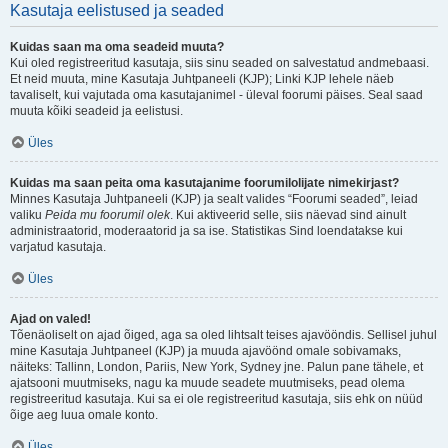
Kasutaja eelistused ja seaded
Kuidas saan ma oma seadeid muuta?
Kui oled registreeritud kasutaja, siis sinu seaded on salvestatud andmebaasi.
Et neid muuta, mine Kasutaja Juhtpaneeli (KJP); Linki KJP lehele näeb
tavaliselt, kui vajutada oma kasutajanimel - üleval foorumi päises. Seal saad
muuta kõiki seadeid ja eelistusi.
Üles
Kuidas ma saan peita oma kasutajanime foorumilolijate nimekirjast?
Minnes Kasutaja Juhtpaneeli (KJP) ja sealt valides “Foorumi seaded”, leiad
valiku
Peida mu foorumil olek
. Kui aktiveerid selle, siis näevad sind ainult
administraatorid, moderaatorid ja sa ise. Statistikas Sind loendatakse kui
varjatud kasutaja.
Üles
Ajad on valed!
Tõenäoliselt on ajad õiged, aga sa oled lihtsalt teises ajavööndis. Sellisel juhul
mine Kasutaja Juhtpaneel (KJP) ja muuda ajavöönd omale sobivamaks,
näiteks: Tallinn, London, Pariis, New York, Sydney jne. Palun pane tähele, et
ajatsooni muutmiseks, nagu ka muude seadete muutmiseks, pead olema
registreeritud kasutaja. Kui sa ei ole registreeritud kasutaja, siis ehk on nüüd
õige aeg luua omale konto.
Üles