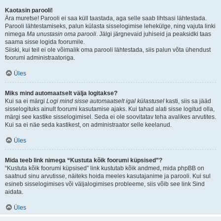
Kaotasin parooli!
Ära muretse! Parooli ei saa küll taastada, aga selle saab lihtsasi lähtestada.
Parooli lähtestamiseks, palun külasta sisselogimise lehekülge, ning vajuta linki
nimega
Ma unustasin oma parooli
. Jälgi järgnevaid juhiseid ja peaksidki taas
saama sisse logida foorumile.
Siiski, kui teil ei ole võimalik oma parooli lähtestada, siis palun võta ühendust
foorumi administraatoriga.
Üles
Miks mind automaatselt välja logitakse?
Kui sa ei märgi
Logi mind sisse automaatselt igal külastusel
kasti, siis sa jääd
sisselogituks ainult foorumi kasutamise ajaks. Kui tahad alati sisse logitud olla,
märgi see kastike sisselogimisel. Seda ei ole soovitatav teha avalikes arvutites.
Kui sa ei näe seda kastikest, on administraator selle keelanud.
Üles
Mida teeb link nimega “Kustuta kõik foorumi küpsised”?
“Kustuta kõik foorumi küpsised” link kustutab kõik andmed, mida phpBB on
saatnud sinu arvutisse, näiteks hoida meeles kasutajanime ja parooli. Kui sul
esineb sisselogimises või väljalogimises probleeme, siis võib see link Sind
aidata.
Üles