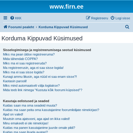
www.firn.ee
KKK
Registreeru
Logi sisse
O
Foorumi pealeht
Korduma Kippuvad Küsimused
t
Korduma Kippuvad Küsimused
s
i
Sisselogimisega ja registreerumisega seotud küsimused
Miks ma pean üldse registreeruma?
Mida tähendab COPPA?
Miks ma ei saa registreeruda?
Ma registreerusin, aga ei saa sisse logida!
Miks ma ei saa sisse logida?
Kunagi ammu liitusin, aga nüüd ei saa enam sisse?!
Kaotasin parooli!
Miks mind automaatselt välja logitakse?
Mida teeb link nimega “Kustuta kõik foorumi küpsised”?
Kasutaja eelistused ja seaded
Kuidas saan ma oma seadeid muuta?
Kuidas ma saan peita oma kasutajanime foorumilolijate nimekirjast?
Ajad on valed!
Muutsin oma ajatsooni, aga ajad on ikka valed!
Minu emakeelt ei ole nimekirjas!
Kuidas ma panen kasutajanime juurde omale pildi?
Kuidas ma saan lisada avatari?