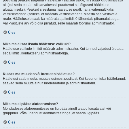
postitust) peaksid nägema
Hääletuse lisamine
sakki, mis asub kirjutamisvälja
all (kui seda ei näe, siis arvatavasti puuduvad sul õigused hääletuse
algatamiseks). Peaksid sisestama hääletuse pealkirja ja vähemalt kaks
vastusevarianti (selleks, et määrata vastusevarianti, sisesta see vastavale
reale. Hääletusele saab ka määrata ajalimiidi, 0 tähendab piiramatut aega.
Valikvastuste arv võib olla piiratud, selle määrab foorumi administraator.
Üles
Miks ma ei saa lisada hääletuse valikuid?
Hääletuse valikute limiidi määrab administraator. Kui tunned vajadust ületada
seda limiiti, kontakteeru administraatoriga.
Üles
Kuidas ma muudan või kustutan hääletuse?
Hääletusi saab muuta, muutes esimest postitust. Kui keegi on juba hääletanud,
saavad seda muuta ainult moderaatorid ja administraatorid.
Üles
Miks ma ei pääse alafoorumisse?
Mõndadesse alafoorumitesse on ligipääs ainult teatud kasutajatel või
gruppidel. Võta ühendust administraatoriga, et saada ligipääs.
Üles