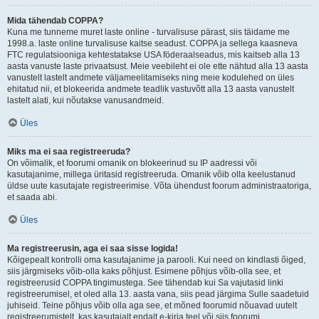
Mida tähendab COPPA?
Kuna me tunneme muret laste online - turvalisuse pärast, siis täidame me
1998.a. laste online turvalisuse kaitse seadust. COPPA ja sellega kaasneva
FTC regulatsiooniga kehtestatakse USA föderaalseadus, mis kaitseb alla 13
aasta vanuste laste privaatsust. Meie veebileht ei ole ette nähtud alla 13 aasta
vanustelt lastelt andmete väljameelitamiseks ning meie kodulehed on üles
ehitatud nii, et blokeerida andmete teadlik vastuvõtt alla 13 aasta vanustelt
lastelt alati, kui nõutakse vanusandmeid.
Üles
Miks ma ei saa registreeruda?
On võimalik, et foorumi omanik on blokeerinud su IP aadressi või
kasutajanime, millega üritasid registreeruda. Omanik võib olla keelustanud
üldse uute kasutajate registreerimise. Võta ühendust foorum administraatoriga,
et saada abi.
Üles
Ma registreerusin, aga ei saa sisse logida!
Kõigepealt kontrolli oma kasutajanime ja parooli. Kui need on kindlasti õiged,
siis järgmiseks võib-olla kaks põhjust. Esimene põhjus võib-olla see, et
registreerusid COPPA tingimustega. See tähendab kui Sa vajutasid linki
registreerumisel, et oled alla 13. aasta vana, siis pead järgima Sulle saadetuid
juhiseid. Teine põhjus võib olla aga see, et mõned foorumid nõuavad uutelt
registreerumistelt, kas kasutajalt endalt e-kirja teel või siis foorumi