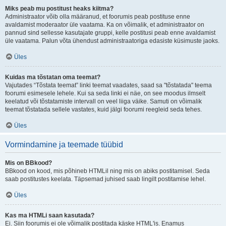
Miks peab mu postitust heaks kiitma?
Administraator võib olla määranud, et foorumis peab postituse enne
avaldamist moderaator üle vaatama. Ka on võimalik, et administraator on
pannud sind sellesse kasutajate gruppi, kelle postitusi peab enne avaldamist
üle vaatama. Palun võta ühendust administraatoriga edasiste küsimuste jaoks.
Üles
Kuidas ma tõstatan oma teemat?
Vajutades “Tõstata teemat” linki teemat vaadates, saad sa "tõstatada" teema
foorumi esimesele lehele. Kui sa seda linki ei näe, on see moodus ilmselt
keelatud või tõstatamiste intervall on veel liiga väike. Samuti on võimalik
teemat tõstatada sellele vastates, kuid jälgi foorumi reegleid seda tehes.
Üles
Vormindamine ja teemade tüübid
Mis on BBkood?
BBkood on kood, mis põhineb HTMLil ning mis on abiks postitamisel. Seda
saab postitustes keelata. Täpsemad juhised saab lingilt postitamise lehel.
Üles
Kas ma HTMLi saan kasutada?
Ei. Siin foorumis ei ole võimalik postitada käske HTML'is. Enamus