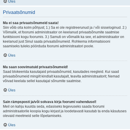
Üles
Privaatsõnumid
Ma ei saa privaatsõnumeid saata!
Siin võib olla kolm põhjust; 1.) Sa ei ole registreerunud ja / või sisseloginud. 2.)
Võimalik, et foorumi administraator on keelanud privaatsõnumite saatmise
funktsiooni kogu foorumis. 3.) Samuti on võimalik ka see, et administraator on
keelanud just Sinul saata privaatsõnumeid. Rohkema informatsiooni
saamiseks tuleks pöörduda foorumi administraatori poole.
Üles
Ma saan soovimatuid privaatsõnumeid!
Saad blokeerida kasutajaid privaatsõnumid, kasutades reegleid. Kui saad
privaatsõnumeid mingilt kindlalt kasutajalt, teavita administraatorit; Nemad
võivad keelata sellel kasutajal sõnumite saatmise.
Üles
Sain rämpsposti ja/või solvava kirja foorumi vahendusel!
Meil on kahju kuulda seda, edasiseks tegevuseks saada foorumi
administraatorile koopia kogu kirjast ja loodetavasti kasutab ta enda käsutuses
olevaid meetmeid selle lõpetamiseks.
Üles