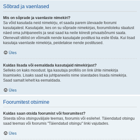
Sõbrad ja vaenlased
Mis on sõprade ja vaenlaste nimekiri?
Sa võid kasutada neid nimekirju, et saada parem ülevaade foorumi
kasutajatest. Kasutajate, kes on su sõprade nimekirjas, foorumiloleku staatust
näed oma juhtpaneelis ja seal saad ka neile kiiresti privaatsõnumi saata.
Olenevalt stiilist on võimalik nende kasutajate postitusi ka esile tõsta. Kui lisad
kasutaja vaenlaste nimekirja, peidetakse nende postitused.
Üles
Kuidas lisada või eemaldada kasutajaid nimekirjast?
Selleks on kaks moodust. Iga kasutaja profiilis on link ühte nimekirja
lisamiseks. Lisaks saad ka juhtpaneelis nime sisestades lisada nimekirja.
Saad samalt lehelt ka eemaldada.
Üles
Foorumitest otsimine
Kuidas saan otsida foorumist või foorumitest?
Sisesta sõna otsinguväljale teemas, foorumis või esilehel. Täiendatud otsingu
saad teemas või foorumis "Täiendatud otsingu" linki vajutades.
Üles