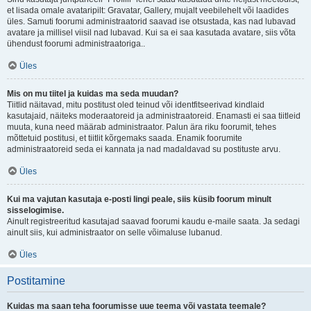
et lisada omale avataripilt: Gravatar, Gallery, mujalt veebilehelt või laadides
üles. Samuti foorumi administraatorid saavad ise otsustada, kas nad lubavad
avatare ja millisel viisil nad lubavad. Kui sa ei saa kasutada avatare, siis võta
ühendust foorumi administraatoriga..
Üles
Mis on mu tiitel ja kuidas ma seda muudan?
Tiitlid näitavad, mitu postitust oled teinud või identfitseerivad kindlaid
kasutajaid, näiteks moderaatoreid ja administraatoreid. Enamasti ei saa tiitleid
muuta, kuna need määrab administraator. Palun ära riku foorumit, tehes
mõttetuid postitusi, et tiitlit kõrgemaks saada. Enamik foorumite
administraatoreid seda ei kannata ja nad madaldavad su postituste arvu.
Üles
Kui ma vajutan kasutaja e-posti lingi peale, siis küsib foorum minult
sisselogimise.
Ainult registreeritud kasutajad saavad foorumi kaudu e-maile saata. Ja sedagi
ainult siis, kui administraator on selle võimaluse lubanud.
Üles
Postitamine
Kuidas ma saan teha foorumisse uue teema või vastata teemale?