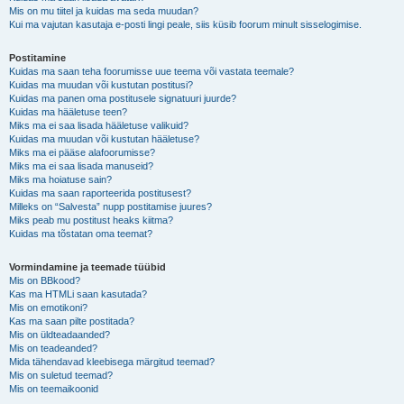
Mis on mu tiitel ja kuidas ma seda muudan?
Kui ma vajutan kasutaja e-posti lingi peale, siis küsib foorum minult sisselogimise.
Postitamine
Kuidas ma saan teha foorumisse uue teema või vastata teemale?
Kuidas ma muudan või kustutan postitusi?
Kuidas ma panen oma postitusele signatuuri juurde?
Kuidas ma hääletuse teen?
Miks ma ei saa lisada hääletuse valikuid?
Kuidas ma muudan või kustutan hääletuse?
Miks ma ei pääse alafoorumisse?
Miks ma ei saa lisada manuseid?
Miks ma hoiatuse sain?
Kuidas ma saan raporteerida postitusest?
Milleks on “Salvesta” nupp postitamise juures?
Miks peab mu postitust heaks kiitma?
Kuidas ma tõstatan oma teemat?
Vormindamine ja teemade tüübid
Mis on BBkood?
Kas ma HTMLi saan kasutada?
Mis on emotikoni?
Kas ma saan pilte postitada?
Mis on üldteadaanded?
Mis on teadeanded?
Mida tähendavad kleebisega märgitud teemad?
Mis on suletud teemad?
Mis on teemaikoonid