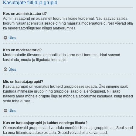
Kasutajate tiitlid ja grupid
Kes on administraatorid?
Administraatorid on auastmelt foorumis kõige kõrgemal. Nad saavad sättida
foorumi väljanägemist ja seadeid ning määrata moderaatoreid. Neil võivad olla
ka moderaatoriõigused kõigis alafoorumites.
Üles
Kes on moderaatorid?
Moderaatorite ülesanne on hoolitseda korra eest foorumis. Nad saavad
kustutada, muuta ja liigutada teemasid.
Üles
Mis on kasutajagrupid?
Kasutajagrupid on võimalus liikmeid gruppidesse jagada. Üks inimene saab
kuuluda mitmesse gruppi ning gruppidel saab olla eriõiguseid. Nii saab
näiteks anda mõnele grupile õiguse mõnda alafoorumite kasutada, kuigi teised
seda teha ei saa..
Üles
Kus on kasutajagrupid ja kuidas nendega liituda?
Olemasolevaid gruppe saad vaadata menüüst Kasutajagruppide alt. Seal saad
ka oma liitumisavalduse esitada. Grupid võivad olla ka varjatud.