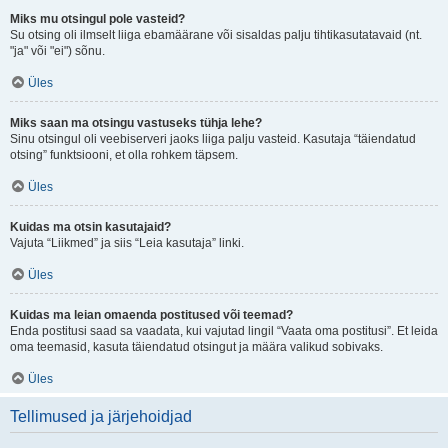
Miks mu otsingul pole vasteid?
Su otsing oli ilmselt liiga ebamäärane või sisaldas palju tihtikasutatavaid (nt.
"ja" või "ei") sõnu.
Üles
Miks saan ma otsingu vastuseks tühja lehe?
Sinu otsingul oli veebiserveri jaoks liiga palju vasteid. Kasutaja “täiendatud
otsing” funktsiooni, et olla rohkem täpsem.
Üles
Kuidas ma otsin kasutajaid?
Vajuta “Liikmed” ja siis “Leia kasutaja” linki.
Üles
Kuidas ma leian omaenda postitused või teemad?
Enda postitusi saad sa vaadata, kui vajutad lingil “Vaata oma postitusi”. Et leida
oma teemasid, kasuta täiendatud otsingut ja määra valikud sobivaks.
Üles
Tellimused ja järjehoidjad