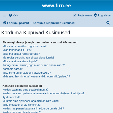
www.firn.ee
KKK
Registreeru
Logi sisse
O
Foorumi pealeht
Korduma Kippuvad Küsimused
t
Korduma Kippuvad Küsimused
s
i
Sisselogimisega ja registreerumisega seotud küsimused
Miks ma pean üldse registreeruma?
Mida tähendab COPPA?
Miks ma ei saa registreeruda?
Ma registreerusin, aga ei saa sisse logida!
Miks ma ei saa sisse logida?
Kunagi ammu liitusin, aga nüüd ei saa enam sisse?!
Kaotasin parooli!
Miks mind automaatselt välja logitakse?
Mida teeb link nimega “Kustuta kõik foorumi küpsised”?
Kasutaja eelistused ja seaded
Kuidas saan ma oma seadeid muuta?
Kuidas ma saan peita oma kasutajanime foorumilolijate nimekirjast?
Ajad on valed!
Muutsin oma ajatsooni, aga ajad on ikka valed!
Minu emakeelt ei ole nimekirjas!
Kuidas ma panen kasutajanime juurde omale pildi?
Kuidas ma saan lisada avatari?