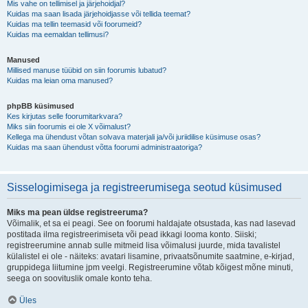
Mis vahe on tellimisel ja järjehoidjal?
Kuidas ma saan lisada järjehoidjasse või tellida teemat?
Kuidas ma tellin teemasid või foorumeid?
Kuidas ma eemaldan tellimusi?
Manused
Millised manuse tüübid on siin foorumis lubatud?
Kuidas ma leian oma manused?
phpBB küsimused
Kes kirjutas selle foorumitarkvara?
Miks siin foorumis ei ole X võimalust?
Kellega ma ühendust võtan solvava materjali ja/või juriidilise küsimuse osas?
Kuidas ma saan ühendust võtta foorumi administraatoriga?
Sisselogimisega ja registreerumisega seotud küsimused
Miks ma pean üldse registreeruma?
Võimalik, et sa ei peagi. See on foorumi haldajate otsustada, kas nad lasevad
postitada ilma registreerimiseta või pead ikkagi looma konto. Siiski;
registreerumine annab sulle mitmeid lisa võimalusi juurde, mida tavalistel
külalistel ei ole - näiteks: avatari lisamine, privaatsõnumite saatmine, e-kirjad,
gruppidega liitumine jpm veelgi. Registreerumine võtab kõigest mõne minuti,
seega on soovituslik omale konto teha.
Üles