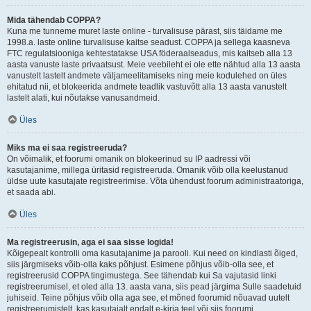
Mida tähendab COPPA?
Kuna me tunneme muret laste online - turvalisuse pärast, siis täidame me
1998.a. laste online turvalisuse kaitse seadust. COPPA ja sellega kaasneva
FTC regulatsiooniga kehtestatakse USA föderaalseadus, mis kaitseb alla 13
aasta vanuste laste privaatsust. Meie veebileht ei ole ette nähtud alla 13 aasta
vanustelt lastelt andmete väljameelitamiseks ning meie kodulehed on üles
ehitatud nii, et blokeerida andmete teadlik vastuvõtt alla 13 aasta vanustelt
lastelt alati, kui nõutakse vanusandmeid.
Üles
Miks ma ei saa registreeruda?
On võimalik, et foorumi omanik on blokeerinud su IP aadressi või
kasutajanime, millega üritasid registreeruda. Omanik võib olla keelustanud
üldse uute kasutajate registreerimise. Võta ühendust foorum administraatoriga,
et saada abi.
Üles
Ma registreerusin, aga ei saa sisse logida!
Kõigepealt kontrolli oma kasutajanime ja parooli. Kui need on kindlasti õiged,
siis järgmiseks võib-olla kaks põhjust. Esimene põhjus võib-olla see, et
registreerusid COPPA tingimustega. See tähendab kui Sa vajutasid linki
registreerumisel, et oled alla 13. aasta vana, siis pead järgima Sulle saadetuid
juhiseid. Teine põhjus võib olla aga see, et mõned foorumid nõuavad uutelt
registreerumistelt, kas kasutajalt endalt e-kirja teel või siis foorumi