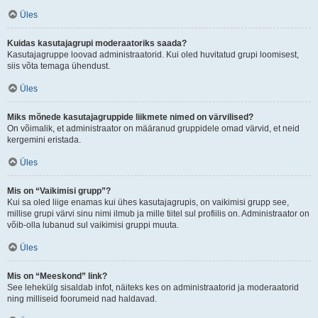
Üles
Kuidas kasutajagrupi moderaatoriks saada?
Kasutajagruppe loovad administraatorid. Kui oled huvitatud grupi loomisest,
siis võta temaga ühendust.
Üles
Miks mõnede kasutajagruppide liikmete nimed on värvilised?
On võimalik, et administraator on määranud gruppidele omad värvid, et neid
kergemini eristada.
Üles
Mis on “Vaikimisi grupp”?
Kui sa oled liige enamas kui ühes kasutajagrupis, on vaikimisi grupp see,
millise grupi värvi sinu nimi ilmub ja mille tiitel sul profiilis on. Administraator on
võib-olla lubanud sul vaikimisi gruppi muuta.
Üles
Mis on “Meeskond” link?
See lehekülg sisaldab infot, näiteks kes on administraatorid ja moderaatorid
ning milliseid foorumeid nad haldavad.