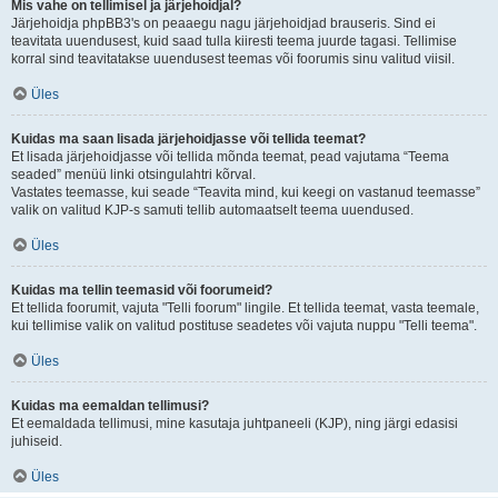
Mis vahe on tellimisel ja järjehoidjal?
Järjehoidja phpBB3's on peaaegu nagu järjehoidjad brauseris. Sind ei
teavitata uuendusest, kuid saad tulla kiiresti teema juurde tagasi. Tellimise
korral sind teavitatakse uuendusest teemas või foorumis sinu valitud viisil.
Üles
Kuidas ma saan lisada järjehoidjasse või tellida teemat?
Et lisada järjehoidjasse või tellida mõnda teemat, pead vajutama “Teema
seaded” menüü linki otsingulahtri kõrval.
Vastates teemasse, kui seade “Teavita mind, kui keegi on vastanud teemasse”
valik on valitud KJP-s samuti tellib automaatselt teema uuendused.
Üles
Kuidas ma tellin teemasid või foorumeid?
Et tellida foorumit, vajuta "Telli foorum" lingile. Et tellida teemat, vasta teemale,
kui tellimise valik on valitud postituse seadetes või vajuta nuppu "Telli teema".
Üles
Kuidas ma eemaldan tellimusi?
Et eemaldada tellimusi, mine kasutaja juhtpaneeli (KJP), ning järgi edasisi
juhiseid.
Üles