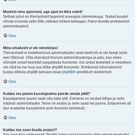
Muutsin oma ajatsooni, aga ajad on ikka valed!
Sellisel juhul on tõenäoliselt tegemist suveajale üleminekuga. Teatud kuudel
võivad esineda selle tõttu väiksed nihked kellaajas. Palun teavita probleemist
administraatorit.
Üles
Minu emakeelt ei ole nimekirjas!
Tõenäoliselt ei installeerinud administraator seda keelt või ei ole keegi seda
veel tõlkinud. Võta ühendust foorumi administraatoriga ja palu, kas oleks
võimalik antud keelefail paigaldada foorumile. Kui antud keelefaili ei eksisteeri,
siis võid ka ise luua uue tõlke phpBB foorumile. Rohkemat informatsiooni
kuidas tõlkida phpBB tarkvara leiad
phpBB
® ametlikult veebilehelt.
Üles
Kuidas ma panen kasutajanime juurde omale pildi?
Kasutajanime juures saab olla kaks pilti. Esimene on seotud tiitliga ja selle
määrab administraator. Teine on avatar ja selle saad ise panna
Juhtpaneel
i alt
(kui avataride kasutamine pole foorumis keelatud).
Üles
Kuidas ma saan lisada avatari?
Sinu kasutaja juhtpaneeli “Profiili” lehel saad kasutada ühte neljast meetodist,