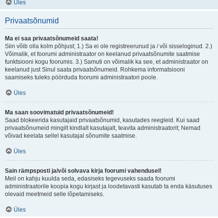
Üles
Privaatsõnumid
Ma ei saa privaatsõnumeid saata!
Siin võib olla kolm põhjust; 1.) Sa ei ole registreerunud ja / või sisseloginud. 2.)
Võimalik, et foorumi administraator on keelanud privaatsõnumite saatmise
funktsiooni kogu foorumis. 3.) Samuti on võimalik ka see, et administraator on
keelanud just Sinul saata privaatsõnumeid. Rohkema informatsiooni
saamiseks tuleks pöörduda foorumi administraatori poole.
Üles
Ma saan soovimatuid privaatsõnumeid!
Saad blokeerida kasutajaid privaatsõnumid, kasutades reegleid. Kui saad
privaatsõnumeid mingilt kindlalt kasutajalt, teavita administraatorit; Nemad
võivad keelata sellel kasutajal sõnumite saatmise.
Üles
Sain rämpsposti ja/või solvava kirja foorumi vahendusel!
Meil on kahju kuulda seda, edasiseks tegevuseks saada foorumi
administraatorile koopia kogu kirjast ja loodetavasti kasutab ta enda käsutuses
olevaid meetmeid selle lõpetamiseks.
Üles