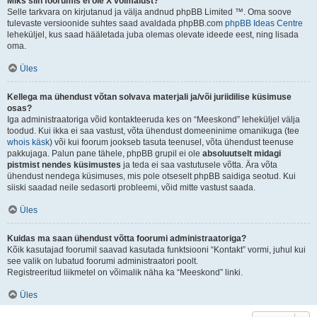
Miks siin foorumis ei ole X võimalust?
Selle tarkvara on kirjutanud ja välja andnud phpBB Limited ™. Oma soove
tulevaste versioonide suhtes saad avaldada phpBB.com
phpBB Ideas Centre
leheküljel, kus saad hääletada juba olemas olevate ideede eest, ning lisada
oma.
Üles
Kellega ma ühendust võtan solvava materjali ja/või juriidilise küsimuse
osas?
Iga administraatoriga võid kontakteeruda kes on “Meeskond” leheküljel välja
toodud. Kui ikka ei saa vastust, võta ühendust domeeninime omanikuga (tee
whois käsk
) või kui foorum jookseb tasuta teenusel, võta ühendust teenuse
pakkujaga. Palun pane tähele, phpBB grupil ei ole
absoluutselt midagi
pistmist nendes küsimustes
ja teda ei saa vastutusele võtta. Ära võta
ühendust nendega küsimuses, mis pole otseselt phpBB saidiga seotud. Kui
siiski saadad neile sedasorti probleemi, võid mitte vastust saada.
Üles
Kuidas ma saan ühendust võtta foorumi administraatoriga?
Kõik kasutajad foorumil saavad kasutada funktsiooni “Kontakt” vormi, juhul kui
see valik on lubatud foorumi administraatori poolt.
Registreeritud liikmetel on võimalik näha ka “Meeskond” linki.
Üles