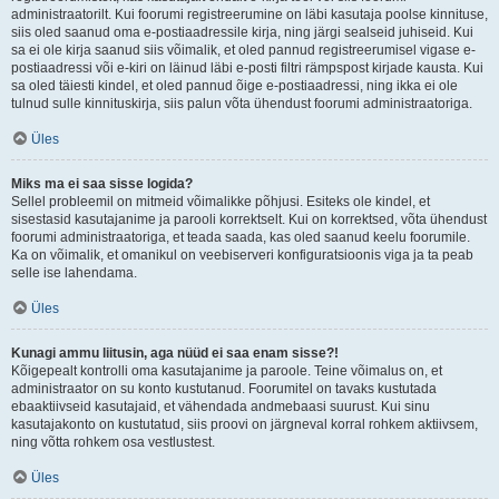
administraatorilt. Kui foorumi registreerumine on läbi kasutaja poolse kinnituse,
siis oled saanud oma e-postiaadressile kirja, ning järgi sealseid juhiseid. Kui
sa ei ole kirja saanud siis võimalik, et oled pannud registreerumisel vigase e-
postiaadressi või e-kiri on läinud läbi e-posti filtri rämpspost kirjade kausta. Kui
sa oled täiesti kindel, et oled pannud õige e-postiaadressi, ning ikka ei ole
tulnud sulle kinnituskirja, siis palun võta ühendust foorumi administraatoriga.
Üles
Miks ma ei saa sisse logida?
Sellel probleemil on mitmeid võimalikke põhjusi. Esiteks ole kindel, et
sisestasid kasutajanime ja parooli korrektselt. Kui on korrektsed, võta ühendust
foorumi administraatoriga, et teada saada, kas oled saanud keelu foorumile.
Ka on võimalik, et omanikul on veebiserveri konfiguratsioonis viga ja ta peab
selle ise lahendama.
Üles
Kunagi ammu liitusin, aga nüüd ei saa enam sisse?!
Kõigepealt kontrolli oma kasutajanime ja paroole. Teine võimalus on, et
administraator on su konto kustutanud. Foorumitel on tavaks kustutada
ebaaktiivseid kasutajaid, et vähendada andmebaasi suurust. Kui sinu
kasutajakonto on kustutatud, siis proovi on järgneval korral rohkem aktiivsem,
ning võtta rohkem osa vestlustest.
Üles