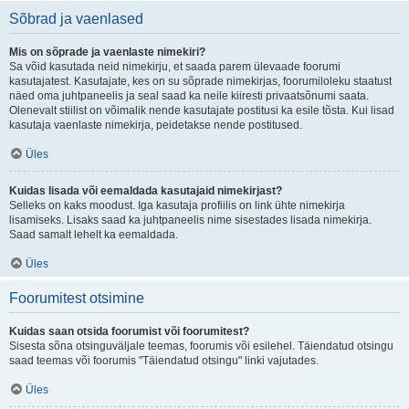
Sõbrad ja vaenlased
Mis on sõprade ja vaenlaste nimekiri?
Sa võid kasutada neid nimekirju, et saada parem ülevaade foorumi
kasutajatest. Kasutajate, kes on su sõprade nimekirjas, foorumiloleku staatust
näed oma juhtpaneelis ja seal saad ka neile kiiresti privaatsõnumi saata.
Olenevalt stiilist on võimalik nende kasutajate postitusi ka esile tõsta. Kui lisad
kasutaja vaenlaste nimekirja, peidetakse nende postitused.
Üles
Kuidas lisada või eemaldada kasutajaid nimekirjast?
Selleks on kaks moodust. Iga kasutaja profiilis on link ühte nimekirja
lisamiseks. Lisaks saad ka juhtpaneelis nime sisestades lisada nimekirja.
Saad samalt lehelt ka eemaldada.
Üles
Foorumitest otsimine
Kuidas saan otsida foorumist või foorumitest?
Sisesta sõna otsinguväljale teemas, foorumis või esilehel. Täiendatud otsingu
saad teemas või foorumis "Täiendatud otsingu" linki vajutades.
Üles