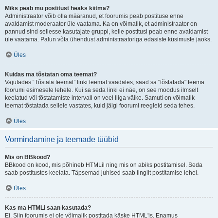
Miks peab mu postitust heaks kiitma?
Administraator võib olla määranud, et foorumis peab postituse enne
avaldamist moderaator üle vaatama. Ka on võimalik, et administraator on
pannud sind sellesse kasutajate gruppi, kelle postitusi peab enne avaldamist
üle vaatama. Palun võta ühendust administraatoriga edasiste küsimuste jaoks.
Üles
Kuidas ma tõstatan oma teemat?
Vajutades “Tõstata teemat” linki teemat vaadates, saad sa "tõstatada" teema
foorumi esimesele lehele. Kui sa seda linki ei näe, on see moodus ilmselt
keelatud või tõstatamiste intervall on veel liiga väike. Samuti on võimalik
teemat tõstatada sellele vastates, kuid jälgi foorumi reegleid seda tehes.
Üles
Vormindamine ja teemade tüübid
Mis on BBkood?
BBkood on kood, mis põhineb HTMLil ning mis on abiks postitamisel. Seda
saab postitustes keelata. Täpsemad juhised saab lingilt postitamise lehel.
Üles
Kas ma HTMLi saan kasutada?
Ei. Siin foorumis ei ole võimalik postitada käske HTML'is. Enamus