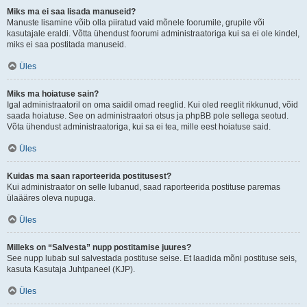
Miks ma ei saa lisada manuseid?
Manuste lisamine võib olla piiratud vaid mõnele foorumile, grupile või
kasutajale eraldi. Võtta ühendust foorumi administraatoriga kui sa ei ole kindel,
miks ei saa postitada manuseid.
Üles
Miks ma hoiatuse sain?
Igal administraatoril on oma saidil omad reeglid. Kui oled reeglit rikkunud, võid
saada hoiatuse. See on administraatori otsus ja phpBB pole sellega seotud.
Võta ühendust administraatoriga, kui sa ei tea, mille eest hoiatuse said.
Üles
Kuidas ma saan raporteerida postitusest?
Kui administraator on selle lubanud, saad raporteerida postituse paremas
ülaääres oleva nupuga.
Üles
Milleks on “Salvesta” nupp postitamise juures?
See nupp lubab sul salvestada postituse seise. Et laadida mõni postituse seis,
kasuta Kasutaja Juhtpaneel (KJP).
Üles