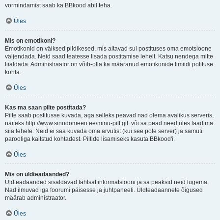
vormindamist saab ka BBkood abil teha.
Üles
Mis on emotikoni?
Emotikonid on väiksed pildikesed, mis aitavad sul postituses oma emotsioone
väljendada. Neid saad teatesse lisada postitamise lehelt. Katsu nendega mitte
liialdada. Administraator on võib-olla ka määranud emotikonide limiidi potituse
kohta.
Üles
Kas ma saan pilte postitada?
Pilte saab postitusse kuvada, aga selleks peavad nad olema avalikus serveris,
näiteks http://www.sinudomeen.ee/minu-pilt.gif. või sa pead need üles laadima
siia lehele. Neid ei saa kuvada oma arvutist (kui see pole server) ja samuti
parooliga kaitstud kohtadest. Piltide lisamiseks kasuta BBkood'i.
Üles
Mis on üldteadaanded?
Üldteadaanded sisaldavad tähtsat informatsiooni ja sa peaksid neid lugema.
Nad ilmuvad iga foorumi päisesse ja juhtpaneeli. Üldteadaannete õigused
määrab administraator.
Üles