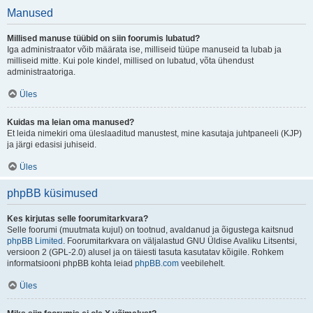
Manused
Millised manuse tüübid on siin foorumis lubatud?
Iga administraator võib määrata ise, milliseid tüüpe manuseid ta lubab ja
milliseid mitte. Kui pole kindel, millised on lubatud, võta ühendust
administraatoriga.
Üles
Kuidas ma leian oma manused?
Et leida nimekiri oma üleslaaditud manustest, mine kasutaja juhtpaneeli (KJP)
ja järgi edasisi juhiseid.
Üles
phpBB küsimused
Kes kirjutas selle foorumitarkvara?
Selle foorumi (muutmata kujul) on tootnud, avaldanud ja õigustega kaitsnud
phpBB Limited
. Foorumitarkvara on väljalastud GNU Üldise Avaliku Litsentsi,
versioon 2 (GPL-2.0) alusel ja on täiesti tasuta kasutatav kõigile. Rohkem
informatsiooni phpBB kohta leiad
phpBB.com
veebilehelt.
Üles