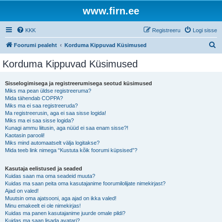
www.firn.ee
KKK
Registreeru
Logi sisse
O
Foorumi pealeht
Korduma Kippuvad Küsimused
t
Korduma Kippuvad Küsimused
s
i
Sisselogimisega ja registreerumisega seotud küsimused
Miks ma pean üldse registreeruma?
Mida tähendab COPPA?
Miks ma ei saa registreeruda?
Ma registreerusin, aga ei saa sisse logida!
Miks ma ei saa sisse logida?
Kunagi ammu liitusin, aga nüüd ei saa enam sisse?!
Kaotasin parooli!
Miks mind automaatselt välja logitakse?
Mida teeb link nimega “Kustuta kõik foorumi küpsised”?
Kasutaja eelistused ja seaded
Kuidas saan ma oma seadeid muuta?
Kuidas ma saan peita oma kasutajanime foorumilolijate nimekirjast?
Ajad on valed!
Muutsin oma ajatsooni, aga ajad on ikka valed!
Minu emakeelt ei ole nimekirjas!
Kuidas ma panen kasutajanime juurde omale pildi?
Kuidas ma saan lisada avatari?