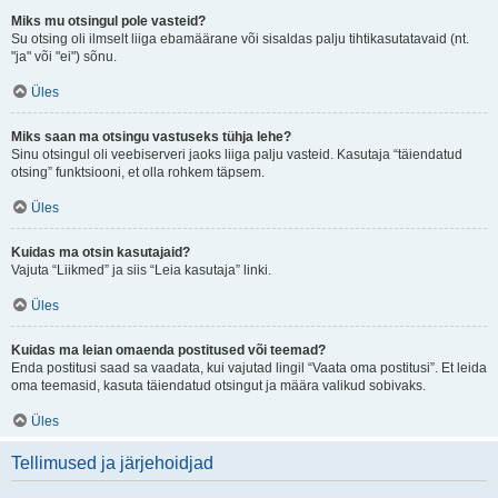
Miks mu otsingul pole vasteid?
Su otsing oli ilmselt liiga ebamäärane või sisaldas palju tihtikasutatavaid (nt.
"ja" või "ei") sõnu.
Üles
Miks saan ma otsingu vastuseks tühja lehe?
Sinu otsingul oli veebiserveri jaoks liiga palju vasteid. Kasutaja “täiendatud
otsing” funktsiooni, et olla rohkem täpsem.
Üles
Kuidas ma otsin kasutajaid?
Vajuta “Liikmed” ja siis “Leia kasutaja” linki.
Üles
Kuidas ma leian omaenda postitused või teemad?
Enda postitusi saad sa vaadata, kui vajutad lingil “Vaata oma postitusi”. Et leida
oma teemasid, kasuta täiendatud otsingut ja määra valikud sobivaks.
Üles
Tellimused ja järjehoidjad