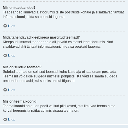
Mis on teadeanded?
Teadeanded ilmuvad alafoorumis teiste postituste kohale ja sisaldavad tähtsat
informatsiooni, mida sa peaksid lugema.
Üles
Mida tähendavad kleebisega märgitud teemad?
Kleepsud ilmuvad teadaannete all ja vaid esimesel lehel foorumis. Nad
sisaldavad tihti tähtsat informatsiooni, mida sa peaksid lugema.
Üles
Mis on suletud teemad?
Suletud teemad on sellised teemad, kuhu kasutaja ei saa enam postitada.
Teemasid võidakse sulgeda mitmetel põhjustel. Ka võid sa saada sulgeda
omaenda teemasid, kui selleks on sul õigused.
Üles
Mis on teemaikoonid
Teemaikoonid on autori poolt valitud pildikesed, mis ilmuvad teema nime
kõrval foorumis ja näitavad, mis sisuga teema on.
Üles