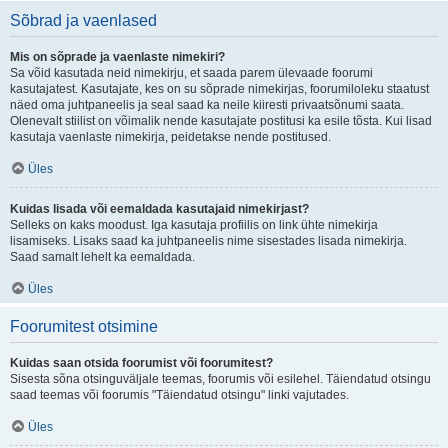
Sõbrad ja vaenlased
Mis on sõprade ja vaenlaste nimekiri?
Sa võid kasutada neid nimekirju, et saada parem ülevaade foorumi
kasutajatest. Kasutajate, kes on su sõprade nimekirjas, foorumiloleku staatust
näed oma juhtpaneelis ja seal saad ka neile kiiresti privaatsõnumi saata.
Olenevalt stiilist on võimalik nende kasutajate postitusi ka esile tõsta. Kui lisad
kasutaja vaenlaste nimekirja, peidetakse nende postitused.
Üles
Kuidas lisada või eemaldada kasutajaid nimekirjast?
Selleks on kaks moodust. Iga kasutaja profiilis on link ühte nimekirja
lisamiseks. Lisaks saad ka juhtpaneelis nime sisestades lisada nimekirja.
Saad samalt lehelt ka eemaldada.
Üles
Foorumitest otsimine
Kuidas saan otsida foorumist või foorumitest?
Sisesta sõna otsinguväljale teemas, foorumis või esilehel. Täiendatud otsingu
saad teemas või foorumis "Täiendatud otsingu" linki vajutades.
Üles