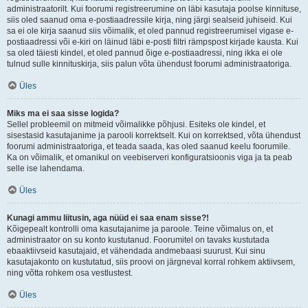
administraatorilt. Kui foorumi registreerumine on läbi kasutaja poolse kinnituse,
siis oled saanud oma e-postiaadressile kirja, ning järgi sealseid juhiseid. Kui
sa ei ole kirja saanud siis võimalik, et oled pannud registreerumisel vigase e-
postiaadressi või e-kiri on läinud läbi e-posti filtri rämpspost kirjade kausta. Kui
sa oled täiesti kindel, et oled pannud õige e-postiaadressi, ning ikka ei ole
tulnud sulle kinnituskirja, siis palun võta ühendust foorumi administraatoriga.
Üles
Miks ma ei saa sisse logida?
Sellel probleemil on mitmeid võimalikke põhjusi. Esiteks ole kindel, et
sisestasid kasutajanime ja parooli korrektselt. Kui on korrektsed, võta ühendust
foorumi administraatoriga, et teada saada, kas oled saanud keelu foorumile.
Ka on võimalik, et omanikul on veebiserveri konfiguratsioonis viga ja ta peab
selle ise lahendama.
Üles
Kunagi ammu liitusin, aga nüüd ei saa enam sisse?!
Kõigepealt kontrolli oma kasutajanime ja paroole. Teine võimalus on, et
administraator on su konto kustutanud. Foorumitel on tavaks kustutada
ebaaktiivseid kasutajaid, et vähendada andmebaasi suurust. Kui sinu
kasutajakonto on kustutatud, siis proovi on järgneval korral rohkem aktiivsem,
ning võtta rohkem osa vestlustest.
Üles