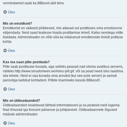
vormindamist saab ka BBkood abil teha.
Üles
Mis on emotikoni?
Emotikonid on väiksed pildikesed, mis aitavad sul postituses oma emotsioone
väljendada. Neid saad teatesse lisada postitamise lehelt. Katsu nendega mitte
liialdada. Administraator on võib-olla ka määranud emotikonide limiidi potituse
kohta.
Üles
Kas ma saan pilte postitada?
Pilte saab postitusse kuvada, aga selleks peavad nad olema avalikus serveris,
näiteks http://www.sinudomeen.ee/minu-pilt.gif. või sa pead need üles laadima
siia lehele. Neid ei saa kuvada oma arvutist (kui see pole server) ja samuti
parooliga kaitstud kohtadest. Piltide lisamiseks kasuta BBkood'i.
Üles
Mis on üldteadaanded?
Üldteadaanded sisaldavad tähtsat informatsiooni ja sa peaksid neid lugema.
Nad ilmuvad iga foorumi päisesse ja juhtpaneeli. Üldteadaannete õigused
määrab administraator.
Üles