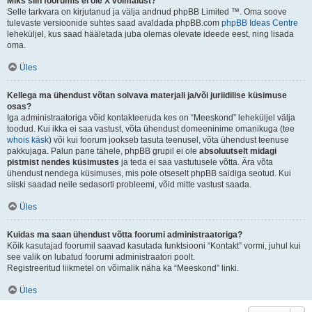
Miks siin foorumis ei ole X võimalust?
Selle tarkvara on kirjutanud ja välja andnud phpBB Limited ™. Oma soove
tulevaste versioonide suhtes saad avaldada phpBB.com
phpBB Ideas Centre
leheküljel, kus saad hääletada juba olemas olevate ideede eest, ning lisada
oma.
Üles
Kellega ma ühendust võtan solvava materjali ja/või juriidilise küsimuse
osas?
Iga administraatoriga võid kontakteeruda kes on “Meeskond” leheküljel välja
toodud. Kui ikka ei saa vastust, võta ühendust domeeninime omanikuga (tee
whois käsk
) või kui foorum jookseb tasuta teenusel, võta ühendust teenuse
pakkujaga. Palun pane tähele, phpBB grupil ei ole
absoluutselt midagi
pistmist nendes küsimustes
ja teda ei saa vastutusele võtta. Ära võta
ühendust nendega küsimuses, mis pole otseselt phpBB saidiga seotud. Kui
siiski saadad neile sedasorti probleemi, võid mitte vastust saada.
Üles
Kuidas ma saan ühendust võtta foorumi administraatoriga?
Kõik kasutajad foorumil saavad kasutada funktsiooni “Kontakt” vormi, juhul kui
see valik on lubatud foorumi administraatori poolt.
Registreeritud liikmetel on võimalik näha ka “Meeskond” linki.
Üles