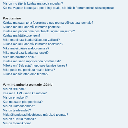
Mis on mu tiitel ja kuidas ma seda muudan?
Kui ma vajutan kasutaja e-posti lingi peale, siis küsib foorum minult sisselogimise.
Postitamine
Kuidas ma saan teha foorumisse uue teema või vastata teemale?
Kuidas ma muudan või kustutan postitusi?
Kuidas ma panen oma postitusele signatuuri juurde?
Kuidas ma hääletuse teen?
Miks ma ei saa lisada hääletuse valikuid?
Kuidas ma muudan või kustutan hääletuse?
Miks ma ei pääse alafoorumisse?
Miks ma ei saa lisada manuseid?
Miks ma hoiatuse sain?
Kuidas ma saan raporteerida postitusest?
Milleks on “Salvesta” nupp postitamise juures?
Miks peab mu postitust heaks kiitma?
Kuidas ma tõstatan oma teemat?
Vormindamine ja teemade tüübid
Mis on BBkood?
Kas ma HTMLi saan kasutada?
Mis on emotikoni?
Kas ma saan pilte postitada?
Mis on üldteadaanded?
Mis on teadeanded?
Mida tähendavad kleebisega märgitud teemad?
Mis on suletud teemad?
Mis on teemaikoonid