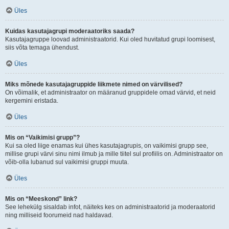
Üles
Kuidas kasutajagrupi moderaatoriks saada?
Kasutajagruppe loovad administraatorid. Kui oled huvitatud grupi loomisest,
siis võta temaga ühendust.
Üles
Miks mõnede kasutajagruppide liikmete nimed on värvilised?
On võimalik, et administraator on määranud gruppidele omad värvid, et neid
kergemini eristada.
Üles
Mis on “Vaikimisi grupp”?
Kui sa oled liige enamas kui ühes kasutajagrupis, on vaikimisi grupp see,
millise grupi värvi sinu nimi ilmub ja mille tiitel sul profiilis on. Administraator on
võib-olla lubanud sul vaikimisi gruppi muuta.
Üles
Mis on “Meeskond” link?
See lehekülg sisaldab infot, näiteks kes on administraatorid ja moderaatorid
ning milliseid foorumeid nad haldavad.