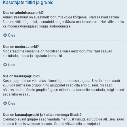
Kasutajate tiitlid ja grupid
Kes on administraatorid?
Administraatorid on auastmelt foorumis kõige kõrgemal. Nad saavad sättida
foorumi väljanägemist ja seadeid ning määrata moderaatoreid. Neil võivad olla
ka moderaatoriõigused kõigis alafoorumites.
Üles
Kes on moderaatorid?
Moderaatorite ülesanne on hoolitseda korra eest foorumis. Nad saavad
kustutada, muuta ja liigutada teemasid.
Üles
Mis on kasutajagrupid?
Kasutajagrupid on võimalus liikmeid gruppidesse jagada. Üks inimene saab
kuuluda mitmesse gruppi ning gruppidel saab olla eriõiguseid. Nii saab
näiteks anda mõnele grupile õiguse mõnda alafoorumite kasutada, kuigi teised
seda teha ei saa..
Üles
Kus on kasutajagrupid ja kuidas nendega liituda?
Olemasolevaid gruppe saad vaadata menüüst Kasutajagruppide alt. Seal saad
ka oma liitumisavalduse esitada. Grupid võivad olla ka varjatud.