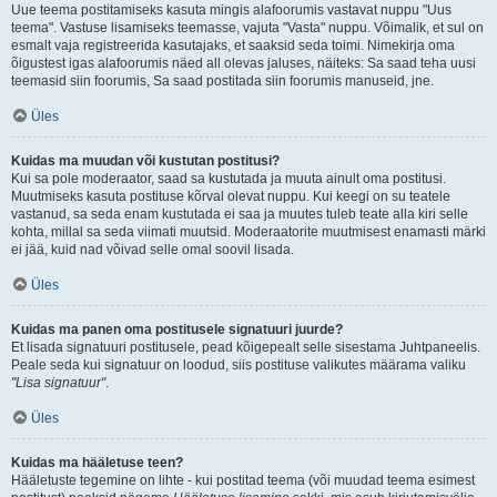
Uue teema postitamiseks kasuta mingis alafoorumis vastavat nuppu "Uus
teema". Vastuse lisamiseks teemasse, vajuta "Vasta" nuppu. Võimalik, et sul on
esmalt vaja registreerida kasutajaks, et saaksid seda toimi. Nimekirja oma
õigustest igas alafoorumis näed all olevas jaluses, näiteks: Sa saad teha uusi
teemasid siin foorumis, Sa saad postitada siin foorumis manuseid, jne.
Üles
Kuidas ma muudan või kustutan postitusi?
Kui sa pole moderaator, saad sa kustutada ja muuta ainult oma postitusi.
Muutmiseks kasuta postituse kõrval olevat nuppu. Kui keegi on su teatele
vastanud, sa seda enam kustutada ei saa ja muutes tuleb teate alla kiri selle
kohta, millal sa seda viimati muutsid. Moderaatorite muutmisest enamasti märki
ei jää, kuid nad võivad selle omal soovil lisada.
Üles
Kuidas ma panen oma postitusele signatuuri juurde?
Et lisada signatuuri postitusele, pead kõigepealt selle sisestama Juhtpaneelis.
Peale seda kui signatuur on loodud, siis postituse valikutes määrama valiku
"Lisa signatuur"
.
Üles
Kuidas ma hääletuse teen?
Hääletuste tegemine on lihte - kui postitad teema (või muudad teema esimest