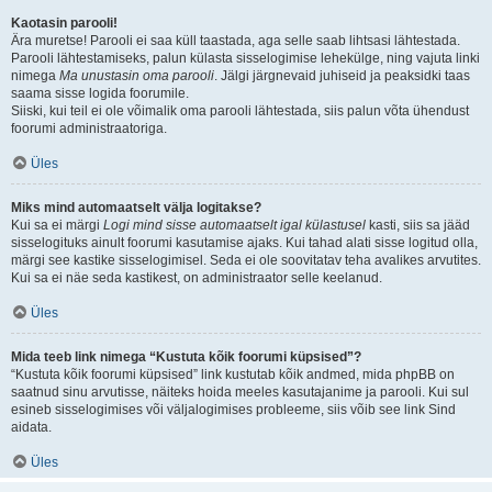
Kaotasin parooli!
Ära muretse! Parooli ei saa küll taastada, aga selle saab lihtsasi lähtestada.
Parooli lähtestamiseks, palun külasta sisselogimise lehekülge, ning vajuta linki
nimega
Ma unustasin oma parooli
. Jälgi järgnevaid juhiseid ja peaksidki taas
saama sisse logida foorumile.
Siiski, kui teil ei ole võimalik oma parooli lähtestada, siis palun võta ühendust
foorumi administraatoriga.
Üles
Miks mind automaatselt välja logitakse?
Kui sa ei märgi
Logi mind sisse automaatselt igal külastusel
kasti, siis sa jääd
sisselogituks ainult foorumi kasutamise ajaks. Kui tahad alati sisse logitud olla,
märgi see kastike sisselogimisel. Seda ei ole soovitatav teha avalikes arvutites.
Kui sa ei näe seda kastikest, on administraator selle keelanud.
Üles
Mida teeb link nimega “Kustuta kõik foorumi küpsised”?
“Kustuta kõik foorumi küpsised” link kustutab kõik andmed, mida phpBB on
saatnud sinu arvutisse, näiteks hoida meeles kasutajanime ja parooli. Kui sul
esineb sisselogimises või väljalogimises probleeme, siis võib see link Sind
aidata.
Üles