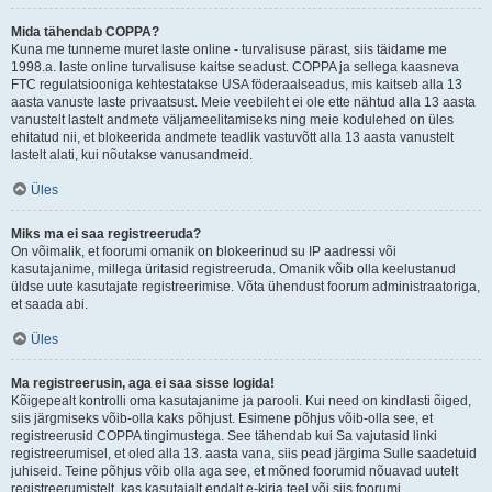
Mida tähendab COPPA?
Kuna me tunneme muret laste online - turvalisuse pärast, siis täidame me
1998.a. laste online turvalisuse kaitse seadust. COPPA ja sellega kaasneva
FTC regulatsiooniga kehtestatakse USA föderaalseadus, mis kaitseb alla 13
aasta vanuste laste privaatsust. Meie veebileht ei ole ette nähtud alla 13 aasta
vanustelt lastelt andmete väljameelitamiseks ning meie kodulehed on üles
ehitatud nii, et blokeerida andmete teadlik vastuvõtt alla 13 aasta vanustelt
lastelt alati, kui nõutakse vanusandmeid.
Üles
Miks ma ei saa registreeruda?
On võimalik, et foorumi omanik on blokeerinud su IP aadressi või
kasutajanime, millega üritasid registreeruda. Omanik võib olla keelustanud
üldse uute kasutajate registreerimise. Võta ühendust foorum administraatoriga,
et saada abi.
Üles
Ma registreerusin, aga ei saa sisse logida!
Kõigepealt kontrolli oma kasutajanime ja parooli. Kui need on kindlasti õiged,
siis järgmiseks võib-olla kaks põhjust. Esimene põhjus võib-olla see, et
registreerusid COPPA tingimustega. See tähendab kui Sa vajutasid linki
registreerumisel, et oled alla 13. aasta vana, siis pead järgima Sulle saadetuid
juhiseid. Teine põhjus võib olla aga see, et mõned foorumid nõuavad uutelt
registreerumistelt, kas kasutajalt endalt e-kirja teel või siis foorumi