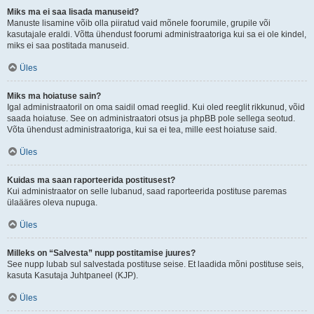
Miks ma ei saa lisada manuseid?
Manuste lisamine võib olla piiratud vaid mõnele foorumile, grupile või
kasutajale eraldi. Võtta ühendust foorumi administraatoriga kui sa ei ole kindel,
miks ei saa postitada manuseid.
Üles
Miks ma hoiatuse sain?
Igal administraatoril on oma saidil omad reeglid. Kui oled reeglit rikkunud, võid
saada hoiatuse. See on administraatori otsus ja phpBB pole sellega seotud.
Võta ühendust administraatoriga, kui sa ei tea, mille eest hoiatuse said.
Üles
Kuidas ma saan raporteerida postitusest?
Kui administraator on selle lubanud, saad raporteerida postituse paremas
ülaääres oleva nupuga.
Üles
Milleks on “Salvesta” nupp postitamise juures?
See nupp lubab sul salvestada postituse seise. Et laadida mõni postituse seis,
kasuta Kasutaja Juhtpaneel (KJP).
Üles