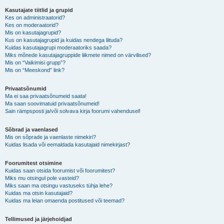
Kasutajate tiitlid ja grupid
Kes on administraatorid?
Kes on moderaatorid?
Mis on kasutajagrupid?
Kus on kasutajagrupid ja kuidas nendega liituda?
Kuidas kasutajagrupi moderaatoriks saada?
Miks mõnede kasutajagruppide liikmete nimed on värvilised?
Mis on “Vaikimisi grupp”?
Mis on “Meeskond” link?
Privaatsõnumid
Ma ei saa privaatsõnumeid saata!
Ma saan soovimatuid privaatsõnumeid!
Sain rämpsposti ja/või solvava kirja foorumi vahendusel!
Sõbrad ja vaenlased
Mis on sõprade ja vaenlaste nimekiri?
Kuidas lisada või eemaldada kasutajaid nimekirjast?
Foorumitest otsimine
Kuidas saan otsida foorumist või foorumitest?
Miks mu otsingul pole vasteid?
Miks saan ma otsingu vastuseks tühja lehe?
Kuidas ma otsin kasutajaid?
Kuidas ma leian omaenda postitused või teemad?
Tellimused ja järjehoidjad