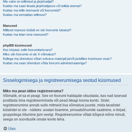
Mis vahe on tellimisel ja järjehoidjal?
Kuidas ma saan lisada järjehoidjasse või tellida teemat?
Kuidas ma tellin teemasid või foorumeid?
Kuidas ma eemaldan tellimusi?
Manused
Millised manuse tüübid on siin foorumis lubatud?
Kuidas ma leian oma manused?
phpBB küsimused
Kes kirjutas selle foorumitarkvara?
Miks siin foorumis ei ole X võimalust?
Kellega ma ühendust võtan solvava materjali ja/või juriidilise küsimuse osas?
Kuidas ma saan ühendust võtta foorumi administraatoriga?
Sisselogimisega ja registreerumisega seotud küsimused
Miks ma pean üldse registreeruma?
Võimalik, et sa ei peagi. See on foorumi haldajate otsustada, kas nad lasevad
postitada ilma registreerimiseta või pead ikkagi looma konto. Siiski;
registreerumine annab sulle mitmeid lisa võimalusi juurde, mida tavalistel
külalistel ei ole - näiteks: avatari lisamine, privaatsõnumite saatmine, e-kirjad,
gruppidega liitumine jpm veelgi. Registreerumine võtab kõigest mõne minuti,
seega on soovituslik omale konto teha.
Üles