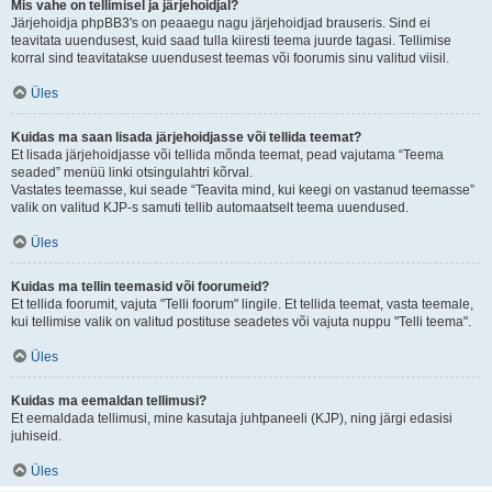
Mis vahe on tellimisel ja järjehoidjal?
Järjehoidja phpBB3's on peaaegu nagu järjehoidjad brauseris. Sind ei
teavitata uuendusest, kuid saad tulla kiiresti teema juurde tagasi. Tellimise
korral sind teavitatakse uuendusest teemas või foorumis sinu valitud viisil.
Üles
Kuidas ma saan lisada järjehoidjasse või tellida teemat?
Et lisada järjehoidjasse või tellida mõnda teemat, pead vajutama “Teema
seaded” menüü linki otsingulahtri kõrval.
Vastates teemasse, kui seade “Teavita mind, kui keegi on vastanud teemasse”
valik on valitud KJP-s samuti tellib automaatselt teema uuendused.
Üles
Kuidas ma tellin teemasid või foorumeid?
Et tellida foorumit, vajuta "Telli foorum" lingile. Et tellida teemat, vasta teemale,
kui tellimise valik on valitud postituse seadetes või vajuta nuppu "Telli teema".
Üles
Kuidas ma eemaldan tellimusi?
Et eemaldada tellimusi, mine kasutaja juhtpaneeli (KJP), ning järgi edasisi
juhiseid.
Üles