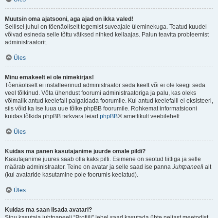
Muutsin oma ajatsooni, aga ajad on ikka valed!
Sellisel juhul on tõenäoliselt tegemist suveajale üleminekuga. Teatud kuudel
võivad esineda selle tõttu väiksed nihked kellaajas. Palun teavita probleemist
administraatorit.
Üles
Minu emakeelt ei ole nimekirjas!
Tõenäoliselt ei installeerinud administraator seda keelt või ei ole keegi seda
veel tõlkinud. Võta ühendust foorumi administraatoriga ja palu, kas oleks
võimalik antud keelefail paigaldada foorumile. Kui antud keelefaili ei eksisteeri,
siis võid ka ise luua uue tõlke phpBB foorumile. Rohkemat informatsiooni
kuidas tõlkida phpBB tarkvara leiad
phpBB
® ametlikult veebilehelt.
Üles
Kuidas ma panen kasutajanime juurde omale pildi?
Kasutajanime juures saab olla kaks pilti. Esimene on seotud tiitliga ja selle
määrab administraator. Teine on avatar ja selle saad ise panna
Juhtpaneel
i alt
(kui avataride kasutamine pole foorumis keelatud).
Üles
Kuidas ma saan lisada avatari?
Sinu kasutaja juhtpaneeli “Profiili” lehel saad kasutada ühte neljast meetodist,