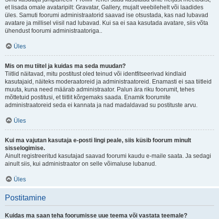
et lisada omale avataripilt: Gravatar, Gallery, mujalt veebilehelt või laadides
üles. Samuti foorumi administraatorid saavad ise otsustada, kas nad lubavad
avatare ja millisel viisil nad lubavad. Kui sa ei saa kasutada avatare, siis võta
ühendust foorumi administraatoriga..
Üles
Mis on mu tiitel ja kuidas ma seda muudan?
Tiitlid näitavad, mitu postitust oled teinud või identfitseerivad kindlaid
kasutajaid, näiteks moderaatoreid ja administraatoreid. Enamasti ei saa tiitleid
muuta, kuna need määrab administraator. Palun ära riku foorumit, tehes
mõttetuid postitusi, et tiitlit kõrgemaks saada. Enamik foorumite
administraatoreid seda ei kannata ja nad madaldavad su postituste arvu.
Üles
Kui ma vajutan kasutaja e-posti lingi peale, siis küsib foorum minult
sisselogimise.
Ainult registreeritud kasutajad saavad foorumi kaudu e-maile saata. Ja sedagi
ainult siis, kui administraator on selle võimaluse lubanud.
Üles
Postitamine
Kuidas ma saan teha foorumisse uue teema või vastata teemale?