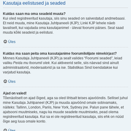
Kasutaja eelistused ja seaded
Kuidas saan ma oma seadeid muuta?
Kui oled registreeritud kasutaja, siis sinu seaded on salvestatud andmebaasi.
Et neid muuta, mine Kasutaja Juhtpaneeli (KJP); Linki KJP lehele näeb
tavaliselt, kui vajutada oma kasutajanimel - üleval foorumi päises. Seal saad
muuta kõiki seadeid ja eelistusi.
Üles
Kuidas ma saan peita oma kasutajanime foorumilolijate nimekirjast?
Minnes Kasutaja Juhtpaneeli (KJP) ja sealt valides “Foorumi seaded”, leiad
valiku
Peida mu foorumil olek
. Kui aktiveerid selle, siis näevad sind ainult
administraatorid, moderaatorid ja sa ise. Statistikas Sind loendatakse kui
varjatud kasutaja.
Üles
Ajad on valed!
Tõenäoliselt on ajad õiged, aga sa oled lihtsalt teises ajavööndis. Sellisel juhul
mine Kasutaja Juhtpaneel (KJP) ja muuda ajavöönd omale sobivamaks,
näiteks: Tallinn, London, Pariis, New York, Sydney jne. Palun pane tähele, et
ajatsooni muutmiseks, nagu ka muude seadete muutmiseks, pead olema
registreeritud kasutaja. Kui sa ei ole registreeritud kasutaja, siis ehk on nüüd
õige aeg luua omale konto.
Üles