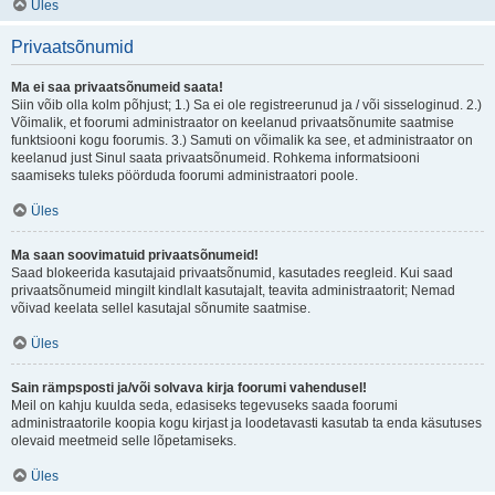
Üles
Privaatsõnumid
Ma ei saa privaatsõnumeid saata!
Siin võib olla kolm põhjust; 1.) Sa ei ole registreerunud ja / või sisseloginud. 2.)
Võimalik, et foorumi administraator on keelanud privaatsõnumite saatmise
funktsiooni kogu foorumis. 3.) Samuti on võimalik ka see, et administraator on
keelanud just Sinul saata privaatsõnumeid. Rohkema informatsiooni
saamiseks tuleks pöörduda foorumi administraatori poole.
Üles
Ma saan soovimatuid privaatsõnumeid!
Saad blokeerida kasutajaid privaatsõnumid, kasutades reegleid. Kui saad
privaatsõnumeid mingilt kindlalt kasutajalt, teavita administraatorit; Nemad
võivad keelata sellel kasutajal sõnumite saatmise.
Üles
Sain rämpsposti ja/või solvava kirja foorumi vahendusel!
Meil on kahju kuulda seda, edasiseks tegevuseks saada foorumi
administraatorile koopia kogu kirjast ja loodetavasti kasutab ta enda käsutuses
olevaid meetmeid selle lõpetamiseks.
Üles