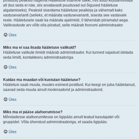
postitust) peaksid nägema
Hääletuse lisamine
sakki, mis asub kirjutamisvälja
all (kui seda ei näe, siis arvatavasti puuduvad sul õigused hääletuse
algatamiseks). Peaksid sisestama hääletuse pealkirja ja vähemalt kaks
vastusevarianti (selleks, et määrata vastusevarianti, sisesta see vastavale
reale. Hääletusele saab ka määrata ajalimiidi, 0 tähendab piiramatut aega.
Valikvastuste arv võib olla piiratud, selle määrab foorumi administraator.
Üles
Miks ma ei saa lisada hääletuse valikuid?
Hääletuse valikute limiidi määrab administraator. Kui tunned vajadust ületada
seda limiiti, kontakteeru administraatoriga.
Üles
Kuidas ma muudan või kustutan hääletuse?
Hääletusi saab muuta, muutes esimest postitust. Kui keegi on juba hääletanud,
saavad seda muuta ainult moderaatorid ja administraatorid.
Üles
Miks ma ei pääse alafoorumisse?
Mõndadesse alafoorumitesse on ligipääs ainult teatud kasutajatel või
gruppidel. Võta ühendust administraatoriga, et saada ligipääs.
Üles