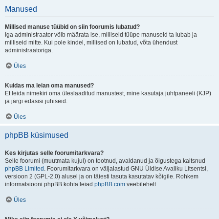
Manused
Millised manuse tüübid on siin foorumis lubatud?
Iga administraator võib määrata ise, milliseid tüüpe manuseid ta lubab ja
milliseid mitte. Kui pole kindel, millised on lubatud, võta ühendust
administraatoriga.
Üles
Kuidas ma leian oma manused?
Et leida nimekiri oma üleslaaditud manustest, mine kasutaja juhtpaneeli (KJP)
ja järgi edasisi juhiseid.
Üles
phpBB küsimused
Kes kirjutas selle foorumitarkvara?
Selle foorumi (muutmata kujul) on tootnud, avaldanud ja õigustega kaitsnud
phpBB Limited
. Foorumitarkvara on väljalastud GNU Üldise Avaliku Litsentsi,
versioon 2 (GPL-2.0) alusel ja on täiesti tasuta kasutatav kõigile. Rohkem
informatsiooni phpBB kohta leiad
phpBB.com
veebilehelt.
Üles