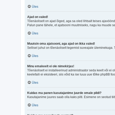
Üles
Ajad on valed!
Tõenäoliselt on ajad õiged, aga sa oled lihtsalt teises ajavöö
Palun pane tähele, et ajatsooni muutmiseks, nagu ka muude sead
Üles
Muutsin oma ajatsooni, aga ajad on ikka valed!
Sellisel juhul on tõenäoliselt tegemist suveajale üleminekuga. 
Üles
Minu emakeelt ei ole nimekirjas!
Tõenäoliselt ei installeerinud administraator seda keelt või ei 
keelefaili ei eksisteeri, siis võid ka ise luua uue tõlke phpBB 
Üles
Kuidas ma panen kasutajanime juurde omale pildi?
Kasutajanime juures saab olla kaks pilti. Esimene on seotud tii
Üles