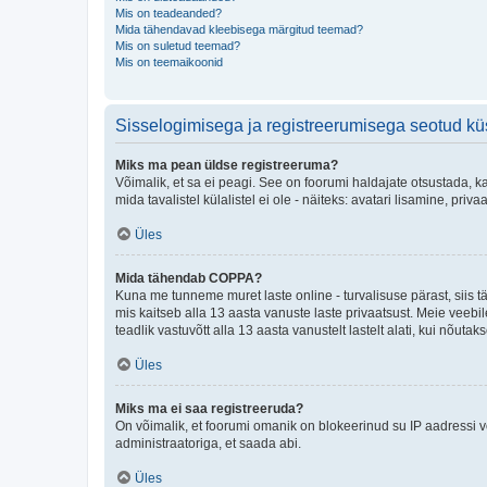
Mis on teadeanded?
Mida tähendavad kleebisega märgitud teemad?
Mis on suletud teemad?
Mis on teemaikoonid
Sisselogimisega ja registreerumisega seotud k
Miks ma pean üldse registreeruma?
Võimalik, et sa ei peagi. See on foorumi haldajate otsustada, k
mida tavalistel külalistel ei ole - näiteks: avatari lisamine, p
Üles
Mida tähendab COPPA?
Kuna me tunneme muret laste online - turvalisuse pärast, siis
mis kaitseb alla 13 aasta vanuste laste privaatsust. Meie veebi
teadlik vastuvõtt alla 13 aasta vanustelt lastelt alati, kui nõut
Üles
Miks ma ei saa registreeruda?
On võimalik, et foorumi omanik on blokeerinud su IP aadressi v
administraatoriga, et saada abi.
Üles