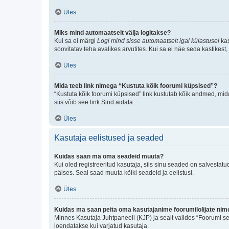
Üles
Miks mind automaatselt välja logitakse?
Kui sa ei märgi
Logi mind sisse automaatselt igal külastusel
kas
soovitatav teha avalikes arvutites. Kui sa ei näe seda kastikest
Üles
Mida teeb link nimega “Kustuta kõik foorumi küpsised”?
“Kustuta kõik foorumi küpsised” link kustutab kõik andmed, mid
siis võib see link Sind aidata.
Üles
Kasutaja eelistused ja seaded
Kuidas saan ma oma seadeid muuta?
Kui oled registreeritud kasutaja, siis sinu seaded on salvestat
päises. Seal saad muuta kõiki seadeid ja eelistusi.
Üles
Kuidas ma saan peita oma kasutajanime foorumilolijate nime
Minnes Kasutaja Juhtpaneeli (KJP) ja sealt valides “Foorumi se
loendatakse kui varjatud kasutaja.