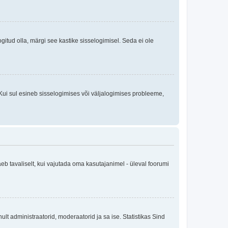
logitud olla, märgi see kastike sisselogimisel. Seda ei ole
Kui sul esineb sisselogimises või väljalogimises probleeme,
eb tavaliselt, kui vajutada oma kasutajanimel - üleval foorumi
inult administraatorid, moderaatorid ja sa ise. Statistikas Sind