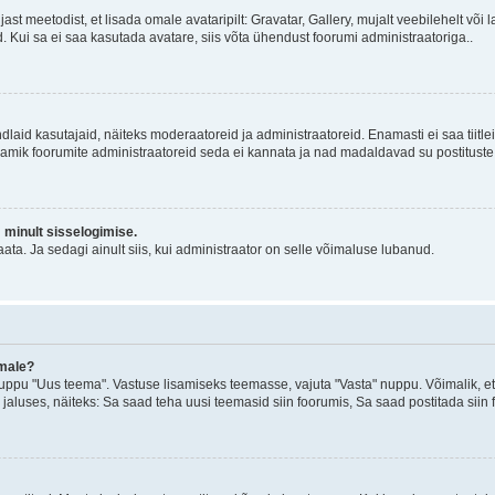
jast meetodist, et lisada omale avataripilt: Gravatar, Gallery, mujalt veebilehelt võ
d. Kui sa ei saa kasutada avatare, siis võta ühendust foorumi administraatoriga..
d kindlaid kasutajaid, näiteks moderaatoreid ja administraatoreid. Enamasti ei saa tii
. Enamik foorumite administraatoreid seda ei kannata ja nad madaldavad su postituste
m minult sisselogimise.
ata. Ja sedagi ainult siis, kui administraator on selle võimaluse lubanud.
emale?
ppu "Uus teema". Vastuse lisamiseks teemasse, vajuta "Vasta" nuppu. Võimalik, et s
 jaluses, näiteks: Sa saad teha uusi teemasid siin foorumis, Sa saad postitada siin