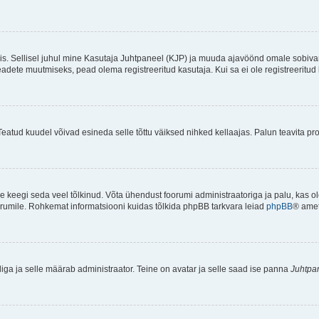
ndis. Sellisel juhul mine Kasutaja Juhtpaneel (KJP) ja muuda ajavöönd omale sobiva
ete muutmiseks, pead olema registreeritud kasutaja. Kui sa ei ole registreeritud 
Teatud kuudel võivad esineda selle tõttu väiksed nihked kellaajas. Palun teavita pro
ole keegi seda veel tõlkinud. Võta ühendust foorumi administraatoriga ja palu, kas 
foorumile. Rohkemat informatsiooni kuidas tõlkida phpBB tarkvara leiad
phpBB
® ametl
tliga ja selle määrab administraator. Teine on avatar ja selle saad ise panna
Juhtpa