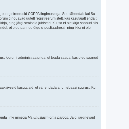
ee, et registreerusid COPPA tingimustega. See tähendab kui Sa
oorumid nõuavad uutelt registreerumistelt, kas kasutajalt endalt
rja, ning järgi sealseid juhiseid. Kui sa ei ole kirja saanud siis
kindel, et oled pannud õige e-postiaadressi, ning ikka ei ole
ndust foorumi administraatoriga, et teada saada, kas oled saanud
baaktiivseid kasutajaid, et vähendada andmebaasi suurust. Kui
ajuta linki nimega
Ma unustasin oma parooli
. Jälgi järgnevaid