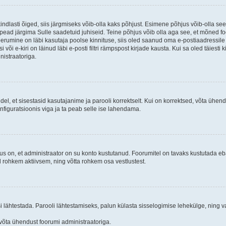
kindlasti õiged, siis järgmiseks võib-olla kaks põhjust. Esimene põhjus võib-olla s
iis pead järgima Sulle saadetuid juhiseid. Teine põhjus võib olla aga see, et mõned f
treerumine on läbi kasutaja poolse kinnituse, siis oled saanud oma e-postiaadressile ki
või e-kiri on läinud läbi e-posti filtri rämpspost kirjade kausta. Kui sa oled täiesti 
nistraatoriga.
ndel, et sisestasid kasutajanime ja parooli korrektselt. Kui on korrektsed, võta ühe
nfiguratsioonis viga ja ta peab selle ise lahendama.
us on, et administraator on su konto kustutanud. Foorumitel on tavaks kustutada e
al rohkem aktiivsem, ning võtta rohkem osa vestlustest.
si lähtestada. Parooli lähtestamiseks, palun külasta sisselogimise lehekülge, ning v
un võta ühendust foorumi administraatoriga.