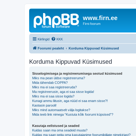
www.firn.ee
Firni foorum
Kiirlingid
KKK
Foorumi pealeht
Korduma Kippuvad Küsimused
Korduma Kippuvad Küsimused
Sisselogimisega ja registreerumisega seotud küsimused
Miks ma pean üldse registreeruma?
Mida tähendab COPPA?
Miks ma ei saa registreeruda?
Ma registreerusin, aga ei saa sisse logida!
Miks ma ei saa sisse logida?
Kunagi ammu liitusin, aga nüüd ei saa enam sisse?!
Kaotasin parooli!
Miks mind automaatselt välja logitakse?
Mida teeb link nimega “Kustuta kõik foorumi küpsised”?
Kasutaja eelistused ja seaded
Kuidas saan ma oma seadeid muuta?
Kuidas ma saan peita oma kasutajanime foorumilolijate nimekirjast?