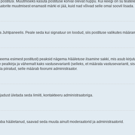
postitusi. Muutmiseks kasuta postituse kõrval olevat nuppu. Kui keegi on su teate
raatorite muutmisest enamasti märki ei jää, kuid nad võivad selle omal soovil lisada.
ma Juhtpaneelis. Peale seda kui signatuur on loodud, siis postituse valikutes määr
d teema esimest postitust) peaksid nägema
Hääletuse lisamine
sakki, mis asub kirjut
ealkirja ja vähemalt kaks vastusevarianti (selleks, et määrata vastusevarianti, s
la piiratud, selle määrab foorumi administraator.
adust ületada seda limiiti, kontakteeru administraatoriga.
juba hääletanud, saavad seda muuta ainult moderaatorid ja administraatorid.