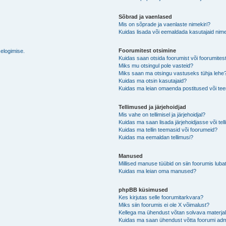
Sõbrad ja vaenlased
Mis on sõprade ja vaenlaste nimekiri?
Kuidas lisada või eemaldada kasutajaid nime
Foorumitest otsimine
selogimise.
Kuidas saan otsida foorumist või foorumites
Miks mu otsingul pole vasteid?
Miks saan ma otsingu vastuseks tühja lehe
Kuidas ma otsin kasutajaid?
Kuidas ma leian omaenda postitused või t
Tellimused ja järjehoidjad
Mis vahe on tellimisel ja järjehoidjal?
Kuidas ma saan lisada järjehoidjasse või tel
Kuidas ma tellin teemasid või foorumeid?
Kuidas ma eemaldan tellimusi?
Manused
Millised manuse tüübid on siin foorumis luba
Kuidas ma leian oma manused?
phpBB küsimused
Kes kirjutas selle foorumitarkvara?
Miks siin foorumis ei ole X võimalust?
Kellega ma ühendust võtan solvava materjali 
Kuidas ma saan ühendust võtta foorumi adm