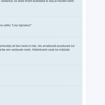
le vastanud, sa seda enam kustutada ei saa ja muutes tuleb
ama valiku
"Lisa signatuur"
.
amisvälja all (kui seda ei näe, siis arvatavasti puuduvad sul
isesta see vastavale reale. Hääletusele saab ka määrata