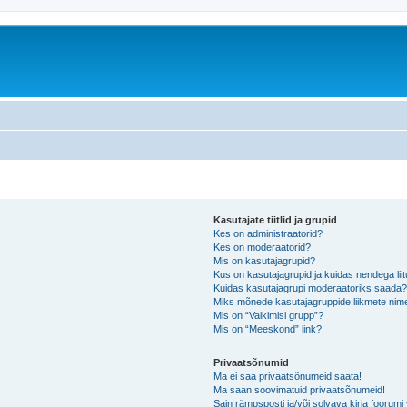
Kasutajate tiitlid ja grupid
Kes on administraatorid?
Kes on moderaatorid?
Mis on kasutajagrupid?
Kus on kasutajagrupid ja kuidas nendega lii
Kuidas kasutajagrupi moderaatoriks saada
Miks mõnede kasutajagruppide liikmete nime
Mis on “Vaikimisi grupp”?
Mis on “Meeskond” link?
Privaatsõnumid
Ma ei saa privaatsõnumeid saata!
Ma saan soovimatuid privaatsõnumeid!
Sain rämpsposti ja/või solvava kirja foorum