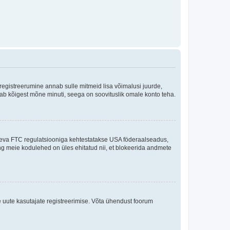
 registreerumine annab sulle mitmeid lisa võimalusi juurde,
võtab kõigest mõne minuti, seega on soovituslik omale konto teha.
sneva FTC regulatsiooniga kehtestatakse USA föderaalseadus,
ning meie kodulehed on üles ehitatud nii, et blokeerida andmete
e uute kasutajate registreerimise. Võta ühendust foorum