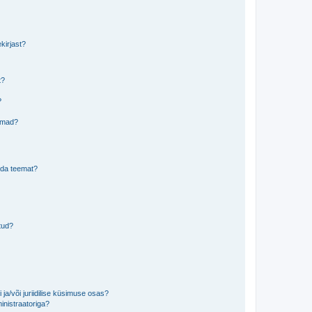
kirjast?
t?
?
eemad?
lida teemat?
tud?
ja/või juriidilise küsimuse osas?
inistraatoriga?