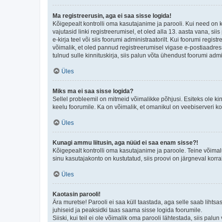
Ma registreerusin, aga ei saa sisse logida!
Kõigepealt kontrolli oma kasutajanime ja parooli. Kui need on 
vajutasid linki registreerumisel, et oled alla 13. aasta vana, s
e-kirja teel või siis foorumi administraatorilt. Kui foorumi regis
võimalik, et oled pannud registreerumisel vigase e-postiaadressi 
tulnud sulle kinnituskirja, siis palun võta ühendust foorumi admi
Üles
Miks ma ei saa sisse logida?
Sellel probleemil on mitmeid võimalikke põhjusi. Esiteks ole ki
keelu foorumile. Ka on võimalik, et omanikul on veebiserveri ko
Üles
Kunagi ammu liitusin, aga nüüd ei saa enam sisse?!
Kõigepealt kontrolli oma kasutajanime ja paroole. Teine võimal
sinu kasutajakonto on kustutatud, siis proovi on järgneval korr
Üles
Kaotasin parooli!
Ära muretse! Parooli ei saa küll taastada, aga selle saab lihtsa
juhiseid ja peaksidki taas saama sisse logida foorumile.
Siiski, kui teil ei ole võimalik oma parooli lähtestada, siis pal