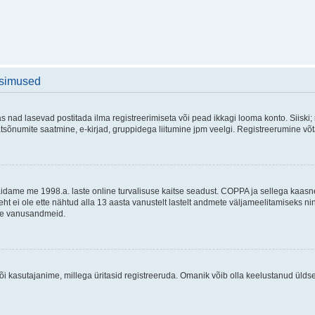
üsimused
as nad lasevad postitada ilma registreerimiseta või pead ikkagi looma konto. Siiski;
rivaatsõnumite saatmine, e-kirjad, gruppidega liitumine jpm veelgi. Registreerumine 
 täidame me 1998.a. laste online turvalisuse kaitse seadust. COPPA ja sellega kaa
leht ei ole ette nähtud alla 13 aasta vanustelt lastelt andmete väljameelitamiseks 
akse vanusandmeid.
õi kasutajanime, millega üritasid registreeruda. Omanik võib olla keelustanud ülds