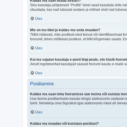
Kuidas ma saan lisada avatari?
Sinu kasutaja juhtpaneeli “Profiili” lehel saad kasutada ühte nel
otsustada, kas nad lubavad avatare ja millisel viisil nad lubava
Üles
Mis on mu tiitel ja kuidas ma seda muudan?
Tiitlid näitavad, mitu postitust oled teinud või identfitseeriva
foorumit, tehes mõttetuid postitusi, et tiitlit kõrgemaks saada
Üles
Kui ma vajutan kasutaja e-posti lingi peale, siis küsib fooru
Ainult registreeritud kasutajad saavad foorumi kaudu e-maile sa
Üles
Postitamine
Kuidas ma saan teha foorumisse uue teema või vastata te
Uue teema postitamiseks kasuta mingis alafoorumis vastavat nu
toimi. Nimekirja oma õigustest igas alafoorumis näed all olevas
Üles
Kuidas ma muudan või kustutan postitusi?