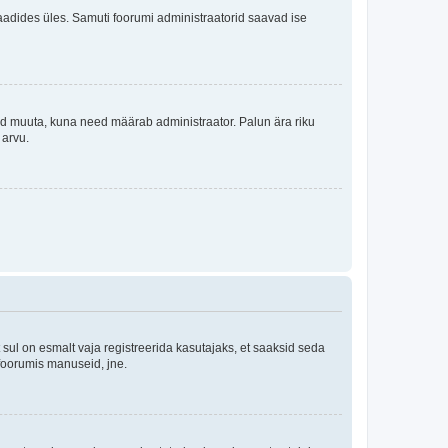
i laadides üles. Samuti foorumi administraatorid saavad ise
tleid muuta, kuna need määrab administraator. Palun ära riku
 arvu.
ul on esmalt vaja registreerida kasutajaks, et saaksid seda
 foorumis manuseid, jne.