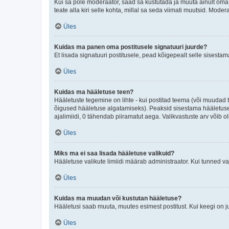
Kui sa pole moderaator, saad sa kustutada ja muuta ainult oma 
teate alla kiri selle kohta, millal sa seda viimati muutsid. Mode
Üles
Kuidas ma panen oma postitusele signatuuri juurde?
Et lisada signatuuri postitusele, pead kõigepealt selle sisesta
Üles
Kuidas ma hääletuse teen?
Hääletuste tegemine on lihte - kui postitad teema (või muuda
õigused hääletuse algatamiseks). Peaksid sisestama hääletuse p
ajalimiidi, 0 tähendab piiramatut aega. Valikvastuste arv võib ol
Üles
Miks ma ei saa lisada hääletuse valikuid?
Hääletuse valikute limiidi määrab administraator. Kui tunned vaj
Üles
Kuidas ma muudan või kustutan hääletuse?
Hääletusi saab muuta, muutes esimest postitust. Kui keegi on 
Üles