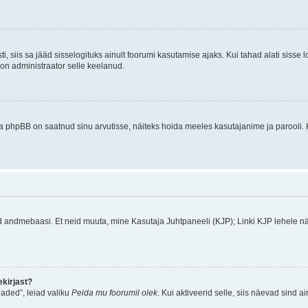
ti, siis sa jääd sisselogituks ainult foorumi kasutamise ajaks. Kui tahad alati sisse 
, on administraator selle keelanud.
a phpBB on saatnud sinu arvutisse, näiteks hoida meeles kasutajanime ja parooli. 
ud andmebaasi. Et neid muuta, mine Kasutaja Juhtpaneeli (KJP); Linki KJP lehele nä
kirjast?
aded”, leiad valiku
Peida mu foorumil olek
. Kui aktiveerid selle, siis näevad sind a