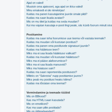
Ajad on valed!
Muutsin oma ajatsooni, aga ajad on ikka valed!
Minu emakeelt ei ole nimekirjas!
Kuidas ma panen kasutajanime juurde omale pildi?
Kuidas ma saan lisada avatari?
Mis on mu tiitel ja kuidas ma seda muudan?
Kui ma vajutan kasutaja e-posti lingi peale, siis küsib foorum minult sis
Postitamine
Kuidas ma saan teha foorumisse uue teema või vastata teemale?
Kuidas ma muudan või kustutan postitusi?
Kuidas ma panen oma postitusele signatuuri juurde?
Kuidas ma hääletuse teen?
Miks ma ei saa lisada hääletuse valikuid?
Kuidas ma muudan või kustutan hääletuse?
Miks ma ei pääse alafoorumisse?
Miks ma ei saa lisada manuseid?
Miks ma hoiatuse sain?
Kuidas ma saan raporteerida postitusest?
Milleks on “Salvesta” nupp postitamise juures?
Miks peab mu postitust heaks kiitma?
Kuidas ma tõstatan oma teemat?
Vormindamine ja teemade tüübid
Mis on BBkood?
Kas ma HTMLi saan kasutada?
Mis on emotikoni?
Kas ma saan pilte postitada?
Mis on üldteadaanded?