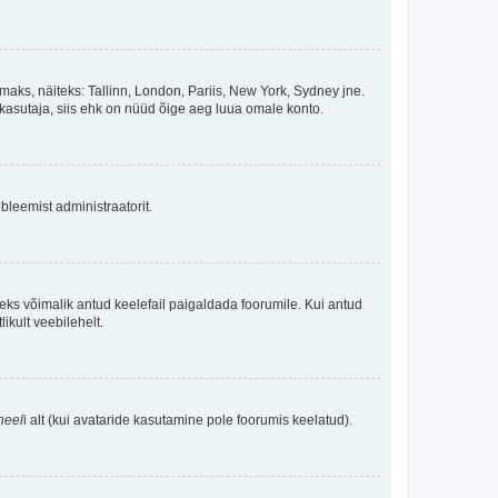
maks, näiteks: Tallinn, London, Pariis, New York, Sydney jne.
kasutaja, siis ehk on nüüd õige aeg luua omale konto.
bleemist administraatorit.
oleks võimalik antud keelefail paigaldada foorumile. Kui antud
ikult veebilehelt.
neel
i alt (kui avataride kasutamine pole foorumis keelatud).