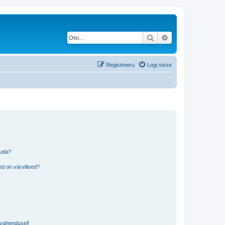
Otsi
Täiendatud otsing
Registreeru
Logi sisse
tuda?
?
d on värvilised?
i vahendusel!