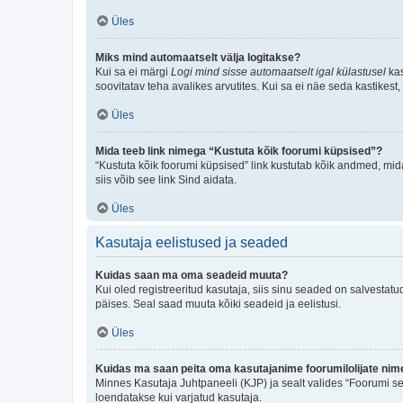
Üles
Miks mind automaatselt välja logitakse?
Kui sa ei märgi
Logi mind sisse automaatselt igal külastusel
kas
soovitatav teha avalikes arvutites. Kui sa ei näe seda kastikest
Üles
Mida teeb link nimega “Kustuta kõik foorumi küpsised”?
“Kustuta kõik foorumi küpsised” link kustutab kõik andmed, mid
siis võib see link Sind aidata.
Üles
Kasutaja eelistused ja seaded
Kuidas saan ma oma seadeid muuta?
Kui oled registreeritud kasutaja, siis sinu seaded on salvestat
päises. Seal saad muuta kõiki seadeid ja eelistusi.
Üles
Kuidas ma saan peita oma kasutajanime foorumilolijate nime
Minnes Kasutaja Juhtpaneeli (KJP) ja sealt valides “Foorumi se
loendatakse kui varjatud kasutaja.