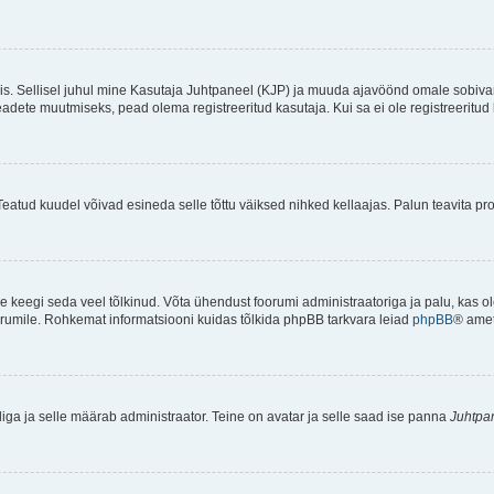
ndis. Sellisel juhul mine Kasutaja Juhtpaneel (KJP) ja muuda ajavöönd omale sobiva
ete muutmiseks, pead olema registreeritud kasutaja. Kui sa ei ole registreeritud 
Teatud kuudel võivad esineda selle tõttu väiksed nihked kellaajas. Palun teavita pro
ole keegi seda veel tõlkinud. Võta ühendust foorumi administraatoriga ja palu, kas 
foorumile. Rohkemat informatsiooni kuidas tõlkida phpBB tarkvara leiad
phpBB
® ametl
tliga ja selle määrab administraator. Teine on avatar ja selle saad ise panna
Juhtpa