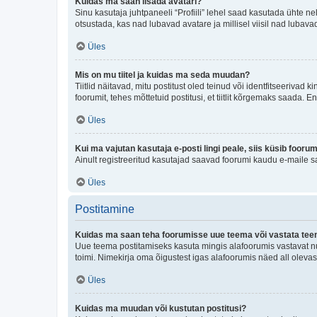
Kuidas ma saan lisada avatari?
Sinu kasutaja juhtpaneeli “Profiili” lehel saad kasutada ühte nel
otsustada, kas nad lubavad avatare ja millisel viisil nad lubava
Üles
Mis on mu tiitel ja kuidas ma seda muudan?
Tiitlid näitavad, mitu postitust oled teinud või identfitseeriva
foorumit, tehes mõttetuid postitusi, et tiitlit kõrgemaks saada
Üles
Kui ma vajutan kasutaja e-posti lingi peale, siis küsib fooru
Ainult registreeritud kasutajad saavad foorumi kaudu e-maile sa
Üles
Postitamine
Kuidas ma saan teha foorumisse uue teema või vastata te
Uue teema postitamiseks kasuta mingis alafoorumis vastavat nu
toimi. Nimekirja oma õigustest igas alafoorumis näed all olevas
Üles
Kuidas ma muudan või kustutan postitusi?