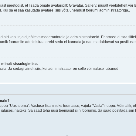
jast meetodist, et lisada omale avataripilt: Gravatar, Gallery, mujalt veebilehelt võ
d. Kui sa ei saa kasutada avatare, siis võta ühendust foorumi administraatoriga..
d kindlaid kasutajaid, näiteks moderaatoreid ja administraatoreid. Enamasti ei saa tii
. Enamik foorumite administraatoreid seda ei kannata ja nad madaldavad su postituste
m minult sisselogimise.
ata. Ja sedagi ainult siis, kui administraator on selle võimaluse lubanud.
emale?
ppu "Uus teema". Vastuse lisamiseks teemasse, vajuta "Vasta" nuppu. Võimalik, et s
 jaluses, näiteks: Sa saad teha uusi teemasid siin foorumis, Sa saad postitada siin