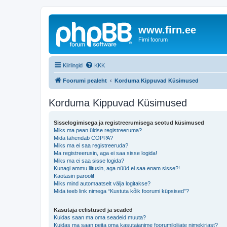
www.firn.ee
Firni foorum
Kiirlingid
KKK
Foorumi pealeht
Korduma Kippuvad Küsimused
Korduma Kippuvad Küsimused
Sisselogimisega ja registreerumisega seotud küsimused
Miks ma pean üldse registreeruma?
Mida tähendab COPPA?
Miks ma ei saa registreeruda?
Ma registreerusin, aga ei saa sisse logida!
Miks ma ei saa sisse logida?
Kunagi ammu liitusin, aga nüüd ei saa enam sisse?!
Kaotasin parooli!
Miks mind automaatselt välja logitakse?
Mida teeb link nimega “Kustuta kõik foorumi küpsised”?
Kasutaja eelistused ja seaded
Kuidas saan ma oma seadeid muuta?
Kuidas ma saan peita oma kasutajanime foorumilolijate nimekirjast?