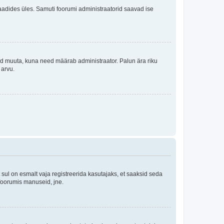
i laadides üles. Samuti foorumi administraatorid saavad ise
tleid muuta, kuna need määrab administraator. Palun ära riku
 arvu.
ul on esmalt vaja registreerida kasutajaks, et saaksid seda
 foorumis manuseid, jne.