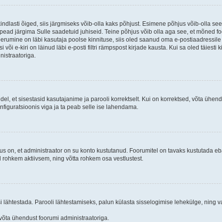
kindlasti õiged, siis järgmiseks võib-olla kaks põhjust. Esimene põhjus võib-olla s
iis pead järgima Sulle saadetuid juhiseid. Teine põhjus võib olla aga see, et mõned f
treerumine on läbi kasutaja poolse kinnituse, siis oled saanud oma e-postiaadressile ki
või e-kiri on läinud läbi e-posti filtri rämpspost kirjade kausta. Kui sa oled täiesti 
nistraatoriga.
ndel, et sisestasid kasutajanime ja parooli korrektselt. Kui on korrektsed, võta ühe
nfiguratsioonis viga ja ta peab selle ise lahendama.
us on, et administraator on su konto kustutanud. Foorumitel on tavaks kustutada e
al rohkem aktiivsem, ning võtta rohkem osa vestlustest.
si lähtestada. Parooli lähtestamiseks, palun külasta sisselogimise lehekülge, ning v
un võta ühendust foorumi administraatoriga.