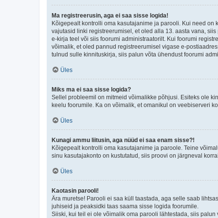
Ma registreerusin, aga ei saa sisse logida!
Kõigepealt kontrolli oma kasutajanime ja parooli. Kui need on 
vajutasid linki registreerumisel, et oled alla 13. aasta vana, s
e-kirja teel või siis foorumi administraatorilt. Kui foorumi regis
võimalik, et oled pannud registreerumisel vigase e-postiaadressi 
tulnud sulle kinnituskirja, siis palun võta ühendust foorumi admi
Üles
Miks ma ei saa sisse logida?
Sellel probleemil on mitmeid võimalikke põhjusi. Esiteks ole ki
keelu foorumile. Ka on võimalik, et omanikul on veebiserveri ko
Üles
Kunagi ammu liitusin, aga nüüd ei saa enam sisse?!
Kõigepealt kontrolli oma kasutajanime ja paroole. Teine võimal
sinu kasutajakonto on kustutatud, siis proovi on järgneval korr
Üles
Kaotasin parooli!
Ära muretse! Parooli ei saa küll taastada, aga selle saab lihtsa
juhiseid ja peaksidki taas saama sisse logida foorumile.
Siiski, kui teil ei ole võimalik oma parooli lähtestada, siis pal