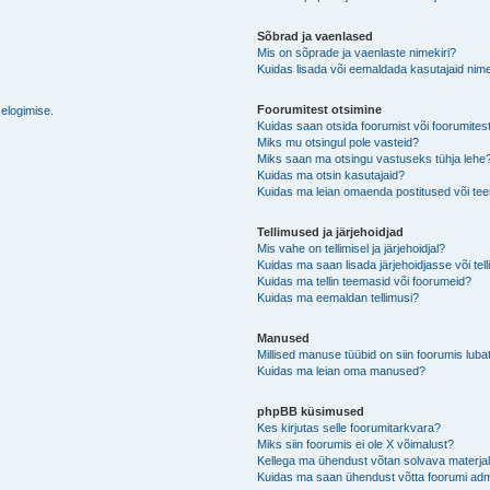
Sõbrad ja vaenlased
Mis on sõprade ja vaenlaste nimekiri?
Kuidas lisada või eemaldada kasutajaid nime
Foorumitest otsimine
selogimise.
Kuidas saan otsida foorumist või foorumites
Miks mu otsingul pole vasteid?
Miks saan ma otsingu vastuseks tühja lehe
Kuidas ma otsin kasutajaid?
Kuidas ma leian omaenda postitused või t
Tellimused ja järjehoidjad
Mis vahe on tellimisel ja järjehoidjal?
Kuidas ma saan lisada järjehoidjasse või tel
Kuidas ma tellin teemasid või foorumeid?
Kuidas ma eemaldan tellimusi?
Manused
Millised manuse tüübid on siin foorumis luba
Kuidas ma leian oma manused?
phpBB küsimused
Kes kirjutas selle foorumitarkvara?
Miks siin foorumis ei ole X võimalust?
Kellega ma ühendust võtan solvava materjali 
Kuidas ma saan ühendust võtta foorumi adm