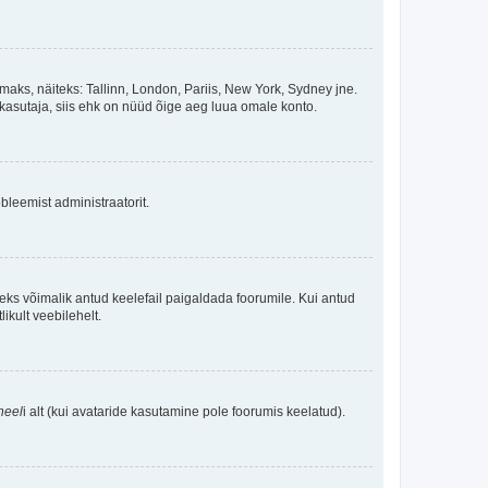
maks, näiteks: Tallinn, London, Pariis, New York, Sydney jne.
kasutaja, siis ehk on nüüd õige aeg luua omale konto.
bleemist administraatorit.
oleks võimalik antud keelefail paigaldada foorumile. Kui antud
ikult veebilehelt.
neel
i alt (kui avataride kasutamine pole foorumis keelatud).