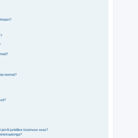
kirjast?
t?
?
eemad?
lida teemat?
tud?
ja/või juriidilise küsimuse osas?
inistraatoriga?