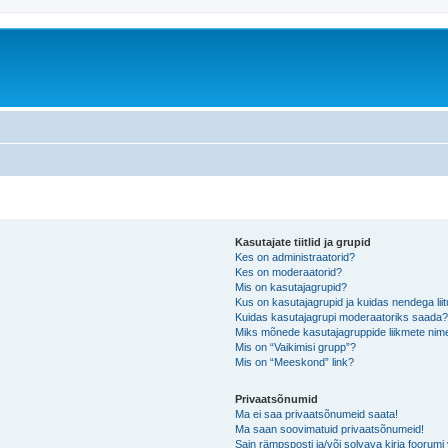
Kasutajate tiitlid ja grupid
Kes on administraatorid?
Kes on moderaatorid?
Mis on kasutajagrupid?
Kus on kasutajagrupid ja kuidas nendega lii
Kuidas kasutajagrupi moderaatoriks saada
Miks mõnede kasutajagruppide liikmete nime
Mis on “Vaikimisi grupp”?
Mis on “Meeskond” link?
Privaatsõnumid
Ma ei saa privaatsõnumeid saata!
Ma saan soovimatuid privaatsõnumeid!
Sain rämpsposti ja/või solvava kirja foorum