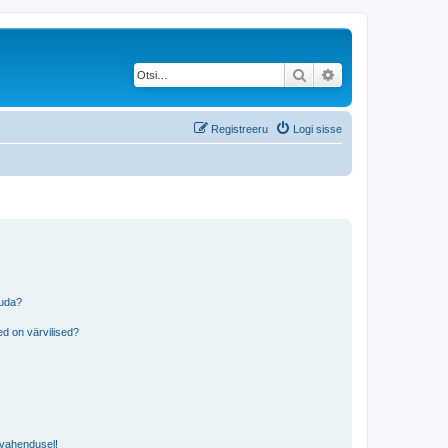
Otsi
Täiendatud otsing
Registreeru
Logi sisse
tuda?
?
d on värvilised?
i vahendusel!