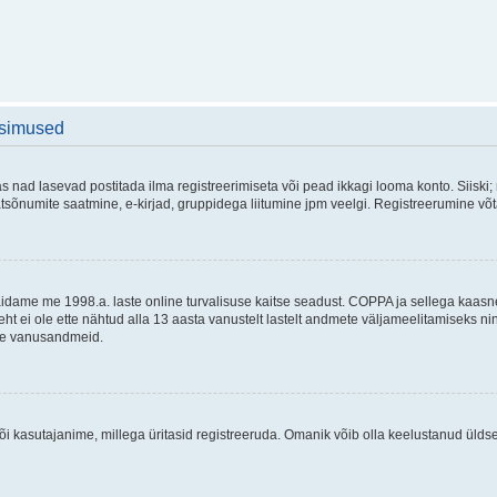
üsimused
as nad lasevad postitada ilma registreerimiseta või pead ikkagi looma konto. Siiski;
rivaatsõnumite saatmine, e-kirjad, gruppidega liitumine jpm veelgi. Registreerumine 
 täidame me 1998.a. laste online turvalisuse kaitse seadust. COPPA ja sellega kaa
leht ei ole ette nähtud alla 13 aasta vanustelt lastelt andmete väljameelitamiseks 
akse vanusandmeid.
õi kasutajanime, millega üritasid registreeruda. Omanik võib olla keelustanud ülds