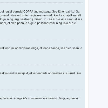
ee, et registreerusid COPPA tingimustega. See tähendab kui Sa
oorumid nõuavad uutelt registreerumistelt, kas kasutajalt endalt
rja, ning järgi sealseid juhiseid. Kui sa ei ole kirja saanud siis
kindel, et oled pannud õige e-postiaadressi, ning ikka ei ole
ndust foorumi administraatoriga, et teada saada, kas oled saanud
baaktiivseid kasutajaid, et vähendada andmebaasi suurust. Kui
ajuta linki nimega
Ma unustasin oma parooli
. Jälgi järgnevaid