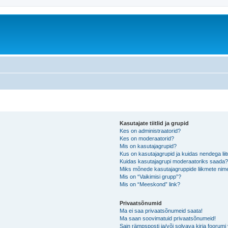
Kasutajate tiitlid ja grupid
Kes on administraatorid?
Kes on moderaatorid?
Mis on kasutajagrupid?
Kus on kasutajagrupid ja kuidas nendega lii
Kuidas kasutajagrupi moderaatoriks saada
Miks mõnede kasutajagruppide liikmete nime
Mis on “Vaikimisi grupp”?
Mis on “Meeskond” link?
Privaatsõnumid
Ma ei saa privaatsõnumeid saata!
Ma saan soovimatuid privaatsõnumeid!
Sain rämpsposti ja/või solvava kirja foorum