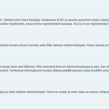
ndis. Sellisel juhul mine Kasutaja Juhtpaneel (KJP) ja muuda ajavöönd omale sobiva
ete muutmiseks, pead olema registreeritud kasutaja. Kui sa ei ole registreeritud 
Teatud kuudel võivad esineda selle tõttu väiksed nihked kellaajas. Palun teavita pro
ole keegi seda veel tõlkinud. Võta ühendust foorumi administraatoriga ja palu, kas 
foorumile. Rohkemat informatsiooni kuidas tõlkida phpBB tarkvara leiad
phpBB
® ametl
tliga ja selle määrab administraator. Teine on avatar ja selle saad ise panna
Juhtpa