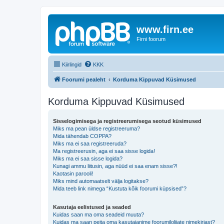
www.firn.ee
Firni foorum
Kiirlingid
KKK
Foorumi pealeht
Korduma Kippuvad Küsimused
Korduma Kippuvad Küsimused
Sisselogimisega ja registreerumisega seotud küsimused
Miks ma pean üldse registreeruma?
Mida tähendab COPPA?
Miks ma ei saa registreeruda?
Ma registreerusin, aga ei saa sisse logida!
Miks ma ei saa sisse logida?
Kunagi ammu liitusin, aga nüüd ei saa enam sisse?!
Kaotasin parooli!
Miks mind automaatselt välja logitakse?
Mida teeb link nimega “Kustuta kõik foorumi küpsised”?
Kasutaja eelistused ja seaded
Kuidas saan ma oma seadeid muuta?
Kuidas ma saan peita oma kasutajanime foorumilolijate nimekirjast?