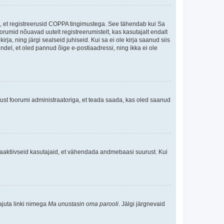
ee, et registreerusid COPPA tingimustega. See tähendab kui Sa
oorumid nõuavad uutelt registreerumistelt, kas kasutajalt endalt
rja, ning järgi sealseid juhiseid. Kui sa ei ole kirja saanud siis
kindel, et oled pannud õige e-postiaadressi, ning ikka ei ole
ndust foorumi administraatoriga, et teada saada, kas oled saanud
baaktiivseid kasutajaid, et vähendada andmebaasi suurust. Kui
ajuta linki nimega
Ma unustasin oma parooli
. Jälgi järgnevaid