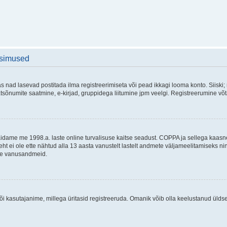
üsimused
as nad lasevad postitada ilma registreerimiseta või pead ikkagi looma konto. Siiski;
rivaatsõnumite saatmine, e-kirjad, gruppidega liitumine jpm veelgi. Registreerumine 
 täidame me 1998.a. laste online turvalisuse kaitse seadust. COPPA ja sellega kaa
leht ei ole ette nähtud alla 13 aasta vanustelt lastelt andmete väljameelitamiseks 
akse vanusandmeid.
õi kasutajanime, millega üritasid registreeruda. Omanik võib olla keelustanud ülds