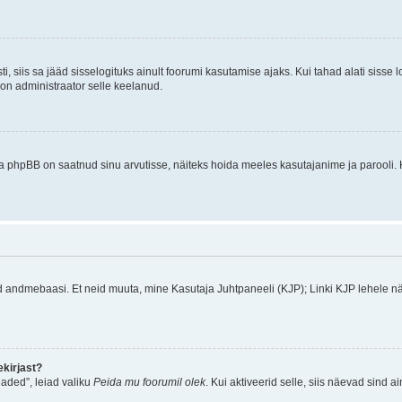
ti, siis sa jääd sisselogituks ainult foorumi kasutamise ajaks. Kui tahad alati sisse 
, on administraator selle keelanud.
a phpBB on saatnud sinu arvutisse, näiteks hoida meeles kasutajanime ja parooli. 
ud andmebaasi. Et neid muuta, mine Kasutaja Juhtpaneeli (KJP); Linki KJP lehele nä
kirjast?
aded”, leiad valiku
Peida mu foorumil olek
. Kui aktiveerid selle, siis näevad sind a