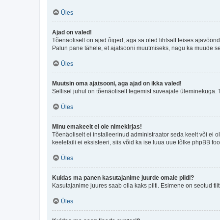
Üles
Ajad on valed!
Tõenäoliselt on ajad õiged, aga sa oled lihtsalt teises ajavöö
Palun pane tähele, et ajatsooni muutmiseks, nagu ka muude sead
Üles
Muutsin oma ajatsooni, aga ajad on ikka valed!
Sellisel juhul on tõenäoliselt tegemist suveajale üleminekuga. 
Üles
Minu emakeelt ei ole nimekirjas!
Tõenäoliselt ei installeerinud administraator seda keelt või ei 
keelefaili ei eksisteeri, siis võid ka ise luua uue tõlke phpBB 
Üles
Kuidas ma panen kasutajanime juurde omale pildi?
Kasutajanime juures saab olla kaks pilti. Esimene on seotud tii
Üles