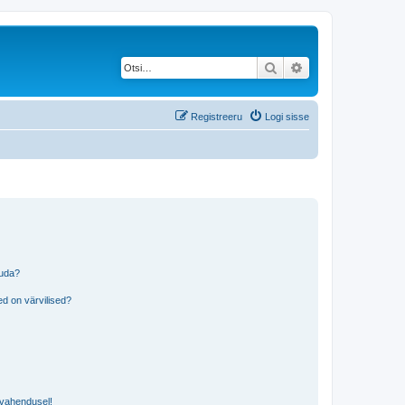
Otsi
Täiendatud otsing
Registreeru
Logi sisse
tuda?
?
d on värvilised?
i vahendusel!