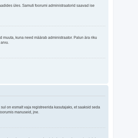
i laadides üles. Samuti foorumi administraatorid saavad ise
tleid muuta, kuna need määrab administraator. Palun ära riku
 arvu.
ul on esmalt vaja registreerida kasutajaks, et saaksid seda
 foorumis manuseid, jne.