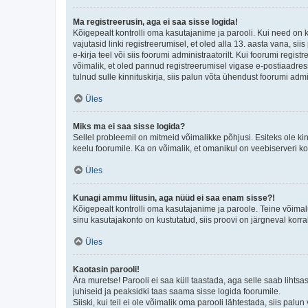
Ma registreerusin, aga ei saa sisse logida!
Kõigepealt kontrolli oma kasutajanime ja parooli. Kui need on 
vajutasid linki registreerumisel, et oled alla 13. aasta vana, s
e-kirja teel või siis foorumi administraatorilt. Kui foorumi regis
võimalik, et oled pannud registreerumisel vigase e-postiaadressi 
tulnud sulle kinnituskirja, siis palun võta ühendust foorumi admi
Üles
Miks ma ei saa sisse logida?
Sellel probleemil on mitmeid võimalikke põhjusi. Esiteks ole ki
keelu foorumile. Ka on võimalik, et omanikul on veebiserveri ko
Üles
Kunagi ammu liitusin, aga nüüd ei saa enam sisse?!
Kõigepealt kontrolli oma kasutajanime ja paroole. Teine võimal
sinu kasutajakonto on kustutatud, siis proovi on järgneval korr
Üles
Kaotasin parooli!
Ära muretse! Parooli ei saa küll taastada, aga selle saab lihtsa
juhiseid ja peaksidki taas saama sisse logida foorumile.
Siiski, kui teil ei ole võimalik oma parooli lähtestada, siis pal