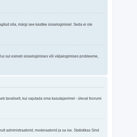
logitud olla, märgi see kastike sisselogimisel. Seda ei ole
Kui sul esineb sisselogimises või väljalogimises probleeme,
eb tavaliselt, kui vajutada oma kasutajanimel - üleval foorumi
inult administraatorid, moderaatorid ja sa ise. Statistikas Sind