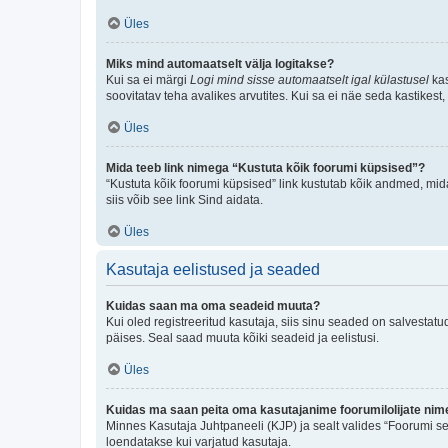
Üles
Miks mind automaatselt välja logitakse?
Kui sa ei märgi
Logi mind sisse automaatselt igal külastusel
kas
soovitatav teha avalikes arvutites. Kui sa ei näe seda kastikest
Üles
Mida teeb link nimega “Kustuta kõik foorumi küpsised”?
“Kustuta kõik foorumi küpsised” link kustutab kõik andmed, mid
siis võib see link Sind aidata.
Üles
Kasutaja eelistused ja seaded
Kuidas saan ma oma seadeid muuta?
Kui oled registreeritud kasutaja, siis sinu seaded on salvestat
päises. Seal saad muuta kõiki seadeid ja eelistusi.
Üles
Kuidas ma saan peita oma kasutajanime foorumilolijate nime
Minnes Kasutaja Juhtpaneeli (KJP) ja sealt valides “Foorumi se
loendatakse kui varjatud kasutaja.