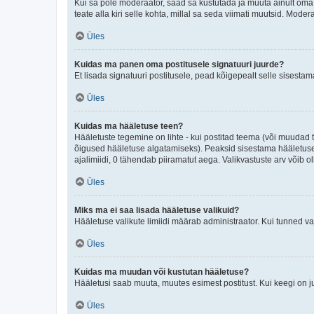
Kui sa pole moderaator, saad sa kustutada ja muuta ainult oma 
teate alla kiri selle kohta, millal sa seda viimati muutsid. Mode
Üles
Kuidas ma panen oma postitusele signatuuri juurde?
Et lisada signatuuri postitusele, pead kõigepealt selle sisesta
Üles
Kuidas ma hääletuse teen?
Hääletuste tegemine on lihte - kui postitad teema (või muuda
õigused hääletuse algatamiseks). Peaksid sisestama hääletuse p
ajalimiidi, 0 tähendab piiramatut aega. Valikvastuste arv võib ol
Üles
Miks ma ei saa lisada hääletuse valikuid?
Hääletuse valikute limiidi määrab administraator. Kui tunned vaj
Üles
Kuidas ma muudan või kustutan hääletuse?
Hääletusi saab muuta, muutes esimest postitust. Kui keegi on 
Üles