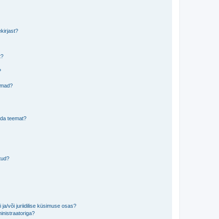
kirjast?
t?
?
eemad?
lida teemat?
tud?
ja/või juriidilise küsimuse osas?
inistraatoriga?