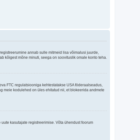
 registreerumine annab sulle mitmeid lisa võimalusi juurde,
võtab kõigest mõne minuti, seega on soovituslik omale konto teha.
sneva FTC regulatsiooniga kehtestatakse USA föderaalseadus,
ning meie kodulehed on üles ehitatud nii, et blokeerida andmete
e uute kasutajate registreerimise. Võta ühendust foorum