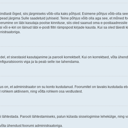
kindlasti õiged, siis järgmiseks võib-olla kaks põhjust. Esimene põhjus võib-olla s
iis pead järgima Sulle saadetuid juhiseid. Teine põhjus võib olla aga see, et mõned f
treerumine on läbi kasutaja poolse kinnituse, siis oled saanud oma e-postiaadressile ki
või e-kiri on läinud läbi e-posti filtri rämpspost kirjade kausta. Kui sa oled täiesti 
nistraatoriga.
ndel, et sisestasid kasutajanime ja parooli korrektselt. Kui on korrektsed, võta ühe
nfiguratsioonis viga ja ta peab selle ise lahendama.
us on, et administraator on su konto kustutanud. Foorumitel on tavaks kustutada e
al rohkem aktiivsem, ning võtta rohkem osa vestlustest.
si lähtestada. Parooli lähtestamiseks, palun külasta sisselogimise lehekülge, ning v
un võta ühendust foorumi administraatoriga.