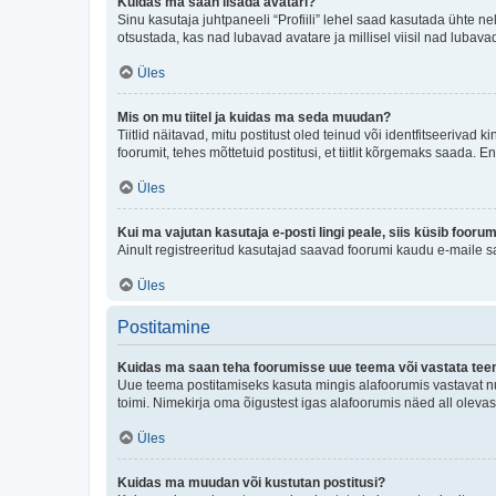
Kuidas ma saan lisada avatari?
Sinu kasutaja juhtpaneeli “Profiili” lehel saad kasutada ühte nel
otsustada, kas nad lubavad avatare ja millisel viisil nad lubava
Üles
Mis on mu tiitel ja kuidas ma seda muudan?
Tiitlid näitavad, mitu postitust oled teinud või identfitseeriva
foorumit, tehes mõttetuid postitusi, et tiitlit kõrgemaks saada
Üles
Kui ma vajutan kasutaja e-posti lingi peale, siis küsib fooru
Ainult registreeritud kasutajad saavad foorumi kaudu e-maile sa
Üles
Postitamine
Kuidas ma saan teha foorumisse uue teema või vastata te
Uue teema postitamiseks kasuta mingis alafoorumis vastavat nu
toimi. Nimekirja oma õigustest igas alafoorumis näed all olevas
Üles
Kuidas ma muudan või kustutan postitusi?