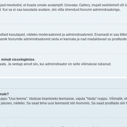
jast meetodist, et lisada omale avataripilt: Gravatar, Gallery, mujalt veebilehelt võ
d. Kui sa ei saa kasutada avatare, siis võta ühendust foorumi administraatoriga..
d kindlaid kasutajaid, näiteks moderaatoreid ja administraatoreid. Enamasti ei saa tii
. Enamik foorumite administraatoreid seda ei kannata ja nad madaldavad su postituste
m minult sisselogimise.
ata. Ja sedagi ainult siis, kui administraator on selle võimaluse lubanud.
emale?
ppu "Uus teema". Vastuse lisamiseks teemasse, vajuta "Vasta" nuppu. Võimalik, et s
 jaluses, näiteks: Sa saad teha uusi teemasid siin foorumis, Sa saad postitada siin