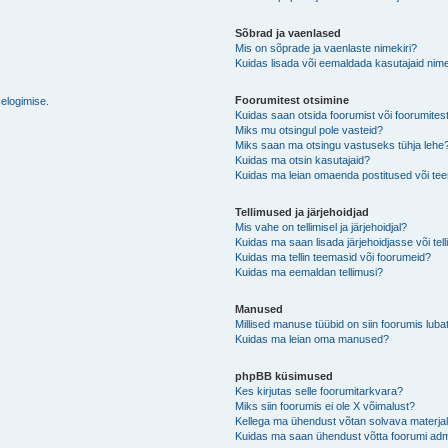
Sõbrad ja vaenlased
Mis on sõprade ja vaenlaste nimekiri?
Kuidas lisada või eemaldada kasutajaid nime
Foorumitest otsimine
selogimise.
Kuidas saan otsida foorumist või foorumites
Miks mu otsingul pole vasteid?
Miks saan ma otsingu vastuseks tühja lehe
Kuidas ma otsin kasutajaid?
Kuidas ma leian omaenda postitused või t
Tellimused ja järjehoidjad
Mis vahe on tellimisel ja järjehoidjal?
Kuidas ma saan lisada järjehoidjasse või tel
Kuidas ma tellin teemasid või foorumeid?
Kuidas ma eemaldan tellimusi?
Manused
Millised manuse tüübid on siin foorumis luba
Kuidas ma leian oma manused?
phpBB küsimused
Kes kirjutas selle foorumitarkvara?
Miks siin foorumis ei ole X võimalust?
Kellega ma ühendust võtan solvava materjali 
Kuidas ma saan ühendust võtta foorumi adm