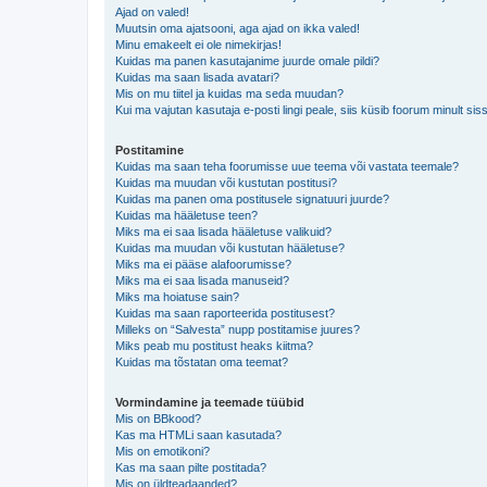
Ajad on valed!
Muutsin oma ajatsooni, aga ajad on ikka valed!
Minu emakeelt ei ole nimekirjas!
Kuidas ma panen kasutajanime juurde omale pildi?
Kuidas ma saan lisada avatari?
Mis on mu tiitel ja kuidas ma seda muudan?
Kui ma vajutan kasutaja e-posti lingi peale, siis küsib foorum minult sis
Postitamine
Kuidas ma saan teha foorumisse uue teema või vastata teemale?
Kuidas ma muudan või kustutan postitusi?
Kuidas ma panen oma postitusele signatuuri juurde?
Kuidas ma hääletuse teen?
Miks ma ei saa lisada hääletuse valikuid?
Kuidas ma muudan või kustutan hääletuse?
Miks ma ei pääse alafoorumisse?
Miks ma ei saa lisada manuseid?
Miks ma hoiatuse sain?
Kuidas ma saan raporteerida postitusest?
Milleks on “Salvesta” nupp postitamise juures?
Miks peab mu postitust heaks kiitma?
Kuidas ma tõstatan oma teemat?
Vormindamine ja teemade tüübid
Mis on BBkood?
Kas ma HTMLi saan kasutada?
Mis on emotikoni?
Kas ma saan pilte postitada?
Mis on üldteadaanded?