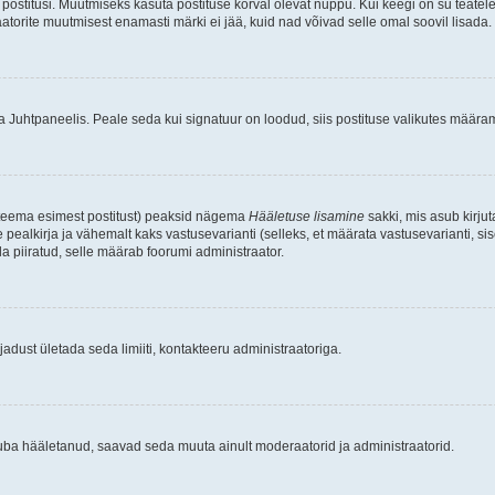
postitusi. Muutmiseks kasuta postituse kõrval olevat nuppu. Kui keegi on su teate
raatorite muutmisest enamasti märki ei jää, kuid nad võivad selle omal soovil lisada.
ma Juhtpaneelis. Peale seda kui signatuur on loodud, siis postituse valikutes määr
d teema esimest postitust) peaksid nägema
Hääletuse lisamine
sakki, mis asub kirjut
ealkirja ja vähemalt kaks vastusevarianti (selleks, et määrata vastusevarianti, s
la piiratud, selle määrab foorumi administraator.
adust ületada seda limiiti, kontakteeru administraatoriga.
juba hääletanud, saavad seda muuta ainult moderaatorid ja administraatorid.