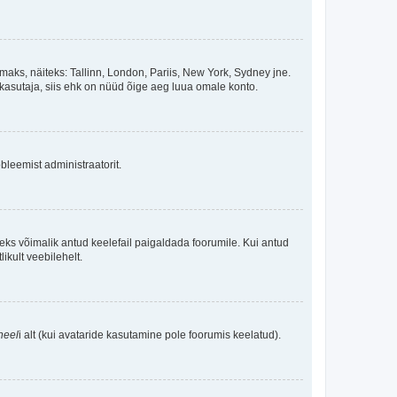
maks, näiteks: Tallinn, London, Pariis, New York, Sydney jne.
kasutaja, siis ehk on nüüd õige aeg luua omale konto.
bleemist administraatorit.
oleks võimalik antud keelefail paigaldada foorumile. Kui antud
ikult veebilehelt.
neel
i alt (kui avataride kasutamine pole foorumis keelatud).