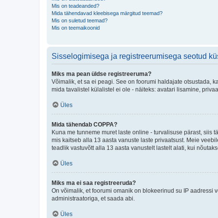
Mis on teadeanded?
Mida tähendavad kleebisega märgitud teemad?
Mis on suletud teemad?
Mis on teemaikoonid
Sisselogimisega ja registreerumisega seotud k
Miks ma pean üldse registreeruma?
Võimalik, et sa ei peagi. See on foorumi haldajate otsustada, k
mida tavalistel külalistel ei ole - näiteks: avatari lisamine, p
Üles
Mida tähendab COPPA?
Kuna me tunneme muret laste online - turvalisuse pärast, siis
mis kaitseb alla 13 aasta vanuste laste privaatsust. Meie veebi
teadlik vastuvõtt alla 13 aasta vanustelt lastelt alati, kui nõut
Üles
Miks ma ei saa registreeruda?
On võimalik, et foorumi omanik on blokeerinud su IP aadressi v
administraatoriga, et saada abi.
Üles