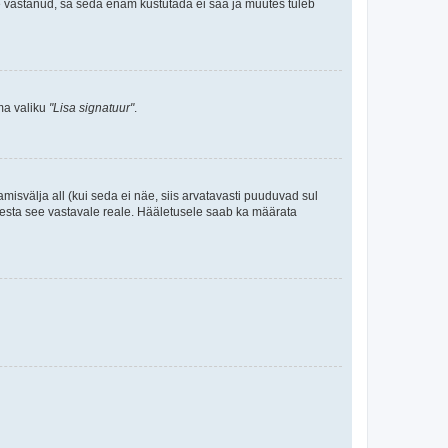
le vastanud, sa seda enam kustutada ei saa ja muutes tuleb
ama valiku
"Lisa signatuur"
.
amisvälja all (kui seda ei näe, siis arvatavasti puuduvad sul
isesta see vastavale reale. Hääletusele saab ka määrata