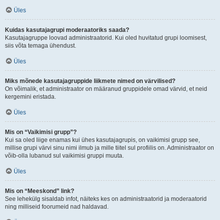
Üles
Kuidas kasutajagrupi moderaatoriks saada?
Kasutajagruppe loovad administraatorid. Kui oled huvitatud grupi loomisest,
siis võta temaga ühendust.
Üles
Miks mõnede kasutajagruppide liikmete nimed on värvilised?
On võimalik, et administraator on määranud gruppidele omad värvid, et neid
kergemini eristada.
Üles
Mis on “Vaikimisi grupp”?
Kui sa oled liige enamas kui ühes kasutajagrupis, on vaikimisi grupp see,
millise grupi värvi sinu nimi ilmub ja mille tiitel sul profiilis on. Administraator on
võib-olla lubanud sul vaikimisi gruppi muuta.
Üles
Mis on “Meeskond” link?
See lehekülg sisaldab infot, näiteks kes on administraatorid ja moderaatorid
ning milliseid foorumeid nad haldavad.