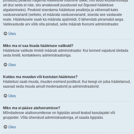
postitust) peaksid nägema
Hääletuse lisamine
sakki, mis asub kirjutamisvälja
all (kui seda ei näe, siis arvatavasti puuduvad sul õigused hääletuse
algatamiseks). Peaksid sisestama hääletuse pealkirja ja vähemalt kaks
vastusevarianti (selleks, et määrata vastusevarianti, sisesta see vastavale
reale. Hääletusele saab ka määrata ajalimiidi, 0 tähendab piiramatut aega.
Valikvastuste arv võib olla piiratud, selle määrab foorumi administraator.
Üles
Miks ma ei saa lisada hääletuse valikuid?
Hääletuse valikute limiidi määrab administraator. Kui tunned vajadust ületada
seda limiiti, kontakteeru administraatoriga.
Üles
Kuidas ma muudan või kustutan hääletuse?
Hääletusi saab muuta, muutes esimest postitust. Kui keegi on juba hääletanud,
saavad seda muuta ainult moderaatorid ja administraatorid.
Üles
Miks ma ei pääse alafoorumisse?
Mõndadesse alafoorumitesse on ligipääs ainult teatud kasutajatel või
gruppidel. Võta ühendust administraatoriga, et saada ligipääs.
Üles