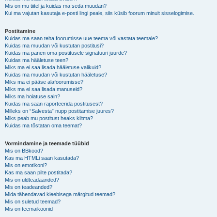
Mis on mu tiitel ja kuidas ma seda muudan?
Kui ma vajutan kasutaja e-posti lingi peale, siis küsib foorum minult sisselogimise.
Postitamine
Kuidas ma saan teha foorumisse uue teema või vastata teemale?
Kuidas ma muudan või kustutan postitusi?
Kuidas ma panen oma postitusele signatuuri juurde?
Kuidas ma hääletuse teen?
Miks ma ei saa lisada hääletuse valikuid?
Kuidas ma muudan või kustutan hääletuse?
Miks ma ei pääse alafoorumisse?
Miks ma ei saa lisada manuseid?
Miks ma hoiatuse sain?
Kuidas ma saan raporteerida postitusest?
Milleks on “Salvesta” nupp postitamise juures?
Miks peab mu postitust heaks kiitma?
Kuidas ma tõstatan oma teemat?
Vormindamine ja teemade tüübid
Mis on BBkood?
Kas ma HTMLi saan kasutada?
Mis on emotikoni?
Kas ma saan pilte postitada?
Mis on üldteadaanded?
Mis on teadeanded?
Mida tähendavad kleebisega märgitud teemad?
Mis on suletud teemad?
Mis on teemaikoonid