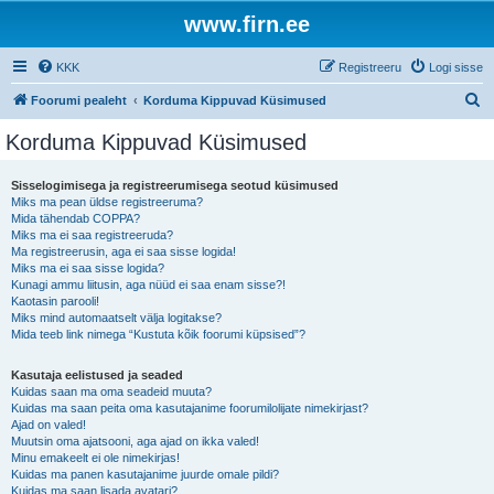
www.firn.ee
KKK
Registreeru
Logi sisse
O
Foorumi pealeht
Korduma Kippuvad Küsimused
t
Korduma Kippuvad Küsimused
s
i
Sisselogimisega ja registreerumisega seotud küsimused
Miks ma pean üldse registreeruma?
Mida tähendab COPPA?
Miks ma ei saa registreeruda?
Ma registreerusin, aga ei saa sisse logida!
Miks ma ei saa sisse logida?
Kunagi ammu liitusin, aga nüüd ei saa enam sisse?!
Kaotasin parooli!
Miks mind automaatselt välja logitakse?
Mida teeb link nimega “Kustuta kõik foorumi küpsised”?
Kasutaja eelistused ja seaded
Kuidas saan ma oma seadeid muuta?
Kuidas ma saan peita oma kasutajanime foorumilolijate nimekirjast?
Ajad on valed!
Muutsin oma ajatsooni, aga ajad on ikka valed!
Minu emakeelt ei ole nimekirjas!
Kuidas ma panen kasutajanime juurde omale pildi?
Kuidas ma saan lisada avatari?