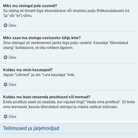
Miks mu otsingul pole vasteid?
Su otsing oli ilmselt liiga ebamäärane või sisaldas palju tihtikasutatavaid (nt.
"ja" või "ei") sõnu.
Üles
Miks saan ma otsingu vastuseks tühja lehe?
Sinu otsingul oli veebiserveri jaoks liiga palju vasteid. Kasutaja “täiendatud
otsing” funktsiooni, et olla rohkem täpsem.
Üles
Kuidas ma otsin kasutajaid?
Vajuta “Liikmed” ja siis “Leia kasutaja” linki.
Üles
Kuidas ma leian omaenda postitused või teemad?
Enda postitusi saad sa vaadata, kui vajutad lingil “Vaata oma postitusi”. Et leida
oma teemasid, kasuta täiendatud otsingut ja määra valikud sobivaks.
Üles
Tellimused ja järjehoidjad