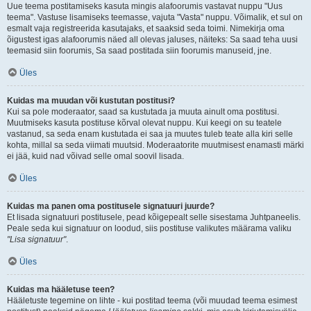
Uue teema postitamiseks kasuta mingis alafoorumis vastavat nuppu "Uus
teema". Vastuse lisamiseks teemasse, vajuta "Vasta" nuppu. Võimalik, et sul on
esmalt vaja registreerida kasutajaks, et saaksid seda toimi. Nimekirja oma
õigustest igas alafoorumis näed all olevas jaluses, näiteks: Sa saad teha uusi
teemasid siin foorumis, Sa saad postitada siin foorumis manuseid, jne.
Üles
Kuidas ma muudan või kustutan postitusi?
Kui sa pole moderaator, saad sa kustutada ja muuta ainult oma postitusi.
Muutmiseks kasuta postituse kõrval olevat nuppu. Kui keegi on su teatele
vastanud, sa seda enam kustutada ei saa ja muutes tuleb teate alla kiri selle
kohta, millal sa seda viimati muutsid. Moderaatorite muutmisest enamasti märki
ei jää, kuid nad võivad selle omal soovil lisada.
Üles
Kuidas ma panen oma postitusele signatuuri juurde?
Et lisada signatuuri postitusele, pead kõigepealt selle sisestama Juhtpaneelis.
Peale seda kui signatuur on loodud, siis postituse valikutes määrama valiku
"Lisa signatuur"
.
Üles
Kuidas ma hääletuse teen?
Hääletuste tegemine on lihte - kui postitad teema (või muudad teema esimest