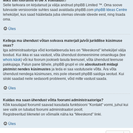
Miks siin foorumis ei ole X võimalust?
Selle tarkvara on kirjutanud ja välja andnud phpBB Limited ™. Oma soove
tulevaste versioonide suhtes saad avaldada phpBB.com
phpBB Ideas Centre
leheküljel, kus saad hääletada juba olemas olevate ideede eest, ning lisada
oma.
Üles
Kellega ma ühendust võtan solvava materjali ja/või juriidilise küsimuse
osas?
Iga administraatoriga võid kontakteeruda kes on “Meeskond” leheküljel välja
toodud. Kui ikka ei saa vastust, võta ühendust domeeninime omanikuga (tee
whois käsk
) või kui foorum jookseb tasuta teenusel, võta ühendust teenuse
pakkujaga. Palun pane tähele, phpBB grupil ei ole
absoluutselt midagi
pistmist nendes küsimustes
ja teda ei saa vastutusele võtta. Ära võta
ühendust nendega küsimuses, mis pole otseselt phpBB saidiga seotud. Kui
siiski saadad neile sedasorti probleemi, võid mitte vastust saada.
Üles
Kuidas ma saan ühendust võtta foorumi administraatoriga?
Kõik kasutajad foorumil saavad kasutada funktsiooni “Kontakt” vormi, juhul kui
see valik on lubatud foorumi administraatori poolt.
Registreeritud liikmetel on võimalik näha ka “Meeskond” linki.
Üles