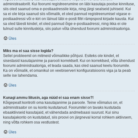
administraatorilt. Kui foorumi registreerumine on läbi kasutaja poolse kinnituse,
siis oled saanud oma e-postiaadressile kirja, ning järgi sealseid juhiseid. Kui
sa ei ole kirja saanud siis võimalik, et oled pannud registreerumisel vigase e-
postiaadressi või e-kiri on läinud läbi e-posti filtri rämpspost kirjade kausta. Kui
sa oled täiesti kindel, et oled pannud õige e-postiaadressi, ning ikka ei ole
tulnud sulle kinnituskirja, siis palun võta ühendust foorumi administraatoriga.
Üles
Miks ma ei saa sisse logida?
Sellel probleemil on mitmeid võimalikke põhjusi. Esiteks ole kindel, et
sisestasid kasutajanime ja parooli korrektselt. Kui on korrektsed, võta ühendust
foorumi administraatoriga, et teada saada, kas oled saanud keelu foorumile.
Ka on võimalik, et omanikul on veebiserveri konfiguratsioonis viga ja ta peab
selle ise lahendama.
Üles
Kunagi ammu liitusin, aga nüüd ei saa enam sisse?!
Kõigepealt kontrolli oma kasutajanime ja paroole. Teine võimalus on, et
administraator on su konto kustutanud. Foorumitel on tavaks kustutada
ebaaktiivseid kasutajaid, et vähendada andmebaasi suurust. Kui sinu
kasutajakonto on kustutatud, siis proovi on järgneval korral rohkem aktiivsem,
ning võtta rohkem osa vestlustest.
Üles