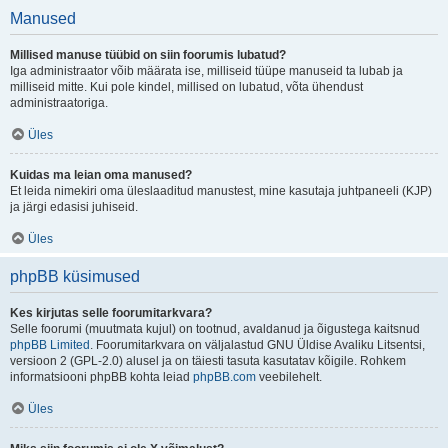
Manused
Millised manuse tüübid on siin foorumis lubatud?
Iga administraator võib määrata ise, milliseid tüüpe manuseid ta lubab ja
milliseid mitte. Kui pole kindel, millised on lubatud, võta ühendust
administraatoriga.
Üles
Kuidas ma leian oma manused?
Et leida nimekiri oma üleslaaditud manustest, mine kasutaja juhtpaneeli (KJP)
ja järgi edasisi juhiseid.
Üles
phpBB küsimused
Kes kirjutas selle foorumitarkvara?
Selle foorumi (muutmata kujul) on tootnud, avaldanud ja õigustega kaitsnud
phpBB Limited
. Foorumitarkvara on väljalastud GNU Üldise Avaliku Litsentsi,
versioon 2 (GPL-2.0) alusel ja on täiesti tasuta kasutatav kõigile. Rohkem
informatsiooni phpBB kohta leiad
phpBB.com
veebilehelt.
Üles