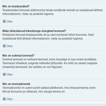
Mis on teadeanded?
Teadeanded ilmuvad alafoorumis teiste postituste kohale ja sisaldavad tähtsat
informatsiooni, mida sa peaksid lugema.
Üles
Mida tähendavad kleebisega märgitud teemad?
Kleepsud ilmuvad teadaannete all ja vaid esimesel lehel foorumis. Nad
sisaldavad tihti tähtsat informatsiooni, mida sa peaksid lugema.
Üles
Mis on suletud teemad?
Suletud teemad on sellised teemad, kuhu kasutaja ei saa enam postitada.
Teemasid võidakse sulgeda mitmetel põhjustel. Ka võid sa saada sulgeda
omaenda teemasid, kui selleks on sul õigused.
Üles
Mis on teemaikoonid
Teemaikoonid on autori poolt valitud pildikesed, mis ilmuvad teema nime
kõrval foorumis ja näitavad, mis sisuga teema on.
Üles