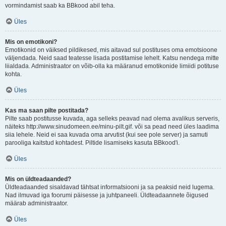
vormindamist saab ka BBkood abil teha.
Üles
Mis on emotikoni?
Emotikonid on väiksed pildikesed, mis aitavad sul postituses oma emotsioone
väljendada. Neid saad teatesse lisada postitamise lehelt. Katsu nendega mitte
liialdada. Administraator on võib-olla ka määranud emotikonide limiidi potituse
kohta.
Üles
Kas ma saan pilte postitada?
Pilte saab postitusse kuvada, aga selleks peavad nad olema avalikus serveris,
näiteks http://www.sinudomeen.ee/minu-pilt.gif. või sa pead need üles laadima
siia lehele. Neid ei saa kuvada oma arvutist (kui see pole server) ja samuti
parooliga kaitstud kohtadest. Piltide lisamiseks kasuta BBkood'i.
Üles
Mis on üldteadaanded?
Üldteadaanded sisaldavad tähtsat informatsiooni ja sa peaksid neid lugema.
Nad ilmuvad iga foorumi päisesse ja juhtpaneeli. Üldteadaannete õigused
määrab administraator.
Üles