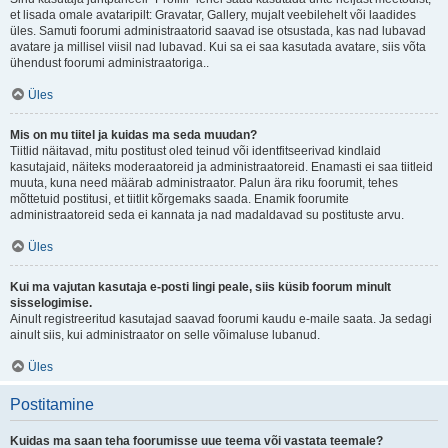
et lisada omale avataripilt: Gravatar, Gallery, mujalt veebilehelt või laadides
üles. Samuti foorumi administraatorid saavad ise otsustada, kas nad lubavad
avatare ja millisel viisil nad lubavad. Kui sa ei saa kasutada avatare, siis võta
ühendust foorumi administraatoriga..
Üles
Mis on mu tiitel ja kuidas ma seda muudan?
Tiitlid näitavad, mitu postitust oled teinud või identfitseerivad kindlaid
kasutajaid, näiteks moderaatoreid ja administraatoreid. Enamasti ei saa tiitleid
muuta, kuna need määrab administraator. Palun ära riku foorumit, tehes
mõttetuid postitusi, et tiitlit kõrgemaks saada. Enamik foorumite
administraatoreid seda ei kannata ja nad madaldavad su postituste arvu.
Üles
Kui ma vajutan kasutaja e-posti lingi peale, siis küsib foorum minult
sisselogimise.
Ainult registreeritud kasutajad saavad foorumi kaudu e-maile saata. Ja sedagi
ainult siis, kui administraator on selle võimaluse lubanud.
Üles
Postitamine
Kuidas ma saan teha foorumisse uue teema või vastata teemale?