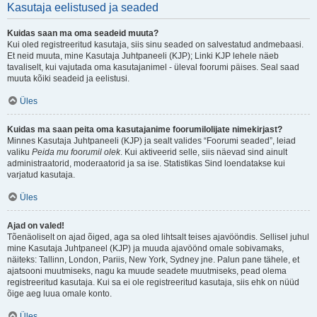
Kasutaja eelistused ja seaded
Kuidas saan ma oma seadeid muuta?
Kui oled registreeritud kasutaja, siis sinu seaded on salvestatud andmebaasi.
Et neid muuta, mine Kasutaja Juhtpaneeli (KJP); Linki KJP lehele näeb
tavaliselt, kui vajutada oma kasutajanimel - üleval foorumi päises. Seal saad
muuta kõiki seadeid ja eelistusi.
Üles
Kuidas ma saan peita oma kasutajanime foorumilolijate nimekirjast?
Minnes Kasutaja Juhtpaneeli (KJP) ja sealt valides “Foorumi seaded”, leiad
valiku
Peida mu foorumil olek
. Kui aktiveerid selle, siis näevad sind ainult
administraatorid, moderaatorid ja sa ise. Statistikas Sind loendatakse kui
varjatud kasutaja.
Üles
Ajad on valed!
Tõenäoliselt on ajad õiged, aga sa oled lihtsalt teises ajavööndis. Sellisel juhul
mine Kasutaja Juhtpaneel (KJP) ja muuda ajavöönd omale sobivamaks,
näiteks: Tallinn, London, Pariis, New York, Sydney jne. Palun pane tähele, et
ajatsooni muutmiseks, nagu ka muude seadete muutmiseks, pead olema
registreeritud kasutaja. Kui sa ei ole registreeritud kasutaja, siis ehk on nüüd
õige aeg luua omale konto.
Üles