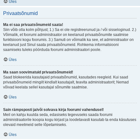
Üles
Privaatsõnumid
Ma ei saa privaatsõnumeid saata!
Siin võib olla kolm põhjust; 1.) Sa ei ole registreerunud ja / või sisseloginud. 2.)
Võimalik, et foorumi administraator on keelanud privaatsõnumite saatmise
funktsiooni kogu foorumis. 3.) Samuti on võimalik ka see, et administraator on
keelanud just Sinul saata privaatsõnumeid. Rohkema informatsiooni
saamiseks tuleks pöörduda foorumi administraatori poole.
Üles
Ma saan soovimatuid privaatsõnumeid!
Saad blokeerida kasutajaid privaatsõnumid, kasutades reegleid. Kui saad
privaatsõnumeid mingilt kindlalt kasutajalt, teavita administraatorit; Nemad
võivad keelata sellel kasutajal sõnumite saatmise.
Üles
Sain rämpsposti ja/või solvava kirja foorumi vahendusel!
Meil on kahju kuulda seda, edasiseks tegevuseks saada foorumi
administraatorile koopia kogu kirjast ja loodetavasti kasutab ta enda käsutuses
olevaid meetmeid selle lõpetamiseks.
Üles