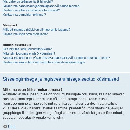
Mis vahe on tellimisel ja järjehoidjal?
Kuidas ma saan lisada järjehoidjasse või tellida teemat?
Kuidas ma tellin teemasid või foorumeid?
Kuidas ma eemaldan tellimusi?
Manused
Millised manuse tüübid on siin foorumis lubatud?
Kuidas ma leian oma manused?
phpBB küsimused
Kes kirjutas selle foorumitarkvara?
Miks siin foorumis ei ole X võimalust?
Kellega ma ühendust võtan solvava materjali ja/või juriidilise küsimuse osas?
Kuidas ma saan ühendust võtta foorumi administraatoriga?
Sisselogimisega ja registreerumisega seotud küsimused
Miks ma pean üldse registreeruma?
Võimalik, et sa ei peagi. See on foorumi haldajate otsustada, kas nad lasevad
postitada ilma registreerimiseta või pead ikkagi looma konto. Siiski;
registreerumine annab sulle mitmeid lisa võimalusi juurde, mida tavalistel
külalistel ei ole - näiteks: avatari lisamine, privaatsõnumite saatmine, e-kirjad,
gruppidega liitumine jpm veelgi. Registreerumine võtab kõigest mõne minuti,
seega on soovituslik omale konto teha.
Üles