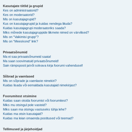
Kasutajate tiitlid ja grupid
Kes on administraatorid?
Kes on moderaatorid?
Mis on kasutajagrupid?
Kus on kasutajagrupid ja kuidas nendega liituda?
Kuidas kasutajagrupi moderaatoriks saada?
Miks mõnede kasutajagruppide liikmete nimed on värvilised?
Mis on “Vaikimisi grupp”?
Mis on “Meeskond” link?
Privaatsõnumid
Ma ei saa privaatsõnumeid saata!
Ma saan soovimatuid privaatsõnumeid!
Sain rämpsposti ja/või solvava kirja foorumi vahendusel!
Sõbrad ja vaenlased
Mis on sõprade ja vaenlaste nimekiri?
Kuidas lisada või eemaldada kasutajaid nimekirjast?
Foorumitest otsimine
Kuidas saan otsida foorumist või foorumitest?
Miks mu otsingul pole vasteid?
Miks saan ma otsingu vastuseks tühja lehe?
Kuidas ma otsin kasutajaid?
Kuidas ma leian omaenda postitused või teemad?
Tellimused ja järjehoidjad