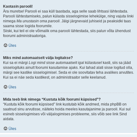
Kaotasin parooli!
Ära muretse! Parooli ei saa küll taastada, aga selle saab lihtsasi lähtestada.
Parooli lähtestamiseks, palun külasta sisselogimise lehekülge, ning vajuta linki
nimega
Ma unustasin oma parooli
. Jälgi järgnevaid juhiseid ja peaksidki taas
saama sisse logida foorumile.
Siiski, kui teil ei ole võimalik oma parooli lähtestada, siis palun võta ühendust
foorumi administraatoriga.
Üles
Miks mind automaatselt välja logitakse?
Kui sa ei märgi
Logi mind sisse automaatselt igal külastusel
kasti, siis sa jääd
sisselogituks ainult foorumi kasutamise ajaks. Kui tahad alati sisse logitud olla,
märgi see kastike sisselogimisel. Seda ei ole soovitatav teha avalikes arvutites.
Kui sa ei näe seda kastikest, on administraator selle keelanud.
Üles
Mida teeb link nimega “Kustuta kõik foorumi küpsised”?
“Kustuta kõik foorumi küpsised” link kustutab kõik andmed, mida phpBB on
saatnud sinu arvutisse, näiteks hoida meeles kasutajanime ja parooli. Kui sul
esineb sisselogimises või väljalogimises probleeme, siis võib see link Sind
aidata.
Üles