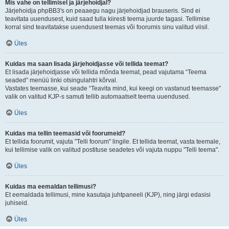
Mis vahe on tellimisel ja järjehoidjal?
Järjehoidja phpBB3's on peaaegu nagu järjehoidjad brauseris. Sind ei
teavitata uuendusest, kuid saad tulla kiiresti teema juurde tagasi. Tellimise
korral sind teavitatakse uuendusest teemas või foorumis sinu valitud viisil.
Üles
Kuidas ma saan lisada järjehoidjasse või tellida teemat?
Et lisada järjehoidjasse või tellida mõnda teemat, pead vajutama “Teema
seaded” menüü linki otsingulahtri kõrval.
Vastates teemasse, kui seade “Teavita mind, kui keegi on vastanud teemasse”
valik on valitud KJP-s samuti tellib automaatselt teema uuendused.
Üles
Kuidas ma tellin teemasid või foorumeid?
Et tellida foorumit, vajuta "Telli foorum" lingile. Et tellida teemat, vasta teemale,
kui tellimise valik on valitud postituse seadetes või vajuta nuppu "Telli teema".
Üles
Kuidas ma eemaldan tellimusi?
Et eemaldada tellimusi, mine kasutaja juhtpaneeli (KJP), ning järgi edasisi
juhiseid.
Üles