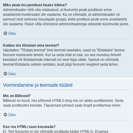
Miks peab mu postitust heaks kiitma?
Administraator võib olla määranud, et foorumis peab postituse enne
avaldamist moderaator üle vaatama. Ka on võimalik, et administraator on
pannud sind sellesse kasutajate gruppi, kelle postitusi peab enne avaldamist
üle vaatama. Palun võta ühendust administraatoriga edasiste küsimuste jaoks.
Üles
Kuidas ma tõstatan oma teemat?
Vajutades “Tõstata teemat” linki teemat vaadates, saad sa "tõstatada" teema
foorumi esimesele lehele. Kui sa seda linki ei näe, on see moodus ilmselt
keelatud või tõstatamiste intervall on veel liiga väike. Samuti on võimalik
teemat tõstatada sellele vastates, kuid jälgi foorumi reegleid seda tehes.
Üles
Vormindamine ja teemade tüübid
Mis on BBkood?
BBkood on kood, mis põhineb HTMLil ning mis on abiks postitamisel. Seda
saab postitustes keelata. Täpsemad juhised saab lingilt postitamise lehel.
Üles
Kas ma HTMLi saan kasutada?
Ei. Siin foorumis ei ole võimalik postitada käske HTML'is. Enamus