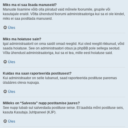
Miks ma ei saa lisada manuseid?
Manuste lisamine võib olla piiratud vaid mõnele foorumile, grupile või
kasutajale eraldi. Võtta ühendust foorumi administraatoriga kui sa ei ole kindel,
miks ei saa postitada manuseid.
Üles
Miks ma hoiatuse sain?
Igal administraatoril on oma saidil omad reeglid. Kui oled reeglit rikkunud, võid
saada hoiatuse. See on administraatori otsus ja phpBB pole sellega seotud.
Võta ühendust administraatoriga, kui sa ei tea, mille eest hoiatuse said.
Üles
Kuidas ma saan raporteerida postitusest?
Kui administraator on selle lubanud, saad raporteerida postituse paremas
ülaääres oleva nupuga.
Üles
Milleks on “Salvesta” nupp postitamise juures?
See nupp lubab sul salvestada postituse seise. Et laadida mõni postituse seis,
kasuta Kasutaja Juhtpaneel (KJP).
Üles