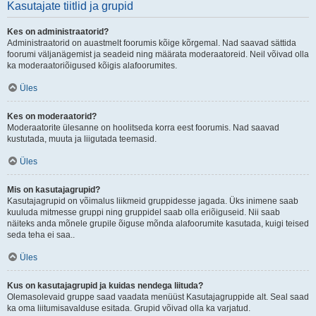
Kasutajate tiitlid ja grupid
Kes on administraatorid?
Administraatorid on auastmelt foorumis kõige kõrgemal. Nad saavad sättida
foorumi väljanägemist ja seadeid ning määrata moderaatoreid. Neil võivad olla
ka moderaatoriõigused kõigis alafoorumites.
Üles
Kes on moderaatorid?
Moderaatorite ülesanne on hoolitseda korra eest foorumis. Nad saavad
kustutada, muuta ja liigutada teemasid.
Üles
Mis on kasutajagrupid?
Kasutajagrupid on võimalus liikmeid gruppidesse jagada. Üks inimene saab
kuuluda mitmesse gruppi ning gruppidel saab olla eriõiguseid. Nii saab
näiteks anda mõnele grupile õiguse mõnda alafoorumite kasutada, kuigi teised
seda teha ei saa..
Üles
Kus on kasutajagrupid ja kuidas nendega liituda?
Olemasolevaid gruppe saad vaadata menüüst Kasutajagruppide alt. Seal saad
ka oma liitumisavalduse esitada. Grupid võivad olla ka varjatud.