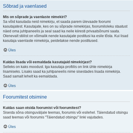
Sõbrad ja vaenlased
Mis on sõprade ja vaenlaste nimekiri?
Sa võid kasutada neid nimekirju, et saada parem ülevaade foorumi
kasutajatest. Kasutajate, kes on su sõprade nimekirjas, foorumiloleku staatust
näed oma juhtpaneelis ja seal saad ka neile kiiresti privaatsõnumi saata.
Olenevalt stiilist on võimalik nende kasutajate postitusi ka esile tõsta. Kui lisad
kasutaja vaenlaste nimekirja, peidetakse nende postitused.
Üles
Kuidas lisada või eemaldada kasutajaid nimekirjast?
Selleks on kaks moodust. Iga kasutaja profiilis on link ühte nimekirja
lisamiseks. Lisaks saad ka juhtpaneelis nime sisestades lisada nimekirja.
Saad samalt lehelt ka eemaldada.
Üles
Foorumitest otsimine
Kuidas saan otsida foorumist või foorumitest?
Sisesta sõna otsinguväljale teemas, foorumis või esilehel. Täiendatud otsingu
saad teemas või foorumis "Täiendatud otsingu" linki vajutades.
Üles