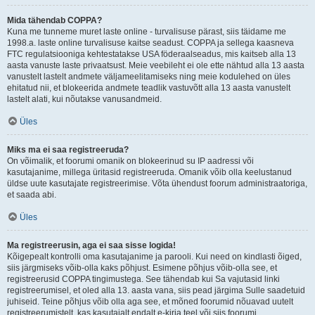
Mida tähendab COPPA?
Kuna me tunneme muret laste online - turvalisuse pärast, siis täidame me
1998.a. laste online turvalisuse kaitse seadust. COPPA ja sellega kaasneva
FTC regulatsiooniga kehtestatakse USA föderaalseadus, mis kaitseb alla 13
aasta vanuste laste privaatsust. Meie veebileht ei ole ette nähtud alla 13 aasta
vanustelt lastelt andmete väljameelitamiseks ning meie kodulehed on üles
ehitatud nii, et blokeerida andmete teadlik vastuvõtt alla 13 aasta vanustelt
lastelt alati, kui nõutakse vanusandmeid.
Üles
Miks ma ei saa registreeruda?
On võimalik, et foorumi omanik on blokeerinud su IP aadressi või
kasutajanime, millega üritasid registreeruda. Omanik võib olla keelustanud
üldse uute kasutajate registreerimise. Võta ühendust foorum administraatoriga,
et saada abi.
Üles
Ma registreerusin, aga ei saa sisse logida!
Kõigepealt kontrolli oma kasutajanime ja parooli. Kui need on kindlasti õiged,
siis järgmiseks võib-olla kaks põhjust. Esimene põhjus võib-olla see, et
registreerusid COPPA tingimustega. See tähendab kui Sa vajutasid linki
registreerumisel, et oled alla 13. aasta vana, siis pead järgima Sulle saadetuid
juhiseid. Teine põhjus võib olla aga see, et mõned foorumid nõuavad uutelt
registreerumistelt, kas kasutajalt endalt e-kirja teel või siis foorumi