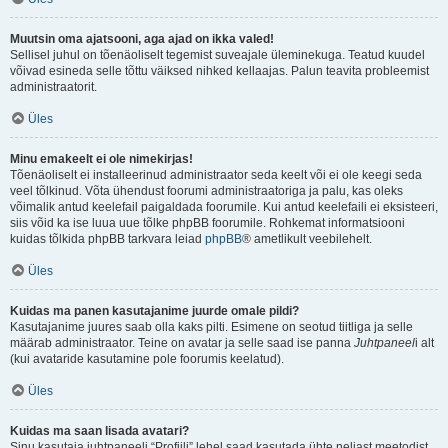
Muutsin oma ajatsooni, aga ajad on ikka valed!
Sellisel juhul on tõenäoliselt tegemist suveajale üleminekuga. Teatud kuudel
võivad esineda selle tõttu väiksed nihked kellaajas. Palun teavita probleemist
administraatorit.
Üles
Minu emakeelt ei ole nimekirjas!
Tõenäoliselt ei installeerinud administraator seda keelt või ei ole keegi seda
veel tõlkinud. Võta ühendust foorumi administraatoriga ja palu, kas oleks
võimalik antud keelefail paigaldada foorumile. Kui antud keelefaili ei eksisteeri,
siis võid ka ise luua uue tõlke phpBB foorumile. Rohkemat informatsiooni
kuidas tõlkida phpBB tarkvara leiad
phpBB
® ametlikult veebilehelt.
Üles
Kuidas ma panen kasutajanime juurde omale pildi?
Kasutajanime juures saab olla kaks pilti. Esimene on seotud tiitliga ja selle
määrab administraator. Teine on avatar ja selle saad ise panna
Juhtpaneel
i alt
(kui avataride kasutamine pole foorumis keelatud).
Üles
Kuidas ma saan lisada avatari?
Sinu kasutaja juhtpaneeli “Profiili” lehel saad kasutada ühte neljast meetodist,