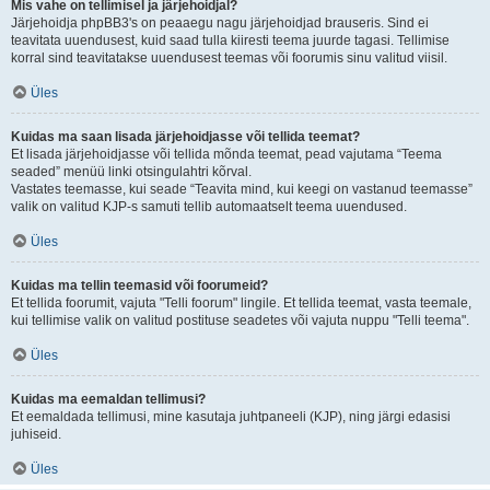
Mis vahe on tellimisel ja järjehoidjal?
Järjehoidja phpBB3's on peaaegu nagu järjehoidjad brauseris. Sind ei
teavitata uuendusest, kuid saad tulla kiiresti teema juurde tagasi. Tellimise
korral sind teavitatakse uuendusest teemas või foorumis sinu valitud viisil.
Üles
Kuidas ma saan lisada järjehoidjasse või tellida teemat?
Et lisada järjehoidjasse või tellida mõnda teemat, pead vajutama “Teema
seaded” menüü linki otsingulahtri kõrval.
Vastates teemasse, kui seade “Teavita mind, kui keegi on vastanud teemasse”
valik on valitud KJP-s samuti tellib automaatselt teema uuendused.
Üles
Kuidas ma tellin teemasid või foorumeid?
Et tellida foorumit, vajuta "Telli foorum" lingile. Et tellida teemat, vasta teemale,
kui tellimise valik on valitud postituse seadetes või vajuta nuppu "Telli teema".
Üles
Kuidas ma eemaldan tellimusi?
Et eemaldada tellimusi, mine kasutaja juhtpaneeli (KJP), ning järgi edasisi
juhiseid.
Üles