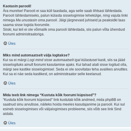
Kaotasin parooli!
Ära muretse! Parooli ei saa küll taastada, aga selle saab lihtsasi lähtestada.
Parooli lähtestamiseks, palun külasta sisselogimise lehekülge, ning vajuta linki
nimega
Ma unustasin oma parooli
. Jälgi järgnevaid juhiseid ja peaksidki taas
saama sisse logida foorumile.
Siiski, kui teil ei ole võimalik oma parooli lähtestada, siis palun võta ühendust
foorumi administraatoriga.
Üles
Miks mind automaatselt välja logitakse?
Kui sa ei märgi
Logi mind sisse automaatselt igal külastusel
kasti, siis sa jääd
sisselogituks ainult foorumi kasutamise ajaks. Kui tahad alati sisse logitud olla,
märgi see kastike sisselogimisel. Seda ei ole soovitatav teha avalikes arvutites.
Kui sa ei näe seda kastikest, on administraator selle keelanud.
Üles
Mida teeb link nimega “Kustuta kõik foorumi küpsised”?
“Kustuta kõik foorumi küpsised” link kustutab kõik andmed, mida phpBB on
saatnud sinu arvutisse, näiteks hoida meeles kasutajanime ja parooli. Kui sul
esineb sisselogimises või väljalogimises probleeme, siis võib see link Sind
aidata.
Üles