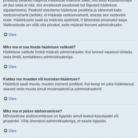
postitust) peaksid nägema
Hääletuse lisamine
sakki, mis asub kirjutamisvälja
all (kui seda ei näe, siis arvatavasti puuduvad sul õigused hääletuse
algatamiseks). Peaksid sisestama hääletuse pealkirja ja vähemalt kaks
vastusevarianti (selleks, et määrata vastusevarianti, sisesta see vastavale
reale. Hääletusele saab ka määrata ajalimiidi, 0 tähendab piiramatut aega.
Valikvastuste arv võib olla piiratud, selle määrab foorumi administraator.
Üles
Miks ma ei saa lisada hääletuse valikuid?
Hääletuse valikute limiidi määrab administraator. Kui tunned vajadust ületada
seda limiiti, kontakteeru administraatoriga.
Üles
Kuidas ma muudan või kustutan hääletuse?
Hääletusi saab muuta, muutes esimest postitust. Kui keegi on juba hääletanud,
saavad seda muuta ainult moderaatorid ja administraatorid.
Üles
Miks ma ei pääse alafoorumisse?
Mõndadesse alafoorumitesse on ligipääs ainult teatud kasutajatel või
gruppidel. Võta ühendust administraatoriga, et saada ligipääs.
Üles