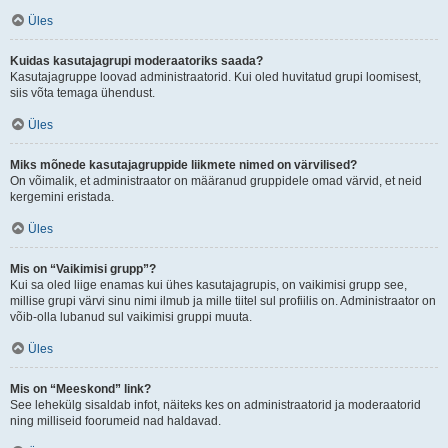
Üles
Kuidas kasutajagrupi moderaatoriks saada?
Kasutajagruppe loovad administraatorid. Kui oled huvitatud grupi loomisest,
siis võta temaga ühendust.
Üles
Miks mõnede kasutajagruppide liikmete nimed on värvilised?
On võimalik, et administraator on määranud gruppidele omad värvid, et neid
kergemini eristada.
Üles
Mis on “Vaikimisi grupp”?
Kui sa oled liige enamas kui ühes kasutajagrupis, on vaikimisi grupp see,
millise grupi värvi sinu nimi ilmub ja mille tiitel sul profiilis on. Administraator on
võib-olla lubanud sul vaikimisi gruppi muuta.
Üles
Mis on “Meeskond” link?
See lehekülg sisaldab infot, näiteks kes on administraatorid ja moderaatorid
ning milliseid foorumeid nad haldavad.