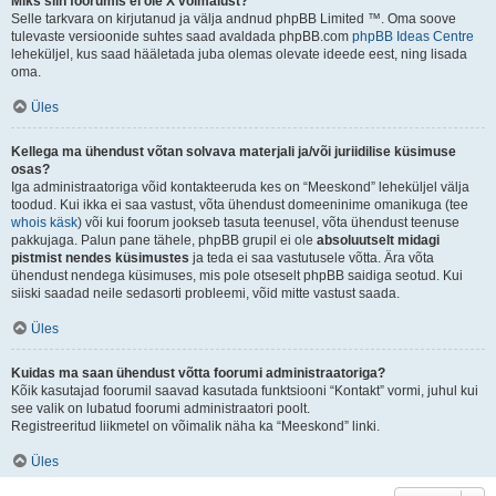
Miks siin foorumis ei ole X võimalust?
Selle tarkvara on kirjutanud ja välja andnud phpBB Limited ™. Oma soove
tulevaste versioonide suhtes saad avaldada phpBB.com
phpBB Ideas Centre
leheküljel, kus saad hääletada juba olemas olevate ideede eest, ning lisada
oma.
Üles
Kellega ma ühendust võtan solvava materjali ja/või juriidilise küsimuse
osas?
Iga administraatoriga võid kontakteeruda kes on “Meeskond” leheküljel välja
toodud. Kui ikka ei saa vastust, võta ühendust domeeninime omanikuga (tee
whois käsk
) või kui foorum jookseb tasuta teenusel, võta ühendust teenuse
pakkujaga. Palun pane tähele, phpBB grupil ei ole
absoluutselt midagi
pistmist nendes küsimustes
ja teda ei saa vastutusele võtta. Ära võta
ühendust nendega küsimuses, mis pole otseselt phpBB saidiga seotud. Kui
siiski saadad neile sedasorti probleemi, võid mitte vastust saada.
Üles
Kuidas ma saan ühendust võtta foorumi administraatoriga?
Kõik kasutajad foorumil saavad kasutada funktsiooni “Kontakt” vormi, juhul kui
see valik on lubatud foorumi administraatori poolt.
Registreeritud liikmetel on võimalik näha ka “Meeskond” linki.
Üles