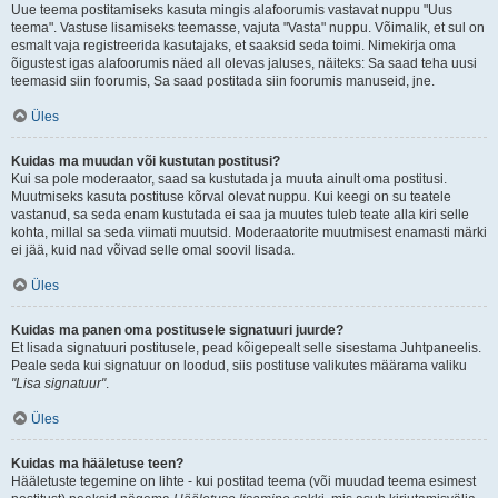
Uue teema postitamiseks kasuta mingis alafoorumis vastavat nuppu "Uus
teema". Vastuse lisamiseks teemasse, vajuta "Vasta" nuppu. Võimalik, et sul on
esmalt vaja registreerida kasutajaks, et saaksid seda toimi. Nimekirja oma
õigustest igas alafoorumis näed all olevas jaluses, näiteks: Sa saad teha uusi
teemasid siin foorumis, Sa saad postitada siin foorumis manuseid, jne.
Üles
Kuidas ma muudan või kustutan postitusi?
Kui sa pole moderaator, saad sa kustutada ja muuta ainult oma postitusi.
Muutmiseks kasuta postituse kõrval olevat nuppu. Kui keegi on su teatele
vastanud, sa seda enam kustutada ei saa ja muutes tuleb teate alla kiri selle
kohta, millal sa seda viimati muutsid. Moderaatorite muutmisest enamasti märki
ei jää, kuid nad võivad selle omal soovil lisada.
Üles
Kuidas ma panen oma postitusele signatuuri juurde?
Et lisada signatuuri postitusele, pead kõigepealt selle sisestama Juhtpaneelis.
Peale seda kui signatuur on loodud, siis postituse valikutes määrama valiku
"Lisa signatuur"
.
Üles
Kuidas ma hääletuse teen?
Hääletuste tegemine on lihte - kui postitad teema (või muudad teema esimest