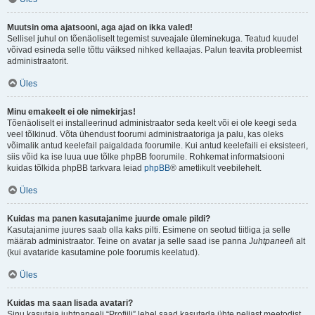
Muutsin oma ajatsooni, aga ajad on ikka valed!
Sellisel juhul on tõenäoliselt tegemist suveajale üleminekuga. Teatud kuudel
võivad esineda selle tõttu väiksed nihked kellaajas. Palun teavita probleemist
administraatorit.
Üles
Minu emakeelt ei ole nimekirjas!
Tõenäoliselt ei installeerinud administraator seda keelt või ei ole keegi seda
veel tõlkinud. Võta ühendust foorumi administraatoriga ja palu, kas oleks
võimalik antud keelefail paigaldada foorumile. Kui antud keelefaili ei eksisteeri,
siis võid ka ise luua uue tõlke phpBB foorumile. Rohkemat informatsiooni
kuidas tõlkida phpBB tarkvara leiad
phpBB
® ametlikult veebilehelt.
Üles
Kuidas ma panen kasutajanime juurde omale pildi?
Kasutajanime juures saab olla kaks pilti. Esimene on seotud tiitliga ja selle
määrab administraator. Teine on avatar ja selle saad ise panna
Juhtpaneel
i alt
(kui avataride kasutamine pole foorumis keelatud).
Üles
Kuidas ma saan lisada avatari?
Sinu kasutaja juhtpaneeli “Profiili” lehel saad kasutada ühte neljast meetodist,