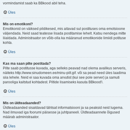
vormindamist saab ka BBkood abil teha.
Üles
Mis on emotikoni?
Emotikonid on väiksed pildikesed, mis aitavad sul postituses oma emotsioone
väljendada. Neid saad teatesse lisada postitamise lehelt. Katsu nendega mitte
liialdada. Administraator on võib-olla ka määranud emotikonide limiidi potituse
kohta.
Üles
Kas ma saan pilte postitada?
Pilte saab postitusse kuvada, aga selleks peavad nad olema avalikus serveris,
näiteks http://www.sinudomeen.ee/minu-pilt.gif. või sa pead need üles laadima
siia lehele. Neid ei saa kuvada oma arvutist (kui see pole server) ja samuti
parooliga kaitstud kohtadest. Piltide lisamiseks kasuta BBkood'i.
Üles
Mis on üldteadaanded?
Üldteadaanded sisaldavad tähtsat informatsiooni ja sa peaksid neid lugema.
Nad ilmuvad iga foorumi päisesse ja juhtpaneeli. Üldteadaannete õigused
määrab administraator.
Üles