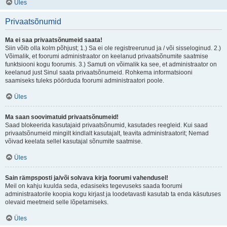
Üles
Privaatsõnumid
Ma ei saa privaatsõnumeid saata!
Siin võib olla kolm põhjust; 1.) Sa ei ole registreerunud ja / või sisseloginud. 2.)
Võimalik, et foorumi administraator on keelanud privaatsõnumite saatmise
funktsiooni kogu foorumis. 3.) Samuti on võimalik ka see, et administraator on
keelanud just Sinul saata privaatsõnumeid. Rohkema informatsiooni
saamiseks tuleks pöörduda foorumi administraatori poole.
Üles
Ma saan soovimatuid privaatsõnumeid!
Saad blokeerida kasutajaid privaatsõnumid, kasutades reegleid. Kui saad
privaatsõnumeid mingilt kindlalt kasutajalt, teavita administraatorit; Nemad
võivad keelata sellel kasutajal sõnumite saatmise.
Üles
Sain rämpsposti ja/või solvava kirja foorumi vahendusel!
Meil on kahju kuulda seda, edasiseks tegevuseks saada foorumi
administraatorile koopia kogu kirjast ja loodetavasti kasutab ta enda käsutuses
olevaid meetmeid selle lõpetamiseks.
Üles