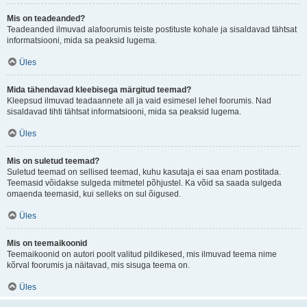
Mis on teadeanded?
Teadeanded ilmuvad alafoorumis teiste postituste kohale ja sisaldavad tähtsat
informatsiooni, mida sa peaksid lugema.
Üles
Mida tähendavad kleebisega märgitud teemad?
Kleepsud ilmuvad teadaannete all ja vaid esimesel lehel foorumis. Nad
sisaldavad tihti tähtsat informatsiooni, mida sa peaksid lugema.
Üles
Mis on suletud teemad?
Suletud teemad on sellised teemad, kuhu kasutaja ei saa enam postitada.
Teemasid võidakse sulgeda mitmetel põhjustel. Ka võid sa saada sulgeda
omaenda teemasid, kui selleks on sul õigused.
Üles
Mis on teemaikoonid
Teemaikoonid on autori poolt valitud pildikesed, mis ilmuvad teema nime
kõrval foorumis ja näitavad, mis sisuga teema on.
Üles