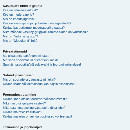
Kasutajate tiitlid ja grupid
Kes on administraatorid?
Kes on moderaatorid?
Mis on kasutajagrupid?
Kus on kasutajagrupid ja kuidas nendega liituda?
Kuidas kasutajagrupi moderaatoriks saada?
Miks mõnede kasutajagruppide liikmete nimed on värvilised?
Mis on “Vaikimisi grupp”?
Mis on “Meeskond” link?
Privaatsõnumid
Ma ei saa privaatsõnumeid saata!
Ma saan soovimatuid privaatsõnumeid!
Sain rämpsposti ja/või solvava kirja foorumi vahendusel!
Sõbrad ja vaenlased
Mis on sõprade ja vaenlaste nimekiri?
Kuidas lisada või eemaldada kasutajaid nimekirjast?
Foorumitest otsimine
Kuidas saan otsida foorumist või foorumitest?
Miks mu otsingul pole vasteid?
Miks saan ma otsingu vastuseks tühja lehe?
Kuidas ma otsin kasutajaid?
Kuidas ma leian omaenda postitused või teemad?
Tellimused ja järjehoidjad