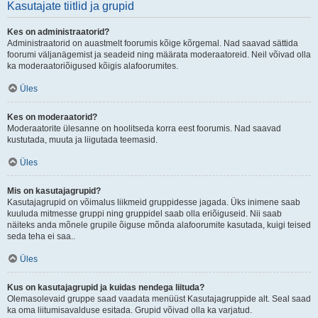
Kasutajate tiitlid ja grupid
Kes on administraatorid?
Administraatorid on auastmelt foorumis kõige kõrgemal. Nad saavad sättida
foorumi väljanägemist ja seadeid ning määrata moderaatoreid. Neil võivad olla
ka moderaatoriõigused kõigis alafoorumites.
Üles
Kes on moderaatorid?
Moderaatorite ülesanne on hoolitseda korra eest foorumis. Nad saavad
kustutada, muuta ja liigutada teemasid.
Üles
Mis on kasutajagrupid?
Kasutajagrupid on võimalus liikmeid gruppidesse jagada. Üks inimene saab
kuuluda mitmesse gruppi ning gruppidel saab olla eriõiguseid. Nii saab
näiteks anda mõnele grupile õiguse mõnda alafoorumite kasutada, kuigi teised
seda teha ei saa..
Üles
Kus on kasutajagrupid ja kuidas nendega liituda?
Olemasolevaid gruppe saad vaadata menüüst Kasutajagruppide alt. Seal saad
ka oma liitumisavalduse esitada. Grupid võivad olla ka varjatud.