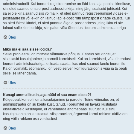
administraatorilt. Kui foorumi registreerumine on läbi kasutaja poolse kinnituse,
siis oled saanud oma e-postiaadressile kirja, ning järgi sealseid juhiseid. Kui
sa ei ole kirja saanud siis võimalik, et oled pannud registreerumisel vigase e-
postiaadressi või e-kiri on läinud läbi e-posti filtri rämpspost kirjade kausta. Kui
sa oled täiesti kindel, et oled pannud õige e-postiaadressi, ning ikka ei ole
tulnud sulle kinnituskirja, siis palun võta ühendust foorumi administraatoriga.
Üles
Miks ma ei saa sisse logida?
Sellel probleemil on mitmeid võimalikke põhjusi. Esiteks ole kindel, et
sisestasid kasutajanime ja parooli korrektselt. Kui on korrektsed, võta ühendust
foorumi administraatoriga, et teada saada, kas oled saanud keelu foorumile.
Ka on võimalik, et omanikul on veebiserveri konfiguratsioonis viga ja ta peab
selle ise lahendama.
Üles
Kunagi ammu liitusin, aga nüüd ei saa enam sisse?!
Kõigepealt kontrolli oma kasutajanime ja paroole. Teine võimalus on, et
administraator on su konto kustutanud. Foorumitel on tavaks kustutada
ebaaktiivseid kasutajaid, et vähendada andmebaasi suurust. Kui sinu
kasutajakonto on kustutatud, siis proovi on järgneval korral rohkem aktiivsem,
ning võtta rohkem osa vestlustest.
Üles