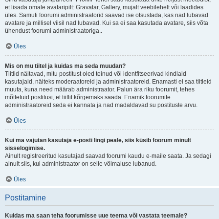
et lisada omale avataripilt: Gravatar, Gallery, mujalt veebilehelt või laadides
üles. Samuti foorumi administraatorid saavad ise otsustada, kas nad lubavad
avatare ja millisel viisil nad lubavad. Kui sa ei saa kasutada avatare, siis võta
ühendust foorumi administraatoriga..
Üles
Mis on mu tiitel ja kuidas ma seda muudan?
Tiitlid näitavad, mitu postitust oled teinud või identfitseerivad kindlaid
kasutajaid, näiteks moderaatoreid ja administraatoreid. Enamasti ei saa tiitleid
muuta, kuna need määrab administraator. Palun ära riku foorumit, tehes
mõttetuid postitusi, et tiitlit kõrgemaks saada. Enamik foorumite
administraatoreid seda ei kannata ja nad madaldavad su postituste arvu.
Üles
Kui ma vajutan kasutaja e-posti lingi peale, siis küsib foorum minult
sisselogimise.
Ainult registreeritud kasutajad saavad foorumi kaudu e-maile saata. Ja sedagi
ainult siis, kui administraator on selle võimaluse lubanud.
Üles
Postitamine
Kuidas ma saan teha foorumisse uue teema või vastata teemale?