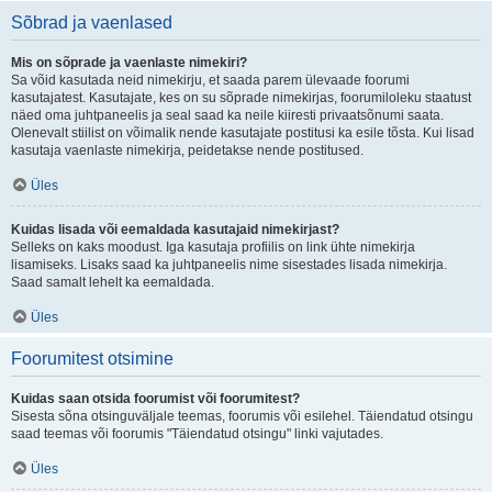
Sõbrad ja vaenlased
Mis on sõprade ja vaenlaste nimekiri?
Sa võid kasutada neid nimekirju, et saada parem ülevaade foorumi
kasutajatest. Kasutajate, kes on su sõprade nimekirjas, foorumiloleku staatust
näed oma juhtpaneelis ja seal saad ka neile kiiresti privaatsõnumi saata.
Olenevalt stiilist on võimalik nende kasutajate postitusi ka esile tõsta. Kui lisad
kasutaja vaenlaste nimekirja, peidetakse nende postitused.
Üles
Kuidas lisada või eemaldada kasutajaid nimekirjast?
Selleks on kaks moodust. Iga kasutaja profiilis on link ühte nimekirja
lisamiseks. Lisaks saad ka juhtpaneelis nime sisestades lisada nimekirja.
Saad samalt lehelt ka eemaldada.
Üles
Foorumitest otsimine
Kuidas saan otsida foorumist või foorumitest?
Sisesta sõna otsinguväljale teemas, foorumis või esilehel. Täiendatud otsingu
saad teemas või foorumis "Täiendatud otsingu" linki vajutades.
Üles