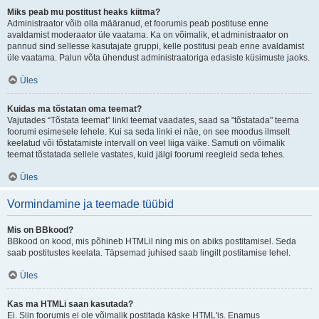
Miks peab mu postitust heaks kiitma?
Administraator võib olla määranud, et foorumis peab postituse enne
avaldamist moderaator üle vaatama. Ka on võimalik, et administraator on
pannud sind sellesse kasutajate gruppi, kelle postitusi peab enne avaldamist
üle vaatama. Palun võta ühendust administraatoriga edasiste küsimuste jaoks.
Üles
Kuidas ma tõstatan oma teemat?
Vajutades “Tõstata teemat” linki teemat vaadates, saad sa "tõstatada" teema
foorumi esimesele lehele. Kui sa seda linki ei näe, on see moodus ilmselt
keelatud või tõstatamiste intervall on veel liiga väike. Samuti on võimalik
teemat tõstatada sellele vastates, kuid jälgi foorumi reegleid seda tehes.
Üles
Vormindamine ja teemade tüübid
Mis on BBkood?
BBkood on kood, mis põhineb HTMLil ning mis on abiks postitamisel. Seda
saab postitustes keelata. Täpsemad juhised saab lingilt postitamise lehel.
Üles
Kas ma HTMLi saan kasutada?
Ei. Siin foorumis ei ole võimalik postitada käske HTML'is. Enamus