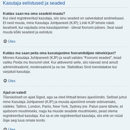
Kasutaja eelistused ja seaded
Kuidas saan ma oma seadeid muuta?
Kui oled registreeritud kasutaja, siis sinu seaded on salvestatud andmebaasi.
Et neid muuta, mine Kasutaja Juhtpaneeli (KJP); Linki KJP lehele näeb
tavaliselt, kui vajutada oma kasutajanimel - üleval foorumi päises. Seal saad
muuta kõiki seadeid ja eelistusi.
Üles
Kuidas ma saan peita oma kasutajanime foorumilolijate nimekirjast?
Minnes Kasutaja Juhtpaneeli (KJP) ja sealt valides “Foorumi seaded”, leiad
valiku
Peida mu foorumil olek
. Kui aktiveerid selle, siis näevad sind ainult
administraatorid, moderaatorid ja sa ise. Statistikas Sind loendatakse kui
varjatud kasutaja.
Üles
Ajad on valed!
Tõenäoliselt on ajad õiged, aga sa oled lihtsalt teises ajavööndis. Sellisel juhul
mine Kasutaja Juhtpaneel (KJP) ja muuda ajavöönd omale sobivamaks,
näiteks: Tallinn, London, Pariis, New York, Sydney jne. Palun pane tähele, et
ajatsooni muutmiseks, nagu ka muude seadete muutmiseks, pead olema
registreeritud kasutaja. Kui sa ei ole registreeritud kasutaja, siis ehk on nüüd
õige aeg luua omale konto.
Üles