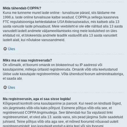
Mida tähendab COPPA?
Kuna me tunneme muret laste online - turvalisuse pärast, siis täidame me
1998.a. laste online turvalisuse kaitse seadust. COPPA ja sellega kaasneva
FTC regulatsiooniga kehtestatakse USA föderaalseadus, mis kaitseb alla 13
aasta vanuste laste privaatsust. Meie veebileht ei ole ette nähtud alla 13 aasta
vanustelt lastelt andmete väljameelitamiseks ning meie kodulehed on üles
ehitatud nii, et blokeerida andmete teadlik vastuvõtt alla 13 aasta vanustelt
lastelt alati, kui nõutakse vanusandmeid.
Üles
Miks ma ei saa registreeruda?
On võimalik, et foorumi omanik on blokeerinud su IP aadressi või
kasutajanime, millega üritasid registreeruda. Omanik võib olla keelustanud
üldse uute kasutajate registreerimise. Võta ühendust foorum administraatoriga,
et saada abi.
Üles
Ma registreerusin, aga ei saa sisse logida!
Kõigepealt kontrolli oma kasutajanime ja parooli. Kui need on kindlasti õiged,
siis järgmiseks võib-olla kaks põhjust. Esimene põhjus võib-olla see, et
registreerusid COPPA tingimustega. See tähendab kui Sa vajutasid linki
registreerumisel, et oled alla 13. aasta vana, siis pead järgima Sulle saadetuid
juhiseid. Teine põhjus võib olla aga see, et mõned foorumid nõuavad uutelt
registreerumistelt, kas kasutajalt endalt e-kirja teel või siis foorumi