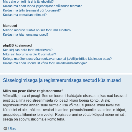
Mis vahe on tellimisel ja järjehoidjal?
Kuidas ma saan lisada järjehoidjasse või tellida teemat?
Kuidas ma tellin teemasid või foorumeid?
Kuidas ma eemaldan tellimusi?
Manused
Millised manuse tüübid on siin foorumis lubatud?
Kuidas ma leian oma manused?
phpBB küsimused
Kes kirjutas selle foorumitarkvara?
Miks siin foorumis ei ole X võimalust?
Kellega ma ühendust võtan solvava materjali ja/või juriidilise küsimuse osas?
Kuidas ma saan ühendust võtta foorumi administraatoriga?
Sisselogimisega ja registreerumisega seotud küsimused
Miks ma pean üldse registreeruma?
Võimalik, et sa ei peagi. See on foorumi haldajate otsustada, kas nad lasevad
postitada ilma registreerimiseta või pead ikkagi looma konto. Siiski;
registreerumine annab sulle mitmeid lisa võimalusi juurde, mida tavalistel
külalistel ei ole - näiteks: avatari lisamine, privaatsõnumite saatmine, e-kirjad,
gruppidega liitumine jpm veelgi. Registreerumine võtab kõigest mõne minuti,
seega on soovituslik omale konto teha.
Üles