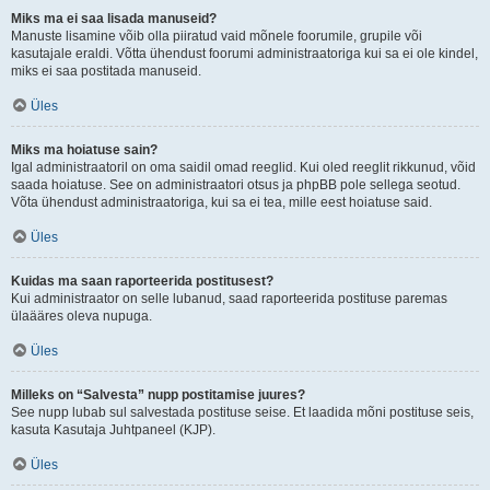
Miks ma ei saa lisada manuseid?
Manuste lisamine võib olla piiratud vaid mõnele foorumile, grupile või
kasutajale eraldi. Võtta ühendust foorumi administraatoriga kui sa ei ole kindel,
miks ei saa postitada manuseid.
Üles
Miks ma hoiatuse sain?
Igal administraatoril on oma saidil omad reeglid. Kui oled reeglit rikkunud, võid
saada hoiatuse. See on administraatori otsus ja phpBB pole sellega seotud.
Võta ühendust administraatoriga, kui sa ei tea, mille eest hoiatuse said.
Üles
Kuidas ma saan raporteerida postitusest?
Kui administraator on selle lubanud, saad raporteerida postituse paremas
ülaääres oleva nupuga.
Üles
Milleks on “Salvesta” nupp postitamise juures?
See nupp lubab sul salvestada postituse seise. Et laadida mõni postituse seis,
kasuta Kasutaja Juhtpaneel (KJP).
Üles