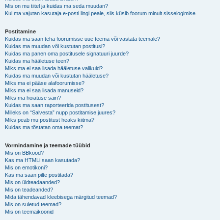
Mis on mu tiitel ja kuidas ma seda muudan?
Kui ma vajutan kasutaja e-posti lingi peale, siis küsib foorum minult sisselogimise.
Postitamine
Kuidas ma saan teha foorumisse uue teema või vastata teemale?
Kuidas ma muudan või kustutan postitusi?
Kuidas ma panen oma postitusele signatuuri juurde?
Kuidas ma hääletuse teen?
Miks ma ei saa lisada hääletuse valikuid?
Kuidas ma muudan või kustutan hääletuse?
Miks ma ei pääse alafoorumisse?
Miks ma ei saa lisada manuseid?
Miks ma hoiatuse sain?
Kuidas ma saan raporteerida postitusest?
Milleks on “Salvesta” nupp postitamise juures?
Miks peab mu postitust heaks kiitma?
Kuidas ma tõstatan oma teemat?
Vormindamine ja teemade tüübid
Mis on BBkood?
Kas ma HTMLi saan kasutada?
Mis on emotikoni?
Kas ma saan pilte postitada?
Mis on üldteadaanded?
Mis on teadeanded?
Mida tähendavad kleebisega märgitud teemad?
Mis on suletud teemad?
Mis on teemaikoonid