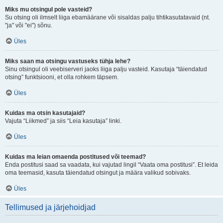
Miks mu otsingul pole vasteid?
Su otsing oli ilmselt liiga ebamäärane või sisaldas palju tihtikasutatavaid (nt.
"ja" või "ei") sõnu.
Üles
Miks saan ma otsingu vastuseks tühja lehe?
Sinu otsingul oli veebiserveri jaoks liiga palju vasteid. Kasutaja “täiendatud
otsing” funktsiooni, et olla rohkem täpsem.
Üles
Kuidas ma otsin kasutajaid?
Vajuta “Liikmed” ja siis “Leia kasutaja” linki.
Üles
Kuidas ma leian omaenda postitused või teemad?
Enda postitusi saad sa vaadata, kui vajutad lingil “Vaata oma postitusi”. Et leida
oma teemasid, kasuta täiendatud otsingut ja määra valikud sobivaks.
Üles
Tellimused ja järjehoidjad