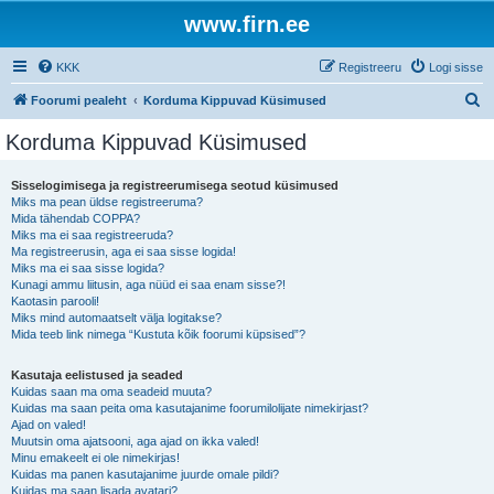
www.firn.ee
KKK
Registreeru
Logi sisse
O
Foorumi pealeht
Korduma Kippuvad Küsimused
t
Korduma Kippuvad Küsimused
s
i
Sisselogimisega ja registreerumisega seotud küsimused
Miks ma pean üldse registreeruma?
Mida tähendab COPPA?
Miks ma ei saa registreeruda?
Ma registreerusin, aga ei saa sisse logida!
Miks ma ei saa sisse logida?
Kunagi ammu liitusin, aga nüüd ei saa enam sisse?!
Kaotasin parooli!
Miks mind automaatselt välja logitakse?
Mida teeb link nimega “Kustuta kõik foorumi küpsised”?
Kasutaja eelistused ja seaded
Kuidas saan ma oma seadeid muuta?
Kuidas ma saan peita oma kasutajanime foorumilolijate nimekirjast?
Ajad on valed!
Muutsin oma ajatsooni, aga ajad on ikka valed!
Minu emakeelt ei ole nimekirjas!
Kuidas ma panen kasutajanime juurde omale pildi?
Kuidas ma saan lisada avatari?