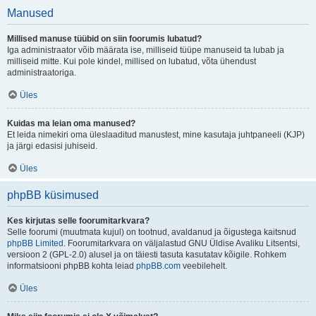
Manused
Millised manuse tüübid on siin foorumis lubatud?
Iga administraator võib määrata ise, milliseid tüüpe manuseid ta lubab ja
milliseid mitte. Kui pole kindel, millised on lubatud, võta ühendust
administraatoriga.
Üles
Kuidas ma leian oma manused?
Et leida nimekiri oma üleslaaditud manustest, mine kasutaja juhtpaneeli (KJP)
ja järgi edasisi juhiseid.
Üles
phpBB küsimused
Kes kirjutas selle foorumitarkvara?
Selle foorumi (muutmata kujul) on tootnud, avaldanud ja õigustega kaitsnud
phpBB Limited
. Foorumitarkvara on väljalastud GNU Üldise Avaliku Litsentsi,
versioon 2 (GPL-2.0) alusel ja on täiesti tasuta kasutatav kõigile. Rohkem
informatsiooni phpBB kohta leiad
phpBB.com
veebilehelt.
Üles