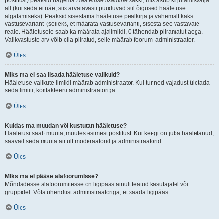
postitust) peaksid nägema
Hääletuse lisamine
sakki, mis asub kirjutamisvälja
all (kui seda ei näe, siis arvatavasti puuduvad sul õigused hääletuse
algatamiseks). Peaksid sisestama hääletuse pealkirja ja vähemalt kaks
vastusevarianti (selleks, et määrata vastusevarianti, sisesta see vastavale
reale. Hääletusele saab ka määrata ajalimiidi, 0 tähendab piiramatut aega.
Valikvastuste arv võib olla piiratud, selle määrab foorumi administraator.
Üles
Miks ma ei saa lisada hääletuse valikuid?
Hääletuse valikute limiidi määrab administraator. Kui tunned vajadust ületada
seda limiiti, kontakteeru administraatoriga.
Üles
Kuidas ma muudan või kustutan hääletuse?
Hääletusi saab muuta, muutes esimest postitust. Kui keegi on juba hääletanud,
saavad seda muuta ainult moderaatorid ja administraatorid.
Üles
Miks ma ei pääse alafoorumisse?
Mõndadesse alafoorumitesse on ligipääs ainult teatud kasutajatel või
gruppidel. Võta ühendust administraatoriga, et saada ligipääs.
Üles