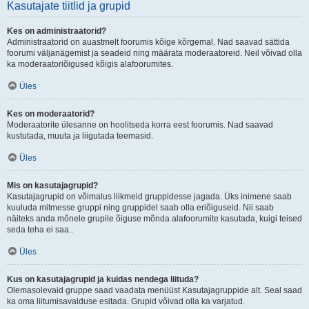
Kasutajate tiitlid ja grupid
Kes on administraatorid?
Administraatorid on auastmelt foorumis kõige kõrgemal. Nad saavad sättida
foorumi väljanägemist ja seadeid ning määrata moderaatoreid. Neil võivad olla
ka moderaatoriõigused kõigis alafoorumites.
Üles
Kes on moderaatorid?
Moderaatorite ülesanne on hoolitseda korra eest foorumis. Nad saavad
kustutada, muuta ja liigutada teemasid.
Üles
Mis on kasutajagrupid?
Kasutajagrupid on võimalus liikmeid gruppidesse jagada. Üks inimene saab
kuuluda mitmesse gruppi ning gruppidel saab olla eriõiguseid. Nii saab
näiteks anda mõnele grupile õiguse mõnda alafoorumite kasutada, kuigi teised
seda teha ei saa..
Üles
Kus on kasutajagrupid ja kuidas nendega liituda?
Olemasolevaid gruppe saad vaadata menüüst Kasutajagruppide alt. Seal saad
ka oma liitumisavalduse esitada. Grupid võivad olla ka varjatud.