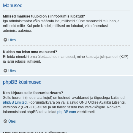
Manused
Millised manuse tüübid on siin foorumis lubatud?
Iga administraator võib määrata ise, milliseid tüüpe manuseid ta lubab ja
milliseid mitte. Kui pole kindel, millised on lubatud, võta ühendust
administraatoriga.
Üles
Kuidas ma leian oma manused?
Et leida nimekiri oma üleslaaditud manustest, mine kasutaja juhtpaneeli (KJP)
ja järgi edasisi juhiseid.
Üles
phpBB küsimused
Kes kirjutas selle foorumitarkvara?
Selle foorumi (muutmata kujul) on tootnud, avaldanud ja õigustega kaitsnud
phpBB Limited
. Foorumitarkvara on väljalastud GNU Üldise Avaliku Litsentsi,
versioon 2 (GPL-2.0) alusel ja on täiesti tasuta kasutatav kõigile. Rohkem
informatsiooni phpBB kohta leiad
phpBB.com
veebilehelt.
Üles