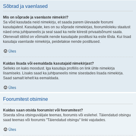
Sõbrad ja vaenlased
Mis on sõprade ja vaenlaste nimekiri?
Sa võid kasutada neid nimekirju, et saada parem ülevaade foorumi
kasutajatest. Kasutajate, kes on su sõprade nimekirjas, foorumiloleku staatust
näed oma juhtpaneelis ja seal saad ka neile kiiresti privaatsõnumi saata.
Olenevalt stiilist on võimalik nende kasutajate postitusi ka esile tõsta. Kui lisad
kasutaja vaenlaste nimekirja, peidetakse nende postitused.
Üles
Kuidas lisada või eemaldada kasutajaid nimekirjast?
Selleks on kaks moodust. Iga kasutaja profiilis on link ühte nimekirja
lisamiseks. Lisaks saad ka juhtpaneelis nime sisestades lisada nimekirja.
Saad samalt lehelt ka eemaldada.
Üles
Foorumitest otsimine
Kuidas saan otsida foorumist või foorumitest?
Sisesta sõna otsinguväljale teemas, foorumis või esilehel. Täiendatud otsingu
saad teemas või foorumis "Täiendatud otsingu" linki vajutades.
Üles