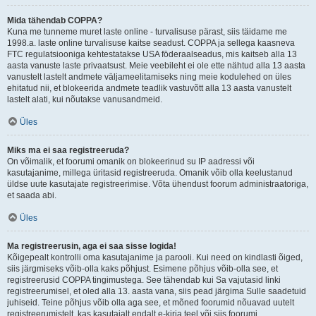
Mida tähendab COPPA?
Kuna me tunneme muret laste online - turvalisuse pärast, siis täidame me
1998.a. laste online turvalisuse kaitse seadust. COPPA ja sellega kaasneva
FTC regulatsiooniga kehtestatakse USA föderaalseadus, mis kaitseb alla 13
aasta vanuste laste privaatsust. Meie veebileht ei ole ette nähtud alla 13 aasta
vanustelt lastelt andmete väljameelitamiseks ning meie kodulehed on üles
ehitatud nii, et blokeerida andmete teadlik vastuvõtt alla 13 aasta vanustelt
lastelt alati, kui nõutakse vanusandmeid.
Üles
Miks ma ei saa registreeruda?
On võimalik, et foorumi omanik on blokeerinud su IP aadressi või
kasutajanime, millega üritasid registreeruda. Omanik võib olla keelustanud
üldse uute kasutajate registreerimise. Võta ühendust foorum administraatoriga,
et saada abi.
Üles
Ma registreerusin, aga ei saa sisse logida!
Kõigepealt kontrolli oma kasutajanime ja parooli. Kui need on kindlasti õiged,
siis järgmiseks võib-olla kaks põhjust. Esimene põhjus võib-olla see, et
registreerusid COPPA tingimustega. See tähendab kui Sa vajutasid linki
registreerumisel, et oled alla 13. aasta vana, siis pead järgima Sulle saadetuid
juhiseid. Teine põhjus võib olla aga see, et mõned foorumid nõuavad uutelt
registreerumistelt, kas kasutajalt endalt e-kirja teel või siis foorumi