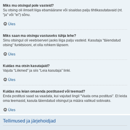
Miks mu otsingul pole vasteid?
Su otsing oli ilmselt liiga ebamäärane või sisaldas palju tihtikasutatavaid (nt.
"ja" või "ei") sõnu.
Üles
Miks saan ma otsingu vastuseks tühja lehe?
Sinu otsingul oli veebiserveri jaoks liiga palju vasteid. Kasutaja “täiendatud
otsing” funktsiooni, et olla rohkem täpsem.
Üles
Kuidas ma otsin kasutajaid?
Vajuta “Liikmed” ja siis “Leia kasutaja” linki.
Üles
Kuidas ma leian omaenda postitused või teemad?
Enda postitusi saad sa vaadata, kui vajutad lingil “Vaata oma postitusi”. Et leida
oma teemasid, kasuta täiendatud otsingut ja määra valikud sobivaks.
Üles
Tellimused ja järjehoidjad