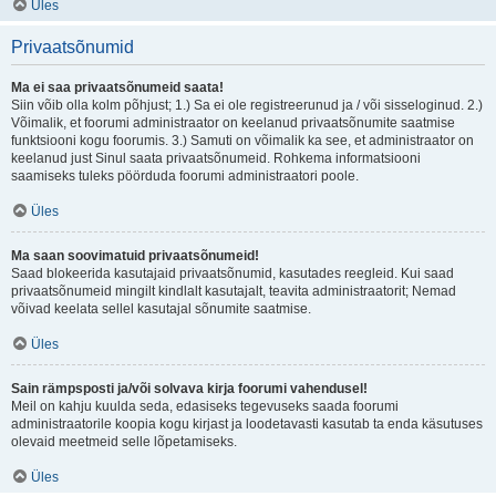
Üles
Privaatsõnumid
Ma ei saa privaatsõnumeid saata!
Siin võib olla kolm põhjust; 1.) Sa ei ole registreerunud ja / või sisseloginud. 2.)
Võimalik, et foorumi administraator on keelanud privaatsõnumite saatmise
funktsiooni kogu foorumis. 3.) Samuti on võimalik ka see, et administraator on
keelanud just Sinul saata privaatsõnumeid. Rohkema informatsiooni
saamiseks tuleks pöörduda foorumi administraatori poole.
Üles
Ma saan soovimatuid privaatsõnumeid!
Saad blokeerida kasutajaid privaatsõnumid, kasutades reegleid. Kui saad
privaatsõnumeid mingilt kindlalt kasutajalt, teavita administraatorit; Nemad
võivad keelata sellel kasutajal sõnumite saatmise.
Üles
Sain rämpsposti ja/või solvava kirja foorumi vahendusel!
Meil on kahju kuulda seda, edasiseks tegevuseks saada foorumi
administraatorile koopia kogu kirjast ja loodetavasti kasutab ta enda käsutuses
olevaid meetmeid selle lõpetamiseks.
Üles