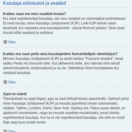
Kasutaja eelistused ja seaded
Kuidas saan ma oma seadeid muuta?
Kui oled registreeritud kasutaja, siis sinu seaded on salvestatud andmebaasi.
Et neid muuta, mine Kasutaja Juhtpaneeli (KJP); Linki KJP lehele näeb
tavaliselt, kui vajutada oma kasutajanimel - üleval foorumi päises. Seal saad
muuta kõiki seadeid ja eelistusi.
Üles
Kuidas ma saan peita oma kasutajanime foorumilolijate nimekirjast?
Minnes Kasutaja Juhtpaneeli (KJP) ja sealt valides “Foorumi seaded”, leiad
valiku
Peida mu foorumil olek
. Kui aktiveerid selle, siis näevad sind ainult
administraatorid, moderaatorid ja sa ise. Statistikas Sind loendatakse kui
varjatud kasutaja.
Üles
Ajad on valed!
Tõenäoliselt on ajad õiged, aga sa oled lihtsalt teises ajavööndis. Sellisel juhul
mine Kasutaja Juhtpaneel (KJP) ja muuda ajavöönd omale sobivamaks,
näiteks: Tallinn, London, Pariis, New York, Sydney jne. Palun pane tähele, et
ajatsooni muutmiseks, nagu ka muude seadete muutmiseks, pead olema
registreeritud kasutaja. Kui sa ei ole registreeritud kasutaja, siis ehk on nüüd
õige aeg luua omale konto.
Üles