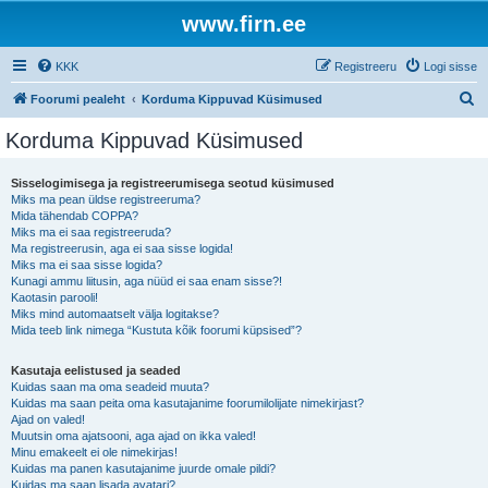
www.firn.ee
KKK
Registreeru
Logi sisse
O
Foorumi pealeht
Korduma Kippuvad Küsimused
t
Korduma Kippuvad Küsimused
s
i
Sisselogimisega ja registreerumisega seotud küsimused
Miks ma pean üldse registreeruma?
Mida tähendab COPPA?
Miks ma ei saa registreeruda?
Ma registreerusin, aga ei saa sisse logida!
Miks ma ei saa sisse logida?
Kunagi ammu liitusin, aga nüüd ei saa enam sisse?!
Kaotasin parooli!
Miks mind automaatselt välja logitakse?
Mida teeb link nimega “Kustuta kõik foorumi küpsised”?
Kasutaja eelistused ja seaded
Kuidas saan ma oma seadeid muuta?
Kuidas ma saan peita oma kasutajanime foorumilolijate nimekirjast?
Ajad on valed!
Muutsin oma ajatsooni, aga ajad on ikka valed!
Minu emakeelt ei ole nimekirjas!
Kuidas ma panen kasutajanime juurde omale pildi?
Kuidas ma saan lisada avatari?