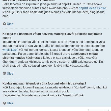
Miks siin foorumis ei ole X võimalust?
Selle tarkvara on kirjutanud ja välja andnud phpBB Limited ™. Oma soove
tulevaste versioonide suhtes saad avaldada phpBB.com
phpBB Ideas Centre
leheküljel, kus saad hääletada juba olemas olevate ideede eest, ning lisada
oma.
Üles
Kellega ma ühendust võtan solvava materjali ja/või juriidilise küsimuse
osas?
Iga administraatoriga võid kontakteeruda kes on “Meeskond” leheküljel välja
toodud. Kui ikka ei saa vastust, võta ühendust domeeninime omanikuga (tee
whois käsk
) või kui foorum jookseb tasuta teenusel, võta ühendust teenuse
pakkujaga. Palun pane tähele, phpBB grupil ei ole
absoluutselt midagi
pistmist nendes küsimustes
ja teda ei saa vastutusele võtta. Ära võta
ühendust nendega küsimuses, mis pole otseselt phpBB saidiga seotud. Kui
siiski saadad neile sedasorti probleemi, võid mitte vastust saada.
Üles
Kuidas ma saan ühendust võtta foorumi administraatoriga?
Kõik kasutajad foorumil saavad kasutada funktsiooni “Kontakt” vormi, juhul kui
see valik on lubatud foorumi administraatori poolt.
Registreeritud liikmetel on võimalik näha ka “Meeskond” linki.
Üles