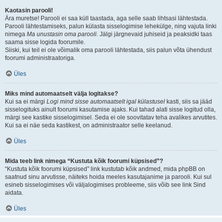
Kaotasin parooli!
Ära muretse! Parooli ei saa küll taastada, aga selle saab lihtsasi lähtestada.
Parooli lähtestamiseks, palun külasta sisselogimise lehekülge, ning vajuta linki
nimega
Ma unustasin oma parooli
. Jälgi järgnevaid juhiseid ja peaksidki taas
saama sisse logida foorumile.
Siiski, kui teil ei ole võimalik oma parooli lähtestada, siis palun võta ühendust
foorumi administraatoriga.
Üles
Miks mind automaatselt välja logitakse?
Kui sa ei märgi
Logi mind sisse automaatselt igal külastusel
kasti, siis sa jääd
sisselogituks ainult foorumi kasutamise ajaks. Kui tahad alati sisse logitud olla,
märgi see kastike sisselogimisel. Seda ei ole soovitatav teha avalikes arvutites.
Kui sa ei näe seda kastikest, on administraator selle keelanud.
Üles
Mida teeb link nimega “Kustuta kõik foorumi küpsised”?
“Kustuta kõik foorumi küpsised” link kustutab kõik andmed, mida phpBB on
saatnud sinu arvutisse, näiteks hoida meeles kasutajanime ja parooli. Kui sul
esineb sisselogimises või väljalogimises probleeme, siis võib see link Sind
aidata.
Üles