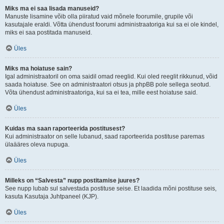
Miks ma ei saa lisada manuseid?
Manuste lisamine võib olla piiratud vaid mõnele foorumile, grupile või
kasutajale eraldi. Võtta ühendust foorumi administraatoriga kui sa ei ole kindel,
miks ei saa postitada manuseid.
Üles
Miks ma hoiatuse sain?
Igal administraatoril on oma saidil omad reeglid. Kui oled reeglit rikkunud, võid
saada hoiatuse. See on administraatori otsus ja phpBB pole sellega seotud.
Võta ühendust administraatoriga, kui sa ei tea, mille eest hoiatuse said.
Üles
Kuidas ma saan raporteerida postitusest?
Kui administraator on selle lubanud, saad raporteerida postituse paremas
ülaääres oleva nupuga.
Üles
Milleks on “Salvesta” nupp postitamise juures?
See nupp lubab sul salvestada postituse seise. Et laadida mõni postituse seis,
kasuta Kasutaja Juhtpaneel (KJP).
Üles