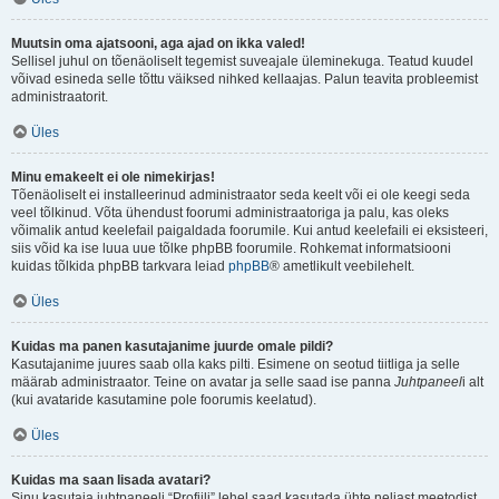
Muutsin oma ajatsooni, aga ajad on ikka valed!
Sellisel juhul on tõenäoliselt tegemist suveajale üleminekuga. Teatud kuudel
võivad esineda selle tõttu väiksed nihked kellaajas. Palun teavita probleemist
administraatorit.
Üles
Minu emakeelt ei ole nimekirjas!
Tõenäoliselt ei installeerinud administraator seda keelt või ei ole keegi seda
veel tõlkinud. Võta ühendust foorumi administraatoriga ja palu, kas oleks
võimalik antud keelefail paigaldada foorumile. Kui antud keelefaili ei eksisteeri,
siis võid ka ise luua uue tõlke phpBB foorumile. Rohkemat informatsiooni
kuidas tõlkida phpBB tarkvara leiad
phpBB
® ametlikult veebilehelt.
Üles
Kuidas ma panen kasutajanime juurde omale pildi?
Kasutajanime juures saab olla kaks pilti. Esimene on seotud tiitliga ja selle
määrab administraator. Teine on avatar ja selle saad ise panna
Juhtpaneel
i alt
(kui avataride kasutamine pole foorumis keelatud).
Üles
Kuidas ma saan lisada avatari?
Sinu kasutaja juhtpaneeli “Profiili” lehel saad kasutada ühte neljast meetodist,