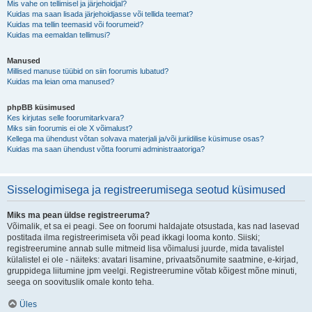
Mis vahe on tellimisel ja järjehoidjal?
Kuidas ma saan lisada järjehoidjasse või tellida teemat?
Kuidas ma tellin teemasid või foorumeid?
Kuidas ma eemaldan tellimusi?
Manused
Millised manuse tüübid on siin foorumis lubatud?
Kuidas ma leian oma manused?
phpBB küsimused
Kes kirjutas selle foorumitarkvara?
Miks siin foorumis ei ole X võimalust?
Kellega ma ühendust võtan solvava materjali ja/või juriidilise küsimuse osas?
Kuidas ma saan ühendust võtta foorumi administraatoriga?
Sisselogimisega ja registreerumisega seotud küsimused
Miks ma pean üldse registreeruma?
Võimalik, et sa ei peagi. See on foorumi haldajate otsustada, kas nad lasevad
postitada ilma registreerimiseta või pead ikkagi looma konto. Siiski;
registreerumine annab sulle mitmeid lisa võimalusi juurde, mida tavalistel
külalistel ei ole - näiteks: avatari lisamine, privaatsõnumite saatmine, e-kirjad,
gruppidega liitumine jpm veelgi. Registreerumine võtab kõigest mõne minuti,
seega on soovituslik omale konto teha.
Üles