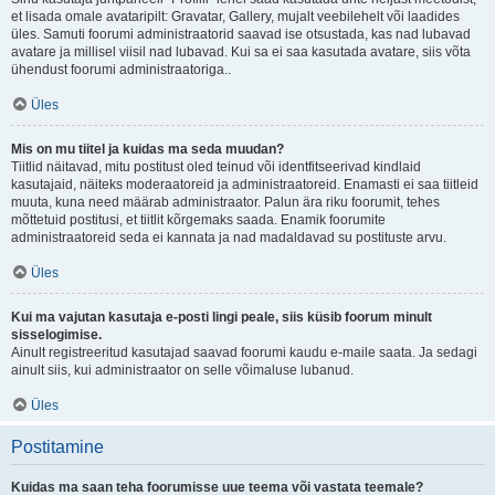
et lisada omale avataripilt: Gravatar, Gallery, mujalt veebilehelt või laadides
üles. Samuti foorumi administraatorid saavad ise otsustada, kas nad lubavad
avatare ja millisel viisil nad lubavad. Kui sa ei saa kasutada avatare, siis võta
ühendust foorumi administraatoriga..
Üles
Mis on mu tiitel ja kuidas ma seda muudan?
Tiitlid näitavad, mitu postitust oled teinud või identfitseerivad kindlaid
kasutajaid, näiteks moderaatoreid ja administraatoreid. Enamasti ei saa tiitleid
muuta, kuna need määrab administraator. Palun ära riku foorumit, tehes
mõttetuid postitusi, et tiitlit kõrgemaks saada. Enamik foorumite
administraatoreid seda ei kannata ja nad madaldavad su postituste arvu.
Üles
Kui ma vajutan kasutaja e-posti lingi peale, siis küsib foorum minult
sisselogimise.
Ainult registreeritud kasutajad saavad foorumi kaudu e-maile saata. Ja sedagi
ainult siis, kui administraator on selle võimaluse lubanud.
Üles
Postitamine
Kuidas ma saan teha foorumisse uue teema või vastata teemale?