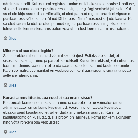
administraatorilt. Kui foorumi registreerumine on läbi kasutaja poolse kinnituse,
siis oled saanud oma e-postiaadressile kirja, ning järgi sealseid juhiseid. Kui
sa ei ole kirja saanud siis võimalik, et oled pannud registreerumisel vigase e-
postiaadressi või e-kiri on läinud läbi e-posti filtri rämpspost kirjade kausta. Kui
sa oled täiesti kindel, et oled pannud õige e-postiaadressi, ning ikka ei ole
tulnud sulle kinnituskirja, siis palun võta ühendust foorumi administraatoriga.
Üles
Miks ma ei saa sisse logida?
Sellel probleemil on mitmeid võimalikke põhjusi. Esiteks ole kindel, et
sisestasid kasutajanime ja parooli korrektselt. Kui on korrektsed, võta ühendust
foorumi administraatoriga, et teada saada, kas oled saanud keelu foorumile.
Ka on võimalik, et omanikul on veebiserveri konfiguratsioonis viga ja ta peab
selle ise lahendama.
Üles
Kunagi ammu liitusin, aga nüüd ei saa enam sisse?!
Kõigepealt kontrolli oma kasutajanime ja paroole. Teine võimalus on, et
administraator on su konto kustutanud. Foorumitel on tavaks kustutada
ebaaktiivseid kasutajaid, et vähendada andmebaasi suurust. Kui sinu
kasutajakonto on kustutatud, siis proovi on järgneval korral rohkem aktiivsem,
ning võtta rohkem osa vestlustest.
Üles