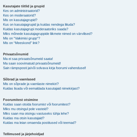
Kasutajate tiitlid ja grupid
Kes on administraatorid?
Kes on moderaatorid?
Mis on kasutajagrupid?
Kus on kasutajagrupid ja kuidas nendega liituda?
Kuidas kasutajagrupi moderaatoriks saada?
Miks mõnede kasutajagruppide liikmete nimed on värvilised?
Mis on “Vaikimisi grupp”?
Mis on “Meeskond” link?
Privaatsõnumid
Ma ei saa privaatsõnumeid saata!
Ma saan soovimatuid privaatsõnumeid!
Sain rämpsposti ja/või solvava kirja foorumi vahendusel!
Sõbrad ja vaenlased
Mis on sõprade ja vaenlaste nimekiri?
Kuidas lisada või eemaldada kasutajaid nimekirjast?
Foorumitest otsimine
Kuidas saan otsida foorumist või foorumitest?
Miks mu otsingul pole vasteid?
Miks saan ma otsingu vastuseks tühja lehe?
Kuidas ma otsin kasutajaid?
Kuidas ma leian omaenda postitused või teemad?
Tellimused ja järjehoidjad