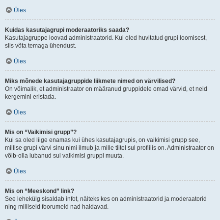
Üles
Kuidas kasutajagrupi moderaatoriks saada?
Kasutajagruppe loovad administraatorid. Kui oled huvitatud grupi loomisest,
siis võta temaga ühendust.
Üles
Miks mõnede kasutajagruppide liikmete nimed on värvilised?
On võimalik, et administraator on määranud gruppidele omad värvid, et neid
kergemini eristada.
Üles
Mis on “Vaikimisi grupp”?
Kui sa oled liige enamas kui ühes kasutajagrupis, on vaikimisi grupp see,
millise grupi värvi sinu nimi ilmub ja mille tiitel sul profiilis on. Administraator on
võib-olla lubanud sul vaikimisi gruppi muuta.
Üles
Mis on “Meeskond” link?
See lehekülg sisaldab infot, näiteks kes on administraatorid ja moderaatorid
ning milliseid foorumeid nad haldavad.