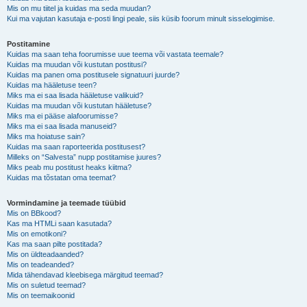
Mis on mu tiitel ja kuidas ma seda muudan?
Kui ma vajutan kasutaja e-posti lingi peale, siis küsib foorum minult sisselogimise.
Postitamine
Kuidas ma saan teha foorumisse uue teema või vastata teemale?
Kuidas ma muudan või kustutan postitusi?
Kuidas ma panen oma postitusele signatuuri juurde?
Kuidas ma hääletuse teen?
Miks ma ei saa lisada hääletuse valikuid?
Kuidas ma muudan või kustutan hääletuse?
Miks ma ei pääse alafoorumisse?
Miks ma ei saa lisada manuseid?
Miks ma hoiatuse sain?
Kuidas ma saan raporteerida postitusest?
Milleks on “Salvesta” nupp postitamise juures?
Miks peab mu postitust heaks kiitma?
Kuidas ma tõstatan oma teemat?
Vormindamine ja teemade tüübid
Mis on BBkood?
Kas ma HTMLi saan kasutada?
Mis on emotikoni?
Kas ma saan pilte postitada?
Mis on üldteadaanded?
Mis on teadeanded?
Mida tähendavad kleebisega märgitud teemad?
Mis on suletud teemad?
Mis on teemaikoonid