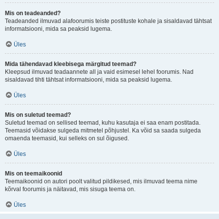
Mis on teadeanded?
Teadeanded ilmuvad alafoorumis teiste postituste kohale ja sisaldavad tähtsat
informatsiooni, mida sa peaksid lugema.
Üles
Mida tähendavad kleebisega märgitud teemad?
Kleepsud ilmuvad teadaannete all ja vaid esimesel lehel foorumis. Nad
sisaldavad tihti tähtsat informatsiooni, mida sa peaksid lugema.
Üles
Mis on suletud teemad?
Suletud teemad on sellised teemad, kuhu kasutaja ei saa enam postitada.
Teemasid võidakse sulgeda mitmetel põhjustel. Ka võid sa saada sulgeda
omaenda teemasid, kui selleks on sul õigused.
Üles
Mis on teemaikoonid
Teemaikoonid on autori poolt valitud pildikesed, mis ilmuvad teema nime
kõrval foorumis ja näitavad, mis sisuga teema on.
Üles