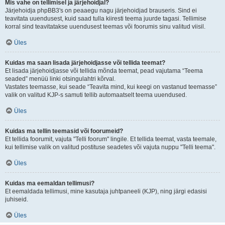
Mis vahe on tellimisel ja järjehoidjal?
Järjehoidja phpBB3's on peaaegu nagu järjehoidjad brauseris. Sind ei
teavitata uuendusest, kuid saad tulla kiiresti teema juurde tagasi. Tellimise
korral sind teavitatakse uuendusest teemas või foorumis sinu valitud viisil.
Üles
Kuidas ma saan lisada järjehoidjasse või tellida teemat?
Et lisada järjehoidjasse või tellida mõnda teemat, pead vajutama “Teema
seaded” menüü linki otsingulahtri kõrval.
Vastates teemasse, kui seade “Teavita mind, kui keegi on vastanud teemasse”
valik on valitud KJP-s samuti tellib automaatselt teema uuendused.
Üles
Kuidas ma tellin teemasid või foorumeid?
Et tellida foorumit, vajuta "Telli foorum" lingile. Et tellida teemat, vasta teemale,
kui tellimise valik on valitud postituse seadetes või vajuta nuppu "Telli teema".
Üles
Kuidas ma eemaldan tellimusi?
Et eemaldada tellimusi, mine kasutaja juhtpaneeli (KJP), ning järgi edasisi
juhiseid.
Üles