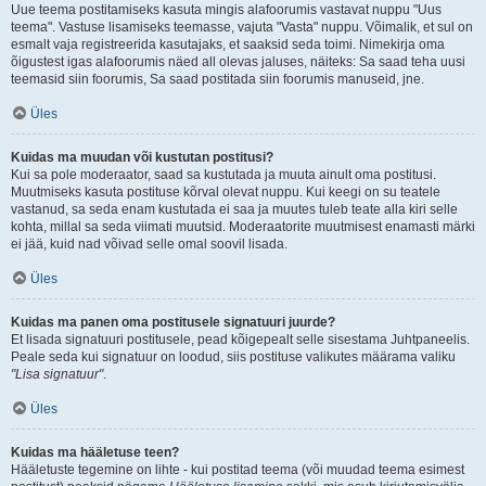
Uue teema postitamiseks kasuta mingis alafoorumis vastavat nuppu "Uus
teema". Vastuse lisamiseks teemasse, vajuta "Vasta" nuppu. Võimalik, et sul on
esmalt vaja registreerida kasutajaks, et saaksid seda toimi. Nimekirja oma
õigustest igas alafoorumis näed all olevas jaluses, näiteks: Sa saad teha uusi
teemasid siin foorumis, Sa saad postitada siin foorumis manuseid, jne.
Üles
Kuidas ma muudan või kustutan postitusi?
Kui sa pole moderaator, saad sa kustutada ja muuta ainult oma postitusi.
Muutmiseks kasuta postituse kõrval olevat nuppu. Kui keegi on su teatele
vastanud, sa seda enam kustutada ei saa ja muutes tuleb teate alla kiri selle
kohta, millal sa seda viimati muutsid. Moderaatorite muutmisest enamasti märki
ei jää, kuid nad võivad selle omal soovil lisada.
Üles
Kuidas ma panen oma postitusele signatuuri juurde?
Et lisada signatuuri postitusele, pead kõigepealt selle sisestama Juhtpaneelis.
Peale seda kui signatuur on loodud, siis postituse valikutes määrama valiku
"Lisa signatuur"
.
Üles
Kuidas ma hääletuse teen?
Hääletuste tegemine on lihte - kui postitad teema (või muudad teema esimest