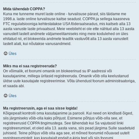
Mida tähendab COPPA?
Kuna me tunneme muret laste online - turvalisuse pärast, siis täidame me
1998.a. laste online turvalisuse kaitse seadust. COPPA ja sellega kaasneva
FTC regulatsiooniga kehtestatakse USA föderaalseadus, mis kaitseb alla 13
aasta vanuste laste privaatsust. Meie veebileht ei ole ette nähtud alla 13 aasta
vanustelt lastelt andmete väljameelitamiseks ning meie kodulehed on üles
ehitatud nii, et blokeerida andmete teadlik vastuvõtt alla 13 aasta vanustelt
lastelt alati, kui nõutakse vanusandmeid.
Üles
Miks ma ei saa registreeruda?
On võimalik, et foorumi omanik on blokeerinud su IP aadressi või
kasutajanime, millega üritasid registreeruda. Omanik võib olla keelustanud
üldse uute kasutajate registreerimise. Võta ühendust foorum administraatoriga,
et saada abi.
Üles
Ma registreerusin, aga ei saa sisse logida!
Kõigepealt kontrolli oma kasutajanime ja parooli. Kui need on kindlasti õiged,
siis järgmiseks võib-olla kaks põhjust. Esimene põhjus võib-olla see, et
registreerusid COPPA tingimustega. See tähendab kui Sa vajutasid linki
registreerumisel, et oled alla 13. aasta vana, siis pead järgima Sulle saadetuid
juhiseid. Teine põhjus võib olla aga see, et mõned foorumid nõuavad uutelt
registreerumistelt, kas kasutajalt endalt e-kirja teel või siis foorumi