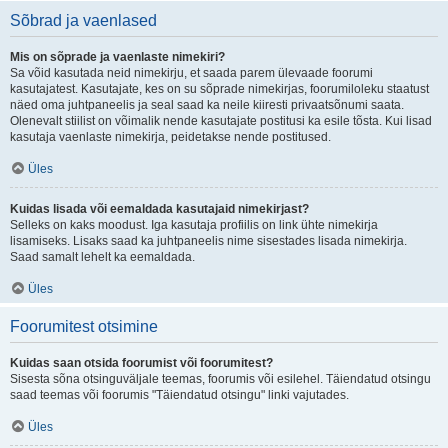
Sõbrad ja vaenlased
Mis on sõprade ja vaenlaste nimekiri?
Sa võid kasutada neid nimekirju, et saada parem ülevaade foorumi
kasutajatest. Kasutajate, kes on su sõprade nimekirjas, foorumiloleku staatust
näed oma juhtpaneelis ja seal saad ka neile kiiresti privaatsõnumi saata.
Olenevalt stiilist on võimalik nende kasutajate postitusi ka esile tõsta. Kui lisad
kasutaja vaenlaste nimekirja, peidetakse nende postitused.
Üles
Kuidas lisada või eemaldada kasutajaid nimekirjast?
Selleks on kaks moodust. Iga kasutaja profiilis on link ühte nimekirja
lisamiseks. Lisaks saad ka juhtpaneelis nime sisestades lisada nimekirja.
Saad samalt lehelt ka eemaldada.
Üles
Foorumitest otsimine
Kuidas saan otsida foorumist või foorumitest?
Sisesta sõna otsinguväljale teemas, foorumis või esilehel. Täiendatud otsingu
saad teemas või foorumis "Täiendatud otsingu" linki vajutades.
Üles