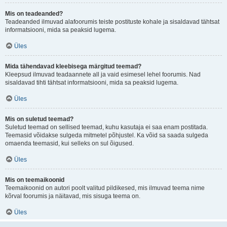
Mis on teadeanded?
Teadeanded ilmuvad alafoorumis teiste postituste kohale ja sisaldavad tähtsat
informatsiooni, mida sa peaksid lugema.
Üles
Mida tähendavad kleebisega märgitud teemad?
Kleepsud ilmuvad teadaannete all ja vaid esimesel lehel foorumis. Nad
sisaldavad tihti tähtsat informatsiooni, mida sa peaksid lugema.
Üles
Mis on suletud teemad?
Suletud teemad on sellised teemad, kuhu kasutaja ei saa enam postitada.
Teemasid võidakse sulgeda mitmetel põhjustel. Ka võid sa saada sulgeda
omaenda teemasid, kui selleks on sul õigused.
Üles
Mis on teemaikoonid
Teemaikoonid on autori poolt valitud pildikesed, mis ilmuvad teema nime
kõrval foorumis ja näitavad, mis sisuga teema on.
Üles