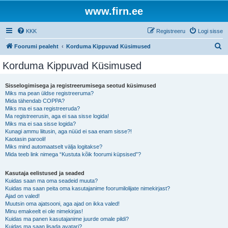
www.firn.ee
KKK
Registreeru
Logi sisse
O
Foorumi pealeht
Korduma Kippuvad Küsimused
t
Korduma Kippuvad Küsimused
s
i
Sisselogimisega ja registreerumisega seotud küsimused
Miks ma pean üldse registreeruma?
Mida tähendab COPPA?
Miks ma ei saa registreeruda?
Ma registreerusin, aga ei saa sisse logida!
Miks ma ei saa sisse logida?
Kunagi ammu liitusin, aga nüüd ei saa enam sisse?!
Kaotasin parooli!
Miks mind automaatselt välja logitakse?
Mida teeb link nimega “Kustuta kõik foorumi küpsised”?
Kasutaja eelistused ja seaded
Kuidas saan ma oma seadeid muuta?
Kuidas ma saan peita oma kasutajanime foorumilolijate nimekirjast?
Ajad on valed!
Muutsin oma ajatsooni, aga ajad on ikka valed!
Minu emakeelt ei ole nimekirjas!
Kuidas ma panen kasutajanime juurde omale pildi?
Kuidas ma saan lisada avatari?