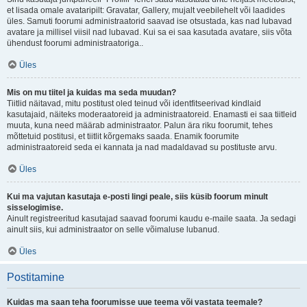
et lisada omale avataripilt: Gravatar, Gallery, mujalt veebilehelt või laadides
üles. Samuti foorumi administraatorid saavad ise otsustada, kas nad lubavad
avatare ja millisel viisil nad lubavad. Kui sa ei saa kasutada avatare, siis võta
ühendust foorumi administraatoriga..
Üles
Mis on mu tiitel ja kuidas ma seda muudan?
Tiitlid näitavad, mitu postitust oled teinud või identfitseerivad kindlaid
kasutajaid, näiteks moderaatoreid ja administraatoreid. Enamasti ei saa tiitleid
muuta, kuna need määrab administraator. Palun ära riku foorumit, tehes
mõttetuid postitusi, et tiitlit kõrgemaks saada. Enamik foorumite
administraatoreid seda ei kannata ja nad madaldavad su postituste arvu.
Üles
Kui ma vajutan kasutaja e-posti lingi peale, siis küsib foorum minult
sisselogimise.
Ainult registreeritud kasutajad saavad foorumi kaudu e-maile saata. Ja sedagi
ainult siis, kui administraator on selle võimaluse lubanud.
Üles
Postitamine
Kuidas ma saan teha foorumisse uue teema või vastata teemale?