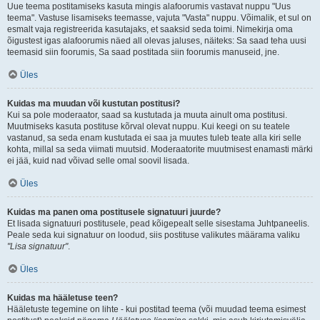
Uue teema postitamiseks kasuta mingis alafoorumis vastavat nuppu "Uus
teema". Vastuse lisamiseks teemasse, vajuta "Vasta" nuppu. Võimalik, et sul on
esmalt vaja registreerida kasutajaks, et saaksid seda toimi. Nimekirja oma
õigustest igas alafoorumis näed all olevas jaluses, näiteks: Sa saad teha uusi
teemasid siin foorumis, Sa saad postitada siin foorumis manuseid, jne.
Üles
Kuidas ma muudan või kustutan postitusi?
Kui sa pole moderaator, saad sa kustutada ja muuta ainult oma postitusi.
Muutmiseks kasuta postituse kõrval olevat nuppu. Kui keegi on su teatele
vastanud, sa seda enam kustutada ei saa ja muutes tuleb teate alla kiri selle
kohta, millal sa seda viimati muutsid. Moderaatorite muutmisest enamasti märki
ei jää, kuid nad võivad selle omal soovil lisada.
Üles
Kuidas ma panen oma postitusele signatuuri juurde?
Et lisada signatuuri postitusele, pead kõigepealt selle sisestama Juhtpaneelis.
Peale seda kui signatuur on loodud, siis postituse valikutes määrama valiku
"Lisa signatuur"
.
Üles
Kuidas ma hääletuse teen?
Hääletuste tegemine on lihte - kui postitad teema (või muudad teema esimest