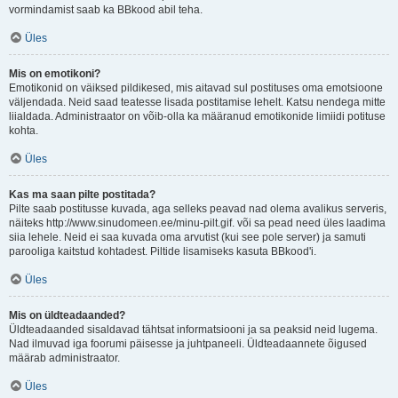
vormindamist saab ka BBkood abil teha.
Üles
Mis on emotikoni?
Emotikonid on väiksed pildikesed, mis aitavad sul postituses oma emotsioone
väljendada. Neid saad teatesse lisada postitamise lehelt. Katsu nendega mitte
liialdada. Administraator on võib-olla ka määranud emotikonide limiidi potituse
kohta.
Üles
Kas ma saan pilte postitada?
Pilte saab postitusse kuvada, aga selleks peavad nad olema avalikus serveris,
näiteks http://www.sinudomeen.ee/minu-pilt.gif. või sa pead need üles laadima
siia lehele. Neid ei saa kuvada oma arvutist (kui see pole server) ja samuti
parooliga kaitstud kohtadest. Piltide lisamiseks kasuta BBkood'i.
Üles
Mis on üldteadaanded?
Üldteadaanded sisaldavad tähtsat informatsiooni ja sa peaksid neid lugema.
Nad ilmuvad iga foorumi päisesse ja juhtpaneeli. Üldteadaannete õigused
määrab administraator.
Üles