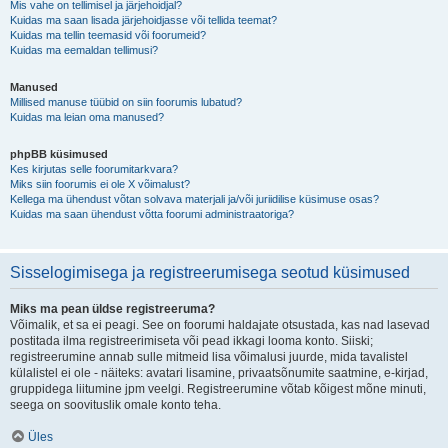
Mis vahe on tellimisel ja järjehoidjal?
Kuidas ma saan lisada järjehoidjasse või tellida teemat?
Kuidas ma tellin teemasid või foorumeid?
Kuidas ma eemaldan tellimusi?
Manused
Millised manuse tüübid on siin foorumis lubatud?
Kuidas ma leian oma manused?
phpBB küsimused
Kes kirjutas selle foorumitarkvara?
Miks siin foorumis ei ole X võimalust?
Kellega ma ühendust võtan solvava materjali ja/või juriidilise küsimuse osas?
Kuidas ma saan ühendust võtta foorumi administraatoriga?
Sisselogimisega ja registreerumisega seotud küsimused
Miks ma pean üldse registreeruma?
Võimalik, et sa ei peagi. See on foorumi haldajate otsustada, kas nad lasevad
postitada ilma registreerimiseta või pead ikkagi looma konto. Siiski;
registreerumine annab sulle mitmeid lisa võimalusi juurde, mida tavalistel
külalistel ei ole - näiteks: avatari lisamine, privaatsõnumite saatmine, e-kirjad,
gruppidega liitumine jpm veelgi. Registreerumine võtab kõigest mõne minuti,
seega on soovituslik omale konto teha.
Üles