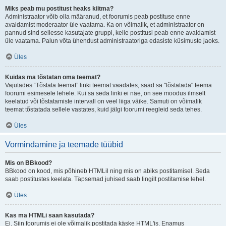
Miks peab mu postitust heaks kiitma?
Administraator võib olla määranud, et foorumis peab postituse enne
avaldamist moderaator üle vaatama. Ka on võimalik, et administraator on
pannud sind sellesse kasutajate gruppi, kelle postitusi peab enne avaldamist
üle vaatama. Palun võta ühendust administraatoriga edasiste küsimuste jaoks.
Üles
Kuidas ma tõstatan oma teemat?
Vajutades “Tõstata teemat” linki teemat vaadates, saad sa "tõstatada" teema
foorumi esimesele lehele. Kui sa seda linki ei näe, on see moodus ilmselt
keelatud või tõstatamiste intervall on veel liiga väike. Samuti on võimalik
teemat tõstatada sellele vastates, kuid jälgi foorumi reegleid seda tehes.
Üles
Vormindamine ja teemade tüübid
Mis on BBkood?
BBkood on kood, mis põhineb HTMLil ning mis on abiks postitamisel. Seda
saab postitustes keelata. Täpsemad juhised saab lingilt postitamise lehel.
Üles
Kas ma HTMLi saan kasutada?
Ei. Siin foorumis ei ole võimalik postitada käske HTML'is. Enamus