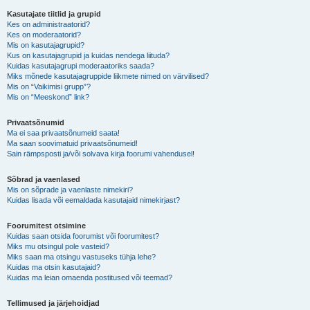
Kasutajate tiitlid ja grupid
Kes on administraatorid?
Kes on moderaatorid?
Mis on kasutajagrupid?
Kus on kasutajagrupid ja kuidas nendega liituda?
Kuidas kasutajagrupi moderaatoriks saada?
Miks mõnede kasutajagruppide liikmete nimed on värvilised?
Mis on “Vaikimisi grupp”?
Mis on “Meeskond” link?
Privaatsõnumid
Ma ei saa privaatsõnumeid saata!
Ma saan soovimatuid privaatsõnumeid!
Sain rämpsposti ja/või solvava kirja foorumi vahendusel!
Sõbrad ja vaenlased
Mis on sõprade ja vaenlaste nimekiri?
Kuidas lisada või eemaldada kasutajaid nimekirjast?
Foorumitest otsimine
Kuidas saan otsida foorumist või foorumitest?
Miks mu otsingul pole vasteid?
Miks saan ma otsingu vastuseks tühja lehe?
Kuidas ma otsin kasutajaid?
Kuidas ma leian omaenda postitused või teemad?
Tellimused ja järjehoidjad