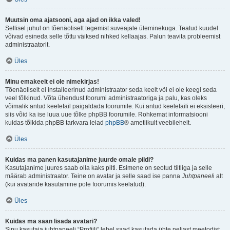
Muutsin oma ajatsooni, aga ajad on ikka valed!
Sellisel juhul on tõenäoliselt tegemist suveajale üleminekuga. Teatud kuudel
võivad esineda selle tõttu väiksed nihked kellaajas. Palun teavita probleemist
administraatorit.
Üles
Minu emakeelt ei ole nimekirjas!
Tõenäoliselt ei installeerinud administraator seda keelt või ei ole keegi seda
veel tõlkinud. Võta ühendust foorumi administraatoriga ja palu, kas oleks
võimalik antud keelefail paigaldada foorumile. Kui antud keelefaili ei eksisteeri,
siis võid ka ise luua uue tõlke phpBB foorumile. Rohkemat informatsiooni
kuidas tõlkida phpBB tarkvara leiad
phpBB
® ametlikult veebilehelt.
Üles
Kuidas ma panen kasutajanime juurde omale pildi?
Kasutajanime juures saab olla kaks pilti. Esimene on seotud tiitliga ja selle
määrab administraator. Teine on avatar ja selle saad ise panna
Juhtpaneel
i alt
(kui avataride kasutamine pole foorumis keelatud).
Üles
Kuidas ma saan lisada avatari?
Sinu kasutaja juhtpaneeli “Profiili” lehel saad kasutada ühte neljast meetodist,