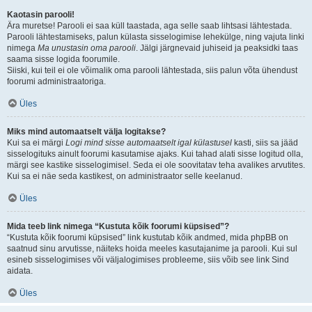
Kaotasin parooli!
Ära muretse! Parooli ei saa küll taastada, aga selle saab lihtsasi lähtestada.
Parooli lähtestamiseks, palun külasta sisselogimise lehekülge, ning vajuta linki
nimega
Ma unustasin oma parooli
. Jälgi järgnevaid juhiseid ja peaksidki taas
saama sisse logida foorumile.
Siiski, kui teil ei ole võimalik oma parooli lähtestada, siis palun võta ühendust
foorumi administraatoriga.
Üles
Miks mind automaatselt välja logitakse?
Kui sa ei märgi
Logi mind sisse automaatselt igal külastusel
kasti, siis sa jääd
sisselogituks ainult foorumi kasutamise ajaks. Kui tahad alati sisse logitud olla,
märgi see kastike sisselogimisel. Seda ei ole soovitatav teha avalikes arvutites.
Kui sa ei näe seda kastikest, on administraator selle keelanud.
Üles
Mida teeb link nimega “Kustuta kõik foorumi küpsised”?
“Kustuta kõik foorumi küpsised” link kustutab kõik andmed, mida phpBB on
saatnud sinu arvutisse, näiteks hoida meeles kasutajanime ja parooli. Kui sul
esineb sisselogimises või väljalogimises probleeme, siis võib see link Sind
aidata.
Üles