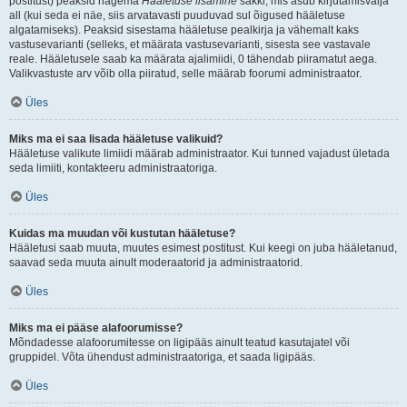
postitust) peaksid nägema
Hääletuse lisamine
sakki, mis asub kirjutamisvälja
all (kui seda ei näe, siis arvatavasti puuduvad sul õigused hääletuse
algatamiseks). Peaksid sisestama hääletuse pealkirja ja vähemalt kaks
vastusevarianti (selleks, et määrata vastusevarianti, sisesta see vastavale
reale. Hääletusele saab ka määrata ajalimiidi, 0 tähendab piiramatut aega.
Valikvastuste arv võib olla piiratud, selle määrab foorumi administraator.
Üles
Miks ma ei saa lisada hääletuse valikuid?
Hääletuse valikute limiidi määrab administraator. Kui tunned vajadust ületada
seda limiiti, kontakteeru administraatoriga.
Üles
Kuidas ma muudan või kustutan hääletuse?
Hääletusi saab muuta, muutes esimest postitust. Kui keegi on juba hääletanud,
saavad seda muuta ainult moderaatorid ja administraatorid.
Üles
Miks ma ei pääse alafoorumisse?
Mõndadesse alafoorumitesse on ligipääs ainult teatud kasutajatel või
gruppidel. Võta ühendust administraatoriga, et saada ligipääs.
Üles