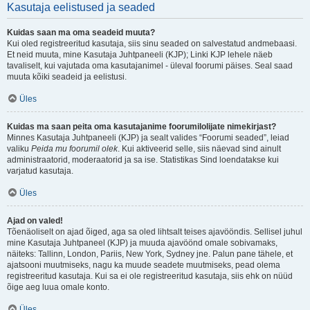
Kasutaja eelistused ja seaded
Kuidas saan ma oma seadeid muuta?
Kui oled registreeritud kasutaja, siis sinu seaded on salvestatud andmebaasi.
Et neid muuta, mine Kasutaja Juhtpaneeli (KJP); Linki KJP lehele näeb
tavaliselt, kui vajutada oma kasutajanimel - üleval foorumi päises. Seal saad
muuta kõiki seadeid ja eelistusi.
Üles
Kuidas ma saan peita oma kasutajanime foorumilolijate nimekirjast?
Minnes Kasutaja Juhtpaneeli (KJP) ja sealt valides “Foorumi seaded”, leiad
valiku
Peida mu foorumil olek
. Kui aktiveerid selle, siis näevad sind ainult
administraatorid, moderaatorid ja sa ise. Statistikas Sind loendatakse kui
varjatud kasutaja.
Üles
Ajad on valed!
Tõenäoliselt on ajad õiged, aga sa oled lihtsalt teises ajavööndis. Sellisel juhul
mine Kasutaja Juhtpaneel (KJP) ja muuda ajavöönd omale sobivamaks,
näiteks: Tallinn, London, Pariis, New York, Sydney jne. Palun pane tähele, et
ajatsooni muutmiseks, nagu ka muude seadete muutmiseks, pead olema
registreeritud kasutaja. Kui sa ei ole registreeritud kasutaja, siis ehk on nüüd
õige aeg luua omale konto.
Üles