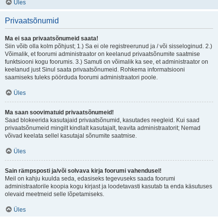
Üles
Privaatsõnumid
Ma ei saa privaatsõnumeid saata!
Siin võib olla kolm põhjust; 1.) Sa ei ole registreerunud ja / või sisseloginud. 2.)
Võimalik, et foorumi administraator on keelanud privaatsõnumite saatmise
funktsiooni kogu foorumis. 3.) Samuti on võimalik ka see, et administraator on
keelanud just Sinul saata privaatsõnumeid. Rohkema informatsiooni
saamiseks tuleks pöörduda foorumi administraatori poole.
Üles
Ma saan soovimatuid privaatsõnumeid!
Saad blokeerida kasutajaid privaatsõnumid, kasutades reegleid. Kui saad
privaatsõnumeid mingilt kindlalt kasutajalt, teavita administraatorit; Nemad
võivad keelata sellel kasutajal sõnumite saatmise.
Üles
Sain rämpsposti ja/või solvava kirja foorumi vahendusel!
Meil on kahju kuulda seda, edasiseks tegevuseks saada foorumi
administraatorile koopia kogu kirjast ja loodetavasti kasutab ta enda käsutuses
olevaid meetmeid selle lõpetamiseks.
Üles