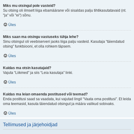
Miks mu otsingul pole vasteid?
Su otsing oli ilmselt liiga ebamäärane või sisaldas palju tihtikasutatavaid (nt.
"ja" või "ei") sõnu.
Üles
Miks saan ma otsingu vastuseks tühja lehe?
Sinu otsingul oli veebiserveri jaoks liiga palju vasteid. Kasutaja “täiendatud
otsing” funktsiooni, et olla rohkem täpsem.
Üles
Kuidas ma otsin kasutajaid?
Vajuta “Liikmed” ja siis “Leia kasutaja” linki.
Üles
Kuidas ma leian omaenda postitused või teemad?
Enda postitusi saad sa vaadata, kui vajutad lingil “Vaata oma postitusi”. Et leida
oma teemasid, kasuta täiendatud otsingut ja määra valikud sobivaks.
Üles
Tellimused ja järjehoidjad