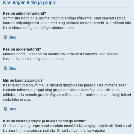
Kasutajate tiitlid ja grupid
Kes on administraatorid?
Administraatorid on auastmelt foorumis kõige kõrgemal. Nad saavad sättida
foorumi väljanägemist ja seadeid ning määrata moderaatoreid. Neil võivad olla
ka moderaatoriõigused kõigis alafoorumites.
Üles
Kes on moderaatorid?
Moderaatorite ülesanne on hoolitseda korra eest foorumis. Nad saavad
kustutada, muuta ja liigutada teemasid.
Üles
Mis on kasutajagrupid?
Kasutajagrupid on võimalus liikmeid gruppidesse jagada. Üks inimene saab
kuuluda mitmesse gruppi ning gruppidel saab olla eriõiguseid. Nii saab
näiteks anda mõnele grupile õiguse mõnda alafoorumite kasutada, kuigi teised
seda teha ei saa..
Üles
Kus on kasutajagrupid ja kuidas nendega liituda?
Olemasolevaid gruppe saad vaadata menüüst Kasutajagruppide alt. Seal saad
ka oma liitumisavalduse esitada. Grupid võivad olla ka varjatud.