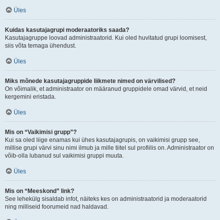
Üles
Kuidas kasutajagrupi moderaatoriks saada?
Kasutajagruppe loovad administraatorid. Kui oled huvitatud grupi loomisest,
siis võta temaga ühendust.
Üles
Miks mõnede kasutajagruppide liikmete nimed on värvilised?
On võimalik, et administraator on määranud gruppidele omad värvid, et neid
kergemini eristada.
Üles
Mis on “Vaikimisi grupp”?
Kui sa oled liige enamas kui ühes kasutajagrupis, on vaikimisi grupp see,
millise grupi värvi sinu nimi ilmub ja mille tiitel sul profiilis on. Administraator on
võib-olla lubanud sul vaikimisi gruppi muuta.
Üles
Mis on “Meeskond” link?
See lehekülg sisaldab infot, näiteks kes on administraatorid ja moderaatorid
ning milliseid foorumeid nad haldavad.