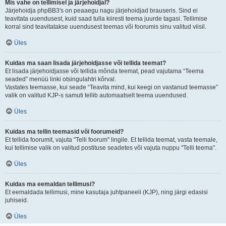
Mis vahe on tellimisel ja järjehoidjal?
Järjehoidja phpBB3's on peaaegu nagu järjehoidjad brauseris. Sind ei
teavitata uuendusest, kuid saad tulla kiiresti teema juurde tagasi. Tellimise
korral sind teavitatakse uuendusest teemas või foorumis sinu valitud viisil.
Üles
Kuidas ma saan lisada järjehoidjasse või tellida teemat?
Et lisada järjehoidjasse või tellida mõnda teemat, pead vajutama “Teema
seaded” menüü linki otsingulahtri kõrval.
Vastates teemasse, kui seade “Teavita mind, kui keegi on vastanud teemasse”
valik on valitud KJP-s samuti tellib automaatselt teema uuendused.
Üles
Kuidas ma tellin teemasid või foorumeid?
Et tellida foorumit, vajuta "Telli foorum" lingile. Et tellida teemat, vasta teemale,
kui tellimise valik on valitud postituse seadetes või vajuta nuppu "Telli teema".
Üles
Kuidas ma eemaldan tellimusi?
Et eemaldada tellimusi, mine kasutaja juhtpaneeli (KJP), ning järgi edasisi
juhiseid.
Üles