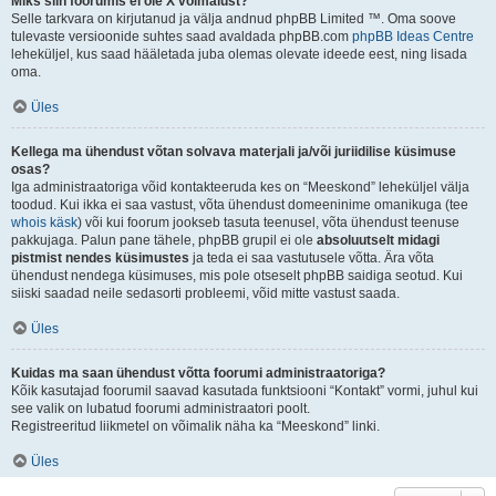
Miks siin foorumis ei ole X võimalust?
Selle tarkvara on kirjutanud ja välja andnud phpBB Limited ™. Oma soove
tulevaste versioonide suhtes saad avaldada phpBB.com
phpBB Ideas Centre
leheküljel, kus saad hääletada juba olemas olevate ideede eest, ning lisada
oma.
Üles
Kellega ma ühendust võtan solvava materjali ja/või juriidilise küsimuse
osas?
Iga administraatoriga võid kontakteeruda kes on “Meeskond” leheküljel välja
toodud. Kui ikka ei saa vastust, võta ühendust domeeninime omanikuga (tee
whois käsk
) või kui foorum jookseb tasuta teenusel, võta ühendust teenuse
pakkujaga. Palun pane tähele, phpBB grupil ei ole
absoluutselt midagi
pistmist nendes küsimustes
ja teda ei saa vastutusele võtta. Ära võta
ühendust nendega küsimuses, mis pole otseselt phpBB saidiga seotud. Kui
siiski saadad neile sedasorti probleemi, võid mitte vastust saada.
Üles
Kuidas ma saan ühendust võtta foorumi administraatoriga?
Kõik kasutajad foorumil saavad kasutada funktsiooni “Kontakt” vormi, juhul kui
see valik on lubatud foorumi administraatori poolt.
Registreeritud liikmetel on võimalik näha ka “Meeskond” linki.
Üles