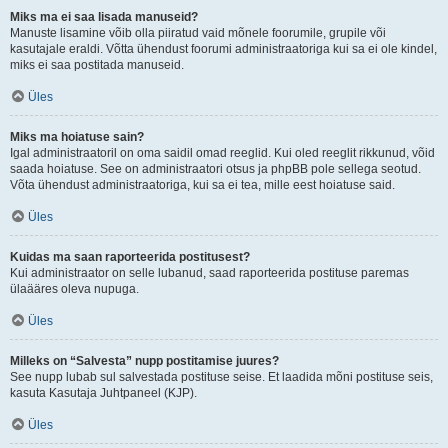
Miks ma ei saa lisada manuseid?
Manuste lisamine võib olla piiratud vaid mõnele foorumile, grupile või
kasutajale eraldi. Võtta ühendust foorumi administraatoriga kui sa ei ole kindel,
miks ei saa postitada manuseid.
Üles
Miks ma hoiatuse sain?
Igal administraatoril on oma saidil omad reeglid. Kui oled reeglit rikkunud, võid
saada hoiatuse. See on administraatori otsus ja phpBB pole sellega seotud.
Võta ühendust administraatoriga, kui sa ei tea, mille eest hoiatuse said.
Üles
Kuidas ma saan raporteerida postitusest?
Kui administraator on selle lubanud, saad raporteerida postituse paremas
ülaääres oleva nupuga.
Üles
Milleks on “Salvesta” nupp postitamise juures?
See nupp lubab sul salvestada postituse seise. Et laadida mõni postituse seis,
kasuta Kasutaja Juhtpaneel (KJP).
Üles