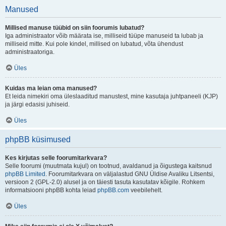
Manused
Millised manuse tüübid on siin foorumis lubatud?
Iga administraator võib määrata ise, milliseid tüüpe manuseid ta lubab ja
milliseid mitte. Kui pole kindel, millised on lubatud, võta ühendust
administraatoriga.
Üles
Kuidas ma leian oma manused?
Et leida nimekiri oma üleslaaditud manustest, mine kasutaja juhtpaneeli (KJP)
ja järgi edasisi juhiseid.
Üles
phpBB küsimused
Kes kirjutas selle foorumitarkvara?
Selle foorumi (muutmata kujul) on tootnud, avaldanud ja õigustega kaitsnud
phpBB Limited
. Foorumitarkvara on väljalastud GNU Üldise Avaliku Litsentsi,
versioon 2 (GPL-2.0) alusel ja on täiesti tasuta kasutatav kõigile. Rohkem
informatsiooni phpBB kohta leiad
phpBB.com
veebilehelt.
Üles