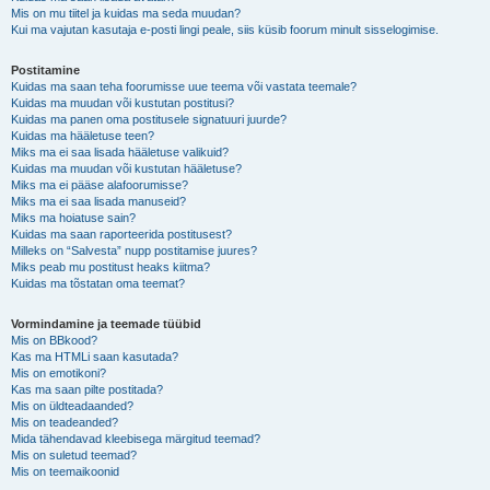
Mis on mu tiitel ja kuidas ma seda muudan?
Kui ma vajutan kasutaja e-posti lingi peale, siis küsib foorum minult sisselogimise.
Postitamine
Kuidas ma saan teha foorumisse uue teema või vastata teemale?
Kuidas ma muudan või kustutan postitusi?
Kuidas ma panen oma postitusele signatuuri juurde?
Kuidas ma hääletuse teen?
Miks ma ei saa lisada hääletuse valikuid?
Kuidas ma muudan või kustutan hääletuse?
Miks ma ei pääse alafoorumisse?
Miks ma ei saa lisada manuseid?
Miks ma hoiatuse sain?
Kuidas ma saan raporteerida postitusest?
Milleks on “Salvesta” nupp postitamise juures?
Miks peab mu postitust heaks kiitma?
Kuidas ma tõstatan oma teemat?
Vormindamine ja teemade tüübid
Mis on BBkood?
Kas ma HTMLi saan kasutada?
Mis on emotikoni?
Kas ma saan pilte postitada?
Mis on üldteadaanded?
Mis on teadeanded?
Mida tähendavad kleebisega märgitud teemad?
Mis on suletud teemad?
Mis on teemaikoonid