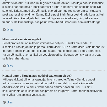
administraatorilt. Kui foorumi registreerumine on läbi kasutaja poolse kinnituse,
siis oled saanud oma e-postiaadressile kirja, ning järgi sealseid juhiseid. Kui
sa ei ole kirja saanud siis võimalik, et oled pannud registreerumisel vigase e-
postiaadressi või e-kiri on läinud läbi e-posti filtri rämpspost kirjade kausta. Kui
sa oled täiesti kindel, et oled pannud õige e-postiaadressi, ning ikka ei ole
tulnud sulle kinnituskirja, siis palun võta ühendust foorumi administraatoriga.
Üles
Miks ma ei saa sisse logida?
Sellel probleemil on mitmeid võimalikke põhjusi. Esiteks ole kindel, et
sisestasid kasutajanime ja parooli korrektselt. Kui on korrektsed, võta ühendust
foorumi administraatoriga, et teada saada, kas oled saanud keelu foorumile.
Ka on võimalik, et omanikul on veebiserveri konfiguratsioonis viga ja ta peab
selle ise lahendama.
Üles
Kunagi ammu liitusin, aga nüüd ei saa enam sisse?!
Kõigepealt kontrolli oma kasutajanime ja paroole. Teine võimalus on, et
administraator on su konto kustutanud. Foorumitel on tavaks kustutada
ebaaktiivseid kasutajaid, et vähendada andmebaasi suurust. Kui sinu
kasutajakonto on kustutatud, siis proovi on järgneval korral rohkem aktiivsem,
ning võtta rohkem osa vestlustest.
Üles