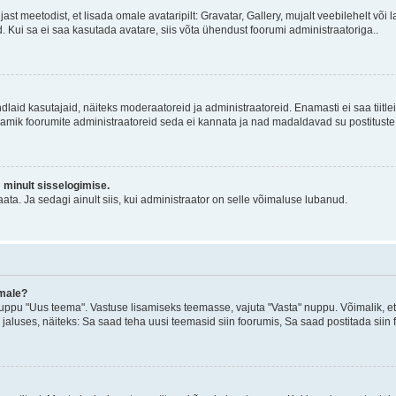
jast meetodist, et lisada omale avataripilt: Gravatar, Gallery, mujalt veebilehelt võ
d. Kui sa ei saa kasutada avatare, siis võta ühendust foorumi administraatoriga..
d kindlaid kasutajaid, näiteks moderaatoreid ja administraatoreid. Enamasti ei saa tii
. Enamik foorumite administraatoreid seda ei kannata ja nad madaldavad su postituste
m minult sisselogimise.
ata. Ja sedagi ainult siis, kui administraator on selle võimaluse lubanud.
emale?
ppu "Uus teema". Vastuse lisamiseks teemasse, vajuta "Vasta" nuppu. Võimalik, et s
 jaluses, näiteks: Sa saad teha uusi teemasid siin foorumis, Sa saad postitada siin