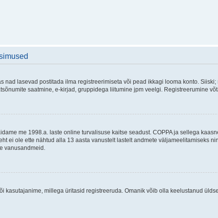
üsimused
as nad lasevad postitada ilma registreerimiseta või pead ikkagi looma konto. Siiski;
rivaatsõnumite saatmine, e-kirjad, gruppidega liitumine jpm veelgi. Registreerumine 
 täidame me 1998.a. laste online turvalisuse kaitse seadust. COPPA ja sellega kaa
leht ei ole ette nähtud alla 13 aasta vanustelt lastelt andmete väljameelitamiseks 
akse vanusandmeid.
õi kasutajanime, millega üritasid registreeruda. Omanik võib olla keelustanud ülds