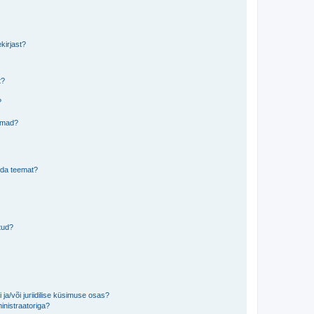
kirjast?
t?
?
eemad?
lida teemat?
tud?
ja/või juriidilise küsimuse osas?
inistraatoriga?