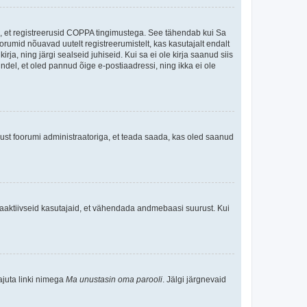
ee, et registreerusid COPPA tingimustega. See tähendab kui Sa
oorumid nõuavad uutelt registreerumistelt, kas kasutajalt endalt
rja, ning järgi sealseid juhiseid. Kui sa ei ole kirja saanud siis
kindel, et oled pannud õige e-postiaadressi, ning ikka ei ole
ndust foorumi administraatoriga, et teada saada, kas oled saanud
baaktiivseid kasutajaid, et vähendada andmebaasi suurust. Kui
ajuta linki nimega
Ma unustasin oma parooli
. Jälgi järgnevaid