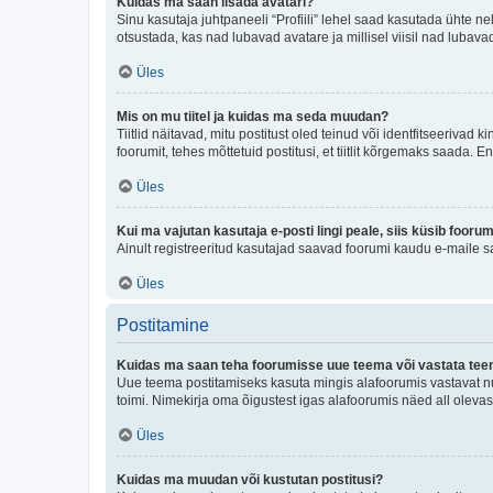
Kuidas ma saan lisada avatari?
Sinu kasutaja juhtpaneeli “Profiili” lehel saad kasutada ühte nel
otsustada, kas nad lubavad avatare ja millisel viisil nad lubava
Üles
Mis on mu tiitel ja kuidas ma seda muudan?
Tiitlid näitavad, mitu postitust oled teinud või identfitseeriva
foorumit, tehes mõttetuid postitusi, et tiitlit kõrgemaks saada
Üles
Kui ma vajutan kasutaja e-posti lingi peale, siis küsib fooru
Ainult registreeritud kasutajad saavad foorumi kaudu e-maile sa
Üles
Postitamine
Kuidas ma saan teha foorumisse uue teema või vastata te
Uue teema postitamiseks kasuta mingis alafoorumis vastavat nu
toimi. Nimekirja oma õigustest igas alafoorumis näed all olevas
Üles
Kuidas ma muudan või kustutan postitusi?