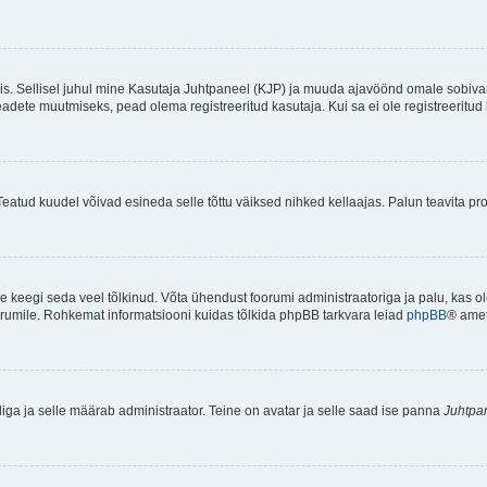
ndis. Sellisel juhul mine Kasutaja Juhtpaneel (KJP) ja muuda ajavöönd omale sobiva
ete muutmiseks, pead olema registreeritud kasutaja. Kui sa ei ole registreeritud 
Teatud kuudel võivad esineda selle tõttu väiksed nihked kellaajas. Palun teavita pro
ole keegi seda veel tõlkinud. Võta ühendust foorumi administraatoriga ja palu, kas 
foorumile. Rohkemat informatsiooni kuidas tõlkida phpBB tarkvara leiad
phpBB
® ametl
tliga ja selle määrab administraator. Teine on avatar ja selle saad ise panna
Juhtpa