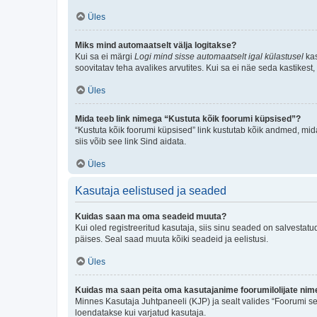
Üles
Miks mind automaatselt välja logitakse?
Kui sa ei märgi
Logi mind sisse automaatselt igal külastusel
kas
soovitatav teha avalikes arvutites. Kui sa ei näe seda kastikest
Üles
Mida teeb link nimega “Kustuta kõik foorumi küpsised”?
“Kustuta kõik foorumi küpsised” link kustutab kõik andmed, mid
siis võib see link Sind aidata.
Üles
Kasutaja eelistused ja seaded
Kuidas saan ma oma seadeid muuta?
Kui oled registreeritud kasutaja, siis sinu seaded on salvestat
päises. Seal saad muuta kõiki seadeid ja eelistusi.
Üles
Kuidas ma saan peita oma kasutajanime foorumilolijate nime
Minnes Kasutaja Juhtpaneeli (KJP) ja sealt valides “Foorumi se
loendatakse kui varjatud kasutaja.