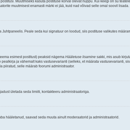
postitusi. Muutmiseks kasuta postituse kõrval olevat nuppu. Kui keegi on su teate
raatorite muutmisest enamasti märki ei jää, kuid nad võivad selle omal soovil lisada.
ma Juhtpaneelis. Peale seda kui signatuur on loodud, siis postituse valikutes määr
d teema esimest postitust) peaksid nägema
Hääletuse lisamine
sakki, mis asub kirjut
ealkirja ja vähemalt kaks vastusevarianti (selleks, et määrata vastusevarianti, s
la piiratud, selle määrab foorumi administraator.
adust ületada seda limiiti, kontakteeru administraatoriga.
juba hääletanud, saavad seda muuta ainult moderaatorid ja administraatorid.