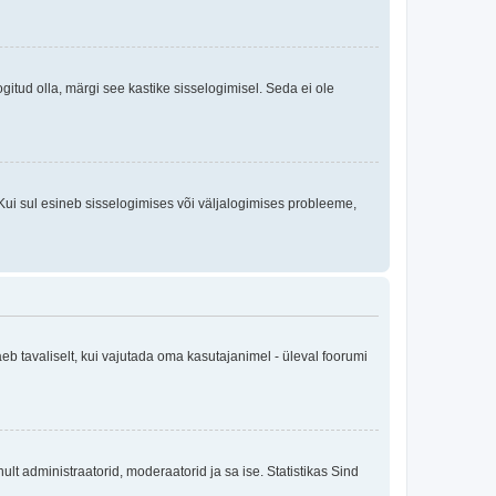
logitud olla, märgi see kastike sisselogimisel. Seda ei ole
Kui sul esineb sisselogimises või väljalogimises probleeme,
eb tavaliselt, kui vajutada oma kasutajanimel - üleval foorumi
inult administraatorid, moderaatorid ja sa ise. Statistikas Sind