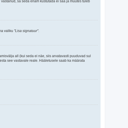
le vastanud, sa seda enam kustutada ei saa ja muutes tuleb
ama valiku
"Lisa signatuur"
.
amisvälja all (kui seda ei näe, siis arvatavasti puuduvad sul
isesta see vastavale reale. Hääletusele saab ka määrata