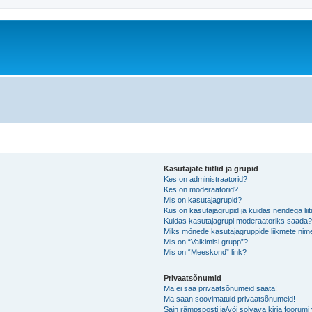
Kasutajate tiitlid ja grupid
Kes on administraatorid?
Kes on moderaatorid?
Mis on kasutajagrupid?
Kus on kasutajagrupid ja kuidas nendega lii
Kuidas kasutajagrupi moderaatoriks saada
Miks mõnede kasutajagruppide liikmete nime
Mis on “Vaikimisi grupp”?
Mis on “Meeskond” link?
Privaatsõnumid
Ma ei saa privaatsõnumeid saata!
Ma saan soovimatuid privaatsõnumeid!
Sain rämpsposti ja/või solvava kirja foorum