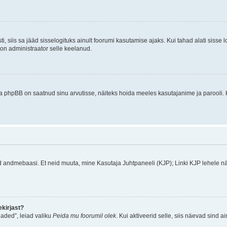
ti, siis sa jääd sisselogituks ainult foorumi kasutamise ajaks. Kui tahad alati sisse 
, on administraator selle keelanud.
a phpBB on saatnud sinu arvutisse, näiteks hoida meeles kasutajanime ja parooli. 
ud andmebaasi. Et neid muuta, mine Kasutaja Juhtpaneeli (KJP); Linki KJP lehele nä
kirjast?
aded”, leiad valiku
Peida mu foorumil olek
. Kui aktiveerid selle, siis näevad sind a