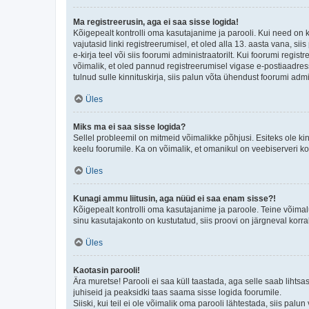
Ma registreerusin, aga ei saa sisse logida!
Kõigepealt kontrolli oma kasutajanime ja parooli. Kui need on 
vajutasid linki registreerumisel, et oled alla 13. aasta vana, s
e-kirja teel või siis foorumi administraatorilt. Kui foorumi regis
võimalik, et oled pannud registreerumisel vigase e-postiaadressi 
tulnud sulle kinnituskirja, siis palun võta ühendust foorumi admi
Üles
Miks ma ei saa sisse logida?
Sellel probleemil on mitmeid võimalikke põhjusi. Esiteks ole ki
keelu foorumile. Ka on võimalik, et omanikul on veebiserveri ko
Üles
Kunagi ammu liitusin, aga nüüd ei saa enam sisse?!
Kõigepealt kontrolli oma kasutajanime ja paroole. Teine võimal
sinu kasutajakonto on kustutatud, siis proovi on järgneval korr
Üles
Kaotasin parooli!
Ära muretse! Parooli ei saa küll taastada, aga selle saab lihtsa
juhiseid ja peaksidki taas saama sisse logida foorumile.
Siiski, kui teil ei ole võimalik oma parooli lähtestada, siis pal