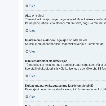
Üles
Ajad on valed!
Tõenäoliselt on ajad õiged, aga sa oled lihtsalt teises ajavöö
Palun pane tähele, et ajatsooni muutmiseks, nagu ka muude sead
Üles
Muutsin oma ajatsooni, aga ajad on ikka valed!
Sellisel juhul on tõenäoliselt tegemist suveajale üleminekuga. 
Üles
Minu emakeelt ei ole nimekirjas!
Tõenäoliselt ei installeerinud administraator seda keelt või ei 
keelefaili ei eksisteeri, siis võid ka ise luua uue tõlke phpBB 
Üles
Kuidas ma panen kasutajanime juurde omale pildi?
Kasutajanime juures saab olla kaks pilti. Esimene on seotud tii
Üles