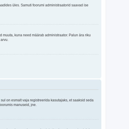
i laadides üles. Samuti foorumi administraatorid saavad ise
tleid muuta, kuna need määrab administraator. Palun ära riku
 arvu.
ul on esmalt vaja registreerida kasutajaks, et saaksid seda
 foorumis manuseid, jne.