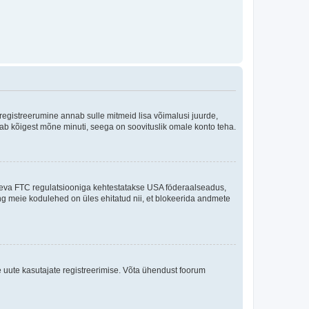
 registreerumine annab sulle mitmeid lisa võimalusi juurde,
võtab kõigest mõne minuti, seega on soovituslik omale konto teha.
sneva FTC regulatsiooniga kehtestatakse USA föderaalseadus,
ning meie kodulehed on üles ehitatud nii, et blokeerida andmete
e uute kasutajate registreerimise. Võta ühendust foorum