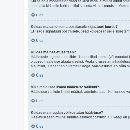
Kui sa pole moderaator, saad sa kustutada ja muuta ainult oma 
teate alla kiri selle kohta, millal sa seda viimati muutsid. Mode
Üles
Kuidas ma panen oma postitusele signatuuri juurde?
Et lisada signatuuri postitusele, pead kõigepealt selle sisesta
Üles
Kuidas ma hääletuse teen?
Hääletuste tegemine on lihte - kui postitad teema (või muuda
õigused hääletuse algatamiseks). Peaksid sisestama hääletuse p
ajalimiidi, 0 tähendab piiramatut aega. Valikvastuste arv võib ol
Üles
Miks ma ei saa lisada hääletuse valikuid?
Hääletuse valikute limiidi määrab administraator. Kui tunned vaj
Üles
Kuidas ma muudan või kustutan hääletuse?
Hääletusi saab muuta, muutes esimest postitust. Kui keegi on 
Üles