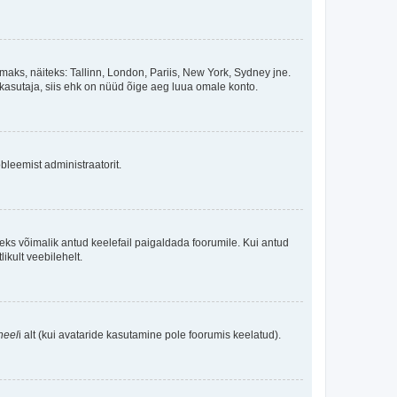
maks, näiteks: Tallinn, London, Pariis, New York, Sydney jne.
kasutaja, siis ehk on nüüd õige aeg luua omale konto.
bleemist administraatorit.
oleks võimalik antud keelefail paigaldada foorumile. Kui antud
ikult veebilehelt.
neel
i alt (kui avataride kasutamine pole foorumis keelatud).