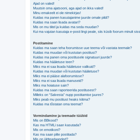
Ajad on valed!
Muutsin oma ajatsooni, aga ajad on ikka valed!
Minu emakeelt ei ole nimekirjas!
Kuidas ma panen kasutajanime juurde omale pildi?
Kuidas ma saan lisada avatari?
Mis on mu tiitel ja kuidas ma seda muudan?
Kui ma vajutan kasutaja e-posti lingi peale, siis küsib foorum minult sis
Postitamine
Kuidas ma saan teha foorumisse uue teema või vastata teemale?
Kuidas ma muudan või kustutan postitusi?
Kuidas ma panen oma postitusele signatuuri juurde?
Kuidas ma hääletuse teen?
Miks ma ei saa lisada hääletuse valikuid?
Kuidas ma muudan või kustutan hääletuse?
Miks ma ei pääse alafoorumisse?
Miks ma ei saa lisada manuseid?
Miks ma hoiatuse sain?
Kuidas ma saan raporteerida postitusest?
Milleks on “Salvesta” nupp postitamise juures?
Miks peab mu postitust heaks kiitma?
Kuidas ma tõstatan oma teemat?
Vormindamine ja teemade tüübid
Mis on BBkood?
Kas ma HTMLi saan kasutada?
Mis on emotikoni?
Kas ma saan pilte postitada?
Mis on üldteadaanded?