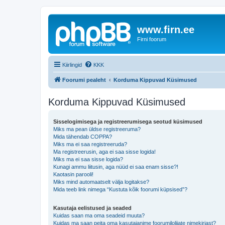
www.firn.ee
Firni foorum
Kiirlingid
KKK
Foorumi pealeht
Korduma Kippuvad Küsimused
Korduma Kippuvad Küsimused
Sisselogimisega ja registreerumisega seotud küsimused
Miks ma pean üldse registreeruma?
Mida tähendab COPPA?
Miks ma ei saa registreeruda?
Ma registreerusin, aga ei saa sisse logida!
Miks ma ei saa sisse logida?
Kunagi ammu liitusin, aga nüüd ei saa enam sisse?!
Kaotasin parooli!
Miks mind automaatselt välja logitakse?
Mida teeb link nimega “Kustuta kõik foorumi küpsised”?
Kasutaja eelistused ja seaded
Kuidas saan ma oma seadeid muuta?
Kuidas ma saan peita oma kasutajanime foorumilolijate nimekirjast?