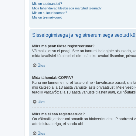
Mis on teadeanded?
Mida tähendavad kleebisega märgitud teemad?
Mis on suletud teemad?
Mis on teemaikoonid
Sisselogimisega ja registreerumisega seotud k
Miks ma pean üldse registreeruma?
Võimalik, et sa ei peagi. See on foorumi haldajate otsustada, k
mida tavalistel külalistel ei ole - näiteks: avatari lisamine, p
Üles
Mida tähendab COPPA?
Kuna me tunneme muret laste online - turvalisuse pärast, siis
mis kaitseb alla 13 aasta vanuste laste privaatsust. Meie veebi
teadlik vastuvõtt alla 13 aasta vanustelt lastelt alati, kui nõut
Üles
Miks ma ei saa registreeruda?
On võimalik, et foorumi omanik on blokeerinud su IP aadressi v
administraatoriga, et saada abi.
Üles