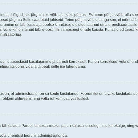
kindlasti õiged, siis järgmiseks võib-olla kaks põhjust. Esimene põhjus võib-olla s
iis pead järgima Sulle saadetuid juhiseid. Teine põhjus võib olla aga see, et mõned f
treerumine on läbi kasutaja poolse kinnituse, siis oled saanud oma e-postiaadressile ki
või e-kiri on läinud läbi e-posti filtri rämpspost kirjade kausta. Kui sa oled täiesti 
nistraatoriga.
ndel, et sisestasid kasutajanime ja parooli korrektselt. Kui on korrektsed, võta ühe
nfiguratsioonis viga ja ta peab selle ise lahendama.
us on, et administraator on su konto kustutanud. Foorumitel on tavaks kustutada e
al rohkem aktiivsem, ning võtta rohkem osa vestlustest.
si lähtestada. Parooli lähtestamiseks, palun külasta sisselogimise lehekülge, ning v
un võta ühendust foorumi administraatoriga.