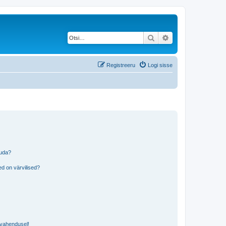
Otsi
Täiendatud otsing
Registreeru
Logi sisse
tuda?
?
d on värvilised?
i vahendusel!