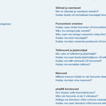
Sõbrad ja vaenlased
Mis on sõprade ja vaenlaste nimekiri?
Kuidas lisada või eemaldada kasutajaid nime
Foorumitest otsimine
selogimise.
Kuidas saan otsida foorumist või foorumites
Miks mu otsingul pole vasteid?
Miks saan ma otsingu vastuseks tühja lehe
Kuidas ma otsin kasutajaid?
Kuidas ma leian omaenda postitused või t
Tellimused ja järjehoidjad
Mis vahe on tellimisel ja järjehoidjal?
Kuidas ma saan lisada järjehoidjasse või tel
Kuidas ma tellin teemasid või foorumeid?
Kuidas ma eemaldan tellimusi?
Manused
Millised manuse tüübid on siin foorumis luba
Kuidas ma leian oma manused?
phpBB küsimused
Kes kirjutas selle foorumitarkvara?
Miks siin foorumis ei ole X võimalust?
Kellega ma ühendust võtan solvava materjali 
Kuidas ma saan ühendust võtta foorumi adm