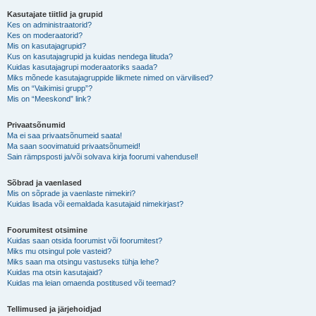
Kasutajate tiitlid ja grupid
Kes on administraatorid?
Kes on moderaatorid?
Mis on kasutajagrupid?
Kus on kasutajagrupid ja kuidas nendega liituda?
Kuidas kasutajagrupi moderaatoriks saada?
Miks mõnede kasutajagruppide liikmete nimed on värvilised?
Mis on “Vaikimisi grupp”?
Mis on “Meeskond” link?
Privaatsõnumid
Ma ei saa privaatsõnumeid saata!
Ma saan soovimatuid privaatsõnumeid!
Sain rämpsposti ja/või solvava kirja foorumi vahendusel!
Sõbrad ja vaenlased
Mis on sõprade ja vaenlaste nimekiri?
Kuidas lisada või eemaldada kasutajaid nimekirjast?
Foorumitest otsimine
Kuidas saan otsida foorumist või foorumitest?
Miks mu otsingul pole vasteid?
Miks saan ma otsingu vastuseks tühja lehe?
Kuidas ma otsin kasutajaid?
Kuidas ma leian omaenda postitused või teemad?
Tellimused ja järjehoidjad