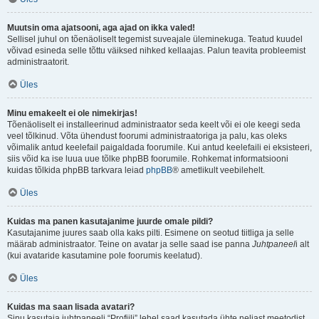
Muutsin oma ajatsooni, aga ajad on ikka valed!
Sellisel juhul on tõenäoliselt tegemist suveajale üleminekuga. Teatud kuudel
võivad esineda selle tõttu väiksed nihked kellaajas. Palun teavita probleemist
administraatorit.
Üles
Minu emakeelt ei ole nimekirjas!
Tõenäoliselt ei installeerinud administraator seda keelt või ei ole keegi seda
veel tõlkinud. Võta ühendust foorumi administraatoriga ja palu, kas oleks
võimalik antud keelefail paigaldada foorumile. Kui antud keelefaili ei eksisteeri,
siis võid ka ise luua uue tõlke phpBB foorumile. Rohkemat informatsiooni
kuidas tõlkida phpBB tarkvara leiad
phpBB
® ametlikult veebilehelt.
Üles
Kuidas ma panen kasutajanime juurde omale pildi?
Kasutajanime juures saab olla kaks pilti. Esimene on seotud tiitliga ja selle
määrab administraator. Teine on avatar ja selle saad ise panna
Juhtpaneel
i alt
(kui avataride kasutamine pole foorumis keelatud).
Üles
Kuidas ma saan lisada avatari?
Sinu kasutaja juhtpaneeli “Profiili” lehel saad kasutada ühte neljast meetodist,