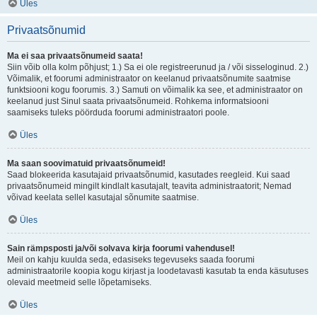
Üles
Privaatsõnumid
Ma ei saa privaatsõnumeid saata!
Siin võib olla kolm põhjust; 1.) Sa ei ole registreerunud ja / või sisseloginud. 2.)
Võimalik, et foorumi administraator on keelanud privaatsõnumite saatmise
funktsiooni kogu foorumis. 3.) Samuti on võimalik ka see, et administraator on
keelanud just Sinul saata privaatsõnumeid. Rohkema informatsiooni
saamiseks tuleks pöörduda foorumi administraatori poole.
Üles
Ma saan soovimatuid privaatsõnumeid!
Saad blokeerida kasutajaid privaatsõnumid, kasutades reegleid. Kui saad
privaatsõnumeid mingilt kindlalt kasutajalt, teavita administraatorit; Nemad
võivad keelata sellel kasutajal sõnumite saatmise.
Üles
Sain rämpsposti ja/või solvava kirja foorumi vahendusel!
Meil on kahju kuulda seda, edasiseks tegevuseks saada foorumi
administraatorile koopia kogu kirjast ja loodetavasti kasutab ta enda käsutuses
olevaid meetmeid selle lõpetamiseks.
Üles