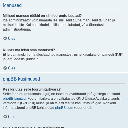
Manused
Millised manuse tüübid on siin foorumis lubatud?
Iga administraator võib määrata ise, milliseid tüüpe manuseid ta lubab ja
milliseid mitte. Kui pole kindel, millised on lubatud, võta ühendust
administraatoriga.
Üles
Kuidas ma leian oma manused?
Et leida nimekiri oma üleslaaditud manustest, mine kasutaja juhtpaneeli (KJP)
ja järgi edasisi juhiseid.
Üles
phpBB küsimused
Kes kirjutas selle foorumitarkvara?
Selle foorumi (muutmata kujul) on tootnud, avaldanud ja õigustega kaitsnud
phpBB Limited
. Foorumitarkvara on väljalastud GNU Üldise Avaliku Litsentsi,
versioon 2 (GPL-2.0) alusel ja on täiesti tasuta kasutatav kõigile. Rohkem
informatsiooni phpBB kohta leiad
phpBB.com
veebilehelt.
Üles