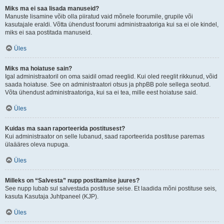
Miks ma ei saa lisada manuseid?
Manuste lisamine võib olla piiratud vaid mõnele foorumile, grupile või
kasutajale eraldi. Võtta ühendust foorumi administraatoriga kui sa ei ole kindel,
miks ei saa postitada manuseid.
Üles
Miks ma hoiatuse sain?
Igal administraatoril on oma saidil omad reeglid. Kui oled reeglit rikkunud, võid
saada hoiatuse. See on administraatori otsus ja phpBB pole sellega seotud.
Võta ühendust administraatoriga, kui sa ei tea, mille eest hoiatuse said.
Üles
Kuidas ma saan raporteerida postitusest?
Kui administraator on selle lubanud, saad raporteerida postituse paremas
ülaääres oleva nupuga.
Üles
Milleks on “Salvesta” nupp postitamise juures?
See nupp lubab sul salvestada postituse seise. Et laadida mõni postituse seis,
kasuta Kasutaja Juhtpaneel (KJP).
Üles