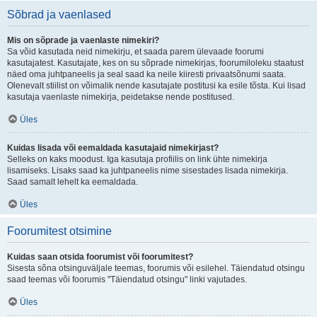
Sõbrad ja vaenlased
Mis on sõprade ja vaenlaste nimekiri?
Sa võid kasutada neid nimekirju, et saada parem ülevaade foorumi
kasutajatest. Kasutajate, kes on su sõprade nimekirjas, foorumiloleku staatust
näed oma juhtpaneelis ja seal saad ka neile kiiresti privaatsõnumi saata.
Olenevalt stiilist on võimalik nende kasutajate postitusi ka esile tõsta. Kui lisad
kasutaja vaenlaste nimekirja, peidetakse nende postitused.
Üles
Kuidas lisada või eemaldada kasutajaid nimekirjast?
Selleks on kaks moodust. Iga kasutaja profiilis on link ühte nimekirja
lisamiseks. Lisaks saad ka juhtpaneelis nime sisestades lisada nimekirja.
Saad samalt lehelt ka eemaldada.
Üles
Foorumitest otsimine
Kuidas saan otsida foorumist või foorumitest?
Sisesta sõna otsinguväljale teemas, foorumis või esilehel. Täiendatud otsingu
saad teemas või foorumis "Täiendatud otsingu" linki vajutades.
Üles