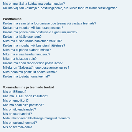
Mis on mu tiitel ja kuidas ma seda muudan?
Kui ma vajutan kasutaja e-posti lingi peale, siis küsib foorum minult sisselogimise.
Postitamine
Kuidas ma saan teha foorumisse uue teema või vastata teemale?
Kuidas ma muudan või kustutan postitusi?
Kuidas ma panen oma postitusele signatuuri juurde?
Kuidas ma hääletuse teen?
Miks ma ei saa lisada hääletuse valikuid?
Kuidas ma muudan või kustutan hääletuse?
Miks ma ei pääse alafoorumisse?
Miks ma ei saa lisada manuseid?
Miks ma hoiatuse sain?
Kuidas ma saan raporteerida postitusest?
Milleks on “Salvesta” nupp postitamise juures?
Miks peab mu postitust heaks kiitma?
Kuidas ma tõstatan oma teemat?
Vormindamine ja teemade tüübid
Mis on BBkood?
Kas ma HTMLi saan kasutada?
Mis on emotikoni?
Kas ma saan pilte postitada?
Mis on üldteadaanded?
Mis on teadeanded?
Mida tähendavad kleebisega märgitud teemad?
Mis on suletud teemad?
Mis on teemaikoonid