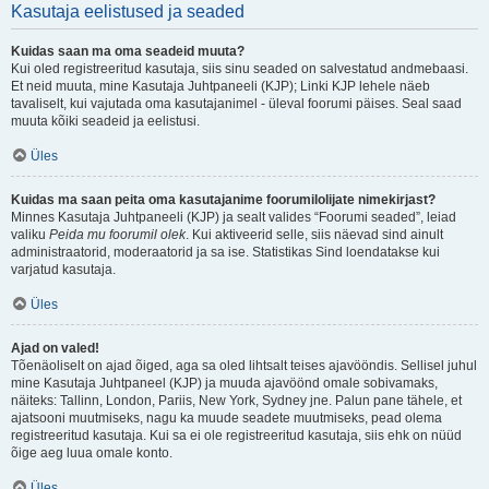
Kasutaja eelistused ja seaded
Kuidas saan ma oma seadeid muuta?
Kui oled registreeritud kasutaja, siis sinu seaded on salvestatud andmebaasi.
Et neid muuta, mine Kasutaja Juhtpaneeli (KJP); Linki KJP lehele näeb
tavaliselt, kui vajutada oma kasutajanimel - üleval foorumi päises. Seal saad
muuta kõiki seadeid ja eelistusi.
Üles
Kuidas ma saan peita oma kasutajanime foorumilolijate nimekirjast?
Minnes Kasutaja Juhtpaneeli (KJP) ja sealt valides “Foorumi seaded”, leiad
valiku
Peida mu foorumil olek
. Kui aktiveerid selle, siis näevad sind ainult
administraatorid, moderaatorid ja sa ise. Statistikas Sind loendatakse kui
varjatud kasutaja.
Üles
Ajad on valed!
Tõenäoliselt on ajad õiged, aga sa oled lihtsalt teises ajavööndis. Sellisel juhul
mine Kasutaja Juhtpaneel (KJP) ja muuda ajavöönd omale sobivamaks,
näiteks: Tallinn, London, Pariis, New York, Sydney jne. Palun pane tähele, et
ajatsooni muutmiseks, nagu ka muude seadete muutmiseks, pead olema
registreeritud kasutaja. Kui sa ei ole registreeritud kasutaja, siis ehk on nüüd
õige aeg luua omale konto.
Üles