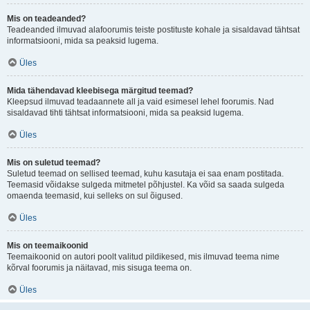
Mis on teadeanded?
Teadeanded ilmuvad alafoorumis teiste postituste kohale ja sisaldavad tähtsat
informatsiooni, mida sa peaksid lugema.
Üles
Mida tähendavad kleebisega märgitud teemad?
Kleepsud ilmuvad teadaannete all ja vaid esimesel lehel foorumis. Nad
sisaldavad tihti tähtsat informatsiooni, mida sa peaksid lugema.
Üles
Mis on suletud teemad?
Suletud teemad on sellised teemad, kuhu kasutaja ei saa enam postitada.
Teemasid võidakse sulgeda mitmetel põhjustel. Ka võid sa saada sulgeda
omaenda teemasid, kui selleks on sul õigused.
Üles
Mis on teemaikoonid
Teemaikoonid on autori poolt valitud pildikesed, mis ilmuvad teema nime
kõrval foorumis ja näitavad, mis sisuga teema on.
Üles