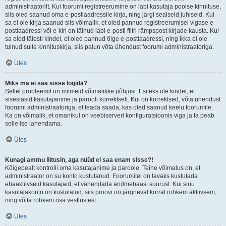
administraatorilt. Kui foorumi registreerumine on läbi kasutaja poolse kinnituse,
siis oled saanud oma e-postiaadressile kirja, ning järgi sealseid juhiseid. Kui
sa ei ole kirja saanud siis võimalik, et oled pannud registreerumisel vigase e-
postiaadressi või e-kiri on läinud läbi e-posti filtri rämpspost kirjade kausta. Kui
sa oled täiesti kindel, et oled pannud õige e-postiaadressi, ning ikka ei ole
tulnud sulle kinnituskirja, siis palun võta ühendust foorumi administraatoriga.
Üles
Miks ma ei saa sisse logida?
Sellel probleemil on mitmeid võimalikke põhjusi. Esiteks ole kindel, et
sisestasid kasutajanime ja parooli korrektselt. Kui on korrektsed, võta ühendust
foorumi administraatoriga, et teada saada, kas oled saanud keelu foorumile.
Ka on võimalik, et omanikul on veebiserveri konfiguratsioonis viga ja ta peab
selle ise lahendama.
Üles
Kunagi ammu liitusin, aga nüüd ei saa enam sisse?!
Kõigepealt kontrolli oma kasutajanime ja paroole. Teine võimalus on, et
administraator on su konto kustutanud. Foorumitel on tavaks kustutada
ebaaktiivseid kasutajaid, et vähendada andmebaasi suurust. Kui sinu
kasutajakonto on kustutatud, siis proovi on järgneval korral rohkem aktiivsem,
ning võtta rohkem osa vestlustest.
Üles