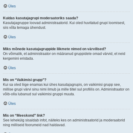
Üles
Kuidas kasutajagrupi moderaatoriks saada?
Kasutajagruppe loovad administraatorid. Kui oled huvitatud grupi loomisest,
siis võta temaga ühendust.
Üles
Miks mõnede kasutajagruppide liikmete nimed on värvilised?
On võimalik, et administraator on määranud gruppidele omad värvid, et neid
kergemini eristada.
Üles
Mis on “Vaikimisi grupp”?
Kui sa oled liige enamas kui ühes kasutajagrupis, on vaikimisi grupp see,
millise grupi värvi sinu nimi ilmub ja mille tiitel sul profiilis on. Administraator on
võib-olla lubanud sul vaikimisi gruppi muuta.
Üles
Mis on “Meeskond” link?
See lehekülg sisaldab infot, näiteks kes on administraatorid ja moderaatorid
ning milliseid foorumeid nad haldavad.