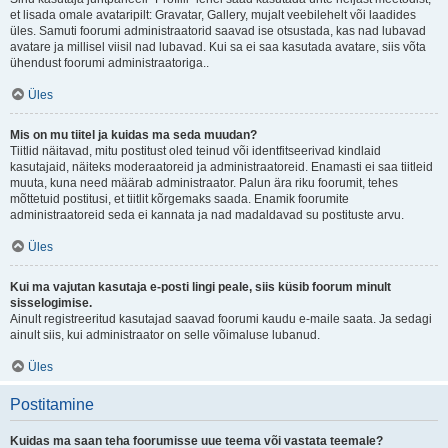
et lisada omale avataripilt: Gravatar, Gallery, mujalt veebilehelt või laadides
üles. Samuti foorumi administraatorid saavad ise otsustada, kas nad lubavad
avatare ja millisel viisil nad lubavad. Kui sa ei saa kasutada avatare, siis võta
ühendust foorumi administraatoriga..
Üles
Mis on mu tiitel ja kuidas ma seda muudan?
Tiitlid näitavad, mitu postitust oled teinud või identfitseerivad kindlaid
kasutajaid, näiteks moderaatoreid ja administraatoreid. Enamasti ei saa tiitleid
muuta, kuna need määrab administraator. Palun ära riku foorumit, tehes
mõttetuid postitusi, et tiitlit kõrgemaks saada. Enamik foorumite
administraatoreid seda ei kannata ja nad madaldavad su postituste arvu.
Üles
Kui ma vajutan kasutaja e-posti lingi peale, siis küsib foorum minult
sisselogimise.
Ainult registreeritud kasutajad saavad foorumi kaudu e-maile saata. Ja sedagi
ainult siis, kui administraator on selle võimaluse lubanud.
Üles
Postitamine
Kuidas ma saan teha foorumisse uue teema või vastata teemale?