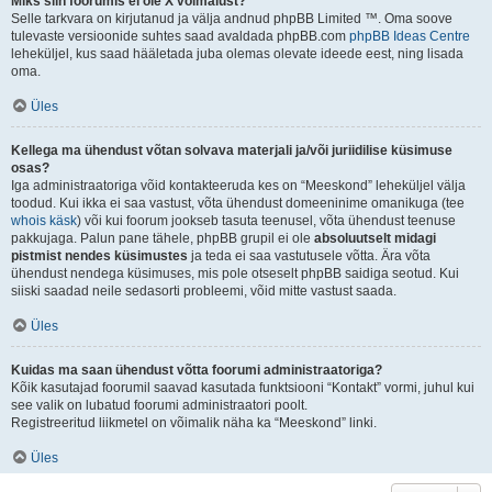
Miks siin foorumis ei ole X võimalust?
Selle tarkvara on kirjutanud ja välja andnud phpBB Limited ™. Oma soove
tulevaste versioonide suhtes saad avaldada phpBB.com
phpBB Ideas Centre
leheküljel, kus saad hääletada juba olemas olevate ideede eest, ning lisada
oma.
Üles
Kellega ma ühendust võtan solvava materjali ja/või juriidilise küsimuse
osas?
Iga administraatoriga võid kontakteeruda kes on “Meeskond” leheküljel välja
toodud. Kui ikka ei saa vastust, võta ühendust domeeninime omanikuga (tee
whois käsk
) või kui foorum jookseb tasuta teenusel, võta ühendust teenuse
pakkujaga. Palun pane tähele, phpBB grupil ei ole
absoluutselt midagi
pistmist nendes küsimustes
ja teda ei saa vastutusele võtta. Ära võta
ühendust nendega küsimuses, mis pole otseselt phpBB saidiga seotud. Kui
siiski saadad neile sedasorti probleemi, võid mitte vastust saada.
Üles
Kuidas ma saan ühendust võtta foorumi administraatoriga?
Kõik kasutajad foorumil saavad kasutada funktsiooni “Kontakt” vormi, juhul kui
see valik on lubatud foorumi administraatori poolt.
Registreeritud liikmetel on võimalik näha ka “Meeskond” linki.
Üles