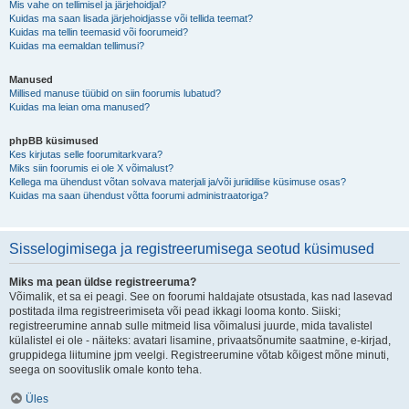
Mis vahe on tellimisel ja järjehoidjal?
Kuidas ma saan lisada järjehoidjasse või tellida teemat?
Kuidas ma tellin teemasid või foorumeid?
Kuidas ma eemaldan tellimusi?
Manused
Millised manuse tüübid on siin foorumis lubatud?
Kuidas ma leian oma manused?
phpBB küsimused
Kes kirjutas selle foorumitarkvara?
Miks siin foorumis ei ole X võimalust?
Kellega ma ühendust võtan solvava materjali ja/või juriidilise küsimuse osas?
Kuidas ma saan ühendust võtta foorumi administraatoriga?
Sisselogimisega ja registreerumisega seotud küsimused
Miks ma pean üldse registreeruma?
Võimalik, et sa ei peagi. See on foorumi haldajate otsustada, kas nad lasevad
postitada ilma registreerimiseta või pead ikkagi looma konto. Siiski;
registreerumine annab sulle mitmeid lisa võimalusi juurde, mida tavalistel
külalistel ei ole - näiteks: avatari lisamine, privaatsõnumite saatmine, e-kirjad,
gruppidega liitumine jpm veelgi. Registreerumine võtab kõigest mõne minuti,
seega on soovituslik omale konto teha.
Üles