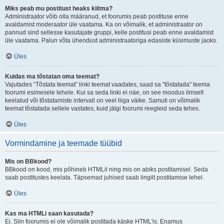
Miks peab mu postitust heaks kiitma?
Administraator võib olla määranud, et foorumis peab postituse enne
avaldamist moderaator üle vaatama. Ka on võimalik, et administraator on
pannud sind sellesse kasutajate gruppi, kelle postitusi peab enne avaldamist
üle vaatama. Palun võta ühendust administraatoriga edasiste küsimuste jaoks.
Üles
Kuidas ma tõstatan oma teemat?
Vajutades “Tõstata teemat” linki teemat vaadates, saad sa "tõstatada" teema
foorumi esimesele lehele. Kui sa seda linki ei näe, on see moodus ilmselt
keelatud või tõstatamiste intervall on veel liiga väike. Samuti on võimalik
teemat tõstatada sellele vastates, kuid jälgi foorumi reegleid seda tehes.
Üles
Vormindamine ja teemade tüübid
Mis on BBkood?
BBkood on kood, mis põhineb HTMLil ning mis on abiks postitamisel. Seda
saab postitustes keelata. Täpsemad juhised saab lingilt postitamise lehel.
Üles
Kas ma HTMLi saan kasutada?
Ei. Siin foorumis ei ole võimalik postitada käske HTML'is. Enamus