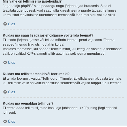
Mis vahe on tellimisel ja järjehoidjal?
Järjehoidja phpBB3's on peaaegu nagu järjehoidjad brauseris. Sind ei
teavitata uuendusest, kuid saad tulla kiiresti teema juurde tagasi. Tellimise
korral sind teavitatakse uuendusest teemas või foorumis sinu valitud viisil.
Üles
Kuidas ma saan lisada järjehoidjasse või tellida teemat?
Et lisada järjehoidjasse või tellida mõnda teemat, pead vajutama “Teema
seaded” menüü linki otsingulahtri kõrval.
Vastates teemasse, kui seade “Teavita mind, kui keegi on vastanud teemasse”
valik on valitud KJP-s samuti tellib automaatselt teema uuendused.
Üles
Kuidas ma tellin teemasid või foorumeid?
Et tellida foorumit, vajuta "Telli foorum" lingile. Et tellida teemat, vasta teemale,
kui tellimise valik on valitud postituse seadetes või vajuta nuppu "Telli teema".
Üles
Kuidas ma eemaldan tellimusi?
Et eemaldada tellimusi, mine kasutaja juhtpaneeli (KJP), ning järgi edasisi
juhiseid.
Üles