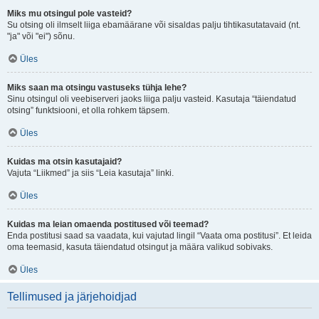
Miks mu otsingul pole vasteid?
Su otsing oli ilmselt liiga ebamäärane või sisaldas palju tihtikasutatavaid (nt.
"ja" või "ei") sõnu.
Üles
Miks saan ma otsingu vastuseks tühja lehe?
Sinu otsingul oli veebiserveri jaoks liiga palju vasteid. Kasutaja “täiendatud
otsing” funktsiooni, et olla rohkem täpsem.
Üles
Kuidas ma otsin kasutajaid?
Vajuta “Liikmed” ja siis “Leia kasutaja” linki.
Üles
Kuidas ma leian omaenda postitused või teemad?
Enda postitusi saad sa vaadata, kui vajutad lingil “Vaata oma postitusi”. Et leida
oma teemasid, kasuta täiendatud otsingut ja määra valikud sobivaks.
Üles
Tellimused ja järjehoidjad