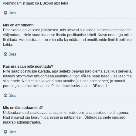
vormindamist saab ka BBkood abil teha.
Üles
Mis on emotikoni?
Emotikonid on väiksed pildikesed, mis aitavad sul postituses oma emotsioone
väljendada. Neid saad teatesse lisada postitamise lehelt. Katsu nendega mitte
liialdada. Administraator on võib-olla ka määranud emotikonide limiidi potituse
kohta.
Üles
Kas ma saan pilte postitada?
Pilte saab postitusse kuvada, aga selleks peavad nad olema avalikus serveris,
näiteks http://www.sinudomeen.ee/minu-pilt.gif. või sa pead need üles laadima
siia lehele. Neid ei saa kuvada oma arvutist (kui see pole server) ja samuti
parooliga kaitstud kohtadest. Piltide lisamiseks kasuta BBkood'i.
Üles
Mis on üldteadaanded?
Üldteadaanded sisaldavad tähtsat informatsiooni ja sa peaksid neid lugema.
Nad ilmuvad iga foorumi päisesse ja juhtpaneeli. Üldteadaannete õigused
määrab administraator.
Üles