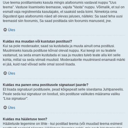
Uue teema postitamiseks kasuta mingis alafoorumis vastavat nuppu "Uus
teema". Vastuse lisamiseks teemasse, vajuta "Vasta" nuppu. Võimalik, et sul on
esmalt vaja registreerida kasutajaks, et saaksid seda toimi. Nimekirja oma
õigustest igas alafoorumis näed all olevas jaluses, näiteks: Sa saad teha uusi
teemasid siin foorumis, Sa saad postitada siin foorumis manuseid, jne.
Üles
Kuidas ma muudan või kustutan postitusi?
Kui sa pole moderaator, saad sa kustutada ja muuta ainult oma postitusi.
Muutmiseks kasuta postituse kõrval olevat nuppu. Kui keegi on su teatele
vastanud, sa seda enam kustutada ei saa ja muutes tuleb teate alla kiri selle
kohta, millal sa seda viimati muutsid. Moderaatorite muutmisest enamasti märki
ei jää, kuid nad võivad selle omal soovil lisada.
Üles
Kuidas ma panen oma postitusele signatuuri juurde?
Et lisada signatuuri postitusele, pead kõigepealt selle sisestama Juhtpaneelis.
Peale seda kui signatuur on loodud, siis postituse valikutes määrama valiku
"Lisa signatuur"
.
Üles
Kuidas ma hääletuse teen?
Hääletuste tegemine on lihte - kui postitad teema (või muudad teema esimest