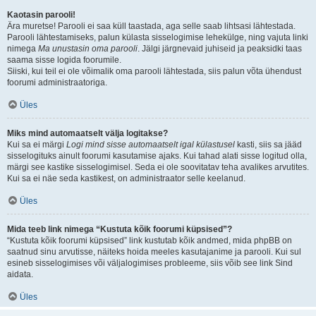
Kaotasin parooli!
Ära muretse! Parooli ei saa küll taastada, aga selle saab lihtsasi lähtestada.
Parooli lähtestamiseks, palun külasta sisselogimise lehekülge, ning vajuta linki
nimega
Ma unustasin oma parooli
. Jälgi järgnevaid juhiseid ja peaksidki taas
saama sisse logida foorumile.
Siiski, kui teil ei ole võimalik oma parooli lähtestada, siis palun võta ühendust
foorumi administraatoriga.
Üles
Miks mind automaatselt välja logitakse?
Kui sa ei märgi
Logi mind sisse automaatselt igal külastusel
kasti, siis sa jääd
sisselogituks ainult foorumi kasutamise ajaks. Kui tahad alati sisse logitud olla,
märgi see kastike sisselogimisel. Seda ei ole soovitatav teha avalikes arvutites.
Kui sa ei näe seda kastikest, on administraator selle keelanud.
Üles
Mida teeb link nimega “Kustuta kõik foorumi küpsised”?
“Kustuta kõik foorumi küpsised” link kustutab kõik andmed, mida phpBB on
saatnud sinu arvutisse, näiteks hoida meeles kasutajanime ja parooli. Kui sul
esineb sisselogimises või väljalogimises probleeme, siis võib see link Sind
aidata.
Üles