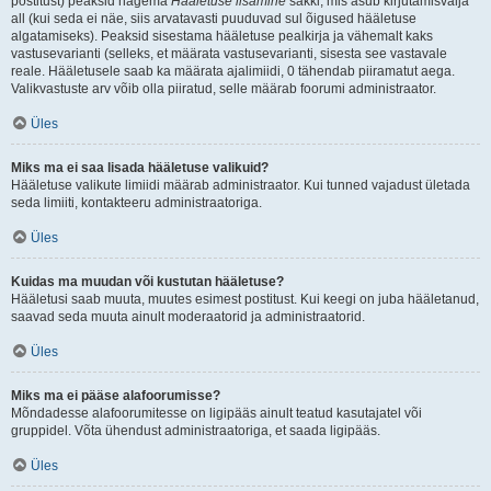
postitust) peaksid nägema
Hääletuse lisamine
sakki, mis asub kirjutamisvälja
all (kui seda ei näe, siis arvatavasti puuduvad sul õigused hääletuse
algatamiseks). Peaksid sisestama hääletuse pealkirja ja vähemalt kaks
vastusevarianti (selleks, et määrata vastusevarianti, sisesta see vastavale
reale. Hääletusele saab ka määrata ajalimiidi, 0 tähendab piiramatut aega.
Valikvastuste arv võib olla piiratud, selle määrab foorumi administraator.
Üles
Miks ma ei saa lisada hääletuse valikuid?
Hääletuse valikute limiidi määrab administraator. Kui tunned vajadust ületada
seda limiiti, kontakteeru administraatoriga.
Üles
Kuidas ma muudan või kustutan hääletuse?
Hääletusi saab muuta, muutes esimest postitust. Kui keegi on juba hääletanud,
saavad seda muuta ainult moderaatorid ja administraatorid.
Üles
Miks ma ei pääse alafoorumisse?
Mõndadesse alafoorumitesse on ligipääs ainult teatud kasutajatel või
gruppidel. Võta ühendust administraatoriga, et saada ligipääs.
Üles