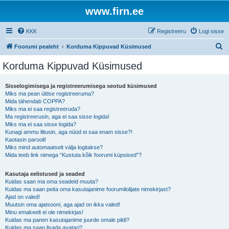
www.firn.ee
KKK
Registreeru
Logi sisse
O
Foorumi pealeht
Korduma Kippuvad Küsimused
t
Korduma Kippuvad Küsimused
s
i
Sisselogimisega ja registreerumisega seotud küsimused
Miks ma pean üldse registreeruma?
Mida tähendab COPPA?
Miks ma ei saa registreeruda?
Ma registreerusin, aga ei saa sisse logida!
Miks ma ei saa sisse logida?
Kunagi ammu liitusin, aga nüüd ei saa enam sisse?!
Kaotasin parooli!
Miks mind automaatselt välja logitakse?
Mida teeb link nimega “Kustuta kõik foorumi küpsised”?
Kasutaja eelistused ja seaded
Kuidas saan ma oma seadeid muuta?
Kuidas ma saan peita oma kasutajanime foorumilolijate nimekirjast?
Ajad on valed!
Muutsin oma ajatsooni, aga ajad on ikka valed!
Minu emakeelt ei ole nimekirjas!
Kuidas ma panen kasutajanime juurde omale pildi?
Kuidas ma saan lisada avatari?