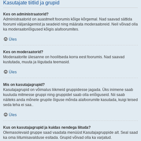
Kasutajate tiitlid ja grupid
Kes on administraatorid?
Administraatorid on auastmelt foorumis kõige kõrgemal. Nad saavad sättida
foorumi väljanägemist ja seadeid ning määrata moderaatoreid. Neil võivad olla
ka moderaatoriõigused kõigis alafoorumites.
Üles
Kes on moderaatorid?
Moderaatorite ülesanne on hoolitseda korra eest foorumis. Nad saavad
kustutada, muuta ja liigutada teemasid.
Üles
Mis on kasutajagrupid?
Kasutajagrupid on võimalus liikmeid gruppidesse jagada. Üks inimene saab
kuuluda mitmesse gruppi ning gruppidel saab olla eriõiguseid. Nii saab
näiteks anda mõnele grupile õiguse mõnda alafoorumite kasutada, kuigi teised
seda teha ei saa..
Üles
Kus on kasutajagrupid ja kuidas nendega liituda?
Olemasolevaid gruppe saad vaadata menüüst Kasutajagruppide alt. Seal saad
ka oma liitumisavalduse esitada. Grupid võivad olla ka varjatud.