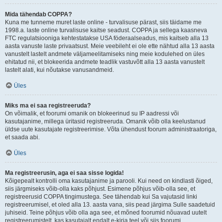
Mida tähendab COPPA?
Kuna me tunneme muret laste online - turvalisuse pärast, siis täidame me
1998.a. laste online turvalisuse kaitse seadust. COPPA ja sellega kaasneva
FTC regulatsiooniga kehtestatakse USA föderaalseadus, mis kaitseb alla 13
aasta vanuste laste privaatsust. Meie veebileht ei ole ette nähtud alla 13 aasta
vanustelt lastelt andmete väljameelitamiseks ning meie kodulehed on üles
ehitatud nii, et blokeerida andmete teadlik vastuvõtt alla 13 aasta vanustelt
lastelt alati, kui nõutakse vanusandmeid.
Üles
Miks ma ei saa registreeruda?
On võimalik, et foorumi omanik on blokeerinud su IP aadressi või
kasutajanime, millega üritasid registreeruda. Omanik võib olla keelustanud
üldse uute kasutajate registreerimise. Võta ühendust foorum administraatoriga,
et saada abi.
Üles
Ma registreerusin, aga ei saa sisse logida!
Kõigepealt kontrolli oma kasutajanime ja parooli. Kui need on kindlasti õiged,
siis järgmiseks võib-olla kaks põhjust. Esimene põhjus võib-olla see, et
registreerusid COPPA tingimustega. See tähendab kui Sa vajutasid linki
registreerumisel, et oled alla 13. aasta vana, siis pead järgima Sulle saadetuid
juhiseid. Teine põhjus võib olla aga see, et mõned foorumid nõuavad uutelt
registreerumistelt, kas kasutajalt endalt e-kirja teel või siis foorumi