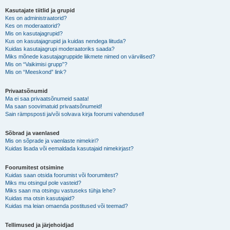
Kasutajate tiitlid ja grupid
Kes on administraatorid?
Kes on moderaatorid?
Mis on kasutajagrupid?
Kus on kasutajagrupid ja kuidas nendega liituda?
Kuidas kasutajagrupi moderaatoriks saada?
Miks mõnede kasutajagruppide liikmete nimed on värvilised?
Mis on “Vaikimisi grupp”?
Mis on “Meeskond” link?
Privaatsõnumid
Ma ei saa privaatsõnumeid saata!
Ma saan soovimatuid privaatsõnumeid!
Sain rämpsposti ja/või solvava kirja foorumi vahendusel!
Sõbrad ja vaenlased
Mis on sõprade ja vaenlaste nimekiri?
Kuidas lisada või eemaldada kasutajaid nimekirjast?
Foorumitest otsimine
Kuidas saan otsida foorumist või foorumitest?
Miks mu otsingul pole vasteid?
Miks saan ma otsingu vastuseks tühja lehe?
Kuidas ma otsin kasutajaid?
Kuidas ma leian omaenda postitused või teemad?
Tellimused ja järjehoidjad