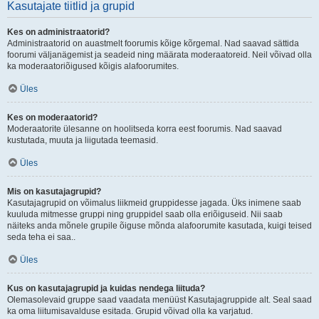
Kasutajate tiitlid ja grupid
Kes on administraatorid?
Administraatorid on auastmelt foorumis kõige kõrgemal. Nad saavad sättida
foorumi väljanägemist ja seadeid ning määrata moderaatoreid. Neil võivad olla
ka moderaatoriõigused kõigis alafoorumites.
Üles
Kes on moderaatorid?
Moderaatorite ülesanne on hoolitseda korra eest foorumis. Nad saavad
kustutada, muuta ja liigutada teemasid.
Üles
Mis on kasutajagrupid?
Kasutajagrupid on võimalus liikmeid gruppidesse jagada. Üks inimene saab
kuuluda mitmesse gruppi ning gruppidel saab olla eriõiguseid. Nii saab
näiteks anda mõnele grupile õiguse mõnda alafoorumite kasutada, kuigi teised
seda teha ei saa..
Üles
Kus on kasutajagrupid ja kuidas nendega liituda?
Olemasolevaid gruppe saad vaadata menüüst Kasutajagruppide alt. Seal saad
ka oma liitumisavalduse esitada. Grupid võivad olla ka varjatud.