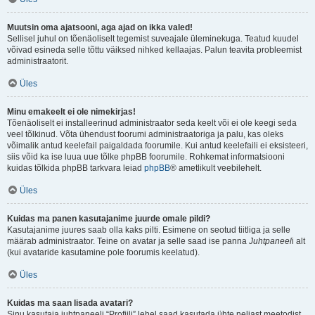
Muutsin oma ajatsooni, aga ajad on ikka valed!
Sellisel juhul on tõenäoliselt tegemist suveajale üleminekuga. Teatud kuudel
võivad esineda selle tõttu väiksed nihked kellaajas. Palun teavita probleemist
administraatorit.
Üles
Minu emakeelt ei ole nimekirjas!
Tõenäoliselt ei installeerinud administraator seda keelt või ei ole keegi seda
veel tõlkinud. Võta ühendust foorumi administraatoriga ja palu, kas oleks
võimalik antud keelefail paigaldada foorumile. Kui antud keelefaili ei eksisteeri,
siis võid ka ise luua uue tõlke phpBB foorumile. Rohkemat informatsiooni
kuidas tõlkida phpBB tarkvara leiad
phpBB
® ametlikult veebilehelt.
Üles
Kuidas ma panen kasutajanime juurde omale pildi?
Kasutajanime juures saab olla kaks pilti. Esimene on seotud tiitliga ja selle
määrab administraator. Teine on avatar ja selle saad ise panna
Juhtpaneel
i alt
(kui avataride kasutamine pole foorumis keelatud).
Üles
Kuidas ma saan lisada avatari?
Sinu kasutaja juhtpaneeli “Profiili” lehel saad kasutada ühte neljast meetodist,