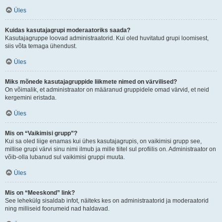
Üles
Kuidas kasutajagrupi moderaatoriks saada?
Kasutajagruppe loovad administraatorid. Kui oled huvitatud grupi loomisest,
siis võta temaga ühendust.
Üles
Miks mõnede kasutajagruppide liikmete nimed on värvilised?
On võimalik, et administraator on määranud gruppidele omad värvid, et neid
kergemini eristada.
Üles
Mis on “Vaikimisi grupp”?
Kui sa oled liige enamas kui ühes kasutajagrupis, on vaikimisi grupp see,
millise grupi värvi sinu nimi ilmub ja mille tiitel sul profiilis on. Administraator on
võib-olla lubanud sul vaikimisi gruppi muuta.
Üles
Mis on “Meeskond” link?
See lehekülg sisaldab infot, näiteks kes on administraatorid ja moderaatorid
ning milliseid foorumeid nad haldavad.