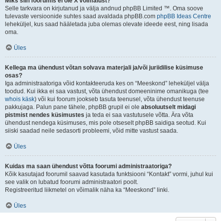
Miks siin foorumis ei ole X võimalust?
Selle tarkvara on kirjutanud ja välja andnud phpBB Limited ™. Oma soove
tulevaste versioonide suhtes saad avaldada phpBB.com
phpBB Ideas Centre
leheküljel, kus saad hääletada juba olemas olevate ideede eest, ning lisada
oma.
Üles
Kellega ma ühendust võtan solvava materjali ja/või juriidilise küsimuse
osas?
Iga administraatoriga võid kontakteeruda kes on “Meeskond” leheküljel välja
toodud. Kui ikka ei saa vastust, võta ühendust domeeninime omanikuga (tee
whois käsk
) või kui foorum jookseb tasuta teenusel, võta ühendust teenuse
pakkujaga. Palun pane tähele, phpBB grupil ei ole
absoluutselt midagi
pistmist nendes küsimustes
ja teda ei saa vastutusele võtta. Ära võta
ühendust nendega küsimuses, mis pole otseselt phpBB saidiga seotud. Kui
siiski saadad neile sedasorti probleemi, võid mitte vastust saada.
Üles
Kuidas ma saan ühendust võtta foorumi administraatoriga?
Kõik kasutajad foorumil saavad kasutada funktsiooni “Kontakt” vormi, juhul kui
see valik on lubatud foorumi administraatori poolt.
Registreeritud liikmetel on võimalik näha ka “Meeskond” linki.
Üles