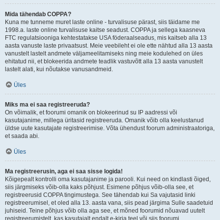
Mida tähendab COPPA?
Kuna me tunneme muret laste online - turvalisuse pärast, siis täidame me
1998.a. laste online turvalisuse kaitse seadust. COPPA ja sellega kaasneva
FTC regulatsiooniga kehtestatakse USA föderaalseadus, mis kaitseb alla 13
aasta vanuste laste privaatsust. Meie veebileht ei ole ette nähtud alla 13 aasta
vanustelt lastelt andmete väljameelitamiseks ning meie kodulehed on üles
ehitatud nii, et blokeerida andmete teadlik vastuvõtt alla 13 aasta vanustelt
lastelt alati, kui nõutakse vanusandmeid.
Üles
Miks ma ei saa registreeruda?
On võimalik, et foorumi omanik on blokeerinud su IP aadressi või
kasutajanime, millega üritasid registreeruda. Omanik võib olla keelustanud
üldse uute kasutajate registreerimise. Võta ühendust foorum administraatoriga,
et saada abi.
Üles
Ma registreerusin, aga ei saa sisse logida!
Kõigepealt kontrolli oma kasutajanime ja parooli. Kui need on kindlasti õiged,
siis järgmiseks võib-olla kaks põhjust. Esimene põhjus võib-olla see, et
registreerusid COPPA tingimustega. See tähendab kui Sa vajutasid linki
registreerumisel, et oled alla 13. aasta vana, siis pead järgima Sulle saadetuid
juhiseid. Teine põhjus võib olla aga see, et mõned foorumid nõuavad uutelt
registreerumistelt, kas kasutajalt endalt e-kirja teel või siis foorumi