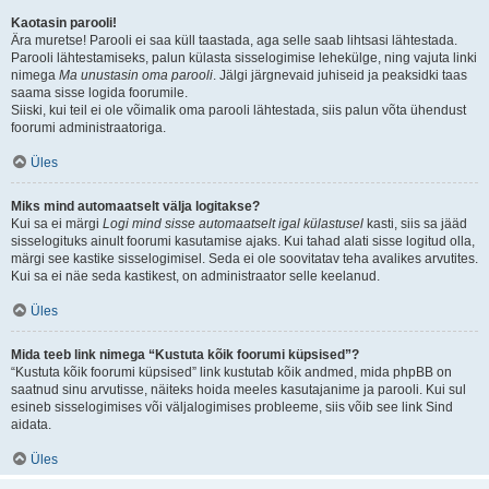
Kaotasin parooli!
Ära muretse! Parooli ei saa küll taastada, aga selle saab lihtsasi lähtestada.
Parooli lähtestamiseks, palun külasta sisselogimise lehekülge, ning vajuta linki
nimega
Ma unustasin oma parooli
. Jälgi järgnevaid juhiseid ja peaksidki taas
saama sisse logida foorumile.
Siiski, kui teil ei ole võimalik oma parooli lähtestada, siis palun võta ühendust
foorumi administraatoriga.
Üles
Miks mind automaatselt välja logitakse?
Kui sa ei märgi
Logi mind sisse automaatselt igal külastusel
kasti, siis sa jääd
sisselogituks ainult foorumi kasutamise ajaks. Kui tahad alati sisse logitud olla,
märgi see kastike sisselogimisel. Seda ei ole soovitatav teha avalikes arvutites.
Kui sa ei näe seda kastikest, on administraator selle keelanud.
Üles
Mida teeb link nimega “Kustuta kõik foorumi küpsised”?
“Kustuta kõik foorumi küpsised” link kustutab kõik andmed, mida phpBB on
saatnud sinu arvutisse, näiteks hoida meeles kasutajanime ja parooli. Kui sul
esineb sisselogimises või väljalogimises probleeme, siis võib see link Sind
aidata.
Üles