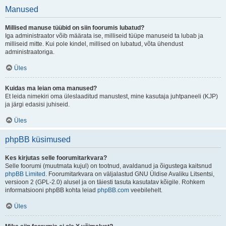
Manused
Millised manuse tüübid on siin foorumis lubatud?
Iga administraator võib määrata ise, milliseid tüüpe manuseid ta lubab ja
milliseid mitte. Kui pole kindel, millised on lubatud, võta ühendust
administraatoriga.
Üles
Kuidas ma leian oma manused?
Et leida nimekiri oma üleslaaditud manustest, mine kasutaja juhtpaneeli (KJP)
ja järgi edasisi juhiseid.
Üles
phpBB küsimused
Kes kirjutas selle foorumitarkvara?
Selle foorumi (muutmata kujul) on tootnud, avaldanud ja õigustega kaitsnud
phpBB Limited
. Foorumitarkvara on väljalastud GNU Üldise Avaliku Litsentsi,
versioon 2 (GPL-2.0) alusel ja on täiesti tasuta kasutatav kõigile. Rohkem
informatsiooni phpBB kohta leiad
phpBB.com
veebilehelt.
Üles