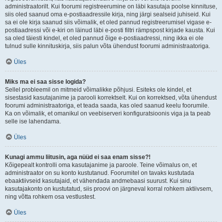
administraatorilt. Kui foorumi registreerumine on läbi kasutaja poolse kinnituse,
siis oled saanud oma e-postiaadressile kirja, ning järgi sealseid juhiseid. Kui
sa ei ole kirja saanud siis võimalik, et oled pannud registreerumisel vigase e-
postiaadressi või e-kiri on läinud läbi e-posti filtri rämpspost kirjade kausta. Kui
sa oled täiesti kindel, et oled pannud õige e-postiaadressi, ning ikka ei ole
tulnud sulle kinnituskirja, siis palun võta ühendust foorumi administraatoriga.
Üles
Miks ma ei saa sisse logida?
Sellel probleemil on mitmeid võimalikke põhjusi. Esiteks ole kindel, et
sisestasid kasutajanime ja parooli korrektselt. Kui on korrektsed, võta ühendust
foorumi administraatoriga, et teada saada, kas oled saanud keelu foorumile.
Ka on võimalik, et omanikul on veebiserveri konfiguratsioonis viga ja ta peab
selle ise lahendama.
Üles
Kunagi ammu liitusin, aga nüüd ei saa enam sisse?!
Kõigepealt kontrolli oma kasutajanime ja paroole. Teine võimalus on, et
administraator on su konto kustutanud. Foorumitel on tavaks kustutada
ebaaktiivseid kasutajaid, et vähendada andmebaasi suurust. Kui sinu
kasutajakonto on kustutatud, siis proovi on järgneval korral rohkem aktiivsem,
ning võtta rohkem osa vestlustest.
Üles