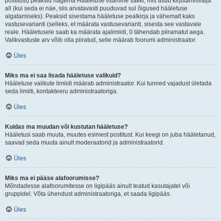
postitust) peaksid nägema
Hääletuse lisamine
sakki, mis asub kirjutamisvälja
all (kui seda ei näe, siis arvatavasti puuduvad sul õigused hääletuse
algatamiseks). Peaksid sisestama hääletuse pealkirja ja vähemalt kaks
vastusevarianti (selleks, et määrata vastusevarianti, sisesta see vastavale
reale. Hääletusele saab ka määrata ajalimiidi, 0 tähendab piiramatut aega.
Valikvastuste arv võib olla piiratud, selle määrab foorumi administraator.
Üles
Miks ma ei saa lisada hääletuse valikuid?
Hääletuse valikute limiidi määrab administraator. Kui tunned vajadust ületada
seda limiiti, kontakteeru administraatoriga.
Üles
Kuidas ma muudan või kustutan hääletuse?
Hääletusi saab muuta, muutes esimest postitust. Kui keegi on juba hääletanud,
saavad seda muuta ainult moderaatorid ja administraatorid.
Üles
Miks ma ei pääse alafoorumisse?
Mõndadesse alafoorumitesse on ligipääs ainult teatud kasutajatel või
gruppidel. Võta ühendust administraatoriga, et saada ligipääs.
Üles