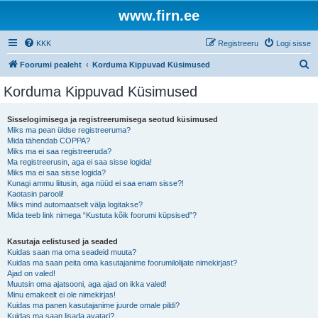
www.firn.ee
KKK
Registreeru
Logi sisse
O
Foorumi pealeht
Korduma Kippuvad Küsimused
t
Korduma Kippuvad Küsimused
s
i
Sisselogimisega ja registreerumisega seotud küsimused
Miks ma pean üldse registreeruma?
Mida tähendab COPPA?
Miks ma ei saa registreeruda?
Ma registreerusin, aga ei saa sisse logida!
Miks ma ei saa sisse logida?
Kunagi ammu liitusin, aga nüüd ei saa enam sisse?!
Kaotasin parooli!
Miks mind automaatselt välja logitakse?
Mida teeb link nimega “Kustuta kõik foorumi küpsised”?
Kasutaja eelistused ja seaded
Kuidas saan ma oma seadeid muuta?
Kuidas ma saan peita oma kasutajanime foorumilolijate nimekirjast?
Ajad on valed!
Muutsin oma ajatsooni, aga ajad on ikka valed!
Minu emakeelt ei ole nimekirjas!
Kuidas ma panen kasutajanime juurde omale pildi?
Kuidas ma saan lisada avatari?