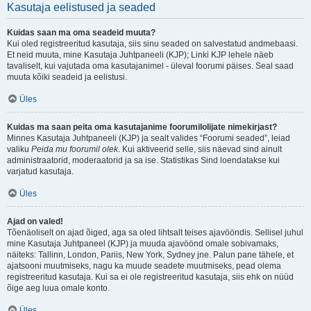
Kasutaja eelistused ja seaded
Kuidas saan ma oma seadeid muuta?
Kui oled registreeritud kasutaja, siis sinu seaded on salvestatud andmebaasi.
Et neid muuta, mine Kasutaja Juhtpaneeli (KJP); Linki KJP lehele näeb
tavaliselt, kui vajutada oma kasutajanimel - üleval foorumi päises. Seal saad
muuta kõiki seadeid ja eelistusi.
Üles
Kuidas ma saan peita oma kasutajanime foorumilolijate nimekirjast?
Minnes Kasutaja Juhtpaneeli (KJP) ja sealt valides “Foorumi seaded”, leiad
valiku
Peida mu foorumil olek
. Kui aktiveerid selle, siis näevad sind ainult
administraatorid, moderaatorid ja sa ise. Statistikas Sind loendatakse kui
varjatud kasutaja.
Üles
Ajad on valed!
Tõenäoliselt on ajad õiged, aga sa oled lihtsalt teises ajavööndis. Sellisel juhul
mine Kasutaja Juhtpaneel (KJP) ja muuda ajavöönd omale sobivamaks,
näiteks: Tallinn, London, Pariis, New York, Sydney jne. Palun pane tähele, et
ajatsooni muutmiseks, nagu ka muude seadete muutmiseks, pead olema
registreeritud kasutaja. Kui sa ei ole registreeritud kasutaja, siis ehk on nüüd
õige aeg luua omale konto.
Üles