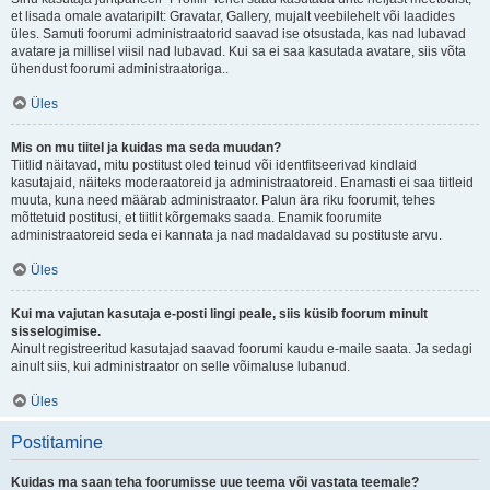
et lisada omale avataripilt: Gravatar, Gallery, mujalt veebilehelt või laadides
üles. Samuti foorumi administraatorid saavad ise otsustada, kas nad lubavad
avatare ja millisel viisil nad lubavad. Kui sa ei saa kasutada avatare, siis võta
ühendust foorumi administraatoriga..
Üles
Mis on mu tiitel ja kuidas ma seda muudan?
Tiitlid näitavad, mitu postitust oled teinud või identfitseerivad kindlaid
kasutajaid, näiteks moderaatoreid ja administraatoreid. Enamasti ei saa tiitleid
muuta, kuna need määrab administraator. Palun ära riku foorumit, tehes
mõttetuid postitusi, et tiitlit kõrgemaks saada. Enamik foorumite
administraatoreid seda ei kannata ja nad madaldavad su postituste arvu.
Üles
Kui ma vajutan kasutaja e-posti lingi peale, siis küsib foorum minult
sisselogimise.
Ainult registreeritud kasutajad saavad foorumi kaudu e-maile saata. Ja sedagi
ainult siis, kui administraator on selle võimaluse lubanud.
Üles
Postitamine
Kuidas ma saan teha foorumisse uue teema või vastata teemale?