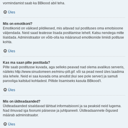
vormindamist saab ka BBkood abil teha.
Üles
Mis on emotikoni?
Emotikonid on väiksed pildikesed, mis aitavad sul postituses oma emotsioone
väljendada. Neid saad teatesse lisada postitamise lehelt. Katsu nendega mitte
liialdada. Administraator on võib-olla ka määranud emotikonide limiidi potituse
kohta.
Üles
Kas ma saan pilte postitada?
Pilte saab postitusse kuvada, aga selleks peavad nad olema avalikus serveris,
näiteks http://www.sinudomeen.ee/minu-pilt.gif. või sa pead need üles laadima
siia lehele. Neid ei saa kuvada oma arvutist (kui see pole server) ja samuti
parooliga kaitstud kohtadest. Piltide lisamiseks kasuta BBkood'i.
Üles
Mis on üldteadaanded?
Üldteadaanded sisaldavad tähtsat informatsiooni ja sa peaksid neid lugema.
Nad ilmuvad iga foorumi päisesse ja juhtpaneeli. Üldteadaannete õigused
määrab administraator.
Üles