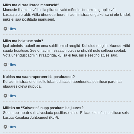
Miks ma ei saa lisada manuseid?
Manuste lisamine võib olla piiratud vaid mõnele foorumile, grupile või
kasutajale eraldi. Võtta ühendust foorumi administraatoriga kui sa ei ole kindel,
miks ei saa postitada manuseid.
Üles
Miks ma hoiatuse sain?
Igal administraatoril on oma saidil omad reeglid. Kui oled reeglit rikkunud, võid
saada hoiatuse. See on administraatori otsus ja phpBB pole sellega seotud.
Võta ühendust administraatoriga, kui sa ei tea, mille eest hoiatuse said.
Üles
Kuidas ma saan raporteerida postitusest?
Kui administraator on selle lubanud, saad raporteerida postituse paremas
ülaääres oleva nupuga.
Üles
Milleks on “Salvesta” nupp postitamise juures?
See nupp lubab sul salvestada postituse seise. Et laadida mõni postituse seis,
kasuta Kasutaja Juhtpaneel (KJP).
Üles