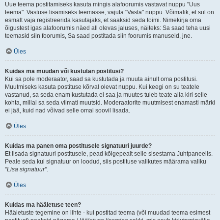
Uue teema postitamiseks kasuta mingis alafoorumis vastavat nuppu "Uus
teema". Vastuse lisamiseks teemasse, vajuta "Vasta" nuppu. Võimalik, et sul on
esmalt vaja registreerida kasutajaks, et saaksid seda toimi. Nimekirja oma
õigustest igas alafoorumis näed all olevas jaluses, näiteks: Sa saad teha uusi
teemasid siin foorumis, Sa saad postitada siin foorumis manuseid, jne.
Üles
Kuidas ma muudan või kustutan postitusi?
Kui sa pole moderaator, saad sa kustutada ja muuta ainult oma postitusi.
Muutmiseks kasuta postituse kõrval olevat nuppu. Kui keegi on su teatele
vastanud, sa seda enam kustutada ei saa ja muutes tuleb teate alla kiri selle
kohta, millal sa seda viimati muutsid. Moderaatorite muutmisest enamasti märki
ei jää, kuid nad võivad selle omal soovil lisada.
Üles
Kuidas ma panen oma postitusele signatuuri juurde?
Et lisada signatuuri postitusele, pead kõigepealt selle sisestama Juhtpaneelis.
Peale seda kui signatuur on loodud, siis postituse valikutes määrama valiku
"Lisa signatuur"
.
Üles
Kuidas ma hääletuse teen?
Hääletuste tegemine on lihte - kui postitad teema (või muudad teema esimest