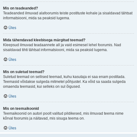
Mis on teadeanded?
Teadeanded ilmuvad alafoorumis teiste postituste kohale ja sisaldavad tähtsat
informatsiooni, mida sa peaksid lugema.
Üles
Mida tähendavad kleebisega märgitud teemad?
Kleepsud ilmuvad teadaannete all ja vaid esimesel lehel foorumis. Nad
sisaldavad tihti tähtsat informatsiooni, mida sa peaksid lugema.
Üles
Mis on suletud teemad?
Suletud teemad on sellised teemad, kuhu kasutaja ei saa enam postitada.
Teemasid võidakse sulgeda mitmetel põhjustel. Ka võid sa saada sulgeda
omaenda teemasid, kui selleks on sul õigused.
Üles
Mis on teemaikoonid
Teemaikoonid on autori poolt valitud pildikesed, mis ilmuvad teema nime
kõrval foorumis ja näitavad, mis sisuga teema on.
Üles