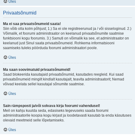
Üles
Privaatsõnumid
Ma ei saa privaatsõnumeid saata!
Siin võib olla kolm põhjust; 1.) Sa ei ole registreerunud ja / või sisseloginud. 2.)
Võimalik, et foorumi administraator on keelanud privaatsõnumite saatmise
funktsiooni kogu foorumis. 3.) Samuti on võimalik ka see, et administraator on
keelanud just Sinul saata privaatsõnumeid. Rohkema informatsiooni
saamiseks tuleks pöörduda foorumi administraatori poole.
Üles
Ma saan soovimatuid privaatsõnumeid!
Saad blokeerida kasutajaid privaatsõnumid, kasutades reegleid. Kui saad
privaatsõnumeid mingilt kindlalt kasutajalt, teavita administraatorit; Nemad
võivad keelata sellel kasutajal sõnumite saatmise.
Üles
Sain rämpsposti ja/või solvava kirja foorumi vahendusel!
Meil on kahju kuulda seda, edasiseks tegevuseks saada foorumi
administraatorile koopia kogu kirjast ja loodetavasti kasutab ta enda käsutuses
olevaid meetmeid selle lõpetamiseks.
Üles