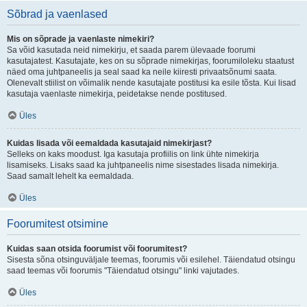
Sõbrad ja vaenlased
Mis on sõprade ja vaenlaste nimekiri?
Sa võid kasutada neid nimekirju, et saada parem ülevaade foorumi
kasutajatest. Kasutajate, kes on su sõprade nimekirjas, foorumiloleku staatust
näed oma juhtpaneelis ja seal saad ka neile kiiresti privaatsõnumi saata.
Olenevalt stiilist on võimalik nende kasutajate postitusi ka esile tõsta. Kui lisad
kasutaja vaenlaste nimekirja, peidetakse nende postitused.
Üles
Kuidas lisada või eemaldada kasutajaid nimekirjast?
Selleks on kaks moodust. Iga kasutaja profiilis on link ühte nimekirja
lisamiseks. Lisaks saad ka juhtpaneelis nime sisestades lisada nimekirja.
Saad samalt lehelt ka eemaldada.
Üles
Foorumitest otsimine
Kuidas saan otsida foorumist või foorumitest?
Sisesta sõna otsinguväljale teemas, foorumis või esilehel. Täiendatud otsingu
saad teemas või foorumis "Täiendatud otsingu" linki vajutades.
Üles