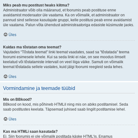
Miks peab mu postitust heaks kiitma?
Administraator võib olla määranud, et foorumis peab postituse enne
avaldamist moderaator üle vaatama. Ka on võimalik, et administraator on
pannud sind sellesse kasutajate gruppi, kelle postitusi peab enne avaldamist
üle vaatama. Palun võta ühendust administraatoriga edasiste küsimuste jaoks.
Üles
Kuidas ma tõstatan oma teemat?
Vajutades “Tõstata teemat” linki teemat vaadates, saad sa "tõstatada" teema
foorumi esimesele lehele. Kui sa seda linki ei näe, on see moodus ilmselt
keelatud või tõstatamiste intervall on veel liiga väike. Samuti on võimalik
teemat tõstatada sellele vastates, kuid jälgi foorumi reegleid seda tehes.
Üles
Vormindamine ja teemade tüübid
Mis on BBkood?
BBkood on kood, mis põhineb HTMLil ning mis on abiks postitamisel. Seda
saab postitustes keelata. Täpsemad juhised saab lingilt postitamise lehel.
Üles
Kas ma HTMLi saan kasutada?
Ei. Siin foorumis ei ole võimalik postitada käske HTML'is. Enamus