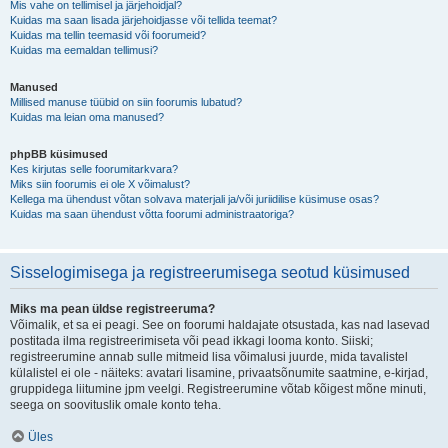
Mis vahe on tellimisel ja järjehoidjal?
Kuidas ma saan lisada järjehoidjasse või tellida teemat?
Kuidas ma tellin teemasid või foorumeid?
Kuidas ma eemaldan tellimusi?
Manused
Millised manuse tüübid on siin foorumis lubatud?
Kuidas ma leian oma manused?
phpBB küsimused
Kes kirjutas selle foorumitarkvara?
Miks siin foorumis ei ole X võimalust?
Kellega ma ühendust võtan solvava materjali ja/või juriidilise küsimuse osas?
Kuidas ma saan ühendust võtta foorumi administraatoriga?
Sisselogimisega ja registreerumisega seotud küsimused
Miks ma pean üldse registreeruma?
Võimalik, et sa ei peagi. See on foorumi haldajate otsustada, kas nad lasevad
postitada ilma registreerimiseta või pead ikkagi looma konto. Siiski;
registreerumine annab sulle mitmeid lisa võimalusi juurde, mida tavalistel
külalistel ei ole - näiteks: avatari lisamine, privaatsõnumite saatmine, e-kirjad,
gruppidega liitumine jpm veelgi. Registreerumine võtab kõigest mõne minuti,
seega on soovituslik omale konto teha.
Üles