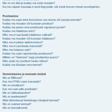
Mis on mu tiitel ja kuidas ma seda muudan?
Kui ma vajutan kasutaja e-posti lingi peale, siis küsib foorum minult sisselogimise.
Postitamine
Kuidas ma saan teha foorumisse uue teema või vastata teemale?
Kuidas ma muudan või kustutan postitusi?
Kuidas ma panen oma postitusele signatuuri juurde?
Kuidas ma hääletuse teen?
Miks ma ei saa lisada hääletuse valikuid?
Kuidas ma muudan või kustutan hääletuse?
Miks ma ei pääse alafoorumisse?
Miks ma ei saa lisada manuseid?
Miks ma hoiatuse sain?
Kuidas ma saan raporteerida postitusest?
Milleks on “Salvesta” nupp postitamise juures?
Miks peab mu postitust heaks kiitma?
Kuidas ma tõstatan oma teemat?
Vormindamine ja teemade tüübid
Mis on BBkood?
Kas ma HTMLi saan kasutada?
Mis on emotikoni?
Kas ma saan pilte postitada?
Mis on üldteadaanded?
Mis on teadeanded?
Mida tähendavad kleebisega märgitud teemad?
Mis on suletud teemad?
Mis on teemaikoonid