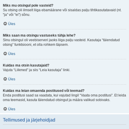
Miks mu otsingul pole vasteid?
Su otsing oli ilmselt liiga ebamäärane või sisaldas palju tihtikasutatavaid (nt.
"ja" või "ei") sõnu.
Üles
Miks saan ma otsingu vastuseks tühja lehe?
Sinu otsingul oli veebiserveri jaoks liiga palju vasteid. Kasutaja “täiendatud
otsing” funktsiooni, et olla rohkem täpsem.
Üles
Kuidas ma otsin kasutajaid?
Vajuta “Liikmed” ja siis “Leia kasutaja” linki.
Üles
Kuidas ma leian omaenda postitused või teemad?
Enda postitusi saad sa vaadata, kui vajutad lingil “Vaata oma postitusi”. Et leida
oma teemasid, kasuta täiendatud otsingut ja määra valikud sobivaks.
Üles
Tellimused ja järjehoidjad