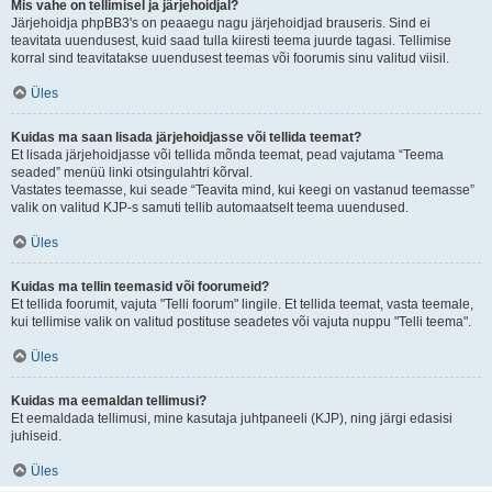
Mis vahe on tellimisel ja järjehoidjal?
Järjehoidja phpBB3's on peaaegu nagu järjehoidjad brauseris. Sind ei
teavitata uuendusest, kuid saad tulla kiiresti teema juurde tagasi. Tellimise
korral sind teavitatakse uuendusest teemas või foorumis sinu valitud viisil.
Üles
Kuidas ma saan lisada järjehoidjasse või tellida teemat?
Et lisada järjehoidjasse või tellida mõnda teemat, pead vajutama “Teema
seaded” menüü linki otsingulahtri kõrval.
Vastates teemasse, kui seade “Teavita mind, kui keegi on vastanud teemasse”
valik on valitud KJP-s samuti tellib automaatselt teema uuendused.
Üles
Kuidas ma tellin teemasid või foorumeid?
Et tellida foorumit, vajuta "Telli foorum" lingile. Et tellida teemat, vasta teemale,
kui tellimise valik on valitud postituse seadetes või vajuta nuppu "Telli teema".
Üles
Kuidas ma eemaldan tellimusi?
Et eemaldada tellimusi, mine kasutaja juhtpaneeli (KJP), ning järgi edasisi
juhiseid.
Üles